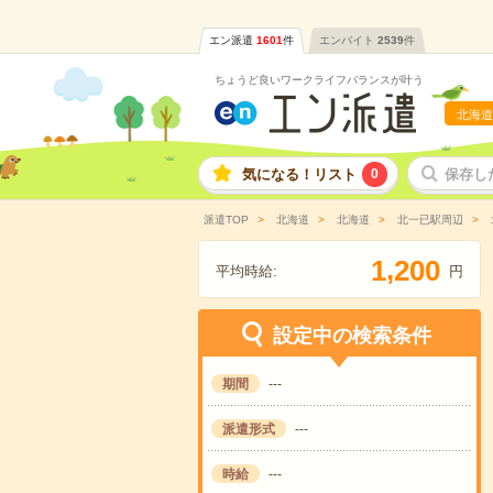
エン派遣
1601
件
エンバイト
2539
件
ちょうど良いワークライフバランスが叶う
北海道
気になる！リスト
0
保存し
派遣TOP
北海道
北海道
北一已駅周辺
,
1
2
0
0
平均時給:
円
設定中の検索条件
期間
---
派遣形式
---
時給
---