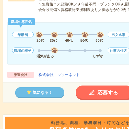
＼無資格＊未経験OK／★年齢不問・ブランクOK★履
会保険完備＼資格取得支援制度あり／働きながら0円
職場の雰囲気
年齢層
男女比率
20代
30代
40代
50代
60代
職場の様子
仕事の仕方
活気がある
しずか
株式会社ニッソーネット
派遣会社
応募する
気になる！
勤務地、職種、勤務曜日・時間など