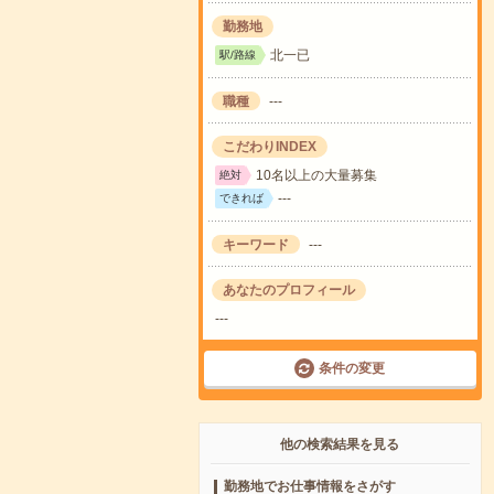
勤務地
北一已
駅/路線
職種
---
こだわりINDEX
10名以上の大量募集
絶対
---
できれば
キーワード
---
あなたのプロフィール
---
条件の変更
他の検索結果を見る
勤務地でお仕事情報をさがす