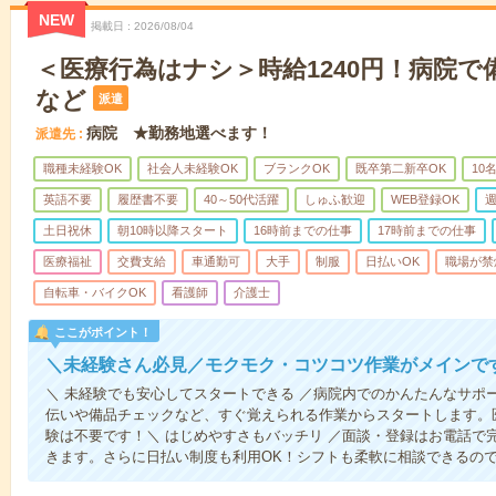
NEW
掲載日
2026/08/04
＜医療行為はナシ＞時給1240円！病院
など
派遣
病院 ★勤務地選べます！
派遣先
職種未経験OK
社会人未経験OK
ブランクOK
既卒第二新卒OK
10
英語不要
履歴書不要
40～50代活躍
しゅふ歓迎
WEB登録OK
週
土日祝休
朝10時以降スタート
16時前までの仕事
17時前までの仕事
医療福祉
交費支給
車通勤可
大手
制服
日払いOK
職場が禁
自転車・バイクOK
看護師
介護士
ここがポイント！
＼未経験さん必見／モクモク・コツコツ作業がメインで
＼ 未経験でも安心してスタートできる ／病院内でのかんたんなサポ
伝いや備品チェックなど、すぐ覚えられる作業からスタートします。
験は不要です！＼ はじめやすさもバッチリ ／面談・登録はお電話で
きます。さらに日払い制度も利用OK！シフトも柔軟に相談できるの