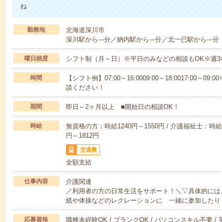
ね
勤務地
北海道深川市
深川駅から---分／納内駅から---分／北一已駅から---分
曜日頻度
シフト制（月～日）※平日のみなどの相談もOK※週3
時間
【シフト例】07:00～16:0009:00～18:0017:00
談ください！
期間
即日～2ヶ月以上 ■開始日の相談OK！
時給
無資格の方：時給1240円～1550円 / 介護福祉士：時給1
円～1812円
交通費
全額支給
仕事内容
介護関連
／利用者の方の日常生活をサポート！＼▽具体的には
紙や体操などのレクレーションに 一緒に参加したり
応募資格
職種未経験OK / ブランクOK / パソコンスキル不要 /