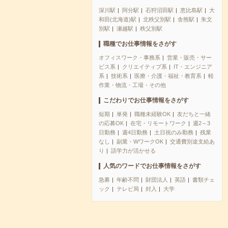
深川駅
阿分駅
石狩沼田駅
恵比島駅
大
和田(北海道)駅
北秩父別駅
舎熊駅
朱文
別駅
瀬越駅
秩父別駅
職種でお仕事情報をさがす
オフィスワーク・事務系
営業・販売・サー
ビス系
クリエイティブ系
IT・エンジニア
系
技術系
医療・介護・福祉・教育系
軽
作業・物流・工場・その他
こだわりでお仕事情報をさがす
短期
単発
職種未経験OK
友だちと一緒
の応募OK
在宅・リモートワーク
週2～3
日勤務
週4日勤務
土日祝のみ勤務
残業
なし
副業・WワークOK
交通費別途支給あ
り
語学力が活かせる
人気のワードでお仕事情報をさがす
急募
年齢不問
財団法人
英語
書類チェ
ック
テレビ局
封入
大学