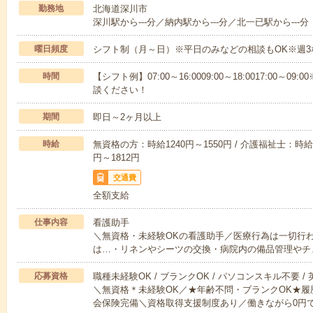
勤務地
北海道深川市
深川駅から---分／納内駅から---分／北一已駅から---分
曜日頻度
シフト制（月～日）※平日のみなどの相談もOK※週3
時間
【シフト例】07:00～16:0009:00～18:0017:00
談ください！
期間
即日～2ヶ月以上
時給
無資格の方：時給1240円～1550円 / 介護福祉士：時給1
円～1812円
交通費
全額支給
仕事内容
看護助手
＼無資格・未経験OKの看護助手／医療行為は一切行
は…・リネンやシーツの交換・病院内の備品管理やチ
応募資格
職種未経験OK / ブランクOK / パソコンスキル不要 /
＼無資格＊未経験OK／★年齢不問・ブランクOK★履
会保険完備＼資格取得支援制度あり／働きながら0円