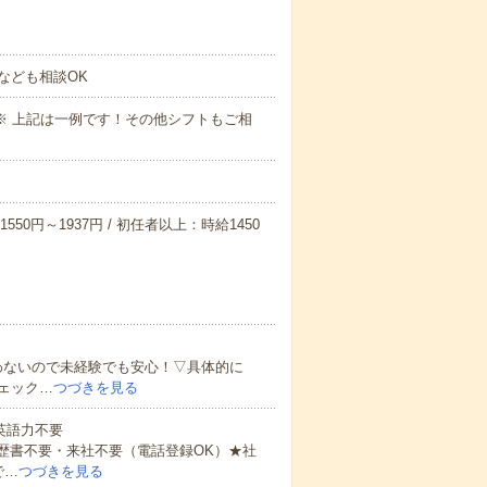
なども相談OK
～09:00※ 上記は一例です！その他シフトもご相
550円～1937円 / 初任者以上：時給1450
わないので未経験でも安心！▽具体的に
ェック…
つづきを見る
 英語力不要
歴書不要・来社不要（電話登録OK）★社
で…
つづきを見る