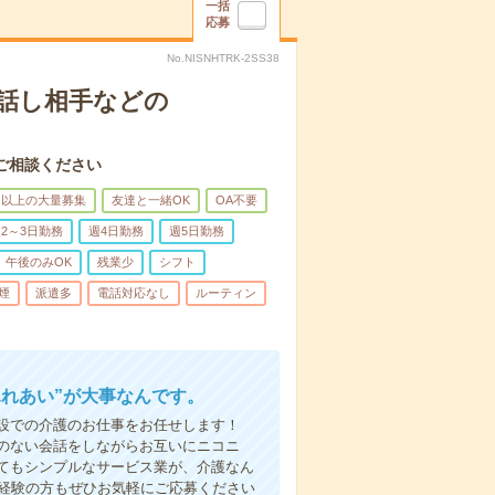
一括
応募
No.NISNHTRK-2SS38
話し相手などの
ご相談ください
名以上の大量募集
友達と一緒OK
OA不要
2～3日勤務
週4日勤務
週5日勤務
午後のみOK
残業少
シフト
煙
派遣多
電話対応なし
ルーティン
ふれあい”が大事なんです。
設での介護のお仕事をお任せします！
のない会話をしながらお互いにニコニ
てもシンプルなサービス業が、介護なん
未経験の方もぜひお気軽にご応募ください