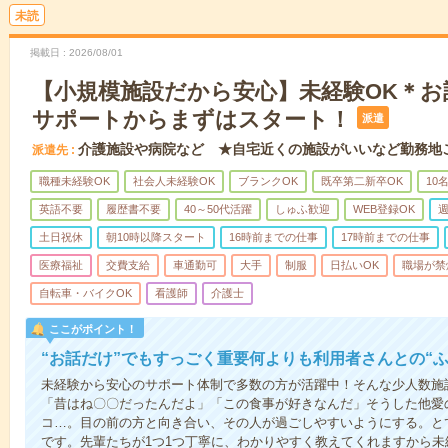
未読
掲載日
2026/08/01
【小規模施設だから安心】未経験OK＊お
サポートからまずはスタート！
派遣
介護施設や病院など ★自宅近くの施設がいいなど勤務地
派遣先
職種未経験OK
社会人未経験OK
ブランクOK
既卒第二新卒OK
10
英語不要
履歴書不要
40～50代活躍
しゅふ歓迎
WEB登録OK
週
土日祝休
朝10時以降スタート
16時前までの仕事
17時前までの仕事
医療福祉
交費支給
車通勤可
大手
制服
日払いOK
職場が禁
自転車・バイクOK
看護師
介護士
ここがポイント！
“お話だけ”でもすっごく重要何よりも利用者さんとの“
未経験から安心のサポート体制で多数の方が活躍中！そんな少人数施
「昔はね〇〇だったんだよ」「この食事が好きなんだ」そうした他愛
コ…。目の前の方と向き合い、その人が過ごしやすいようにする。と
です。先輩たちが1つ1つ丁寧に、わかりやすく教えてくれますから