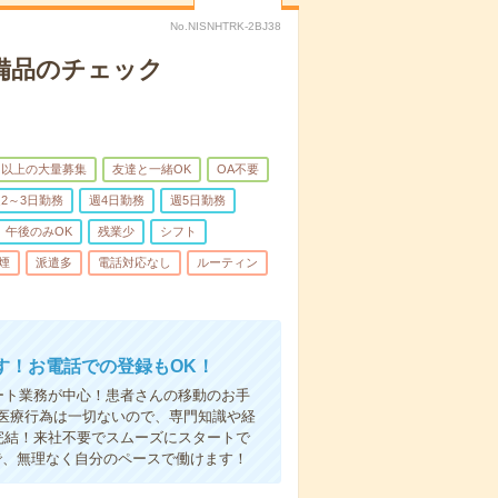
No.NISNHTRK-2BJ38
で備品のチェック
名以上の大量募集
友達と一緒OK
OA不要
2～3日勤務
週4日勤務
週5日勤務
午後のみOK
残業少
シフト
煙
派遣多
電話対応なし
ルーティン
す！お電話での登録もOK！
ート業務が中心！患者さんの移動のお手
医療行為は一切ないので、専門知識や経
完結！来社不要でスムーズにスタートで
で、無理なく自分のペースで働けます！