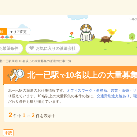
ヘル
版
エリア変更
た希望条件
お気に入りの派遣会社
北一已駅周辺 10名以上の大量募集の派遣の仕事一覧
北一已駅
10名以上の大量募
で
北一已駅の派遣のお仕事情報です。
オフィスワーク・事務系
、
営業・販売・サ
り揃えています。10名以上の大量募集の条件の他に、
交通費別途支給あり
、
職
だわり条件も取り揃えています。
2
1
2
件中
～
件を表示中
未読