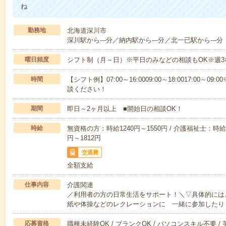
ね
勤務地
北海道深川市
深川駅から---分／納内駅から---分／北一已駅から---分
曜日頻度
シフト制（月～日）※平日のみなどの相談もOK※週3
時間
【シフト例】07:00～16:0009:00～18:0017:00
談ください！
期間
即日～2ヶ月以上 ■開始日の相談OK！
時給
無資格の方：時給1240円～1550円 / 介護福祉士：時給1
円～1812円
交通費
全額支給
仕事内容
介護関連
／利用者の方の日常生活をサポート！＼▽具体的には
紙や体操などのレクレーションに 一緒に参加したり
応募資格
職種未経験OK / ブランクOK / パソコンスキル不要 /