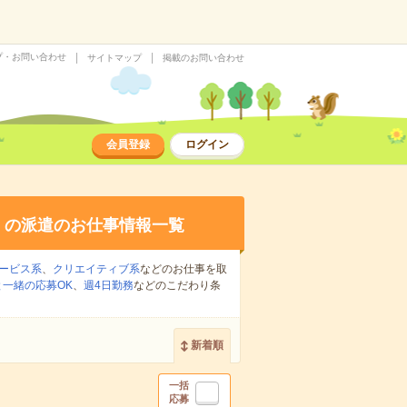
プ・お問い合わせ
サイトマップ
掲載のお問い合わせ
会員登録
ログイン
り
の派遣のお仕事情報一覧
ービス系
、
クリエイティブ系
などのお仕事を取
一緒の応募OK
、
週4日勤務
などのこだわり条
新着順
一括
応募