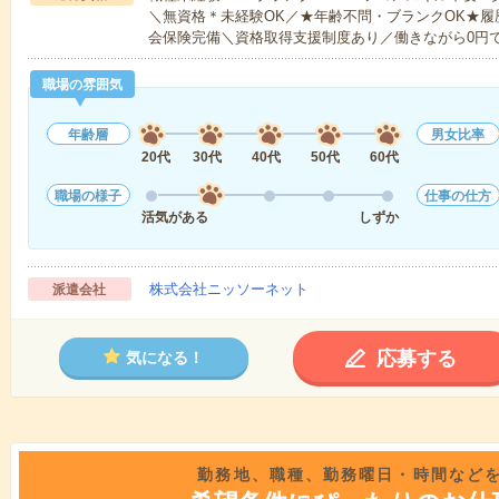
＼無資格＊未経験OK／★年齢不問・ブランクOK★履
会保険完備＼資格取得支援制度あり／働きながら0円
職場の雰囲気
年齢層
男女比率
20代
30代
40代
50代
60代
職場の様子
仕事の仕方
活気がある
しずか
株式会社ニッソーネット
派遣会社
応募する
気になる！
勤務地、職種、勤務曜日・時間など