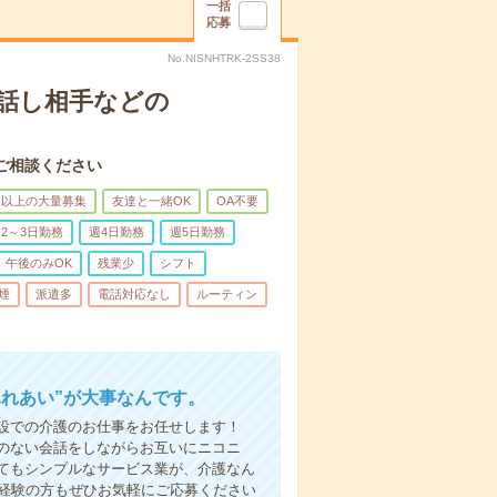
一括
応募
No.NISNHTRK-2SS38
話し相手などの
ご相談ください
名以上の大量募集
友達と一緒OK
OA不要
2～3日勤務
週4日勤務
週5日勤務
午後のみOK
残業少
シフト
煙
派遣多
電話対応なし
ルーティン
ふれあい”が大事なんです。
設での介護のお仕事をお任せします！
のない会話をしながらお互いにニコニ
てもシンプルなサービス業が、介護なん
未経験の方もぜひお気軽にご応募ください