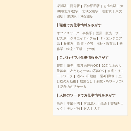
深川駅
阿分駅
石狩沼田駅
恵比島駅
大
和田(北海道)駅
北秩父別駅
舎熊駅
朱文
別駅
瀬越駅
秩父別駅
職種でお仕事情報をさがす
オフィスワーク・事務系
営業・販売・サー
ビス系
クリエイティブ系
IT・エンジニア
系
技術系
医療・介護・福祉・教育系
軽
作業・物流・工場・その他
こだわりでお仕事情報をさがす
短期
単発
職種未経験OK
10名以上の大
量募集
友だちと一緒の応募OK
在宅・リモ
ートワーク
週2～3日勤務
週4日勤務
土
日祝のみ勤務
残業なし
副業・WワークOK
語学力が活かせる
人気のワードでお仕事情報をさがす
急募
年齢不問
財団法人
英語
書類チェ
ック
テレビ局
封入
大学