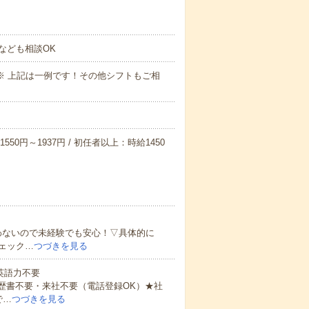
なども相談OK
～09:00※ 上記は一例です！その他シフトもご相
550円～1937円 / 初任者以上：時給1450
わないので未経験でも安心！▽具体的に
ェック…
つづきを見る
 英語力不要
歴書不要・来社不要（電話登録OK）★社
で…
つづきを見る