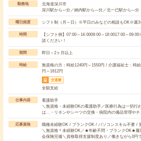
勤務地
北海道深川市
深川駅から---分／納内駅から---分／北一已駅から---分
曜日頻度
シフト制（月～日）※平日のみなどの相談もOK※週3
時間
【シフト例】07:00～16:0009:00～18:0017:00
談ください！
期間
即日～2ヶ月以上
時給
無資格の方：時給1240円～1550円 / 介護福祉士：時給1
円～1812円
交通費
全額支給
仕事内容
看護助手
＼無資格・未経験OKの看護助手／医療行為は一切行
は…・リネンやシーツの交換・病院内の備品管理やチ
応募資格
職種未経験OK / ブランクOK / パソコンスキル不要 /
＼無資格＊未経験OK／★年齢不問・ブランクOK★履
会保険完備＼資格取得支援制度あり／働きながら0円