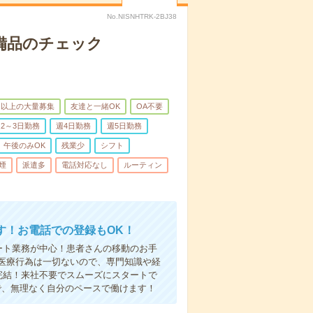
No.NISNHTRK-2BJ38
で備品のチェック
名以上の大量募集
友達と一緒OK
OA不要
2～3日勤務
週4日勤務
週5日勤務
午後のみOK
残業少
シフト
煙
派遣多
電話対応なし
ルーティン
す！お電話での登録もOK！
ート業務が中心！患者さんの移動のお手
医療行為は一切ないので、専門知識や経
完結！来社不要でスムーズにスタートで
で、無理なく自分のペースで働けます！