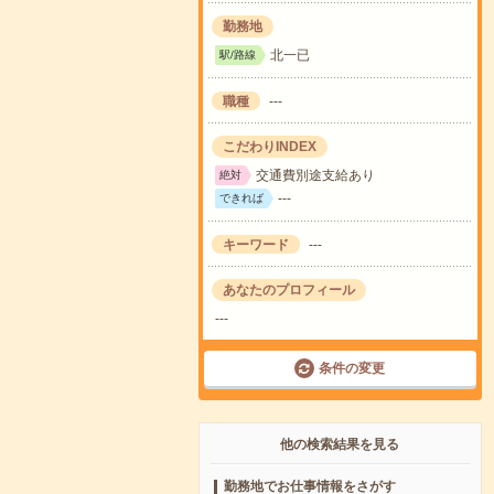
勤務地
北一已
駅/路線
職種
---
こだわりINDEX
交通費別途支給あり
絶対
---
できれば
キーワード
---
あなたのプロフィール
---
条件の変更
他の検索結果を見る
勤務地でお仕事情報をさがす