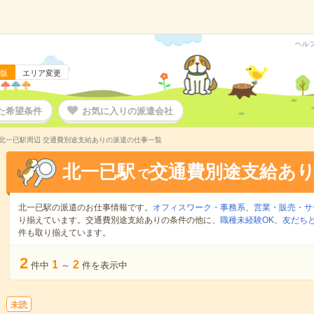
ヘル
版
エリア変更
た希望条件
お気に入りの派遣会社
北一已駅周辺 交通費別途支給ありの派遣の仕事一覧
北一已駅
交通費別途支給あ
で
北一已駅の派遣のお仕事情報です。
オフィスワーク・事務系
、
営業・販売・サ
り揃えています。交通費別途支給ありの条件の他に、
職種未経験OK
、
友だちと
件も取り揃えています。
2
1
2
件中
～
件を表示中
未読