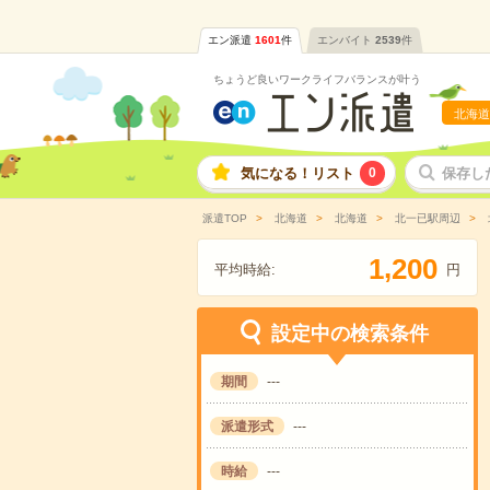
エン派遣
1601
件
エンバイト
2539
件
ちょうど良いワークライフバランスが叶う
北海道
気になる！リスト
0
保存し
派遣TOP
北海道
北海道
北一已駅周辺
,
1
2
0
0
平均時給:
円
設定中の検索条件
期間
---
派遣形式
---
時給
---