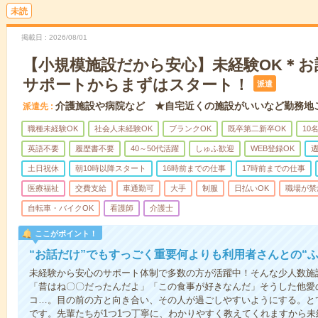
未読
掲載日
2026/08/01
【小規模施設だから安心】未経験OK＊お
サポートからまずはスタート！
派遣
介護施設や病院など ★自宅近くの施設がいいなど勤務地
派遣先
職種未経験OK
社会人未経験OK
ブランクOK
既卒第二新卒OK
10
英語不要
履歴書不要
40～50代活躍
しゅふ歓迎
WEB登録OK
週
土日祝休
朝10時以降スタート
16時前までの仕事
17時前までの仕事
医療福祉
交費支給
車通勤可
大手
制服
日払いOK
職場が禁
自転車・バイクOK
看護師
介護士
ここがポイント！
“お話だけ”でもすっごく重要何よりも利用者さんとの“
未経験から安心のサポート体制で多数の方が活躍中！そんな少人数施
「昔はね〇〇だったんだよ」「この食事が好きなんだ」そうした他愛
コ…。目の前の方と向き合い、その人が過ごしやすいようにする。と
です。先輩たちが1つ1つ丁寧に、わかりやすく教えてくれますから