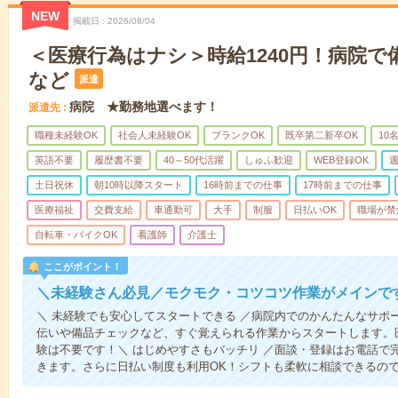
NEW
掲載日
2026/08/04
＜医療行為はナシ＞時給1240円！病院
など
派遣
病院 ★勤務地選べます！
派遣先
職種未経験OK
社会人未経験OK
ブランクOK
既卒第二新卒OK
10
英語不要
履歴書不要
40～50代活躍
しゅふ歓迎
WEB登録OK
週
土日祝休
朝10時以降スタート
16時前までの仕事
17時前までの仕事
医療福祉
交費支給
車通勤可
大手
制服
日払いOK
職場が禁
自転車・バイクOK
看護師
介護士
ここがポイント！
＼未経験さん必見／モクモク・コツコツ作業がメインで
＼ 未経験でも安心してスタートできる ／病院内でのかんたんなサポ
伝いや備品チェックなど、すぐ覚えられる作業からスタートします。
験は不要です！＼ はじめやすさもバッチリ ／面談・登録はお電話で
きます。さらに日払い制度も利用OK！シフトも柔軟に相談できるの