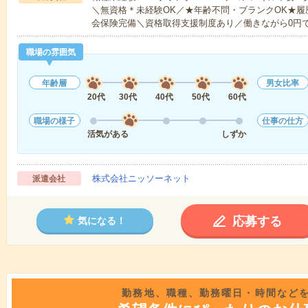
＼無資格＊未経験OK／★年齢不問・ブランクOK★履
会保険完備＼資格取得支援制度あり／働きながら0円
職場の雰囲気
年齢層
男女比率
20代
30代
40代
50代
60代
職場の様子
仕事の仕方
活気がある
しずか
株式会社ニッソーネット
派遣会社
応募する
気になる！
勤務地、職種、勤務曜日・時間など