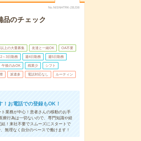
No.NISNHTRK-2BJ38
で備品のチェック
名以上の大量募集
友達と一緒OK
OA不要
2～3日勤務
週4日勤務
週5日勤務
午後のみOK
残業少
シフト
煙
派遣多
電話対応なし
ルーティン
す！お電話での登録もOK！
ート業務が中心！患者さんの移動のお手
医療行為は一切ないので、専門知識や経
完結！来社不要でスムーズにスタートで
で、無理なく自分のペースで働けます！