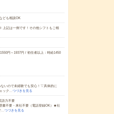
なども相談OK
～09:00※ 上記は一例です！その他シフトもご相
550円～1937円 / 初任者以上：時給1450
わないので未経験でも安心！▽具体的に
ェック…
つづきを見る
 英語力不要
歴書不要・来社不要（電話登録OK）★社
で…
つづきを見る