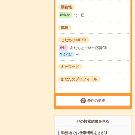
勤務地
北一已
駅/路線
職種
---
こだわりINDEX
友だちと一緒の応募OK
絶対
---
できれば
キーワード
---
あなたのプロフィール
---
条件の変更
他の検索結果を見る
勤務地でお仕事情報をさがす