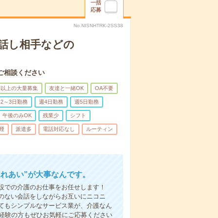
一括
応募
No.NISNHTRK-2SS38
話し相手などの
ご相談ください
名以上の大量募集
友達と一緒OK
OA不要
2～3日勤務
週4日勤務
週5日勤務
午後のみOK
残業少
シフト
煙
派遣多
電話対応なし
ルーティン
ふれあい”が大事なんです。
設での介護のお仕事をお任せします！
のない会話をしながらお互いにニコニ
てもシンプルなサービス業が、介護なん
未経験の方もぜひお気軽にご応募ください