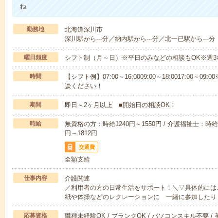
ね
勤務地
北海道深川市
深川駅から---分／納内駅から---分／北一已駅から---分
曜日頻度
シフト制（月～日）※平日のみなどの相談もOK※週3
時間
【シフト例】07:00～16:0009:00～18:0017:00
談ください！
期間
即日～2ヶ月以上 ■開始日の相談OK！
時給
無資格の方：時給1240円～1550円 / 介護福祉士：時給1
円～1812円
交通費
全額支給
仕事内容
介護関連
／利用者の方の日常生活をサポート！＼▽具体的には
紙や体操などのレクレーションに 一緒に参加したり
応募資格
職種未経験OK / ブランクOK / パソコンスキル不要 /