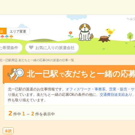
ヘル
版
エリア変更
た希望条件
お気に入りの派遣会社
北一已駅周辺 友だちと一緒の応募OKの派遣の仕事一覧
北一已駅
友だちと一緒の応募
で
北一已駅の派遣のお仕事情報です。
オフィスワーク・事務系
、
営業・販売・サ
り揃えています。友だちと一緒の応募OKの条件の他に、
交通費別途支給あり
件も取り揃えています。
2
1
2
件中
～
件を表示中
未読