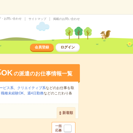
プ・お問い合わせ
サイトマップ
掲載のお問い合わせ
会員登録
ログイン
OK
の派遣のお仕事情報一覧
ービス系
、
クリエイティブ系
などのお仕事を取
、
職種未経験OK
、
週4日勤務
などのこだわり条
新着順
一括
応募