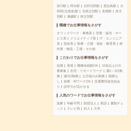
深川駅
阿分駅
石狩沼田駅
恵比島駅
大
和田(北海道)駅
北秩父別駅
舎熊駅
朱文
別駅
瀬越駅
秩父別駅
職種でお仕事情報をさがす
オフィスワーク・事務系
営業・販売・サー
ビス系
クリエイティブ系
IT・エンジニア
系
技術系
医療・介護・福祉・教育系
軽
作業・物流・工場・その他
こだわりでお仕事情報をさがす
短期
単発
職種未経験OK
10名以上の大
量募集
在宅・リモートワーク
週2～3日勤
務
週4日勤務
土日祝のみ勤務
残業な
し
副業・WワークOK
交通費別途支給あ
り
語学力が活かせる
人気のワードでお仕事情報をさがす
急募
年齢不問
財団法人
英語
書類チェ
ック
テレビ局
封入
大学