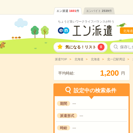
エン派遣
1601
件
エンバイト
2539
件
ちょうど良いワークライフバランスが叶う
北海道
気になる！リスト
0
保存し
派遣TOP
北海道
北海道
北一已駅周辺
,
1
2
0
0
平均時給:
円
設定中の検索条件
期間
---
派遣形式
---
時給
---