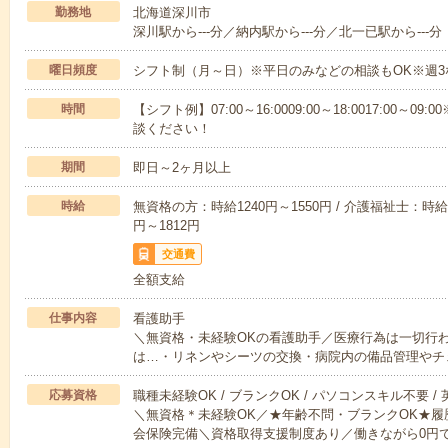
勤務地
北海道深川市
深川駅から---分／納内駅から---分／北一已駅から---分
曜日頻度
シフト制（月～日）※平日のみなどの相談もOK※週3
時間
【シフト例】07:00～16:0009:00～18:0017:00
談ください！
期間
即日～2ヶ月以上
時給
無資格の方：時給1240円～1550円 / 介護福祉士：時給1
円～1812円
交通費
全額支給
仕事内容
看護助手
＼無資格・未経験OKの看護助手／医療行為は一切行
は…・リネンやシーツの交換・病院内の備品管理やチ
応募資格
職種未経験OK / ブランクOK / パソコンスキル不要 /
＼無資格＊未経験OK／★年齢不問・ブランクOK★履
会保険完備＼資格取得支援制度あり／働きながら0円