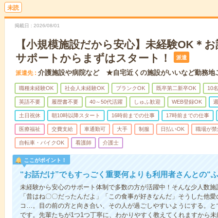
未読
掲載日
2026/08/01
【小規模施設だから安心】未経験OK＊お
サポートからまずはスタート！
派遣
介護施設や病院など ★自宅近くの施設がいいなど勤務地
派遣先
職種未経験OK
社会人未経験OK
ブランクOK
既卒第二新卒OK
10
英語不要
履歴書不要
40～50代活躍
しゅふ歓迎
WEB登録OK
週
土日祝休
朝10時以降スタート
16時前までの仕事
17時前までの仕事
医療福祉
交費支給
車通勤可
大手
制服
日払いOK
職場が禁
自転車・バイクOK
看護師
介護士
ここがポイント！
“お話だけ”でもすっごく重要何よりも利用者さんとの“
未経験から安心のサポート体制で多数の方が活躍中！そんな少人数施
「昔はね〇〇だったんだよ」「この食事が好きなんだ」そうした他愛
コ…。目の前の方と向き合い、その人が過ごしやすいようにする。と
です。先輩たちが1つ1つ丁寧に、わかりやすく教えてくれますから