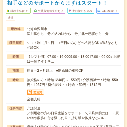
相手などのサポートからまずはスタート！
職種未経験OK
交通費別途支給あり
土日祝日が休み
WEB登録OK
派遣
北海道深川市
勤務地
深川駅から---分／納内駅から---分／北一已駅から---分
シフト制（月～日） ※平日のみなどの相談もOK ※週3なども
曜日頻度
相談OK
【シフト例】07:00～16:0009:00～18:0017:00～09:00※ 上記
時間
は一例です！そ…
即日～2ヶ月以上 ■開始日の相談OK！
期間
無資格の方：時給1240円～1550円 / 介護福祉士：時給1550
時給
円～1937円 / 初任者以上：時給1450円～1812円
交通費
全額支給
介護関連
仕事内容
／利用者の方の日常生活をサポート！＼▽具体的には…・買
い物や散歩に付き添ったり・折り紙や体操などのレ…
職種未経験OK / ブランクOK / パソコンスキル不要 / 英語力不
応募資格