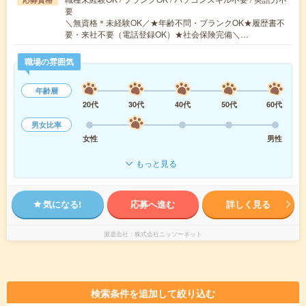
要
＼無資格＊未経験OK／★年齢不問・ブランクOK★履歴書不
要・来社不要（電話登録OK）★社会保険完備＼…
職場の雰囲気
年齢層
20代
30代
40代
50代
60代
男女比率
女性
男性
もっと見る
気になる!
応募へ進む
詳しく見る
派遣会社
株式会社ニッソーネット
検索条件を追加して絞り込む