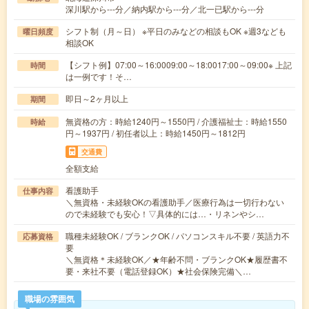
深川駅から---分／納内駅から---分／北一已駅から---分
シフト制（月～日） ※平日のみなどの相談もOK ※週3なども
曜日頻度
相談OK
【シフト例】07:00～16:0009:00～18:0017:00～09:00※ 上記
時間
は一例です！そ…
即日～2ヶ月以上
期間
無資格の方：時給1240円～1550円 / 介護福祉士：時給1550
時給
円～1937円 / 初任者以上：時給1450円～1812円
交通費
全額支給
看護助手
仕事内容
＼無資格・未経験OKの看護助手／医療行為は一切行わない
ので未経験でも安心！▽具体的には…・リネンやシ…
職種未経験OK / ブランクOK / パソコンスキル不要 / 英語力不
応募資格
要
＼無資格＊未経験OK／★年齢不問・ブランクOK★履歴書不
要・来社不要（電話登録OK）★社会保険完備＼…
職場の雰囲気