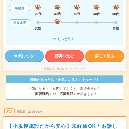
年齢層
20代
30代
40代
50代
60代
男女比率
女性
男性
もっと見る
気になる!
応募へ進む
詳しく見る
派遣会社
株式会社ニッソーネット
興味があったら「★気になる！」をタップ！
「気になる！」を押しておくと、派遣会社から
「面談確約」
や
「応募歓迎」
が届きます！
未読
掲載日
2026/08/01
【小規模施設だから安心】未経験OK＊お話し