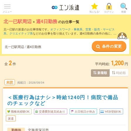
メニュー
気になる!
ログイン
検索
北一已駅周辺
×
週4日勤務
のお仕事一覧
北一已駅の派遣のお仕事情報です。
オフィスワーク・事務系
、
営業・販売・サービス
系
、
クリエイティブ系
などのお仕事を取り揃えています。週4日勤務の条件の他に、
交
通費別途支給あり
、
職種未経験OK
、
友だちと一緒の応募OK
などのこだわり条件も取
り揃えています。
条件の変更
北一已駅周辺 / 週4日勤務
2
1,200
全
件
平均時給:
円
時給順
新着順
未読
掲載日
2026/08/04
＜医療行為はナシ＞時給1240円！病院で備品
のチェックなど
職種未経験OK
交通費別途支給あり
土日祝日が休み
WEB登録OK
派遣
北海道深川市
勤務地