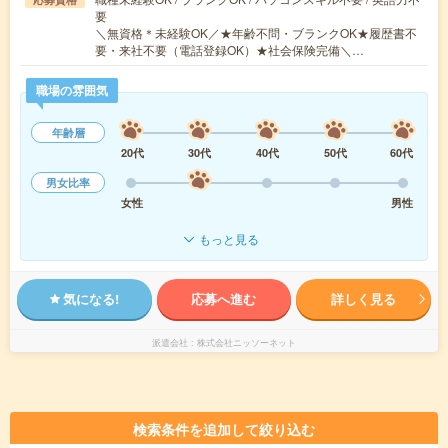
要
＼無資格＊未経験OK／★年齢不問・ブランクOK★履歴書不
要・来社不要（電話登録OK）★社会保険完備＼…
職場の雰囲気
年齢層
20代
30代
40代
50代
60代
男女比率
女性
男性
もっと見る
気になる!
応募へ進む
詳しく見る
派遣会社
株式会社ニッソーネット
検索条件を追加して絞り込む