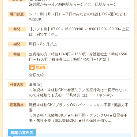
深川駅から---分／納内駅から---分／北一已駅から---分
シフト制（月～日） ※平日のみなどの相談もOK ※週3なども
曜日頻度
相談OK
【シフト例】07:00～16:0009:00～18:0017:00～09:00※ 上記
時間
は一例です！そ…
即日～2ヶ月以上
期間
無資格の方：時給1240円～1550円 / 介護福祉士：時給1550
時給
円～1937円 / 初任者以上：時給1450円～1812円
交通費
全額支給
看護助手
仕事内容
＼無資格・未経験OKの看護助手／医療行為は一切行わない
ので未経験でも安心！▽具体的には…・リネンやシ…
職種未経験OK / ブランクOK / パソコンスキル不要 / 英語力不
応募資格
要
＼無資格＊未経験OK／★年齢不問・ブランクOK★履歴書不
要・来社不要（電話登録OK）★社会保険完備＼…
職場の雰囲気