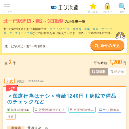
メニュー
気になる!
ログイン
検索
北一已駅周辺
×
週2～3日勤務
のお仕事一覧
北一已駅の派遣のお仕事情報です。
オフィスワーク・事務系
、
営業・販売・サービス
系
、
クリエイティブ系
などのお仕事を取り揃えています。週2～3日勤務の条件の他
に、
交通費別途支給あり
、
職種未経験OK
、
友だちと一緒の応募OK
などのこだわり条
件も取り揃えています。
条件の変更
北一已駅周辺 / 週2～3日勤務
2
1,200
全
件
平均時給:
円
時給順
新着順
未読
掲載日
2026/08/04
NEW
＜医療行為はナシ＞時給1240円！病院で備品
のチェックなど
職種未経験OK
交通費別途支給あり
土日祝日が休み
WEB登録OK
派遣
北海道深川市
勤務地