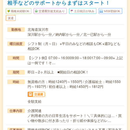
相手などのサポートからまずはスタート！
職種未経験OK
交通費別途支給あり
土日祝日が休み
WEB登録OK
派遣
北海道深川市
勤務地
深川駅から---分／納内駅から---分／北一已駅から---分
シフト制（月～日） ※平日のみなどの相談もOK ※週3なども
曜日頻度
相談OK
【シフト例】07:00～16:0009:00～18:0017:00～09:00※ 上記
時間
は一例です！そ…
即日～2ヶ月以上 ■開始日の相談OK！
期間
無資格の方：時給1240円～1550円 / 介護福祉士：時給1550
時給
円～1937円 / 初任者以上：時給1450円～1812円
交通費
全額支給
介護関連
仕事内容
／利用者の方の日常生活をサポート！＼▽具体的には…・買
い物や散歩に付き添ったり・折り紙や体操などのレ…
職種未経験OK / ブランクOK / パソコンスキル不要 / 英語力不
応募資格