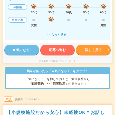
年齢層
20代
30代
40代
50代
60代
男女比率
女性
男性
もっと見る
気になる!
応募へ進む
詳しく見る
派遣会社
株式会社ニッソーネット
興味があったら「★気になる！」をタップ！
「気になる！」を押しておくと、派遣会社から
「面談確約」
や
「応募歓迎」
が届きます！
未読
掲載日
2026/08/01
【小規模施設だから安心】未経験OK＊お話し