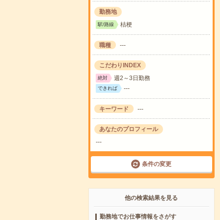
勤務地
桔梗
駅/路線
職種
---
こだわりINDEX
週2～3日勤務
絶対
---
できれば
キーワード
---
あなたのプロフィール
---
条件の変更
他の検索結果を見る
勤務地でお仕事情報をさがす