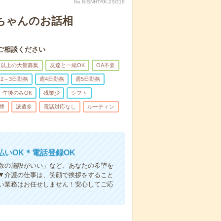
No.NISNHTRK-2SG18
あちゃんのお話相
ご相談ください
名以上の大量募集
友達と一緒OK
OA不要
2～3日勤務
週4日勤務
週5日勤務
午後のみOK
残業少
シフト
煙
派遣多
電話対応なし
ルーティン
いOK＊電話登録OK
人数の施設がいい」など、あなたの希望を
▼介護の仕事は、笑顔で挨拶をすること
い業務はお任せしません！安心してご応