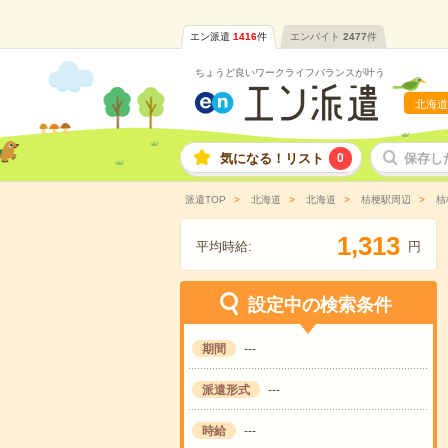
エン派遣
1416
件
エンバイト
2477
件
ちょうど良いワークライフバランスが叶う
北海道
気になる！リスト
0
保存し
派遣TOP
北海道
北海道
桔梗駅周辺
桔
,
1
3
1
3
平均時給:
円
設定中の検索条件
期間
---
派遣形式
---
時給
---