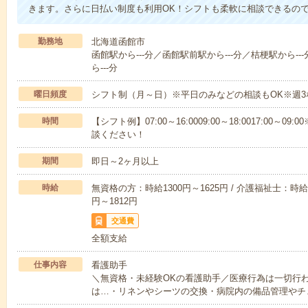
きます。さらに日払い制度も利用OK！シフトも柔軟に相談できるの
勤務地
北海道函館市
函館駅から---分／函館駅前駅から---分／桔梗駅から-
ら---分
曜日頻度
シフト制（月～日）※平日のみなどの相談もOK※週3
時間
【シフト例】07:00～16:0009:00～18:0017:00
談ください！
期間
即日～2ヶ月以上
時給
無資格の方：時給1300円～1625円 / 介護福祉士：時給1
円～1812円
交通費
全額支給
仕事内容
看護助手
＼無資格・未経験OKの看護助手／医療行為は一切行
は…・リネンやシーツの交換・病院内の備品管理やチ