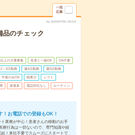
一括
応募
No.NISNHTRK-2BJ18
で備品のチェック
名以上の大量募集
友達と一緒OK
OA不要
2～3日勤務
週4日勤務
週5日勤務
午後のみOK
残業少
シフト
煙
派遣多
電話対応なし
ルーティン
す！お電話での登録もOK！
ート業務が中心！患者さんの移動のお手
医療行為は一切ないので、専門知識や経
完結！来社不要でスムーズにスタートで