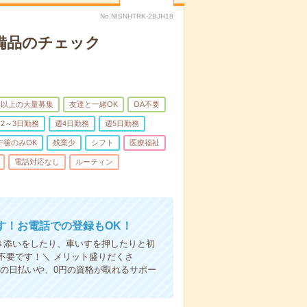
No.NISNHTRK-2BJH18
で備品のチェック
名以上の大量募集
友達と一緒OK
OA不要
2～3日勤務
週4日勤務
週5日勤務
午後のみOK
残業少
シフト
医療福祉
電話対応なし
ルーティン
す！お電話での登録もOK！
付き添いをしたり、車いすを押したりと初
不要です！＼ メリット盛りだくさ
の日払いや、0円の資格が取れるサポー