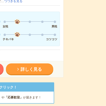
で…
つづきを見る
女性
男性
テキパキ
コツコツ
詳しく見る
クリック！
」
や
「応募歓迎」
が届きます！