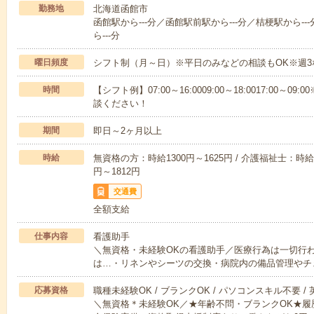
勤務地
北海道函館市
函館駅から---分／函館駅前駅から---分／桔梗駅から-
ら---分
曜日頻度
シフト制（月～日）※平日のみなどの相談もOK※週3
時間
【シフト例】07:00～16:0009:00～18:0017:00
談ください！
期間
即日～2ヶ月以上
時給
無資格の方：時給1300円～1625円 / 介護福祉士：時給1
円～1812円
交通費
全額支給
仕事内容
看護助手
＼無資格・未経験OKの看護助手／医療行為は一切行
は…・リネンやシーツの交換・病院内の備品管理やチ
応募資格
職種未経験OK / ブランクOK / パソコンスキル不要 /
＼無資格＊未経験OK／★年齢不問・ブランクOK★履