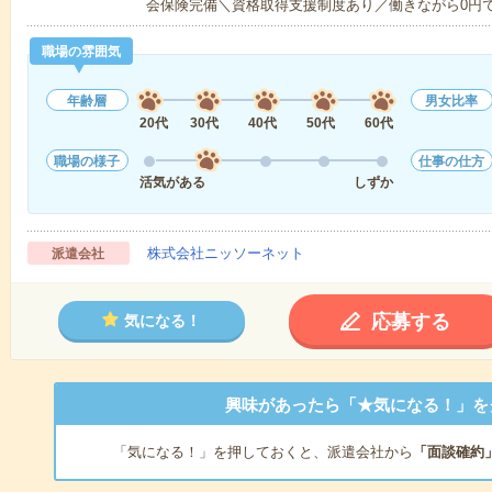
会保険完備＼資格取得支援制度あり／働きながら0円
職場の雰囲気
年齢層
男女比率
20代
30代
40代
50代
60代
職場の様子
仕事の仕方
活気がある
しずか
株式会社ニッソーネット
派遣会社
応募する
気になる！
興味があったら「★気になる！」を
「気になる！」を押しておくと、派遣会社から
「面談確約