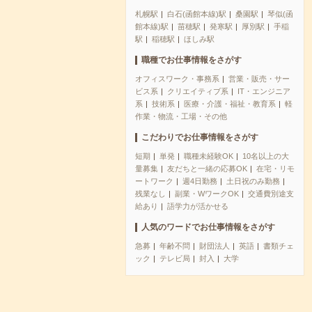
札幌駅
白石(函館本線)駅
桑園駅
琴似(函
館本線)駅
苗穂駅
発寒駅
厚別駅
手稲
駅
稲穂駅
ほしみ駅
職種でお仕事情報をさがす
オフィスワーク・事務系
営業・販売・サー
ビス系
クリエイティブ系
IT・エンジニア
系
技術系
医療・介護・福祉・教育系
軽
作業・物流・工場・その他
こだわりでお仕事情報をさがす
短期
単発
職種未経験OK
10名以上の大
量募集
友だちと一緒の応募OK
在宅・リモ
ートワーク
週4日勤務
土日祝のみ勤務
残業なし
副業・WワークOK
交通費別途支
給あり
語学力が活かせる
人気のワードでお仕事情報をさがす
急募
年齢不問
財団法人
英語
書類チェ
ック
テレビ局
封入
大学