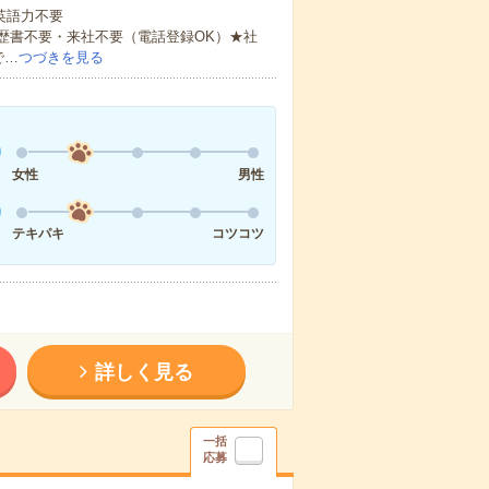
 英語力不要
歴書不要・来社不要（電話登録OK）★社
で…
つづきを見る
女性
男性
テキパキ
コツコツ
詳しく見る
一括
応募