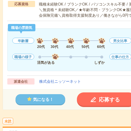
応募資格
職種未経験OK / ブランクOK / パソコンスキル不要 /
＼無資格＊未経験OK／★年齢不問・ブランクOK★履
会保険完備＼資格取得支援制度あり／働きながら0円
職場の雰囲気
年齢層
男女比率
20代
30代
40代
50代
60代
職場の様子
仕事の仕方
活気がある
しずか
株式会社ニッソーネット
派遣会社
応募する
気になる！
未読