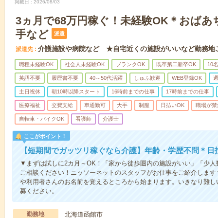
掲載日
2026/08/03
3ヵ月で68万円稼ぐ！未経験OK＊おば
手など
派遣
介護施設や病院など ★自宅近くの施設がいいなど勤務地
派遣先
職種未経験OK
社会人未経験OK
ブランクOK
既卒第二新卒OK
10
英語不要
履歴書不要
40～50代活躍
しゅふ歓迎
WEB登録OK
週
土日祝休
朝10時以降スタート
16時前までの仕事
17時前までの仕事
医療福祉
交費支給
車通勤可
大手
制服
日払いOK
職場が禁
自転車・バイクOK
看護師
介護士
ここがポイント！
【短期間でガッツリ稼ぐなら介護】年齢・学歴不問＊日払
▼まずは試しに2カ月～OK！「家から徒歩圏内の施設がいい」「少
ご相談ください！ニッソーネットのスタッフがお仕事をご紹介します
や利用者さんのお名前を覚えるところから始まります。いきなり難し
募ください。
勤務地
北海道函館市