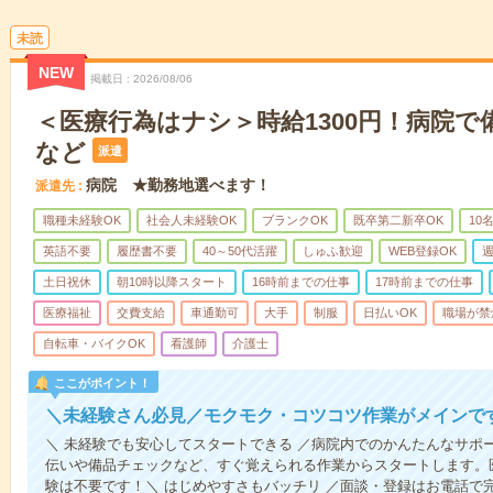
未読
NEW
掲載日
2026/08/06
＜医療行為はナシ＞時給1300円！病院
など
派遣
病院 ★勤務地選べます！
派遣先
職種未経験OK
社会人未経験OK
ブランクOK
既卒第二新卒OK
10
英語不要
履歴書不要
40～50代活躍
しゅふ歓迎
WEB登録OK
週
土日祝休
朝10時以降スタート
16時前までの仕事
17時前までの仕事
医療福祉
交費支給
車通勤可
大手
制服
日払いOK
職場が禁
自転車・バイクOK
看護師
介護士
ここがポイント！
＼未経験さん必見／モクモク・コツコツ作業がメインで
＼ 未経験でも安心してスタートできる ／病院内でのかんたんなサポ
伝いや備品チェックなど、すぐ覚えられる作業からスタートします。
験は不要です！＼ はじめやすさもバッチリ ／面談・登録はお電話で