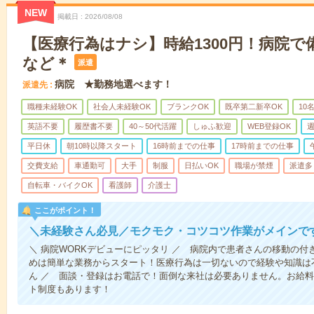
NEW
掲載日
2026/08/08
【医療行為はナシ】時給1300円！病院
など＊
派遣
病院 ★勤務地選べます！
派遣先
職種未経験OK
社会人未経験OK
ブランクOK
既卒第二新卒OK
10
英語不要
履歴書不要
40～50代活躍
しゅふ歓迎
WEB登録OK
週
平日休
朝10時以降スタート
16時前までの仕事
17時前までの仕事
交費支給
車通勤可
大手
制服
日払いOK
職場が禁煙
派遣多
自転車・バイクOK
看護師
介護士
ここがポイント！
＼未経験さん必見／モクモク・コツコツ作業がメインで
＼ 病院WORKデビューにピッタリ ／ 病院内で患者さんの移動の
めは簡単な業務からスタート！医療行為は一切ないので経験や知識は
ん ／ 面談・登録はお電話で！面倒な来社は必要ありません。お給料
ト制度もあります！