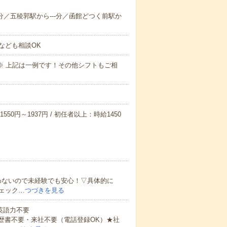
--分／五稜郭駅から---分／函館どつく前駅か
なども相談OK
～09:00※ 上記は一例です！その他シフトもご相
550円～1937円 / 初任者以上：時給1450
わないので未経験でも安心！▽具体的に
ェック…
つづきを見る
 英語力不要
歴書不要・来社不要（電話登録OK）★社