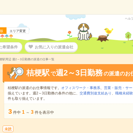
ヘル
版
エリア変更
た希望条件
お気に入りの派遣会社
梗駅周辺 週2～3日勤務の派遣の仕事一覧
桔梗駅
週2～3日勤務
で
の派遣のお
桔梗駅の派遣のお仕事情報です。
オフィスワーク・事務系
、
営業・販売・サー
揃えています。週2～3日勤務の条件の他に、
交通費別途支給あり
、
職種未経験
件も取り揃えています。
3
1
3
件中
～
件を表示中
未読