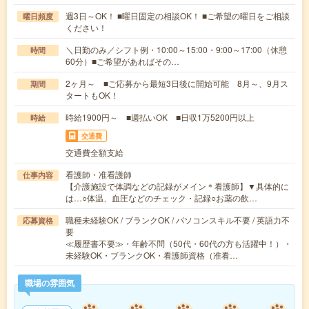
週3日～OK！ ■曜日固定の相談OK！ ■ご希望の曜日をご相談
曜日頻度
ください！
＼日勤のみ／シフト例・10:00～15:00・9:00～17:00（休憩
時間
60分）■ご希望があればその…
2ヶ月～ ■ご応募から最短3日後に開始可能 8月～、9月ス
期間
タートもOK！
時給1900円～ ■週払いOK ■日収1万5200円以上
時給
交通費
交通費全額支給
看護師・准看護師
仕事内容
【介護施設で体調などの記録がメイン＊看護師】▼具体的に
は…○体温、血圧などのチェック・記録○お薬の飲…
職種未経験OK / ブランクOK / パソコンスキル不要 / 英語力不
応募資格
要
≪履歴書不要≫・年齢不問（50代・60代の方も活躍中！）・
未経験OK・ブランクOK・看護師資格（准看…
職場の雰囲気