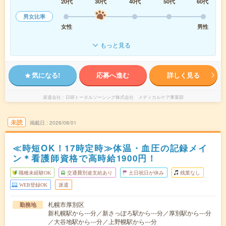
20代
30代
40代
50代
60代
男女比率
女性
男性
もっと見る
気になる!
応募へ進む
詳しく見る
派遣会社
日研トータルソーシング株式会社 メディカルケア事業部
未読
掲載日
2026/08/01
≪時短OK！17時定時≫体温・血圧の記録メイ
ン＊看護師資格で高時給1900円！
職種未経験OK
交通費別途支給あり
土日祝日が休み
残業なし
WEB登録OK
派遣
札幌市厚別区
勤務地
新札幌駅から---分／新さっぽろ駅から---分／厚別駅から---分
／大谷地駅から---分／上野幌駅から---分