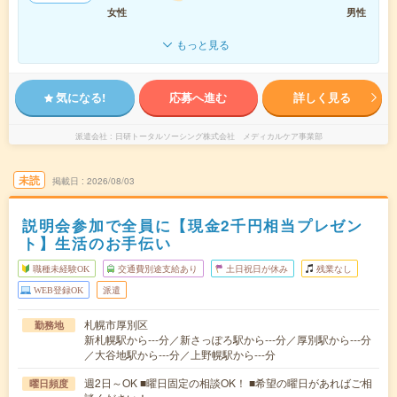
女性
男性
もっと見る
気になる!
応募へ進む
詳しく見る
派遣会社
日研トータルソーシング株式会社 メディカルケア事業部
未読
掲載日
2026/08/03
説明会参加で全員に【現金2千円相当プレゼン
ト】生活のお手伝い
職種未経験OK
交通費別途支給あり
土日祝日が休み
残業なし
WEB登録OK
派遣
札幌市厚別区
勤務地
新札幌駅から---分／新さっぽろ駅から---分／厚別駅から---分
／大谷地駅から---分／上野幌駅から---分
週2日～OK ■曜日固定の相談OK！ ■希望の曜日があればご相
曜日頻度