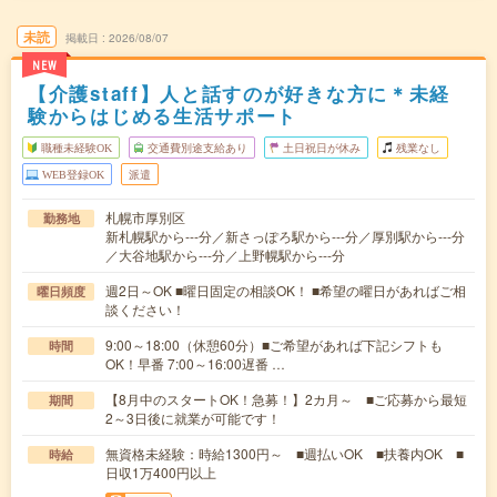
未読
掲載日
2026/08/07
NEW
【介護staff】人と話すのが好きな方に＊未経
験からはじめる生活サポート
職種未経験OK
交通費別途支給あり
土日祝日が休み
残業なし
WEB登録OK
派遣
札幌市厚別区
勤務地
新札幌駅から---分／新さっぽろ駅から---分／厚別駅から---分
／大谷地駅から---分／上野幌駅から---分
週2日～OK ■曜日固定の相談OK！ ■希望の曜日があればご相
曜日頻度
談ください！
9:00～18:00（休憩60分）■ご希望があれば下記シフトも
時間
OK！早番 7:00～16:00遅番 …
【8月中のスタートOK！急募！】2カ月～ ■ご応募から最短
期間
2～3日後に就業が可能です！
無資格未経験：時給1300円～ ■週払いOK ■扶養内OK ■
時給
日収1万400円以上