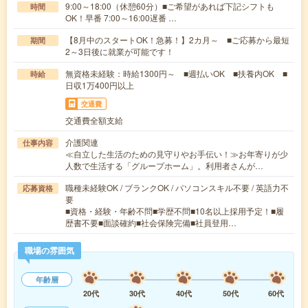
9:00～18:00（休憩60分）■ご希望があれば下記シフトも
時間
OK！早番 7:00～16:00遅番 …
【8月中のスタートOK！急募！】2カ月～ ■ご応募から最短
期間
2～3日後に就業が可能です！
無資格未経験：時給1300円～ ■週払いOK ■扶養内OK ■
時給
日収1万400円以上
交通費
交通費全額支給
介護関連
仕事内容
≪自立した生活のための見守りやお手伝い！≫お年寄りが少
人数で生活する「グループホーム」。利用者さんが…
職種未経験OK / ブランクOK / パソコンスキル不要 / 英語力不
応募資格
要
■資格・経験・年齢不問■学歴不問■10名以上採用予定！■履
歴書不要■面談確約■社会保険完備■社員登用…
職場の雰囲気
年齢層
20代
30代
40代
50代
60代