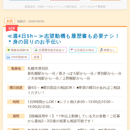
派遣会社
日研トータルソーシング株式会社 メディカルケア事業部
未読
掲載日
2026/08/06
NEW
≪週4日5h～≫志望動機も履歴書も必要ナシ！
＊身の回りのお手伝い
職種未経験OK
交通費別途支給あり
土日祝日が休み
残業なし
WEB登録OK
派遣
札幌市厚別区
勤務地
新札幌駅から---分／新さっぽろ駅から---分／厚別駅から---分
／大谷地駅から---分／上野幌駅から---分
週4日～ ■曜日固定の相談OK！ ■希望の曜日があればご相談
曜日頻度
ください！
1日5時間からOK！■シフト例(1)8:00～13:00(2)10:00～
時間
15:00(3)12:00…
【積極採用中！】＊1年以上勤務している方が多数！ご応募
期間
から最短2～3日後の就業も相談可能です！
無資格未経験：時給1300円～ ■週払いOK ■扶養内OK