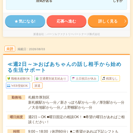
活気がある
しずか
気になる!
応募へ進む
詳しく見る
派遣会社
パーソルファクトリーパートナーズ株式会社
未読
掲載日
2026/08/03
≪週2日～≫おばあちゃんの話し相手から始め
る生活サポート
職種未経験OK
交通費別途支給あり
土日祝日が休み
残業なし
WEB登録OK
派遣
札幌市厚別区
勤務地
新札幌駅から---分／新さっぽろ駅から---分／厚別駅から---分
／大谷地駅から---分／上野幌駅から---分
週2日～OK ■曜日固定の相談OK！ ■希望の曜日があればご相
曜日頻度
談ください！
9:00～18:00（休憩60分）■ご希望があれば下記シフトも
時間