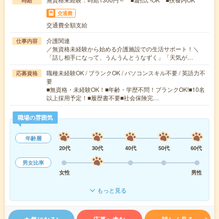
時給
交通費
交通費全額支給
介護関連
仕事内容
／無資格未経験から始める介護施設での生活サポート！＼
「話し相手になって、うんうんとうなずく」「天気が…
職種未経験OK / ブランクOK / パソコンスキル不要 / 英語力不
応募資格
要
■無資格・未経験OK！■年齢・学歴不問！ブランクOK!■10名
以上採用予定！■履歴書不要■社会保険完…
職場の雰囲気
年齢層
20代
30代
40代
50代
60代
男女比率
女性
男性
もっと見る