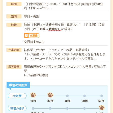
【日中の勤務】1）9:00～18:00 休憩60分 [実働]8時間00分
時間
2）11:00～20:00 …
即日～長期
期間
時給1180円 ※交通費全額支給（規定あり） 【月収例】19.8
時給
万円（21日勤務 ※
の場合）
残業なし
交通費
交通費支給あり
軽作業（仕分け・ピッキング・検品、商品管理）
仕事内容
＊レジ業務・スーパーでのレジ操作や接客対応をお任せしま
す。・バーコードをスキャンやタッチパネルで商品…
職種未経験OK / ブランクOK / パソコンスキル不要 / 英語力不
応募資格
要
レジ業務の経験要
職場の雰囲気
年齢層
20代
30代
40代
50代
60代
職場の様子