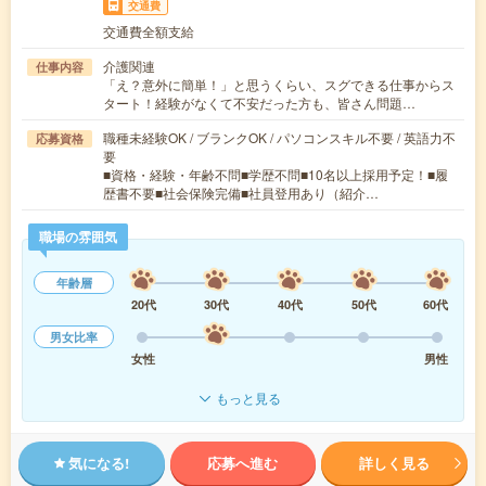
交通費
交通費全額支給
介護関連
仕事内容
「え？意外に簡単！」と思うくらい、スグできる仕事からス
タート！経験がなくて不安だった方も、皆さん問題…
職種未経験OK / ブランクOK / パソコンスキル不要 / 英語力不
応募資格
要
■資格・経験・年齢不問■学歴不問■10名以上採用予定！■履
歴書不要■社会保険完備■社員登用あり（紹介…
職場の雰囲気
年齢層
20代
30代
40代
50代
60代
男女比率
女性
男性
もっと見る
気になる!
応募へ進む
詳しく見る