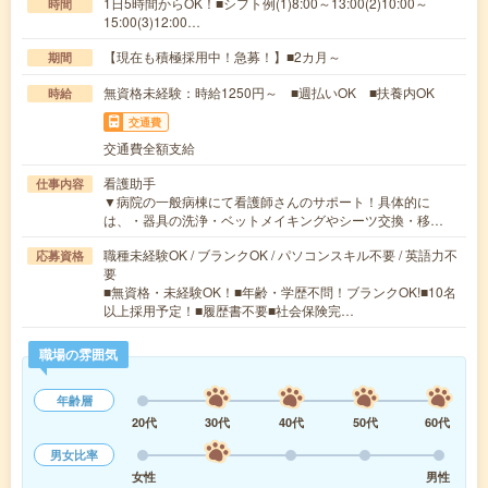
1日5時間からOK！■シフト例(1)8:00～13:00(2)10:00～
時間
15:00(3)12:00…
【現在も積極採用中！急募！】■2カ月～
期間
無資格未経験：時給1250円～ ■週払いOK ■扶養内OK
時給
交通費
交通費全額支給
看護助手
仕事内容
▼病院の一般病棟にて看護師さんのサポート！具体的に
は、・器具の洗浄・ベットメイキングやシーツ交換・移…
職種未経験OK / ブランクOK / パソコンスキル不要 / 英語力不
応募資格
要
■無資格・未経験OK！■年齢・学歴不問！ブランクOK!■10名
以上採用予定！■履歴書不要■社会保険完…
職場の雰囲気
年齢層
20代
30代
40代
50代
60代
男女比率
女性
男性