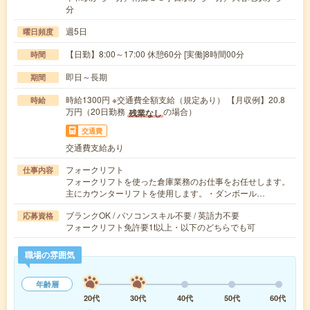
分
週5日
曜日頻度
【日勤】8:00～17:00 休憩60分 [実働]8時間00分
時間
即日～長期
期間
時給1300円 ※交通費全額支給（規定あり） 【月収例】20.8
時給
万円（20日勤務
の場合）
残業なし
交通費
交通費支給あり
フォークリフト
仕事内容
フォークリフトを使った倉庫業務のお仕事をお任せします。
主にカウンターリフトを使用します。・ダンボール…
ブランクOK / パソコンスキル不要 / 英語力不要
応募資格
フォークリフト免許要1t以上・以下のどちらでも可
職場の雰囲気
年齢層
20代
30代
40代
50代
60代