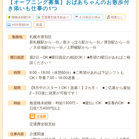
【オープニング募集】おばあちゃんのお散歩付
き添いも仕事の1つ
職種未経験OK
交通費別途支給あり
土日祝日が休み
残業なし
WEB登録OK
派遣
札幌市厚別区
勤務地
新札幌駅から---分／新さっぽろ駅から---分／厚別駅から---分
／大谷地駅から---分／上野幌駅から---分
週2日～OK ■曜日固定の相談OK！ ■希望の曜日があればご相
曜日頻度
談ください！
9:00～18:00（休憩60分）■ご希望があれば下記シフトも
時間
OK！早番 7:00～16:00遅番 …
【8月中のスタートOK！急募！】2カ月～ ■ご応募から最短
期間
2～3日後に就業が可能です！
無資格未経験：時給1300円～ ■週払いOK ■扶養内OK ■
時給
日収1万400円以上
交通費
交通費全額支給
介護関連
仕事内容
≪散歩に付き添ったり、お話し相手になったり≫「え？意外