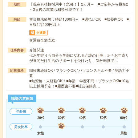
【現在も積極採用中！急募！】2カ月～ ■ご応募から最短2
期間
～3日後の就業も相談可能です！
無資格未経験：時給1300円～ ■週払いOK ■扶養内OK ■
時給
日収1万400円以上
交通費
交通費全額支給
介護関連
仕事内容
≪お年寄りも自分も笑顔になれる介護の仕事！≫＊お年寄り
が昼間だけ生活のサポートを受けたり、気分転換で…
職種未経験OK / ブランクOK / パソコンスキル不要 / 英語力不
応募資格
要
■無資格・未経験OK！■年齢・学歴不問！ブランクOK!■10名
以上採用予定！■履歴書不要■社会保険完…
職場の雰囲気
年齢層
20代
30代
40代
50代
60代
男女比率
女性
男性