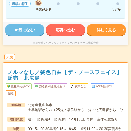
職場の様子
活気がある
しずか
気になる!
応募へ進む
詳しく見る
派遣会社
パーソルファクトリーパートナーズ株式会社
未読
ノルマなし／髪色自由【ザ・ノースフェイス】
販売 北広島
職種未経験OK
交通費別途支給あり
残業なし
WEB登録OK
派遣
北海道北広島市
勤務地
大谷地駅からバス25分／福住駅から---分／北広島駅から---分
週5日勤務,週4日勤務,休日120日以上,育休・産休制度あり
曜日頻度
09:15～20:30早番9:15～18:45 遅番11:00～20:30実働8時
時間