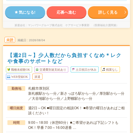
気になる!
応募へ進む
詳しく見る
派遣会社
マンパワーグループ株式会社 ケアサービス事業部 （医療福祉介護関連）
未読
掲載日
2026/08/04
【週2日～】少人数だから負担すくなめ＊レク
や食事のサポートなど
職種未経験OK
交通費別途支給あり
土日祝日が休み
残業なし
WEB登録OK
派遣
札幌市厚別区
勤務地
新札幌駅から---分／新さっぽろ駅から---分／厚別駅から---分
／大谷地駅から---分／上野幌駅から---分
週2日～OK ■曜日固定の相談OK！ ■希望の曜日があればご相
曜日頻度
談ください！
9:00～18:00（休憩60分）■ご希望があれば下記シフトも
時間
OK！早番 7:00～16:00遅番 …