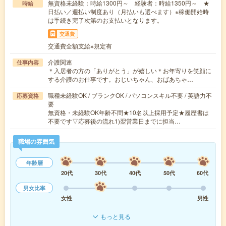
無資格未経験：時給1300円～ 経験者：時給1350円～ ★
時給
日払い／週払い制度あり（月払いも選べます）※稼働開始時
は手続き完了次第のお支払いとなります。
交通費
交通費全額支給※規定有
介護関連
仕事内容
＊入居者の方の「ありがとう」が嬉しい＊お年寄りを笑顔に
する介護のお仕事です。おじいちゃん、おばあちゃ…
職種未経験OK / ブランクOK / パソコンスキル不要 / 英語力不
応募資格
要
無資格・未経験OK年齢不問★10名以上採用予定★履歴書は
不要です▽応募後の流れ1)翌営業日までに担当…
職場の雰囲気
年齢層
20代
30代
40代
50代
60代
男女比率
女性
男性
もっと見る