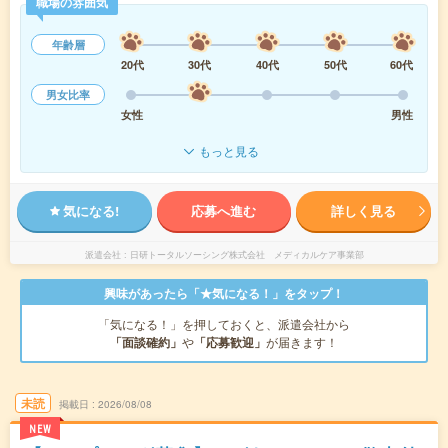
職場の雰囲気
年齢層
20代
30代
40代
50代
60代
男女比率
女性
男性
もっと見る
気になる!
応募へ進む
詳しく見る
派遣会社
日研トータルソーシング株式会社 メディカルケア事業部
興味があったら「★気になる！」をタップ！
「気になる！」を押しておくと、派遣会社から
「面談確約」
や
「応募歓迎」
が届きます！
未読
掲載日
2026/08/08
NEW