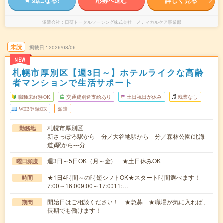
気になる!
応募へ進む
詳しく見る
派遣会社
日研トータルソーシング株式会社 メディカルケア事業部
未読
掲載日
2026/08/06
NEW
札幌市厚別区【週3日～】ホテルライクな高齢
者マンションで生活サポート
職種未経験OK
交通費別途支給あり
土日祝日が休み
残業なし
WEB登録OK
派遣
札幌市厚別区
勤務地
新さっぽろ駅から---分／大谷地駅から---分／森林公園(北海
道)駅から---分
週3日～5日OK（月～金） ★土日休みOK
曜日頻度
★1日4時間～の時短シフトOK★スタート時間選べます！
時間
7:00～16:009:00～17:0011:…
開始日はご相談ください！ ★急募 ★職場が気に入れば、
期間
長期でも働けます！