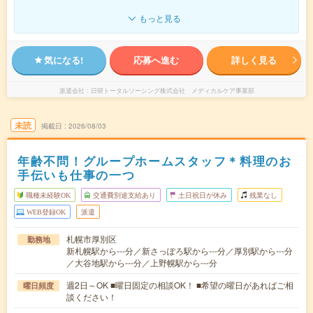
もっと見る
気になる!
応募へ進む
詳しく見る
派遣会社
日研トータルソーシング株式会社 メディカルケア事業部
未読
掲載日
2026/08/03
年齢不問！グループホームスタッフ＊料理のお
手伝いも仕事の一つ
職種未経験OK
交通費別途支給あり
土日祝日が休み
残業なし
WEB登録OK
派遣
札幌市厚別区
勤務地
新札幌駅から---分／新さっぽろ駅から---分／厚別駅から---分
／大谷地駅から---分／上野幌駅から---分
週2日～OK ■曜日固定の相談OK！ ■希望の曜日があればご相
曜日頻度
談ください！