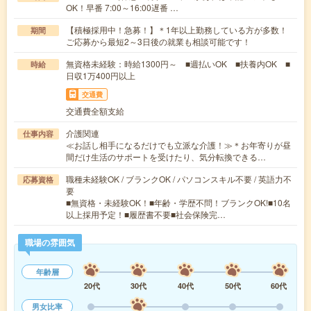
OK！早番 7:00～16:00遅番 …
【積極採用中！急募！】＊1年以上勤務している方が多数！
期間
ご応募から最短2～3日後の就業も相談可能です！
無資格未経験：時給1300円～ ■週払いOK ■扶養内OK ■
時給
日収1万400円以上
交通費
交通費全額支給
介護関連
仕事内容
≪お話し相手になるだけでも立派な介護！≫＊お年寄りが昼
間だけ生活のサポートを受けたり、気分転換できる…
職種未経験OK / ブランクOK / パソコンスキル不要 / 英語力不
応募資格
要
■無資格・未経験OK！■年齢・学歴不問！ブランクOK!■10名
以上採用予定！■履歴書不要■社会保険完…
職場の雰囲気
年齢層
20代
30代
40代
50代
60代
男女比率