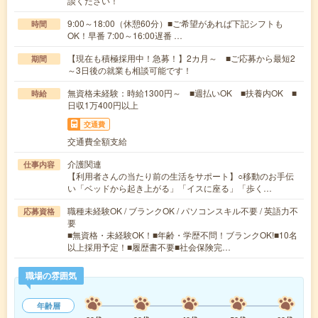
談ください！
9:00～18:00（休憩60分）■ご希望があれば下記シフトも
時間
OK！早番 7:00～16:00遅番 …
【現在も積極採用中！急募！】2カ月～ ■ご応募から最短2
期間
～3日後の就業も相談可能です！
無資格未経験：時給1300円～ ■週払いOK ■扶養内OK ■
時給
日収1万400円以上
交通費
交通費全額支給
介護関連
仕事内容
【利用者さんの当たり前の生活をサポート】○移動のお手伝
い「ベッドから起き上がる」「イスに座る」「歩く…
職種未経験OK / ブランクOK / パソコンスキル不要 / 英語力不
応募資格
要
■無資格・未経験OK！■年齢・学歴不問！ブランクOK!■10名
以上採用予定！■履歴書不要■社会保険完…
職場の雰囲気
年齢層