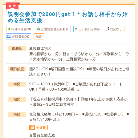
NEW
説明会参加で2000円get！＊お話し相手から始
める生活支援
職種未経験OK
交通費別途支給あり
土日祝日が休み
残業なし
WEB登録OK
派遣
札幌市厚別区
勤務地
新札幌駅から---分／新さっぽろ駅から---分／厚別駅から---分
／大谷地駅から---分／上野幌駅から---分
週2日～OK ■曜日固定の相談OK！ ■希望の曜日があればご相
曜日頻度
談ください！
9:00～18:00（休憩60分）■ご希望があれば下記シフトも
時間
OK！早番 7:00～16:00遅番 …
【現在も積極採用中！急募！】勤務1年以上が多数！応募か
期間
ら最短2～3日後に就業可能！
無資格未経験：時給1300円～ ■週払いOK ■扶養内OK ■
時給
日収1万400円以上
交通費
交通費全額支給