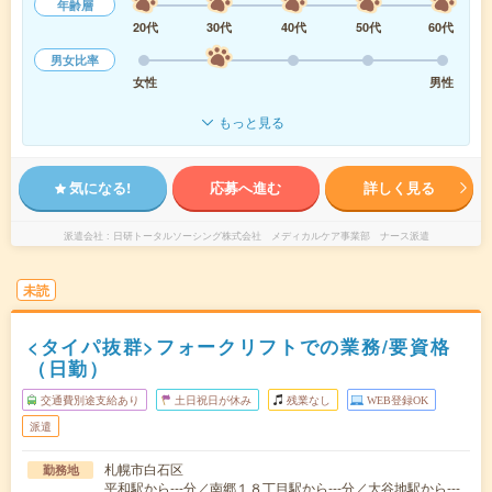
年齢層
20代
30代
40代
50代
60代
男女比率
女性
男性
もっと見る
気になる!
応募へ進む
詳しく見る
派遣会社
日研トータルソーシング株式会社 メディカルケア事業部 ナース派遣
未読
<タイパ抜群>フォークリフトでの業務/要資格
（日勤）
交通費別途支給あり
土日祝日が休み
残業なし
WEB登録OK
派遣
札幌市白石区
勤務地
平和駅から---分／南郷１８丁目駅から---分／大谷地駅から---