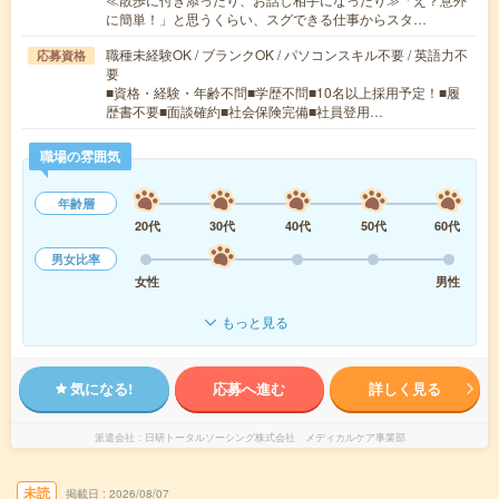
に簡単！」と思うくらい、スグできる仕事からスタ…
職種未経験OK / ブランクOK / パソコンスキル不要 / 英語力不
応募資格
要
■資格・経験・年齢不問■学歴不問■10名以上採用予定！■履
歴書不要■面談確約■社会保険完備■社員登用…
職場の雰囲気
年齢層
20代
30代
40代
50代
60代
男女比率
女性
男性
もっと見る
気になる!
応募へ進む
詳しく見る
派遣会社
日研トータルソーシング株式会社 メディカルケア事業部
未読
掲載日
2026/08/07