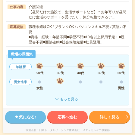
介護関連
仕事内容
【昼間だけの施設で、生活サポートなど】＊お年寄りが昼間
だけ生活のサポートを受けたり、気分転換できるデ…
職種未経験OK / ブランクOK / パソコンスキル不要 / 英語力不
応募資格
要
■資格・経験・年齢不問■学歴不問■10名以上採用予定！■履
歴書不要■面談確約■社会保険完備■社員登用…
職場の雰囲気
年齢層
20代
30代
40代
50代
60代
男女比率
女性
男性
もっと見る
気になる!
応募へ進む
詳しく見る
派遣会社
日研トータルソーシング株式会社 メディカルケア事業部