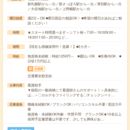
新札幌駅から---分／新さっぽろ駅から---分／厚別駅から---分
／大谷地駅から---分／上野幌駅から---分
週2日～OK ■曜日固定の相談OK！ ■希望の曜日があればご相
曜日頻度
談ください！
★スタート時間選べます～シフト例～7:00～16:009:00～
時間
18:0011:00～20:00など…
【現在も積極採用中！急募！】■2カ月～
期間
無資格未経験：時給1250円～ ■週払いOK ■扶養内OK ■
時給
日収1万円以上
交通費
交通費全額支給
看護助手
仕事内容
▼病院の一般病棟にて看護師さんのサポート！＜具体的に
は…＞〇カルテをファイリングする〇チェックシート…
職種未経験OK / ブランクOK / パソコンスキル不要 / 英語力不
応募資格
要
無資格・未経験OK年齢・学歴不問 ブランクOK★10名以上
採用予定履歴書は不要です。少しでも興味があ…