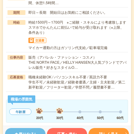
間、休憩1.5時間…
即日～長期 開始日はお気軽にご相談ください。
期間
時給1500円～1700円 ※ご経験・スキルにより考慮致します
時給
スマホでかんたんに前払いで給与が受け取れます（※上限、
条件あり）
交通費
マイカー通勤の方はガソリン代支給／駐車場完備
販売（アパレル・ファッション・コスメ）
仕事内容
THE NORTH FACE／HELLY HANSEN大人気ブランドでアパ
レル販売＊好きなスタイルO…
職種未経験OK / パソコンスキル不要 / 英語力不要
応募資格
学生不可／未経験歓迎／経験者優遇／主婦・主夫歓迎／第二
新卒歓迎／フリーター歓迎／学歴不問／履歴書不要…
職場の雰囲気
年齢層
20代
30代
40代
50代
60代
気になる!
応募へ進む
詳しく見る