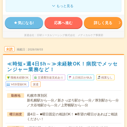
もっと見る
気になる!
応募へ進む
詳しく見る
派遣会社
日研トータルソーシング株式会社 メディカルケア事業部
未読
掲載日
2026/08/03
≪時短×週4日5h～≫未経験OK！病院でメッセ
ンジャー業務など！
職種未経験OK
交通費別途支給あり
土日祝日が休み
残業なし
WEB登録OK
派遣
札幌市厚別区
勤務地
新札幌駅から---分／新さっぽろ駅から---分／厚別駅から---分
／大谷地駅から---分／上野幌駅から---分
週4日～ ■曜日固定の相談OK！ ■希望の曜日があればご相談
曜日頻度
ください！