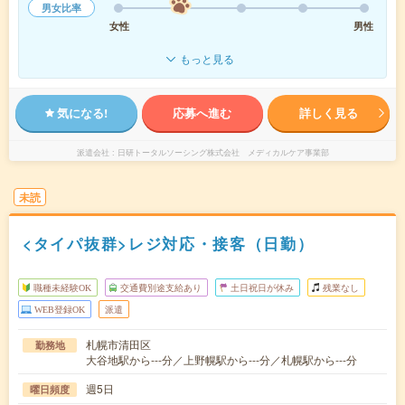
男女比率
女性
男性
もっと見る
気になる!
応募へ進む
詳しく見る
派遣会社
日研トータルソーシング株式会社 メディカルケア事業部
未読
<タイパ抜群>レジ対応・接客（日勤）
職種未経験OK
交通費別途支給あり
土日祝日が休み
残業なし
WEB登録OK
派遣
札幌市清田区
勤務地
大谷地駅から---分／上野幌駅から---分／札幌駅から---分
週5日
曜日頻度