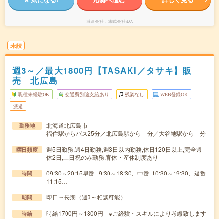
派遣会社
株式会社iDA
未読
週3～／最大1800円【TASAKI／タサキ】販
売 北広島
職種未経験OK
交通費別途支給あり
残業なし
WEB登録OK
派遣
北海道北広島市
勤務地
福住駅からバス25分／北広島駅から---分／大谷地駅から---分
週5日勤務,週4日勤務,週3日以内勤務,休日120日以上,完全週
曜日頻度
休2日,土日祝のみ勤務,育休・産休制度あり
09:30～20:15早番 9:30～18:30、中番 10:30～19:30、遅番
時間
11:15…
即日～長期（週3～相談可能）
期間
時給1700円～1800円 ※ご経験・スキルにより考慮致します
時給