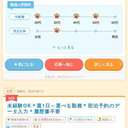
職場の雰囲気
年齢層
20代
30代
40代
50代
60代
男女比率
女性
男性
もっと見る
気になる!
応募へ進む
詳しく見る
派遣会社
株式会社ネオキャリア
未読
掲載日
2026/08/10
NEW
未経験OK＊週1日～選べる勤務＊宿泊予約のデ
ータ入力＊履歴書不要
職種未経験OK
交通費別途支給あり
土日祝日が休み
残業なし
WEB登録OK
派遣