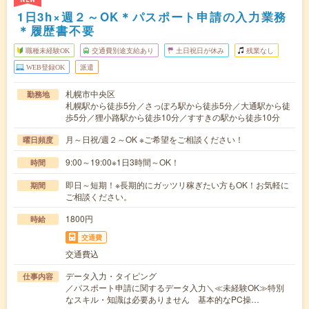
1日3h×週２～OK＊パスポート申請の入力業務
＊履歴書不要
職種未経験OK
交通費別途支給あり
土日祝日が休み
残業なし
WEB登録OK
派遣
札幌市中央区
勤務地
札幌駅から徒歩5分／さっぽろ駅から徒歩5分／大通駅から徒
歩5分／狸小路駅から徒歩10分／すすきの駅から徒歩10分
月～日祝/週２～OK ※ご希望をご相談ください！
曜日頻度
9:00～19:00※1日3時間～OK！
時間
即日～短期！※長期的にガッツリ稼ぎたい方もOK！お気軽に
期間
ご相談ください。
1800円
時給
交通費
交通費込
データ入力・タイピング
仕事内容
／パスポート申請に関するデータ入力＼≪未経験OK≫特別
なスキル・知識は必要ありません 基本的なPC操…