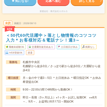
気になる!
応募へ進む
詳しく見る
派遣会社
株式会社エボルカ
未読
掲載日
2026/08/10
NEW
＜50代60代活躍中＞落とし物情報のコツコツ
入力＊お客様対応＆電話ナシ！週3～
職種未経験OK
交通費別途支給あり
土日祝日が休み
残業なし
WEB登録OK
派遣
札幌市中央区
勤務地
札幌駅から徒歩3分／さっぽろ駅から徒歩3分／大通駅から徒
歩4分
月～金の中で週3～5日 ＊土日祝休み ＊曜日指定OK ＊お休み
曜日頻度
希望提出OK
9:00～22:00の間で4時間から勤務OK！
時間
即日～長期（3ヶ月以上）※1ヶ月～お試し短期OK ※※8月
期間
～、9月～、お盆明け8月17日～開始OK