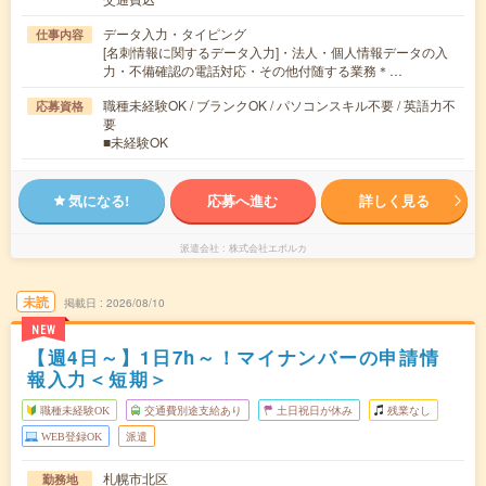
データ入力・タイピング
仕事内容
[名刺情報に関するデータ入力]・法人・個人情報データの入
力・不備確認の電話対応・その他付随する業務＊…
職種未経験OK / ブランクOK / パソコンスキル不要 / 英語力不
応募資格
要
■未経験OK
気になる!
応募へ進む
詳しく見る
派遣会社
株式会社エボルカ
未読
掲載日
2026/08/10
NEW
【週4日～】1日7h～！マイナンバーの申請情
報入力＜短期＞
職種未経験OK
交通費別途支給あり
土日祝日が休み
残業なし
WEB登録OK
派遣
札幌市北区
勤務地