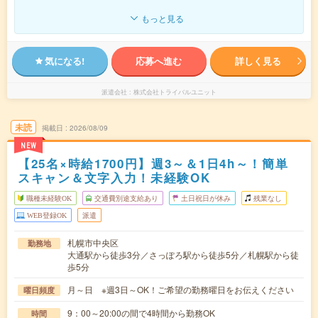
もっと見る
気になる!
応募へ進む
詳しく見る
派遣会社
株式会社トライバルユニット
未読
掲載日
2026/08/09
NEW
【25名×時給1700円】週3～＆1日4h～！簡単
スキャン＆文字入力！未経験OK
職種未経験OK
交通費別途支給あり
土日祝日が休み
残業なし
WEB登録OK
派遣
札幌市中央区
勤務地
大通駅から徒歩3分／さっぽろ駅から徒歩5分／札幌駅から徒
歩5分
月～日 ※週3日～OK！ご希望の勤務曜日をお伝えください
曜日頻度
9：00～20:00の間で4時間から勤務OK
時間