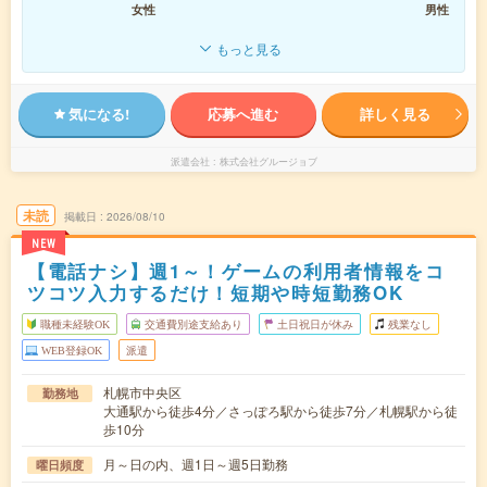
女性
男性
もっと見る
気になる!
応募へ進む
詳しく見る
派遣会社
株式会社グルージョブ
未読
掲載日
2026/08/10
NEW
【電話ナシ】週1～！ゲームの利用者情報をコ
ツコツ入力するだけ！短期や時短勤務OK
職種未経験OK
交通費別途支給あり
土日祝日が休み
残業なし
WEB登録OK
派遣
札幌市中央区
勤務地
大通駅から徒歩4分／さっぽろ駅から徒歩7分／札幌駅から徒
歩10分
月～日の内、週1日～週5日勤務
曜日頻度