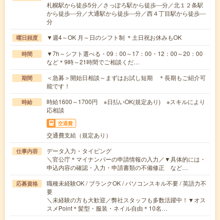
札幌駅から徒歩5分／さっぽろ駅から徒歩---分／北１２条駅
から徒歩---分／大通駅から徒歩---分／西４丁目駅から徒歩---
分
▼週4～OK 月～日のシフト制 ＊土日祝お休みもOK
曜日頻度
▼7h～シフト選べる・09：00～17：00・12：00～20：00
時間
など＊9時～21時間でご相談くだ…
＜急募＞開始日相談～まずはお試し短期 ＊長期もご紹介可
期間
能です！
時給1600～1700円 ※日払いOK(規定あり) ※スキルにより
時給
応相談
交通費
交通費支給（規定あり）
データ入力・タイピング
仕事内容
＼官公庁＊マイナンバーの申請情報の入力／▼具体的には・
申込内容の確認・入力・申請書類の不備修正 など…
職種未経験OK / ブランクOK / パソコンスキル不要 / 英語力不
応募資格
要
＼未経験の方も大歓迎／弊社スタッフも多数活躍中！▼オス
スメPoint＊髪型・服装・ネイル自由＊10名…