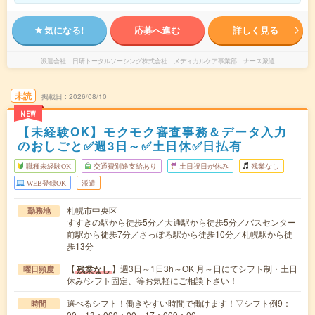
気になる!
応募へ進む
詳しく見る
派遣会社
日研トータルソーシング株式会社 メディカルケア事業部 ナース派遣
未読
掲載日
2026/08/10
NEW
【未経験OK】モクモク審査事務＆データ入力
のおしごと✅週3日～✅土日休✅日払有
職種未経験OK
交通費別途支給あり
土日祝日が休み
残業なし
WEB登録OK
派遣
札幌市中央区
勤務地
すすきの駅から徒歩5分／大通駅から徒歩5分／バスセンター
前駅から徒歩7分／さっぽろ駅から徒歩10分／札幌駅から徒
歩13分
【
】週3日～1日3h～OK 月～日にてシフト制・土日
残業なし
曜日頻度
休み/シフト固定、等お気軽にご相談下さい！
選べるシフト！働きやすい時間で働けます！▽シフト例9：
時間
00～13：009：00～17：009：00～…