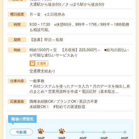
大通駅から徒歩3分／さっぽろ駅から徒歩3分
月～金 ※土日祝休み
曜日頻度
9:00～17:30 ※休憩60分。8時半～17時／9時半～18時勤務
時間
も相談可能。
【急募】即日～長期
期間
時給1500円＋交 【月収例】225,000円～ ■給与の前払い
時給
が可能な速払いサービスあり
交通費
交通費支給あり
一般事務
仕事内容
＊自社システムを使ったデータ入力＊月のデータを抽出し表
のまとめ＊営業用資料を作成＊電話応対（基本取次…
職種未経験OK / ブランクOK / 英語力不要
応募資格
未経験OK！ #初めての派遣歓迎
職場の雰囲気
年齢層
20代
30代
40代
50代
60代