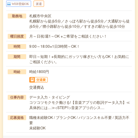
WEB登録OK
派遣
札幌市中央区
勤務地
札幌駅から徒歩5分／さっぽろ駅から徒歩5分／大通駅から徒
歩5分／狸小路駅から徒歩10分／すすきの駅から徒歩10分
月～日祝/週1～OK ※ご希望をご相談ください！
曜日頻度
9:00～18:00※1日3時間～OK！
時間
即日～短期！※長期的にガッツリ稼ぎたい方もOK！お気軽に
期間
ご相談ください。
時給1800円
時給
交通費
交通費込
データ入力・タイピング
仕事内容
コツコツモクモク働ける!【音楽アプリの歌詞データ入力】≪
具体的には…≫<STEP1>音楽アプリのシス…
職種未経験OK / ブランクOK / パソコンスキル不要 / 英語力不
応募資格
要
未経験OK