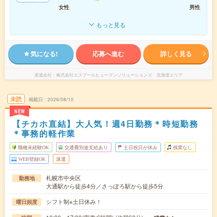
女性
男性
もっと見る
気になる!
応募へ進む
詳しく見る
派遣会社
株式会社エスプールヒューマンソリューションズ 北海道エリア
未読
掲載日
2026/08/10
NEW
【チカホ直結】大人気！週4日勤務＊時短勤務
＊事務的軽作業
職種未経験OK
交通費別途支給あり
土日祝日が休み
残業なし
WEB登録OK
派遣
札幌市中央区
勤務地
大通駅から徒歩4分／さっぽろ駅から徒歩5分
シフト制※土日休み！
曜日頻度