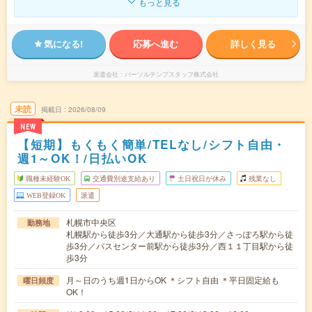
もっと見る
気になる!
応募へ進む
詳しく見る
派遣会社
パーソルテンプスタッフ株式会社
未読
掲載日
2026/08/09
NEW
【短期】もくもく簡単/TELなし/シフト自由・
週1～OK！/日払いOK
職種未経験OK
交通費別途支給あり
土日祝日が休み
残業なし
WEB登録OK
派遣
札幌市中央区
勤務地
札幌駅から徒歩3分／大通駅から徒歩3分／さっぽろ駅から徒
歩3分／バスセンター前駅から徒歩3分／西１１丁目駅から徒
歩3分
月～日のうち週1日からOK ＊シフト自由 ＊平日固定給も
曜日頻度
OK！