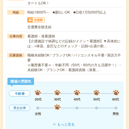
タートもOK！
時給1900円～ ■週払いOK ■日収1万5200円以上
時給
交通費
交通費全額支給
看護師・准看護師
仕事内容
【介護施設で体調などの記録がメイン＊看護師】▼具体的に
は…○体温、血圧などのチェック・記録○お薬の飲…
職種未経験OK / ブランクOK / パソコンスキル不要 / 英語力不
応募資格
要
≪履歴書不要≫・年齢不問（50代・60代の方も活躍中！）・
未経験OK・ブランクOK・看護師資格（准看…
職場の雰囲気
年齢層
20代
30代
40代
50代
60代
男女比率
女性
男性
もっと見る