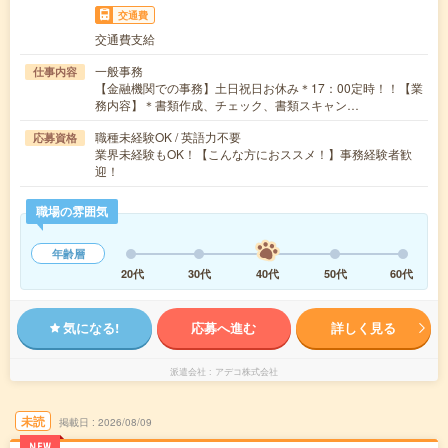
交通費
交通費支給
一般事務
仕事内容
【金融機関での事務】土日祝日お休み＊17：00定時！！【業
務内容】＊書類作成、チェック、書類スキャン…
職種未経験OK / 英語力不要
応募資格
業界未経験もOK！【こんな方におススメ！】事務経験者歓
迎！
職場の雰囲気
年齢層
20代
30代
40代
50代
60代
気になる!
応募へ進む
詳しく見る
派遣会社
アデコ株式会社
未読
掲載日
2026/08/09
NEW