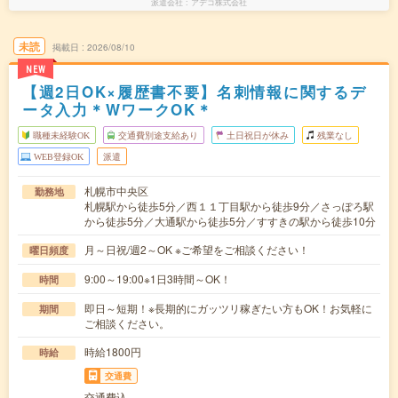
派遣会社
アデコ株式会社
未読
掲載日
2026/08/10
NEW
【週2日OK×履歴書不要】名刺情報に関するデ
ータ入力＊WワークOK＊
職種未経験OK
交通費別途支給あり
土日祝日が休み
残業なし
WEB登録OK
派遣
札幌市中央区
勤務地
札幌駅から徒歩5分／西１１丁目駅から徒歩9分／さっぽろ駅
から徒歩5分／大通駅から徒歩5分／すすきの駅から徒歩10分
月～日祝/週2～OK ※ご希望をご相談ください！
曜日頻度
9:00～19:00※1日3時間～OK！
時間
即日～短期！※長期的にガッツリ稼ぎたい方もOK！お気軽に
期間
ご相談ください。
時給1800円
時給
交通費
交通費込