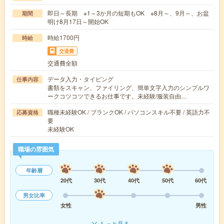
即日～長期 ※1～3か月の短期もOK ※8月～、9月～、お盆
期間
明け8月17日～開始OK
時給1700円
時給
交通費
交通費全額
データ入力・タイピング
仕事内容
書類をスキャン、ファイリング、簡単文字入力のシンプルワ
ークコツコツできるお仕事です。未経験/服装自由…
職種未経験OK / ブランクOK / パソコンスキル不要 / 英語力不
応募資格
要
未経験OK
職場の雰囲気
年齢層
20代
30代
40代
50代
60代
男女比率
女性
男性
もっと見る