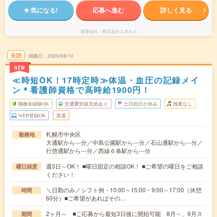
気になる!
応募へ進む
詳しく見る
派遣会社
株式会社エボルカ
未読
掲載日
2026/08/10
NEW
≪時短OK！17時定時≫体温・血圧の記録メイ
ン＊看護師資格で高時給1900円！
職種未経験OK
交通費別途支給あり
土日祝日が休み
残業なし
WEB登録OK
派遣
札幌市中央区
勤務地
大通駅から---分／中島公園駅から---分／石山通駅から---分／
行啓通駅から---分／西線６条駅から---分
週3日～OK！ ■曜日固定の相談OK！ ■ご希望の曜日をご相談
曜日頻度
ください！
＼日勤のみ／シフト例・10:00～15:00・9:00～17:00（休憩
時間
60分）■ご希望があればその…
2ヶ月～ ■ご応募から最短3日後に開始可能 8月～、9月ス
期間