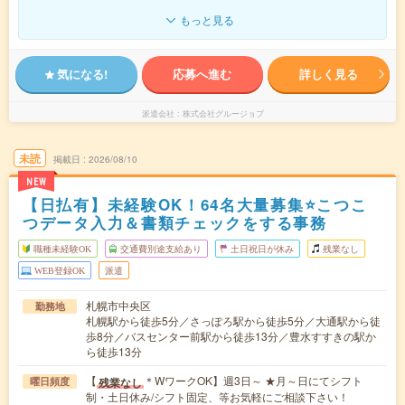
もっと見る
気になる!
応募へ進む
詳しく見る
派遣会社
株式会社グルージョブ
未読
掲載日
2026/08/10
NEW
【日払有】未経験OK！64名大量募集⭐こつこ
つデータ入力＆書類チェックをする事務
職種未経験OK
交通費別途支給あり
土日祝日が休み
残業なし
WEB登録OK
派遣
札幌市中央区
勤務地
札幌駅から徒歩5分／さっぽろ駅から徒歩5分／大通駅から徒
歩8分／バスセンター前駅から徒歩13分／豊水すすきの駅か
ら徒歩13分
【
＊WワークOK】週3日～ ★月～日にてシフト
残業なし
曜日頻度
制・土日休み/シフト固定、等お気軽にご相談下さい！