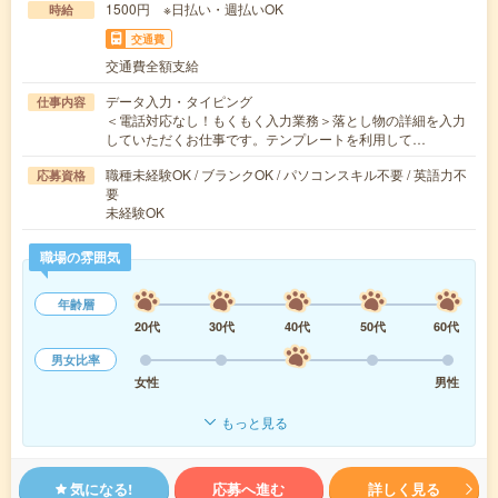
1500円 ※日払い・週払いOK
時給
交通費
交通費全額支給
データ入力・タイピング
仕事内容
＜電話対応なし！もくもく入力業務＞落とし物の詳細を入力
していただくお仕事です。テンプレートを利用して…
職種未経験OK / ブランクOK / パソコンスキル不要 / 英語力不
応募資格
要
未経験OK
職場の雰囲気
年齢層
20代
30代
40代
50代
60代
男女比率
女性
男性
もっと見る
気になる!
応募へ進む
詳しく見る