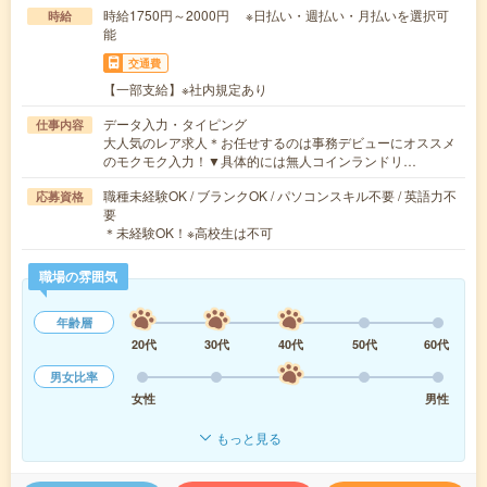
時給1750円～2000円 ※日払い・週払い・月払いを選択可
時給
能
交通費
【一部支給】※社内規定あり
データ入力・タイピング
仕事内容
大人気のレア求人＊お任せするのは事務デビューにオススメ
のモクモク入力！▼具体的には無人コインランドリ…
職種未経験OK / ブランクOK / パソコンスキル不要 / 英語力不
応募資格
要
＊未経験OK！※高校生は不可
職場の雰囲気
年齢層
20代
30代
40代
50代
60代
男女比率
女性
男性
もっと見る