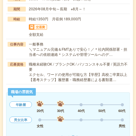
2026年08月中旬～長期 ※8月～！
期間
時給1350円 月収例 189,000円
時給
交通費
全額支給
一般事務
仕事内容
＼マニュアル完備＆FMTありで安心！／＊社内関係部署・担
当者への依頼連絡＊システムや管理ツールへのデ…
職種未経験OK / ブランクOK / パソコンスキル不要 / 英語力不
応募資格
要
エクセル、ワードの使用が可能な方【学歴】高校ご卒業以上
【選考ステップ】履歴書・職務経歴書による書類選…
職場の雰囲気
年齢層
20代
30代
40代
50代
60代
男女比率
女性
男性