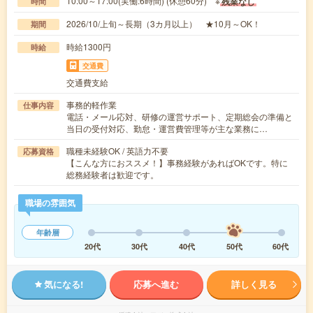
10:00～17:00(実働:6時間) (休憩60分) ※
残業なし
時間
2026/10/上旬～長期（3カ月以上） ★10月～OK！
期間
時給1300円
時給
交通費
交通費支給
事務的軽作業
仕事内容
電話・メール応対、研修の運営サポート、定期総会の準備と
当日の受付対応、勤怠・運営費管理等が主な業務に…
職種未経験OK / 英語力不要
応募資格
【こんな方におススメ！】事務経験があればOKです。特に
総務経験者は歓迎です。
職場の雰囲気
年齢層
20代
30代
40代
50代
60代
気になる!
応募へ進む
詳しく見る