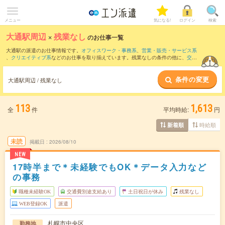
メニュー
気になる!
ログイン
検索
大通駅周辺
×
残業なし
のお仕事一覧
大通駅の派遣のお仕事情報です。
オフィスワーク・事務系
、
営業・販売・サービス系
、
クリエイティブ系
などのお仕事を取り揃えています。残業なしの条件の他に、
交通
費別途支給あり
、
職種未経験OK
、
友だちと一緒の応募OK
などのこだわり条件も取り
揃えています。
条件の変更
大通駅周辺 / 残業なし
113
1,613
全
件
平均時給:
円
時給順
新着順
未読
掲載日
2026/08/10
NEW
17時半まで＊未経験でもOK＊データ入力など
の事務
職種未経験OK
交通費別途支給あり
土日祝日が休み
残業なし
WEB登録OK
派遣
札幌市中央区
勤務地