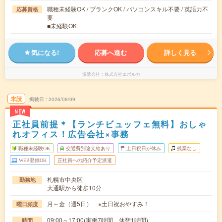
職種未経験OK / ブランクOK / パソコンスキル不要 / 英語力不
応募資格
要
■未経験OK
気になる!
応募へ進む
詳しく見る
派遣会社
株式会社エボルカ
未読
掲載日
2026/08/09
NEW
正社員前提＊【ランチビュッフェ無料】おしゃ
れオフィス！広告会社×事務
職種未経験OK
交通費別途支給あり
土日祝日が休み
残業なし
WEB登録OK
正社員への紹介予定派遣
札幌市中央区
勤務地
大通駅から徒歩10分
月～金（週5日） ※土日祝おやすみ！
曜日頻度
09:00～17:00(実働7時間 休憩1時間)
時間