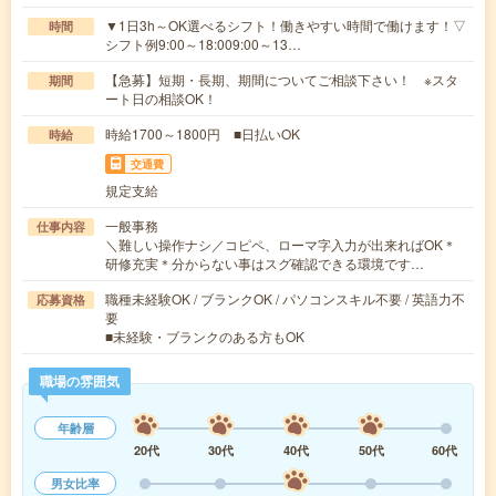
▼1日3h～OK選べるシフト！働きやすい時間で働けます！▽
時間
シフト例9:00～18:009:00～13…
【急募】短期・長期、期間についてご相談下さい！ ※スタ
期間
ート日の相談OK！
時給1700～1800円 ■日払いOK
時給
交通費
規定支給
一般事務
仕事内容
＼難しい操作ナシ／コピペ、ローマ字入力が出来ればOK＊
研修充実＊分からない事はスグ確認できる環境です…
職種未経験OK / ブランクOK / パソコンスキル不要 / 英語力不
応募資格
要
■未経験・ブランクのある方もOK
職場の雰囲気
年齢層
20代
30代
40代
50代
60代
男女比率