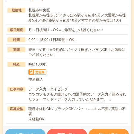
札幌市中央区
勤務地
札幌駅から徒歩5分／さっぽろ駅から徒歩5分／大通駅から徒
歩5分／狸小路駅から徒歩10分／すすきの駅から徒歩10分
月～日祝/週1～OK ※ご希望をご相談ください！
曜日頻度
9:00～18:00※1日3時間～OK！
時間
即日～短期！※長期的にガッツリ稼ぎたい方もOK！お気軽に
期間
ご相談ください。
時給1800円
時給
交通費
交通費込
データ入力・タイピング
仕事内容
コツコツモクモク働ける!＼宿泊予約のデータ入力／決められ
たフォーマットへデータ入力していただきます。…
職種未経験OK / ブランクOK / パソコンスキル不要 / 英語力不
応募資格
要
未経験OK