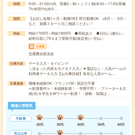
9:00～21:00の内、実働3～8h＞シフト例□9:00～17:00(実働
時間
7h/休憩1h)□9:0…
【お試し短期1ヶ月～勤務OK】即日勤務OK ※8月～・9月～
期間
など、就業スタート日ご相談ください！
時給1700円～時給1800円 ◆昇給あり ◆日払い(速払い：
時給
給料日前に70％まで受取可能/規定有)＋月払い
交通費
交通費全額支給
データ入力・タイピング
仕事内容
＼決まった内容をモクモク入力／▼電話なし・人気ゲームの
利用者データ入力【お仕事詳細】有名な人気ゲーム…
職種未経験OK / ブランクOK / 英語力不要
応募資格
≪歓迎要件≫・未経験歓迎！・学歴不問！・フリーター＆主
婦(夫)＆学生＆Wワーカー歓迎！・経験・知識は…
職場の雰囲気
年齢層
20代
30代
40代
50代
60代
男女比率