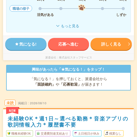
職場の様子
活気がある
しずか
もっと見る
気になる!
応募へ進む
詳しく見る
派遣会社
株式会社スタッフサービス
興味があったら「★気になる！」をタップ！
「気になる！」を押しておくと、派遣会社から
「面談確約」
や
「応募歓迎」
が届きます！
未読
掲載日
2026/08/10
NEW
未経験OK＊週1日～選べる勤務＊音楽アプリの
歌詞情報入力＊履歴書不要
職種未経験OK
交通費別途支給あり
土日祝日が休み
残業なし