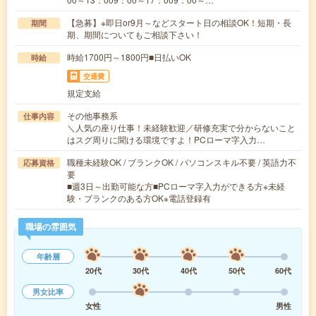
【急募】※即日or9月～などスタート日の相談OK！短期・長
期間
期、期間についてもご相談下さい！
時給1700円～1800円■日払いOK
時給
交通費
規定支給
その他事務系
仕事内容
＼人気の座り仕事！未経験歓迎／研修充実で分からないこと
はスグ周りに聞ける環境ですよ！PCローマ字入力…
職種未経験OK / ブランクOK / パソコンスキル不要 / 英語力不
応募資格
要
■週3日～出勤可能な方■PCローマ字入力ができる方※未経
験・ブランクのある方OK※電話登録有
職場の雰囲気
年齢層
20代
30代
40代
50代
60代
男女比率
女性
男性