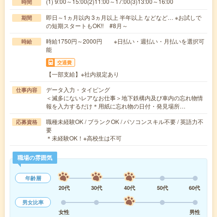
(1) 9:00～15:00(2)11:00～17:00(3)13:00～16:00
時間
即日～1ヵ月以内 3ヵ月以上 半年以上 などなど… ※お試しで
期間
の短期スタートもOK!! #8月～
時給1750円～2000円 ※日払い・週払い・月払いを選択可
時給
能
交通費
【一部支給】※社内規定あり
データ入力・タイピング
仕事内容
＜滅多にないレアなお仕事＞地下鉄構内及び車内の忘れ物情
報を入力するだけ＊用紙に忘れ物の日付・発見場所…
職種未経験OK / ブランクOK / パソコンスキル不要 / 英語力不
応募資格
要
＊未経験OK！※高校生は不可
職場の雰囲気
年齢層
20代
30代
40代
50代
60代
男女比率
女性
男性