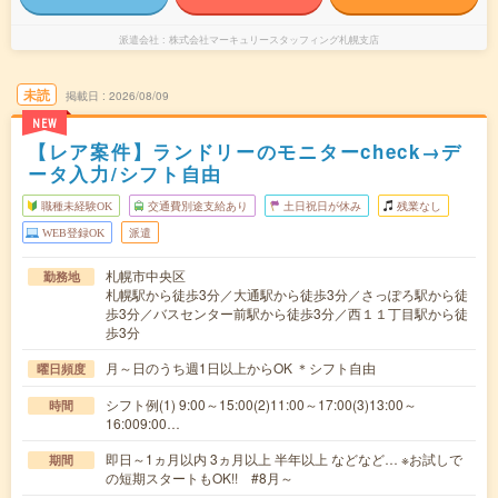
派遣会社
株式会社マーキュリースタッフィング札幌支店
未読
掲載日
2026/08/09
NEW
【レア案件】ランドリーのモニターcheck→デ
ータ入力/シフト自由
職種未経験OK
交通費別途支給あり
土日祝日が休み
残業なし
WEB登録OK
派遣
札幌市中央区
勤務地
札幌駅から徒歩3分／大通駅から徒歩3分／さっぽろ駅から徒
歩3分／バスセンター前駅から徒歩3分／西１１丁目駅から徒
歩3分
月～日のうち週1日以上からOK ＊シフト自由
曜日頻度
シフト例(1) 9:00～15:00(2)11:00～17:00(3)13:00～
時間
16:009:00…
即日～1ヵ月以内 3ヵ月以上 半年以上 などなど… ※お試しで
期間
の短期スタートもOK!! #8月～