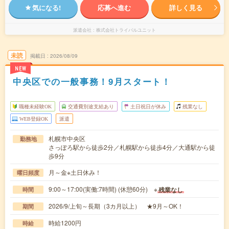
気になる!
応募へ進む
詳しく見る
派遣会社
株式会社トライバルユニット
未読
掲載日
2026/08/09
NEW
中央区での一般事務！9月スタート！
職種未経験OK
交通費別途支給あり
土日祝日が休み
残業なし
WEB登録OK
派遣
札幌市中央区
勤務地
さっぽろ駅から徒歩2分／札幌駅から徒歩4分／大通駅から徒
歩9分
月～金※土日休み！
曜日頻度
9:00～17:00(実働:7時間) (休憩60分) ※
残業なし
時間
2026/9/上旬～長期（3カ月以上） ★9月～OK！
期間
時給1200円
時給