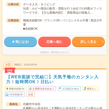
データ入力・タイピング
仕事内容
玩具・ホビー商品の販売・買取を行う会社での内勤オフィス
ワークです。【主な業務内容】・買取商品の情報入…
職種未経験OK / ブランクOK / パソコンスキル不要 / 英語力不
応募資格
要
■未経験OK
気になる!
応募へ進む
詳しく見る
派遣会社
株式会社エボルカ
未読
掲載日
2026/08/06
NEW
【WEB面談で完結〇】天気予報のカンタン入
力！短時間OK！日払い
職種未経験OK
交通費別途支給あり
土日祝日が休み
残業なし
WEB登録OK
派遣
札幌市中央区
勤務地
札幌駅から徒歩3分／大通駅から徒歩3分／さっぽろ駅から徒