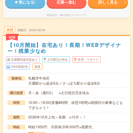
気になる!
応募へ進む
詳しく見る
派遣会社
株式会社ラブキャリア
未読
掲載日
2026/08/06
NEW
【10月開始】在宅あり！長期！WEBデザイナ
ー！残業少なめ
交通費別途支給あり
土日祝日が休み
在宅・リモート
WEB登録OK
派遣
札幌市中央区
勤務地
大通駅から徒歩5分／さっぽろ駅から徒歩8分
月～金（週5日） ※土日祝日完全休み
曜日頻度
10:00～19:00(実働8時間 休憩1時間)※朝寝坊や家事なども
時間
できちゃう！
2026年10月上旬～長期 ※10月～！
期間
時給1300円 月収例 208,000円+残業代
時給