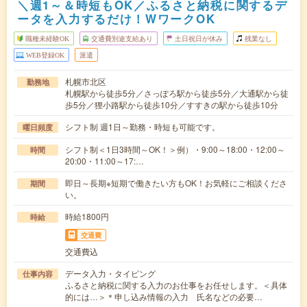
＼週1～＆時短もOK／ふるさと納税に関するデ
ータを入力するだけ！WワークOK
職種未経験OK
交通費別途支給あり
土日祝日が休み
残業なし
WEB登録OK
派遣
札幌市北区
勤務地
札幌駅から徒歩5分／さっぽろ駅から徒歩5分／大通駅から徒
歩5分／狸小路駅から徒歩10分／すすきの駅から徒歩10分
シフト制 週1日～勤務・時短も可能です。
曜日頻度
シフト制＜1日3時間～OK！＞例）・9:00～18:00・12:00～
時間
20:00・11:00～17:…
即日～長期※短期で働きたい方もOK！お気軽にご相談くださ
期間
い。
時給1800円
時給
交通費
交通費込
データ入力・タイピング
仕事内容
ふるさと納税に関する入力のお仕事をお任せします。＜具体
的には…＞＊申し込み情報の入力 氏名などの必要…