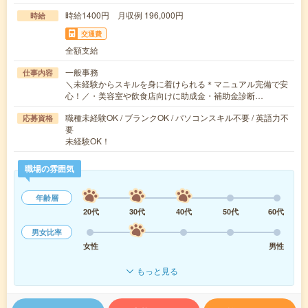
時給1400円 月収例 196,000円
時給
交通費
全額支給
一般事務
仕事内容
＼未経験からスキルを身に着けられる＊マニュアル完備で安
心！／・美容室や飲食店向けに助成金・補助金診断…
職種未経験OK / ブランクOK / パソコンスキル不要 / 英語力不
応募資格
要
未経験OK！
職場の雰囲気
年齢層
20代
30代
40代
50代
60代
男女比率
女性
男性
もっと見る