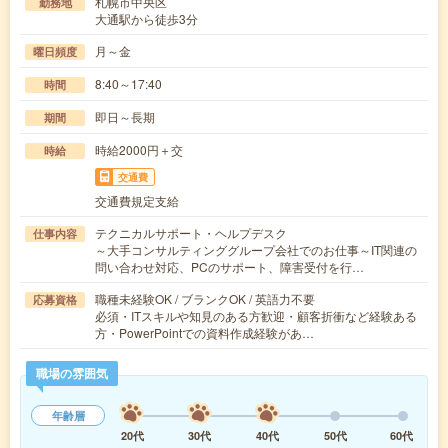
札幌市中央区
勤務地
大通駅から徒歩3分
月～金
曜日頻度
8:40～17:40
時間
即日～長期
期間
時給2000円＋交
時給
交通費
交通費規定支給
テクニカルサポート・ヘルプデスク
仕事内容
～大手コンサルティンググループ会社でのお仕事～IT関連の
問い合わせ対応、PCのサポート、障害受付を行…
職種未経験OK / ブランクOK / 英語力不要
応募資格
必須・ITスキルや知見のある方歓迎・顧客折衝など経験ある
方・PowerPointでの資料作成経験があ…
職場の雰囲気
年齢層
20代
30代
40代
50代
60代