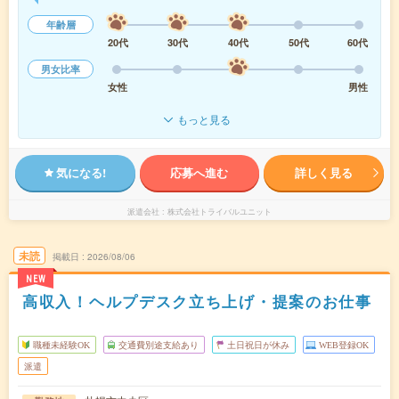
年齢層
20代
30代
40代
50代
60代
男女比率
女性
男性
もっと見る
気になる!
応募へ進む
詳しく見る
派遣会社
株式会社トライバルユニット
未読
掲載日
2026/08/06
NEW
高収入！ヘルプデスク立ち上げ・提案のお仕事
職種未経験OK
交通費別途支給あり
土日祝日が休み
WEB登録OK
派遣