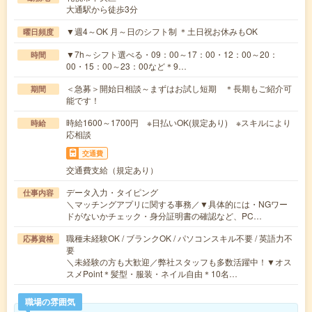
大通駅から徒歩3分
▼週4～OK 月～日のシフト制 ＊土日祝お休みもOK
曜日頻度
▼7h～シフト選べる・09：00～17：00・12：00～20：
時間
00・15：00～23：00など＊9…
＜急募＞開始日相談～まずはお試し短期 ＊長期もご紹介可
期間
能です！
時給1600～1700円 ※日払いOK(規定あり) ※スキルにより
時給
応相談
交通費
交通費支給（規定あり）
データ入力・タイピング
仕事内容
＼マッチングアプリに関する事務／▼具体的には・NGワー
ドがないかチェック・身分証明書の確認など、PC…
職種未経験OK / ブランクOK / パソコンスキル不要 / 英語力不
応募資格
要
＼未経験の方も大歓迎／弊社スタッフも多数活躍中！▼オス
スメPoint＊髪型・服装・ネイル自由＊10名…
職場の雰囲気