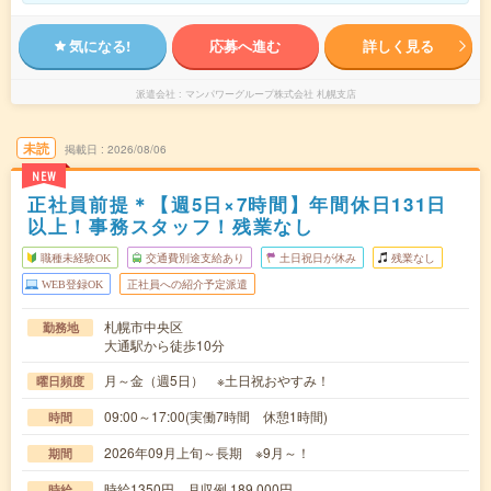
気になる!
応募へ進む
詳しく見る
派遣会社
マンパワーグループ株式会社 札幌支店
未読
掲載日
2026/08/06
NEW
正社員前提＊【週5日×7時間】年間休日131日
以上！事務スタッフ！残業なし
職種未経験OK
交通費別途支給あり
土日祝日が休み
残業なし
WEB登録OK
正社員への紹介予定派遣
札幌市中央区
勤務地
大通駅から徒歩10分
月～金（週5日） ※土日祝おやすみ！
曜日頻度
09:00～17:00(実働7時間 休憩1時間)
時間
2026年09月上旬～長期 ※9月～！
期間
時給1350円 月収例 189,000円
時給