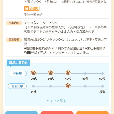
＊週払いOK ＊昇給あり ※経験スキルにより時給変動あり
交通費
別途一部支給
データ入力・タイピング
仕事内容
【テスト採点結果の数字入力】＜具体的には…＞・大手の学
習塾でテストの結果をそのまま入力・採点済みのテ…
職種未経験OK / ブランクOK / パソコンスキル不要 / 英語力不
応募資格
要
■履歴書不要未経験OK！初めての派遣歓迎！■来社不要簡単
WEB登録で完結、すぐスタートも！1)エン派…
職場の雰囲気
年齢層
20代
30代
40代
50代
60代
男女比率
女性
男性
もっと見る