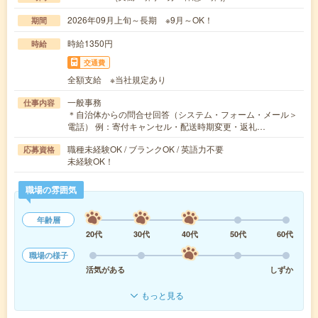
2026年09月上旬～長期 ※9月～OK！
期間
時給1350円
時給
交通費
全額支給 ※当社規定あり
一般事務
仕事内容
＊自治体からの問合せ回答（システム・フォーム・メール＞
電話） 例：寄付キャンセル・配送時期変更・返礼…
職種未経験OK / ブランクOK / 英語力不要
応募資格
未経験OK！
職場の雰囲気
年齢層
20代
30代
40代
50代
60代
職場の様子
活気がある
しずか
もっと見る