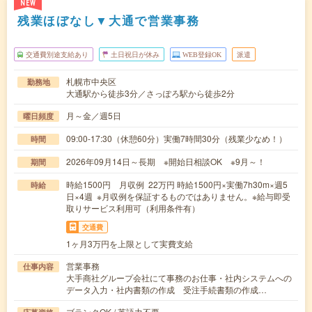
NEW
残業ほぼなし▼大通で営業事務
交通費別途支給あり
土日祝日が休み
WEB登録OK
派遣
札幌市中央区
勤務地
大通駅から徒歩3分／さっぽろ駅から徒歩2分
月～金／週5日
曜日頻度
09:00-17:30（休憩60分）実働7時間30分（残業少なめ！）
時間
2026年09月14日～長期 ※開始日相談OK ※9月～！
期間
時給1500円 月収例 22万円 時給1500円×実働7h30m×週5
時給
日×4週 ※月収例を保証するものではありません。※給与即受
取りサービス利用可（利用条件有）
交通費
1ヶ月3万円を上限として実費支給
営業事務
仕事内容
大手商社グループ会社にて事務のお仕事・社内システムへの
データ入力・社内書類の作成 受注手続書類の作成…
ブランクOK / 英語力不要