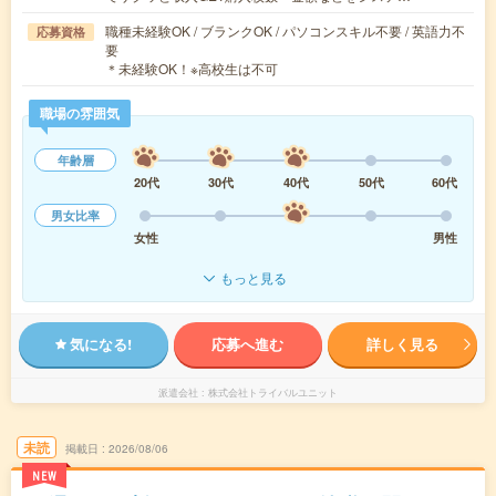
職種未経験OK / ブランクOK / パソコンスキル不要 / 英語力不
応募資格
要
＊未経験OK！※高校生は不可
職場の雰囲気
年齢層
20代
30代
40代
50代
60代
男女比率
女性
男性
もっと見る
気になる!
応募へ進む
詳しく見る
派遣会社
株式会社トライバルユニット
未読
掲載日
2026/08/06
NEW