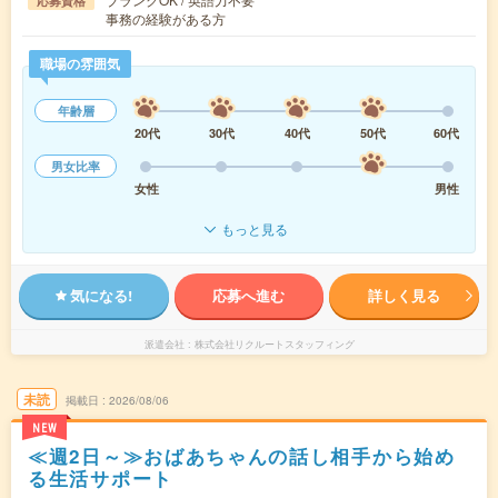
応募資格
事務の経験がある方
職場の雰囲気
年齢層
20代
30代
40代
50代
60代
男女比率
女性
男性
もっと見る
気になる!
応募へ進む
詳しく見る
派遣会社
株式会社リクルートスタッフィング
未読
掲載日
2026/08/06
NEW
≪週2日～≫おばあちゃんの話し相手から始め
る生活サポート