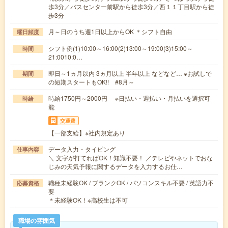
歩3分／バスセンター前駅から徒歩3分／西１１丁目駅から徒
歩3分
月～日のうち週1日以上からOK ＊シフト自由
曜日頻度
シフト例(1)10:00～16:00(2)13:00～19:00(3)15:00～
時間
21:0010:0…
即日～1ヵ月以内 3ヵ月以上 半年以上 などなど… ※お試しで
期間
の短期スタートもOK!! #8月～
時給1750円～2000円 ※日払い・週払い・月払いを選択可
時給
能
交通費
【一部支給】※社内規定あり
データ入力・タイピング
仕事内容
＼ 文字が打てればOK！知識不要！ ／テレビやネットでおな
じみの天気予報に関するデータを入力するお仕…
職種未経験OK / ブランクOK / パソコンスキル不要 / 英語力不
応募資格
要
＊未経験OK！※高校生は不可
職場の雰囲気