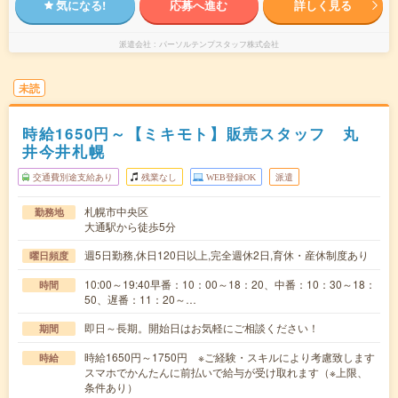
気になる!
応募へ進む
詳しく見る
派遣会社
パーソルテンプスタッフ株式会社
未読
時給1650円～【ミキモト】販売スタッフ 丸
井今井札幌
交通費別途支給あり
残業なし
WEB登録OK
派遣
札幌市中央区
勤務地
大通駅から徒歩5分
週5日勤務,休日120日以上,完全週休2日,育休・産休制度あり
曜日頻度
10:00～19:40早番：10：00～18：20、中番：10：30～18：
時間
50、遅番：11：20～…
即日～長期。開始日はお気軽にご相談ください！
期間
時給1650円～1750円 ※ご経験・スキルにより考慮致します
時給
スマホでかんたんに前払いで給与が受け取れます（※上限、
条件あり）