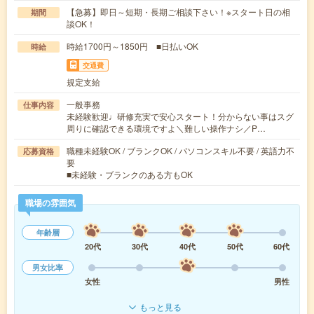
【急募】即日～短期・長期ご相談下さい！※スタート日の相
期間
談OK！
時給1700円～1850円 ■日払いOK
時給
交通費
規定支給
一般事務
仕事内容
未経験歓迎♩研修充実で安心スタート！分からない事はスグ
周りに確認できる環境ですよ＼難しい操作ナシ／P…
職種未経験OK / ブランクOK / パソコンスキル不要 / 英語力不
応募資格
要
■未経験・ブランクのある方もOK
職場の雰囲気
年齢層
20代
30代
40代
50代
60代
男女比率
女性
男性
もっと見る