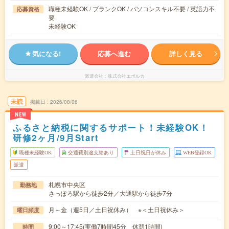
職種未経験OK / ブランクOK / パソコンスキル不要 / 英語力不
応募資格
要
未経験OK
気になる!
応募へ進む
詳しく見る
派遣会社
株式会社エボルカ
未読
掲載日
2026/08/06
NEW
ふるさと納税に関するサポート！未経験OK！
研修2ヶ月/9月Start
職種未経験OK
交通費別途支給あり
土日祝日が休み
WEB登録OK
派遣
札幌市中央区
勤務地
さっぽろ駅から徒歩2分／大通駅から徒歩7分
月～金（週5日／土日祝休み） ※＜土日祝休み＞
曜日頻度
9:00～17:45(実働7時間45分 休憩1時間)
時間