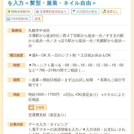
を入力＜髪型・服装・ネイル自由＞
職種未経験OK
交通費別途支給あり
土日祝日が休み
残業なし
WEB登録OK
派遣
札幌市中央区
勤務地
大通駅から徒歩5分／西４丁目駅から徒歩---分／すすきの駅
から徒歩---分／さっぽろ駅から徒歩---分／札幌駅から徒歩---
分
▼週4～OK 月～日のシフト制 ＊土日祝お休みもOK
曜日頻度
▼7h～シフト選べる・09：00～16：00・12：00～19：00
時間
など＊7時～21時の間でご相談く…
＜急募＞開始日相談～まずはお試し短期 ＊長期もご紹介可
期間
能です！
時給1600～1700円 ※日払いOK(規定あり) ※スキルにより
時給
応相談
交通費
交通費支給（規定あり）
データ入力・タイピング
仕事内容
＼電子マネーの決済情報を入力／▼入力項目・お支払いされ