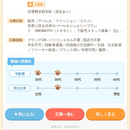
交通費
交通費全額支給（規定あり）
販売（アパレル・ファッション・コスメ）
仕事内容
世界に誇る日本のパール＆ジュエリーブラン
ド 「MIKIMOTO（ミキモト）」で販売スタッフ募集！【お…
ブランクOK / パソコンスキル不要 / 英語力不要
応募資格
学生不可／経験者優遇／外国籍の方活躍中／主婦・主夫歓迎
／フリーター歓迎／ブランクOK／学歴不問／履歴…
職場の雰囲気
年齢層
20代
30代
40代
50代
60代
男女比率
女性
男性
気になる!
応募へ進む
詳しく見る
派遣会社
株式会社iDA