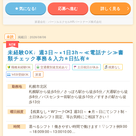
気になる!
応募へ進む
詳しく見る
派遣会社
パーソルエクセルHRパートナーズ株式会社
未読
掲載日
2026/08/06
NEW
未経験OK♩週3日～×1日3h～≪電話ナシ≫書
類チェック事務＆入力⭐日払有⭐
職種未経験OK
交通費別途支給あり
土日祝日が休み
残業なし
WEB登録OK
派遣
札幌市北区
勤務地
札幌駅から徒歩5分／さっぽろ駅から徒歩5分／大通駅から徒
歩8分／バスセンター前駅から徒歩10分／すすきの駅から徒
歩13分
【残業なし＊WワークOK】週3日～ ★月～日にてシフト制・
曜日頻度
土日休み/シフト固定、等お気軽にご相談下さい！
選べるシフト！働きやすい時間で働けます！▽シフト例9:00
時間
～18:009:00～13:0010:00…