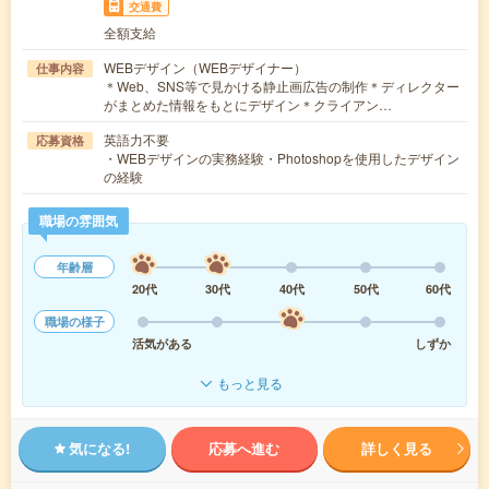
交通費
全額支給
WEBデザイン（WEBデザイナー）
仕事内容
＊Web、SNS等で見かける静止画広告の制作＊ディレクター
がまとめた情報をもとにデザイン＊クライアン…
英語力不要
応募資格
・WEBデザインの実務経験・Photoshopを使用したデザイン
の経験
職場の雰囲気
年齢層
20代
30代
40代
50代
60代
職場の様子
活気がある
しずか
もっと見る
気になる!
応募へ進む
詳しく見る