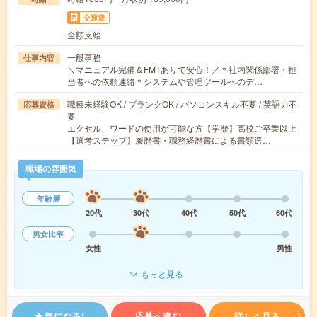
交通費
全額支給
一般事務
仕事内容
＼マニュアル完備＆FMTありで安心！／＊社内関係部署・担
当者への依頼連絡＊システムや管理ツールへのデ…
職種未経験OK / ブランクOK / パソコンスキル不要 / 英語力不
応募資格
要
エクセル、ワードの使用が可能な方【学歴】高校ご卒業以上
【選考ステップ】履歴書・職務経歴書による書類選…
職場の雰囲気
年齢層
20代
30代
40代
50代
60代
男女比率
女性
男性
もっと見る
気になる!
応募へ進む
詳しく見る