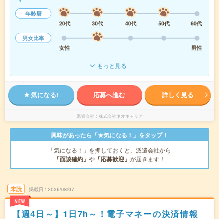
年齢層
20代
30代
40代
50代
60代
男女比率
女性
男性
もっと見る
気になる!
応募へ進む
詳しく見る
派遣会社
株式会社ネオキャリア
興味があったら「★気になる！」をタップ！
「気になる！」を押しておくと、派遣会社から
「面談確約」
や
「応募歓迎」
が届きます！
未読
掲載日
2026/08/07
NEW
【週4日～】1日7h～！電子マネーの決済情報