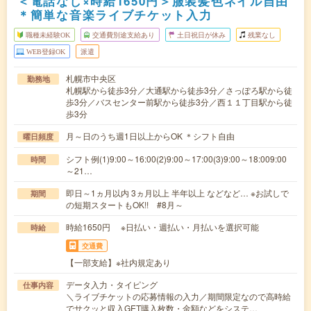
＜電話なし×時給1650円＞服装髪色ネイル自由
＊簡単な音楽ライブチケット入力
職種未経験OK
交通費別途支給あり
土日祝日が休み
残業なし
WEB登録OK
派遣
札幌市中央区
勤務地
札幌駅から徒歩3分／大通駅から徒歩3分／さっぽろ駅から徒
歩3分／バスセンター前駅から徒歩3分／西１１丁目駅から徒
歩3分
月～日のうち週1日以上からOK ＊シフト自由
曜日頻度
シフト例(1)9:00～16:00(2)9:00～17:00(3)9:00～18:009:00
時間
～21…
即日～1ヵ月以内 3ヵ月以上 半年以上 などなど… ※お試しで
期間
の短期スタートもOK!! #8月～
時給1650円 ※日払い・週払い・月払いを選択可能
時給
交通費
【一部支給】※社内規定あり
データ入力・タイピング
仕事内容
＼ライブチケットの応募情報の入力／期間限定なので高時給
でサクッと収入GET購入枚数・金額などをシステ…