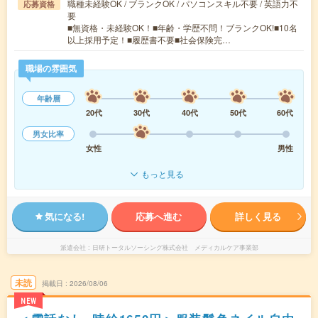
職種未経験OK / ブランクOK / パソコンスキル不要 / 英語力不
応募資格
要
■無資格・未経験OK！■年齢・学歴不問！ブランクOK!■10名
以上採用予定！■履歴書不要■社会保険完…
職場の雰囲気
年齢層
20代
30代
40代
50代
60代
男女比率
女性
男性
もっと見る
気になる!
応募へ進む
詳しく見る
派遣会社
日研トータルソーシング株式会社 メディカルケア事業部
未読
掲載日
2026/08/06
NEW