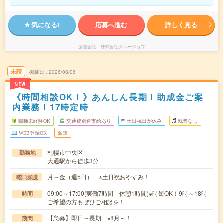
気になる!
応募へ進む
詳しく見る
派遣会社
株式会社グルージョブ
未読
掲載日
2026/08/06
NEW
《時間相談OK！》あんしん長期！助成金ご案
内業務！17時定時
職種未経験OK
交通費別途支給あり
土日祝日が休み
残業なし
WEB登録OK
派遣
札幌市中央区
勤務地
大通駅から徒歩3分
月～金（週5日） ※土日祝おやすみ！
曜日頻度
09:00～17:00(実働7時間 休憩1時間)※時短OK！9時～18時
時間
ご希望の方もぜひご相談を！
【急募】即日～長期 ※8月～！
期間