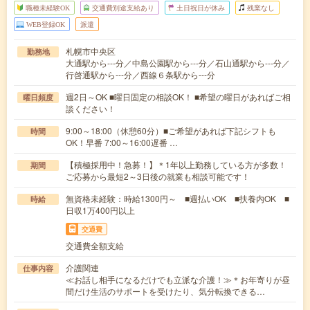
職種未経験OK
交通費別途支給あり
土日祝日が休み
残業なし
WEB登録OK
派遣
札幌市中央区
勤務地
大通駅から---分／中島公園駅から---分／石山通駅から---分／
行啓通駅から---分／西線６条駅から---分
週2日～OK ■曜日固定の相談OK！ ■希望の曜日があればご相
曜日頻度
談ください！
9:00～18:00（休憩60分）■ご希望があれば下記シフトも
時間
OK！早番 7:00～16:00遅番 …
【積極採用中！急募！】＊1年以上勤務している方が多数！
期間
ご応募から最短2～3日後の就業も相談可能です！
無資格未経験：時給1300円～ ■週払いOK ■扶養内OK ■
時給
日収1万400円以上
交通費
交通費全額支給
介護関連
仕事内容
≪お話し相手になるだけでも立派な介護！≫＊お年寄りが昼
間だけ生活のサポートを受けたり、気分転換できる…