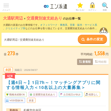
メニュー
気になる!
ログイン
検索
大通駅周辺
×
交通費別途支給あり
のお仕事一覧
大通駅の派遣のお仕事情報です。
オフィスワーク・事務系
、
営業・販売・サービス系
、
クリエイティブ系
などのお仕事を取り揃えています。交通費別途支給ありの条件の
他に、
職種未経験OK
、
友だちと一緒の応募OK
、
週4日勤務
などのこだわり条件も取り
揃えています。
条件の変更
大通駅周辺 / 交通費別途支給あり
273
1,558
全
件
平均時給:
円
時給順
新着順
未読
掲載日
2026/08/07
NEW
【週4日～】1日7h～！マッチングアプリに関
する情報入力＜10名以上の大量募集＞
職種未経験OK
交通費別途支給あり
土日祝日が休み
残業なし
WEB登録OK
派遣
札幌市中央区
勤務地