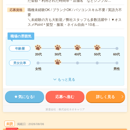
た金額・利用された時間帯・店舗名 などシンプル…
職種未経験OK / ブランクOK / パソコンスキル不要 / 英語力不
応募資格
要
＼未経験の方も大歓迎／弊社スタッフも多数活躍中！▼オス
スメPoint＊髪型・服装・ネイル自由＊10名…
職場の雰囲気
年齢層
20代
30代
40代
50代
60代
男女比率
女性
男性
もっと見る
気になる!
応募へ進む
詳しく見る
派遣会社
株式会社ネオキャリア
未読
掲載日
2026/08/06