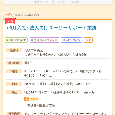
派遣会社
パーソルテンプスタッフ株式会社
未読
掲載日
2026/08/06
NEW
<9月入社>法人向けユーザーサポート業務！
職種未経験OK
交通費別途支給あり
WEB登録OK
派遣
札幌市中央区
勤務地
大通駅から徒歩5分／さっぽろ駅から徒歩5分
週5日
曜日頻度
8:45～17:15 ・8:30～21:20の中で、7.5時間のシフト制
時間
例)8:30～17:00、…
2026/9/1～長期 ※長期(2ヶ月以上) ※9月～OK！
期間
時給1470円＋交 ・研修中は時給1,400円(約2ヶ月)
時給
交通費
・交通費別途規定支給
テレマーケティング・テレフォンオペレーター・コールセン
仕事内容