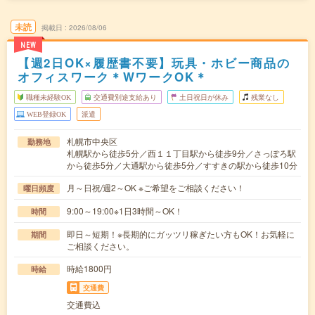
未読
掲載日
2026/08/06
NEW
【週2日OK×履歴書不要】玩具・ホビー商品の
オフィスワーク＊WワークOK＊
職種未経験OK
交通費別途支給あり
土日祝日が休み
残業なし
WEB登録OK
派遣
札幌市中央区
勤務地
札幌駅から徒歩5分／西１１丁目駅から徒歩9分／さっぽろ駅
から徒歩5分／大通駅から徒歩5分／すすきの駅から徒歩10分
月～日祝/週2～OK ※ご希望をご相談ください！
曜日頻度
9:00～19:00※1日3時間～OK！
時間
即日～短期！※長期的にガッツリ稼ぎたい方もOK！お気軽に
期間
ご相談ください。
時給1800円
時給
交通費
交通費込