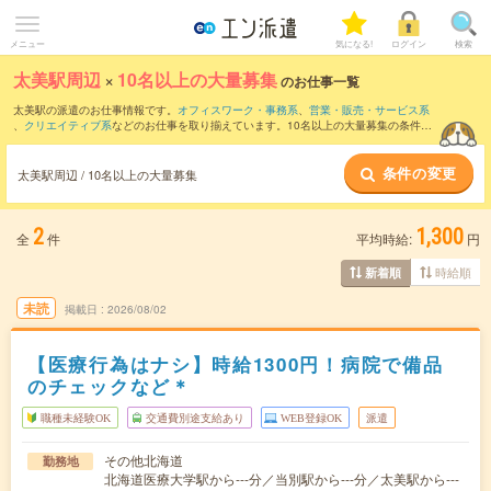
メニュー
気になる!
ログイン
検索
太美駅周辺
×
10名以上の大量募集
のお仕事一覧
太美駅の派遣のお仕事情報です。
オフィスワーク・事務系
、
営業・販売・サービス系
、
クリエイティブ系
などのお仕事を取り揃えています。10名以上の大量募集の条件の
他に、
交通費別途支給あり
、
職種未経験OK
、
友だちと一緒の応募OK
などのこだわり
条件も取り揃えています。
条件の変更
太美駅周辺 / 10名以上の大量募集
2
1,300
全
件
平均時給:
円
時給順
新着順
未読
掲載日
2026/08/02
【医療行為はナシ】時給1300円！病院で備品
のチェックなど＊
職種未経験OK
交通費別途支給あり
WEB登録OK
派遣
その他北海道
勤務地
北海道医療大学駅から---分／当別駅から---分／太美駅から---