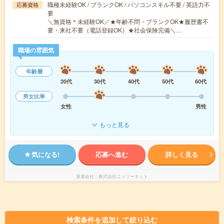
職種未経験OK / ブランクOK / パソコンスキル不要 / 英語力不
応募資格
要
＼無資格＊未経験OK／★年齢不問・ブランクOK★履歴書不
要・来社不要（電話登録OK）★社会保険完備＼…
職場の雰囲気
年齢層
20代
30代
40代
50代
60代
男女比率
女性
男性
もっと見る
気になる!
応募へ進む
詳しく見る
派遣会社
株式会社ニッソーネット
検索条件を追加して絞り込む