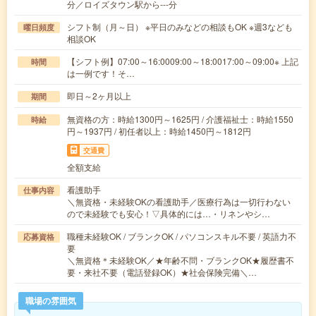
分／ロイズタウン駅から---分
シフト制（月～日） ※平日のみなどの相談もOK ※週3なども
曜日頻度
相談OK
【シフト例】07:00～16:0009:00～18:0017:00～09:00※ 上記
時間
は一例です！そ…
即日～2ヶ月以上
期間
無資格の方：時給1300円～1625円 / 介護福祉士：時給1550
時給
円～1937円 / 初任者以上：時給1450円～1812円
交通費
全額支給
看護助手
仕事内容
＼無資格・未経験OKの看護助手／医療行為は一切行わない
ので未経験でも安心！▽具体的には…・リネンやシ…
職種未経験OK / ブランクOK / パソコンスキル不要 / 英語力不
応募資格
要
＼無資格＊未経験OK／★年齢不問・ブランクOK★履歴書不
要・来社不要（電話登録OK）★社会保険完備＼…
職場の雰囲気