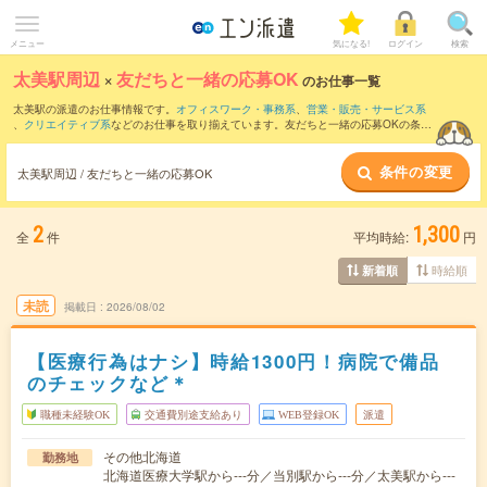
メニュー
気になる!
ログイン
検索
太美駅周辺
×
友だちと一緒の応募OK
のお仕事一覧
太美駅の派遣のお仕事情報です。
オフィスワーク・事務系
、
営業・販売・サービス系
、
クリエイティブ系
などのお仕事を取り揃えています。友だちと一緒の応募OKの条件
の他に、
交通費別途支給あり
、
職種未経験OK
、
週4日勤務
などのこだわり条件も取り
揃えています。
条件の変更
太美駅周辺 / 友だちと一緒の応募OK
2
1,300
全
件
平均時給:
円
時給順
新着順
未読
掲載日
2026/08/02
【医療行為はナシ】時給1300円！病院で備品
のチェックなど＊
職種未経験OK
交通費別途支給あり
WEB登録OK
派遣
その他北海道
勤務地
北海道医療大学駅から---分／当別駅から---分／太美駅から---