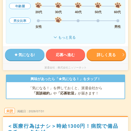
年齢層
20代
30代
40代
50代
60代
男女比率
女性
男性
もっと見る
気になる!
応募へ進む
詳しく見る
派遣会社
株式会社ニッソーネット
興味があったら「★気になる！」をタップ！
「気になる！」を押しておくと、派遣会社から
「面談確約」
や
「応募歓迎」
が届きます！
未読
掲載日
2026/07/31
＜医療行為はナシ＞時給1300円！病院で備品