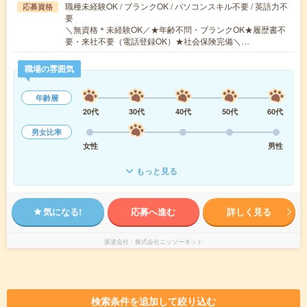
職種未経験OK / ブランクOK / パソコンスキル不要 / 英語力不
応募資格
要
＼無資格＊未経験OK／★年齢不問・ブランクOK★履歴書不
要・来社不要（電話登録OK）★社会保険完備＼…
職場の雰囲気
年齢層
20代
30代
40代
50代
60代
男女比率
女性
男性
もっと見る
気になる!
応募へ進む
詳しく見る
派遣会社
株式会社ニッソーネット
検索条件を追加して絞り込む