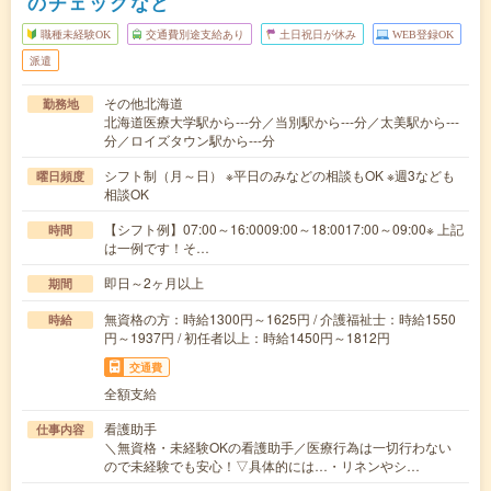
のチェックなど
職種未経験OK
交通費別途支給あり
土日祝日が休み
WEB登録OK
派遣
その他北海道
勤務地
北海道医療大学駅から---分／当別駅から---分／太美駅から---
分／ロイズタウン駅から---分
シフト制（月～日） ※平日のみなどの相談もOK ※週3なども
曜日頻度
相談OK
【シフト例】07:00～16:0009:00～18:0017:00～09:00※ 上記
時間
は一例です！そ…
即日～2ヶ月以上
期間
無資格の方：時給1300円～1625円 / 介護福祉士：時給1550
時給
円～1937円 / 初任者以上：時給1450円～1812円
交通費
全額支給
看護助手
仕事内容
＼無資格・未経験OKの看護助手／医療行為は一切行わない
ので未経験でも安心！▽具体的には…・リネンやシ…