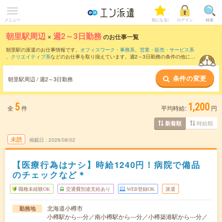
メニュー
気になる!
ログイン
検索
朝里駅周辺
×
週2～3日勤務
のお仕事一覧
朝里駅の派遣のお仕事情報です。
オフィスワーク・事務系
、
営業・販売・サービス系
、
クリエイティブ系
などのお仕事を取り揃えています。週2～3日勤務の条件の他に、
交通費別途支給あり
、
職種未経験OK
、
友だちと一緒の応募OK
などのこだわり条件も
取り揃えています。
条件の変更
朝里駅周辺 / 週2～3日勤務
5
1,200
全
件
平均時給:
円
時給順
新着順
未読
掲載日
2026/08/02
【医療行為はナシ】時給1240円！病院で備品
のチェックなど＊
職種未経験OK
交通費別途支給あり
WEB登録OK
派遣
北海道小樽市
勤務地
小樽駅から---分／南小樽駅から---分／小樽築港駅から---分／