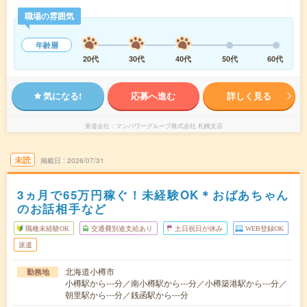
職場の雰囲気
年齢層
20代
30代
40代
50代
60代
気になる!
応募へ進む
詳しく見る
派遣会社
マンパワーグループ株式会社 札幌支店
未読
掲載日
2026/07/31
3ヵ月で65万円稼ぐ！未経験OK＊おばあちゃん
のお話相手など
職種未経験OK
交通費別途支給あり
土日祝日が休み
WEB登録OK
派遣
北海道小樽市
勤務地
小樽駅から---分／南小樽駅から---分／小樽築港駅から---分／
朝里駅から---分／銭函駅から---分