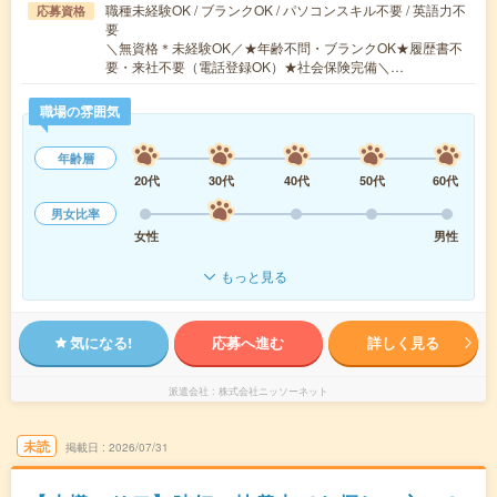
職種未経験OK / ブランクOK / パソコンスキル不要 / 英語力不
応募資格
要
＼無資格＊未経験OK／★年齢不問・ブランクOK★履歴書不
要・来社不要（電話登録OK）★社会保険完備＼…
職場の雰囲気
年齢層
20代
30代
40代
50代
60代
男女比率
女性
男性
もっと見る
気になる!
応募へ進む
詳しく見る
派遣会社
株式会社ニッソーネット
未読
掲載日
2026/07/31