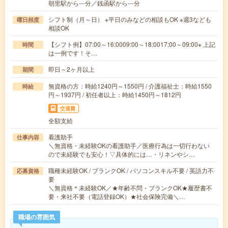
朝里駅から---分／銭函駅から---分
シフト制（月～日） ※平日のみなどの相談もOK ※週3なども
曜日頻度
相談OK
【シフト例】07:00～16:0009:00～18:0017:00～09:00※ 上記
時間
は一例です！そ…
即日～2ヶ月以上
期間
無資格の方：時給1240円～1550円 / 介護福祉士：時給1550
時給
円～1937円 / 初任者以上：時給1450円～1812円
交通費
全額支給
看護助手
仕事内容
＼無資格・未経験OKの看護助手／医療行為は一切行わない
ので未経験でも安心！▽具体的には…・リネンやシ…
職種未経験OK / ブランクOK / パソコンスキル不要 / 英語力不
応募資格
要
＼無資格＊未経験OK／★年齢不問・ブランクOK★履歴書不
要・来社不要（電話登録OK）★社会保険完備＼…
職場の雰囲気