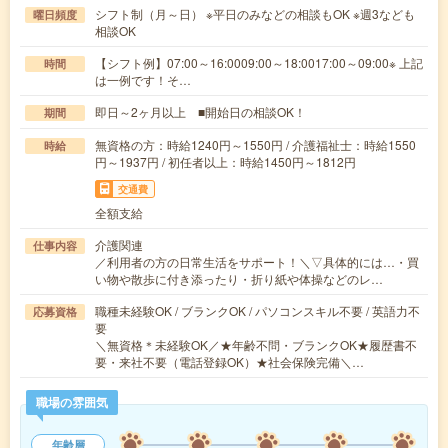
シフト制（月～日） ※平日のみなどの相談もOK ※週3なども
曜日頻度
相談OK
【シフト例】07:00～16:0009:00～18:0017:00～09:00※ 上記
時間
は一例です！そ…
即日～2ヶ月以上 ■開始日の相談OK！
期間
無資格の方：時給1240円～1550円 / 介護福祉士：時給1550
時給
円～1937円 / 初任者以上：時給1450円～1812円
交通費
全額支給
介護関連
仕事内容
／利用者の方の日常生活をサポート！＼▽具体的には…・買
い物や散歩に付き添ったり・折り紙や体操などのレ…
職種未経験OK / ブランクOK / パソコンスキル不要 / 英語力不
応募資格
要
＼無資格＊未経験OK／★年齢不問・ブランクOK★履歴書不
要・来社不要（電話登録OK）★社会保険完備＼…
職場の雰囲気
年齢層