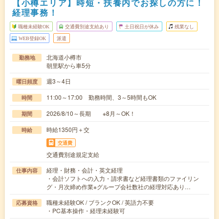
【小樽エリア】時短・扶養内でお探しの方に！
経理事務！
職種未経験OK
交通費別途支給あり
土日祝日が休み
残業なし
WEB登録OK
派遣
北海道小樽市
勤務地
朝里駅から車5分
週3～4日
曜日頻度
11:00～17:00 勤務時間、3～5時間もOK
時間
2026/8/10～長期 ※8月～OK！
期間
時給1350円＋交
時給
交通費
交通費別途規定支給
経理・財務・会計・英文経理
仕事内容
・会計ソフトへの入力・請求書など経理書類のファイリン
グ・月次締め作業※グループ会社数社の経理対応あり…
職種未経験OK / ブランクOK / 英語力不要
応募資格
・PC基本操作・経理未経験可