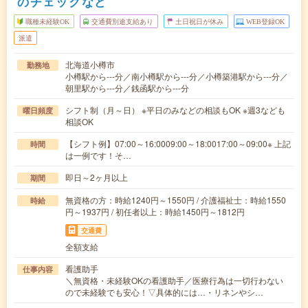
のチェックなど
職種未経験OK
交通費別途支給あり
土日祝日が休み
WEB登録OK
派遣
北海道小樽市
勤務地
小樽駅から---分／南小樽駅から---分／小樽築港駅から---分／
朝里駅から---分／銭函駅から---分
シフト制（月～日） ※平日のみなどの相談もOK ※週3なども
曜日頻度
相談OK
【シフト例】07:00～16:0009:00～18:0017:00～09:00※ 上記
時間
は一例です！そ…
即日～2ヶ月以上
期間
無資格の方：時給1240円～1550円 / 介護福祉士：時給1550
時給
円～1937円 / 初任者以上：時給1450円～1812円
交通費
全額支給
看護助手
仕事内容
＼無資格・未経験OKの看護助手／医療行為は一切行わない
ので未経験でも安心！▽具体的には…・リネンやシ…