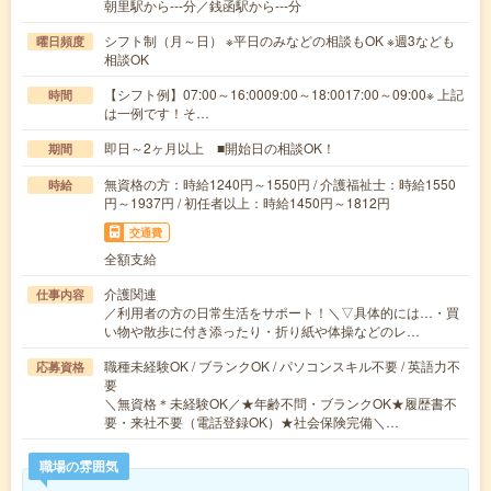
朝里駅から---分／銭函駅から---分
シフト制（月～日） ※平日のみなどの相談もOK ※週3なども
曜日頻度
相談OK
【シフト例】07:00～16:0009:00～18:0017:00～09:00※ 上記
時間
は一例です！そ…
即日～2ヶ月以上 ■開始日の相談OK！
期間
無資格の方：時給1240円～1550円 / 介護福祉士：時給1550
時給
円～1937円 / 初任者以上：時給1450円～1812円
交通費
全額支給
介護関連
仕事内容
／利用者の方の日常生活をサポート！＼▽具体的には…・買
い物や散歩に付き添ったり・折り紙や体操などのレ…
職種未経験OK / ブランクOK / パソコンスキル不要 / 英語力不
応募資格
要
＼無資格＊未経験OK／★年齢不問・ブランクOK★履歴書不
要・来社不要（電話登録OK）★社会保険完備＼…
職場の雰囲気