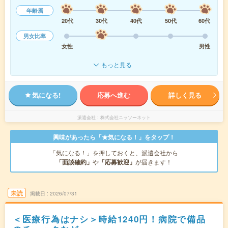
年齢層
20代
30代
40代
50代
60代
男女比率
女性
男性
もっと見る
気になる!
応募へ進む
詳しく見る
派遣会社
株式会社ニッソーネット
興味があったら「★気になる！」をタップ！
「気になる！」を押しておくと、派遣会社から
「面談確約」
や
「応募歓迎」
が届きます！
未読
掲載日
2026/07/31
＜医療行為はナシ＞時給1240円！病院で備品