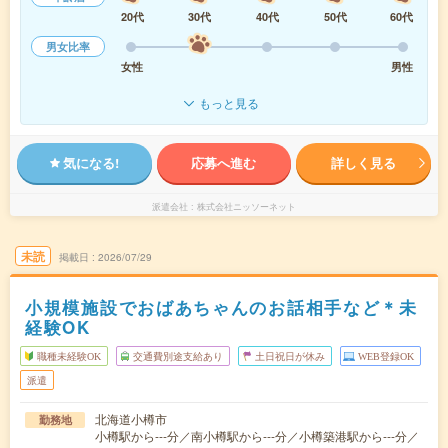
20代
30代
40代
50代
60代
男女比率
女性
男性
もっと見る
気になる!
応募へ進む
詳しく見る
派遣会社
株式会社ニッソーネット
未読
掲載日
2026/07/29
小規模施設でおばあちゃんのお話相手など＊未
経験OK
職種未経験OK
交通費別途支給あり
土日祝日が休み
WEB登録OK
派遣
北海道小樽市
勤務地
小樽駅から---分／南小樽駅から---分／小樽築港駅から---分／