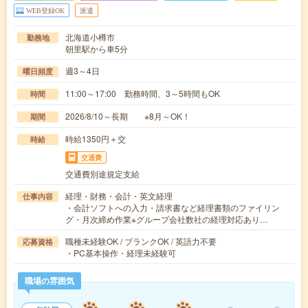
WEB登録OK
派遣
北海道小樽市
勤務地
朝里駅から車5分
週3～4日
曜日頻度
11:00～17:00 勤務時間、3～5時間もOK
時間
2026/8/10～長期 ※8月～OK！
期間
時給1350円＋交
時給
交通費
交通費別途規定支給
経理・財務・会計・英文経理
仕事内容
・会計ソフトへの入力・請求書など経理書類のファイリン
グ・月次締め作業※グループ会社数社の経理対応あり…
職種未経験OK / ブランクOK / 英語力不要
応募資格
・PC基本操作・経理未経験可
職場の雰囲気