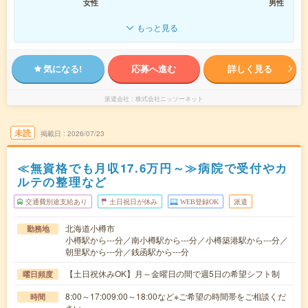
女性
男性
もっと見る
気になる!
応募へ進む
詳しく見る
派遣会社
株式会社ニッソーネット
未読
掲載日
2026/07/23
≪無資格でも月収17.6万円～≫病院で受付やカ
ルテの整理など
交通費別途支給あり
土日祝日が休み
WEB登録OK
派遣
北海道小樽市
勤務地
小樽駅から---分／南小樽駅から---分／小樽築港駅から---分／
朝里駅から---分／銭函駅から---分
【土日祝休みOK】月～金曜日の間で週5日の希望シフト制
曜日頻度
8:00～17:009:00～18:00など※ご希望の時間帯をご相談くだ
時間
さい。