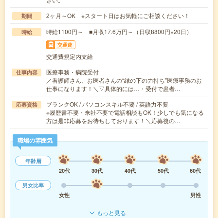
2ヶ月～OK ※スタート日はお気軽にご相談ください！
期間
時給1100円～ ■月収17.6万円～（日収8800円×20日）
時給
交通費
交通費規定内支給
医療事務・病院受付
仕事内容
／看護師さん、お医者さんの“縁の下の力持ち”医療事務のお
仕事になります！＼▽具体的には…・受付で患者…
ブランクOK / パソコンスキル不要 / 英語力不要
応募資格
※履歴書不要・来社不要で電話相談もOK！少しでも気になる
方は是非応募をお待ちしております！＼応募後の…
職場の雰囲気
年齢層
20代
30代
40代
50代
60代
男女比率
女性
男性
もっと見る