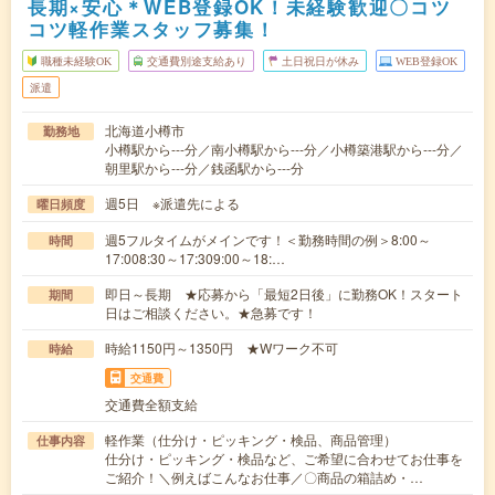
長期×安心＊WEB登録OK！未経験歓迎〇コツ
コツ軽作業スタッフ募集！
職種未経験OK
交通費別途支給あり
土日祝日が休み
WEB登録OK
派遣
北海道小樽市
勤務地
小樽駅から---分／南小樽駅から---分／小樽築港駅から---分／
朝里駅から---分／銭函駅から---分
週5日 ※派遣先による
曜日頻度
週5フルタイムがメインです！＜勤務時間の例＞8:00～
時間
17:008:30～17:309:00～18:…
即日～長期 ★応募から「最短2日後」に勤務OK！スタート
期間
日はご相談ください。★急募です！
時給1150円～1350円 ★Wワーク不可
時給
交通費
交通費全額支給
軽作業（仕分け・ピッキング・検品、商品管理）
仕事内容
仕分け・ピッキング・検品など、ご希望に合わせてお仕事を
ご紹介！＼例えばこんなお仕事／〇商品の箱詰め・…