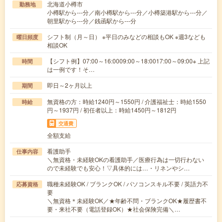
北海道小樽市
勤務地
小樽駅から---分／南小樽駅から---分／小樽築港駅から---分／
朝里駅から---分／銭函駅から---分
シフト制（月～日） ※平日のみなどの相談もOK ※週3なども
曜日頻度
相談OK
【シフト例】07:00～16:0009:00～18:0017:00～09:00※ 上記
時間
は一例です！そ…
即日～2ヶ月以上
期間
無資格の方：時給1240円～1550円 / 介護福祉士：時給1550
時給
円～1937円 / 初任者以上：時給1450円～1812円
交通費
全額支給
看護助手
仕事内容
＼無資格・未経験OKの看護助手／医療行為は一切行わない
ので未経験でも安心！▽具体的には…・リネンやシ…
職種未経験OK / ブランクOK / パソコンスキル不要 / 英語力不
応募資格
要
＼無資格＊未経験OK／★年齢不問・ブランクOK★履歴書不
要・来社不要（電話登録OK）★社会保険完備＼…