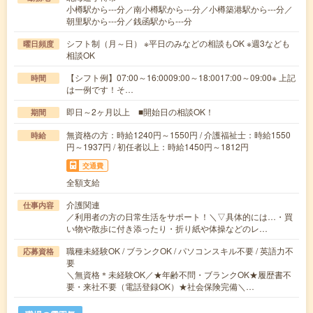
小樽駅から---分／南小樽駅から---分／小樽築港駅から---分／
朝里駅から---分／銭函駅から---分
シフト制（月～日） ※平日のみなどの相談もOK ※週3なども
曜日頻度
相談OK
【シフト例】07:00～16:0009:00～18:0017:00～09:00※ 上記
時間
は一例です！そ…
即日～2ヶ月以上 ■開始日の相談OK！
期間
無資格の方：時給1240円～1550円 / 介護福祉士：時給1550
時給
円～1937円 / 初任者以上：時給1450円～1812円
交通費
全額支給
介護関連
仕事内容
／利用者の方の日常生活をサポート！＼▽具体的には…・買
い物や散歩に付き添ったり・折り紙や体操などのレ…
職種未経験OK / ブランクOK / パソコンスキル不要 / 英語力不
応募資格
要
＼無資格＊未経験OK／★年齢不問・ブランクOK★履歴書不
要・来社不要（電話登録OK）★社会保険完備＼…