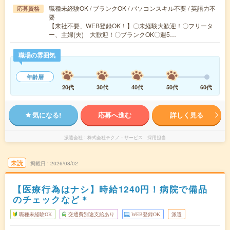
職種未経験OK / ブランクOK / パソコンスキル不要 / 英語力不
応募資格
要
【来社不要、WEB登録OK！】〇未経験大歓迎！〇フリータ
ー、主婦(夫) 大歓迎！〇ブランクOK〇週5…
職場の雰囲気
年齢層
20代
30代
40代
50代
60代
気になる!
応募へ進む
詳しく見る
派遣会社
株式会社テクノ・サービス 採用担当
未読
掲載日
2026/08/02
【医療行為はナシ】時給1240円！病院で備品
のチェックなど＊
職種未経験OK
交通費別途支給あり
WEB登録OK
派遣