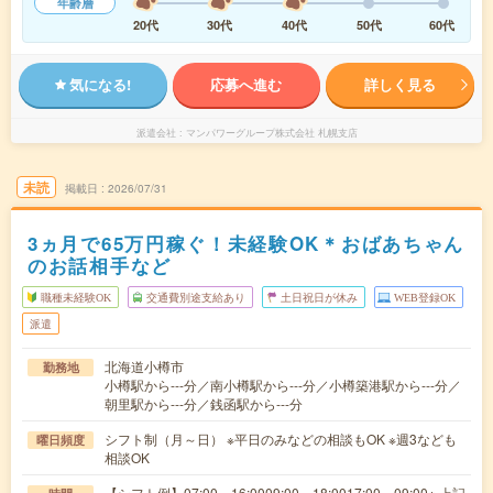
年齢層
20代
30代
40代
50代
60代
気になる!
応募へ進む
詳しく見る
派遣会社
マンパワーグループ株式会社 札幌支店
未読
掲載日
2026/07/31
3ヵ月で65万円稼ぐ！未経験OK＊おばあちゃん
のお話相手など
職種未経験OK
交通費別途支給あり
土日祝日が休み
WEB登録OK
派遣
北海道小樽市
勤務地
小樽駅から---分／南小樽駅から---分／小樽築港駅から---分／
朝里駅から---分／銭函駅から---分
シフト制（月～日） ※平日のみなどの相談もOK ※週3なども
曜日頻度
相談OK
【シフト例】07:00～16:0009:00～18:0017:00～09:00※ 上記