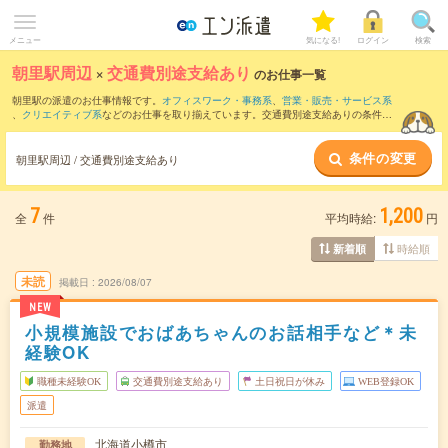
メニュー
気になる!
ログイン
検索
朝里駅周辺
×
交通費別途支給あり
のお仕事一覧
朝里駅の派遣のお仕事情報です。
オフィスワーク・事務系
、
営業・販売・サービス系
、
クリエイティブ系
などのお仕事を取り揃えています。交通費別途支給ありの条件の
他に、
職種未経験OK
、
友だちと一緒の応募OK
、
週4日勤務
などのこだわり条件も取り
揃えています。
条件の変更
朝里駅周辺 / 交通費別途支給あり
7
1,200
全
件
平均時給:
円
時給順
新着順
未読
掲載日
2026/08/07
NEW
小規模施設でおばあちゃんのお話相手など＊未
経験OK
職種未経験OK
交通費別途支給あり
土日祝日が休み
WEB登録OK
派遣
北海道小樽市
勤務地