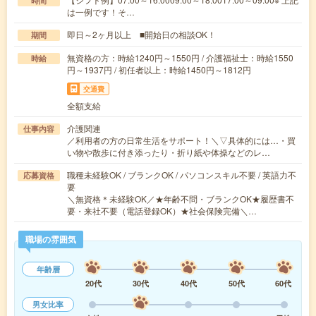
時間
は一例です！そ…
即日～2ヶ月以上 ■開始日の相談OK！
期間
無資格の方：時給1240円～1550円 / 介護福祉士：時給1550
時給
円～1937円 / 初任者以上：時給1450円～1812円
交通費
全額支給
介護関連
仕事内容
／利用者の方の日常生活をサポート！＼▽具体的には…・買
い物や散歩に付き添ったり・折り紙や体操などのレ…
職種未経験OK / ブランクOK / パソコンスキル不要 / 英語力不
応募資格
要
＼無資格＊未経験OK／★年齢不問・ブランクOK★履歴書不
要・来社不要（電話登録OK）★社会保険完備＼…
職場の雰囲気
年齢層
20代
30代
40代
50代
60代
男女比率