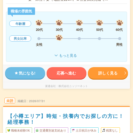
職場の雰囲気
年齢層
20代
30代
40代
50代
60代
男女比率
女性
男性
もっと見る
気になる!
応募へ進む
詳しく見る
派遣会社
株式会社ニッソーネット
未読
掲載日
2026/07/31
【小樽エリア】時短・扶養内でお探しの方に！
経理事務！
職種未経験OK
交通費別途支給あり
土日祝日が休み
残業なし