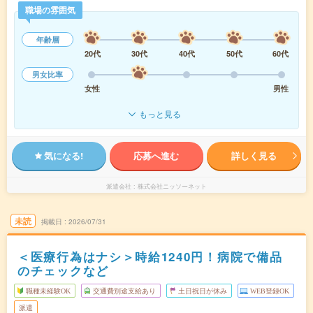
職場の雰囲気
年齢層
20代
30代
40代
50代
60代
男女比率
女性
男性
もっと見る
気になる!
応募へ進む
詳しく見る
派遣会社
株式会社ニッソーネット
未読
掲載日
2026/07/31
＜医療行為はナシ＞時給1240円！病院で備品
のチェックなど
職種未経験OK
交通費別途支給あり
土日祝日が休み
WEB登録OK
派遣