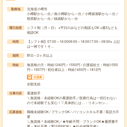
北海道小樽市
勤務地
小樽駅から---分／南小樽駅から---分／小樽築港駅から---分／
朝里駅から---分／銭函駅から---分
シフト制（月～日） ※平日のみなどの相談もOK ※週3なども
曜日頻度
相談OK
【シフト例】07:00～16:0009:00～18:0017:00～09:00※ 上記
時間
は一例です！そ…
即日～2ヶ月以上
期間
無資格の方：時給1240円～1550円 / 介護福祉士：時給1550
時給
円～1937円 / 初任者以上：時給1450円～1812円
交通費
全額支給
看護助手
仕事内容
＼無資格・未経験OKの看護助手／医療行為は一切行わない
ので未経験でも安心！▽具体的には…・リネンやシ…
職種未経験OK / ブランクOK / パソコンスキル不要 / 英語力不
応募資格
要
＼無資格＊未経験OK／★年齢不問・ブランクOK★履歴書不
要・来社不要（電話登録OK）★社会保険完備＼…