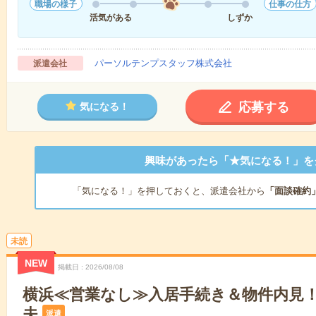
職場の様子
仕事の仕方
活気がある
しずか
パーソルテンプスタッフ株式会社
派遣会社
応募する
気になる！
興味があったら「★気になる！」を
「気になる！」を押しておくと、派遣会社から
「面談確約
未読
NEW
掲載日
2026/08/08
横浜≪営業なし≫入居手続き＆物件内見
夫
派遣