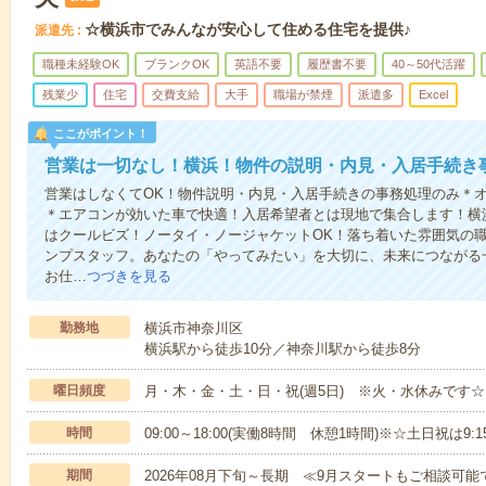
☆横浜市でみんなが安心して住める住宅を提供♪
派遣先
職種未経験OK
ブランクOK
英語不要
履歴書不要
40～50代活躍
残業少
住宅
交費支給
大手
職場が禁煙
派遣多
Excel
ここがポイント！
営業は一切なし！横浜！物件の説明・内見・入居手続き
営業はしなくてOK！物件説明・内見・入居手続きの事務処理のみ＊
＊エアコンが効いた車で快適！入居希望者とは現地で集合します！横
はクールビズ！ノータイ・ノージャケットOK！落ち着いた雰囲気の
ンプスタッフ。あなたの「やってみたい」を大切に、未来につながる
お仕…
つづきを見る
勤務地
横浜市神奈川区
横浜駅から徒歩10分／神奈川駅から徒歩8分
曜日頻度
月・木・金・土・日・祝(週5日) ※火・水休みです
時間
09:00～18:00(実働8時間 休憩1時間)※☆土日祝は9:
期間
2026年08月下旬～長期 ≪9月スタートもご相談可能