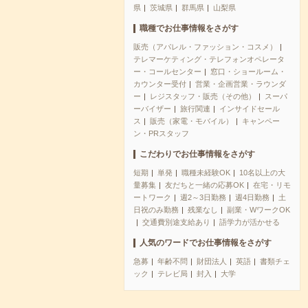
県
茨城県
群馬県
山梨県
職種でお仕事情報をさがす
販売（アパレル・ファッション・コスメ）
テレマーケティング・テレフォンオペレータ
ー・コールセンター
窓口・ショールーム・
カウンター受付
営業・企画営業・ラウンダ
ー
レジスタッフ・販売（その他）
スーパ
ーバイザー
旅行関連
インサイドセール
ス
販売（家電・モバイル）
キャンペー
ン・PRスタッフ
こだわりでお仕事情報をさがす
短期
単発
職種未経験OK
10名以上の大
量募集
友だちと一緒の応募OK
在宅・リモ
ートワーク
週2～3日勤務
週4日勤務
土
日祝のみ勤務
残業なし
副業・WワークOK
交通費別途支給あり
語学力が活かせる
人気のワードでお仕事情報をさがす
急募
年齢不問
財団法人
英語
書類チェ
ック
テレビ局
封入
大学