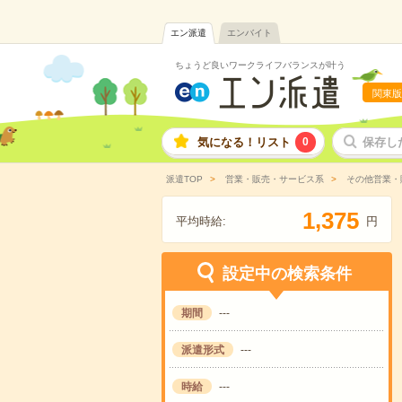
エン派遣
エンバイト
ちょうど良いワークライフバランスが叶う
関東版
気になる！リスト
0
保存し
派遣TOP
営業・販売・サービス系
その他営業・
,
1
3
7
5
平均時給:
円
設定中の検索条件
期間
---
派遣形式
---
時給
---