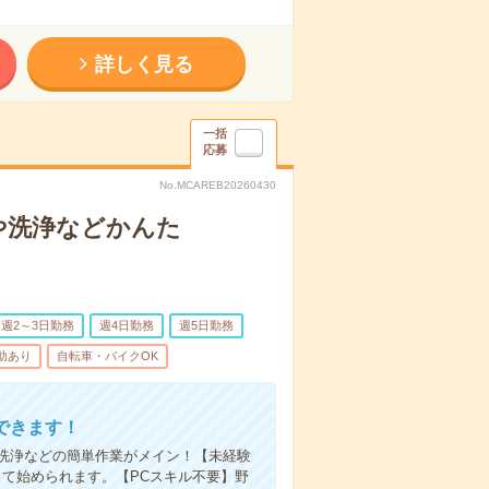
詳しく見る
一括
応募
No.MCAREB20260430
や洗浄などかんた
週2～3日勤務
週4日勤務
週5日勤務
助あり
自転車・バイクOK
できます！
洗浄などの簡単作業がメイン！【未経験
て始められます。【PCスキル不要】野