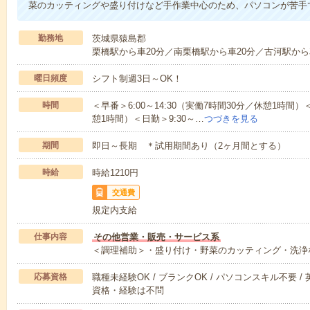
菜のカッティングや盛り付けなど手作業中心のため、パソコンが苦手
勤務地
茨城県猿島郡
栗橋駅から車20分／南栗橋駅から車20分／古河駅から
曜日頻度
シフト制週3日～OK！
時間
＜早番＞6:00～14:30（実働7時間30分／休憩1時間）＜
憩1時間）＜日勤＞9:30～…
つづきを見る
期間
即日～長期 ＊試用期間あり（2ヶ月間とする）
時給
時給1210円
交通費
規定内支給
仕事内容
その他営業・販売・サービス系
＜調理補助＞・盛り付け・野菜のカッティング・洗浄
応募資格
職種未経験OK / ブランクOK / パソコンスキル不要 /
資格・経験は不問