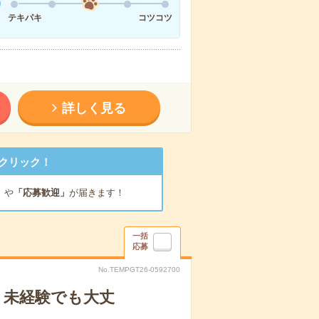
テキパキ
コツコツ
詳しく見る
クリック！
」
や
「応募歓迎」
が届きます！
一括
応募
No.TEMPGT26-0592700
！未経験でも大丈