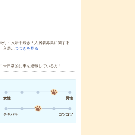
受付・入居手続き＊入居者募集に関する
、入居…
つづきを見る
！☆日常的に車を運転している方！
女性
男性
テキパキ
コツコツ