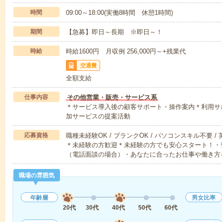
時間
09:00～18:00(実働8時間 休憩1時間)
期間
【急募】即日～長期 ※即日～！
時給
時給1600円 月収例 256,000円～+残業代
交通費
全額支給
仕事内容
その他営業・販売・サービス系
＊サービス導入後の顧客サポート・操作案内＊利用サ
加サービスの提案活動
応募資格
職種未経験OK / ブランクOK / パソコンスキル不要 /
＊未経験の方歓迎＊未経験の方でも安心スタート！・
（電話面談の場合）・あなたに合ったお仕事や働き方
職場の雰囲気
年齢層
男女比率
20代
30代
40代
50代
60代