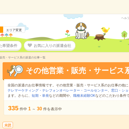
ヘル
エリア変更
た希望条件
お気に入りの派遣会社
販売・サービス系の派遣の仕事一覧
その他営業・販売・サービス
全国の派遣のお仕事情報です。その他営業・販売・サービス系のお仕事の他に
テレマーケティング・テレフォンオペレーター・コールセンター
、
窓口・ショ
ます。さらに、
短期
・
単発
などの期間や、
職種未経験OK
などのこだわり条件
335
1
30
件中
～
件を表示中
未読