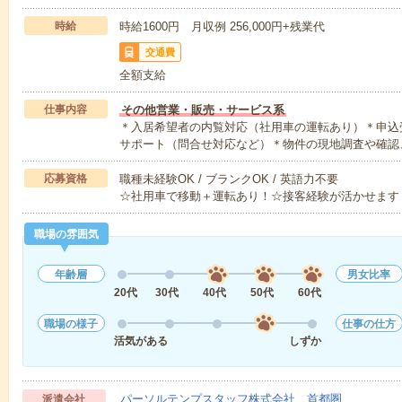
時給
時給1600円 月収例 256,000円+残業代
交通費
全額支給
仕事内容
その他営業・販売・サービス系
＊入居希望者の内覧対応（社用車の運転あり）＊申込
サポート（問合せ対応など）＊物件の現地調査や確認
応募資格
職種未経験OK / ブランクOK / 英語力不要
☆社用車で移動＋運転あり！☆接客経験が活かせます
職場の雰囲気
年齢層
男女比率
20代
30代
40代
50代
60代
職場の様子
仕事の仕方
活気がある
しずか
パーソルテンプスタッフ株式会社 首都圏
派遣会社