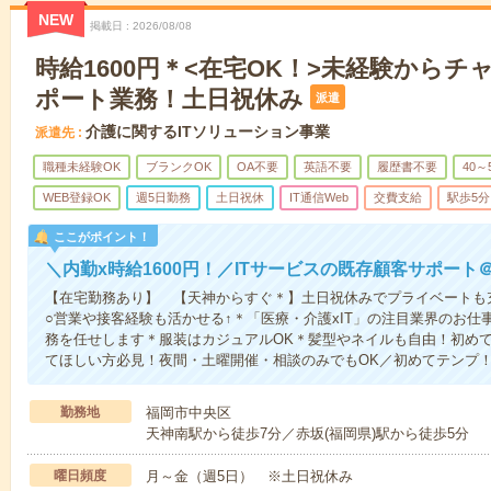
NEW
掲載日
2026/08/08
時給1600円＊<在宅OK！>未経験から
ポート業務！土日祝休み
派遣
介護に関するITソリューション事業
派遣先
職種未経験OK
ブランクOK
OA不要
英語不要
履歴書不要
40～
WEB登録OK
週5日勤務
土日祝休
IT通信Web
交費支給
駅歩5分
ここがポイント！
＼内勤x時給1600円！／ITサービスの既存顧客サポート
【在宅勤務あり】 【天神からすぐ＊】土日祝休みでプライベートも
○営業や接客経験も活かせる↑＊「医療・介護xIT」の注目業界のお
務を任せします＊服装はカジュアルOK＊髪型やネイルも自由！初め
てほしい方必見！夜間・土曜開催・相談のみでもOK／初めてテンプ
勤務地
福岡市中央区
天神南駅から徒歩7分／赤坂(福岡県)駅から徒歩5分
曜日頻度
月～金（週5日） ※土日祝休み