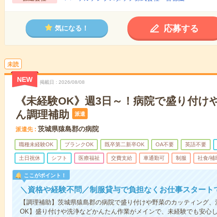
応募する
気になる！
未読
NEW
掲載日
2026/08/08
《未経験OK》週3日～！病院で盛り付け
ん調理補助
派遣
茨城県猿島郡の病院
派遣先
職種未経験OK
ブランクOK
既卒第二新卒OK
OA不要
英語不要
土日祝休
シフト
医療福祉
交費支給
車通勤可
制服
社食/補
ここがポイント！
＼資格や経験不問／制服貸与で負担なくお仕事スタート
【調理補助】茨城県猿島郡の病院で盛り付けや野菜のカッティング、
OK】盛り付けや洗浄などかんたん作業がメインで、未経験でも安心し