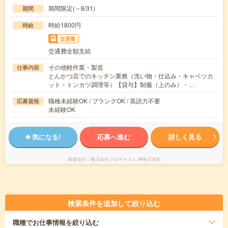
期間限定(～8/31)
期間
時給1800円
時給
交通費
交通費全額支給
その他軽作業・製造
仕事内容
とんかつ店でのキッチン業務（洗い物・仕込み・キャベツカ
ット・トンカツ調理等）【貸与】制服（上のみ）・…
職種未経験OK / ブランクOK / 英語力不要
応募資格
未経験OK
気になる!
応募へ進む
詳しく見る
派遣会社
株式会社フルキャスト 神奈川支社
検索条件を追加して絞り込む
職種
でお仕事情報を絞り込む