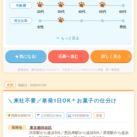
年齢層
20代
30代
40代
50代
60代
男女比率
女性
男性
もっと見る
気になる!
応募へ進む
詳しく見る
派遣会社
株式会社エーエスピー プロモーションマネジメント本部 第一事業部
未読
掲載日
2026/07/24
＼来社不要／単発1日OK＊お菓子の仕分け
職種未経験OK
土日祝日が休み
WEB登録OK
派遣
東京都渋谷区
勤務地
渋谷駅から徒歩5分／恵比寿駅から徒歩5分／原宿駅から徒歩