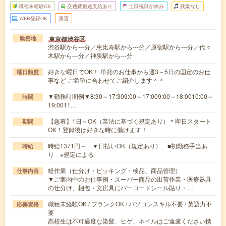
職種未経験OK
交通費別途支給あり
土日祝日が休み
残業なし
WEB登録OK
派遣
東京都渋谷区
勤務地
渋谷駅から---分／恵比寿駅から---分／原宿駅から---分／代々
木駅から---分／神泉駅から---分
好きな曜日でOK！ 単発のお仕事から週3～5日の固定のお仕
曜日頻度
事など ご希望に合わせてご紹介します＾＾
▼勤務時間例▼8:30～17:309:00～17:009:00～18:0010:00～
時間
19:0011…
【急募】1日～OK（業法に基づく規定あり）＊即日スタート
期間
OK！登録後は好きな時に働けます！
時給1371円～ ▼日払いOK（規定あり） ■初勤務手当あ
時給
り ※規定による
軽作業（仕分け・ピッキング・検品、商品管理）
仕事内容
▼ご案内中のお仕事例・スーパー商品の出荷作業・医療器具
の仕分け、梱包・文房具にバーコードシール貼り・…
職種未経験OK / ブランクOK / パソコンスキル不要 / 英語力不
応募資格
要
高校生は不可過度な染髪、ヒゲ、ネイルはご遠慮ください携