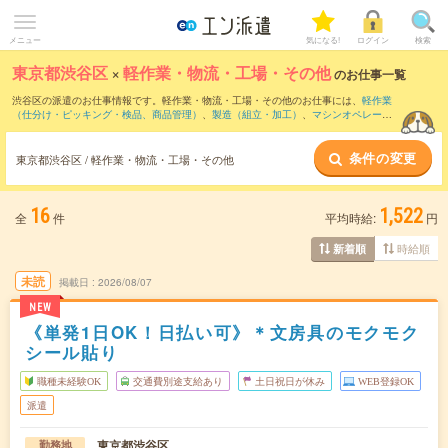
メニュー
気になる!
ログイン
検索
東京都渋谷区
×
軽作業・物流・工場・その他
のお仕事一覧
渋谷区の派遣のお仕事情報です。軽作業・物流・工場・その他のお仕事には、
軽作業
（仕分け・ピッキング・検品、商品管理）
、
製造（組立・加工）
、
マシンオペレータ
ー
などがあります。さらに、
短期
・
単発
などの期間や、
職種未経験OK
などのこだわり
条件で絞り込んでいただけます。
条件の変更
東京都渋谷区 / 軽作業・物流・工場・その他
16
1,522
全
件
平均時給:
円
時給順
新着順
未読
掲載日
2026/08/07
NEW
《単発1日OK！日払い可》＊文房具のモクモク
シール貼り
職種未経験OK
交通費別途支給あり
土日祝日が休み
WEB登録OK
派遣
東京都渋谷区
勤務地