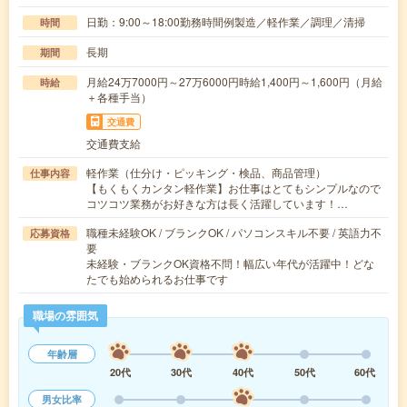
日勤：9:00～18:00勤務時間例製造／軽作業／調理／清掃
時間
長期
期間
月給24万7000円～27万6000円時給1,400円～1,600円（月給
時給
＋各種手当）
交通費
交通費支給
軽作業（仕分け・ピッキング・検品、商品管理）
仕事内容
【もくもくカンタン軽作業】お仕事はとてもシンプルなので
コツコツ業務がお好きな方は長く活躍しています！…
職種未経験OK / ブランクOK / パソコンスキル不要 / 英語力不
応募資格
要
未経験・ブランクOK資格不問！幅広い年代が活躍中！どな
たでも始められるお仕事です
職場の雰囲気
年齢層
20代
30代
40代
50代
60代
男女比率