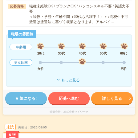
職種未経験OK / ブランクOK / パソコンスキル不要 / 英語力不
応募資格
要
＜経験・学歴・年齢不問（60代も活躍中！）＞※高校生不可
派遣は派遣法に基づく就業となります。アルバイ…
職場の雰囲気
年齢層
20代
30代
40代
50代
60代
男女比率
女性
男性
もっと見る
気になる!
応募へ進む
詳しく見る
派遣会社
株式会社マイワーク
未読
掲載日
2026/08/05
NEW