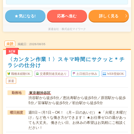
気になる!
応募へ進む
詳しく見る
派遣会社
株式会社マイワーク
未読
掲載日
2026/08/05
NEW
〈カンタン作業！〉スキマ時間にサクッと＊チ
ラシの仕分け
職種未経験OK
交通費別途支給あり
土日祝日が休み
WEB登録OK
派遣
東京都渋谷区
勤務地
渋谷駅から徒歩5分／恵比寿駅から徒歩5分／原宿駅から徒歩
5分／笹塚駅から徒歩5分／初台駅から徒歩5分
週0日～/月1日～OK！ （月～日のあいだ） ★「火曜と木曜だ
曜日頻度
け」など色々な働き方ができます！ ★お仕事ゼロの週があっ
ても大丈夫。 働きたい日、お休みの希望はお気軽にご相談く
ださい！