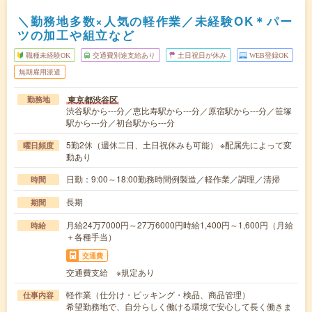
＼勤務地多数×人気の軽作業／未経験OK＊パー
ツの加工や組立など
職種未経験OK
交通費別途支給あり
土日祝日が休み
WEB登録OK
無期雇用派遣
東京都渋谷区
勤務地
渋谷駅から---分／恵比寿駅から---分／原宿駅から---分／笹塚
駅から---分／初台駅から---分
5勤2休（週休二日、土日祝休みも可能） ※配属先によって変
曜日頻度
動あり
日勤：9:00～18:00勤務時間例製造／軽作業／調理／清掃
時間
長期
期間
月給24万7000円～27万6000円時給1,400円～1,600円（月給
時給
＋各種手当）
交通費
交通費支給 ※規定あり
軽作業（仕分け・ピッキング・検品、商品管理）
仕事内容
希望勤務地で、自分らしく働ける環境で安心して長く働きま