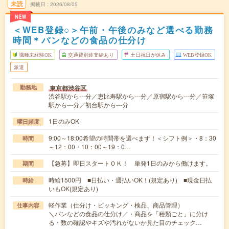
未読
掲載日
2026/08/05
NEW
＜WEB登録○＞午前・午後のみなど選べる勤務
時間＊パンなどの食品の仕分け
職種未経験OK
交通費別途支給あり
土日祝日が休み
WEB登録OK
派遣
東京都渋谷区
勤務地
渋谷駅から---分／恵比寿駅から---分／原宿駅から---分／笹塚
駅から---分／初台駅から---分
1日のみOK
曜日頻度
9:00～18:00希望の時間帯を選べます！＜シフト例＞・8：30
時間
～12：00・10：00～19：0…
【急募】即日スタートＯＫ！ 単発1日のみから働けます。
期間
時給1500円 ■日払い・週払いOK！(規定あり) ■現金日払
時給
いもOK(規定あり)
軽作業（仕分け・ピッキング・検品、商品管理）
仕事内容
＼パンなどの食品の仕分け／・商品を「種類ごと」に分け
る・数の確認やキズや汚れがないか見た目のチェック…