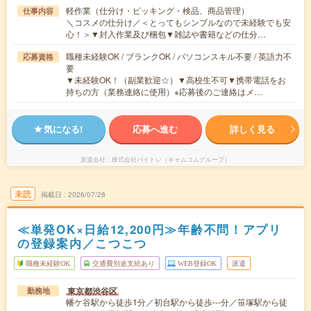
軽作業（仕分け・ピッキング・検品、商品管理）
仕事内容
＼コスメの仕分け／＜とってもシンプルなので未経験でも安
心！＞▼封入作業及び梱包▼雑誌や書籍などの仕分…
職種未経験OK / ブランクOK / パソコンスキル不要 / 英語力不
応募資格
要
▼未経験OK！（副業歓迎☆）▼高校生不可▼携帯電話をお
持ちの方（業務連絡に使用）※応募後のご連絡はメ…
気になる!
応募へ進む
詳しく見る
派遣会社
株式会社バイトレ（キャムコムグループ）
未読
掲載日
2026/07/28
≪単発OK×日給12,200円≫年齢不問！アプリ
の登録案内／こつこつ
職種未経験OK
交通費別途支給あり
WEB登録OK
派遣
東京都渋谷区
勤務地
幡ケ谷駅から徒歩1分／初台駅から徒歩---分／笹塚駅から徒