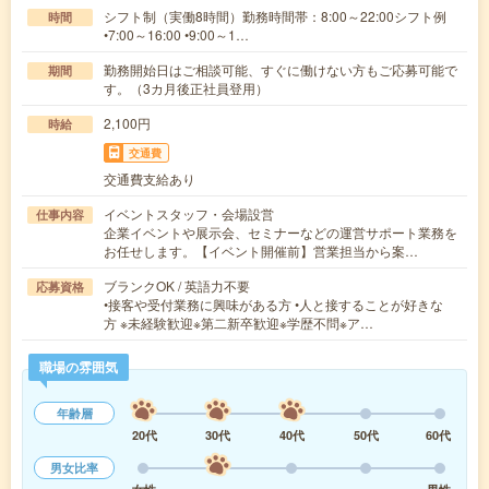
シフト制（実働8時間）勤務時間帯：8:00～22:00シフト例
時間
•7:00～16:00 •9:00～1…
勤務開始日はご相談可能、すぐに働けない方もご応募可能で
期間
す。（3カ月後正社員登用）
2,100円
時給
交通費
交通費支給あり
イベントスタッフ・会場設営
仕事内容
企業イベントや展示会、セミナーなどの運営サポート業務を
お任せします。【イベント開催前】営業担当から案…
ブランクOK / 英語力不要
応募資格
•接客や受付業務に興味がある方 •人と接することが好きな
方 ※未経験歓迎※第二新卒歓迎※学歴不問※ア…
職場の雰囲気
年齢層
20代
30代
40代
50代
60代
男女比率