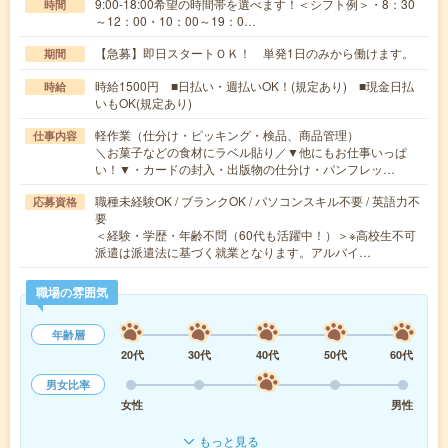
9:00-18:00希望の時間帯を選べます！＜シフト例＞・8：30
時間
～12：00・10：00～19：0…
【急募】即日スタートＯＫ！ 単発1日のみから働けます。
期間
時給1500円 ■日払い・週払いOK！(規定あり) ■現金日払
時給
いもOK(規定あり)
軽作業（仕分け・ピッキング・検品、商品管理）
仕事内容
＼お菓子などの食材にラベル貼り／▼他にもお仕事いっぱ
い！▼・カードの封入・出版物の仕分け・パンフレッ…
職種未経験OK / ブランクOK / パソコンスキル不要 / 英語力不
応募資格
要
＜経験・学歴・年齢不問（60代も活躍中！）＞※高校生不可
派遣は派遣法に基づく就業となります。アルバイ…
職場の雰囲気
年齢層
20代
30代
40代
50代
60代
男女比率
女性
男性
もっと見る