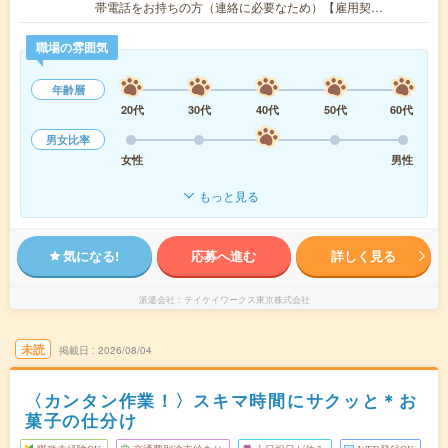
帯電話をお持ちの方（連絡に必要なため）【雇用契…
職場の雰囲気
年齢層
20代
30代
40代
50代
60代
男女比率
女性
男性
もっと見る
気になる!
応募へ進む
詳しく見る
派遣会社
テイケイワークス東京株式会社
未読
掲載日
2026/08/04
〈カンタン作業！〉スキマ時間にサクッと＊お
菓子の仕分け