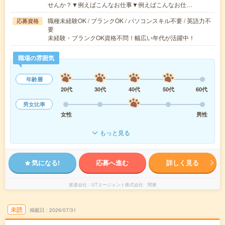
せんか？▼例えばこんなお仕事▼例えばこんなお仕…
職種未経験OK / ブランクOK / パソコンスキル不要 / 英語力不
応募資格
要
未経験・ブランクOK資格不問！幅広い年代が活躍中！
職場の雰囲気
年齢層
20代
30代
40代
50代
60代
男女比率
女性
男性
もっと見る
気になる!
応募へ進む
詳しく見る
派遣会社
UTエージェント株式会社 関東
未読
掲載日
2026/07/31