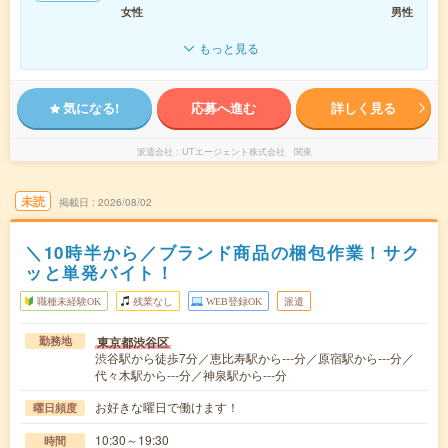
女性
男性
もっと見る
気になる!
応募へ進む
詳しく見る
派遣会社
UTエージェント株式会社 関東
未読
掲載日
2026/08/02
＼10時半から／ブランド商品の梱包作業！サク
ッと単発バイト！
職種未経験OK
残業なし
WEB登録OK
派遣
東京都渋谷区
勤務地
渋谷駅から徒歩7分／恵比寿駅から---分／原宿駅から---分／
代々木駅から---分／神泉駅から---分
お好きな曜日で働けます！
曜日頻度
10:30～19:30
時間