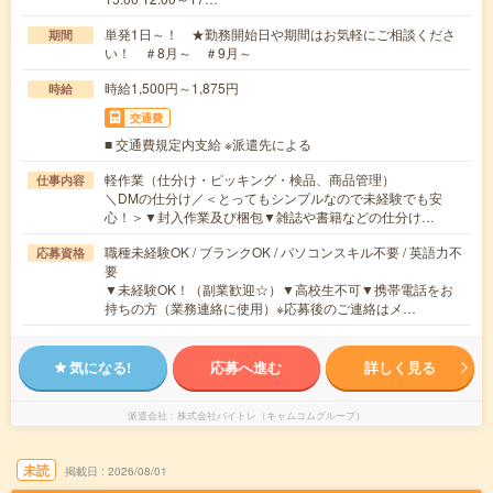
単発1日～！ ★勤務開始日や期間はお気軽にご相談くださ
期間
い！ ＃8月～ ＃9月～
時給1,500円～1,875円
時給
交通費
■ 交通費規定内支給 ※派遣先による
軽作業（仕分け・ピッキング・検品、商品管理）
仕事内容
＼DMの仕分け／＜とってもシンプルなので未経験でも安
心！＞▼封入作業及び梱包▼雑誌や書籍などの仕分け…
職種未経験OK / ブランクOK / パソコンスキル不要 / 英語力不
応募資格
要
▼未経験OK！（副業歓迎☆）▼高校生不可▼携帯電話をお
持ちの方（業務連絡に使用）※応募後のご連絡はメ…
気になる!
応募へ進む
詳しく見る
派遣会社
株式会社バイトレ（キャムコムグループ）
未読
掲載日
2026/08/01