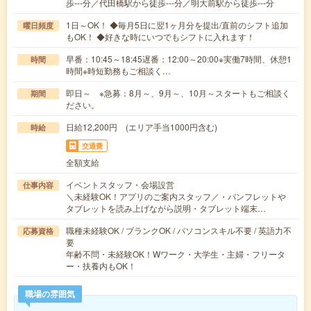
歩---分／代田橋駅から徒歩---分／明大前駅から徒歩---分
1日～OK！ ◆毎月5日に翌1ヶ月分を提出/直前のシフト追加
曜日頻度
もOK！ ◆好きな時にいつでもシフトに入れます！
早番：10:45～18:45遅番：12:00～20:00※実働7時間、休憩1
時間
時間※時短勤務もご相談く…
即日～ ※急募：8月～、9月～、10月～スタートもご相談く
期間
ださい。
日給12,200円 (エリア手当1000円含む)
時給
交通費
全額支給
イベントスタッフ・会場設営
仕事内容
＼未経験OK！アプリのご案内スタッフ／・パンフレットや
タブレットを読み上げながら説明・タブレット端末…
職種未経験OK / ブランクOK / パソコンスキル不要 / 英語力不
応募資格
要
年齢不問・未経験OK！Wワーク・大学生・主婦・フリータ
ー・扶養内もOK！
職場の雰囲気