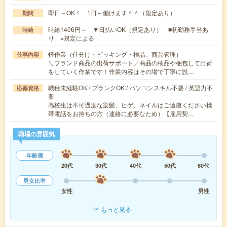
即日～OK！ 1日～働けます＾＾（規定あり）
期間
時給1406円～ ▼日払いOK（規定あり） ■初勤務手当あ
時給
り ※規定による
軽作業（仕分け・ピッキング・検品、商品管理）
仕事内容
＼ブランド商品の出荷サポート／商品の検品や梱包して出荷
をしていく作業です！作業内容はその場で丁寧に説…
職種未経験OK / ブランクOK / パソコンスキル不要 / 英語力不
応募資格
要
高校生は不可過度な染髪、ヒゲ、ネイルはご遠慮ください携
帯電話をお持ちの方（連絡に必要なため）【雇用契…
職場の雰囲気
年齢層
20代
30代
40代
50代
60代
男女比率
女性
男性
もっと見る