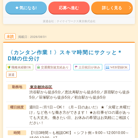
気になる!
応募へ進む
詳しく見る
派遣会社
テイケイワークス東京株式会社
未読
掲載日
2026/08/01
〈カンタン作業！〉スキマ時間にサクッと＊
DMの仕分け
職種未経験OK
交通費別途支給あり
土日祝日が休み
WEB登録OK
派遣
東京都渋谷区
勤務地
渋谷駅から徒歩5分／恵比寿駅から徒歩5分／原宿駅から徒歩
5分／笹塚駅から徒歩5分／初台駅から徒歩5分
週0日～/月1日～OK！ （月～日のあいだ） ★「火曜と木曜だ
曜日頻度
け」など色々な働き方ができます！ ★お仕事ゼロの週があっ
ても大丈夫。 働きたい日、お休みの希望はお気軽にご相談く
ださい！
【1日3時間～も相談OK!】＜シフト例＞9:00～12:0010:00～
時間
15:00 12:00～17…