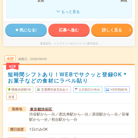
女性
男性
もっと見る
気になる!
応募へ進む
詳しく見る
派遣会社
ジョブインパルスジャパン株式会社
未読
掲載日
2026/08/05
NEW
短時間シフトあり！WEBでサクッと登録OK＊
お菓子などの食材にラベル貼り
職種未経験OK
交通費別途支給あり
土日祝日が休み
WEB登録OK
派遣
東京都渋谷区
勤務地
渋谷駅から---分／恵比寿駅から---分／原宿駅から---分／笹塚
駅から---分／初台駅から---分
1日のみOK
曜日頻度