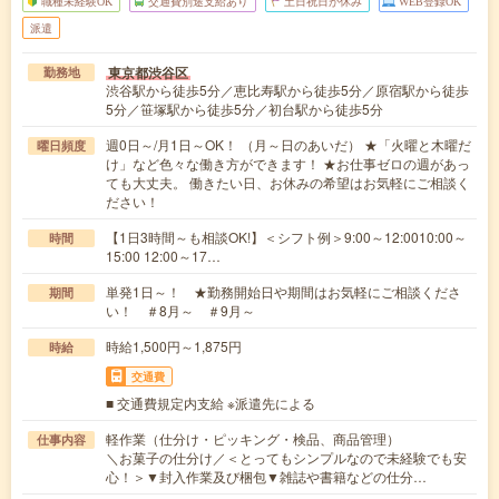
職種未経験OK
交通費別途支給あり
土日祝日が休み
WEB登録OK
派遣
東京都渋谷区
勤務地
渋谷駅から徒歩5分／恵比寿駅から徒歩5分／原宿駅から徒歩
5分／笹塚駅から徒歩5分／初台駅から徒歩5分
週0日～/月1日～OK！ （月～日のあいだ） ★「火曜と木曜だ
曜日頻度
け」など色々な働き方ができます！ ★お仕事ゼロの週があっ
ても大丈夫。 働きたい日、お休みの希望はお気軽にご相談く
ださい！
【1日3時間～も相談OK!】＜シフト例＞9:00～12:0010:00～
時間
15:00 12:00～17…
単発1日～！ ★勤務開始日や期間はお気軽にご相談くださ
期間
い！ ＃8月～ ＃9月～
時給1,500円～1,875円
時給
交通費
■ 交通費規定内支給 ※派遣先による
軽作業（仕分け・ピッキング・検品、商品管理）
仕事内容
＼お菓子の仕分け／＜とってもシンプルなので未経験でも安
心！＞▼封入作業及び梱包▼雑誌や書籍などの仕分…