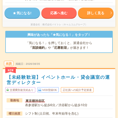
気になる!
応募へ進む
詳しく見る
派遣会社
株式会社バイトレ（キャムコムグループ）
興味があったら「★気になる！」をタップ！
「気になる！」を押しておくと、派遣会社から
「面談確約」
や
「応募歓迎」
が届きます！
未読
掲載日
2026/08/05
NEW
【未経験歓迎】イベントホール・貸会議室の運
営ディレクター
交通費別途支給あり
WEB登録OK
正社員への紹介予定派遣
東京都渋谷区
勤務地
表参道駅から徒歩6分／渋谷駅から徒歩10分
シフト制 (土日祝、年末年始等を含む)
曜日頻度