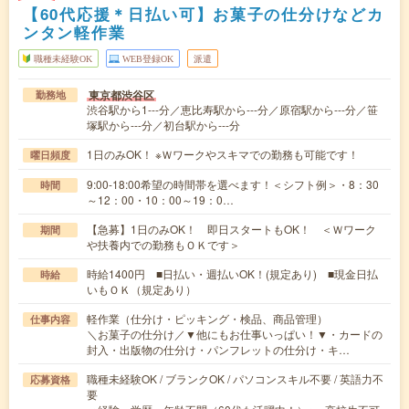
【60代応援＊日払い可】お菓子の仕分けなどカ
ンタン軽作業
職種未経験OK
WEB登録OK
派遣
東京都渋谷区
勤務地
渋谷駅から1---分／恵比寿駅から---分／原宿駅から---分／笹
塚駅から---分／初台駅から---分
1日のみOK！ ※Ｗワークやスキマでの勤務も可能です！
曜日頻度
9:00-18:00希望の時間帯を選べます！＜シフト例＞・8：30
時間
～12：00・10：00～19：0…
【急募】1日のみOK！ 即日スタートもOK！ ＜Ｗワーク
期間
や扶養内での勤務もＯＫです＞
時給1400円 ■日払い・週払いOK！(規定あり) ■現金日払
時給
いもＯＫ（規定あり）
軽作業（仕分け・ピッキング・検品、商品管理）
仕事内容
＼お菓子の仕分け／▼他にもお仕事いっぱい！▼・カードの
封入・出版物の仕分け・パンフレットの仕分け・キ…
職種未経験OK / ブランクOK / パソコンスキル不要 / 英語力不
応募資格
要