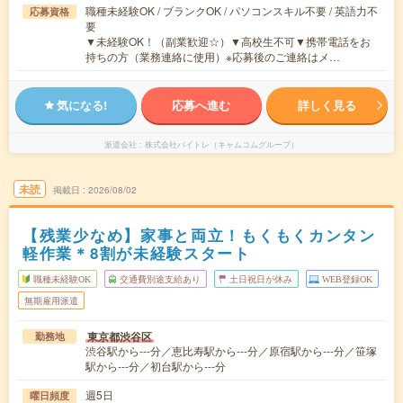
職種未経験OK / ブランクOK / パソコンスキル不要 / 英語力不
応募資格
要
▼未経験OK！（副業歓迎☆）▼高校生不可▼携帯電話をお
持ちの方（業務連絡に使用）※応募後のご連絡はメ…
気になる!
応募へ進む
詳しく見る
派遣会社
株式会社バイトレ（キャムコムグループ）
未読
掲載日
2026/08/02
【残業少なめ】家事と両立！もくもくカンタン
軽作業＊8割が未経験スタート
職種未経験OK
交通費別途支給あり
土日祝日が休み
WEB登録OK
無期雇用派遣
東京都渋谷区
勤務地
渋谷駅から---分／恵比寿駅から---分／原宿駅から---分／笹塚
駅から---分／初台駅から---分
週5日
曜日頻度