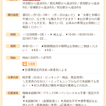
渋谷駅から徒歩5分／恵比寿駅から徒歩5分／原宿駅から徒歩
5分／笹塚駅から徒歩5分／初台駅から徒歩5分
週0日～/月1日～OK！ （月～日のあいだ） ★「火曜と木曜の
曜日頻度
午後だけ」など色々な働き方ができます！ ★お仕事ゼロの週
があっても大丈夫。 働きたい日、お休みの希望はお気軽にご
相談ください！
＜1日3時間～OK！＞▼ 例えば… ▼15:00～18:0015:00～
時間
22:0017:00～22:…
単発1日～！ ★勤務開始日や期間はお気軽にご相談くださ
期間
い！ ＃8月～ ＃9月～
時給1,500円～1,875円
時給
交通費
■ 交通費規定内支給 ※派遣先による
軽作業（仕分け・ピッキング・検品、商品管理）
仕事内容
＼文房具の仕分け／＜とってもシンプルなので未経験でも安
心！＞▼封入作業及び梱包▼雑誌や書籍などの仕分…
職種未経験OK / ブランクOK / パソコンスキル不要 / 英語力不
応募資格
要
▼未経験OK！（副業歓迎☆）▼高校生不可▼携帯電話をお
持ちの方（業務連絡に使用）※応募後のご連絡はメ…