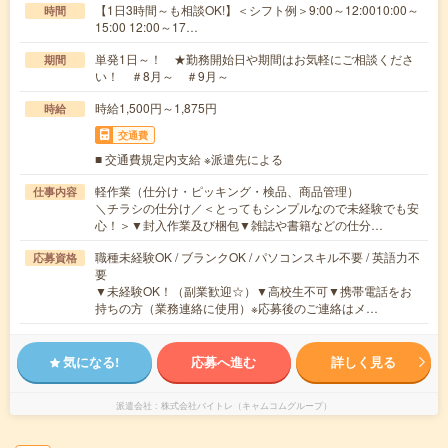
【1日3時間～も相談OK!】＜シフト例＞9:00～12:0010:00～
時間
15:00 12:00～17…
単発1日～！ ★勤務開始日や期間はお気軽にご相談くださ
期間
い！ ＃8月～ ＃9月～
時給1,500円～1,875円
時給
交通費
■ 交通費規定内支給 ※派遣先による
軽作業（仕分け・ピッキング・検品、商品管理）
仕事内容
＼チラシの仕分け／＜とってもシンプルなので未経験でも安
心！＞▼封入作業及び梱包▼雑誌や書籍などの仕分…
職種未経験OK / ブランクOK / パソコンスキル不要 / 英語力不
応募資格
要
▼未経験OK！（副業歓迎☆）▼高校生不可▼携帯電話をお
持ちの方（業務連絡に使用）※応募後のご連絡はメ…
気になる!
応募へ進む
詳しく見る
派遣会社
株式会社バイトレ（キャムコムグループ）