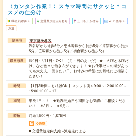
〈カンタン作業！〉スキマ時間にサクッと＊コ
スメの仕分け
職種未経験OK
交通費別途支給あり
土日祝日が休み
WEB登録OK
派遣
東京都渋谷区
勤務地
渋谷駅から徒歩5分／恵比寿駅から徒歩5分／原宿駅から徒歩
5分／笹塚駅から徒歩5分／初台駅から徒歩5分
週0日～/月1日～OK！ （月～日のあいだ） ★「火曜と木曜だ
曜日頻度
け」など色々な働き方ができます！ ★お仕事ゼロの週があっ
ても大丈夫。 働きたい日、お休みの希望はお気軽にご相談く
ださい！
【1日3時間～も相談OK!】＜シフト例＞9:00～12:0010:00～
時間
15:00 12:00～17…
単発1日～！ ★勤務開始日や期間はお気軽にご相談くださ
期間
い！ ＃8月～ ＃9月～
時給1,500円～1,875円
時給
交通費
■ 交通費規定内支給 ※派遣先による