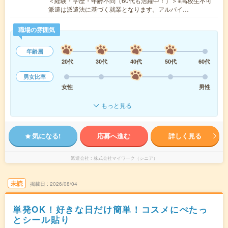
＜経験・学歴・年齢不問（60代も活躍中！）＞※高校生不可
派遣は派遣法に基づく就業となります。アルバイ…
職場の雰囲気
年齢層
20代
30代
40代
50代
60代
男女比率
女性
男性
もっと見る
気になる!
応募へ進む
詳しく見る
派遣会社
株式会社マイワーク（シニア）
未読
掲載日
2026/08/04
単発OK！好きな日だけ簡単！コスメにぺたっ
とシール貼り