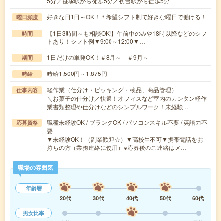
5分／笹塚駅から徒歩5分／初台駅から徒歩5分
好きな日1日～OK！＊希望シフト制で好きな曜日で働ける！
曜日頻度
【1日3時間～も相談OK!】午前中のみや18時以降などのシフ
時間
トあり！シフト例▼9:00～12:00▼…
1日だけの単発OK！＃8月～ ＃9月～
期間
時給1,500円～1,875円
時給
軽作業（仕分け・ピッキング・検品、商品管理）
仕事内容
＼お菓子の仕分け／快適！オフィスなど室内のカンタン軽作
業書類整理や仕分けなどのシンプルワーク！未経験…
職種未経験OK / ブランクOK / パソコンスキル不要 / 英語力不
応募資格
要
▼未経験OK！（副業歓迎☆）▼高校生不可▼携帯電話をお
持ちの方（業務連絡に使用）※応募後のご連絡はメ…
職場の雰囲気
年齢層
20代
30代
40代
50代
60代
男女比率