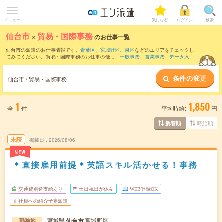
メニュー
気になる!
ログイン
検索
仙台市
×
貿易・国際事務
のお仕事一覧
仙台市の派遣のお仕事情報です。
青葉区
、
宮城野区
、
泉区
などのエリアをチェックし
てみてください。貿易・国際事務のお仕事の他に、
一般事務
、
営業事務
、
データ入
力・タイピング
などを取り揃えています。さらに、
短期
・
単発
などの期間や、
職種未
経験OK
などのこだわり条件で絞り込んでいただけます。職種辞典：
貿易・国際事務の
条件の変更
お仕事とは？とは？
仙台市 / 貿易・国際事務
1
1,850
全
件
平均時給:
円
時給順
新着順
未読
掲載日
2026/08/06
NEW
＊直接雇用前提＊英語スキル活かせる！事務
交通費別途支給あり
土日祝日が休み
WEB登録OK
正社員への紹介予定派遣
宮城県
宮城野区
仙台市
勤務地