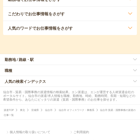
こだわり
でお仕事情報をさがす
人気のワード
でお仕事情報をさがす
勤務地 / 路線・駅
職種
人気の検索インデックス
仙台市 - 貿易・国際事務の派遣情報の検索結果。エン派遣は、エンが運営する人材派遣会社の
ポータルサイト。仙台市の派遣/求人情報を職種、勤務地、時給、勤務時間、長期・短期などの
希望条件から、あなたにピッタリの派遣（貿易・国際事務）のお仕事を探せます。
派遣TOP
東北
宮城県
仙台市
仙台市 オフィスワーク・事務系
仙台市 貿易・国際事務の派遣の
仕事一覧
個人情報の取り扱いについて
ご利用規約