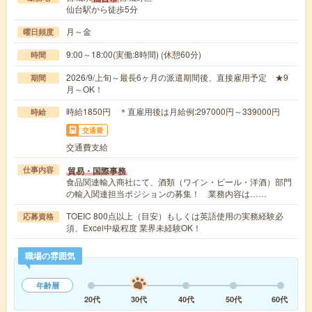
仙台駅から徒歩5分
月～金
曜日頻度
9:00～18:00(実働:8時間) (休憩60分)
時間
2026/9/上旬～最長6ヶ月の派遣期間後、直接雇用予定 ★9
期間
月～OK！
時給1850円 ＊直雇用後は月給例:297000円～339000円
時給
交通費
交通費支給
貿易・国際事務
仕事内容
食品関連輸入商社にて、酒類（ワイン・ビール・洋酒）部門
の輸入関連担当ポジションの募集！ 業務内容は……
TOEIC 800点以上（目安）もしくは英語使用の実務経験必
応募資格
須、Excel中級程度 業界未経験OK！
職場の雰囲気
年齢層
20代
30代
40代
50代
60代