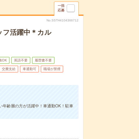
一括
応募
No.SSTH4104366712
ッフ活躍中＊カル
緒OK
英語不要
履歴書不要
交費支給
車通勤可
職場が禁煙
い年齢層の方が活躍中！車通勤OK！駐車