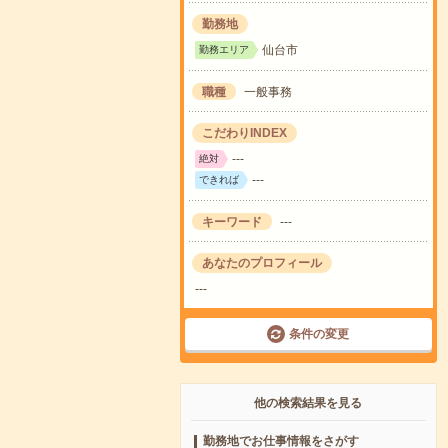
勤務地
仙台市
勤務エリア
職種
一般事務
こだわりINDEX
---
絶対
---
できれば
キーワード
---
あなたのプロフィール
---
条件の変更
他の検索結果を見る
勤務地でお仕事情報をさがす