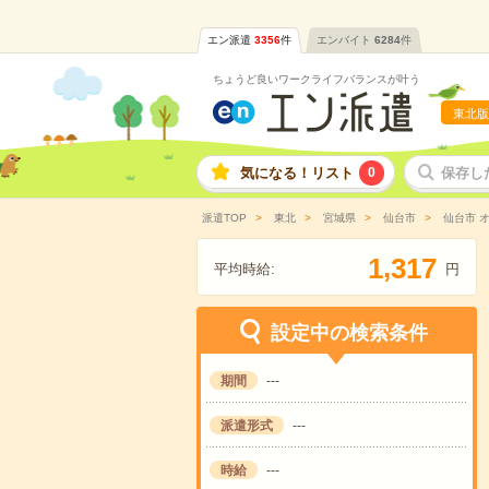
エン派遣
3356
件
エンバイト
6284
件
ちょうど良いワークライフバランスが叶う
東北版
気になる！リスト
0
保存し
派遣TOP
東北
宮城県
仙台市
仙台市 
,
1
3
1
7
平均時給:
円
設定中の検索条件
期間
---
派遣形式
---
時給
---