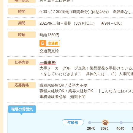
曜日頻度
月～金※土日休み！
時間
9:00～17:30(実働:7時間45分) (休憩45分) ※残業なし
期間
2026/9/上旬～長期（3カ月以上） ★9月～OK！
時給
時給1350円
交通費
交通費支給
仕事内容
一般事務
大手メーカーグループ企業！製品開発を手掛けている
トをしていただきます！ 具体的には…（1）人事関
応募資格
職種未経験OK / 英語力不要
職種未経験OK！業界未経験OK！【こんな方におス
事務経験者必須 知識不問
職場の雰囲気
年齢層
20代
30代
40代