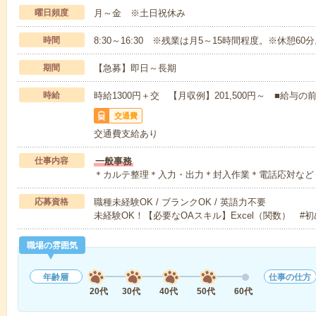
曜日頻度
月～金 ※土日祝休み
時間
8:30～16:30 ※残業は月5～15時間程度。※休憩60
期間
【急募】即日～長期
時給
時給1300円＋交 【月収例】201,500円～ ■給
交通費
交通費支給あり
仕事内容
一般事務
＊カルテ整理＊入力・出力＊封入作業＊電話応対など
応募資格
職種未経験OK / ブランクOK / 英語力不要
未経験OK！【必要なOAスキル】Excel（関数） #
職場の雰囲気
年齢層
仕事の仕方
20代
30代
40代
50代
60代