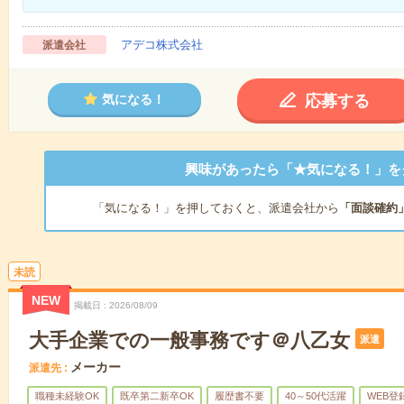
アデコ株式会社
派遣会社
応募する
気になる！
興味があったら「★気になる！」を
「気になる！」を押しておくと、派遣会社から
「面談確約
未読
NEW
掲載日
2026/08/09
大手企業での一般事務です＠八乙女
派遣
メーカー
派遣先
職種未経験OK
既卒第二新卒OK
履歴書不要
40～50代活躍
WEB登