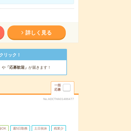
詳しく見る
クリック！
」
や
「応募歓迎」
が届きます！
一括
応募
No.ADCTHA01486477
録OK
週5日勤務
土日祝休
残業少