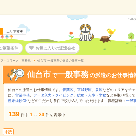
ヘル
エリア変更
た希望条件
お気に入りの派遣会社
オフィスワーク・事務系
仙台市 一般事務の派遣の仕事一覧
仙台市
一般事務
で
の派遣のお仕事情
仙台市の派遣のお仕事情報です。
青葉区
、
宮城野区
、
泉区
などのエリアをチェ
に、
営業事務
、
データ入力・タイピング
、
総務・人事・労務
などを取り揃えて
種未経験OK
などのこだわり条件で絞り込んでいただけます。職種辞典：
一般
139
1
30
件中
～
件を表示中
未読