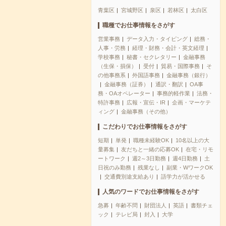
青葉区
宮城野区
泉区
若林区
太白区
職種でお仕事情報をさがす
営業事務
データ入力・タイピング
総務・
人事・労務
経理・財務・会計・英文経理
学校事務
秘書・セクレタリー
金融事務
（生保・損保）
受付
貿易・国際事務
そ
の他事務系
外国語事務
金融事務（銀行）
金融事務（証券）
通訳・翻訳
OA事
務・OAオペレーター
事務的軽作業
法務・
特許事務
広報・宣伝・IR
企画・マーケテ
ィング
金融事務（その他）
こだわりでお仕事情報をさがす
短期
単発
職種未経験OK
10名以上の大
量募集
友だちと一緒の応募OK
在宅・リモ
ートワーク
週2～3日勤務
週4日勤務
土
日祝のみ勤務
残業なし
副業・WワークOK
交通費別途支給あり
語学力が活かせる
人気のワードでお仕事情報をさがす
急募
年齢不問
財団法人
英語
書類チェ
ック
テレビ局
封入
大学