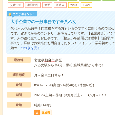
交費支給
車通勤可
大手
派遣多
Word
Excel
ここがポイント！
大手企業での一般事務です＠八乙女
40代～50代活躍中！同業務をする方もいるのですぐに聞けるので安
です。皆さまからのエントリーお待ちしています。【企業紹介】イン
す。人の役に立てるお仕事です。【幅広い年齢層が活躍中】仙台駅エ
事です。詳細はお気軽にお問合せください！ ＜インフラ業界初めてで
始め…
つづきを見る
勤務地
宮城県
仙台市
泉区
八乙女駅から車4分／黒松(宮城県)駅から車7分
曜日頻度
月～金※土日休み！
時間
8:40～17:20(実働:7時間40分) (休憩60分)
期間
2026/9/上旬～長期（3カ月以上） ★9月～OK！
時給
時給1143円
交通費