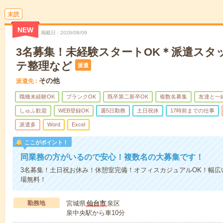
未読
NEW
掲載日
2026/08/09
3名募集！未経験スタートOK＊派遣スタ
テ整理など
派遣
その他
派遣先
職種未経験OK
ブランクOK
既卒第二新卒OK
複数名募集
友達と一
しゅふ歓迎
WEB登録OK
週5日勤務
土日祝休
17時前までの仕事
派遣多
Word
Excel
ここがポイント！
同業務の方がいるので安心！複数名の大募集です！
3名募集！土日祝お休み！休憩室完備！オフィスカジュアルOK！幅広
場無料！
勤務地
宮城県
仙台市
泉区
泉中央駅から車10分