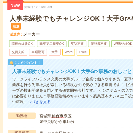
NEW
掲載日
2026/08/09
人事未経験でもチャレンジOK！大手Gr
派遣
メーカー
派遣先
職種未経験OK
既卒第二新卒OK
英語不要
履歴書不要
WEB登録OK
交費支給
車通勤可
大手
Word
Excel
ここがポイント！
人事未経験でもチャレンジOK！大手Gr×事務のおしごと
ワークライフバランス充実の大手グループ企業で働きやすさ良！夏季
業務を行う先輩社員が常にいる環境なので安心できる環境です！【企
ープの技術開発を専門とする研究開発会社です。 ＜システムへの入
は必要ありません＊事務経験積めちゃいます＞残業基本ナシ＆土日祝
い環境…
つづきを見る
勤務地
宮城県
仙台市
泉区
泉中央駅から車15分