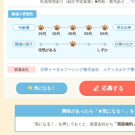
社員登用あり（紹介予定派遣）■昇給・賞与あり …
つ
職場の雰囲気
年齢層
男女比率
20代
30代
40代
50代
60代
職場の様子
仕事の仕方
活気がある
しずか
日研トータルソーシング株式会社 メディカルケア事
派遣会社
応募する
気になる！
興味があったら「★気になる！」を
「気になる！」を押しておくと、派遣会社から
「面談確約