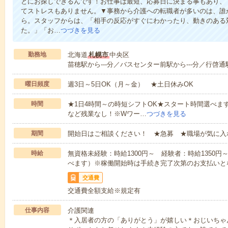
とにお探しできるんです！お仕事は最短、応募日に決まる事もあり、
てストレスもありません。▼事務から介護への転職者が多いのは、誰
ら。スタッフからは、「相手の反応がすぐにわかったり、動きのある
た。」「お…
つづきを見る
勤務地
北海道
札幌市
中央区
苗穂駅から---分／バスセンター前駅から---分／行啓通駅
曜日頻度
週3日～5日OK（月～金） ★土日休みOK
時間
★1日4時間～の時短シフトOK★スタート時間選べます！7:00～1
など残業なし！※Wワー…
つづきを見る
期間
開始日はご相談ください！ ★急募 ★職場が気に入
時給
無資格未経験：時給1300円～ 経験者：時給1350
べます）※稼働開始時は手続き完了次第のお支払いと
交通費
交通費全額支給※規定有
仕事内容
介護関連
＊入居者の方の「ありがとう」が嬉しい＊おじいちゃ