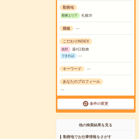
勤務地
札幌市
勤務エリア
職種
---
こだわりINDEX
週4日勤務
絶対
---
できれば
キーワード
---
あなたのプロフィール
---
条件の変更
他の検索結果を見る
勤務地でお仕事情報をさがす