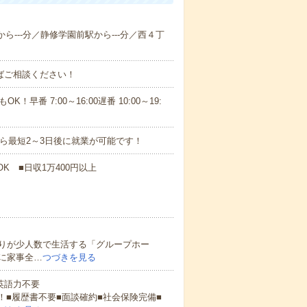
から---分／静修学園前駅から---分／西４丁
ればご相談ください！
！早番 7:00～16:00遅番 10:00～19:
から最短2～3日後に就業が可能です！
K ■日収1万400円以上
りが少人数で生活する「グループホー
に家事全…
つづきを見る
 英語力不要
！■履歴書不要■面談確約■社会保険完備■