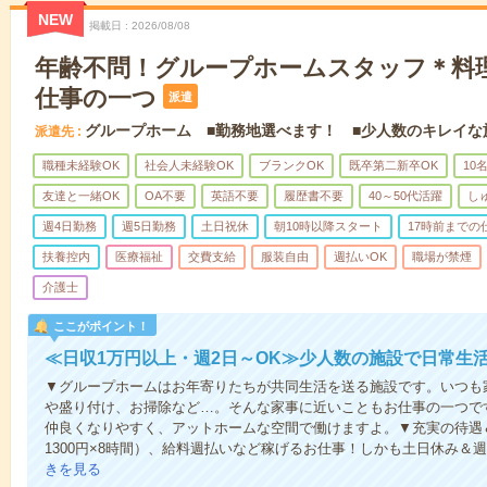
NEW
掲載日
2026/08/08
年齢不問！グループホームスタッフ＊料
仕事の一つ
派遣
グループホーム ■勤務地選べます！ ■少人数のキレイな
派遣先
職種未経験OK
社会人未経験OK
ブランクOK
既卒第二新卒OK
10
友達と一緒OK
OA不要
英語不要
履歴書不要
40～50代活躍
し
週4日勤務
週5日勤務
土日祝休
朝10時以降スタート
17時前までの
扶養控内
医療福祉
交費支給
服装自由
週払いOK
職場が禁煙
介護士
ここがポイント！
≪日収1万円以上・週2日～OK≫少人数の施設で日常生
▼グループホームはお年寄りたちが共同生活を送る施設です。いつも
や盛り付け、お掃除など…。そんな家事に近いこともお仕事の一つで
仲良くなりやすく、アットホームな空間で働けますよ。▼充実の待遇＆
1300円×8時間）、給料週払いなど稼げるお仕事！しかも土日休み＆
きを見る