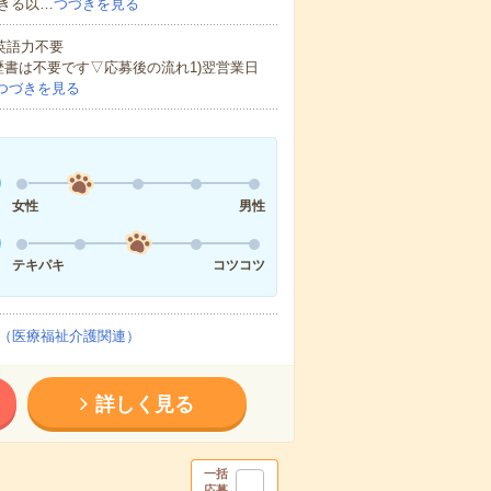
きる以…
つづきを見る
 英語力不要
歴書は不要です▽応募後の流れ1)翌営業日
つづきを見る
女性
男性
テキパキ
コツコツ
（医療福祉介護関連）
詳しく見る
一括
応募