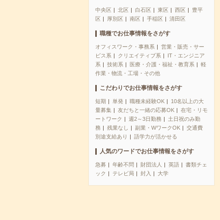
中央区
北区
白石区
東区
西区
豊平
区
厚別区
南区
手稲区
清田区
職種でお仕事情報をさがす
オフィスワーク・事務系
営業・販売・サー
ビス系
クリエイティブ系
IT・エンジニア
系
技術系
医療・介護・福祉・教育系
軽
作業・物流・工場・その他
こだわりでお仕事情報をさがす
短期
単発
職種未経験OK
10名以上の大
量募集
友だちと一緒の応募OK
在宅・リモ
ートワーク
週2～3日勤務
土日祝のみ勤
務
残業なし
副業・WワークOK
交通費
別途支給あり
語学力が活かせる
人気のワードでお仕事情報をさがす
急募
年齢不問
財団法人
英語
書類チェ
ック
テレビ局
封入
大学