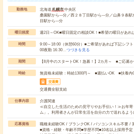
勤務地
北海道
札幌市
中央区
桑園駅から---分／西２８丁目駅から---分／山鼻９条駅
目駅から---分
曜日頻度
週2日～OK■曜日固定の相談OK！■希望の曜日があ
時間
9:00～18:00（休憩60分）■ご希望があれば下記シフトもOK
00夜勤 16:30…
つづきを見る
期間
【8月中のスタートOK！急募！】2カ月～ ■ご応募
時給
無資格未経験：時給1300円～ ■週払いOK ■扶養内O
交通費
交通費全額支給
仕事内容
介護関連
≪自立した生活のための見守りやお手伝い！≫お年寄
ム」。利用者さんが日常生活を自分の力で送れるよう
応募資格
職種未経験OK / ブランクOK / パソコンスキル不要 /
■資格・経験・年齢不問■学歴不問■10名以上採用予定