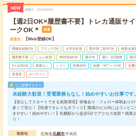
NEW
掲載日
2026/08/08
【週2日OK×履歴書不要】トレカ通販サ
ークOK＊
派遣
【Web登録OK】
派遣先
職種未経験OK
ブランクOK
大学生歓迎
既卒第二新卒OK
複数名募
履歴書不要
しゅふ歓迎
WEB登録OK
週1OK
週2～3日勤務
週4
5ｈ以内OK
残業なし
シフト
扶養控内
副業・WワークOK
交費
派遣多
ルーティン
ここがポイント！
未経験大歓迎！受電業務もなし！始めやすいお仕事です
【安心してスタートできる就業環境】研修あり・フォロー体制ありの
多くて安心！【快適でキレイなオフィス】職場のビル内にはコンビニ
きやすい！始めやすい！】札幌駅から徒歩5分でアクセス抜群＊残業
リ！
勤務地
北海道
札幌市
中央区