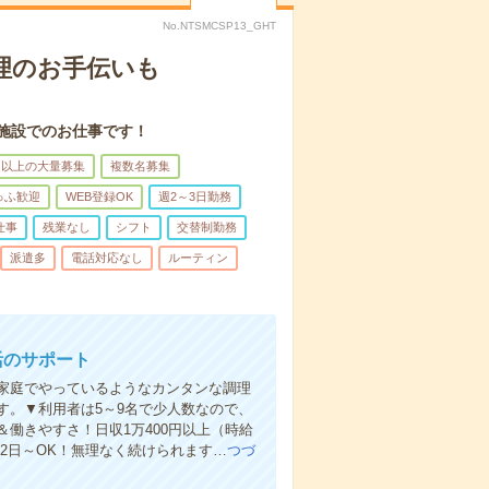
No.NTSMCSP13_GHT
理のお手伝いも
施設でのお仕事です！
名以上の大量募集
複数名募集
ゅふ歓迎
WEB登録OK
週2～3日勤務
仕事
残業なし
シフト
交替制勤務
派遣多
電話対応なし
ルーティン
活のサポート
家庭でやっているようなカンタンな調理
す。▼利用者は5～9名で少人数なので、
働きやすさ！日収1万400円以上（時給
週2日～OK！無理なく続けられます…
つづ