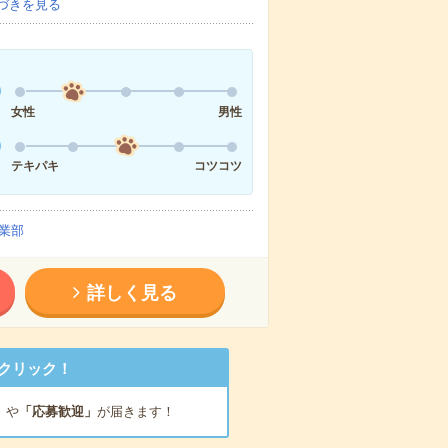
づきを見る
女性
男性
テキパキ
コツコツ
業部
詳しく見る
クリック！
」
や
「応募歓迎」
が届きます！