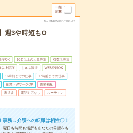
一括
応募
No.MNPWH856386-12
】週3や時短もO
新卒OK
10名以上の大量募集
複数名募集
0歳以上活躍
しゅふ歓迎
WEB登録OK
16時前までの仕事
17時前までの仕事
副業・WワークOK
医療福祉
派遣多
電話対応なし
ルーティン
！事務→介護への転職は相性〇！
ら、曜日も時間も場所もあなたの希望をも