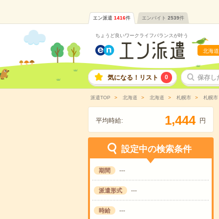
エン派遣
1416
件
エンバイト
2539
件
ちょうど良いワークライフバランスが叶う
北海道
気になる！リスト
0
保存し
派遣TOP
北海道
北海道
札幌市
札幌市
,
1
4
4
4
平均時給:
円
設定中の検索条件
期間
---
派遣形式
---
時給
---