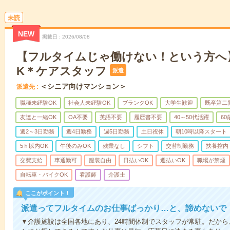
未読
NEW
掲載日
2026/08/08
【フルタイムじゃ働けない！という方へ
K＊ケアスタッフ
派遣
＜シニア向けマンション＞
派遣先
職種未経験OK
社会人未経験OK
ブランクOK
大学生歓迎
既卒第二
友達と一緒OK
OA不要
英語不要
履歴書不要
40～50代活躍
6
週2～3日勤務
週4日勤務
週5日勤務
土日祝休
朝10時以降スタート
5ｈ以内OK
午後のみOK
残業なし
シフト
交替制勤務
扶養控内
交費支給
車通勤可
服装自由
日払いOK
週払いOK
職場が禁煙
自転車・バイクOK
看護師
介護士
ここがポイント！
派遣ってフルタイムのお仕事ばっかり…と、諦めないで
▼介護施設は全国各地にあり、24時間体制でスタッフが常駐。だか