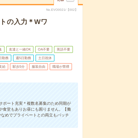
No.EVO0021/【002】
イトの入力＊Wワ
集
友達と一緒OK
OA不要
英語不要
日勤務
週5日勤務
土日祝休
支給
駅歩5分
服装自由
職場が禁煙
。
サポート充実＊複数名募集のため同期が
や食堂もありお昼にも困りません。【働
少なめでプライベートとの両立もバッチ