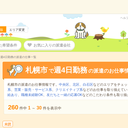
ヘル
版
エリア変更
た希望条件
お気に入りの派遣会社
 週4日勤務の派遣の仕事一覧
札幌市
週4日勤務
で
の派遣のお仕事
札幌市の派遣のお仕事情報です。
中央区
、
北区
、
白石区
などのエリアをチェッ
系
、
営業・販売・サービス系
、
クリエイティブ系
などのお仕事を取り揃えてい
給あり
、
職種未経験OK
、
友だちと一緒の応募OK
などのこだわり条件も取り揃
260
1
30
件中
～
件を表示中
未読