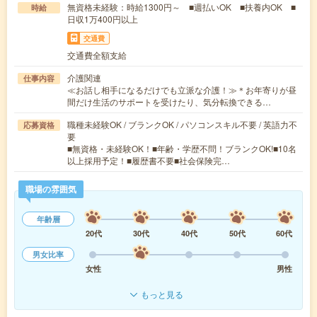
無資格未経験：時給1300円～ ■週払いOK ■扶養内OK ■
時給
日収1万400円以上
交通費
交通費全額支給
介護関連
仕事内容
≪お話し相手になるだけでも立派な介護！≫＊お年寄りが昼
間だけ生活のサポートを受けたり、気分転換できる…
職種未経験OK / ブランクOK / パソコンスキル不要 / 英語力不
応募資格
要
■無資格・未経験OK！■年齢・学歴不問！ブランクOK!■10名
以上採用予定！■履歴書不要■社会保険完…
職場の雰囲気
年齢層
20代
30代
40代
50代
60代
男女比率
女性
男性
もっと見る