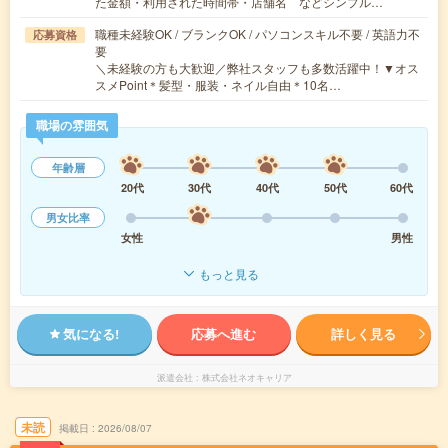
た金額・利用された時間帯・店舗名 などシンプル…
職種未経験OK / ブランクOK / パソコンスキル不要 / 英語力不
応募資格
要
＼未経験の方も大歓迎／弊社スタッフも多数活躍中！▼オス
スメPoint＊髪型・服装・ネイル自由＊10名…
職場の雰囲気
年齢層
20代
30代
40代
50代
60代
男女比率
女性
男性
もっと見る
気になる!
応募へ進む
詳しく見る
派遣会社
株式会社ネオキャリア
未読
掲載日
2026/08/07