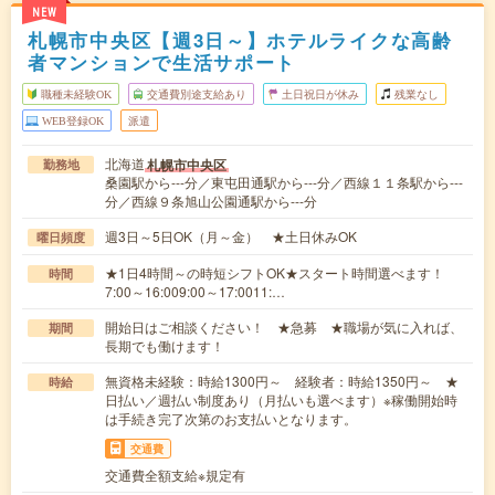
NEW
札幌市中央区【週3日～】ホテルライクな高齢
者マンションで生活サポート
職種未経験OK
交通費別途支給あり
土日祝日が休み
残業なし
WEB登録OK
派遣
北海道
札幌市中央区
勤務地
桑園駅から---分／東屯田通駅から---分／西線１１条駅から---
分／西線９条旭山公園通駅から---分
週3日～5日OK（月～金） ★土日休みOK
曜日頻度
★1日4時間～の時短シフトOK★スタート時間選べます！
時間
7:00～16:009:00～17:0011:…
開始日はご相談ください！ ★急募 ★職場が気に入れば、
期間
長期でも働けます！
無資格未経験：時給1300円～ 経験者：時給1350円～ ★
時給
日払い／週払い制度あり（月払いも選べます）※稼働開始時
は手続き完了次第のお支払いとなります。
交通費
交通費全額支給※規定有