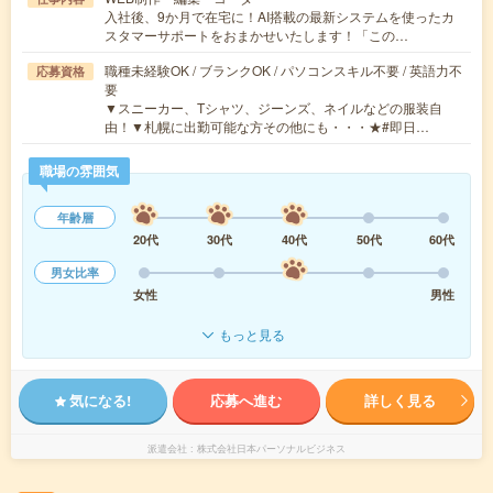
入社後、9か月で在宅に！AI搭載の最新システムを使ったカ
スタマーサポートをおまかせいたします！「この…
職種未経験OK / ブランクOK / パソコンスキル不要 / 英語力不
応募資格
要
▼スニーカー、Tシャツ、ジーンズ、ネイルなどの服装自
由！▼札幌に出勤可能な方その他にも・・・★#即日…
職場の雰囲気
年齢層
20代
30代
40代
50代
60代
男女比率
女性
男性
もっと見る
気になる!
応募へ進む
詳しく見る
派遣会社
株式会社日本パーソナルビジネス