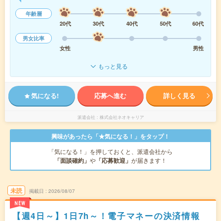
年齢層
20代
30代
40代
50代
60代
男女比率
女性
男性
もっと見る
気になる!
応募へ進む
詳しく見る
派遣会社
株式会社ネオキャリア
興味があったら「★気になる！」をタップ！
「気になる！」を押しておくと、派遣会社から
「面談確約」
や
「応募歓迎」
が届きます！
未読
掲載日
2026/08/07
NEW
【週4日～】1日7h～！電子マネーの決済情報