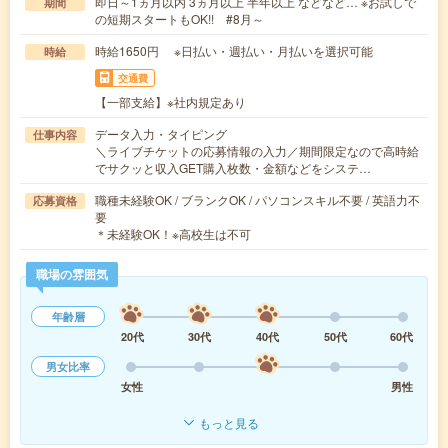
即日～1ヵ月以内 3ヵ月以上 半年以上 などなど… ※お試しで
期間
の短期スタートもOK!! #8月～
時給1650円 ※日払い・週払い・月払いを選択可能
時給
交通費
【一部支給】※社内規定あり
データ入力・タイピング
仕事内容
＼ライブチケットの応募情報の入力／期間限定なので高時給
でサクッと収入GET購入枚数・金額などをシステ…
職種未経験OK / ブランクOK / パソコンスキル不要 / 英語力不
応募資格
要
＊未経験OK！※高校生は不可
職場の雰囲気
年齢層
20代
30代
40代
50代
60代
男女比率
女性
男性
もっと見る