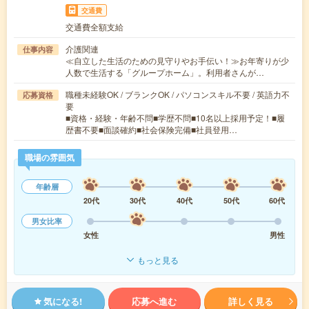
交通費
交通費全額支給
介護関連
仕事内容
≪自立した生活のための見守りやお手伝い！≫お年寄りが少
人数で生活する「グループホーム」。利用者さんが…
職種未経験OK / ブランクOK / パソコンスキル不要 / 英語力不
応募資格
要
■資格・経験・年齢不問■学歴不問■10名以上採用予定！■履
歴書不要■面談確約■社会保険完備■社員登用…
職場の雰囲気
年齢層
20代
30代
40代
50代
60代
男女比率
女性
男性
もっと見る
気になる!
応募へ進む
詳しく見る