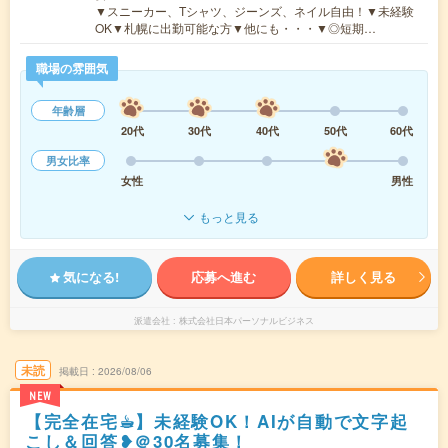
▼スニーカー、Tシャツ、ジーンズ、ネイル自由！▼未経験
OK▼札幌に出勤可能な方▼他にも・・・▼◎短期…
職場の雰囲気
年齢層
20代
30代
40代
50代
60代
男女比率
女性
男性
もっと見る
気になる!
応募へ進む
詳しく見る
派遣会社
株式会社日本パーソナルビジネス
未読
掲載日
2026/08/06
NEW
【完全在宅☕︎】未経験OK！AIが自動で文字起
こし＆回答❥＠30名募集！