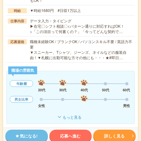
もOK！
▼時給1680円 #日収1万以上
時給
データ入力・タイピング
仕事内容
▶在宅〇シフト相談〇<パターン通りに対応すればOK！
>「この項目って何書くの？」「今ってどんな契約で…
職種未経験OK / ブランクOK / パソコンスキル不要 / 英語力不
応募資格
要
▼スニーカー、Tシャツ、ジーンズ、ネイルなどの服装自
由！▼札幌に出勤可能な方その他にも・・・★#即日…
職場の雰囲気
年齢層
20代
30代
40代
50代
60代
男女比率
女性
男性
もっと見る
気になる!
応募へ進む
詳しく見る