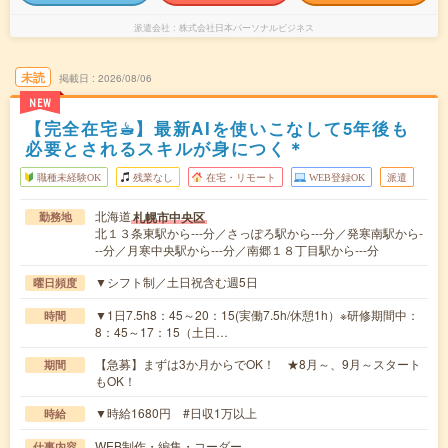
派遣会社
株式会社日本パーソナルビジネス
未読
掲載日
2026/08/06
NEW
【完全在宅☕︎】最新AIを使いこなして5年後も
必要とされるスキルが身につく＊
職種未経験OK
残業なし
在宅・リモート
WEB登録OK
派遣
北海道
札幌市中央区
勤務地
北１３条東駅から---分／さっぽろ駅から---分／発寒南駅から-
--分／月寒中央駅から---分／南郷１８丁目駅から---分
▼シフト制／土日祝含む週5日
曜日頻度
▼1日7.5h8：45～20：15(実働7.5h/休憩1h）※研修期間中：
時間
8：45～17：15（土日…
【急募】まずは3か月からでOK！ ★8月～、9月～スタート
期間
もOK！
▼時給1680円 #日収1万以上
時給
WEB制作・編集・コーダー
仕事内容