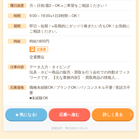
月～日祝/週2～OK ※ご希望をご相談ください！
曜日頻度
9:00～19:00※1日3時間～OK！
時間
即日～短期！※長期的にガッツリ稼ぎたい方もOK！お気軽に
期間
ご相談ください。
時給1800円
時給
交通費
交通費込
データ入力・タイピング
仕事内容
玩具・ホビー商品の販売・買取を行う会社での内勤オフィス
ワークです。【主な業務内容】・買取商品の情報入…
職種未経験OK / ブランクOK / パソコンスキル不要 / 英語力不
応募資格
要
■未経験OK
気になる!
応募へ進む
詳しく見る
派遣会社
株式会社エボルカ