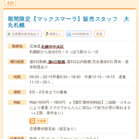
未読
期間限定【マックスマーラ】販売スタッフ 大
丸札幌
交通費別途支給あり
残業なし
WEB登録OK
派遣
北海道
札幌市中央区
勤務地
札幌駅から徒歩2分／さっぽろ駅から---分
週5日勤務,
,週3日以内勤務,完全週休2日,育休・産
週4日勤務
曜日頻度
休制度あり
09:30～20:15早番9:30～18:30 中番10:15～19:15 遅番
時間
11:15～20:1…
9月～2月末までの募集
期間
時給1600円～1800円 ※【繁忙期特別時給】ご経験・スキル
時給
により優遇 スマホでかんたんに前払いで給与が受け取れます
（※上限、条件あり）
交通費
交通費全額支給（規定あり）
販売（アパレル・ファッション・コスメ）
仕事内容