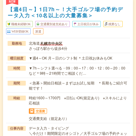
NEW
【週4日～】1日7h～！大手ゴルフ場の予約デ
ータ入力＜10名以上の大量募集＞
職種未経験OK
交通費別途支給あり
土日祝日が休み
残業なし
WEB登録OK
派遣
北海道
札幌市中央区
勤務地
さっぽろ駅から徒歩4分
▼週4～OK 月～日のシフト制 ＊土日祝お休みもOK
曜日頻度
▼7h～シフト選べる・09：00～17：00・12：00～20：00
時間
など＊9時～21時間でご相談くだ…
＜急募＞開始日相談～まずはお試し短期 ＊長期もご紹介可
期間
能です！
時給1600～1700円 ※日払いOK(規定あり) ※スキルにより
時給
応相談
交通費
交通費支給（規定あり）
データ入力・タイピング
仕事内容
＼今だけ！期間限定のオシゴト／大手ゴルフ場の予約チェッ