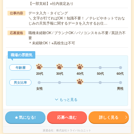
【一部支給】※社内規定あり
データ入力・タイピング
仕事内容
＼ 文字が打てればOK！知識不要！ ／テレビやネットでおな
じみの天気予報に関するデータを入力するお仕…
職種未経験OK / ブランクOK / パソコンスキル不要 / 英語力不
応募資格
要
＊未経験OK！※高校生は不可
職場の雰囲気
年齢層
20代
30代
40代
50代
60代
男女比率
女性
男性
もっと見る
気になる!
応募へ進む
詳しく見る
派遣会社
株式会社トライバルユニット