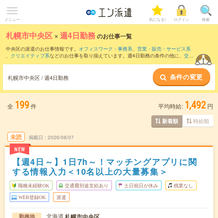
メニュー
気になる!
ログイン
検索
札幌市中央区
×
週4日勤務
のお仕事一覧
中央区の派遣のお仕事情報です。
オフィスワーク・事務系
、
営業・販売・サービス系
、
クリエイティブ系
などのお仕事を取り揃えています。週4日勤務の条件の他に、
交通
費別途支給あり
、
職種未経験OK
、
友だちと一緒の応募OK
などのこだわり条件も取り
揃えています。
条件の変更
札幌市中央区 / 週4日勤務
199
1,492
全
件
平均時給:
円
時給順
新着順
未読
掲載日
2026/08/07
NEW
【週4日～】1日7h～！マッチングアプリに関
する情報入力＜10名以上の大量募集＞
職種未経験OK
交通費別途支給あり
土日祝日が休み
残業なし
WEB登録OK
派遣
北海道
札幌市中央区
勤務地