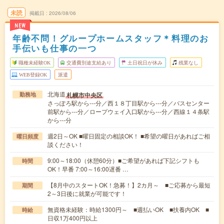
未読
掲載日
2026/08/06
NEW
年齢不問！グループホームスタッフ＊料理のお
手伝いも仕事の一つ
職種未経験OK
交通費別途支給あり
土日祝日が休み
残業なし
WEB登録OK
派遣
北海道
札幌市中央区
勤務地
さっぽろ駅から---分／西１８丁目駅から---分／バスセンター
前駅から---分／ロープウェイ入口駅から---分／西線１４条駅
から---分
週2日～OK ■曜日固定の相談OK！ ■希望の曜日があればご相
曜日頻度
談ください！
9:00～18:00（休憩60分）■ご希望があれば下記シフトも
時間
OK！早番 7:00～16:00遅番 …
【8月中のスタートOK！急募！】2カ月～ ■ご応募から最短
期間
2～3日後に就業が可能です！
無資格未経験：時給1300円～ ■週払いOK ■扶養内OK ■
時給
日収1万400円以上