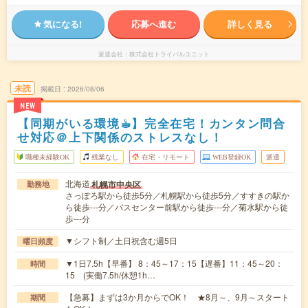
気になる!
応募へ進む
詳しく見る
派遣会社
株式会社トライバルユニット
未読
掲載日
2026/08/06
NEW
【同期がいる環境☕︎】完全在宅！カンタン問合
せ対応＠上下関係のストレスなし！
職種未経験OK
残業なし
在宅・リモート
WEB登録OK
派遣
北海道
札幌市中央区
勤務地
さっぽろ駅から徒歩5分／札幌駅から徒歩5分／すすきの駅か
ら徒歩---分／バスセンター前駅から徒歩---分／菊水駅から徒
歩---分
▼シフト制／土日祝含む週5日
曜日頻度
▼1日7.5h【早番】 8：45～17：15【遅番】11：45～20：
時間
15 (実働7.5h/休憩1h…
【急募】まずは3か月からでOK！ ★8月～、9月～スタート
期間