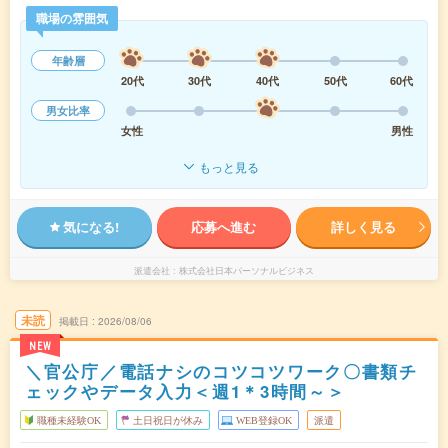
職場の雰囲気
年齢層
20代
30代
40代
50代
60代
男女比率
女性
男性
もっと見る
気になる!
応募へ進む
詳しく見る
派遣会社
株式会社日本パーソナルビジネス
未読
掲載日
2026/08/06
NEW
＼官公庁／電話ナシのコツコツワーク〇書類チ
ェックやデータ入力＜週1＊3時間～＞
職種未経験OK
土日祝日が休み
WEB登録OK
派遣