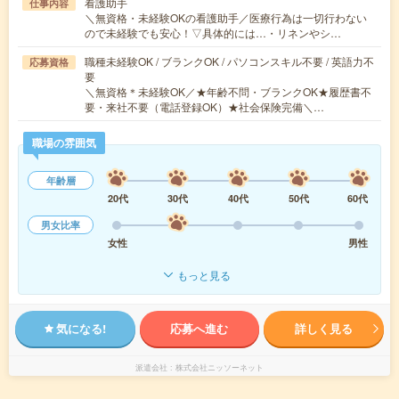
看護助手
仕事内容
＼無資格・未経験OKの看護助手／医療行為は一切行わない
ので未経験でも安心！▽具体的には…・リネンやシ…
職種未経験OK / ブランクOK / パソコンスキル不要 / 英語力不
応募資格
要
＼無資格＊未経験OK／★年齢不問・ブランクOK★履歴書不
要・来社不要（電話登録OK）★社会保険完備＼…
職場の雰囲気
年齢層
20代
30代
40代
50代
60代
男女比率
女性
男性
もっと見る
気になる!
応募へ進む
詳しく見る
派遣会社
株式会社ニッソーネット