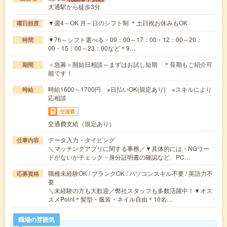
大通駅から徒歩3分
▼週4～OK 月～日のシフト制 ＊土日祝お休みもOK
曜日頻度
▼7h～シフト選べる・09：00～17：00・12：00～20：
時間
00・15：00～23：00など＊9…
＜急募＞開始日相談～まずはお試し短期 ＊長期もご紹介可
期間
能です！
時給1600～1700円 ※日払いOK(規定あり) ※スキルにより
時給
応相談
交通費
交通費支給（規定あり）
データ入力・タイピング
仕事内容
＼マッチングアプリに関する事務／▼具体的には・NGワー
ドがないかチェック・身分証明書の確認など、PC…
職種未経験OK / ブランクOK / パソコンスキル不要 / 英語力不
応募資格
要
＼未経験の方も大歓迎／弊社スタッフも多数活躍中！▼オス
スメPoint＊髪型・服装・ネイル自由＊10名…
職場の雰囲気