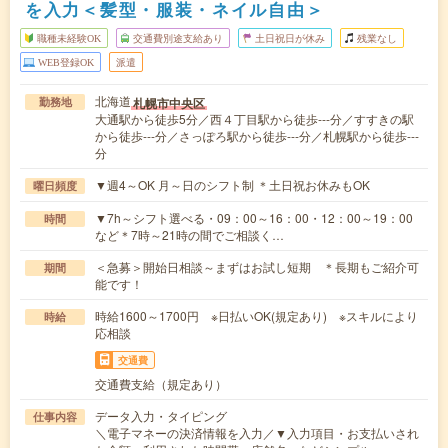
を入力＜髪型・服装・ネイル自由＞
職種未経験OK
交通費別途支給あり
土日祝日が休み
残業なし
WEB登録OK
派遣
北海道
札幌市中央区
勤務地
大通駅から徒歩5分／西４丁目駅から徒歩---分／すすきの駅
から徒歩---分／さっぽろ駅から徒歩---分／札幌駅から徒歩---
分
▼週4～OK 月～日のシフト制 ＊土日祝お休みもOK
曜日頻度
▼7h～シフト選べる・09：00～16：00・12：00～19：00
時間
など＊7時～21時の間でご相談く…
＜急募＞開始日相談～まずはお試し短期 ＊長期もご紹介可
期間
能です！
時給1600～1700円 ※日払いOK(規定あり) ※スキルにより
時給
応相談
交通費
交通費支給（規定あり）
データ入力・タイピング
仕事内容
＼電子マネーの決済情報を入力／▼入力項目・お支払いされ