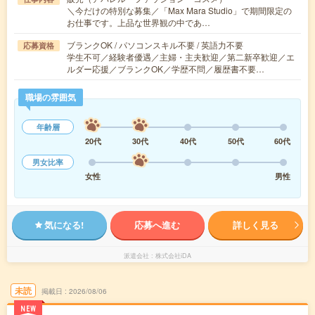
＼今だけの特別な募集／「Max Mara Studio」で期間限定の
お仕事です。上品な世界観の中であ…
ブランクOK / パソコンスキル不要 / 英語力不要
応募資格
学生不可／経験者優遇／主婦・主夫歓迎／第二新卒歓迎／エ
ルダー応援／ブランクOK／学歴不問／履歴書不要…
職場の雰囲気
年齢層
20代
30代
40代
50代
60代
男女比率
女性
男性
気になる!
応募へ進む
詳しく見る
派遣会社
株式会社iDA
未読
掲載日
2026/08/06
NEW