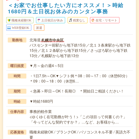
＜お家でお仕事したい方にオススメ！＞時給
1680円＆土日祝お休みのカンタン事務
職種未経験OK
土日祝日が休み
残業なし
在宅・リモート
WEB登録OK
派遣
北海道
札幌市中央区
勤務地
バスセンター前駅から地下鉄15分／北１３条東駅から地下鉄
15分／北１２条駅から地下鉄15分／さっぽろ駅から地下鉄
13分／札幌駅から地下鉄13分
▼月～金の週4～5日
曜日頻度
・1日7.5h～OK▼シフト例＊08：00～17：00（休憩60分）
時間
＊09：00～18：00（休憩6…
＜急募＞即日～OK！長期◎ ＊開始日ご相談ください！
期間
▼時給1680円
時給
事務的軽作業
仕事内容
<ゆくゆく在宅勤務が叶う！>「この項目って何書くの？」
「今ってどんな契約ですか？」…など、お客様から…
職種未経験OK / ブランクOK / パソコンスキル不要 / 英語力不
応募資格
要