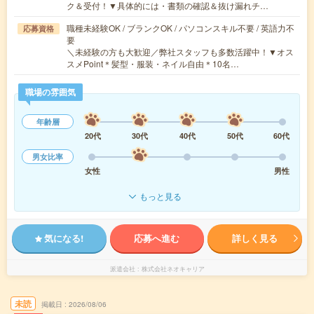
ク＆受付！▼具体的には・書類の確認＆抜け漏れチ…
職種未経験OK / ブランクOK / パソコンスキル不要 / 英語力不
応募資格
要
＼未経験の方も大歓迎／弊社スタッフも多数活躍中！▼オス
スメPoint＊髪型・服装・ネイル自由＊10名…
職場の雰囲気
年齢層
20代
30代
40代
50代
60代
男女比率
女性
男性
もっと見る
気になる!
応募へ進む
詳しく見る
派遣会社
株式会社ネオキャリア
未読
掲載日
2026/08/06