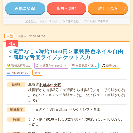
気になる!
応募へ進む
詳しく見る
派遣会社
日研トータルソーシング株式会社 メディカルケア事業部
未読
掲載日
2026/08/06
NEW
＜電話なし×時給1650円＞服装髪色ネイル自由
＊簡単な音楽ライブチケット入力
職種未経験OK
交通費別途支給あり
土日祝日が休み
残業なし
WEB登録OK
派遣
北海道
札幌市中央区
勤務地
札幌駅から徒歩3分／大通駅から徒歩3分／さっぽろ駅から徒
歩3分／バスセンター前駅から徒歩3分／西１１丁目駅から徒
歩3分
月～日のうち週1日以上からOK ＊シフト自由
曜日頻度
シフト例(1)9:00～16:00(2)9:00～17:00(3)9:00～18:009:00
時間
～21…