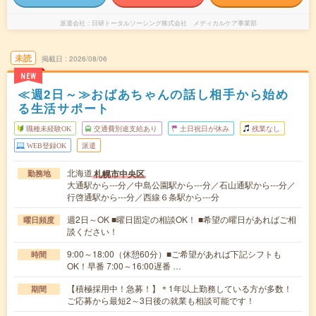
派遣会社
日研トータルソーシング株式会社 メディカルケア事業部
未読
掲載日
2026/08/06
NEW
≪週2日～≫おばあちゃんの話し相手から始め
る生活サポート
職種未経験OK
交通費別途支給あり
土日祝日が休み
残業なし
WEB登録OK
派遣
北海道
札幌市中央区
勤務地
大通駅から---分／中島公園駅から---分／石山通駅から---分／
行啓通駅から---分／西線６条駅から---分
週2日～OK ■曜日固定の相談OK！ ■希望の曜日があればご相
曜日頻度
談ください！
9:00～18:00（休憩60分）■ご希望があれば下記シフトも
時間
OK！早番 7:00～16:00遅番 …
【積極採用中！急募！】＊1年以上勤務している方が多数！
期間
ご応募から最短2～3日後の就業も相談可能です！