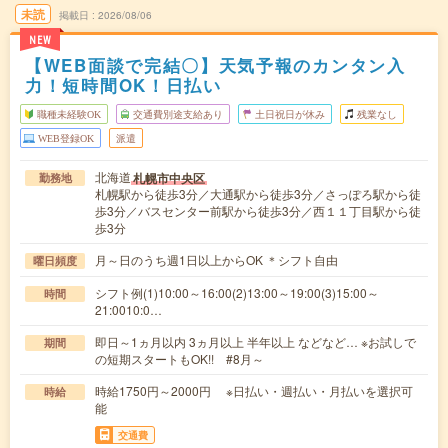
未読
掲載日
2026/08/06
NEW
【WEB面談で完結〇】天気予報のカンタン入
力！短時間OK！日払い
職種未経験OK
交通費別途支給あり
土日祝日が休み
残業なし
WEB登録OK
派遣
北海道
札幌市中央区
勤務地
札幌駅から徒歩3分／大通駅から徒歩3分／さっぽろ駅から徒
歩3分／バスセンター前駅から徒歩3分／西１１丁目駅から徒
歩3分
月～日のうち週1日以上からOK ＊シフト自由
曜日頻度
シフト例(1)10:00～16:00(2)13:00～19:00(3)15:00～
時間
21:0010:0…
即日～1ヵ月以内 3ヵ月以上 半年以上 などなど… ※お試しで
期間
の短期スタートもOK!! #8月～
時給1750円～2000円 ※日払い・週払い・月払いを選択可
時給
能
交通費