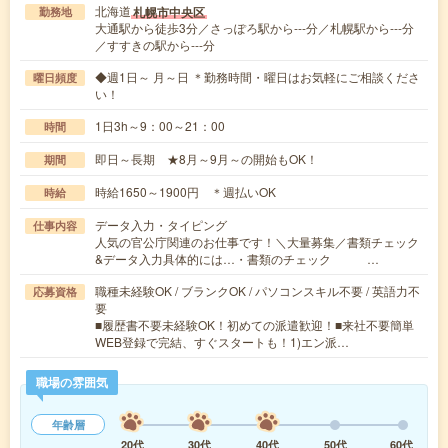
北海道
札幌市中央区
勤務地
大通駅から徒歩3分／さっぽろ駅から---分／札幌駅から---分
／すすきの駅から---分
◆週1日～ 月～日 ＊勤務時間・曜日はお気軽にご相談くださ
曜日頻度
い！
1日3h～9：00～21：00
時間
即日～長期 ★8月～9月～の開始もOK！
期間
時給1650～1900円 ＊週払いOK
時給
データ入力・タイピング
仕事内容
人気の官公庁関連のお仕事です！＼大量募集／書類チェック
&データ入力具体的には…・書類のチェック …
職種未経験OK / ブランクOK / パソコンスキル不要 / 英語力不
応募資格
要
■履歴書不要未経験OK！初めての派遣歓迎！■来社不要簡単
WEB登録で完結、すぐスタートも！1)エン派…
職場の雰囲気
年齢層
20代
30代
40代
50代
60代