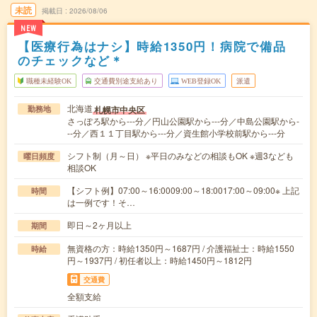
未読
掲載日
2026/08/06
NEW
【医療行為はナシ】時給1350円！病院で備品
のチェックなど＊
職種未経験OK
交通費別途支給あり
WEB登録OK
派遣
北海道
札幌市中央区
勤務地
さっぽろ駅から---分／円山公園駅から---分／中島公園駅から-
--分／西１１丁目駅から---分／資生館小学校前駅から---分
シフト制（月～日） ※平日のみなどの相談もOK ※週3なども
曜日頻度
相談OK
【シフト例】07:00～16:0009:00～18:0017:00～09:00※ 上記
時間
は一例です！そ…
即日～2ヶ月以上
期間
無資格の方：時給1350円～1687円 / 介護福祉士：時給1550
時給
円～1937円 / 初任者以上：時給1450円～1812円
交通費
全額支給