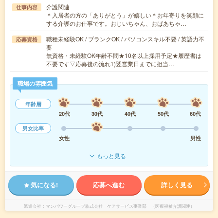
介護関連
仕事内容
＊入居者の方の「ありがとう」が嬉しい＊お年寄りを笑顔に
する介護のお仕事です。おじいちゃん、おばあちゃ…
職種未経験OK / ブランクOK / パソコンスキル不要 / 英語力不
応募資格
要
無資格・未経験OK年齢不問★10名以上採用予定★履歴書は
不要です▽応募後の流れ1)翌営業日までに担当…
職場の雰囲気
年齢層
20代
30代
40代
50代
60代
男女比率
女性
男性
もっと見る
気になる!
応募へ進む
詳しく見る
派遣会社
マンパワーグループ株式会社 ケアサービス事業部 （医療福祉介護関連）