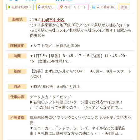
職種未経験OK
残業なし
在宅・リモート
WEB登録OK
派遣
北海道
札幌市中央区
勤務地
北１３条東駅から地下鉄10分／北１２条駅から徒歩8分／さ
っぽろ駅から徒歩5分／札幌駅から徒歩5分／西４丁目駅から
徒歩10分
▼シフト制／土日祝含む週5日
曜日頻度
▼1日7.5h【早番】 8：45～17：15【遅番】11：45～20：
時間
15 (実働7.5h/休憩1h…
【急募】まずは3か月からでOK！ ★8月～、9月～スタート
期間
もOK！
▼時給1680円 #日収1万以上
時給
データ入力・タイピング
仕事内容
▶在宅〇シフト相談〇<パターン通りに対応すればOK！
>「この項目って何書くの？」「今ってどんな契約で…
職種未経験OK / ブランクOK / パソコンスキル不要 / 英語力不
応募資格
要
▼スニーカー、Tシャツ、ジーンズ、ネイルなどの服装自
由！▼札幌に出勤可能な方その他にも・・・★#即日…