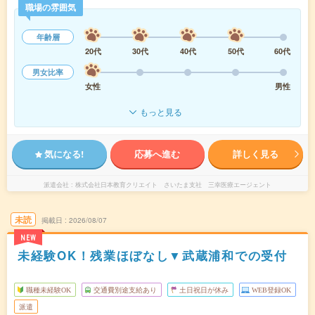
職場の雰囲気
年齢層
20代
30代
40代
50代
60代
男女比率
女性
男性
もっと見る
気になる!
応募へ進む
詳しく見る
派遣会社
株式会社日本教育クリエイト さいたま支社 三幸医療エージェント
未読
掲載日
2026/08/07
NEW
未経験OK！残業ほぼなし▼武蔵浦和での受付
職種未経験OK
交通費別途支給あり
土日祝日が休み
WEB登録OK
派遣