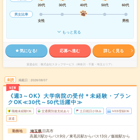
20代
30代
40代
50代
60代
男女比率
女性
男性
もっと見る
気になる!
応募へ進む
詳しく見る
派遣会社
株式会社スタッフサービス（神奈川・千葉・埼玉エリア）
未読
掲載日
2026/08/07
NEW
《週3～OK》大学病院の受付＊未経験・ブラン
クOK≪30代～50代活躍中≫
職種未経験OK
交通費別途支給あり
土日祝日が休み
WEB登録OK
派遣
日高市
埼玉県
勤務地
高麗川駅からバス9分／東毛呂駅からバス13分／飯能駅から