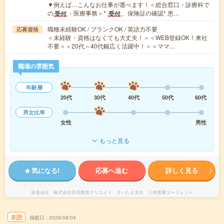
▼例えば…こんなお仕事が選べます！＜総合窓口・診療科で
の
・医療事務＞*
、保険証の確認* 患…
受付
受付
職種未経験OK / ブランクOK / 英語力不要
応募資格
＜未経験・資格はなくても大丈夫！＞＜WEB登録OK！来社
不要＞＜20代～40代幅広く活躍中！＞＜ママ…
職場の雰囲気
年齢層
20代
30代
40代
50代
60代
男女比率
女性
男性
もっと見る
気になる!
応募へ進む
詳しく見る
派遣会社
株式会社日本教育クリエイト さいたま支社 三幸医療エージェント
未読
掲載日
2026/08/04