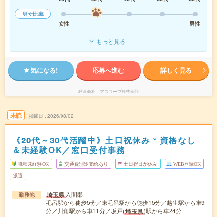
男女比率
女性
男性
もっと見る
気になる!
応募へ進む
詳しく見る
派遣会社
アスコープ株式会社
未読
掲載日
2026/08/02
《20代～30代活躍中》土日祝休み＊資格なし
＆未経験OK／窓口受付事務
職種未経験OK
交通費別途支給あり
土日祝日が休み
WEB登録OK
派遣
入間郡
埼玉県
勤務地
毛呂駅から徒歩5分／東毛呂駅から徒歩15分／越生駅から車9
分／川角駅から車11分／坂戸(
)駅から車24分
埼玉県