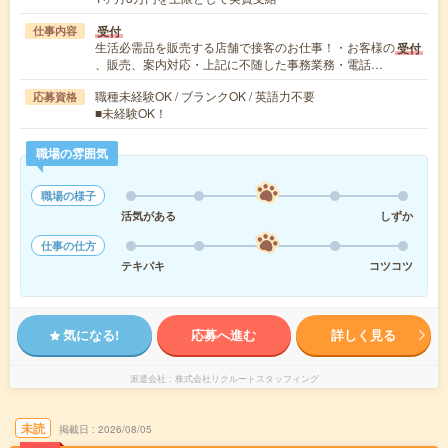
受付
仕事内容
生活必需品を販売する店舗で接客のお仕事！・お客様の
受付
、販売、案内対応・上記に不随した事務業務・電話…
職種未経験OK / ブランクOK / 英語力不要
応募資格
■未経験OK！
職場の雰囲気
職場の様子
活気がある
しずか
仕事の仕方
テキパキ
コツコツ
気になる!
応募へ進む
詳しく見る
派遣会社
株式会社リクルートスタッフィング
未読
掲載日
2026/08/05