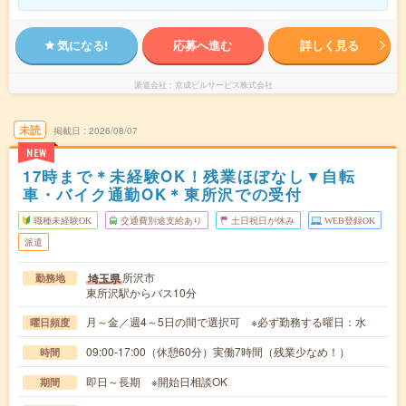
気になる!
応募へ進む
詳しく見る
派遣会社
京成ビルサービス株式会社
未読
掲載日
2026/08/07
NEW
17時まで＊未経験OK！残業ほぼなし▼自転
車・バイク通勤OK＊東所沢での受付
職種未経験OK
交通費別途支給あり
土日祝日が休み
WEB登録OK
派遣
所沢市
埼玉県
勤務地
東所沢駅からバス10分
月～金／週4～5日の間で選択可 ※必ず勤務する曜日：水
曜日頻度
09:00-17:00（休憩60分）実働7時間（残業少なめ！）
時間
即日～長期 ※開始日相談OK
期間