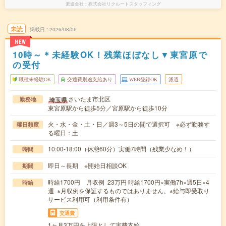
派遣会社
株式会社リクルートスタッフィング
未読
掲載日
2026/08/06
NEW
10時～＊未経験OK！残業ほぼなし▼東宮原で
の受付
職種未経験OK
交通費別途支給あり
WEB登録OK
派遣
さいたま市北区
埼玉県
勤務地
東宮原駅から徒歩5分／宮原駅から徒歩10分
火・水・金・土・日／週3～5日の間で選択可 ※必ず勤務す
曜日頻度
る曜日：土
10:00-18:00（休憩60分）実働7時間（残業少なめ！）
時間
即日～長期 ※開始日相談OK
期間
時給1700円 月収例 23万円 時給1700円×実働7h×週5日×4
時給
週 ※月収例を保証するものではありません。※給与即受取り
サービス利用可（利用条件有）
交通費
1ヶ月3万円を上限として実費支給