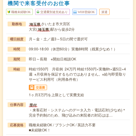
機関で来客受付のお仕事
職種未経験OK
交通費別途支給あり
WEB登録OK
派遣
さいたま市大宮区
埼玉県
勤務地
大宮(
)駅から徒歩2分
埼玉県
月～金・土／週3～5日の間で選択可
曜日頻度
09:00-18:00（休憩60分）実働8時間（残業少なめ！）
時間
即日～長期 ※開始日相談OK
期間
時給1550円 月収例 24万円 時給1550円×実働8h×週5日×4
時給
週 ※月収例を保証するものではありません。※給与即受取り
サービス利用可（利用条件有）
交通費
1ヶ月3万円を上限として実費支給
受付
仕事内容
・来客応対・システムへのデータ入力・電話応対(少なめ)＊
完全予約制のため、飛び込みの来院者の対応はほ…
職種未経験OK / ブランクOK / 英語力不要
応募資格
■未経験OK！