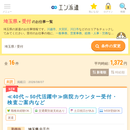
メニュー
気になる!
ログイン
検索
埼玉県
×
受付
のお仕事一覧
埼玉県の派遣のお仕事情報です。
川越市
、
大宮区
、
川口市
などのエリアをチェックし
てみてください。受付のお仕事の他に、
一般事務
、
営業事務
、
総務・人事・労務
など
を取り揃えています。さらに、
短期
・
単発
などの期間や、
職種未経験OK
などのこだわ
り条件で絞り込んでいただけます。職種辞典：
受付のお仕事とは？とは？
条件の変更
埼玉県 / 受付
16
1,372
全
件
平均時給:
円
時給順
新着順
未読
掲載日
2026/08/07
NEW
≪40代～50代活躍中≫病院カウンター受付・
検査ご案内など
職種未経験OK
交通費別途支給あり
土日祝日が休み
WEB登録OK
派遣
幸手市
埼玉県
勤務地