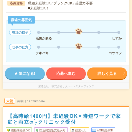
職種未経験OK / ブランクOK / 英語力不要
応募資格
■未経験OK！
職場の雰囲気
職場の様子
活気がある
しずか
仕事の仕方
テキパキ
コツコツ
気になる!
応募へ進む
詳しく見る
派遣会社
株式会社リクルートスタッフィング
未読
掲載日
2026/08/04
【高時給1400円】未経験OK✧時短ワークで家
庭と両立ෆ ̖́-クリニック受付
職種未経験OK
交通費別途支給あり
残業なし
WEB登録OK