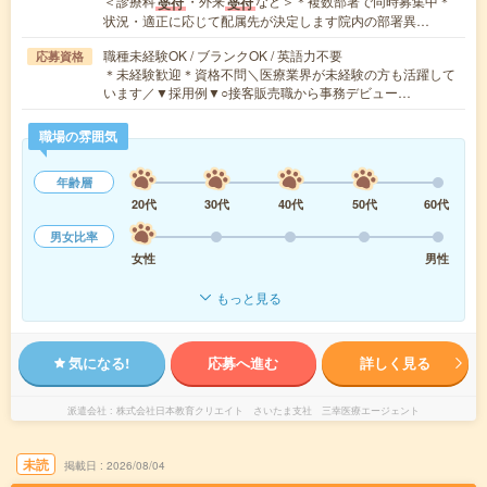
＜診療科
・外来
など＞＊複数部署で同時募集中＊
受付
受付
状況・適正に応じて配属先が決定します院内の部署異…
職種未経験OK / ブランクOK / 英語力不要
応募資格
＊未経験歓迎＊資格不問＼医療業界が未経験の方も活躍して
います／▼採用例▼○接客販売職から事務デビュー…
職場の雰囲気
年齢層
20代
30代
40代
50代
60代
男女比率
女性
男性
もっと見る
気になる!
応募へ進む
詳しく見る
派遣会社
株式会社日本教育クリエイト さいたま支社 三幸医療エージェント
未読
掲載日
2026/08/04