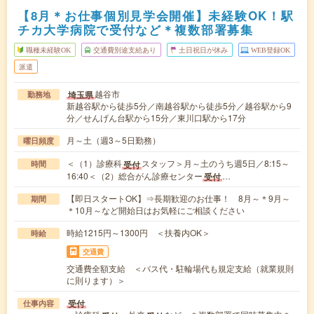
【8月＊お仕事個別見学会開催】未経験OK！駅
チカ大学病院で受付など＊複数部署募集
職種未経験OK
交通費別途支給あり
土日祝日が休み
WEB登録OK
派遣
越谷市
埼玉県
勤務地
新越谷駅から徒歩5分／南越谷駅から徒歩5分／越谷駅から9
分／せんげん台駅から15分／東川口駅から17分
月～土（週3～5日勤務）
曜日頻度
＜（1）診療科
スタッフ＞月～土のうち週5日／8:15～
受付
時間
16:40＜（2）総合がん診療センター
…
受付
【即日スタートOK】⇒長期歓迎のお仕事！ 8月～＊9月～
期間
＊10月～など開始日はお気軽にご相談ください
時給1215円～1300円 ＜扶養内OK＞
時給
交通費
交通費全額支給 ＜バス代・駐輪場代も規定支給（就業規則
に則ります）＞
受付
仕事内容