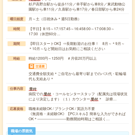
杉戸高野台駅から徒歩11分／幸手駅から車8分／東武動物公
園駅から車11分／久喜駅から車17分／春日部駅から車24分
月～土（日祝休み＊週5日勤務）
曜日頻度
【平日】8:15～17:157:45～16:458:00～17:008:30～
時間
17:30（休憩60分…
【即日スタートOK】⇒長期歓迎のお仕事！ 8月～＊9月～
期間
＊10月～など開始日はお気軽にご相談ください
時給1200円～1250円 ＃月収20万円以上
時給
交通費
交通費全額支給＊ご自宅から最寄り駅までのバス代・駐輪場
代も支給あり＊
受付
仕事内容
病院での
・コールセンタースタッフ（配属先は現場状況
受付
により決定します）（１）カウンター
＊ 診療…
受付
職種未経験OK / ブランクOK / 英語力不要
応募資格
《無資格・未経験OK》【PCスキル】簡単な入力ができれば
OK＊――――――――勤務開始時期はご相談く…
職場の雰囲気