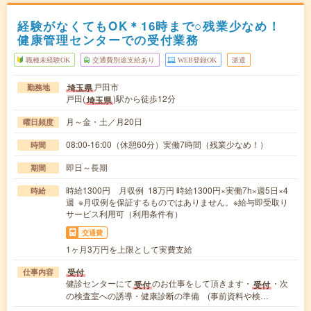
経験がなくてもOK＊16時まで○残業少なめ！
健康管理センターでの受付業務
職種未経験OK
交通費別途支給あり
WEB登録OK
派遣
戸田市
埼玉県
勤務地
戸田(
)駅から徒歩12分
埼玉県
月～金・土／月20日
曜日頻度
08:00-16:00（休憩60分）実働7時間（残業少なめ！）
時間
即日～長期
期間
時給1300円 月収例 18万円 時給1300円×実働7h×週5日×4
時給
週 ※月収例を保証するものではありません。※給与即受取り
サービス利用可（利用条件有）
交通費
1ヶ月3万円を上限として実費支給
受付
仕事内容
健診センターにて
のお仕事をして頂きます・
・次
受付
受付
の検査室への誘導・健康診断の準備 (事前資料や検…