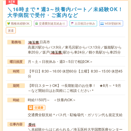
NEW
＼16時まで＊週3～扶養内パート／未経験OK！
大学病院で受付・ご案内など
職種未経験OK
交通費別途支給あり
土日祝日が休み
WEB登録OK
派遣
日高市
埼玉県
勤務地
高麗川駅からバス9分／東毛呂駅からバス13分／飯能駅から
車20分／坂戸(
)駅から車24分／鶴ケ島駅から車25分
埼玉県
月～土＜日祝休み・週3～5日で相談OK＞
曜日頻度
【平日】8:30～16:00 休憩60分【土曜】8:30～15:00 休憩45
時間
分
【即日スタートOK】⇒長期歓迎のお仕事！ ★8月～＊9月
期間
～など開始日はお気軽にご相談ください＊
時給1150円～ ＜扶養内OK＞
時給
交通費
交通費全額支給＊バス代・駐輪場代・ガソリン代も規定支給
受付
仕事内容
＼未経験からはじめられる／埼玉医科大学国際医療センター