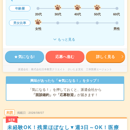
年齢層
20代
30代
40代
50代
60代
男女比率
女性
男性
もっと見る
気になる!
応募へ進む
詳しく見る
派遣会社
株式会社日本教育クリエイト さいたま支社 三幸医療エージェント
興味があったら「★気になる！」をタップ！
「気になる！」を押しておくと、派遣会社から
「面談確約」
や
「応募歓迎」
が届きます！
未読
掲載日
2026/08/07
NEW
未経験OK！残業ほぼなし▼週3日～OK！医療