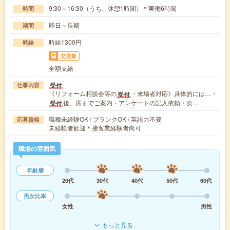
9:30～16:30（うち、休憩1時間）＊実働6時間
時間
即日～長期
期間
時給1300円
時給
交通費
全額支給
受付
仕事内容
《リフォーム相談会等の
・来場者対応》具体的には…・
受付
後、席までご案内・アンケートの記入依頼・次…
受付
職種未経験OK / ブランクOK / 英語力不要
応募資格
未経験者歓迎＊接客業経験者尚可
職場の雰囲気
年齢層
20代
30代
40代
50代
60代
男女比率
女性
男性
もっと見る