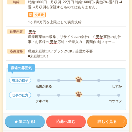
時給1600円 月収例 22万円 時給1600円×実働7h×週5日×4
時給
週 ※月収例を保証するものではありません。
交通費
1ヶ月3万円を上限として実費支給
受付
仕事内容
産業廃棄物の収集、リサイクルの会社にて
事務のお仕
受付
事・お客様の
応対・伝票入力・書類作成(フォー…
受付
職種未経験OK / ブランクOK / 英語力不要
応募資格
■未経験OK！
職場の雰囲気
職場の様子
活気がある
しずか
仕事の仕方
テキパキ
コツコツ
気になる!
応募へ進む
詳しく見る