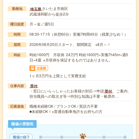
さいたま市南区
埼玉県
勤務地
武蔵浦和駅から徒歩2分
月～金／週5日
曜日頻度
08:30-17:15（休憩60分）実働7時間45分（残業少なめ！）
時間
2026年08月20日スタート、期間限定 ※8月～！
期間
時給1600円 月収例 24万円 時給1600円×実働7h45m×週5
時給
日×4週 ※月収例を保証するものではありません。
交通費
1ヶ月3万円を上限として実費支給
受付
仕事内容
・窓口にいらっしゃったお客様の対応⇒申請
、ご案内、
受付
担当職員への取次ぎ等⇒特別な知識は不要・帳票作…
職種未経験OK / ブランクOK / 英語力不要
応募資格
■未経験OK！※普通自動車免許をお持ちの方
職場の雰囲気
職場の様子