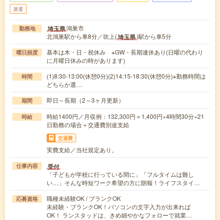
派遣
鴻巣市
埼玉県
勤務地
北鴻巣駅から車8分／吹上(
)駅から車5分
埼玉県
基本は木・日・祝休み ※GW・長期連休あり(日曜の代わり
曜日頻度
に月曜日休みの時があります)
(1)8:30-13:00(休憩0分)(2)14:15-18:30(休憩0分)※勤務時間は
時間
どちらか選…
即日～長期（2～3ヶ月更新）
期間
時給1400円／月収例：132,300円＝1,400円×4時間30分×21
時給
日勤務の場合＋交通費別途支給
交通費
実費支給／当社規定あり。
受付
仕事内容
「子どもが学校に行っている間に」「フルタイムは難し
い…」そんな時短ワーク希望の方に朗報！ライフスタイ…
職種未経験OK / ブランクOK
応募資格
未経験・ブランクOK！パソコンの文字入力が出来れば
OK！ ランスタッドは、きめ細やかなフォローで就業…