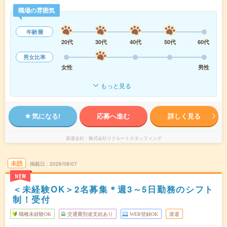
職場の雰囲気
年齢層
20代
30代
40代
50代
60代
男女比率
女性
男性
もっと見る
気になる!
応募へ進む
詳しく見る
派遣会社
株式会社リクルートスタッフィング
未読
掲載日
2026/08/07
NEW
＜未経験OK＞2名募集＊週3～5日勤務のシフト
制！受付
職種未経験OK
交通費別途支給あり
WEB登録OK
派遣