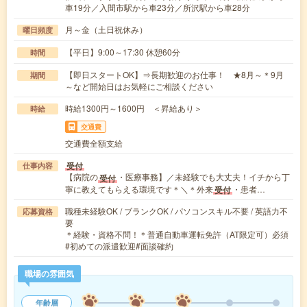
車19分／入間市駅から車23分／所沢駅から車28分
月～金（土日祝休み）
曜日頻度
【平日】9:00～17:30 休憩60分
時間
【即日スタートOK】⇒長期歓迎のお仕事！ ★8月～＊9月
期間
～など開始日はお気軽にご相談ください
時給1300円～1600円 ＜昇給あり＞
時給
交通費
交通費全額支給
受付
仕事内容
【病院の
・医療事務】／未経験でも大丈夫！イチから丁
受付
寧に教えてもらえる環境です＊＼＊外来
・患者…
受付
職種未経験OK / ブランクOK / パソコンスキル不要 / 英語力不
応募資格
要
＊経験・資格不問！＊普通自動車運転免許（AT限定可）必須
#初めての派遣歓迎#面談確約
職場の雰囲気
年齢層