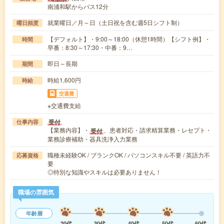
南浦和駅からバス12分
就業曜日／月～日（土日祝を含む週5日シフト制）
曜日頻度
【デフォルト】・9:00～18:00（休憩1時間）【シフト例】・
時間
早番：8:30～17:30・中番：9…
即日～長期
期間
時給1,600円
時給
交通費
※交通費支給
受付
仕事内容
【業務内容】・
、患者対応・請求精算業務・レセプト・
受付
業務診療補助・器具洗浄入力業務
職種未経験OK / ブランクOK / パソコンスキル不要 / 英語力不
応募資格
要
◎特別な知識やスキルは必要ありません！
職場の雰囲気
年齢層
20代
30代
40代
50代
60代