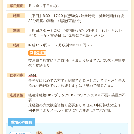
月～金（平日のみ）
曜日頻度
【平日】8:30～17:30 休憩60分※始業時間、就業時間は前後
時間
30分程度の調整・相談は可能です
【即日スタートOK】⇒長期歓迎のお仕事！ 8月～＊9月～
期間
＊10月～など開始日はお気軽にご相談ください
時給1150円～ ＜月収例193,200円～＞
時給
交通費
交通費全額支給＊ご自宅から最寄り駅までのバス代・駐輪場
代も支給あり
受付
仕事内容
事務がはじめての方でも活躍できるおしごとです～お仕事の
流れ～未経験でも大歓迎！まずは「笑顔で患者さま…
職種未経験OK / ブランクOK / パソコンスキル不要 / 英語力不
応募資格
要
未経験の方大歓迎資格も必要ありません♪◆応募後の流れ一
例◆担当よりメール・電話にてご連絡↓スマホで簡…
職場の雰囲気