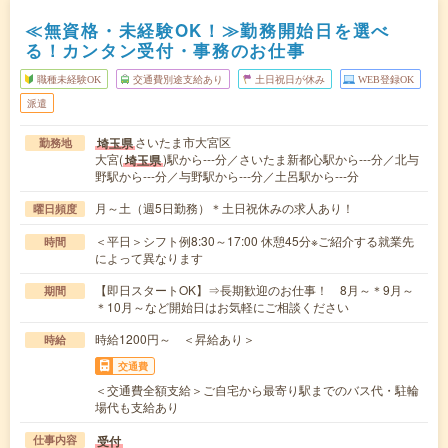
≪無資格・未経験OK！≫勤務開始日を選べ
る！カンタン受付・事務のお仕事
職種未経験OK
交通費別途支給あり
土日祝日が休み
WEB登録OK
派遣
さいたま市大宮区
埼玉県
勤務地
大宮(
)駅から---分／さいたま新都心駅から---分／北与
埼玉県
野駅から---分／与野駅から---分／土呂駅から---分
月～土（週5日勤務）＊土日祝休みの求人あり！
曜日頻度
＜平日＞シフト例8:30～17:00 休憩45分※ご紹介する就業先
時間
によって異なります
【即日スタートOK】⇒長期歓迎のお仕事！ 8月～＊9月～
期間
＊10月～など開始日はお気軽にご相談ください
時給1200円～ ＜昇給あり＞
時給
交通費
＜交通費全額支給＞ご自宅から最寄り駅までのバス代・駐輪
場代も支給あり
受付
仕事内容