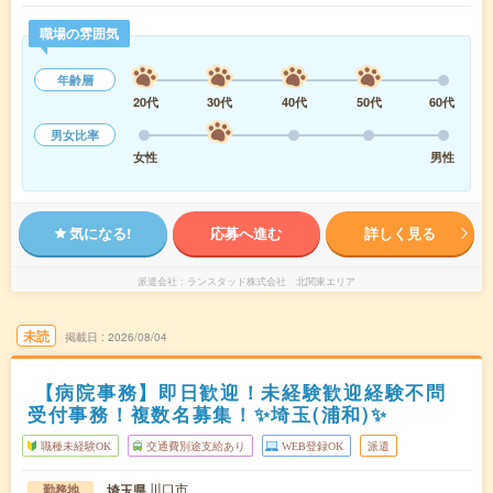
職場の雰囲気
年齢層
20代
30代
40代
50代
60代
男女比率
女性
男性
気になる!
応募へ進む
詳しく見る
派遣会社
ランスタッド株式会社 北関東エリア
未読
掲載日
2026/08/04
【病院事務】即日歓迎！未経験歓迎経験不問
受付事務！複数名募集！✨埼玉(浦和)✨
職種未経験OK
交通費別途支給あり
WEB登録OK
派遣
川口市
埼玉県
勤務地