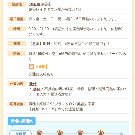
越谷市
埼玉県
勤務地
越谷レイクタウン駅から徒歩1分
月～金・土・日・祝 ※週3～5日勤務のシフト制です。
曜日頻度
9:30～21:30 ※表記のうち実働8時間のシフト制（休憩60
時間
分）です。
【急募】即日～短期 ※開始日はご相談可能です！
期間
時給1550円＋交 ■給与の前払いが可能な速払いサービスあ
時給
り
交通費
交通費支給あり
受付
仕事内容
＊
＊不具合内容の確認・登録・修理＊関連商品の案内＊
受付
データ入力＊電話応対など
職種未経験OK / ブランクOK / 英語力不要
応募資格
未経験OK！ #初めての派遣歓迎
職場の雰囲気
年齢層