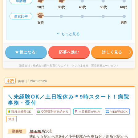
年齢層
20代
30代
40代
50代
60代
男女比率
女性
男性
もっと見る
気になる!
応募へ進む
詳しく見る
派遣会社
株式会社日本教育クリエイト さいたま支社 三幸医療エージェント
未読
掲載日
2026/07/29
＼未経験OK／土日祝休み＊9時スタート！病院
事務・受付
職種未経験OK
交通費別途支給あり
土日祝日が休み
WEB登録OK
派遣
所沢市
埼玉県
勤務地
狭山ケ丘駅から車6分／小手指駅から車12分／新所沢駅から