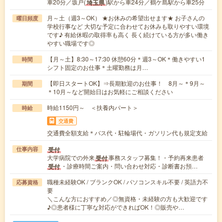
車20分／坂戸(
)駅から車24分／鶴ケ島駅から車25分
埼玉県
月～土（週3～OK） ★お休みの希望出せます★ お子さんの
曜日頻度
学校行事など 大切な予定に合わせてお休みも取りやすい環境
です♪ 有給休暇の取得率も高く 長く続けている方が多い働き
やすい職場です◎
【月～土】8:30～17:30 休憩60分＊週3～OK＊働きやすい1
時間
シフト固定のお仕事＊土曜勤務は月…
【即日スタートOK】⇒長期歓迎のお仕事！ 8月～＊9月～
期間
＊10月～など開始日はお気軽にご相談ください
時給1150円～ ＜扶養内パート＞
時給
交通費
交通費全額支給＊バス代・駐輪場代・ガソリン代も規定支給
受付
仕事内容
大学病院での外来
事務スタッフ募集！・予約再来患者
受付
・診療時間ご案内・問い合わせ対応・診断書お預…
受付
職種未経験OK / ブランクOK / パソコンスキル不要 / 英語力不
応募資格
要
＼こんな方におすすめ／◎無資格・未経験の方も大歓迎です
♪◎患者様に丁寧な対応ができればOK！◎販売や…