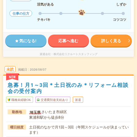
活気がある
しずか
仕事の仕方
テキパキ
コツコツ
気になる!
応募へ進む
詳しく見る
派遣会社
株式会社リクルートスタッフィング
未読
掲載日
2026/08/07
NEW
急募！月1～3回＊土日祝のみ＊リフォーム相談
会の受付案内
職種未経験OK
交通費別途支給あり
派遣
さいたま市緑区
埼玉県
勤務地
東浦和駅から徒歩8分
土日祝のなかで月1回～3回（年間スケジュールが決まってい
曜日頻度
ます）