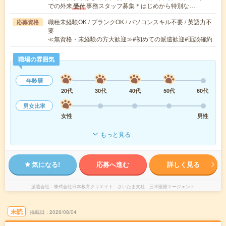
での外来
事務スタッフ募集＊はじめから特別な…
受付
職種未経験OK / ブランクOK / パソコンスキル不要 / 英語力不
応募資格
要
≪無資格・未経験の方大歓迎≫#初めての派遣歓迎#面談確約
職場の雰囲気
年齢層
20代
30代
40代
50代
60代
男女比率
女性
男性
もっと見る
気になる!
応募へ進む
詳しく見る
派遣会社
株式会社日本教育クリエイト さいたま支社 三幸医療エージェント
未読
掲載日
2026/08/04