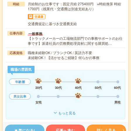
月給制のお仕事です：固定月給 275400円 ※時給換算 時給
時給
1700円（残業代・交通費は別途支給あり）
交通費
交通費規定に基づき交通費支給
一般事務
仕事内容
【トラックメーカーの工場物流部門での事務サポートのお仕
事です】派遣社員の労務費処理資材に関する購買処…
職種未経験OK / ブランクOK / 英語力不要
応募資格
未経験OK！【活かせるご経験】何らかの事務
職場の雰囲気
年齢層
20代
30代
40代
50代
60代
男女比率
女性
男性
もっと見る
気になる!
応募へ進む
詳しく見る