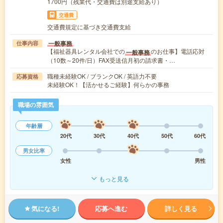
1700円（残業代・交通費は別途支給あり）
交通費
交通費規定に基づき交通費支給
一般事務
仕事内容
【福祉器具レンタル会社での
のお仕事】電話応対
一般事務
（10数～20件/日）FAX受送信月初の請求書・…
職種未経験OK / ブランクOK / 英語力不要
応募資格
未経験OK！【活かせるご経験】何らかの事務
職場の雰囲気
年齢層
20代
30代
40代
50代
60代
男女比率
女性
男性
もっと見る
気になる!
応募へ進む
詳しく見る