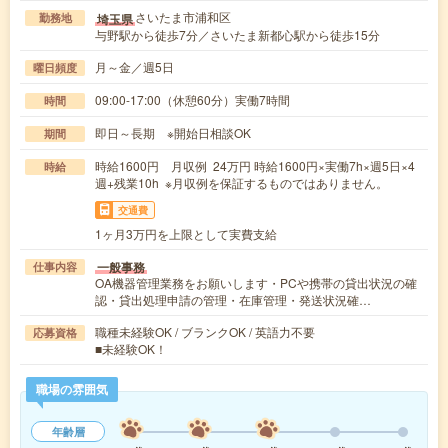
さいたま市浦和区
埼玉県
勤務地
与野駅から徒歩7分／さいたま新都心駅から徒歩15分
月～金／週5日
曜日頻度
09:00-17:00（休憩60分）実働7時間
時間
即日～長期 ※開始日相談OK
期間
時給1600円 月収例 24万円 時給1600円×実働7h×週5日×4
時給
週+残業10h ※月収例を保証するものではありません。
交通費
1ヶ月3万円を上限として実費支給
一般事務
仕事内容
OA機器管理業務をお願いします・PCや携帯の貸出状況の確
認・貸出処理申請の管理・在庫管理・発送状況確…
職種未経験OK / ブランクOK / 英語力不要
応募資格
■未経験OK！
職場の雰囲気
年齢層