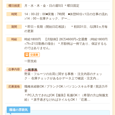
月・水・木・金・日の週5日 ＊曜日固定
曜日頻度
14：00-22：00■実働：7時間 ■休憩60分<1日の仕事の流れ
時間
>14：00～在庫チェック、デー…
＊即日～長期（開始日応相談） ＊初回31日、/以降3ヵ月毎
期間
の更新
時給1800円 【月額例】26万4600円+交通費 （時給1800円
時給
×7h×21日勤務の場合） ＊月額例は一例であり、保証するも
のではありません。
交通費
一部支給
一般事務
仕事内容
野菜・フルーツの出荷に関する事務・ 注文内容のチェッ
ク・ 在庫チェックがあるかデータ上で確認・注文内…
職種未経験OK / ブランクOK / パソコンスキル不要 / 英語力不
応募資格
要
＊PC入力できればOK【服装】私服OK！（希望の方は制服支
給）＊派手過ぎなければネイルもOK！「応募…
職場の雰囲気