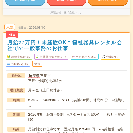
派遣会社
株式会社パソナ
未読
掲載日
2026/08/10
NEW
月給27万円！未経験OK＊福祉器具レンタル会
社での一般事務のお仕事
職種未経験OK
交通費別途支給あり
土日祝日が休み
残業なし
WEB登録OK
派遣
三郷市
埼玉県
勤務地
三郷中央駅から車6分
月～金（土日祝休み）
曜日頻度
8:30～17:30/9:00～16:30 （実働8時間）休憩60分 ※残業な
時間
し
2026年9月上旬～長期 ※スタート日相談OK！ #9月～開始
期間
OK！
月給制のお仕事です：固定月給 275400円 ※時給換算 時給
時給