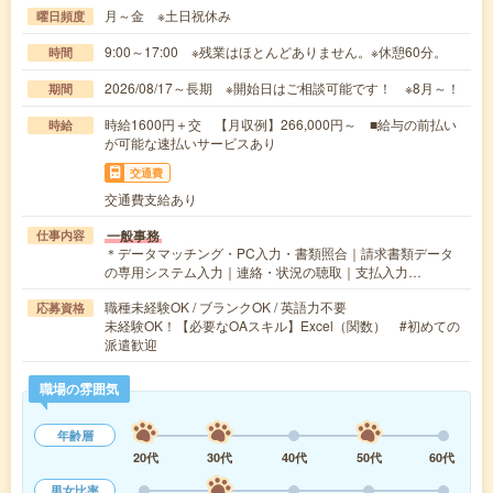
月～金 ※土日祝休み
曜日頻度
9:00～17:00 ※残業はほとんどありません。※休憩60分。
時間
2026/08/17～長期 ※開始日はご相談可能です！ ※8月～！
期間
時給1600円＋交 【月収例】266,000円～ ■給与の前払い
時給
が可能な速払いサービスあり
交通費
交通費支給あり
一般事務
仕事内容
＊データマッチング・PC入力・書類照合｜請求書類データ
の専用システム入力｜連絡・状況の聴取｜支払入力…
職種未経験OK / ブランクOK / 英語力不要
応募資格
未経験OK！【必要なOAスキル】Excel（関数） #初めての
派遣歓迎
職場の雰囲気
年齢層
20代
30代
40代
50代
60代
男女比率