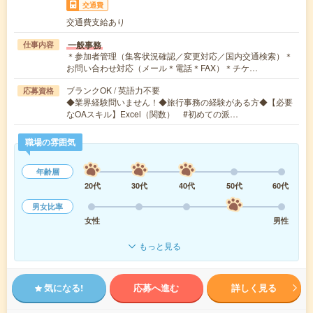
交通費
交通費支給あり
一般事務
仕事内容
＊参加者管理（集客状況確認／変更対応／国内交通検索）＊
お問い合わせ対応（メール＊電話＊FAX）＊チケ…
ブランクOK / 英語力不要
応募資格
◆業界経験問いません！◆旅行事務の経験がある方◆【必要
なOAスキル】Excel（関数） #初めての派…
職場の雰囲気
年齢層
20代
30代
40代
50代
60代
男女比率
女性
男性
もっと見る
気になる!
応募へ進む
詳しく見る