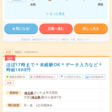
女性
男性
もっと見る
気になる!
応募へ進む
詳しく見る
派遣会社
株式会社スタッフサービス（神奈川・千葉・埼玉エリア）
未読
掲載日
2026/08/10
NEW
ほぼ17時まで＊未経験OK＊データ入力など＊
時給1600円
職種未経験OK
交通費別途支給あり
土日祝日が休み
WEB登録OK
派遣
さいたま市大宮区
埼玉県
勤務地
大宮(
)駅から徒歩7分
埼玉県
月～金 ※土日祝休み
曜日頻度