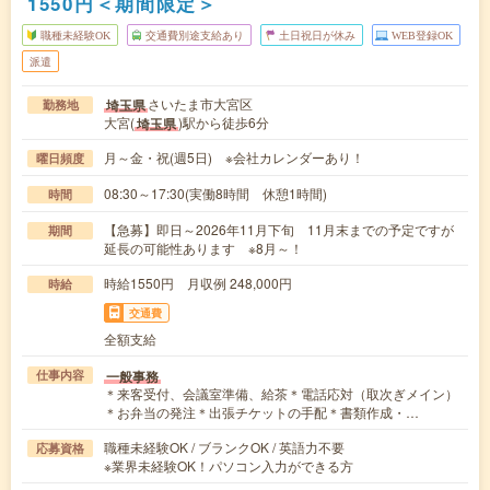
1550円＜期間限定＞
職種未経験OK
交通費別途支給あり
土日祝日が休み
WEB登録OK
派遣
さいたま市大宮区
埼玉県
勤務地
大宮(
)駅から徒歩6分
埼玉県
月～金・祝(週5日) ※会社カレンダーあり！
曜日頻度
08:30～17:30(実働8時間 休憩1時間)
時間
【急募】即日～2026年11月下旬 11月末までの予定ですが
期間
延長の可能性あります ※8月～！
時給1550円 月収例 248,000円
時給
交通費
全額支給
一般事務
仕事内容
＊来客受付、会議室準備、給茶＊電話応対（取次ぎメイン）
＊お弁当の発注＊出張チケットの手配＊書類作成・…
職種未経験OK / ブランクOK / 英語力不要
応募資格
※業界未経験OK！パソコン入力ができる方