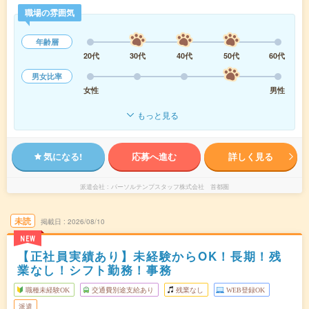
職場の雰囲気
年齢層
20代
30代
40代
50代
60代
男女比率
女性
男性
もっと見る
気になる!
応募へ進む
詳しく見る
派遣会社
パーソルテンプスタッフ株式会社 首都圏
未読
掲載日
2026/08/10
NEW
【正社員実績あり】未経験からOK！長期！残
業なし！シフト勤務！事務
職種未経験OK
交通費別途支給あり
残業なし
WEB登録OK
派遣