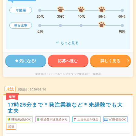
年齢層
20代
30代
40代
50代
60代
男女比率
女性
男性
もっと見る
気になる!
応募へ進む
詳しく見る
派遣会社
パーソルテンプスタッフ株式会社 首都圏
未読
掲載日
2026/08/10
NEW
17時25分まで＊発注業務など＊未経験でも大
丈夫
職種未経験OK
交通費別途支給あり
土日祝日が休み
WEB登録OK
派遣