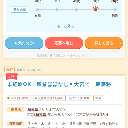
20代
30代
40代
50代
60代
男女比率
女性
男性
もっと見る
気になる!
応募へ進む
詳しく見る
派遣会社
株式会社リクルートスタッフィング
未読
掲載日
2026/08/10
NEW
未経験OK！残業ほぼなし▼大宮で一般事務
職種未経験OK
交通費別途支給あり
WEB登録OK
派遣
さいたま市大宮区
埼玉県
勤務地
大宮(
)駅から徒歩15分／北大宮駅から徒歩6分
埼玉県
月・火・木・金・土／週4～5日の間で選択可 ※必ず勤務す
曜日頻度