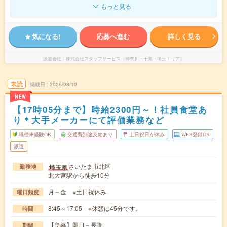
もっと見る
気になる!
応募へ進む
詳しく見る
派遣会社
株式会社スタッフサービス（神奈川・千葉・埼玉エリア）
未読
掲載日
2026/08/10
NEW
【17時05分まで】時給2300円～！社員食堂あ
り＊大手メーカーにて評価業務など
職種未経験OK
交通費別途支給あり
土日祝日が休み
WEB登録OK
派遣
さいたま市北区
埼玉県
勤務地
北大宮駅から徒歩10分
月～金 ※土日祝休み
曜日頻度
8:45～17:05 ※休憩は45分です。
時間
【急募】即日～長期
期間