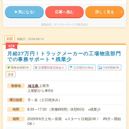
気になる!
応募へ進む
詳しく見る
派遣会社
サンヴァーテックス株式会社
未読
掲載日
2026/08/10
NEW
月給27万円！トラックメーカーの工場物流部門
での事務サポート＊残業少
職種未経験OK
交通費別途支給あり
土日祝日が休み
WEB登録OK
派遣
上尾市
埼玉県
勤務地
上尾駅から車9分
月～金（土日祝休み）
曜日頻度
8:30～17:30 （実働8時間）休憩60分 ※残業少
時間
2026年9月上旬～長期 ※スタート日相談OK！ #9月～開始
期間
OK！