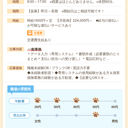
9:00～17:00 ※残業はほとんどありません。※休憩60分。
時間
【急募】即日～長期 ※開始日はご相談可能です！
期間
時給1600円＋交 【月収例】224,000円～ ■給与の前払い
時給
が可能な速払いサービスあり
交通費
交通費支給あり
一般事務
仕事内容
＊データ入力（専用システム）＊書類作成（必要書類のとり
まとめ＊支払い担当への受け渡し）＊電話応対など…
職種未経験OK / ブランクOK / 英語力不要
応募資格
◆未経験者歓迎！◆専用システムの使用経験がある方＆損害
保険業務の経験がある方歓迎。◆【必要なOAスキ…
職場の雰囲気
年齢層
20代
30代
40代
50代
60代
男女比率
女性
男性