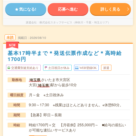
気になる!
応募へ進む
詳しく見る
派遣会社
株式会社スタッフサービス（神奈川・千葉・埼玉エリア）
未読
掲載日
2026/08/10
NEW
基本17時半まで＊発送伝票作成など＊高時給
1700円
交通費別途支給あり
土日祝日が休み
WEB登録OK
派遣
さいたま市大宮区
埼玉県
勤務地
大宮(
)駅から徒歩10分
埼玉県
月～金 ※土日祝休み
曜日頻度
9:30～17:30 ※残業はほとんどありません。※休憩60分。
時間
【急募】即日～長期
期間
時給1700円＋交 【月収例】255,000円～ ■給与の前払い
時給
が可能な速払いサービスあり