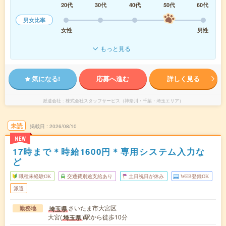
20代
30代
40代
50代
60代
男女比率
女性
男性
もっと見る
気になる!
応募へ進む
詳しく見る
派遣会社
株式会社スタッフサービス（神奈川・千葉・埼玉エリア）
未読
掲載日
2026/08/10
NEW
17時まで＊時給1600円＊専用システム入力な
ど
職種未経験OK
交通費別途支給あり
土日祝日が休み
WEB登録OK
派遣
さいたま市大宮区
埼玉県
勤務地
大宮(
)駅から徒歩10分
埼玉県