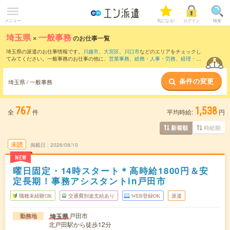
メニュー
気になる!
ログイン
検索
埼玉県
×
一般事務
のお仕事一覧
埼玉県の派遣のお仕事情報です。
川越市
、
大宮区
、
川口市
などのエリアをチェックし
てみてください。一般事務のお仕事の他に、
営業事務
、
総務・人事・労務
、
経理・財
務・会計・英文経理
などを取り揃えています。さらに、
短期
・
単発
などの期間や、
職
種未経験OK
などのこだわり条件で絞り込んでいただけます。職種辞典：
一般事務のお
条件の変更
仕事とは？とは？
埼玉県 / 一般事務
767
1,538
全
件
平均時給:
円
時給順
新着順
未読
掲載日
2026/08/10
NEW
曜日固定・14時スタート＊高時給1800円＆安
定長期！事務アシスタントin戸田市
職種未経験OK
交通費別途支給あり
WEB登録OK
派遣
戸田市
埼玉県
勤務地
北戸田駅から徒歩12分