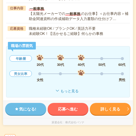
一般事務
仕事内容
【太陽光メーカーでの
のお仕事】＜お仕事内容＞補
一般事務
助金関連資料の作成補助データ入力書類の仕分けフ…
職種未経験OK / ブランクOK / 英語力不要
応募資格
未経験OK！【活かせるご経験】何らかの事務
職場の雰囲気
年齢層
20代
30代
40代
50代
60代
男女比率
女性
男性
もっと見る
気になる!
応募へ進む
詳しく見る
派遣会社
株式会社パソナ