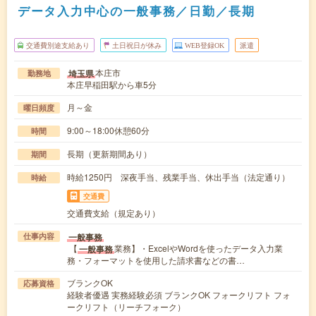
データ入力中心の一般事務／日勤／長期
交通費別途支給あり
土日祝日が休み
WEB登録OK
派遣
本庄市
埼玉県
勤務地
本庄早稲田駅から車5分
月～金
曜日頻度
9:00～18:00休憩60分
時間
長期（更新期間あり）
期間
時給1250円 深夜手当、残業手当、休出手当（法定通り）
時給
交通費
交通費支給（規定あり）
一般事務
仕事内容
【
業務】・ExcelやWordを使ったデータ入力業
一般事務
務・フォーマットを使用した請求書などの書…
ブランクOK
応募資格
経験者優遇 実務経験必須 ブランクOK フォークリフト フォ
ークリフト（リーチフォーク）