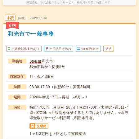
派遣会社
株式会社スタッフサービス（神奈川・千葉・埼玉エリア）
未読
掲載日
2026/08/10
NEW
和光市で一般事務
交通費別途支給あり
土日祝日が休み
WEB登録OK
派遣
和光市
埼玉県
勤務地
和光市駅から徒歩5分
月～金／週5日
曜日頻度
08:30-17:30（休憩60分）実働8時間
時間
2026年08月17日～長期 ※8月～！
期間
時給1700円 月収例 28万円 時給1700円×実働8h×週5日×4
時給
週+残業5h ※月収例を保証するものではありません。※給与
即受取りサービス利用可（利用条件有）
交通費
1ヶ月3万円を上限として実費支給