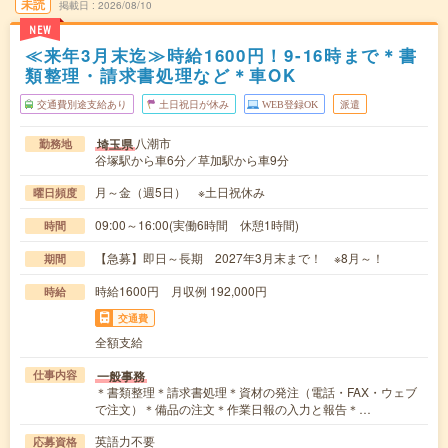
未読
掲載日
2026/08/10
NEW
≪来年3月末迄≫時給1600円！9-16時まで＊書
類整理・請求書処理など＊車OK
交通費別途支給あり
土日祝日が休み
WEB登録OK
派遣
八潮市
埼玉県
勤務地
谷塚駅から車6分／草加駅から車9分
月～金（週5日） ※土日祝休み
曜日頻度
09:00～16:00(実働6時間 休憩1時間)
時間
【急募】即日～長期 2027年3月末まで！ ※8月～！
期間
時給1600円 月収例 192,000円
時給
交通費
全額支給
一般事務
仕事内容
＊書類整理＊請求書処理＊資材の発注（電話・FAX・ウェブ
で注文）＊備品の注文＊作業日報の入力と報告＊…
英語力不要
応募資格