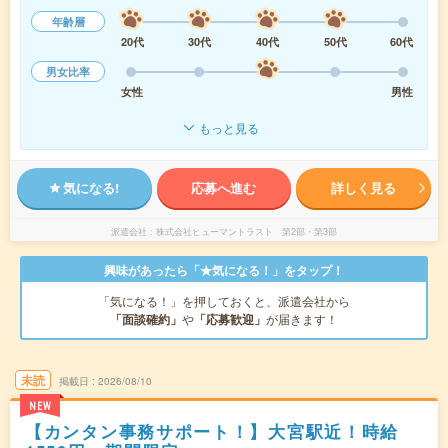
年齢層
20代
30代
40代
50代
60代
男女比率
女性
男性
もっと見る
気になる!
応募へ進む
詳しく見る
派遣会社
株式会社ヒューマントラスト 第2部・第3部
興味があったら「★気になる！」をタップ！
「気になる！」を押しておくと、派遣会社から
「面談確約」
や
「応募歓迎」
が届きます！
未読
掲載日
2026/08/10
NEW
【カンタン事務サポート！】大宮駅近！時給