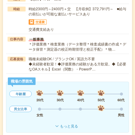
時給2300円～2400円＋交 【月収例】372,791円～ ■給与
時給
の前払いが可能な速払いサービスあり
交通費
交通費支給あり
一般事務
仕事内容
＊評価業務＊検査業務（データ整理＊検査成績書の作成＊デ
ータ保管＊測定器の校正時期管理と校正手配）＊物…
職種未経験OK / ブランクOK / 英語力不要
応募資格
◆未経験者歓迎！◆評価業務の経験がある方歓迎。◆【必要
なOAスキル】Excel（関数）・PowerP…
職場の雰囲気
年齢層
20代
30代
40代
50代
60代
男女比率
女性
男性
もっと見る