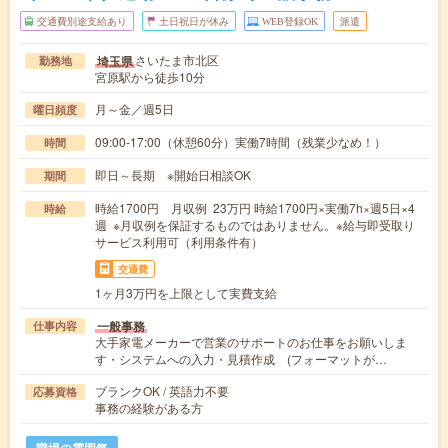
交通費別途支給あり
土日祝日が休み
WEB登録OK
派遣
さいたま市北区
埼玉県
勤務地
宮原駅から徒歩10分
月～金／週5日
曜日頻度
09:00-17:00（休憩60分）実働7時間（残業少なめ！）
時間
即日～長期 ※開始日相談OK
期間
時給1700円 月収例 23万円 時給1700円×実働7h×週5日×4
時給
週 ※月収例を保証するものではありません。※給与即受取り
サービス利用可（利用条件有）
交通費
1ヶ月3万円を上限として実費支給
一般事務
仕事内容
大手家電メーカーで営業のサポートのお仕事をお願いしま
す・システムへの入力・見積作成 (フォーマットが…
ブランクOK / 英語力不要
応募資格
事務の経験がある方