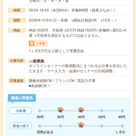
る曜日：月・火・木・金
09:00-18:00（休憩60分）実働8時間（残業少なめ！）
時間
2026年10月01日～長期 ※開始日相談OK ※10月～！
期間
時給1550円 月収例 24万円 時給1550円×実働8h×週5日×4
時給
週 ※月収例を保証するものではありません。
交通費
1ヶ月3万円を上限として実費支給
一般事務
仕事内容
オンラインセミナーの動画配信にまつわるお仕事を担当いた
だきます・データ入力・会議やセミナーの日程調整…
職種未経験OK / ブランクOK / 英語力不要
応募資格
■未経験OK！
職場の雰囲気
年齢層
20代
30代
40代
50代
60代
職場の様子
活気がある
しずか