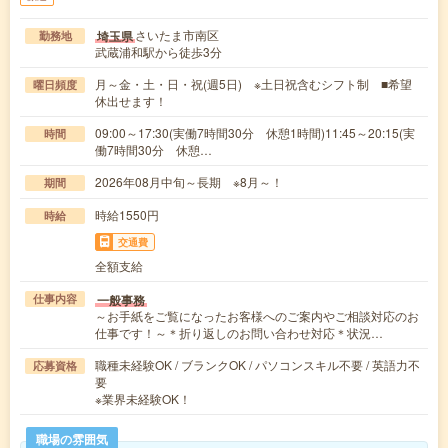
さいたま市南区
埼玉県
勤務地
武蔵浦和駅から徒歩3分
月～金・土・日・祝(週5日) ※土日祝含むシフト制 ■希望
曜日頻度
休出せます！
09:00～17:30(実働7時間30分 休憩1時間)11:45～20:15(実
時間
働7時間30分 休憩…
2026年08月中旬～長期 ※8月～！
期間
時給1550円
時給
交通費
全額支給
一般事務
仕事内容
～お手紙をご覧になったお客様へのご案内やご相談対応のお
仕事です！～＊折り返しのお問い合わせ対応＊状況…
職種未経験OK / ブランクOK / パソコンスキル不要 / 英語力不
応募資格
要
※業界未経験OK！
職場の雰囲気