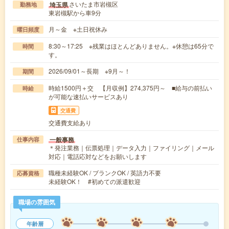
さいたま市岩槻区
埼玉県
勤務地
東岩槻駅から車9分
月～金 ※土日祝休み
曜日頻度
8:30～17:25 ※残業はほとんどありません。※休憩は65分で
時間
す。
2026/09/01～長期 ※9月～！
期間
時給1500円＋交 【月収例】274,375円～ ■給与の前払い
時給
が可能な速払いサービスあり
交通費
交通費支給あり
一般事務
仕事内容
＊発注業務｜伝票処理｜データ入力｜ファイリング｜メール
対応｜電話応対などをお願いします
職種未経験OK / ブランクOK / 英語力不要
応募資格
未経験OK！ #初めての派遣歓迎
職場の雰囲気
年齢層