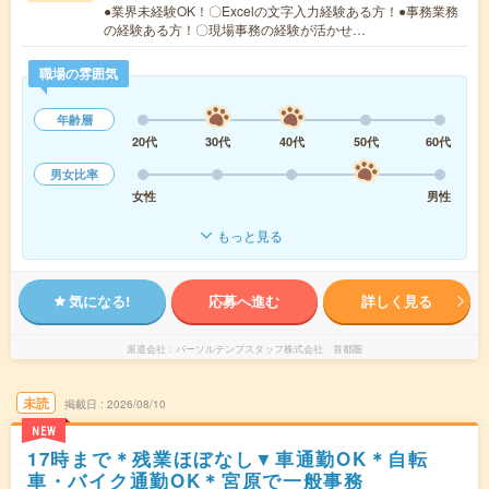
●業界未経験OK！〇Excelの文字入力経験ある方！●事務業務
の経験ある方！〇現場事務の経験が活かせ…
職場の雰囲気
年齢層
20代
30代
40代
50代
60代
男女比率
女性
男性
もっと見る
気になる!
応募へ進む
詳しく見る
派遣会社
パーソルテンプスタッフ株式会社 首都圏
未読
掲載日
2026/08/10
NEW
17時まで＊残業ほぼなし▼車通勤OK＊自転
車・バイク通勤OK＊宮原で一般事務