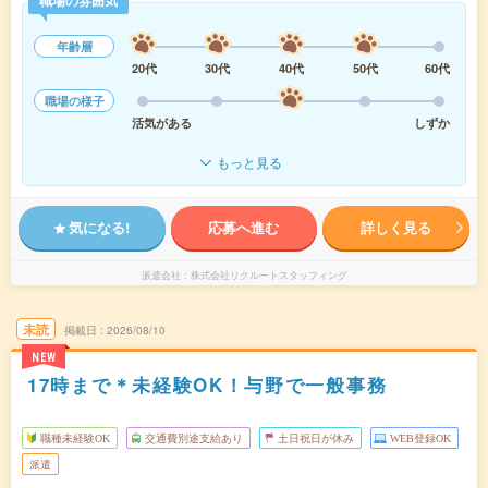
職場の雰囲気
年齢層
20代
30代
40代
50代
60代
職場の様子
活気がある
しずか
もっと見る
気になる!
応募へ進む
詳しく見る
派遣会社
株式会社リクルートスタッフィング
未読
掲載日
2026/08/10
NEW
17時まで＊未経験OK！与野で一般事務
職種未経験OK
交通費別途支給あり
土日祝日が休み
WEB登録OK
派遣