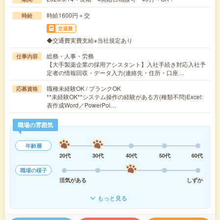
時給1600円＋交
時給
交通費
◆交通費実費支給※当社規定あり
総務・人事・労務
仕事内容
【大手製薬企業の採用アシスタント】入社手続き対応入社予
定者の情報回収・データ入力(連絡先・住所・口座…
職種未経験OK / ブランクOK
応募資格
**未経験OK**システム操作の経験がある方(種類不問)Excel:
表作成Word／PowerPoi…
職場の雰囲気
年齢層
20代
30代
40代
50代
60代
職場の様子
活気がある
しずか
もっと見る