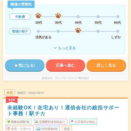
職場の雰囲気
年齢層
20代
30代
40代
50代
60代
職場の様子
活気がある
しずか
もっと見る
気になる!
応募へ進む
詳しく見る
派遣会社
マンパワーグループ株式会社
未読
掲載日
2026/08/07
NEW
未経験OK！在宅あり！通信会社の総括サポー
ト事務！駅チカ
職種未経験OK
交通費別途支給あり
土日祝日が休み
在宅・リモート
WEB登録OK
派遣