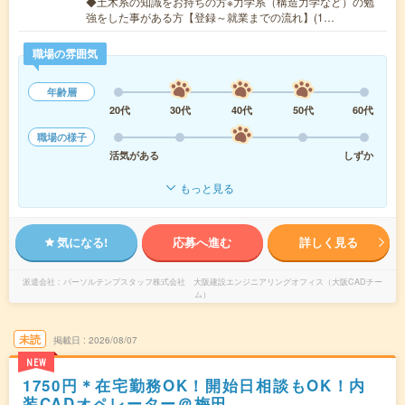
◆土木系の知識をお持ちの方※力学系（構造力学など）の勉
強をした事がある方【登録～就業までの流れ】(1…
職場の雰囲気
年齢層
20代
30代
40代
50代
60代
職場の様子
活気がある
しずか
もっと見る
気になる!
応募へ進む
詳しく見る
派遣会社
パーソルテンプスタッフ株式会社 大阪建設エンジニアリングオフィス（大阪CADチー
ム）
未読
掲載日
2026/08/07
NEW
1750円＊在宅勤務OK！開始日相談もOK！内
装CADオペレーター＠梅田