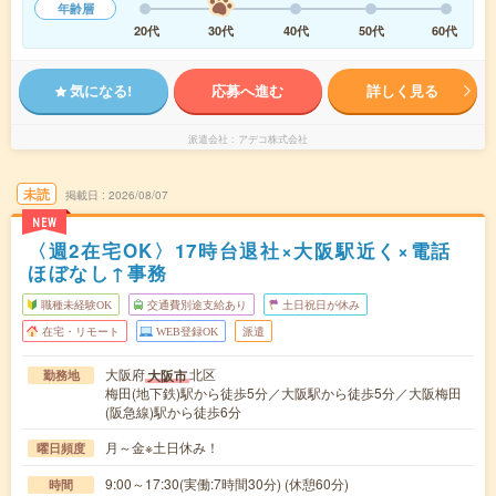
年齢層
20代
30代
40代
50代
60代
気になる!
応募へ進む
詳しく見る
派遣会社
アデコ株式会社
未読
掲載日
2026/08/07
NEW
〈週2在宅OK〉17時台退社×大阪駅近く×電話
ほぼなし↑事務
職種未経験OK
交通費別途支給あり
土日祝日が休み
在宅・リモート
WEB登録OK
派遣
大阪府
北区
大阪市
勤務地
梅田(地下鉄)駅から徒歩5分／大阪駅から徒歩5分／大阪梅田
(阪急線)駅から徒歩6分
月～金※土日休み！
曜日頻度
9:00～17:30(実働:7時間30分) (休憩60分)
時間