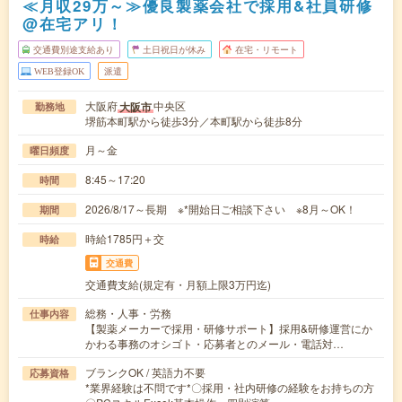
≪月収29万～≫優良製薬会社で採用&社員研修
@在宅アリ！
交通費別途支給あり
土日祝日が休み
在宅・リモート
WEB登録OK
派遣
大阪府
中央区
大阪市
勤務地
堺筋本町駅から徒歩3分／本町駅から徒歩8分
月～金
曜日頻度
8:45～17:20
時間
2026/8/17～長期 ※*開始日ご相談下さい ※8月～OK！
期間
時給1785円＋交
時給
交通費
交通費支給(規定有・月額上限3万円迄)
総務・人事・労務
仕事内容
【製薬メーカーで採用・研修サポート】採用&研修運営にか
かわる事務のオシゴト・応募者とのメール・電話対…
ブランクOK / 英語力不要
応募資格
*業界経験は不問です*〇採用・社内研修の経験をお持ちの方