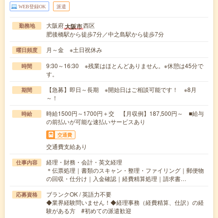
WEB登録OK
派遣
大阪府
西区
大阪市
勤務地
肥後橋駅から徒歩7分／中之島駅から徒歩7分
月～金 ※土日祝休み
曜日頻度
9:30～16:30 ※残業はほとんどありません。※休憩は45分で
時間
す。
【急募】即日～長期 ※開始日はご相談可能です！ ※8月
期間
～！
時給1500円～1700円＋交 【月収例】187,500円～ ■給与
時給
の前払いが可能な速払いサービスあり
交通費
交通費支給あり
経理・財務・会計・英文経理
仕事内容
＊伝票処理｜書類のスキャン・整理・ファイリング｜郵便物
の回収・仕分け｜入金確認｜経費精算処理｜請求書…
ブランクOK / 英語力不要
応募資格
◆業界経験問いません！◆経理事務（経費精算、仕訳）の経
験がある方 #初めての派遣歓迎