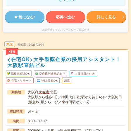
気になる!
応募へ進む
詳しく見る
派遣会社
マンパワーグループ株式会社
未読
掲載日
2026/08/07
NEW
<在宅OK>大手製薬企業の採用アシスタント！
大阪駅直結ビル
職種未経験OK
交通費別途支給あり
土日祝日が休み
在宅・リモート
WEB登録OK
派遣
大阪府
北区
大阪市
勤務地
大阪駅から徒歩2分／梅田(地下鉄)駅から徒歩4分／大阪梅田
(阪急線)駅から---分／東梅田駅から---分
月～金
曜日頻度
8:30～17:15
時間
2026/9/14～長期 ※開始日相談可 ※9月～OK！
期間