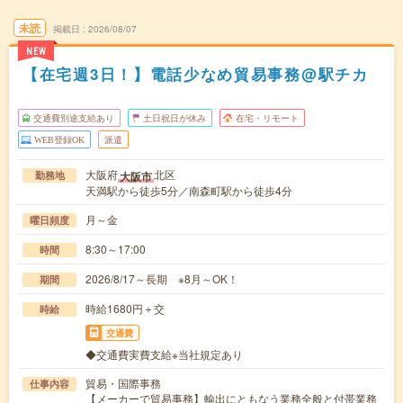
未読
掲載日
2026/08/07
NEW
【在宅週3日！】電話少なめ貿易事務@駅チカ
交通費別途支給あり
土日祝日が休み
在宅・リモート
WEB登録OK
派遣
大阪府
北区
大阪市
勤務地
天満駅から徒歩5分／南森町駅から徒歩4分
月～金
曜日頻度
8:30～17:00
時間
2026/8/17～長期 ※8月～OK！
期間
時給1680円＋交
時給
交通費
◆交通費実費支給※当社規定あり
貿易・国際事務
仕事内容
【メーカーで貿易事務】輸出にともなう業務全般と付帯業務