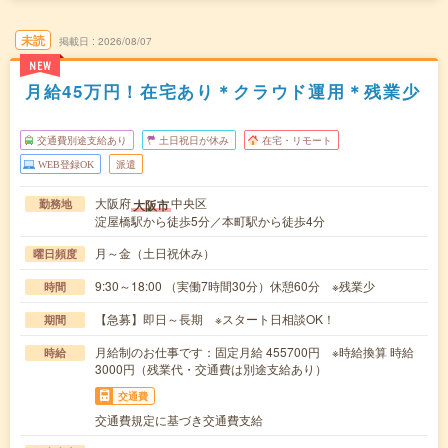
未読
掲載日
2026/08/07
NEW
月給45万円！在宅あり＊クラウド運用＊残業少
交通費別途支給あり
土日祝日が休み
在宅・リモート
WEB登録OK
派遣
大阪府
中央区
大阪市
勤務地
淀屋橋駅から徒歩5分／本町駅から徒歩4分
月～金（土日祝休み）
曜日頻度
9:30～18:00 （実働7時間30分）休憩60分 ※残業少
時間
【急募】即日～長期 ※スタート日相談OK！
期間
月給制のお仕事です：固定月給 455700円 ※時給換算 時給
時給
3000円（残業代・交通費は別途支給あり）
交通費
交通費規定に基づき交通費支給