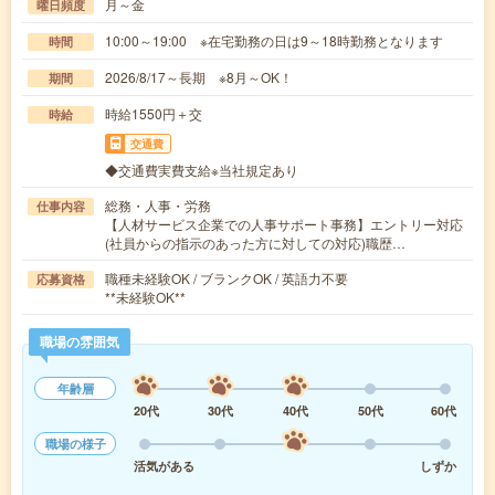
月～金
曜日頻度
10:00～19:00 ※在宅勤務の日は9～18時勤務となります
時間
2026/8/17～長期 ※8月～OK！
期間
時給1550円＋交
時給
交通費
◆交通費実費支給※当社規定あり
総務・人事・労務
仕事内容
【人材サービス企業での人事サポート事務】エントリー対応
(社員からの指示のあった方に対しての対応)職歴…
職種未経験OK / ブランクOK / 英語力不要
応募資格
**未経験OK**
職場の雰囲気
年齢層
20代
30代
40代
50代
60代
職場の様子
活気がある
しずか