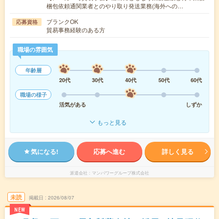
梱包依頼通関業者とのやり取り発送業務(海外への…
ブランクOK
応募資格
貿易事務経験のある方
職場の雰囲気
年齢層
20代
30代
40代
50代
60代
職場の様子
活気がある
しずか
もっと見る
気になる!
応募へ進む
詳しく見る
派遣会社
マンパワーグループ株式会社
未読
掲載日
2026/08/07
NEW