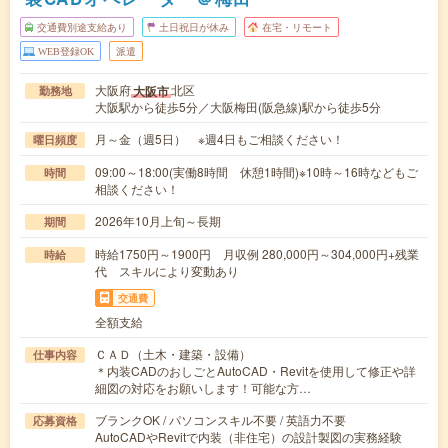
交通費別途支給あり
土日祝日が休み
在宅・リモート
WEB登録OK
派遣
大阪府
北区
大阪市
勤務地
大阪駅から徒歩5分／大阪梅田(阪急線)駅から徒歩5分
月～金（週5日） ※週4日もご相談ください！
曜日頻度
09:00～18:00(実働8時間 休憩1時間)※10時～16時などもご
時間
相談ください！
2026年10月上旬～長期
期間
時給1750円～1900円 月収例 280,000円～304,000円+残業
時給
代 スキルにより変動あり
交通費
全額支給
ＣＡＤ（土木・建築・設備）
仕事内容
＊内装CADのおしごとAutoCAD・Revitを使用して修正や詳
細図の対応をお願いします！可能な方…
ブランクOK / パソコンスキル不要 / 英語力不要
応募資格
AutoCADやRevitで内装（非住宅）の設計製図の実務経験