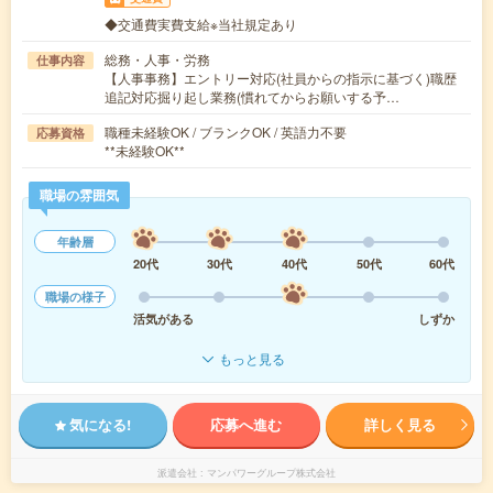
◆交通費実費支給※当社規定あり
総務・人事・労務
仕事内容
【人事事務】エントリー対応(社員からの指示に基づく)職歴
追記対応掘り起し業務(慣れてからお願いする予…
職種未経験OK / ブランクOK / 英語力不要
応募資格
**未経験OK**
職場の雰囲気
年齢層
20代
30代
40代
50代
60代
職場の様子
活気がある
しずか
もっと見る
気になる!
応募へ進む
詳しく見る
派遣会社
マンパワーグループ株式会社