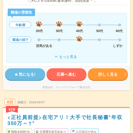
〇PCスキルExcel:基本操作、四則演算・…
職場の雰囲気
年齢層
20代
30代
40代
50代
60代
職場の様子
活気がある
しずか
もっと見る
気になる!
応募へ進む
詳しく見る
派遣会社
マンパワーグループ株式会社
未読
掲載日
2026/08/07
NEW
<正社員前提>在宅アリ！大手で社長秘書*年収
350万～↑*
職種未経験OK
交通費別途支給あり
土日祝日が休み