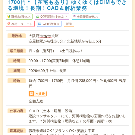
1700円＊【在宅もあり】ゆくゆくはCIMもでき
る環境！長期！CAD＆解析業務
職種未経験OK
交通費別途支給あり
土日祝日が休み
在宅・リモート
WEB登録OK
派遣
大阪府
北区
大阪市
勤務地
淀屋橋駅から徒歩8分／北新地駅から徒歩5分
月～金（週5日） ※土日祝休み！
曜日頻度
09:00～17:00(実働7時間 休憩1時間)
時間
2026年09月上旬～長期
期間
時給1700円～1760円 月収例 238,000円～246,400円+残業
時給
代
交通費
全額支給
ＣＡＤ（土木・建築・設備）
仕事内容
建設コンサルタントにて、河川構造物の図面作成をお願いし
ます。＊河川構造物（堤防など）の平面・縦断・横…
職種未経験OK / ブランクOK / 英語力不要
応募資格