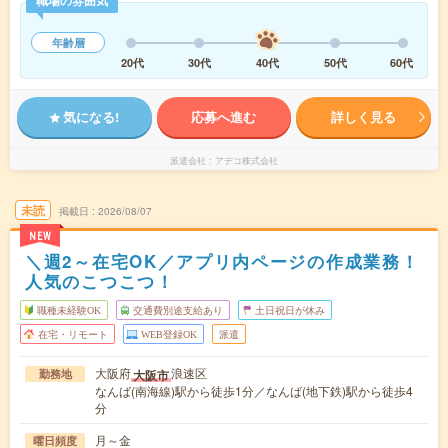
職場の雰囲気
年齢層
20代
30代
40代
50代
60代
気になる!
応募へ進む
詳しく見る
派遣会社
アデコ株式会社
未読
掲載日
2026/08/07
NEW
＼週2～在宅OK／アプリ内ページの作成業務！
人気のこつこつ！
職種未経験OK
交通費別途支給あり
土日祝日が休み
在宅・リモート
WEB登録OK
派遣
大阪府
浪速区
大阪市
勤務地
なんば(南海線)駅から徒歩1分／なんば(地下鉄)駅から徒歩4
分
月～金
曜日頻度