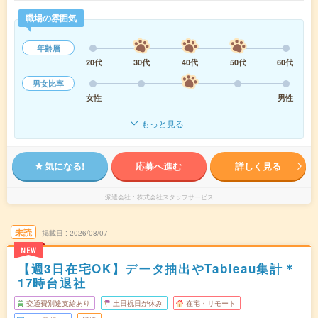
職場の雰囲気
年齢層
20代
30代
40代
50代
60代
男女比率
女性
男性
もっと見る
気になる!
応募へ進む
詳しく見る
派遣会社
株式会社スタッフサービス
未読
掲載日
2026/08/07
NEW
【週3日在宅OK】データ抽出やTableau集計＊
17時台退社
交通費別途支給あり
土日祝日が休み
在宅・リモート