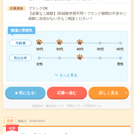
ブランクOK
応募資格
【必要なご経験】SE経験学歴不問！ブランク期間の不安やご
経験に自信がない方もご相談ください＊
職場の雰囲気
年齢層
20代
30代
40代
50代
60代
男女比率
女性
男性
もっと見る
気になる!
応募へ進む
詳しく見る
派遣会社
株式会社パソナ 関西エリア X-TECHチーム
未読
掲載日
2026/08/07
NEW