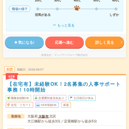
20代
30代
40代
50代
60代
職場の様子
活気がある
しずか
もっと見る
気になる!
応募へ進む
詳しく見る
派遣会社
マンパワーグループ株式会社
未読
掲載日
2026/08/07
NEW
【在宅有】未経験OK！2名募集の人事サポート
事務！10時開始
職種未経験OK
交通費別途支給あり
土日祝日が休み
在宅・リモート
WEB登録OK
派遣
大阪府
北区
大阪市
勤務地
大江橋駅から徒歩3分／淀屋橋駅から徒歩5分