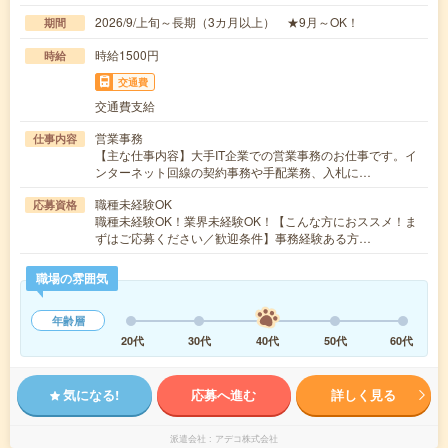
2026/9/上旬～長期（3カ月以上） ★9月～OK！
期間
時給1500円
時給
交通費
交通費支給
営業事務
仕事内容
【主な仕事内容】大手IT企業での営業事務のお仕事です。イ
ンターネット回線の契約事務や手配業務、入札に…
職種未経験OK
応募資格
職種未経験OK！業界未経験OK！【こんな方におススメ！ま
ずはご応募ください／歓迎条件】事務経験ある方…
職場の雰囲気
年齢層
20代
30代
40代
50代
60代
気になる!
応募へ進む
詳しく見る
派遣会社
アデコ株式会社