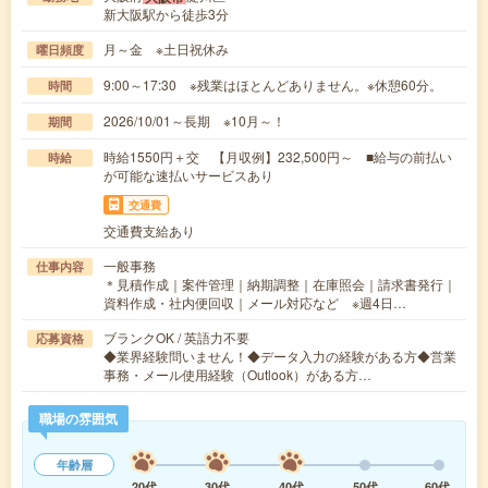
新大阪駅から徒歩3分
月～金 ※土日祝休み
曜日頻度
9:00～17:30 ※残業はほとんどありません。※休憩60分。
時間
2026/10/01～長期 ※10月～！
期間
時給1550円＋交 【月収例】232,500円～ ■給与の前払い
時給
が可能な速払いサービスあり
交通費
交通費支給あり
一般事務
仕事内容
＊見積作成｜案件管理｜納期調整｜在庫照会｜請求書発行｜
資料作成・社内便回収｜メール対応など ※週4日…
ブランクOK / 英語力不要
応募資格
◆業界経験問いません！◆データ入力の経験がある方◆営業
事務・メール使用経験（Outlook）がある方…
職場の雰囲気
年齢層
20代
30代
40代
50代
60代