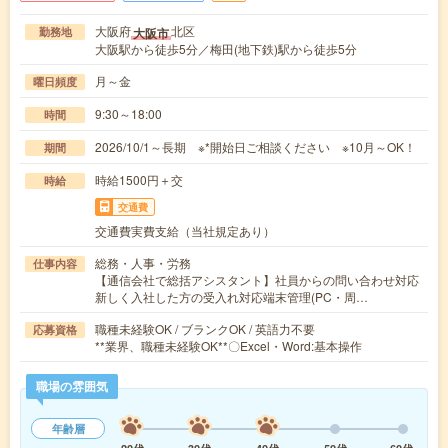
大阪府
北区
大阪市
勤務地
大阪駅から徒歩5分／梅田(地下鉄)駅から徒歩5分
月～金
曜日頻度
9:30～18:00
時間
2026/10/1～長期 ※*開始日ご相談ください ※10月～OK！
期間
時給1500円＋交
時給
交通費
交通費実費支給（当社規定あり）
総務・人事・労務
仕事内容
【通信会社で総括アシスタント】社員からの問い合わせ対応
新しく入社した方の受入れ対応端末管理(PC・周…
職種未経験OK / ブランクOK / 英語力不要
応募資格
**業界、職種未経験OK**〇Excel・Word:基本操作
職場の雰囲気
年齢層