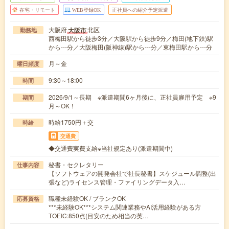
在宅・リモート
WEB登録OK
正社員への紹介予定派遣
大阪府
北区
大阪市
勤務地
西梅田駅から徒歩3分／大阪駅から徒歩9分／梅田(地下鉄)駅
から---分／大阪梅田(阪神線)駅から---分／東梅田駅から---分
月～金
曜日頻度
9:30～18:00
時間
2026/9/1～長期 ※派遣期間6ヶ月後に、正社員雇用予定 ※9
期間
月～OK！
時給1750円＋交
時給
交通費
◆交通費実費支給※当社規定あり(派遣期間中)
秘書・セクレタリー
仕事内容
【ソフトウェアの開発会社で社長秘書】スケジュール調整(出
張など)ライセンス管理・ファイリングデータ入…
職種未経験OK / ブランクOK
応募資格
***未経験OK***システム関連業務やAI活用経験がある方
TOEIC:850点(目安のため相当の英…