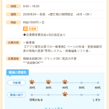
9:00～18:00
時間
2026/8/24～長期 ※繁忙期の期間限定 ※8月～OK！
期間
時給1500円＋交
時給
交通費
◆交通費実費支給※当社規定あり
一般事務
仕事内容
【アプリ運営企業での一般事務】ページの作成・更新掲載写
真や情報の更新*専用システム・画像編集ソフト使…
職種未経験OK / ブランクOK / 英語力不要
応募資格
***未経験OK***
職場の雰囲気
年齢層
20代
30代
40代
50代
60代
職場の様子
活気がある
しずか
もっと見る