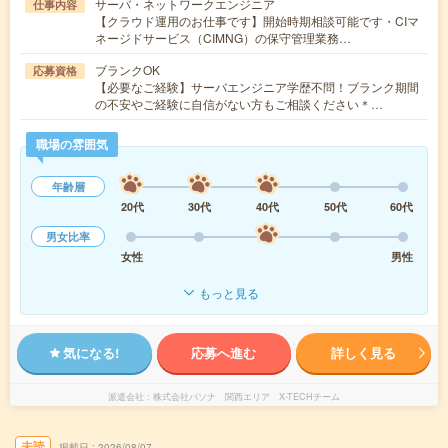
サーバ・ネットワークエンジニア
仕事内容
【クラウド運用のお仕事です】開始時期相談可能です・CIマ
ネージドサービス（CIMNG）の保守管理業務…
ブランクOK
応募資格
【必要なご経験】サーバエンジニア学歴不問！ブランク期間
の不安やご経験に自信がない方もご相談ください＊…
職場の雰囲気
年齢層
20代
30代
40代
50代
60代
男女比率
女性
男性
もっと見る
気になる!
応募へ進む
詳しく見る
派遣会社
株式会社パソナ 関西エリア X-TECHチーム
未読
掲載日
2026/08/07