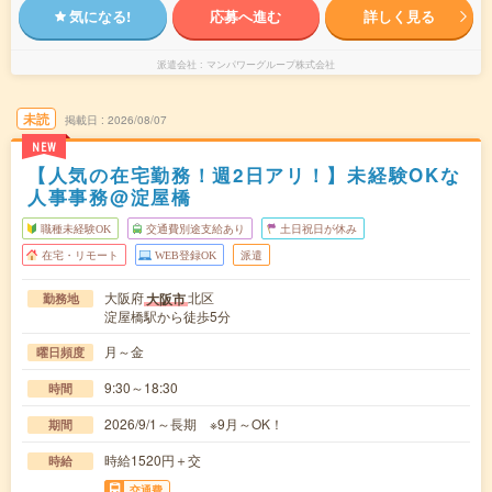
気になる!
応募へ進む
詳しく見る
派遣会社
マンパワーグループ株式会社
未読
掲載日
2026/08/07
NEW
【人気の在宅勤務！週2日アリ！】未経験OKな
人事事務@淀屋橋
職種未経験OK
交通費別途支給あり
土日祝日が休み
在宅・リモート
WEB登録OK
派遣
大阪府
北区
大阪市
勤務地
淀屋橋駅から徒歩5分
月～金
曜日頻度
9:30～18:30
時間
2026/9/1～長期 ※9月～OK！
期間
時給1520円＋交
時給
交通費