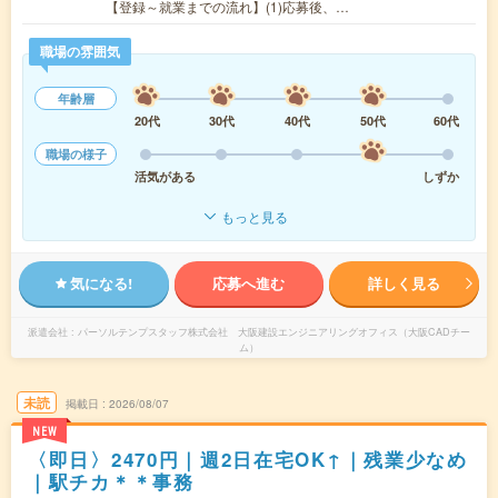
【登録～就業までの流れ】(1)応募後、…
職場の雰囲気
年齢層
20代
30代
40代
50代
60代
職場の様子
活気がある
しずか
もっと見る
気になる!
応募へ進む
詳しく見る
派遣会社
パーソルテンプスタッフ株式会社 大阪建設エンジニアリングオフィス（大阪CADチー
ム）
未読
掲載日
2026/08/07
NEW
〈即日〉2470円｜週2日在宅OK↑｜残業少なめ
｜駅チカ＊＊事務