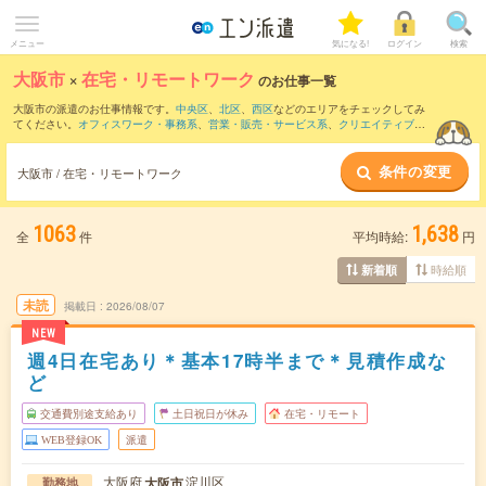
メニュー
気になる!
ログイン
検索
大阪市
×
在宅・リモートワーク
のお仕事一覧
大阪市の派遣のお仕事情報です。
中央区
、
北区
、
西区
などのエリアをチェックしてみ
てください。
オフィスワーク・事務系
、
営業・販売・サービス系
、
クリエイティブ系
などのお仕事を取り揃えています。在宅・リモートワークの条件の他に、
交通費別途
支給あり
、
職種未経験OK
、
友だちと一緒の応募OK
などのこだわり条件も取り揃えて
条件の変更
います。
大阪市 / 在宅・リモートワーク
1063
1,638
全
件
平均時給:
円
時給順
新着順
未読
掲載日
2026/08/07
NEW
週4日在宅あり＊基本17時半まで＊見積作成な
ど
交通費別途支給あり
土日祝日が休み
在宅・リモート
WEB登録OK
派遣
大阪府
淀川区
大阪市
勤務地