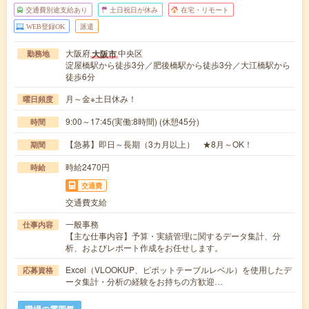
交通費別途支給あり
土日祝日が休み
在宅・リモート
WEB登録OK
派遣
大阪府
中央区
大阪市
勤務地
淀屋橋駅から徒歩3分／肥後橋駅から徒歩3分／大江橋駅から
徒歩6分
月～金※土日休み！
曜日頻度
9:00～17:45(実働:8時間) (休憩45分)
時間
【急募】即日～長期（3カ月以上） ★8月～OK！
期間
時給2470円
時給
交通費
交通費支給
一般事務
仕事内容
【主な仕事内容】予算・実績管理に関するデータ集計、分
析、およびレポート作成をお任せします。
Excel（VLOOKUP、ピボットテーブルレベル）を使用したデ
応募資格
ータ集計・分析の経験をお持ちの方歓迎…