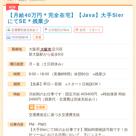
NEW
【月給40万円＊完全在宅】【Java】大手Sier
にてSE＊残業少
交通費別途支給あり
土日祝日が休み
在宅・リモート
WEB登録OK
派遣
大阪府
淀川区
大阪市
勤務地
新大阪駅から徒歩5分
月～金（土日祝休み）
曜日頻度
9:00～18:00 （実働8時間）休憩60分 ※残業少
時間
【急募】即日～長期 ※スタート日相談OK！
期間
月給制のお仕事です：固定月給 403400円 ※時給換算 時給
時給
2490円（残業代・交通費は別途支給あり）
交通費
交通費規定に基づき交通費支給
PM・PMO
仕事内容
【大手SierにてSEのお仕事です】開始時期相談可能です！自
社ツールにおける活用において、主にシステ…