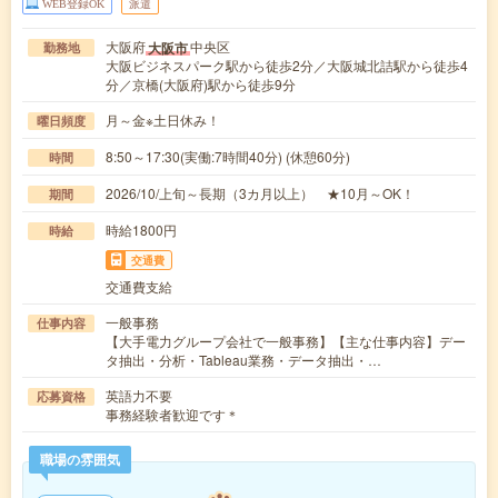
WEB登録OK
派遣
大阪府
中央区
大阪市
勤務地
大阪ビジネスパーク駅から徒歩2分／大阪城北詰駅から徒歩4
分／京橋(大阪府)駅から徒歩9分
月～金※土日休み！
曜日頻度
8:50～17:30(実働:7時間40分) (休憩60分)
時間
2026/10/上旬～長期（3カ月以上） ★10月～OK！
期間
時給1800円
時給
交通費
交通費支給
一般事務
仕事内容
【大手電力グループ会社で一般事務】【主な仕事内容】デー
タ抽出・分析・Tableau業務・データ抽出・…
英語力不要
応募資格
事務経験者歓迎です＊
職場の雰囲気