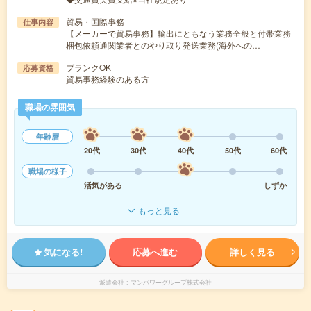
貿易・国際事務
仕事内容
【メーカーで貿易事務】輸出にともなう業務全般と付帯業務
梱包依頼通関業者とのやり取り発送業務(海外への…
ブランクOK
応募資格
貿易事務経験のある方
職場の雰囲気
年齢層
20代
30代
40代
50代
60代
職場の様子
活気がある
しずか
もっと見る
気になる!
応募へ進む
詳しく見る
派遣会社
マンパワーグループ株式会社