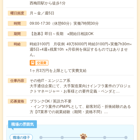
西梅田駅から徒歩1分
月～金／週5日
曜日頻度
09:00-17:30（休憩60分）実働7時間30分
時間
【急募】即日～長期 ※開始日相談OK
期間
時給3100円 月収例 49万6000円 時給3100円×実働7h30m×
時給
週5日×4週+残業10h ※月収例を保証するものではありませ
ん。
交通費
1ヶ月3万円を上限として実費支給
その他IT・エンジニア系
仕事内容
大手通信企業にて、大手製造業向けインフラ案件のプロジェ
クトマネージャー・お客様との要件定義・ベンダと…
ブランクOK / 英語力不要
応募資格
・インフラ案件のPM/PLとして、顧客対応・折衝経験のある
方【IT業界での就業経験（期間・資格不問）…
職場の雰囲気
職場の様子