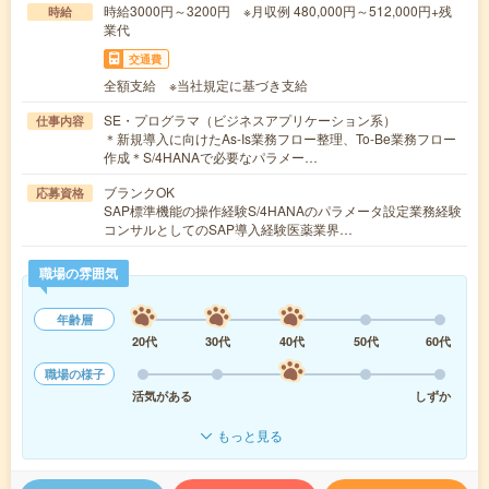
時給3000円～3200円 ※月収例 480,000円～512,000円+残
時給
業代
交通費
全額支給 ※当社規定に基づき支給
SE・プログラマ（ビジネスアプリケーション系）
仕事内容
＊新規導入に向けたAs-Is業務フロー整理、To-Be業務フロー
作成＊S/4HANAで必要なパラメー…
ブランクOK
応募資格
SAP標準機能の操作経験S/4HANAのパラメータ設定業務経験
コンサルとしてのSAP導入経験医薬業界…
職場の雰囲気
年齢層
20代
30代
40代
50代
60代
職場の様子
活気がある
しずか
もっと見る