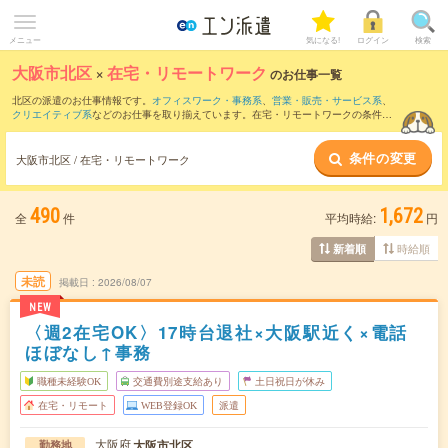
メニュー
気になる!
ログイン
検索
大阪市北区
×
在宅・リモートワーク
のお仕事一覧
北区の派遣のお仕事情報です。
オフィスワーク・事務系
、
営業・販売・サービス系
、
クリエイティブ系
などのお仕事を取り揃えています。在宅・リモートワークの条件の
他に、
交通費別途支給あり
、
職種未経験OK
、
友だちと一緒の応募OK
などのこだわり
条件も取り揃えています。
条件の変更
大阪市北区 / 在宅・リモートワーク
490
1,672
全
件
平均時給:
円
時給順
新着順
未読
掲載日
2026/08/07
NEW
〈週2在宅OK〉17時台退社×大阪駅近く×電話
ほぼなし↑事務
職種未経験OK
交通費別途支給あり
土日祝日が休み
在宅・リモート
WEB登録OK
派遣
大阪府
大阪市北区
勤務地