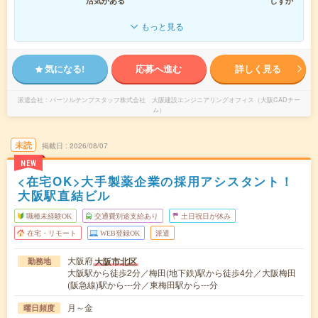
活気がある
しずか
もっと見る
気になる!
応募へ進む
詳しく見る
派遣会社
パーソルテンプスタッフ株式会社 大阪建設エンジニアリングオフィス（大阪CADチー
ム）
未読
掲載日
2026/08/07
NEW
<在宅OK>大手製薬企業の採用アシスタント！
大阪駅直結ビル
職種未経験OK
交通費別途支給あり
土日祝日が休み
在宅・リモート
WEB登録OK
派遣
大阪府
大阪市北区
勤務地
大阪駅から徒歩2分／梅田(地下鉄)駅から徒歩4分／大阪梅田
(阪急線)駅から---分／東梅田駅から---分
月～金
曜日頻度