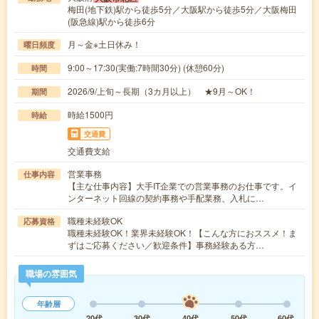
梅田(地下鉄)駅から徒歩5分／大阪駅から徒歩5分／大阪梅田
(阪急線)駅から徒歩6分
月～金※土日休み！
曜日頻度
9:00～17:30(実働:7時間30分) (休憩60分)
時間
2026/9/上旬～長期（3カ月以上） ★9月～OK！
期間
時給1500円
時給
交通費
交通費支給
営業事務
仕事内容
【主な仕事内容】大手IT企業での営業事務のお仕事です。イ
ンターネット回線の契約事務や手配業務、入札に…
職種未経験OK
応募資格
職種未経験OK！業界未経験OK！【こんな方におススメ！ま
ずはご応募ください／歓迎条件】事務経験ある方…
職場の雰囲気
年齢層
20代
30代
40代
50代
60代