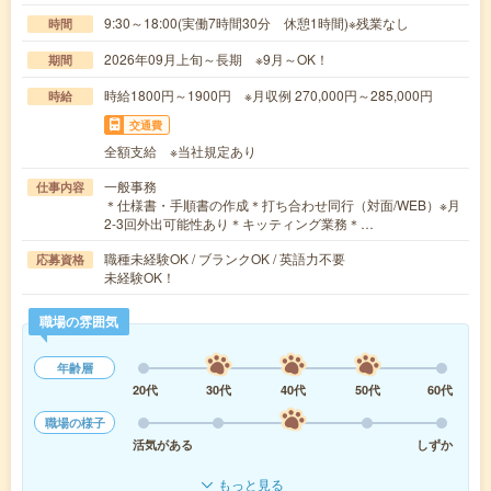
9:30～18:00(実働7時間30分 休憩1時間)※残業なし
時間
2026年09月上旬～長期 ※9月～OK！
期間
時給1800円～1900円 ※月収例 270,000円～285,000円
時給
交通費
全額支給 ※当社規定あり
一般事務
仕事内容
＊仕様書・手順書の作成＊打ち合わせ同行（対面/WEB）※月
2-3回外出可能性あり＊キッティング業務＊…
職種未経験OK / ブランクOK / 英語力不要
応募資格
未経験OK！
職場の雰囲気
年齢層
20代
30代
40代
50代
60代
職場の様子
活気がある
しずか
もっと見る