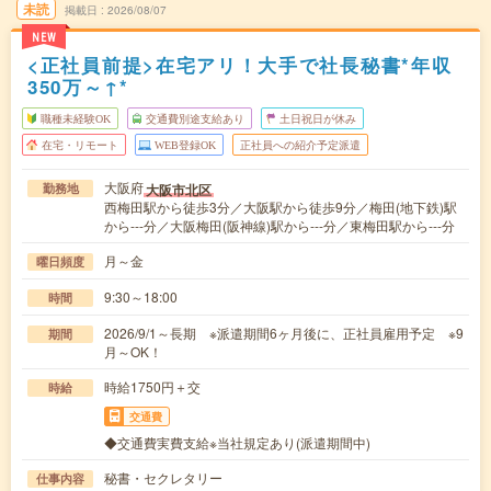
未読
掲載日
2026/08/07
NEW
<正社員前提>在宅アリ！大手で社長秘書*年収
350万～↑*
職種未経験OK
交通費別途支給あり
土日祝日が休み
在宅・リモート
WEB登録OK
正社員への紹介予定派遣
大阪府
大阪市北区
勤務地
西梅田駅から徒歩3分／大阪駅から徒歩9分／梅田(地下鉄)駅
から---分／大阪梅田(阪神線)駅から---分／東梅田駅から---分
月～金
曜日頻度
9:30～18:00
時間
2026/9/1～長期 ※派遣期間6ヶ月後に、正社員雇用予定 ※9
期間
月～OK！
時給1750円＋交
時給
交通費
◆交通費実費支給※当社規定あり(派遣期間中)
秘書・セクレタリー
仕事内容