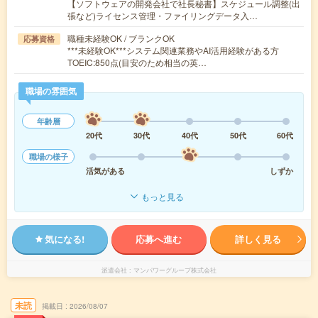
【ソフトウェアの開発会社で社長秘書】スケジュール調整(出
張など)ライセンス管理・ファイリングデータ入…
職種未経験OK / ブランクOK
応募資格
***未経験OK***システム関連業務やAI活用経験がある方
TOEIC:850点(目安のため相当の英…
職場の雰囲気
年齢層
20代
30代
40代
50代
60代
職場の様子
活気がある
しずか
もっと見る
気になる!
応募へ進む
詳しく見る
派遣会社
マンパワーグループ株式会社
未読
掲載日
2026/08/07