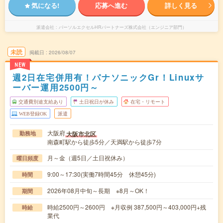
気になる!
応募へ進む
詳しく見る
派遣会社
パーソルエクセルHRパートナーズ株式会社（エンジニア部門）
未読
掲載日
2026/08/07
NEW
週2日在宅併用有！パナソニックGr！Linuxサ
ーバー運用2500円～
交通費別途支給あり
土日祝日が休み
在宅・リモート
WEB登録OK
派遣
大阪府
大阪市北区
勤務地
南森町駅から徒歩5分／天満駅から徒歩7分
月～金（週5日／土日祝休み）
曜日頻度
9:00～17:30(実働7時間45分 休憩45分)
時間
2026年08月中旬～長期 ※8月～OK！
期間
時給2500円～2600円 ※月収例 387,500円～403,000円+残
時給
業代