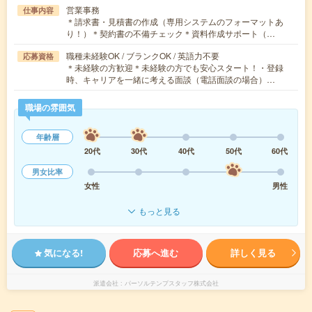
営業事務
仕事内容
＊請求書・見積書の作成（専用システムのフォーマットあ
り！）＊契約書の不備チェック＊資料作成サポート（…
職種未経験OK / ブランクOK / 英語力不要
応募資格
＊未経験の方歓迎＊未経験の方でも安心スタート！・登録
時、キャリアを一緒に考える面談（電話面談の場合）…
職場の雰囲気
年齢層
20代
30代
40代
50代
60代
男女比率
女性
男性
もっと見る
気になる!
応募へ進む
詳しく見る
派遣会社
パーソルテンプスタッフ株式会社