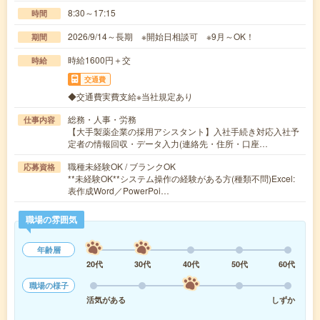
8:30～17:15
時間
2026/9/14～長期 ※開始日相談可 ※9月～OK！
期間
時給1600円＋交
時給
交通費
◆交通費実費支給※当社規定あり
総務・人事・労務
仕事内容
【大手製薬企業の採用アシスタント】入社手続き対応入社予
定者の情報回収・データ入力(連絡先・住所・口座…
職種未経験OK / ブランクOK
応募資格
**未経験OK**システム操作の経験がある方(種類不問)Excel:
表作成Word／PowerPoi…
職場の雰囲気
年齢層
20代
30代
40代
50代
60代
職場の様子
活気がある
しずか