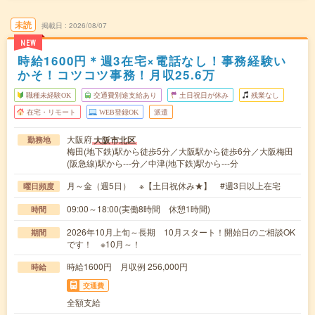
未読
掲載日
2026/08/07
NEW
時給1600円＊週3在宅×電話なし！事務経験い
かそ！コツコツ事務！月収25.6万
職種未経験OK
交通費別途支給あり
土日祝日が休み
残業なし
在宅・リモート
WEB登録OK
派遣
大阪府
大阪市北区
勤務地
梅田(地下鉄)駅から徒歩5分／大阪駅から徒歩6分／大阪梅田
(阪急線)駅から---分／中津(地下鉄)駅から---分
月～金（週5日） ※【土日祝休み★】 #週3日以上在宅
曜日頻度
09:00～18:00(実働8時間 休憩1時間)
時間
2026年10月上旬～長期 10月スタート！開始日のご相談OK
期間
です！ ※10月～！
時給1600円 月収例 256,000円
時給
交通費
全額支給