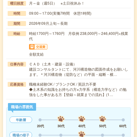
月～金（週5日） ※土日祝休み！
曜日頻度
09:00～17:00(実働7時間 休憩1時間)
時間
2026年09月上旬～長期
期間
時給1700円～1760円 月収例 238,000円～246,400円+残業
時給
代
交通費
全額支給
ＣＡＤ（土木・建築・設備）
仕事内容
建設コンサルタントにて、河川構造物の図面作成をお願いし
ます。＊河川構造物（堤防など）の平面・縦断・横…
職種未経験OK / ブランクOK / 英語力不要
応募資格
◆土木系の知識をお持ちの方※力学系（構造力学など）の勉
強をした事がある方【登録～就業までの流れ】(1…
職場の雰囲気
年齢層
20代
30代
40代
50代
60代
職場の様子