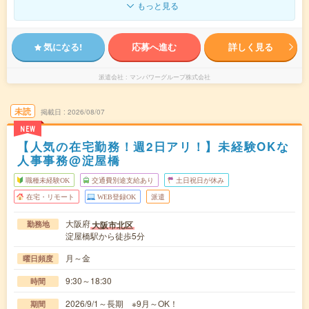
もっと見る
気になる!
応募へ進む
詳しく見る
派遣会社
マンパワーグループ株式会社
未読
掲載日
2026/08/07
NEW
【人気の在宅勤務！週2日アリ！】未経験OKな
人事事務@淀屋橋
職種未経験OK
交通費別途支給あり
土日祝日が休み
在宅・リモート
WEB登録OK
派遣
大阪府
大阪市北区
勤務地
淀屋橋駅から徒歩5分
月～金
曜日頻度
9:30～18:30
時間
2026/9/1～長期 ※9月～OK！
期間