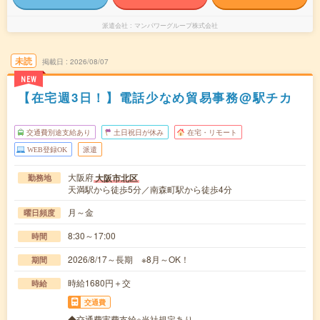
派遣会社
マンパワーグループ株式会社
未読
掲載日
2026/08/07
NEW
【在宅週3日！】電話少なめ貿易事務@駅チカ
交通費別途支給あり
土日祝日が休み
在宅・リモート
WEB登録OK
派遣
大阪府
大阪市北区
勤務地
天満駅から徒歩5分／南森町駅から徒歩4分
月～金
曜日頻度
8:30～17:00
時間
2026/8/17～長期 ※8月～OK！
期間
時給1680円＋交
時給
交通費
◆交通費実費支給※当社規定あり