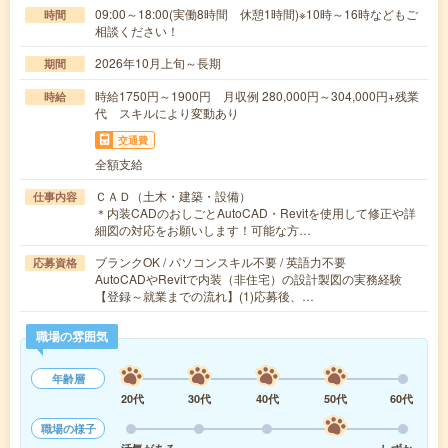
09:00～18:00(実働8時間 休憩1時間)※10時～16時などもご
時間
相談ください！
2026年10月上旬～長期
期間
時給1750円～1900円 月収例 280,000円～304,000円+残業
時給
代 スキルにより変動あり
交通費
全額支給
ＣＡＤ（土木・建築・設備）
仕事内容
＊内装CADのおしごとAutoCAD・Revitを使用して修正や詳
細図の対応をお願いします！可能な方…
ブランクOK / パソコンスキル不要 / 英語力不要
応募資格
AutoCADやRevitで内装（非住宅）の設計製図の実務経験
【登録～就業までの流れ】(1)応募後、…
職場の雰囲気
年齢層
20代
30代
40代
50代
60代
職場の様子