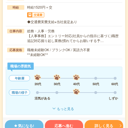
時給1520円＋交
時給
交通費
◆交通費実費支給※当社規定あり
総務・人事・労務
仕事内容
【人事事務】エントリー対応(社員からの指示に基づく)職歴
追記対応掘り起し業務(慣れてからお願いする予…
職種未経験OK / ブランクOK / 英語力不要
応募資格
**未経験OK**
職場の雰囲気
年齢層
20代
30代
40代
50代
60代
職場の様子
活気がある
しずか
もっと見る
気になる!
応募へ進む
詳しく見る