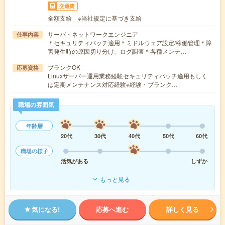
交通費
全額支給 ※当社規定に基づき支給
サーバ・ネットワークエンジニア
仕事内容
＊セキュリティパッチ適用＊ミドルウェア設定/稼働管理＊障
害発生時の原因切り分け、ログ調査＊各種メンテ…
ブランクOK
応募資格
Linuxサーバー運用業務経験セキュリティパッチ適用もしく
は定期メンテナンス対応経験※経験・ブランク…
職場の雰囲気
年齢層
20代
30代
40代
50代
60代
職場の様子
活気がある
しずか
もっと見る
気になる!
応募へ進む
詳しく見る