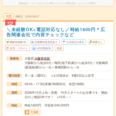
派遣会社
パーソルエクセルHRパートナーズ株式会社（エンジニア部門）
未読
掲載日
2026/08/07
NEW
＼未経験OK×電話対応なし／時給1600円＊広
告関連会社で内容チェックなど
職種未経験OK
交通費別途支給あり
土日祝日が休み
残業なし
在宅・リモート
WEB登録OK
派遣
大阪府
大阪市北区
勤務地
大阪駅から徒歩5分／梅田(地下鉄)駅から徒歩5分／大阪梅田
(阪急線)駅から---分／東梅田駅から---分
月～金（週5日） ※土日祝休み #週3日以上在宅
曜日頻度
09:00～17:30(実働7時間30分 休憩1時間)
時間
2026年10月上旬～長期 10月スタートのお仕事です。開始
期間
日のご相談OKです！ ※10月～！
時給1600円 月収例 240,000円
時給
交通費