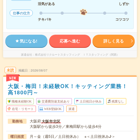
活気がある
しずか
仕事の仕方
テキパキ
コツコツ
気になる!
応募へ進む
詳しく見る
派遣会社
株式会社リクルートスタッフィング ＩＴスタッフィング（関西）
未読
掲載日
2026/08/07
NEW
大阪・梅田！未経験OK！キッティング業務！
高1800円～
職種未経験OK
交通費別途支給あり
土日祝日が休み
残業なし
在宅・リモート
WEB登録OK
派遣
大阪府
大阪市北区
勤務地
大阪駅から徒歩3分／東梅田駅から徒歩4分
月～金（週5日／土日祝休み） ※＜土日祝休み♪＞
曜日頻度