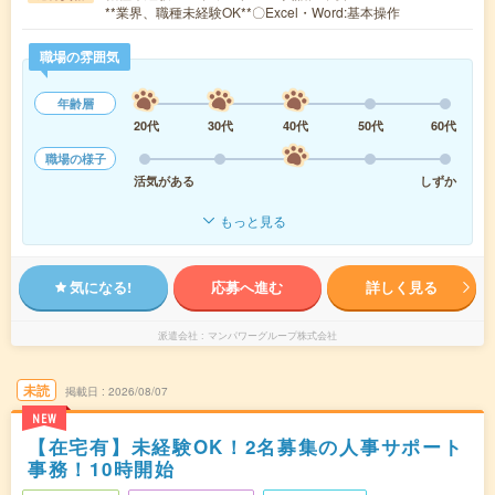
**業界、職種未経験OK**〇Excel・Word:基本操作
職場の雰囲気
年齢層
20代
30代
40代
50代
60代
職場の様子
活気がある
しずか
もっと見る
気になる!
応募へ進む
詳しく見る
派遣会社
マンパワーグループ株式会社
未読
掲載日
2026/08/07
NEW
【在宅有】未経験OK！2名募集の人事サポート
事務！10時開始