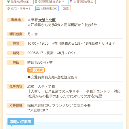
職種未経験OK
交通費別途支給あり
土日祝日が休み
在宅・リモート
WEB登録OK
派遣
大阪府
大阪市北区
勤務地
大江橋駅から徒歩3分／淀屋橋駅から徒歩5分
月～金
曜日頻度
10:00～19:00 ※在宅勤務の日は9～18時勤務となります
時間
2026/8/17～長期 ※8月～OK！
期間
時給1550円＋交
時給
交通費
◆交通費実費支給※当社規定あり
総務・人事・労務
仕事内容
【人材サービス企業での人事サポート事務】エントリー対応
(社員からの指示のあった方に対しての対応)職歴…
職種未経験OK / ブランクOK / 英語力不要
応募資格
**未経験OK**
職場の雰囲気