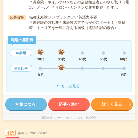
＊美容院・ネイルサロンなどの店舗担当者とのやり取り（電
話・メール）＊サロンへカンタンな集客提案（むず…
職種未経験OK / ブランクOK / 英語力不要
応募資格
＊未経験の方歓迎＊未経験の方でも安心スタート！・登録
時、キャリアを一緒に考える面談（電話面談の場合）…
職場の雰囲気
年齢層
20代
30代
40代
50代
60代
男女比率
女性
男性
もっと見る
気になる!
応募へ進む
詳しく見る
派遣会社
パーソルテンプスタッフ株式会社
未読
掲載日
2026/08/07