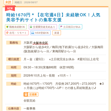
未読
掲載日
2026/08/07
NEW
時給1670円＊【在宅週4日】未経験OK！人気
美容予約サイトの集客支援
職種未経験OK
交通費別途支給あり
土日祝日が休み
在宅・リモート
WEB登録OK
派遣
大阪府
大阪市北区
勤務地
大阪駅から徒歩4分／梅田(地下鉄)駅から徒歩2分／大阪梅田
(阪急線)駅から---分／東梅田駅から---分
月～金（週5日） ※土日祝完全お休み #週3日以上在宅
曜日頻度
09:30～18:30(実働8時間 休憩1時間)
時間
2026年10月上旬～長期 ※10月～！
期間
時給1670円～1700円 月収例 267,200円～272,000円 ★3
時給
ヶ月後には時給1700円へUP！その後も昇給制度あり♪
交通費
全額支給
一般事務
仕事内容