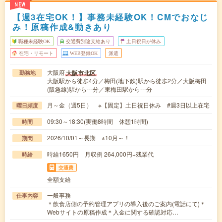
NEW
【週3在宅OK！】事務未経験OK！CMでおなじ
み！原稿作成&動きあり
職種未経験OK
交通費別途支給あり
土日祝日が休み
在宅・リモート
WEB登録OK
派遣
大阪府
大阪市北区
勤務地
大阪駅から徒歩4分／梅田(地下鉄)駅から徒歩2分／大阪梅田
(阪急線)駅から---分／東梅田駅から---分
月～金（週5日） ※【固定】土日祝日休み #週3日以上在宅
曜日頻度
09:30～18:30(実働8時間 休憩1時間)
時間
2026/10/01～長期 ※10月～！
期間
時給1650円 月収例 264,000円+残業代
時給
交通費
全額支給
一般事務
仕事内容
＊飲食店側の予約管理アプリの導入後のご案内(電話にて)＊
Webサイトの原稿作成＊入金に関する確認対応…