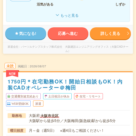
活気がある
しずか
もっと見る
気になる!
応募へ進む
詳しく見る
派遣会社
パーソルテンプスタッフ株式会社 大阪建設エンジニアリングオフィス（大阪CADチー
ム）
未読
掲載日
2026/08/07
NEW
1750円＊在宅勤務OK！開始日相談もOK！内
装CADオペレーター＠梅田
交通費別途支給あり
土日祝日が休み
在宅・リモート
WEB登録OK
派遣
大阪府
大阪市北区
勤務地
大阪駅から徒歩5分／大阪梅田(阪急線)駅から徒歩5分
月～金（週5日） ※週4日もご相談ください！
曜日頻度