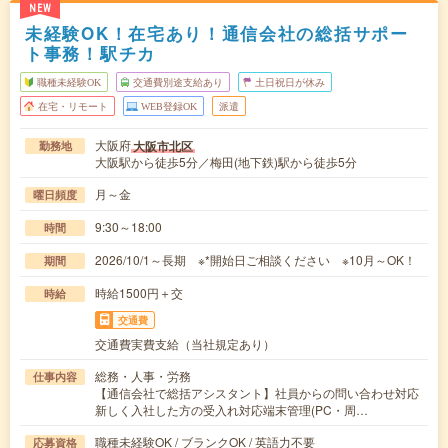
NEW
未経験OK！在宅あり！通信会社の総括サポー
ト事務！駅チカ
職種未経験OK
交通費別途支給あり
土日祝日が休み
在宅・リモート
WEB登録OK
派遣
大阪府
大阪市北区
勤務地
大阪駅から徒歩5分／梅田(地下鉄)駅から徒歩5分
月～金
曜日頻度
9:30～18:00
時間
2026/10/1～長期 ※*開始日ご相談ください ※10月～OK！
期間
時給1500円＋交
時給
交通費
交通費実費支給（当社規定あり）
総務・人事・労務
仕事内容
【通信会社で総括アシスタント】社員からの問い合わせ対応
新しく入社した方の受入れ対応端末管理(PC・周…
職種未経験OK / ブランクOK / 英語力不要
応募資格