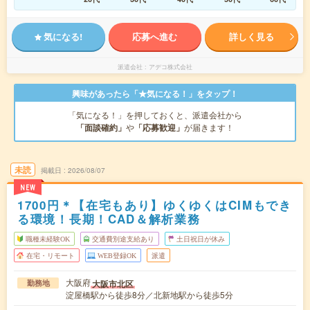
気になる!
応募へ進む
詳しく見る
派遣会社
アデコ株式会社
興味があったら「★気になる！」をタップ！
「気になる！」を押しておくと、派遣会社から
「面談確約」
や
「応募歓迎」
が届きます！
未読
掲載日
2026/08/07
NEW
1700円＊【在宅もあり】ゆくゆくはCIMもでき
る環境！長期！CAD＆解析業務
職種未経験OK
交通費別途支給あり
土日祝日が休み
在宅・リモート
WEB登録OK
派遣
大阪府
大阪市北区
勤務地
淀屋橋駅から徒歩8分／北新地駅から徒歩5分