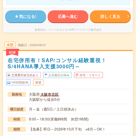
気になる!
応募へ進む
詳しく見る
派遣会社
パーソルエクセルHRパートナーズ株式会社
未読
掲載日
2026/08/07
NEW
在宅併用有！SAP/コンサル経験重視！
S/4HANA導入支援3000円～
交通費別途支給あり
土日祝日が休み
在宅・リモート
WEB登録OK
派遣
大阪府
大阪市北区
勤務地
大阪駅から徒歩5分
月～金（週5日／土日祝休み）
曜日頻度
9:00～18:00(実働8時間 休憩1時間)
時間
【急募】即日～2026年10月下旬 ※8月～OK！
期間