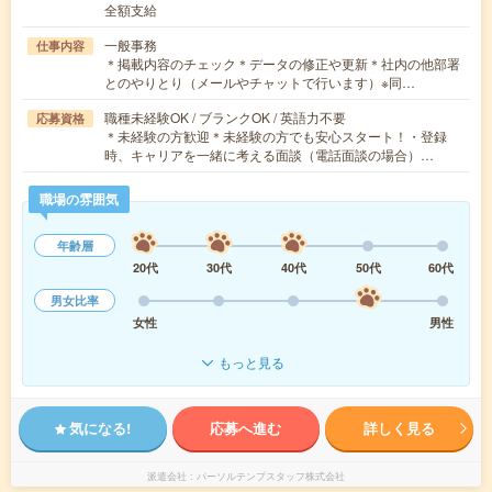
全額支給
一般事務
仕事内容
＊掲載内容のチェック＊データの修正や更新＊社内の他部署
とのやりとり（メールやチャットで行います）※同…
職種未経験OK / ブランクOK / 英語力不要
応募資格
＊未経験の方歓迎＊未経験の方でも安心スタート！・登録
時、キャリアを一緒に考える面談（電話面談の場合）…
職場の雰囲気
年齢層
20代
30代
40代
50代
60代
男女比率
女性
男性
もっと見る
気になる!
応募へ進む
詳しく見る
派遣会社
パーソルテンプスタッフ株式会社