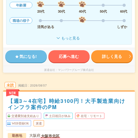
年齢層
20代
30代
40代
50代
60代
職場の様子
活気がある
しずか
もっと見る
気になる!
応募へ進む
詳しく見る
派遣会社
マンパワーグループ株式会社
未読
掲載日
2026/08/07
NEW
【週3～4在宅】時給3100円！大手製造業向け
インフラ案件のPM
交通費別途支給あり
土日祝日が休み
在宅・リモート
WEB登録OK
派遣
大阪府
大阪市北区
勤務地