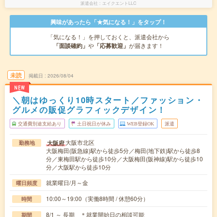
派遣会社
エイクエントLLC
興味があったら「★気になる！」をタップ！
「気になる！」を押しておくと、派遣会社から
「面談確約」
や
「応募歓迎」
が届きます！
未読
掲載日
2026/08/04
NEW
＼朝はゆっくり10時スタート／ファッション・
グルメの販促グラフィックデザイン！
交通費別途支給あり
土日祝日が休み
WEB登録OK
派遣
大阪市北区
大阪府
勤務地
大阪梅田(阪急線)駅から徒歩5分／梅田(地下鉄)駅から徒歩8
分／東梅田駅から徒歩10分／大阪梅田(阪神線)駅から徒歩10
分／大阪駅から徒歩10分
就業曜日/月～金
曜日頻度
10:00～19:00（実働8時間 / 休憩60分）
時間
8/1 ～ 長期 ＊就業開始日の相談可能
期間