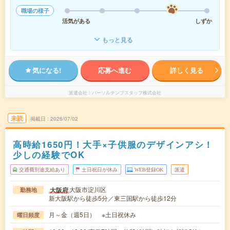
職場の様子
活気がある
しずか
もっと見る
気になる!
応募へ進む
詳しく見る
派遣会社
パーソルテンプスタッフ株式会社
未読
掲載日
2026/07/02
高時給1650円！大手×子供服のデザインアシ！
少しの経験でOK
交通費別途支給あり
土日祝日が休み
WEB登録OK
派遣
大阪市淀川区
大阪府
勤務地
新大阪駅から徒歩5分／東三国駅から徒歩12分
月～金（週5日） ※土日祝休み
曜日頻度