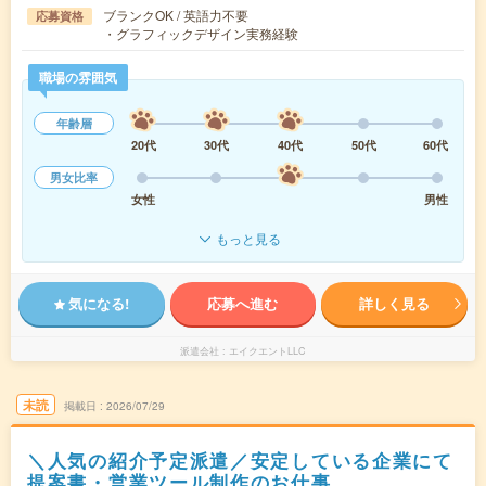
ブランクOK / 英語力不要
応募資格
・グラフィックデザイン実務経験
職場の雰囲気
年齢層
20代
30代
40代
50代
60代
男女比率
女性
男性
もっと見る
気になる!
応募へ進む
詳しく見る
派遣会社
エイクエントLLC
未読
掲載日
2026/07/29
＼人気の紹介予定派遣／安定している企業にて
提案書・営業ツール制作のお仕事