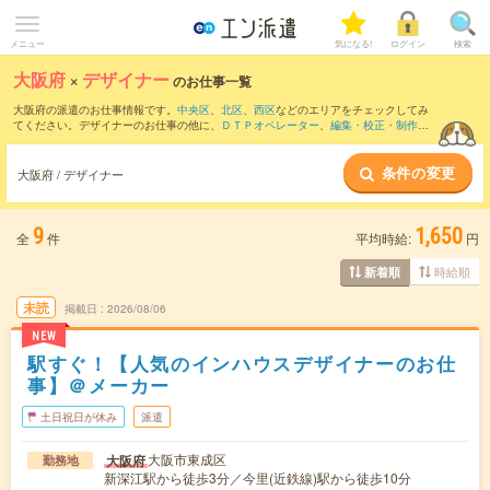
メニュー
気になる!
ログイン
検索
大阪府
×
デザイナー
のお仕事一覧
大阪府の派遣のお仕事情報です。
中央区
、
北区
、
西区
などのエリアをチェックしてみ
てください。デザイナーのお仕事の他に、
ＤＴＰオペレーター
、
編集・校正・制作・
ライター
、
その他クリエイティブ系
などを取り揃えています。さらに、
短期
・
単発
な
どの期間や、
職種未経験OK
などのこだわり条件で絞り込んでいただけます。職種辞
条件の変更
典：
デザイナーのお仕事とは？とは？
大阪府 / デザイナー
9
1,650
全
件
平均時給:
円
時給順
新着順
未読
掲載日
2026/08/06
NEW
駅すぐ！【人気のインハウスデザイナーのお仕
事】＠メーカー
土日祝日が休み
派遣
大阪市東成区
大阪府
勤務地
新深江駅から徒歩3分／今里(近鉄線)駅から徒歩10分