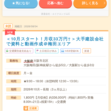
気になる!
応募へ進む
詳しく見る
派遣会社
エイクエントLLC
未読
掲載日
2026/08/04
NEW
＜10月スタート！月収33万円↑＞大手建設会社
で資料と動画作成＠梅田エリア
交通費別途支給あり
土日祝日が休み
WEB登録OK
派遣
大阪市北区
大阪府
勤務地
大阪梅田(阪神線)駅から徒歩5分／大阪駅から徒歩3分
月～金
曜日頻度
★9:00～18:00（休憩時間 12:00～13:00）
時間
2026年10月～長期（3ヵ月以上）
期間
1,800円【月収例】約336,000円（時給1,800円×実働
時給
8.00h×21日+残業15h）+交通費
交通費