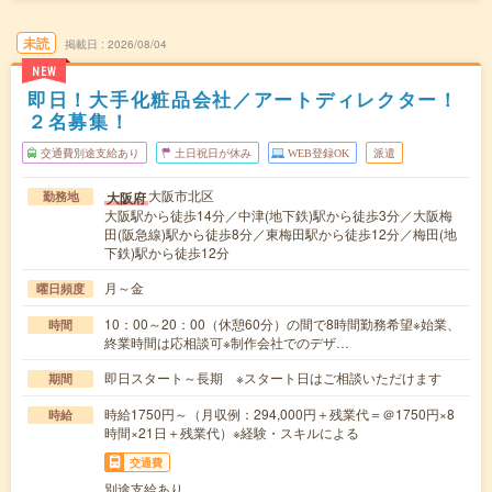
未読
掲載日
2026/08/04
NEW
即日！大手化粧品会社／アートディレクター！
２名募集！
交通費別途支給あり
土日祝日が休み
WEB登録OK
派遣
大阪市北区
大阪府
勤務地
大阪駅から徒歩14分／中津(地下鉄)駅から徒歩3分／大阪梅
田(阪急線)駅から徒歩8分／東梅田駅から徒歩12分／梅田(地
下鉄)駅から徒歩12分
月～金
曜日頻度
10：00～20：00（休憩60分）の間で8時間勤務希望※始業、
時間
終業時間は応相談可※制作会社でのデザ…
即日スタート～長期 ※スタート日はご相談いただけます
期間
時給1750円～（月収例：294,000円＋残業代＝＠1750円×8
時給
時間×21日＋残業代）※経験・スキルによる
交通費
別途支給あり