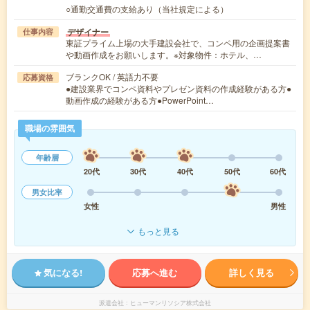
○通勤交通費の支給あり（当社規定による）
デザイナー
仕事内容
東証プライム上場の大手建設会社で、コンペ用の企画提案書
や動画作成をお願いします。※対象物件：ホテル、…
ブランクOK / 英語力不要
応募資格
●建設業界でコンペ資料やプレゼン資料の作成経験がある方●
動画作成の経験がある方●PowerPoint…
職場の雰囲気
年齢層
20代
30代
40代
50代
60代
男女比率
女性
男性
もっと見る
気になる!
応募へ進む
詳しく見る
派遣会社
ヒューマンリソシア株式会社