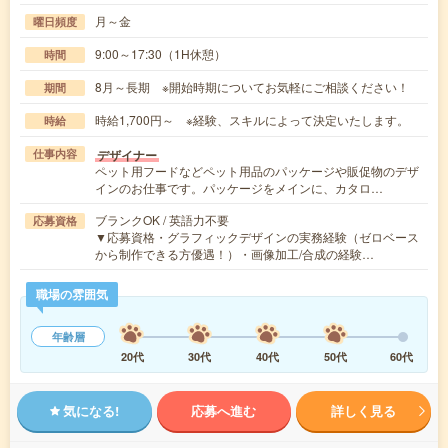
月～金
曜日頻度
9:00～17:30（1H休憩）
時間
8月～長期 ※開始時期についてお気軽にご相談ください！
期間
時給1,700円～ ※経験、スキルによって決定いたします。
時給
デザイナー
仕事内容
ペット用フードなどペット用品のパッケージや販促物のデザ
インのお仕事です。パッケージをメインに、カタロ…
ブランクOK / 英語力不要
応募資格
▼応募資格・グラフィックデザインの実務経験（ゼロベース
から制作できる方優遇！）・画像加工/合成の経験…
職場の雰囲気
年齢層
20代
30代
40代
50代
60代
気になる!
応募へ進む
詳しく見る