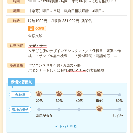
10:00～18:00(実働7時間 休憩1時間)※時短も相談OK！
時間
【急募】即日～長期 開始日相談可能 ※即日～！
期間
時給1650円 月収例 231,000円+残業代
時給
交通費
全額支給
デザイナー
仕事内容
＼子ども服のデザインアシスタント／＊仕様書、図案の作
成 ＊サンプル品の検査 ＊資材確認＊電話対応、…
パソコンスキル不要 / 英語力不要
応募資格
パタンナーもしくは服飾
の実務経験
デザイナー
職場の雰囲気
年齢層
20代
30代
40代
50代
60代
職場の様子
活気がある
しずか
もっと見る