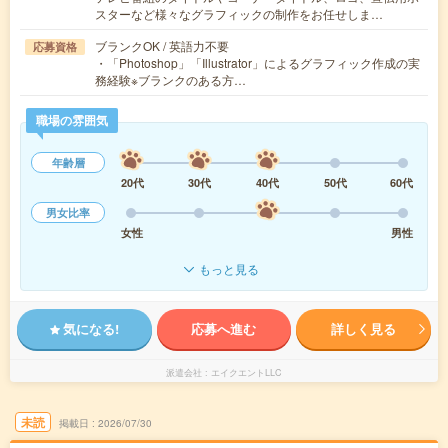
スターなど様々なグラフィックの制作をお任せしま…
ブランクOK / 英語力不要
応募資格
・「Photoshop」「Illustrator」によるグラフィック作成の実
務経験※ブランクのある方…
職場の雰囲気
年齢層
20代
30代
40代
50代
60代
男女比率
女性
男性
もっと見る
気になる!
応募へ進む
詳しく見る
派遣会社
エイクエントLLC
未読
掲載日
2026/07/30