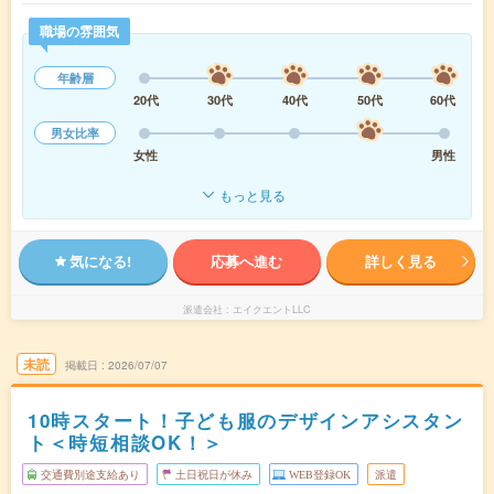
職場の雰囲気
年齢層
20代
30代
40代
50代
60代
男女比率
女性
男性
もっと見る
気になる!
応募へ進む
詳しく見る
派遣会社
エイクエントLLC
未読
掲載日
2026/07/07
10時スタート！子ども服のデザインアシスタン
ト＜時短相談OK！＞
交通費別途支給あり
土日祝日が休み
WEB登録OK
派遣