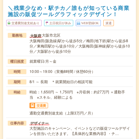
＼残業少なめ・駅チカ／誰もが知っている商業
施設の販促ツールグラフィックデザイン！
交通費別途支給あり
土日祝日が休み
WEB登録OK
派遣
大阪市北区
大阪府
勤務地
大阪梅田(阪急線)駅から徒歩5分／梅田(地下鉄)駅から徒歩8
分／東梅田駅から徒歩10分／大阪梅田(阪神線)駅から徒歩10
分／大阪駅から徒歩10分
就業曜日/月～金
曜日頻度
10:00～19:00（実働8時間 / 休憩60分）
時間
8/1 ～ 長期 ＊就業開始日の相談可能
期間
時給：1,650円 ～ 1,750円 ※月収例：約27万円 ＋通勤手
時給
当 ※スキル、経験による
交通費
通勤交通費別途支給（上限3万円／月）
デザイナー
仕事内容
大型施設のキャンペーン、イベントなどの販促ツールデザイ
ンを担当いただきます。【具体的な業務内容】・チ…