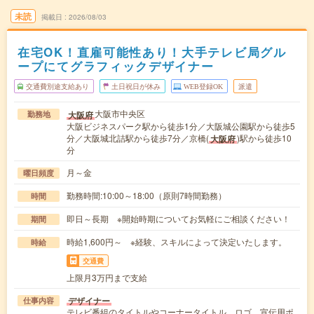
未読
掲載日
2026/08/03
在宅OK！直雇可能性あり！大手テレビ局グル
ープにてグラフィックデザイナー
交通費別途支給あり
土日祝日が休み
WEB登録OK
派遣
大阪市中央区
大阪府
勤務地
大阪ビジネスパーク駅から徒歩1分／大阪城公園駅から徒歩5
分／大阪城北詰駅から徒歩7分／京橋(
)駅から徒歩10
大阪府
分
月～金
曜日頻度
勤務時間:10:00～18:00（原則7時間勤務）
時間
即日～長期 ※開始時期についてお気軽にご相談ください！
期間
時給1,600円～ ※経験、スキルによって決定いたします。
時給
交通費
上限月3万円まで支給
デザイナー
仕事内容
テレビ番組のタイトルやコーナータイトル、ロゴ、宣伝用ポ