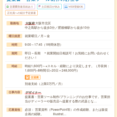
交通費別途支給あり
土日祝日が休み
WEB登録OK
正社員への紹介予定派遣
大阪市北区
大阪府
勤務地
中之島駅から徒歩3分／肥後橋駅から徒歩10分
就業曜日／月～金
曜日頻度
9:00～17:45（1時間休憩）
時間
即日～長期 ＊就業開始日相談可！お気軽にお問い合わせく
期間
ださい！
時給1,600円～※スキル・経験により決定します。（月収例：
時給
1,600円×8時間/日×20日＝248,000円）
交通費
別途支給（上限3万円／月）
デザイナー
仕事内容
提案書・営業ツール制作/プランニングのお仕事です。営業担
当がディーラーや販売店へ提案する際の武器とな…
必須： 営業資料（PowerPoint等）の作成経験、または販促
応募資格
企画の経験。 Illustrat…