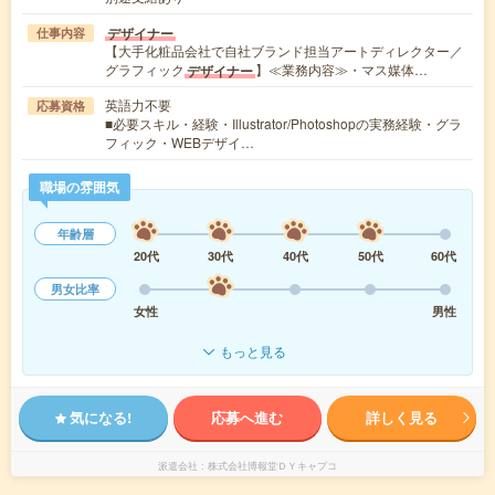
デザイナー
仕事内容
【大手化粧品会社で自社ブランド担当アートディレクター／
グラフィック
】≪業務内容≫・マス媒体…
デザイナー
英語力不要
応募資格
■必要スキル・経験・Illustrator/Photoshopの実務経験・グラ
フィック・WEBデザイ…
職場の雰囲気
年齢層
20代
30代
40代
50代
60代
男女比率
女性
男性
もっと見る
気になる!
応募へ進む
詳しく見る
派遣会社
株式会社博報堂ＤＹキャプコ