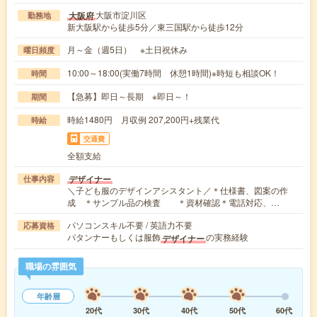
大阪市淀川区
大阪府
勤務地
新大阪駅から徒歩5分／東三国駅から徒歩12分
月～金（週5日） ※土日祝休み
曜日頻度
10:00～18:00(実働7時間 休憩1時間)※時短も相談OK！
時間
【急募】即日～長期 ※即日～！
期間
時給1480円 月収例 207,200円+残業代
時給
交通費
全額支給
デザイナー
仕事内容
＼子ども服のデザインアシスタント／＊仕様書、図案の作
成 ＊サンプル品の検査 ＊資材確認＊電話対応、…
パソコンスキル不要 / 英語力不要
応募資格
パタンナーもしくは服飾
の実務経験
デザイナー
職場の雰囲気
年齢層
20代
30代
40代
50代
60代