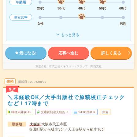
年齢層
20代
30代
40代
50代
60代
男女比率
女性
男性
もっと見る
気になる!
応募へ進む
詳しく見る
派遣会社
株式会社エキスパートスタッフ 関西支社
未読
掲載日
2026/08/07
NEW
＼未経験OK／大手出版社で原稿校正チェック
など！17時まで
職種未経験OK
交通費別途支給あり
WEB登録OK
派遣
大阪市天王寺区
大阪府
勤務地
寺田町駅から徒歩3分／天王寺駅から徒歩10分