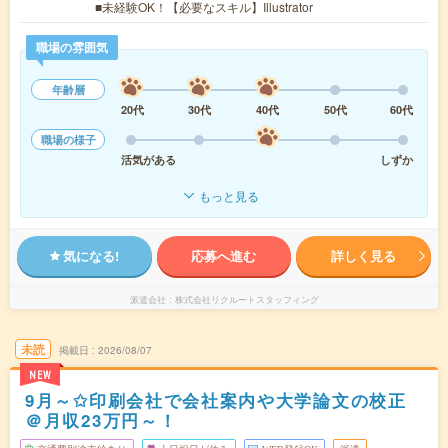
■未経験OK！【必要なスキル】Illustrator
職場の雰囲気
年齢層
20代
30代
40代
50代
60代
職場の様子
活気がある
しずか
もっと見る
気になる!
応募へ進む
詳しく見る
派遣会社
株式会社リクルートスタッフィング
未読
掲載日
2026/08/07
NEW
9月～✩印刷会社で会社案内や大学論文の校正
＠月収23万円～！