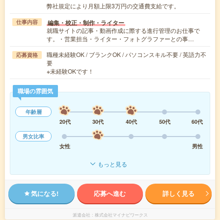
弊社規定により月額上限3万円の交通費支給です。
編集・校正・制作・ライター
仕事内容
就職サイトの記事・動画作成に際する進行管理のお仕事で
す。・営業担当・ライター・フォトグラファーとの事…
職種未経験OK / ブランクOK / パソコンスキル不要 / 英語力不
応募資格
要
※未経験OKです！
職場の雰囲気
年齢層
20代
30代
40代
50代
60代
男女比率
女性
男性
もっと見る
気になる!
応募へ進む
詳しく見る
派遣会社
株式会社マイナビワークス