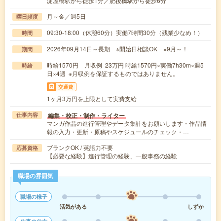
淀屋橋駅から徒歩1分／肥後橋駅から徒歩6分
月～金／週5日
曜日頻度
09:30-18:00（休憩60分）実働7時間30分（残業少なめ！）
時間
2026年09月14日～長期 ※開始日相談OK ※9月～！
期間
時給1570円 月収例 23万円 時給1570円×実働7h30m×週5
時給
日×4週 ※月収例を保証するものではありません。
交通費
1ヶ月3万円を上限として実費支給
編集・校正・制作・ライター
仕事内容
マンガ作品の進行管理やデータ集計をお願いします・作品情
報の入力・更新・原稿やスケジュールのチェック・…
ブランクOK / 英語力不要
応募資格
【必要な経験】進行管理の経験、一般事務の経験
職場の雰囲気
職場の様子
活気がある
しずか