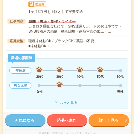
交通費
1ヶ月3万円を上限として実費支給
編集・校正・制作・ライター
仕事内容
カタログ通販会社にて、SNS運用サポートのお仕事です・
SNS投稿用の画像、動画編集・商品写真の加工・…
職種未経験OK / ブランクOK / 英語力不要
応募資格
■未経験OK！
職場の雰囲気
年齢層
20代
30代
40代
50代
60代
男女比率
女性
男性
もっと見る
気になる!
応募へ進む
詳しく見る
派遣会社
株式会社リクルートスタッフィング