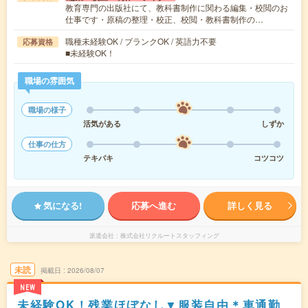
教育専門の出版社にて、教科書制作に関わる編集・校閲のお
仕事です・原稿の整理・校正、校閲・教科書制作の…
職種未経験OK / ブランクOK / 英語力不要
応募資格
■未経験OK！
職場の雰囲気
職場の様子
活気がある
しずか
仕事の仕方
テキパキ
コツコツ
気になる!
応募へ進む
詳しく見る
派遣会社
株式会社リクルートスタッフィング
未読
掲載日
2026/08/07
NEW
未経験OK！残業ほぼなし▼服装自由＊車通勤