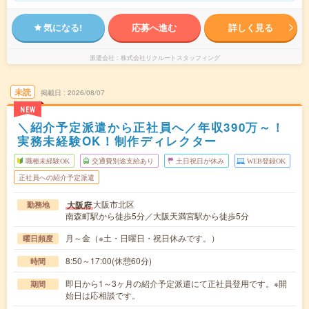
気になる!
応募へ進む
詳しく見る
派遣会社
株式会社リクルートスタッフィング
未読
掲載日
2026/08/07
NEW
＼紹介予定派遣から正社員へ／年収390万～！
実務未経験OK！制作ディレクター
職種未経験OK
交通費別途支給あり
土日祝日が休み
WEB登録OK
正社員への紹介予定派遣
大阪市北区
大阪府
勤務地
南森町駅から徒歩5分／大阪天満宮駅から徒歩5分
月～金（※土・日曜日・祝日休みです。）
曜日頻度
8:50～17:00(休憩60分)
時間
即日から1～3ヶ月の紹介予定派遣にて正社員登用です。※開
期間
始日は応相談です。