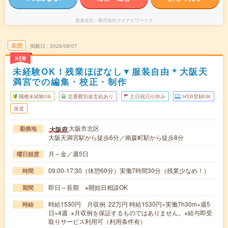
派遣会社
株式会社マイナビワークス
未読
掲載日
2026/08/07
NEW
未経験OK！残業ほぼなし▼服装自由＊大阪天
満宮での編集・校正・制作
職種未経験OK
交通費別途支給あり
土日祝日が休み
WEB登録OK
派遣
大阪市北区
大阪府
勤務地
大阪天満宮駅から徒歩6分／南森町駅から徒歩8分
月～金／週5日
曜日頻度
09:00-17:30（休憩60分）実働7時間30分（残業少なめ！）
時間
即日～長期 ※開始日相談OK
期間
時給1530円 月収例 22万円 時給1530円×実働7h30m×週5
時給
日×4週 ※月収例を保証するものではありません。※給与即受
取りサービス利用可（利用条件有）