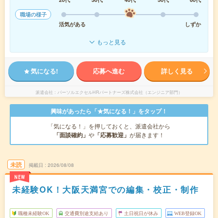
職場の様子
活気がある
しずか
もっと見る
気になる!
応募へ進む
詳しく見る
派遣会社
パーソルエクセルHRパートナーズ株式会社（エンジニア部門）
興味があったら「★気になる！」をタップ！
「気になる！」を押しておくと、派遣会社から
「面談確約」
や
「応募歓迎」
が届きます！
未読
掲載日
2026/08/08
NEW
未経験OK！大阪天満宮での編集・校正・制作
職種未経験OK
交通費別途支給あり
土日祝日が休み
WEB登録OK