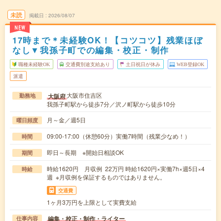
未読
掲載日
2026/08/07
NEW
17時まで＊未経験OK！【コツコツ】残業ほぼ
なし▼我孫子町での編集・校正・制作
職種未経験OK
交通費別途支給あり
土日祝日が休み
WEB登録OK
派遣
大阪市住吉区
大阪府
勤務地
我孫子町駅から徒歩7分／沢ノ町駅から徒歩10分
月～金／週5日
曜日頻度
09:00-17:00（休憩60分）実働7時間（残業少なめ！）
時間
即日～長期 ※開始日相談OK
期間
時給1620円 月収例 22万円 時給1620円×実働7h×週5日×4
時給
週 ※月収例を保証するものではありません。
交通費
1ヶ月3万円を上限として実費支給
編集・校正・制作・ライター
仕事内容