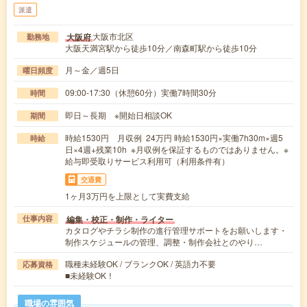
派遣
大阪市北区
大阪府
勤務地
大阪天満宮駅から徒歩10分／南森町駅から徒歩10分
月～金／週5日
曜日頻度
09:00-17:30（休憩60分）実働7時間30分
時間
即日～長期 ※開始日相談OK
期間
時給1530円 月収例 24万円 時給1530円×実働7h30m×週5
時給
日×4週+残業10h ※月収例を保証するものではありません。※
給与即受取りサービス利用可（利用条件有）
交通費
1ヶ月3万円を上限として実費支給
編集・校正・制作・ライター
仕事内容
カタログやチラシ制作の進行管理サポートをお願いします・
制作スケジュールの管理、調整・制作会社とのやり…
職種未経験OK / ブランクOK / 英語力不要
応募資格
■未経験OK！
職場の雰囲気