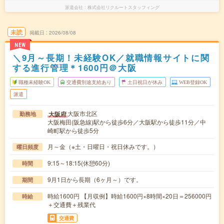
派遣会社
株式会社リクルートスタッフィング
未読
掲載日
2026/08/08
NEW
＼9月～長期！未経験OK／就職情報サイトに関
する進行管理＊1600円＠大阪
職種未経験OK
交通費別途支給あり
土日祝日が休み
WEB登録OK
派遣
大阪市北区
大阪府
勤務地
大阪梅田(阪急線)駅から徒歩6分／大阪駅から徒歩11分／中
崎町駅から徒歩5分
月～金（※土・日曜日・祝日休みです。）
曜日頻度
9:15～18:15(休憩60分)
時間
9月1日から長期（6ヶ月～）です。
期間
時給1600円 【月収例】時給1600円×8時間×20日＝256000円
時給
＋交通費＋残業代
交通費