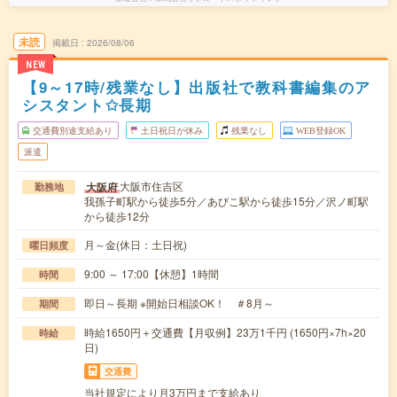
未読
掲載日
2026/08/06
NEW
【9～17時/残業なし】出版社で教科書編集のア
シスタント✩長期
交通費別途支給あり
土日祝日が休み
残業なし
WEB登録OK
派遣
大阪市住吉区
大阪府
勤務地
我孫子町駅から徒歩5分／あびこ駅から徒歩15分／沢ノ町駅
から徒歩12分
月～金(休日：土日祝)
曜日頻度
9:00 ～ 17:00【休憩】1時間
時間
即日～長期 ※開始日相談OK！ ＃8月～
期間
時給1650円＋交通費【月収例】23万1千円 (1650円×7h×20
時給
日)
交通費
当社規定により月3万円まで支給あり