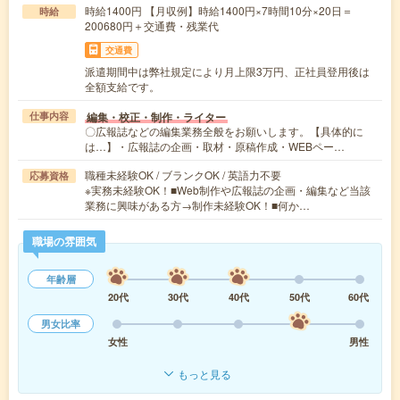
時給1400円 【月収例】時給1400円×7時間10分×20日＝
時給
200680円＋交通費・残業代
交通費
派遣期間中は弊社規定により月上限3万円、正社員登用後は
全額支給です。
編集・校正・制作・ライター
仕事内容
〇広報誌などの編集業務全般をお願いします。【具体的に
は…】・広報誌の企画・取材・原稿作成・WEBペー…
職種未経験OK / ブランクOK / 英語力不要
応募資格
※実務未経験OK！■Web制作や広報誌の企画・編集など当該
業務に興味がある方→制作未経験OK！■何か…
職場の雰囲気
年齢層
20代
30代
40代
50代
60代
男女比率
女性
男性
もっと見る