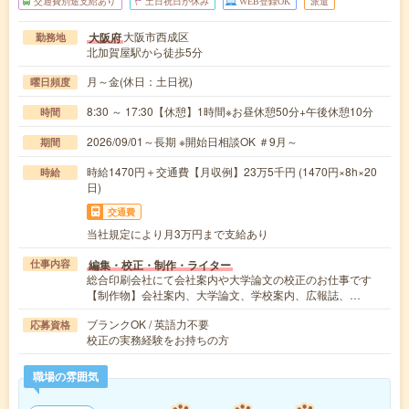
交通費別途支給あり
土日祝日が休み
WEB登録OK
派遣
大阪市西成区
大阪府
勤務地
北加賀屋駅から徒歩5分
月～金(休日：土日祝)
曜日頻度
8:30 ～ 17:30【休憩】1時間※お昼休憩50分+午後休憩10分
時間
2026/09/01～長期 ※開始日相談OK ＃9月～
期間
時給1470円＋交通費【月収例】23万5千円 (1470円×8h×20
時給
日)
交通費
当社規定により月3万円まで支給あり
編集・校正・制作・ライター
仕事内容
総合印刷会社にて会社案内や大学論文の校正のお仕事です
【制作物】会社案内、大学論文、学校案内、広報誌、…
ブランクOK / 英語力不要
応募資格
校正の実務経験をお持ちの方
職場の雰囲気