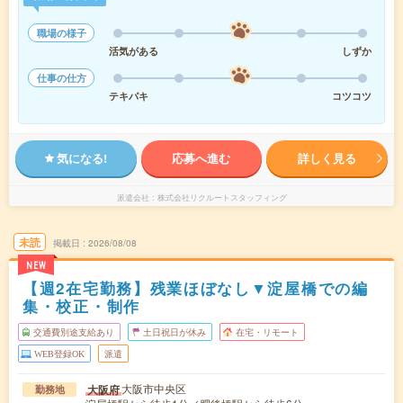
職場の様子
活気がある
しずか
仕事の仕方
テキパキ
コツコツ
気になる!
応募へ進む
詳しく見る
派遣会社
株式会社リクルートスタッフィング
未読
掲載日
2026/08/08
NEW
【週2在宅勤務】残業ほぼなし▼淀屋橋での編
集・校正・制作
交通費別途支給あり
土日祝日が休み
在宅・リモート
WEB登録OK
派遣
大阪市中央区
大阪府
勤務地