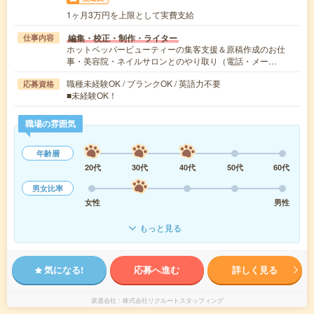
1ヶ月3万円を上限として実費支給
編集・校正・制作・ライター
仕事内容
ホットペッパービューティーの集客支援＆原稿作成のお仕
事・美容院・ネイルサロンとのやり取り（電話・メー…
職種未経験OK / ブランクOK / 英語力不要
応募資格
■未経験OK！
職場の雰囲気
年齢層
20代
30代
40代
50代
60代
男女比率
女性
男性
もっと見る
気になる!
応募へ進む
詳しく見る
派遣会社
株式会社リクルートスタッフィング