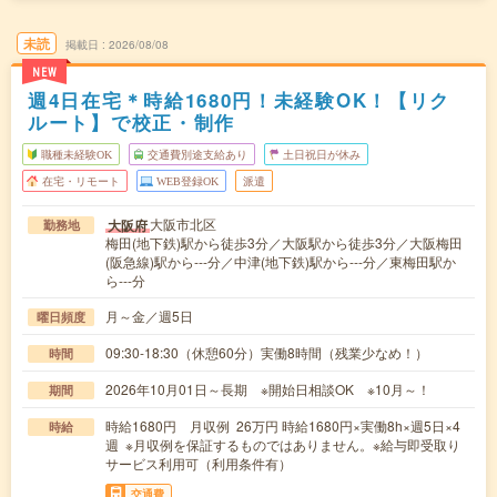
未読
掲載日
2026/08/08
NEW
週4日在宅＊時給1680円！未経験OK！【リク
ルート】で校正・制作
職種未経験OK
交通費別途支給あり
土日祝日が休み
在宅・リモート
WEB登録OK
派遣
大阪市北区
大阪府
勤務地
梅田(地下鉄)駅から徒歩3分／大阪駅から徒歩3分／大阪梅田
(阪急線)駅から---分／中津(地下鉄)駅から---分／東梅田駅か
ら---分
月～金／週5日
曜日頻度
09:30-18:30（休憩60分）実働8時間（残業少なめ！）
時間
2026年10月01日～長期 ※開始日相談OK ※10月～！
期間
時給1680円 月収例 26万円 時給1680円×実働8h×週5日×4
時給
週 ※月収例を保証するものではありません。※給与即受取り
サービス利用可（利用条件有）
交通費