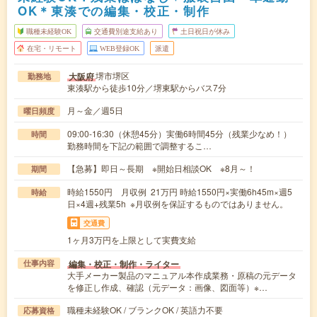
OK＊東湊での編集・校正・制作
職種未経験OK
交通費別途支給あり
土日祝日が休み
在宅・リモート
WEB登録OK
派遣
堺市堺区
大阪府
勤務地
東湊駅から徒歩10分／堺東駅からバス7分
月～金／週5日
曜日頻度
09:00-16:30（休憩45分）実働6時間45分（残業少なめ！）
時間
勤務時間を下記の範囲で調整するこ…
【急募】即日～長期 ※開始日相談OK ※8月～！
期間
時給1550円 月収例 21万円 時給1550円×実働6h45m×週5
時給
日×4週+残業5h ※月収例を保証するものではありません。
交通費
1ヶ月3万円を上限として実費支給
編集・校正・制作・ライター
仕事内容
大手メーカー製品のマニュアル本作成業務・原稿の元データ
を修正し作成、確認（元データ：画像、図面等）※…
職種未経験OK / ブランクOK / 英語力不要
応募資格