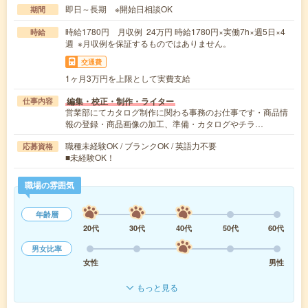
即日～長期 ※開始日相談OK
期間
時給1780円 月収例 24万円 時給1780円×実働7h×週5日×4
時給
週 ※月収例を保証するものではありません。
交通費
1ヶ月3万円を上限として実費支給
編集・校正・制作・ライター
仕事内容
営業部にてカタログ制作に関わる事務のお仕事です・商品情
報の登録・商品画像の加工、準備・カタログやチラ…
職種未経験OK / ブランクOK / 英語力不要
応募資格
■未経験OK！
職場の雰囲気
年齢層
20代
30代
40代
50代
60代
男女比率
女性
男性
もっと見る