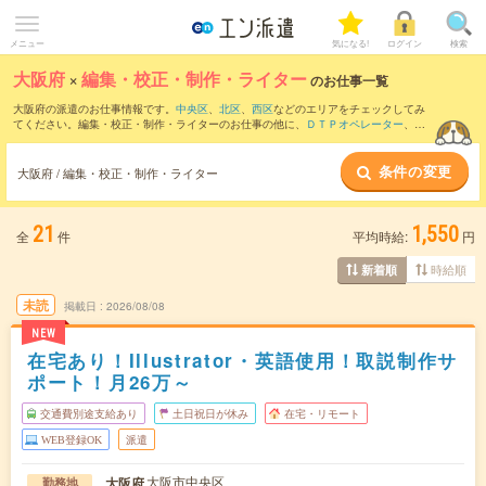
メニュー
気になる!
ログイン
検索
大阪府
×
編集・校正・制作・ライター
のお仕事一覧
大阪府の派遣のお仕事情報です。
中央区
、
北区
、
西区
などのエリアをチェックしてみ
てください。編集・校正・制作・ライターのお仕事の他に、
ＤＴＰオペレーター
、
そ
の他クリエイティブ系
、
WEB制作・編集・コーダー
などを取り揃えています。さら
に、
短期
・
単発
などの期間や、
職種未経験OK
などのこだわり条件で絞り込んでいただ
条件の変更
けます。職種辞典：
編集・校正・制作・ライターのお仕事とは？とは？
大阪府 / 編集・校正・制作・ライター
21
1,550
全
件
平均時給:
円
時給順
新着順
未読
掲載日
2026/08/08
NEW
在宅あり！Illustrator・英語使用！取説制作サ
ポート！月26万～
交通費別途支給あり
土日祝日が休み
在宅・リモート
WEB登録OK
派遣
大阪市中央区
大阪府
勤務地