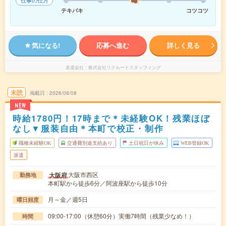
仕事の仕方
テキパキ
コツコツ
気になる!
応募へ進む
詳しく見る
派遣会社
株式会社リクルートスタッフィング
未読
掲載日
2026/08/08
NEW
時給1780円！17時まで＊未経験OK！残業ほぼ
なし▼服装自由＊本町で校正・制作
職種未経験OK
交通費別途支給あり
土日祝日が休み
WEB登録OK
派遣
大阪市西区
大阪府
勤務地
本町駅から徒歩6分／阿波座駅から徒歩10分
月～金／週5日
曜日頻度
09:00-17:00（休憩60分）実働7時間（残業少なめ！）
時間