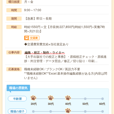
月～金
曜日頻度
9:00～17:00
時間
【急募】即日～長期
期間
時給1550円＋交【月収例:227,850円(時給1,550円×実働7時
時給
間×月21日)】
交通費
◆交通費実費支給※当社規定あり
編集・校正・制作・ライター
仕事内容
【大手出版社での校正と事務】・原稿校正チェック・原稿進
捗・外注管理・データ照合／修正／切り貼り・印刷…
職種未経験OK / ブランクOK / 英語力不要
応募資格
**職種未経験OK**Excel:基本操作編集経験がある方(内容は問
いません)
職場の雰囲気
年齢層
20代
30代
40代
50代
60代
職場の様子