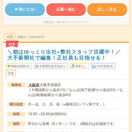
気になる!
応募へ進む
詳しく見る
派遣会社
株式会社マイナビワークス
未読
掲載日
2026/08/07
NEW
＼朝はゆっくり出社×弊社スタッフ活躍中！／
大手新聞社で編集！正社員も目指せる！
職種未経験OK
交通費別途支給あり
残業なし
WEB登録OK
派遣
大阪市浪速区
大阪府
勤務地
ＪＲ難波駅から徒歩1分／なんば(地下鉄)駅から徒歩2分／な
んば(南海線)駅から徒歩6分
月～金、土、日、祝（※週休2日シフト制です。）
曜日頻度
13:30～22:00(休憩60分)
時間
即日から長期（6ヶ月～）です。※開始日は応相談です。
期間