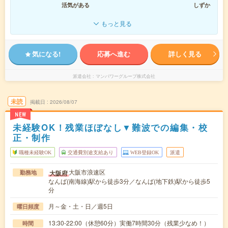
活気がある
しずか
もっと見る
気になる!
応募へ進む
詳しく見る
派遣会社
マンパワーグループ株式会社
未読
掲載日
2026/08/07
NEW
未経験OK！残業ほぼなし▼難波での編集・校
正・制作
職種未経験OK
交通費別途支給あり
WEB登録OK
派遣
大阪市浪速区
大阪府
勤務地
なんば(南海線)駅から徒歩3分／なんば(地下鉄)駅から徒歩5
分
月～金・土・日／週5日
曜日頻度
13:30-22:00（休憩60分）実働7時間30分（残業少なめ！）
時間