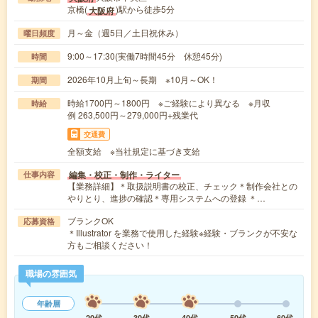
京橋(
)駅から徒歩5分
大阪府
月～金（週5日／土日祝休み）
曜日頻度
9:00～17:30(実働7時間45分 休憩45分)
時間
2026年10月上旬～長期 ※10月～OK！
期間
時給1700円～1800円 ※ご経験により異なる ※月収
時給
例 263,500円～279,000円+残業代
交通費
全額支給 ※当社規定に基づき支給
編集・校正・制作・ライター
仕事内容
【業務詳細】＊取扱説明書の校正、チェック＊制作会社との
やりとり、進捗の確認＊専用システムへの登録 ＊…
ブランクOK
応募資格
＊Illustrator を業務で使用した経験※経験・ブランクが不安な
方もご相談ください！
職場の雰囲気
年齢層
20代
30代
40代
50代
60代