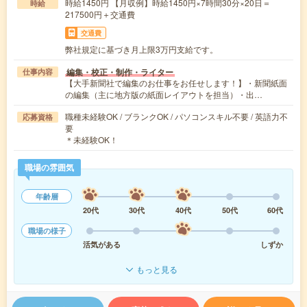
時給1450円 【月収例】時給1450円×7時間30分×20日＝
時給
217500円＋交通費
交通費
弊社規定に基づき月上限3万円支給です。
編集・校正・制作・ライター
仕事内容
【大手新聞社で編集のお仕事をお任せします！】・新聞紙面
の編集（主に地方版の紙面レイアウトを担当）・出…
職種未経験OK / ブランクOK / パソコンスキル不要 / 英語力不
応募資格
要
＊未経験OK！
職場の雰囲気
年齢層
20代
30代
40代
50代
60代
職場の様子
活気がある
しずか
もっと見る