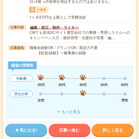
日×4週 ※月収例を保証するものではありません。
交通費
1ヶ月3万円を上限として実費支給
編集・校正・制作・ライター
仕事内容
CMでも有名ECサイト運営会社での事務・専用システムへの
キャンペーン入力・進捗管理・出版社や営業・編…
職種未経験OK / ブランクOK / 英語力不要
応募資格
【歓迎/経験】一般事務の経験
職場の雰囲気
年齢層
20代
30代
40代
50代
60代
男女比率
女性
男性
もっと見る
気になる!
応募へ進む
詳しく見る