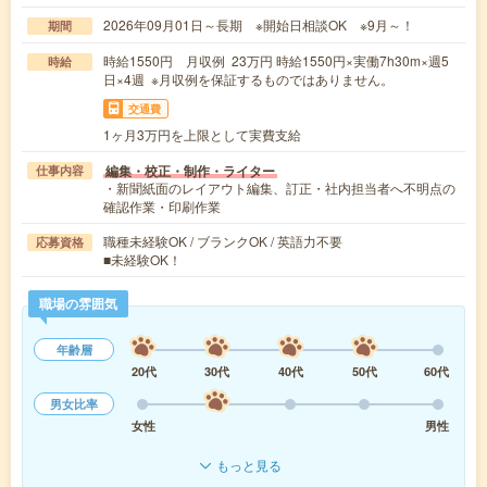
2026年09月01日～長期 ※開始日相談OK ※9月～！
期間
時給1550円 月収例 23万円 時給1550円×実働7h30m×週5
時給
日×4週 ※月収例を保証するものではありません。
交通費
1ヶ月3万円を上限として実費支給
編集・校正・制作・ライター
仕事内容
・新聞紙面のレイアウト編集、訂正・社内担当者へ不明点の
確認作業・印刷作業
職種未経験OK / ブランクOK / 英語力不要
応募資格
■未経験OK！
職場の雰囲気
年齢層
20代
30代
40代
50代
60代
男女比率
女性
男性
もっと見る