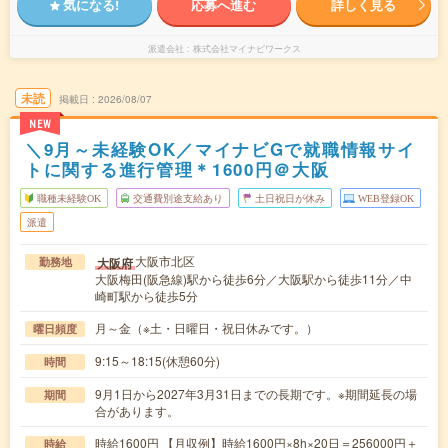
気になる!
応募へ進む
詳しく見る
派遣会社
株式会社マイナビワークス
未読
掲載日
2026/08/07
NEW
＼9月～未経験OK／マイナビGで就職情報サイ
トに関する進行管理＊1600円＠大阪
職種未経験OK
交通費別途支給あり
土日祝日が休み
WEB登録OK
派遣
大阪市北区
大阪府
勤務地
大阪梅田(阪急線)駅から徒歩6分／大阪駅から徒歩11分／中
崎町駅から徒歩5分
月～金（※土・日曜日・祝日休みです。）
曜日頻度
9:15～18:15(休憩60分)
時間
9月1日から2027年3月31日までの長期です。※期間延長の場
期間
合があります。
時給1600円 【月収例】時給1600円×8h×20日＝256000円＋
時給