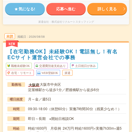
気になる!
応募へ進む
詳しく見る
派遣会社
株式会社リクルートスタッフィング
未読
掲載日
2026/08/08
NEW
【在宅勤務OK】未経験OK！電話無し！有名
ECサイト運営会社での事務
職種未経験OK
交通費別途支給あり
土日祝日が休み
在宅・リモート
WEB登録OK
派遣
大阪市中央区
大阪府
勤務地
淀屋橋駅から徒歩1分／肥後橋駅から徒歩6分
月～金／週5日
曜日頻度
09:30-18:00（休憩60分）実働7時間30分（残業少なめ！）
時間
即日～長期 ※開始日相談OK
期間
時給1600円 月収例 24万円 時給1600円×実働7h30m×週5
時給