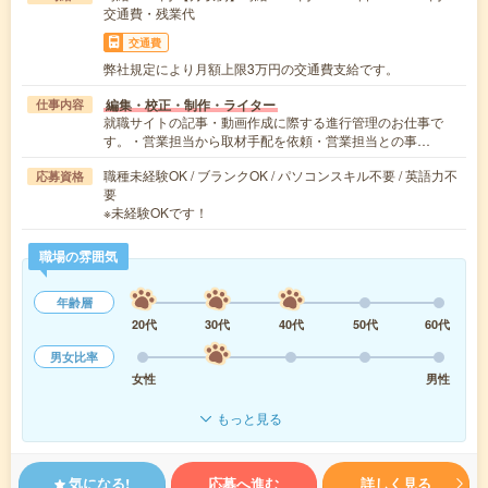
交通費・残業代
交通費
弊社規定により月額上限3万円の交通費支給です。
編集・校正・制作・ライター
仕事内容
就職サイトの記事・動画作成に際する進行管理のお仕事で
す。・営業担当から取材手配を依頼・営業担当との事…
職種未経験OK / ブランクOK / パソコンスキル不要 / 英語力不
応募資格
要
※未経験OKです！
職場の雰囲気
年齢層
20代
30代
40代
50代
60代
男女比率
女性
男性
もっと見る
気になる!
応募へ進む
詳しく見る