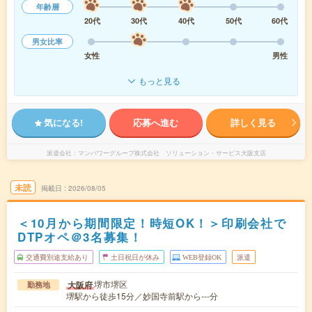
年齢層
20代
30代
40代
50代
60代
男女比率
女性
男性
もっと見る
気になる!
応募へ進む
詳しく見る
派遣会社
マンパワーグループ株式会社 ソリューション・サービス大阪支店
未読
掲載日
2026/08/05
＜10月から期間限定！時短OK！＞印刷会社で
DTPオペ＠3名募集！
交通費別途支給あり
土日祝日が休み
WEB登録OK
派遣
堺市堺区
大阪府
勤務地
堺駅から徒歩15分／妙国寺前駅から---分