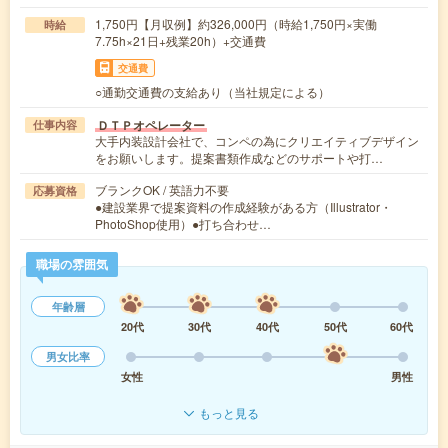
1,750円【月収例】約326,000円（時給1,750円×実働
時給
7.75h×21日+残業20h）+交通費
交通費
○通勤交通費の支給あり（当社規定による）
ＤＴＰオペレーター
仕事内容
大手内装設計会社で、コンペの為にクリエイティブデザイン
をお願いします。提案書類作成などのサポートや打…
ブランクOK / 英語力不要
応募資格
●建設業界で提案資料の作成経験がある方（Illustrator・
PhotoShop使用）●打ち合わせ…
職場の雰囲気
年齢層
20代
30代
40代
50代
60代
男女比率
女性
男性
もっと見る