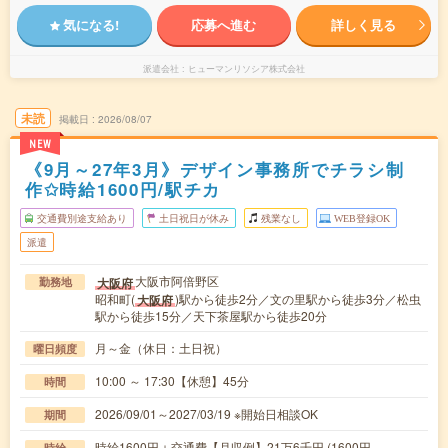
気になる!
応募へ進む
詳しく見る
派遣会社
ヒューマンリソシア株式会社
未読
掲載日
2026/08/07
NEW
《9月～27年3月》デザイン事務所でチラシ制
作✩時給1600円/駅チカ
交通費別途支給あり
土日祝日が休み
残業なし
WEB登録OK
派遣
大阪市阿倍野区
大阪府
勤務地
昭和町(
)駅から徒歩2分／文の里駅から徒歩3分／松虫
大阪府
駅から徒歩15分／天下茶屋駅から徒歩20分
月～金（休日：土日祝）
曜日頻度
10:00 ～ 17:30【休憩】45分
時間
2026/09/01～2027/03/19 ※開始日相談OK
期間
時給1600円＋交通費【月収例】21万6千円 (1600円
時給