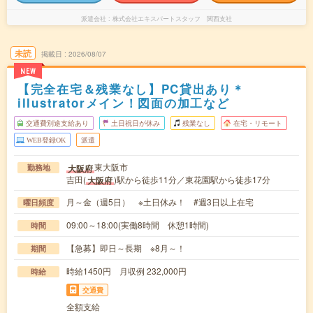
派遣会社
株式会社エキスパートスタッフ 関西支社
未読
掲載日
2026/08/07
NEW
【完全在宅＆残業なし】PC貸出あり＊
illustratorメイン！図面の加工など
交通費別途支給あり
土日祝日が休み
残業なし
在宅・リモート
WEB登録OK
派遣
東大阪市
大阪府
勤務地
吉田(
)駅から徒歩11分／東花園駅から徒歩17分
大阪府
月～金（週5日） ※土日休み！ #週3日以上在宅
曜日頻度
09:00～18:00(実働8時間 休憩1時間)
時間
【急募】即日～長期 ※8月～！
期間
時給1450円 月収例 232,000円
時給
交通費
全額支給