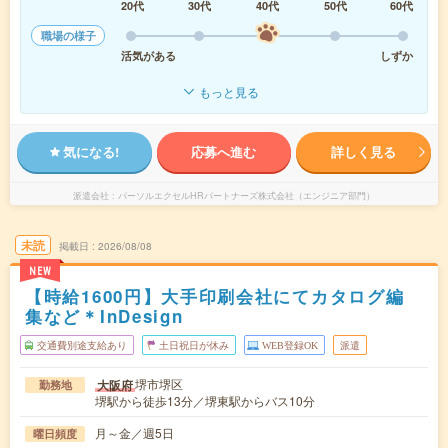
20代
30代
40代
50代
60代
職場の様子
活気がある
しずか
もっと見る
気になる!
応募へ進む
詳しく見る
派遣会社
パーソルエクセルHRパートナーズ株式会社（エンジニア部門）
未読
掲載日
2026/08/08
NEW
【時給1600円】大手印刷会社にてカタログ編
集など＊InDesign
交通費別途支給あり
土日祝日が休み
WEB登録OK
派遣
堺市堺区
大阪府
勤務地
堺駅から徒歩13分／堺東駅からバス10分
月～金／週5日
曜日頻度