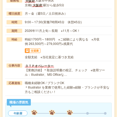
大阪市中央区
大阪府
勤務地
京橋(
)駅から徒歩5分
大阪府
月～金（週5日／土日祝休み）
曜日頻度
9:00～17:30(実働7時間45分 休憩45分)
時間
2026年11月上旬～長期 ※11月～OK！
期間
時給1700円～1800円 ※ご経験により異なる ※月収
時給
例 263,500円～279,000円+残業代
交通費
全額支給 ※当社規定に基づき支給
ＤＴＰオペレーター
仕事内容
【業務詳細】＊取扱説明書の校正、チェック ※使用ツー
ル：Illustrator、MS Officeな…
職種未経験OK / ブランクOK
応募資格
＊Illustrator を業務で使用した経験※経験・ブランクが不安な
方もご相談ください！
職場の雰囲気
年齢層