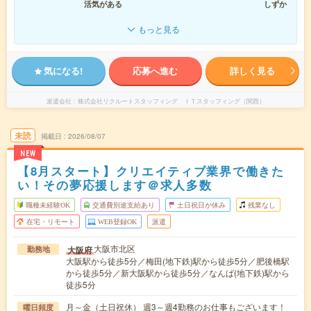
活気がある
しずか
もっと見る
気になる!
応募へ進む
詳しく見る
派遣会社
株式会社リクルートスタッフィング ＩＴスタッフィング（関西）
未読
掲載日
2026/08/07
NEW
【8月スタート】クリエイティブ業界で働きた
い！その夢応援します＠求人多数
職種未経験OK
交通費別途支給あり
土日祝日が休み
残業なし
在宅・リモート
WEB登録OK
派遣
大阪市北区
大阪府
勤務地
大阪駅から徒歩5分／梅田(地下鉄)駅から徒歩5分／肥後橋駅
から徒歩5分／新大阪駅から徒歩5分／なんば(地下鉄)駅から
徒歩5分
月～金（土日祝休） 週3～週4勤務のお仕事もございます！
曜日頻度