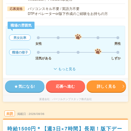
パソコンスキル不要 / 英語力不要
応募資格
DTPオペレーターor版下作成のご経験をお持ちの方
職場の雰囲気
男女比率
女性
男性
職場の様子
活気がある
しずか
もっと見る
気になる!
応募へ進む
詳しく見る
派遣会社
パーソルテンプスタッフ株式会社
未読
掲載日
2026/08/06
時給1500円＊【週3日×7時間】長期！版下デー