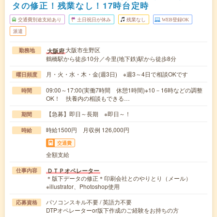
タの修正！残業なし！17時台定時
交通費別途支給あり
土日祝日が休み
残業なし
WEB登録OK
派遣
大阪市生野区
大阪府
勤務地
鶴橋駅から徒歩10分／今里(地下鉄)駅から徒歩8分
月・火・水・木・金(週3日) ※週3～4日で相談OKです
曜日頻度
09:00～17:00(実働7時間 休憩1時間)※10－16時などの調整
時間
OK！ 扶養内の相談もできる…
【急募】即日～長期 ※即日～！
期間
時給1500円 月収例 126,000円
時給
交通費
全額支給
ＤＴＰオペレーター
仕事内容
＊版下データの修正＊印刷会社とのやりとり（メール）
※illustrator、Photoshop使用
パソコンスキル不要 / 英語力不要
応募資格
DTPオペレーターor版下作成のご経験をお持ちの方