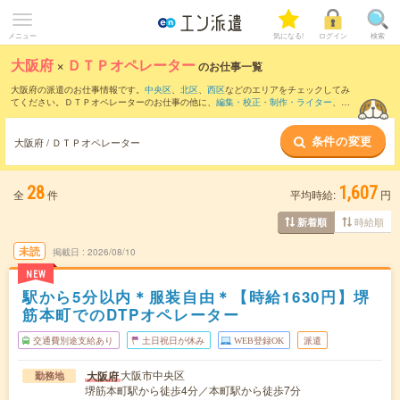
メニュー
気になる!
ログイン
検索
大阪府
×
ＤＴＰオペレーター
のお仕事一覧
大阪府の派遣のお仕事情報です。
中央区
、
北区
、
西区
などのエリアをチェックしてみ
てください。ＤＴＰオペレーターのお仕事の他に、
編集・校正・制作・ライター
、
そ
の他クリエイティブ系
、
WEB制作・編集・コーダー
などを取り揃えています。さら
に、
短期
・
単発
などの期間や、
職種未経験OK
などのこだわり条件で絞り込んでいただ
条件の変更
けます。職種辞典：
ＤＴＰオペレーターのお仕事とは？とは？
大阪府 / ＤＴＰオペレーター
28
1,607
全
件
平均時給:
円
時給順
新着順
未読
掲載日
2026/08/10
NEW
駅から5分以内＊服装自由＊【時給1630円】堺
筋本町でのDTPオペレーター
交通費別途支給あり
土日祝日が休み
WEB登録OK
派遣
大阪市中央区
大阪府
勤務地
堺筋本町駅から徒歩4分／本町駅から徒歩7分