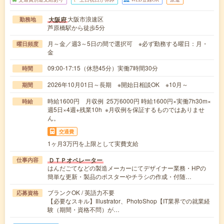
大阪市浪速区
大阪府
勤務地
芦原橋駅から徒歩5分
月～金／週3～5日の間で選択可 ※必ず勤務する曜日：月・
曜日頻度
金
09:00-17:15（休憩45分）実働7時間30分
時間
2026年10月01日～長期 ※開始日相談OK ※10月～
期間
時給1600円 月収例 25万6000円 時給1600円×実働7h30m×
時給
週5日×4週+残業10h ※月収例を保証するものではありませ
ん。
交通費
1ヶ月3万円を上限として実費支給
ＤＴＰオペレーター
仕事内容
はんだごてなどの製造メーカーにてデザイナー業務・HPの
簡単な更新・製品のポスターやチラシの作成・付随…
ブランクOK / 英語力不要
応募資格
【必要なスキル】Illustrator、PhotoShop【IT業界での就業経
験（期間・資格不問）が…