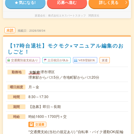
気になる!
応募へ進む
詳しく見る
派遣会社
株式会社エキスパートスタッフ 関西支社
未読
掲載日
2026/08/04
【17時台退社】モクモク×マニュアル編集のお
しごと！
交通費別途支給あり
土日祝日が休み
WEB登録OK
派遣
堺市堺区
大阪府
勤務地
堺東駅からバス5分／寺地町駅からバス20分
月～金
曜日頻度
8:30～17:30
時間
【急募】即日～長期
期間
時給1600～1700円＋交
時給
交通費
*交通費支給(当社の規定あり) *自転車・バイク通勤OK(駐輪