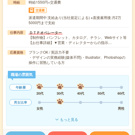
時給1550円+交通費
時給
交通費
派遣期間中:支給あり(当社規定による) ※直接雇用後:月2万
5000円まで支給
ＤＴＰオペレーター
仕事内容
【制作物】パンフレット、カタログ、チラシ、Webサイト等
【お仕事詳細】▼営業・ディレクターからの指示…
ブランクOK / 英語力不要
応募資格
・デザインの実務経験(媒体不問)・Illustrator、Photoshopの
操作に習熟している方
職場の雰囲気
年齢層
20代
30代
40代
50代
60代
男女比率
女性
男性
もっと見る