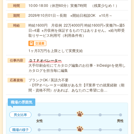
10:00-18:00（休憩60分）実働7時間 （残業少なめ！）
時間
2026年10月01日～長期 ※開始日相談OK ※10月～
期間
時給1600円 月収例 22万4000円 時給1600円×実働7h×週5
時給
日×4週 ※月収例を保証するものではありません。※給与即受
取りサービス利用可（利用条件有）
交通費
1ヶ月3万円を上限として実費支給
ＤＴＰオペレーター
仕事内容
大手印刷会社にてカタログ編集のお仕事・InDesignを使用し
カタログを担当毎に編集
ブランクOK / 英語力不要
応募資格
・DTPオペレーター経験がある方【IT業界での就業経験（期
間・資格不問）があれば、あなたのご希望に合…
職場の雰囲気
男女比率
女性
男性
職場の様子