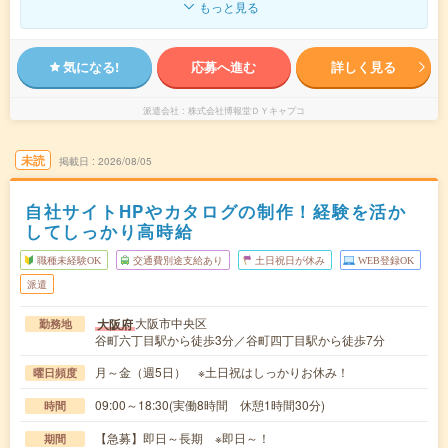
もっと見る
気になる!
応募へ進む
詳しく見る
派遣会社
株式会社博報堂ＤＹキャプコ
未読
掲載日
2026/08/05
自社サイトHPやカタログの制作！経験を活か
してしっかり高時給
職種未経験OK
交通費別途支給あり
土日祝日が休み
WEB登録OK
派遣
大阪市中央区
大阪府
勤務地
谷町六丁目駅から徒歩3分／谷町四丁目駅から徒歩7分
月～金（週5日） ※土日祝はしっかりお休み！
曜日頻度
09:00～18:30(実働8時間 休憩1時間30分)
時間
【急募】即日～長期 ※即日～！
期間