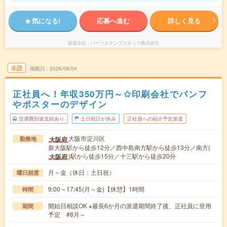
気になる!
応募へ進む
詳しく見る
派遣会社
パーソルテンプスタッフ株式会社
未読
掲載日
2026/08/04
正社員へ！年収350万円～✩印刷会社でパンフ
やポスターのデザイン
交通費別途支給あり
土日祝日が休み
正社員への紹介予定派遣
大阪市淀川区
大阪府
勤務地
新大阪駅から徒歩12分／西中島南方駅から徒歩13分／南方(
)駅から徒歩15分／十三駅から徒歩20分
大阪府
月～金（休日：土日祝）
曜日頻度
9:00～17:45(月～金)【休憩】1時間
時間
開始日相談OK ※最長6か月の派遣期間終了後、正社員に登用
期間
予定 #8月～