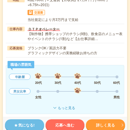
×6.75h×20日)
交通費
当社規定により月3万円まで支給
ＤＴＰオペレーター
仕事内容
【制作物】携帯ショップのチラシ(9割)、飲食店のメニュー表
やイベントのチラシ(1割)など【お仕事詳細…
ブランクOK / 英語力不要
応募資格
グラフィックデザインの実務経験お持ちの方
職場の雰囲気
年齢層
20代
30代
40代
50代
60代
男女比率
女性
男性
もっと見る
気になる!
応募へ進む
詳しく見る