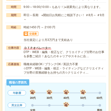
9:00～18:00(10:00～もあり！)※就業先により異なります。
時間
即日～長期 ※開始日お気軽にご相談下さい！ ＃8月～ ＃9月
期間
～
時給1450 円 ～ 2100 円
時給
交通費
当社規定により月3万円まで支給あり
ＤＴＰオペレーター
仕事内容
DTP・WEB・編集・校正など、クリエイティブ分野のお仕事
を多数ご紹介！あなたのキャリアやスキルに合…
職種未経験OK / ブランクOK / 英語力不要
応募資格
✩DTP・WEB・編集・校正・ライティングなどクリエイティ
ブ分野の実務経験をお持ちの方✩クリエイティ…
職場の雰囲気
年齢層
20代
30代
40代
50代
60代
男女比率
女性
男性