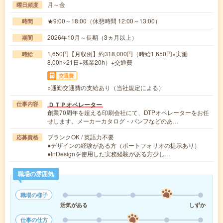
月～金
曜日頻度
★9:00～18:00（休憩時間 12:00～13:00）
時間
2026年10月～長期（3ヵ月以上）
期間
1,650円【月収例】約318,000円（時給1,650円×実働
時給
8.00h×21日+残業20h）+交通費
交通費
○通勤交通費の支給あり（当社規定による）
ＤＴＰオペレーター
仕事内容
創業70周年を超える印刷会社にて、DTPオペレーターをお任
せします。メーカーカタログ・パンフなどのあ…
ブランクOK / 英語力不要
応募資格
●デザインの経験がある方（ポートフォリオの提示あり）
●InDesignを使用した実務経験がある方少し…
職場の雰囲気
職場の様子
活気がある
しずか
仕事の仕方