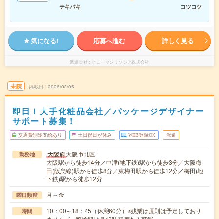
テキパキ
コツコツ
気になる!
応募へ進む
詳しく見る
派遣会社
ヒューマンリソシア株式会社
未読
掲載日
2026/08/05
即日！大手化粧品会社／パッケージデザイナー
サポート募集！
交通費別途支給あり
土日祝日が休み
WEB登録OK
派遣
大阪市北区
大阪府
勤務地
大阪駅から徒歩14分／中津(地下鉄)駅から徒歩3分／大阪梅
田(阪急線)駅から徒歩8分／東梅田駅から徒歩12分／梅田(地
下鉄)駅から徒歩12分
月～金
曜日頻度
10：00～18：45（休憩60分）※残業は原則は予定しており
時間
ませんが、繁忙期は月10時程度ある可能…