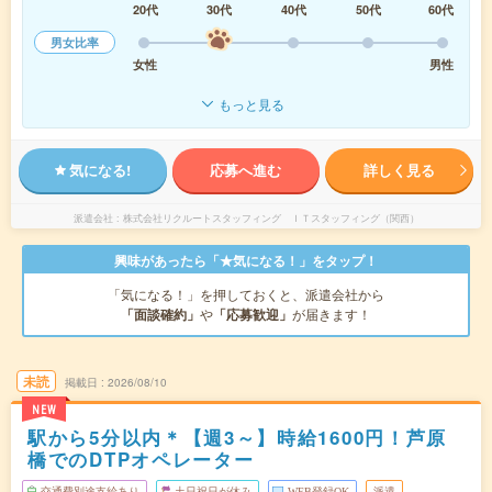
20代
30代
40代
50代
60代
男女比率
女性
男性
もっと見る
気になる!
応募へ進む
詳しく見る
派遣会社
株式会社リクルートスタッフィング ＩＴスタッフィング（関西）
興味があったら「★気になる！」をタップ！
「気になる！」を押しておくと、派遣会社から
「面談確約」
や
「応募歓迎」
が届きます！
未読
掲載日
2026/08/10
NEW
駅から5分以内＊【週3～】時給1600円！芦原
橋でのDTPオペレーター
交通費別途支給あり
土日祝日が休み
WEB登録OK
派遣