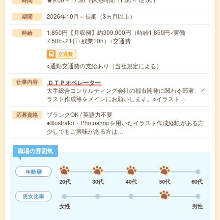
時間
2026年10月～長期（3ヵ月以上）
期間
1,850円【月収例】約309,000円（時給1,850円×実働
時給
7.50h×21日+残業10h）+交通費
交通費
○通勤交通費の支給あり（当社規定による）
ＤＴＰオペレーター
仕事内容
大手総合コンサルティング会社の都市開発に関わる部署、イ
ラスト作成等をメインにお願いします。○イラスト…
ブランクOK / 英語力不要
応募資格
●Illustrator・Photoshopを用いたイラスト作成経験がある方
少しでもご興味がある方は…
職場の雰囲気
年齢層
20代
30代
40代
50代
60代
男女比率
女性
男性