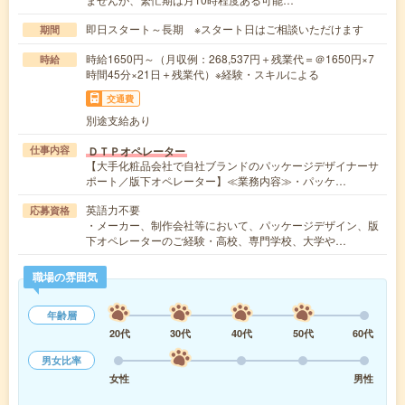
即日スタート～長期 ※スタート日はご相談いただけます
期間
時給1650円～（月収例：268,537円＋残業代＝＠1650円×7
時給
時間45分×21日＋残業代）※経験・スキルによる
交通費
別途支給あり
ＤＴＰオペレーター
仕事内容
【大手化粧品会社で自社ブランドのパッケージデザイナーサ
ポート／版下オペレーター】≪業務内容≫・パッケ…
英語力不要
応募資格
・メーカー、制作会社等において、パッケージデザイン、版
下オペレーターのご経験・高校、専門学校、大学や…
職場の雰囲気
年齢層
20代
30代
40代
50代
60代
男女比率
女性
男性