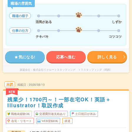
職場の雰囲気
職場の様子
活気がある
しずか
仕事の仕方
テキパキ
コツコツ
気になる!
応募へ進む
詳しく見る
派遣会社
株式会社リクルートスタッフィング ＩＴスタッフィング（関西）
未読
掲載日
2026/08/10
NEW
残業少！1700円～！一部在宅OK！英語＋
Illustrator！取説作成
職種未経験OK
交通費別途支給あり
土日祝日が休み
在宅・リモート
WEB登録OK
派遣