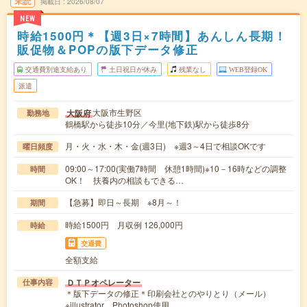
未読
掲載日
2026/08/07
NEW
時給1500円＊【週3日×7時間】あんしん長期！
販促物＆POPの版下データ修正
交通費別途支給あり
土日祝日が休み
残業なし
WEB登録OK
派遣
大阪市生野区
大阪府
勤務地
鶴橋駅から徒歩10分／今里(地下鉄)駅から徒歩8分
月・火・水・木・金(週3日) ※週3～4日で相談OKです
曜日頻度
09:00～17:00(実働7時間 休憩1時間)※10－16時などの調整
時間
OK！ 扶養内の相談もできる…
【急募】即日～長期 ※8月～！
期間
時給1500円 月収例 126,000円
時給
交通費
全額支給
ＤＴＰオペレーター
仕事内容
＊版下データの修正＊印刷会社とのやりとり（メール）
※illustrator、Photoshop使用