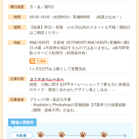
月～金／週5日
曜日頻度
09:00-18:00（休憩60分）実働8時間 （残業少なめ！）
時間
【急募】即日～長期 ※1か月以内のスタートも可能！開始日
期間
はご相談ください
時給1630円 月収例 26万0800円 時給1630円×実働8h×週5
時給
日×4週 ※月収例を保証するものではありません。※給与即受
取りサービス利用可（利用条件有）
交通費
1ヶ月3万円を上限として実費支給
ＤＴＰオペレーター
仕事内容
雑貨、小物に関するDTPオペレーションラフ案を元に各製品
のサイズ・形状に合わせたデザイン落とし込み、…
ブランクOK / 英語力不要
応募資格
・IllustratorとPhotoshopの実務経験【IT業界での就業経験
（期間・資格不問）があれ…
職場の雰囲気
年齢層