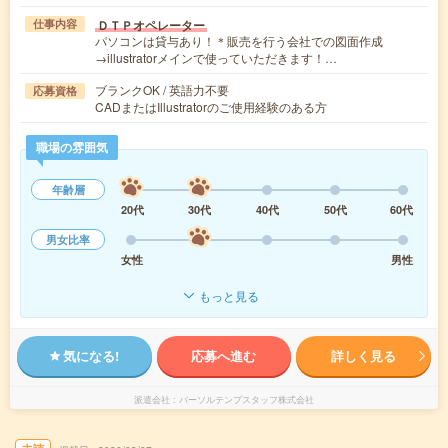
ＤＴＰオペレーター
仕事内容
パソコンは貸与あり！＊販売を行う会社での図面作成
→illustratorメインで使っていただきます！…
ブランクOK / 英語力不要
応募資格
CADまたはIllustratorのご使用経験のある方
職場の雰囲気
年齢層
20代
30代
40代
50代
60代
男女比率
女性
男性
もっと見る
気になる!
応募へ進む
詳しく見る
派遣会社
パーソルテンプスタッフ株式会社