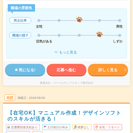
職場の雰囲気
男女比率
女性
男性
職場の様子
活気がある
しずか
もっと見る
気になる!
応募へ進む
詳しく見る
派遣会社
パーソルテンプスタッフ株式会社
未読
掲載日
2026/08/06
【在宅OK】マニュアル作成！デザインソフト
のスキルが活きる！
交通費別途支給あり
土日祝日が休み
残業なし
在宅・リモート