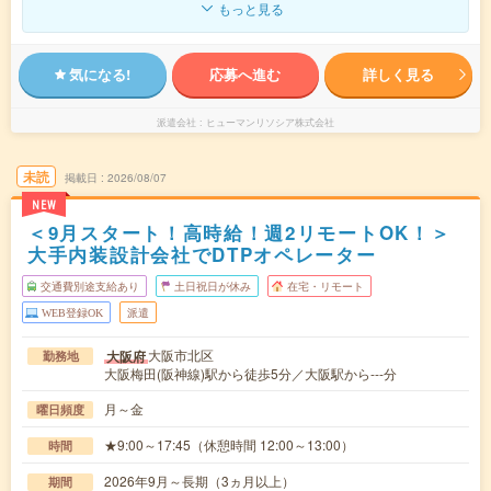
もっと見る
気になる!
応募へ進む
詳しく見る
派遣会社
ヒューマンリソシア株式会社
未読
掲載日
2026/08/07
NEW
＜9月スタート！高時給！週2リモートOK！＞
大手内装設計会社でDTPオペレーター
交通費別途支給あり
土日祝日が休み
在宅・リモート
WEB登録OK
派遣
大阪市北区
大阪府
勤務地
大阪梅田(阪神線)駅から徒歩5分／大阪駅から---分
月～金
曜日頻度
★9:00～17:45（休憩時間 12:00～13:00）
時間
2026年9月～長期（3ヵ月以上）
期間