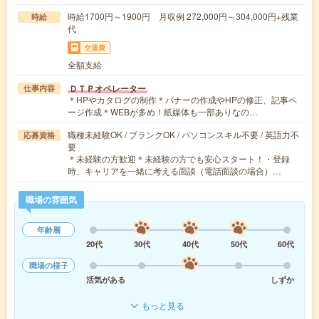
時給1700円～1900円 月収例 272,000円～304,000円+残業
時給
代
交通費
全額支給
ＤＴＰオペレーター
仕事内容
＊HPやカタログの制作＊バナーの作成やHPの修正、記事ペ
ージ作成＊WEBが多め！紙媒体も一部ありなの…
職種未経験OK / ブランクOK / パソコンスキル不要 / 英語力不
応募資格
要
＊未経験の方歓迎＊未経験の方でも安心スタート！・登録
時、キャリアを一緒に考える面談（電話面談の場合）…
職場の雰囲気
年齢層
20代
30代
40代
50代
60代
職場の様子
活気がある
しずか
もっと見る