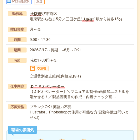
WEB登録OK
派遣
堺市堺区
大阪府
勤務地
堺東駅から徒歩5分／三国ケ丘(
)駅から徒歩15分
大阪府
月～金
曜日頻度
9:00～17:30
時間
2026/8/17～長期 ※8月～OK！
期間
時給1700円＋交
時給
交通費
交通費別途支給(社内規定あり)
ＤＴＰオペレーター
仕事内容
【DTPオペレーター】＼マニュアル制作×画像加工スキルを
活かせる！／製品説明書の作成・内容チェック画…
ブランクOK / 英語力不要
応募資格
Illustrator、Photoshopの使用が可能な方(経験年数は問いま
せん!)
職場の雰囲気