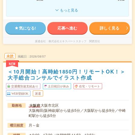
もっと見る
気になる!
応募へ進む
詳しく見る
派遣会社
株式会社エキスパートスタッフ 関西支社
未読
掲載日
2026/08/07
NEW
＜10月開始！高時給1850円！リモートOK！＞
大手総合コンサルでイラスト作成
交通費別途支給あり
土日祝日が休み
在宅・リモート
WEB登録OK
派遣
大阪市北区
大阪府
勤務地
大阪梅田(阪神線)駅から徒歩5分／大阪駅から徒歩9分／中崎
町駅から徒歩5分
月～金
曜日頻度
★9:00～17:30（休憩時間 11:50～12:50）