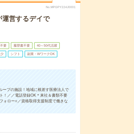
No.MPGPY224J0001
が運営するデイで
不要
履歴書不要
40～50代活躍
業少
シフト
副業・WワークOK
ループの施設！地域に根差す医療法人で
ト！／／電話登録OK＊来社＆書類不要
フォロー○／資格取得支援制度で働きな