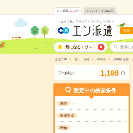
エン派遣
7766
件
エンバイト
12362
件
ちょうど良いワークライフバランスが叶う
九州・
気になる！リスト
0
保存し
派遣TOP
九州・沖縄
沖縄県
沖縄県 医療・
,
1
1
9
8
平均時給:
円
設定中の検索条件
期間
---
派遣形式
---
時給
---