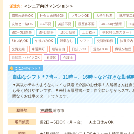
＜シニア向けマンション＞
派遣先
職種未経験OK
社会人未経験OK
ブランクOK
大学生歓迎
既卒第二
友達と一緒OK
OA不要
英語不要
履歴書不要
40～50代活躍
6
週2～3日勤務
週4日勤務
週5日勤務
土日祝休
朝10時以降スタート
5ｈ以内OK
午後のみOK
残業なし
シフト
交替制勤務
扶養控内
交費支給
車通勤可
服装自由
日払いOK
週払いOK
職場が禁煙
自転車・バイクOK
看護師
介護士
ここがポイント！
自由なシフト＊7時～、11時～、16時～など好きな勤務
▼高級ホテルのようなキレイな職場で介護のお仕事！入居者さんは自
も長く続けやすいです。▼来社＆履歴書不要！自宅にいながらスマホ
間なくお仕事スタートできます。
勤務地
沖縄県
浦添市
曜日頻度
週2日～5日OK（月～金） ★土日休みOK
時間
★1日4時間～の時短シフトOK★スタート時間選べます！7:00～1