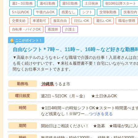
週2～3日勤務
週4日勤務
週5日勤務
土日祝休
朝10時以降スタート
5ｈ以内OK
午後のみOK
残業なし
シフト
交替制勤務
扶養控内
交費支給
車通勤可
服装自由
日払いOK
週払いOK
職場が禁煙
自転車・バイクOK
看護師
介護士
ここがポイント！
自由なシフト＊7時～、11時～、16時～など好きな勤務
▼高級ホテルのようなキレイな職場で介護のお仕事！入居者さんは自
も長く続けやすいです。▼来社＆履歴書不要！自宅にいながらスマホ
間なくお仕事スタートできます。
勤務地
沖縄県
うるま市
曜日頻度
週2日～5日OK（月～金） ★土日休みOK
時間
★1日4時間～の時短シフトOK★スタート時間選べます！7:00～1
など残業なし！※Wワー…
つづきを見る
期間
開始日はご相談ください！ ★急募 ★職場が気に入
時給
無資格未経験：時給1200円～ 経験者：時給1300