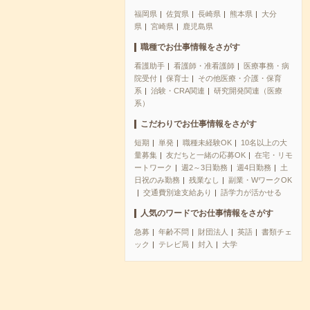
福岡県
佐賀県
長崎県
熊本県
大分
県
宮崎県
鹿児島県
職種でお仕事情報をさがす
看護助手
看護師・准看護師
医療事務・病
院受付
保育士
その他医療・介護・保育
系
治験・CRA関連
研究開発関連（医療
系）
こだわりでお仕事情報をさがす
短期
単発
職種未経験OK
10名以上の大
量募集
友だちと一緒の応募OK
在宅・リモ
ートワーク
週2～3日勤務
週4日勤務
土
日祝のみ勤務
残業なし
副業・WワークOK
交通費別途支給あり
語学力が活かせる
人気のワードでお仕事情報をさがす
急募
年齢不問
財団法人
英語
書類チェ
ック
テレビ局
封入
大学