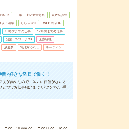
新卒OK
10名以上の大量募集
複数名募集
0歳以上活躍
しゅふ歓迎
WEB登録OK
16時前までの仕事
17時前までの仕事
副業・WワークOK
医療福祉
派遣多
電話対応なし
ルーティン
時間×好きな曜日で働く！
立度が高めなので、体力に自信がない方
ひとつでお仕事紹介まで可能なので、手
6:009:00～17:0011:00～19:00