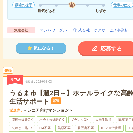
職場の様子
仕事の仕方
活気がある
しずか
マンパワーグループ株式会社 ケアサービス事業部 
派遣会社
応募する
気になる！
未読
NEW
掲載日
2026/08/03
うるま市【週2日～】ホテルライクな高
生活サポート
派遣
＜シニア向けマンション＞
派遣先
職種未経験OK
社会人未経験OK
ブランクOK
大学生歓迎
既卒第二
友達と一緒OK
OA不要
英語不要
履歴書不要
40～50代活躍
6