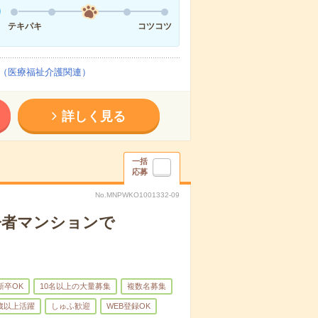
テキパキ
コツコツ
（医療福祉介護関連）
詳しく見る
一括
応募
No.MNPWKO1001332-09
齢者マンションで
新卒OK
10名以上の大量募集
複数名募集
0歳以上活躍
しゅふ歓迎
WEB登録OK