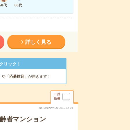
50代
60代
詳しく見る
クリック！
」
や
「応募歓迎」
が届きます！
一括
応募
No.MNPWKO1001332-04
高齢者マンション