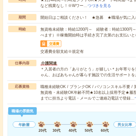
など残業なし！※Wワー…
つづきを見る
期間
開始日はご相談ください！ ★急募 ★職場が気に入
時給
無資格未経験：時給1200円～ 経験者：時給1300
べます）※稼働開始時は手続き完了次第のお支払いと
交通費
交通費全額支給※規定有
仕事内容
介護関連
＊入居者の方の「ありがとう」が嬉しい＊お年寄りを
ゃん、おばあちゃんが暮らす施設での生活サポートを
応募資格
職種未経験OK / ブランクOK / パソコンスキル不要 /
無資格・未経験OK年齢不問★10名以上採用予定★履
までに担当より電話・メールでご連絡2)電話で登録…
職場の雰囲気
年齢層
男女比率
20代
30代
40代
50代
60代