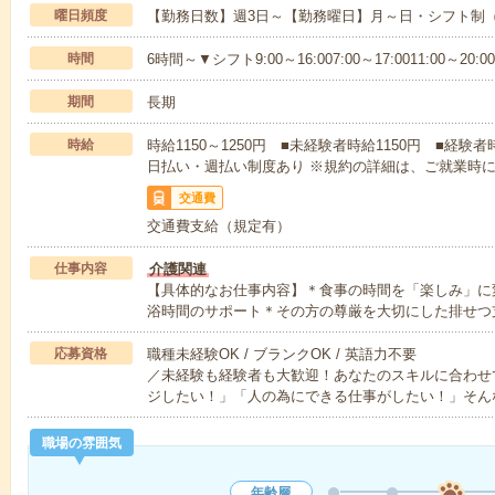
曜日頻度
【勤務日数】週3日～【勤務曜日】月～日・シフト制
時間
6時間～▼シフト9:00～16:007:00～17:0011:00～20:00
期間
長期
時給
時給1150～1250円 ■未経験者時給1150円 ■経験者
日払い・週払い制度あり ※規約の詳細は、ご就業時
交通費
交通費支給（規定有）
仕事内容
介護関連
【具体的なお仕事内容】＊食事の時間を「楽しみ」に
浴時間のサポート＊その方の尊厳を大切にした排せつ
応募資格
職種未経験OK / ブランクOK / 英語力不要
／未経験も経験者も大歓迎！あなたのスキルに合わせ
ジしたい！」「人の為にできる仕事がしたい！」そん
職場の雰囲気
年齢層