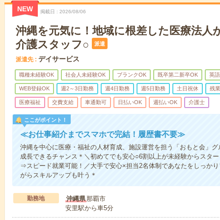
NEW
掲載日
2026/08/06
沖縄を元気に！地域に根差した医療法人
介護スタッフ○
派遣
デイサービス
派遣先
職種未経験OK
社会人未経験OK
ブランクOK
既卒第二新卒OK
英語
WEB登録OK
週2～3日勤務
週4日勤務
週5日勤務
土日祝休
残
医療福祉
交費支給
車通勤可
日払いOK
週払いOK
介護士
ここがポイント！
≪お仕事紹介までスマホで完結！履歴書不要≫
沖縄を中心に医療・福祉の人材育成、施設運営を担う「おもと会」グ
成長できるチャンス＊＼初めてでも安心○6割以上が未経験からスター
⇒スピード就業可能！／大手で安心×担当2名体制であなたをしっかり
がらスキルアップも叶う＊
勤務地
沖縄県
那覇市
安里駅から車5分