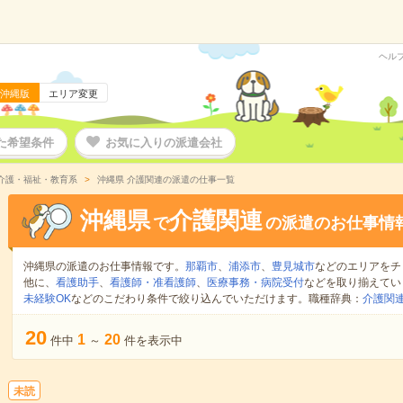
ヘル
沖縄版
エリア変更
た希望条件
お気に入りの派遣会社
介護・福祉・教育系
沖縄県 介護関連の派遣の仕事一覧
沖縄県
介護関連
で
の派遣のお仕事情
沖縄県の派遣のお仕事情報です。
那覇市
、
浦添市
、
豊見城市
などのエリアをチ
他に、
看護助手
、
看護師・准看護師
、
医療事務・病院受付
などを取り揃えてい
未経験OK
などのこだわり条件で絞り込んでいただけます。職種辞典：
介護関
20
1
20
件中
～
件を表示中
未読