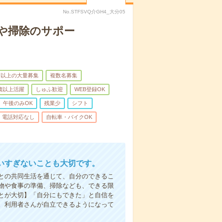
No.STFSVQ介GH4_大分05
や掃除のサポー
名以上の大量募集
複数名募集
0歳以上活躍
しゅふ歓迎
WEB登録OK
午後のみOK
残業少
シフト
電話対応なし
自転車・バイクOK
いすぎないことも大切です。
との共同生活を通じて、自分のできるこ
物や食事の準備、掃除なども、できる限
とが大切】「自分にもできた」と自信を
。利用者さんが自立できるようになって