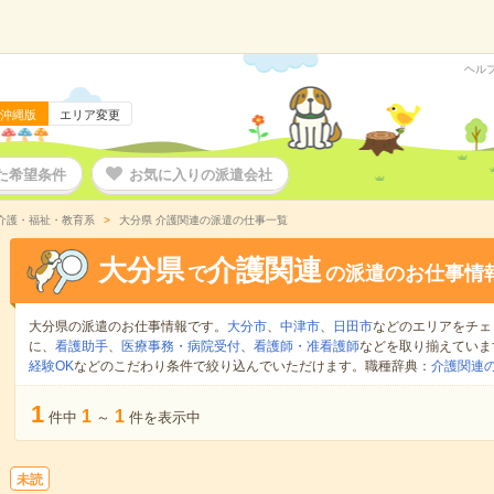
ヘル
沖縄版
エリア変更
た希望条件
お気に入りの派遣会社
介護・福祉・教育系
大分県 介護関連の派遣の仕事一覧
大分県
介護関連
で
の派遣のお仕事情
大分県の派遣のお仕事情報です。
大分市
、
中津市
、
日田市
などのエリアをチェ
に、
看護助手
、
医療事務・病院受付
、
看護師・准看護師
などを取り揃えていま
経験OK
などのこだわり条件で絞り込んでいただけます。職種辞典：
介護関連
1
1
1
件中
～
件を表示中
未読