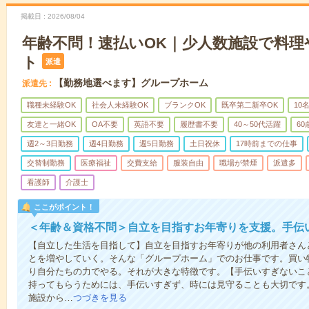
掲載日
2026/08/04
年齢不問！速払いOK｜少人数施設で料理
ト
派遣
【勤務地選べます】グループホーム
派遣先
職種未経験OK
社会人未経験OK
ブランクOK
既卒第二新卒OK
10
友達と一緒OK
OA不要
英語不要
履歴書不要
40～50代活躍
6
週2～3日勤務
週4日勤務
週5日勤務
土日祝休
17時前までの仕事
交替制勤務
医療福祉
交費支給
服装自由
職場が禁煙
派遣多
看護師
介護士
ここがポイント！
＜年齢＆資格不問＞自立を目指すお年寄りを支援。手伝
【自立した生活を目指して】自立を目指すお年寄りが他の利用者さん
とを増やしていく。そんな「グループホーム」でのお仕事です。買い
り自分たちの力でやる。それが大きな特徴です。【手伝いすぎないこ
持ってもらうためには、手伝いすぎず、時には見守ることも大切です
施設から…
つづきを見る