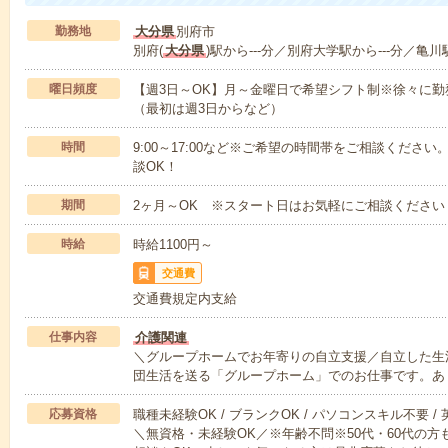
勤務地
大分県
別府市
別府(
大分県
)駅から---分／別府大学駅から---分／亀川
曜日頻度
【週3日～OK】月～金曜日で希望シフト制※徐々に
（最初は週3日からなど）
時間
9:00～17:00など※ご希望の時間帯をご相談くだ
談OK！
期間
2ヶ月～OK ※スタート日はお気軽にご相談ください
時給
時給1100円～
交通費
交通費規定内支給
仕事内容
介護関連
＼グループホームでお年寄りの自立支援／自立した生
団生活を送る「グループホーム」でのお仕事です。あ
応募資格
職種未経験OK / ブランクOK / パソコンスキル不要 /
＼無資格・未経験OK／※年齢不問※50代・60代の