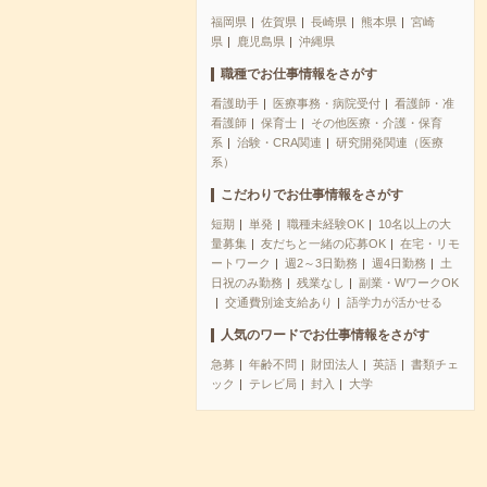
福岡県
佐賀県
長崎県
熊本県
宮崎
県
鹿児島県
沖縄県
職種でお仕事情報をさがす
看護助手
医療事務・病院受付
看護師・准
看護師
保育士
その他医療・介護・保育
系
治験・CRA関連
研究開発関連（医療
系）
こだわりでお仕事情報をさがす
短期
単発
職種未経験OK
10名以上の大
量募集
友だちと一緒の応募OK
在宅・リモ
ートワーク
週2～3日勤務
週4日勤務
土
日祝のみ勤務
残業なし
副業・WワークOK
交通費別途支給あり
語学力が活かせる
人気のワードでお仕事情報をさがす
急募
年齢不問
財団法人
英語
書類チェ
ック
テレビ局
封入
大学