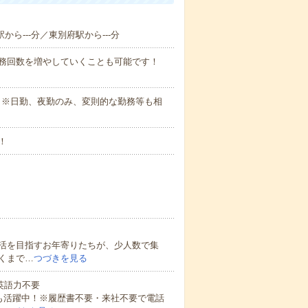
駅から---分／東別府駅から---分
勤務回数を増やしていくことも可能です！
さい。※日勤、夜勤のみ、変則的な勤務等も相
！
活を目指すお年寄りたちが、少人数で集
くまで…
つづきを見る
 英語力不要
方も活躍中！※履歴書不要・来社不要で電話