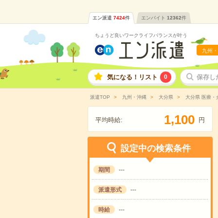
エン派遣
7424
件
エンバイト
12362
件
ちょうど良いワークライフバランスが叶う
九州・
気になる！リスト
0
保存し
派遣TOP
九州・沖縄
大分県
大分県 医療・
,
1
1
0
0
平均時給:
円
設定中の検索条件
期間
---
派遣形式
---
時給
---