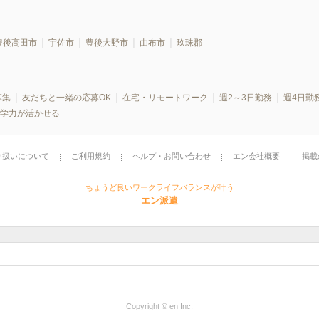
豊後高田市
宇佐市
豊後大野市
由布市
玖珠郡
募集
友だちと一緒の応募OK
在宅・リモートワーク
週2～3日勤務
週4日勤
学力が活かせる
り扱いについて
ご利用規約
ヘルプ・お問い合わせ
エン会社概要
掲載
ちょうど良いワークライフバランスが叶う
エン派遣
Copyright © en Inc.