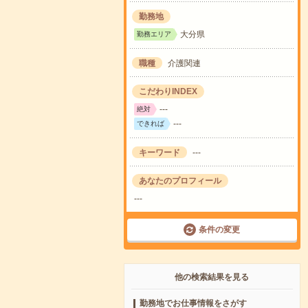
勤務地
大分県
勤務エリア
職種
介護関連
こだわりINDEX
---
絶対
---
できれば
キーワード
---
あなたのプロフィール
---
条件の変更
他の検索結果を見る
勤務地でお仕事情報をさがす