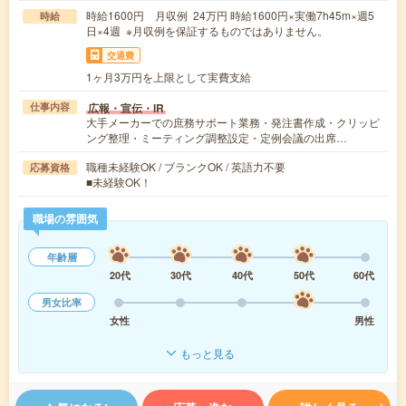
時給1600円 月収例 24万円 時給1600円×実働7h45m×週5
時給
日×4週 ※月収例を保証するものではありません。
交通費
1ヶ月3万円を上限として実費支給
広報・宣伝・IR
仕事内容
大手メーカーでの庶務サポート業務・発注書作成・クリッピ
ング整理・ミーティング調整設定・定例会議の出席…
職種未経験OK / ブランクOK / 英語力不要
応募資格
■未経験OK！
職場の雰囲気
年齢層
20代
30代
40代
50代
60代
男女比率
女性
男性
もっと見る