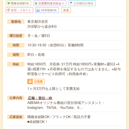
職種未経験OK
交通費別途支給あり
土日祝日が休み
在宅・リモート
WEB登録OK
派遣
東京都渋谷区
勤務地
渋谷駅から徒歩8分
月～金／週5日
曜日頻度
10:30-19:30（休憩60分）実働8時間
時間
即日～長期
期間
時給1850円 月収例 31万円 時給1850円×実働8h×週5日×4
時給
週+残業10h ※月収例を保証するものではありません。※給与
即受取りサービス利用可（利用条件有）
交通費
1ヶ月3万円を上限として実費支給
広報・宣伝・IR
仕事内容
ABEMAオリジナル番組の宣伝領域アシスタント・
Instagram、TikTok、YouTube、X…
職種未経験OK / ブランクOK / 英語力不要
応募資格
■未経験OK！