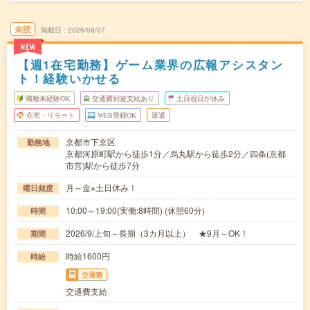
未読
掲載日
2026/08/07
NEW
【週1在宅勤務】ゲーム業界の広報アシスタン
ト！経験いかせる
職種未経験OK
交通費別途支給あり
土日祝日が休み
在宅・リモート
WEB登録OK
派遣
京都市下京区
勤務地
京都河原町駅から徒歩1分／烏丸駅から徒歩2分／四条(京都
市営)駅から徒歩7分
月～金※土日休み！
曜日頻度
10:00～19:00(実働:8時間) (休憩60分)
時間
2026/9/上旬～長期（3カ月以上） ★9月～OK！
期間
時給1600円
時給
交通費
交通費支給