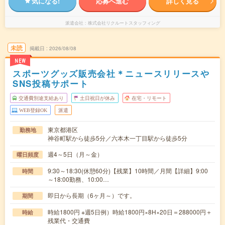
気になる!
応募へ進む
詳しく見る
派遣会社
株式会社リクルートスタッフィング
未読
掲載日
2026/08/08
NEW
スポーツグッズ販売会社＊ニュースリリースや
SNS投稿サポート
交通費別途支給あり
土日祝日が休み
在宅・リモート
WEB登録OK
派遣
東京都港区
勤務地
神谷町駅から徒歩5分／六本木一丁目駅から徒歩5分
週4～5日（月～金）
曜日頻度
9:30～18:30(休憩60分)【残業】10時間／月間【詳細】9:00
時間
～18:00勤務、10:00…
即日から長期（6ヶ月～）です。
期間
時給1800円 ※週5日例）時給1800円×8H×20日＝288000円＋
時給
残業代・交通費