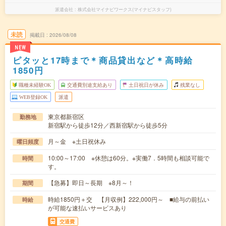
派遣会社
株式会社マイナビワークス(マイナビスタッフ)
未読
掲載日
2026/08/08
NEW
ピタッと17時まで＊商品貸出など＊高時給
1850円
職種未経験OK
交通費別途支給あり
土日祝日が休み
残業なし
WEB登録OK
派遣
東京都新宿区
勤務地
新宿駅から徒歩12分／西新宿駅から徒歩5分
月～金 ※土日祝休み
曜日頻度
10:00～17:00 ※休憩は60分。※実働7．5時間も相談可能で
時間
す。
【急募】即日～長期 ※8月～！
期間
時給1850円＋交 【月収例】222,000円～ ■給与の前払い
時給
が可能な速払いサービスあり
交通費