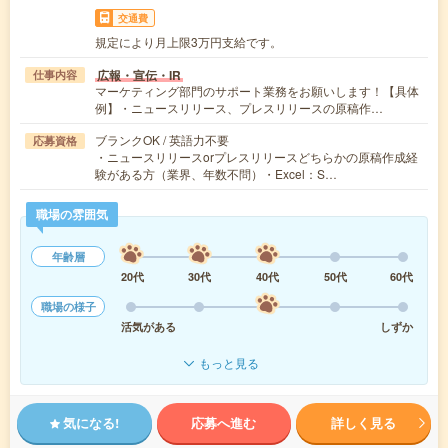
交通費
規定により月上限3万円支給です。
広報・宣伝・IR
仕事内容
マーケティング部門のサポート業務をお願いします！【具体
例】・ニュースリリース、プレスリリースの原稿作…
ブランクOK / 英語力不要
応募資格
・ニュースリリースorプレスリリースどちらかの原稿作成経
験がある方（業界、年数不問）・Excel：S…
職場の雰囲気
年齢層
20代
30代
40代
50代
60代
職場の様子
活気がある
しずか
もっと見る
気になる!
応募へ進む
詳しく見る