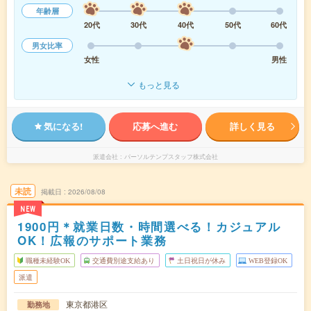
年齢層
20代
30代
40代
50代
60代
男女比率
女性
男性
もっと見る
気になる!
応募へ進む
詳しく見る
派遣会社
パーソルテンプスタッフ株式会社
未読
掲載日
2026/08/08
NEW
1900円＊就業日数・時間選べる！カジュアル
OK！広報のサポート業務
職種未経験OK
交通費別途支給あり
土日祝日が休み
WEB登録OK
派遣
東京都港区
勤務地