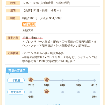
10:00～19:00(実働8時間 休憩1時間)
時間
【急募】即日～長期 ※8月～！
期間
時給1900円 月収例 304,000円
時給
交通費
全額支給
広報・宣伝・IR
仕事内容
＊プレスリリース作成・配信＊広告番組の広報PR対応＊オ
ウンドメディア記事確認＊社内外関係者との調整業…
パソコンスキル不要 / 英語力不要
応募資格
※業界未経験OK！●プレスリリース等など、ライティング経
験のある方┗2,000文字程度／WEB記事に…
職場の雰囲気
年齢層
20代
30代
40代
50代
60代
男女比率
女性
男性