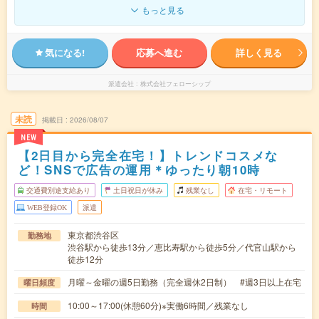
もっと見る
気になる!
応募へ進む
詳しく見る
派遣会社
株式会社フェローシップ
未読
掲載日
2026/08/07
NEW
【2日目から完全在宅！】トレンドコスメな
ど！SNSで広告の運用＊ゆったり朝10時
交通費別途支給あり
土日祝日が休み
残業なし
在宅・リモート
WEB登録OK
派遣
東京都渋谷区
勤務地
渋谷駅から徒歩13分／恵比寿駅から徒歩5分／代官山駅から
徒歩12分
月曜～金曜の週5日勤務（完全週休2日制） #週3日以上在宅
曜日頻度
10:00～17:00(休憩60分)※実働6時間／残業なし
時間