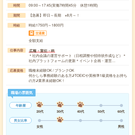
09:00～17:45(実働7時間45分 休憩1時間)
時間
【急募】即日～長期 ※8月～！
期間
時給1750円～1800円
時給
交通費
全額支給
広報・宣伝・IR
仕事内容
＊社内会議の運営サポート（日程調整や招待状作成など）＊
社内プラットフォームの更新＊イベント企画・運営…
職種未経験OK / ブランクOK
応募資格
何かしら事務経験のある方♪TOEICや英検準1級資格をお持ち
の方♪業界未経験OK！
職場の雰囲気
年齢層
20代
30代
40代
50代
60代
男女比率
女性
男性