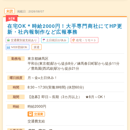
未読
掲載日
2026/08/07
NEW
在宅OK＊時給2000円！大手専門商社にてHP更
新・社内報制作など広報事務
交通費別途支給あり
土日祝日が休み
在宅・リモート
WEB登録OK
派遣
東京都練馬区
勤務地
平和台(東京都)駅から徒歩8分／練馬春日町駅から徒歩11分
／豊島園(西武線)駅から徒歩21分
月～金※土日休み！
曜日頻度
8:30～17:30(実働:8時間) (休憩60分)
時間
【急募】即日～長期（3カ月以上） ★8月～OK！
期間
時給2000円
時給
交通費
交通費支給