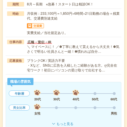
8月～長期 ※急募！スタート日は相談OK！
期間
月収例：233,100円＝1,850円×6時間×21日勤務の場合＋残業
時給
代、交通費別途支給
交通費
実費支給／当社規定あり。
広報・宣伝・IR
仕事内容
＼ マイペースに！ ／✽丁寧に教えて貰えるから大丈夫！✽気
さくで明るい社員さんと一緒！✽慣れれば自分…
ブランクOK / 英語力不要
応募資格
・Xなど、SNSに広告を入稿したご経験がある方。ღ完全在
宅ワーク！初日にパソコンの受け取りで出社する…
職場の雰囲気
年齢層
20代
30代
40代
50代
60代
男女比率
女性
男性
もっと見る