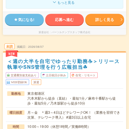
もっと見る
気になる!
応募へ進む
詳しく見る
派遣会社
パーソルテンプスタッフ株式会社
未読
掲載日
2026/08/07
NEW
＜週の大半を自宅でゆったり勤務☕＞リリース
執筆やSNS管理を行う広報担当☘︎
交通費別途支給あり
土日祝日が休み
在宅・リモート
WEB登録OK
派遣
東京都港区
勤務地
六本木駅から徒歩（直結）・最短1分／麻布十番駅から徒
歩・最短5分／乃木坂駅から徒歩10分
月～金 ＊週3～4日ほどテレワークOK！ （業務を習得でき
曜日頻度
次第、テレワーク導入） #週3日以上在宅
10:00～19:00（休憩1時間／実働8時間）
時間