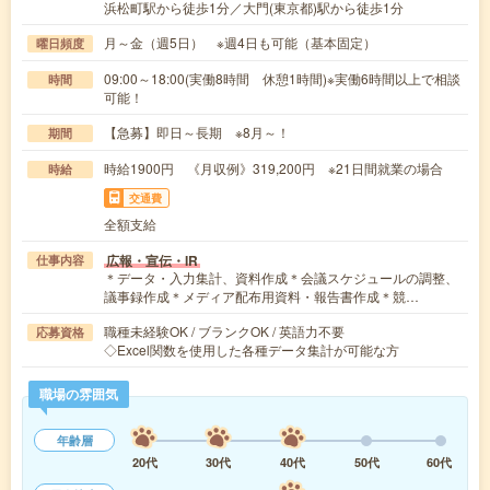
浜松町駅から徒歩1分／大門(東京都)駅から徒歩1分
月～金（週5日） ※週4日も可能（基本固定）
曜日頻度
09:00～18:00(実働8時間 休憩1時間)※実働6時間以上で相談
時間
可能！
【急募】即日～長期 ※8月～！
期間
時給1900円 《月収例》319,200円 ※21日間就業の場合
時給
交通費
全額支給
広報・宣伝・IR
仕事内容
＊データ・入力集計、資料作成＊会議スケジュールの調整、
議事録作成＊メディア配布用資料・報告書作成＊競…
職種未経験OK / ブランクOK / 英語力不要
応募資格
◇Excel関数を使用した各種データ集計が可能な方
職場の雰囲気
年齢層
20代
30代
40代
50代
60代