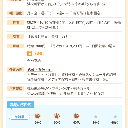
浜松町駅から徒歩1分／大門(東京都)駅から徒歩1分
月～金（週5日） ※週4～5日も可能（基本固定）
曜日頻度
09:30～16:30(実働6時間 休憩1時間)※9時～18時の内、実働
時間
6H以上で相談可能！
【急募】即日～長期 ※8月～！
期間
時給1900円 《月収例》319,200円 ※21日間就業の場合
時給
交通費
全額支給
広報・宣伝・IR
仕事内容
＊データ・入力集計、資料作成＊会議スケジュールの調整、
議事録作成＊メディア配布用資料・報告書作成＊競…
職種未経験OK / ブランクOK / 英語力不要
応募資格
◇Excel関数を使用した各種データ集計が可能な方
職場の雰囲気
年齢層
20代
30代
40代
50代
60代