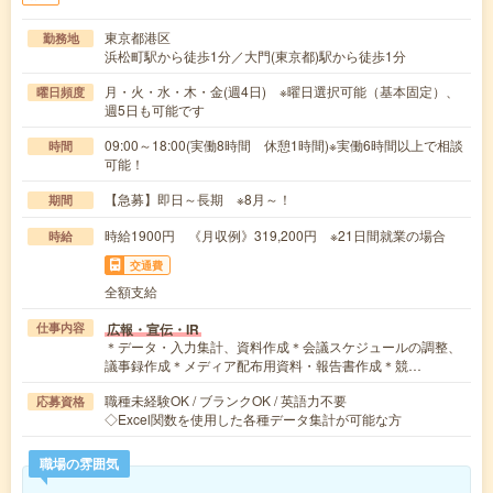
東京都港区
勤務地
浜松町駅から徒歩1分／大門(東京都)駅から徒歩1分
月・火・水・木・金(週4日) ※曜日選択可能（基本固定）、
曜日頻度
週5日も可能です
09:00～18:00(実働8時間 休憩1時間)※実働6時間以上で相談
時間
可能！
【急募】即日～長期 ※8月～！
期間
時給1900円 《月収例》319,200円 ※21日間就業の場合
時給
交通費
全額支給
広報・宣伝・IR
仕事内容
＊データ・入力集計、資料作成＊会議スケジュールの調整、
議事録作成＊メディア配布用資料・報告書作成＊競…
職種未経験OK / ブランクOK / 英語力不要
応募資格
◇Excel関数を使用した各種データ集計が可能な方
職場の雰囲気