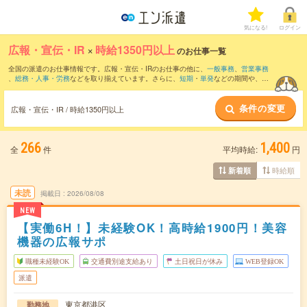
気になる!
ログイン
広報・宣伝・IR
×
時給1350円以上
のお仕事一覧
全国の派遣のお仕事情報です。広報・宣伝・IRのお仕事の他に、
一般事務
、
営業事務
、
総務・人事・労務
などを取り揃えています。さらに、
短期
・
単発
などの期間や、
職
種未経験OK
などのこだわり条件で絞り込んでいただけます。職種辞典：
広報・宣伝・
IRのお仕事とは？とは？
条件の変更
広報・宣伝・IR / 時給1350円以上
266
1,400
全
件
平均時給:
円
時給順
新着順
未読
掲載日
2026/08/08
NEW
【実働6H！】未経験OK！高時給1900円！美容
機器の広報サポ
職種未経験OK
交通費別途支給あり
土日祝日が休み
WEB登録OK
派遣
東京都港区
勤務地