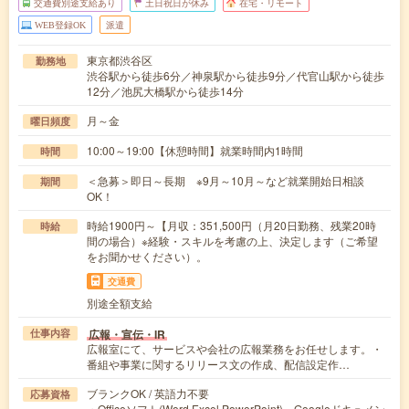
交通費別途支給あり
土日祝日が休み
在宅・リモート
WEB登録OK
派遣
東京都渋谷区
勤務地
渋谷駅から徒歩6分／神泉駅から徒歩9分／代官山駅から徒歩
12分／池尻大橋駅から徒歩14分
月～金
曜日頻度
10:00～19:00【休憩時間】就業時間内1時間
時間
＜急募＞即日～長期 ※9月～10月～など就業開始日相談
期間
OK！
時給1900円～【月収：351,500円（月20日勤務、残業20時
時給
間の場合）※経験・スキルを考慮の上、決定します（ご希望
をお聞かせください）。
交通費
別途全額支給
広報・宣伝・IR
仕事内容
広報室にて、サービスや会社の広報業務をお任せします。・
番組や事業に関するリリース文の作成、配信設定作…
ブランクOK / 英語力不要
応募資格
・Officeソフト(Word,Excel,PowerPoint)、Googleドキュメン