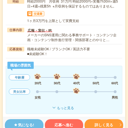
時給2000円 月収例 31万円 時給2000円×実働7h30m×週5
時給
日×4週+残業5h ※月収例を保証するものではありません。
交通費
1ヶ月3万円を上限として実費支給
広報・宣伝・IR
仕事内容
メーカーのSNS運用に関わる事務サポート・コンテンツ企
画・コンテンツ制作進行管理・関係部署とのやりと…
職種未経験OK / ブランクOK / 英語力不要
応募資格
■未経験OK！
職場の雰囲気
年齢層
20代
30代
40代
50代
60代
男女比率
女性
男性
もっと見る
気になる!
応募へ進む
詳しく見る