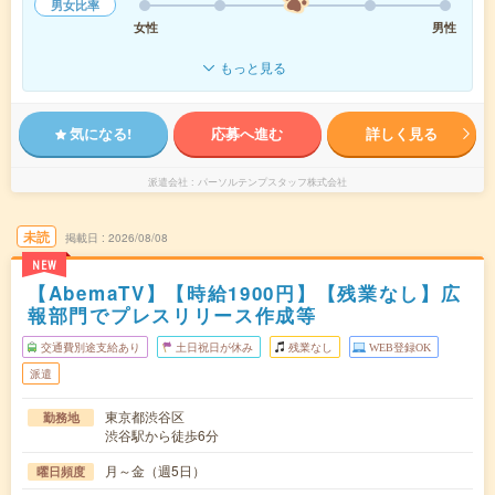
男女比率
女性
男性
もっと見る
気になる!
応募へ進む
詳しく見る
派遣会社
パーソルテンプスタッフ株式会社
未読
掲載日
2026/08/08
NEW
【AbemaTV】【時給1900円】【残業なし】広
報部門でプレスリリース作成等
交通費別途支給あり
土日祝日が休み
残業なし
WEB登録OK
派遣
東京都渋谷区
勤務地
渋谷駅から徒歩6分
月～金（週5日）
曜日頻度