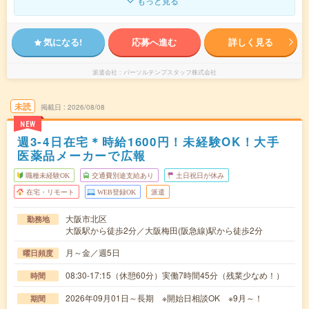
もっと見る
気になる!
応募へ進む
詳しく見る
派遣会社
パーソルテンプスタッフ株式会社
未読
掲載日
2026/08/08
NEW
週3-4日在宅＊時給1600円！未経験OK！大手
医薬品メーカーで広報
職種未経験OK
交通費別途支給あり
土日祝日が休み
在宅・リモート
WEB登録OK
派遣
大阪市北区
勤務地
大阪駅から徒歩2分／大阪梅田(阪急線)駅から徒歩2分
月～金／週5日
曜日頻度
08:30-17:15（休憩60分）実働7時間45分（残業少なめ！）
時間
2026年09月01日～長期 ※開始日相談OK ※9月～！
期間