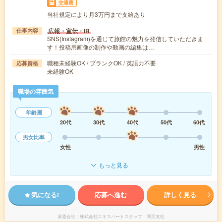
交通費
当社規定により月3万円まで支給あり
広報・宣伝・IR
仕事内容
SNS(Instagram)を通じて旅館の魅力を発信していただきま
す！投稿用画像の制作や動画の編集は…
職種未経験OK / ブランクOK / 英語力不要
応募資格
未経験OK
職場の雰囲気
年齢層
20代
30代
40代
50代
60代
男女比率
女性
男性
もっと見る
気になる!
応募へ進む
詳しく見る
派遣会社
株式会社エキスパートスタッフ 関西支社