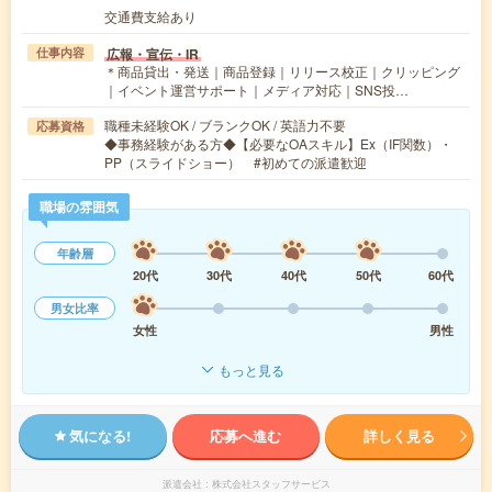
交通費支給あり
広報・宣伝・IR
仕事内容
＊商品貸出・発送｜商品登録｜リリース校正｜クリッピング
｜イベント運営サポート｜メディア対応｜SNS投…
職種未経験OK / ブランクOK / 英語力不要
応募資格
◆事務経験がある方◆【必要なOAスキル】Ex（IF関数）・
PP（スライドショー） #初めての派遣歓迎
職場の雰囲気
年齢層
20代
30代
40代
50代
60代
男女比率
女性
男性
もっと見る
気になる!
応募へ進む
詳しく見る
派遣会社
株式会社スタッフサービス