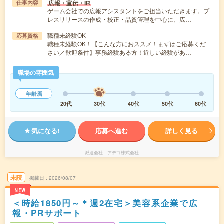
広報・宣伝・IR
仕事内容
ゲーム会社での広報アシスタントをご担当いただきます。プ
レスリリースの作成・校正・品質管理を中心に、広…
職種未経験OK
応募資格
職種未経験OK！【こんな方におススメ！まずはご応募くだ
さい／歓迎条件】事務経験ある方！近しい経験があ…
職場の雰囲気
年齢層
20代
30代
40代
50代
60代
気になる!
応募へ進む
詳しく見る
派遣会社
アデコ株式会社
未読
掲載日
2026/08/07
NEW
＜時給1850円～＊週2在宅＞美容系企業で広
報・PRサポート