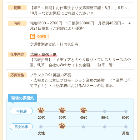
【即日～長期】お仕事決まり次第調整可能：8月～、9月～、
期間
10月～などお気軽にご相談ください♬
時給2600～2700円 1日換算20800円 月収例43万円～ ※
時給
月21日換算（ご経験により優遇）
交通費
交通費別途支給・社内規定有
広報・宣伝・IR
仕事内容
【広報担当】・メディアとのやり取り・プレスリリースの企
画、執筆・会社のWebサイトの企画、 執筆、管…
ブランクOK / 英語力不要
応募資格
・広報または宣伝プロモーション業務の経験 （＊業界は不
問です！）・上記業務におけるAIツールの活用経…
職場の雰囲気
年齢層
20代
30代
40代
50代
60代
男女比率
女性
男性