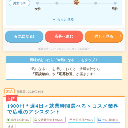
男女比率
女性
男性
もっと見る
気になる!
応募へ進む
詳しく見る
派遣会社
パーソルテンプスタッフ株式会社
興味があったら「★気になる！」をタップ！
「気になる！」を押しておくと、派遣会社から
「面談確約」
や
「応募歓迎」
が届きます！
未読
掲載日
2026/08/08
NEW
1900円＊週4日＜就業時間選べる＞コスメ業界
で広報のアシスタント
職種未経験OK
交通費別途支給あり
土日祝日が休み
WEB登録OK
派遣