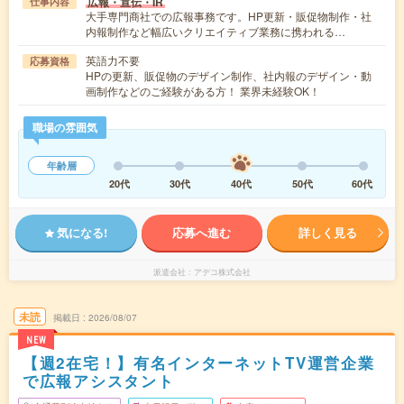
広報・宣伝・IR
仕事内容
大手専門商社での広報事務です。HP更新・販促物制作・社
内報制作など幅広いクリエイティブ業務に携われる…
英語力不要
応募資格
HPの更新、販促物のデザイン制作、社内報のデザイン・動
画制作などのご経験がある方！ 業界未経験OK！
職場の雰囲気
年齢層
20代
30代
40代
50代
60代
気になる!
応募へ進む
詳しく見る
派遣会社
アデコ株式会社
未読
掲載日
2026/08/07
NEW
【週2在宅！】有名インターネットTV運営企業
で広報アシスタント