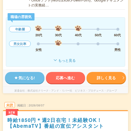
トの実務経…
職場の雰囲気
年齢層
20代
30代
40代
50代
60代
男女比率
女性
男性
もっと見る
気になる!
応募へ進む
詳しく見る
派遣会社
株式会社クリーク・アンド・リバー社 ビジネス・プロデュース・グループ
未読
掲載日
2026/08/07
NEW
時給1850円＊週2日在宅！未経験OK！
【AbemaTV】番組の宣伝アシスタント