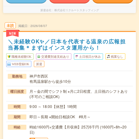
派遣会社
株式会社リクルートスタッフィング
未読
掲載日
2026/08/07
NEW
＼未経験OK✨／日本を代表する温泉の広報担
当募集＊まずはインスタ運用から！
職種未経験OK
交通費別途支給あり
土日祝日が休み
残業なし
WEB登録OK
派遣
神戸市西区
勤務地
有馬温泉駅から徒歩10分
月～金の間でシフト制 ※月に2日程度、土日祝のシフトあり
曜日頻度
(不可のご相談OK)
9:00 ～ 18:00【休憩】1時間
時間
即日～長期 ※開始日相談OK #8月～
期間
時給1600円+交通費【月収例】25万6千円 (1600円×8h×20
時給
日)