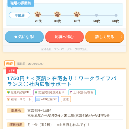
職場の雰囲気
年齢層
20代
30代
40代
50代
60代
気になる!
応募へ進む
詳しく見る
派遣会社
マンパワーグループ株式会社
未読
掲載日
2026/08/07
NEW
1750円＊＜英語＞在宅あり！ワークライフバ
ランス〇社内広報サポート
職種未経験OK
交通費別途支給あり
土日祝日が休み
在宅・リモート
WEB登録OK
派遣
東京都千代田区
勤務地
秋葉原駅から徒歩3分／末広町(東京都)駅から徒歩5分
月～金（週5日） ※土日祝お休みです！
曜日頻度