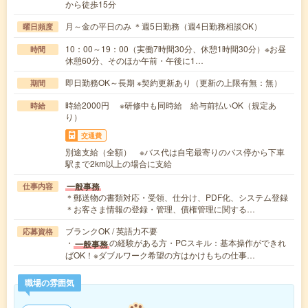
から徒歩15分
月～金の平日のみ ＊週5日勤務（週4日勤務相談OK）
曜日頻度
10：00～19：00（実働7時間30分、休憩1時間30分）※お昼
時間
休憩60分、そのほか午前・午後に1…
即日勤務OK～長期 ※契約更新あり（更新の上限有無：無）
期間
時給2000円 ※研修中も同時給 給与前払いOK（規定あ
時給
り）
交通費
別途支給（全額） ※バス代は自宅最寄りのバス停から下車
駅まで2km以上の場合に支給
一般事務
仕事内容
＊郵送物の書類対応・受領、仕分け、PDF化、システム登録
＊お客さま情報の登録・管理、債権管理に関する…
ブランクOK / 英語力不要
応募資格
・
の経験がある方・PCスキル：基本操作ができれ
一般事務
ばOK！※ダブルワーク希望の方はかけもちの仕事…
職場の雰囲気