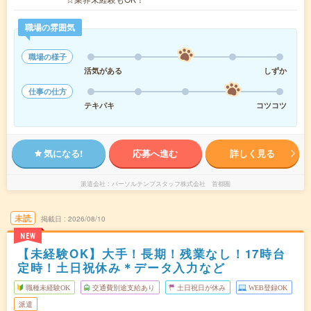
職場の雰囲気
職場の様子
活気がある
しずか
仕事の仕方
テキパキ
コツコツ
気になる!
応募へ進む
詳しく見る
派遣会社
パーソルテンプスタッフ株式会社 首都圏
未読
掲載日
2026/08/10
NEW
【未経験OK】大手！長期！残業なし！17時台
定時！土日祝休み＊データ入力など
職種未経験OK
交通費別途支給あり
土日祝日が休み
WEB登録OK
派遣