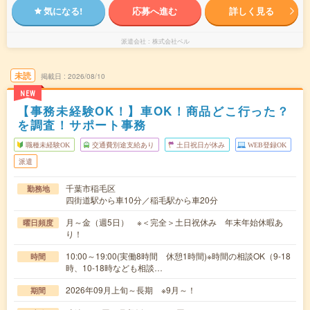
気になる!
応募へ進む
詳しく見る
派遣会社
株式会社ベル
未読
掲載日
2026/08/10
NEW
【事務未経験OK！】車OK！商品どこ行った？
を調査！サポート事務
職種未経験OK
交通費別途支給あり
土日祝日が休み
WEB登録OK
派遣
千葉市稲毛区
勤務地
四街道駅から車10分／稲毛駅から車20分
月～金（週5日） ※＜完全＞土日祝休み 年末年始休暇あ
曜日頻度
り！
10:00～19:00(実働8時間 休憩1時間)※時間の相談OK（9-18
時間
時、10-18時なども相談…
2026年09月上旬～長期 ※9月～！
期間