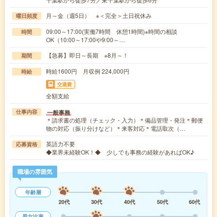
月～金（週5日） ※＜完全＞土日祝休み
曜日頻度
09:00～17:00(実働7時間 休憩1時間)※時間の相談
時間
OK（10:00～17:00や9:00～…
【急募】即日～長期 ※8月～！
期間
時給1600円 月収例 224,000円
時給
交通費
全額支給
一般事務
仕事内容
＊請求書の処理（チェック・入力）＊備品管理・発注＊郵便
物の対応（振り分けなど）＊来客対応＊電話取次（…
英語力不要
応募資格
◆業界未経験OK！◆ 少しでも事務の経験があればOK♪
職場の雰囲気
年齢層
20代
30代
40代
50代
60代
男女比率