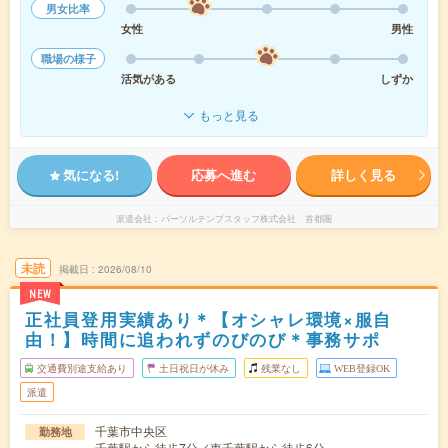
男女比率
女性
男性
職場の様子
活気がある
しずか
もっと見る
気になる!
応募へ進む
詳しく見る
派遣会社
パーソルテンプスタッフ株式会社 首都圏
未読
掲載日
2026/08/10
NEW
正社員登用実績あり＊【オシャレ環境×服自
由！】時間に追われずのびのび＊事務サポ
交通費別途支給あり
土日祝日が休み
残業なし
WEB登録OK
派遣
千葉市中央区
勤務地
千葉駅から徒歩7分／東千葉駅から徒歩6分