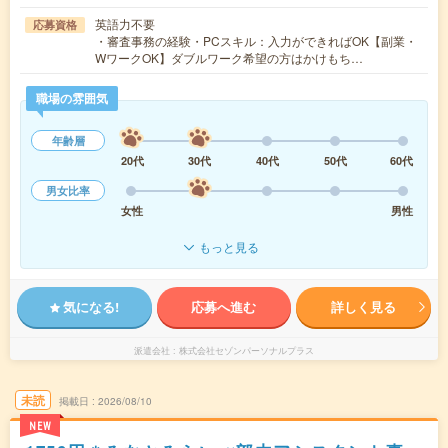
英語力不要
応募資格
・審査事務の経験・PCスキル：入力ができればOK【副業・
WワークOK】ダブルワーク希望の方はかけもち…
職場の雰囲気
年齢層
20代
30代
40代
50代
60代
男女比率
女性
男性
もっと見る
気になる!
応募へ進む
詳しく見る
派遣会社
株式会社セゾンパーソナルプラス
未読
掲載日
2026/08/10
NEW