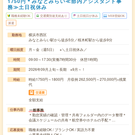
1750円＊みなとみらい≪部内アシスタント事
務≫土日祝休み
職種未経験OK
交通費別途支給あり
土日祝日が休み
WEB登録OK
派遣
横浜市西区
勤務地
みなとみらい駅から徒歩5分／桜木町駅から徒歩9分
月～金（週5日） ※＼土日祝休み／
曜日頻度
09:00～17:30(実働7時間30分 休憩1時間)
時間
2026年09月上旬～長期 ※9月～！
期間
時給1750円～1800円 月収例 262,500円～270,000円+残業
時給
代
交通費
全額支給
一般事務
仕事内容
＊勤怠実績の確認・管理＊共有フォルダー内のデータ整理＊
会議スケジュールの共有＊航空券やホテルの手配＊…
職種未経験OK / ブランクOK / 英語力不要
応募資格
☆業界未経験もOK！