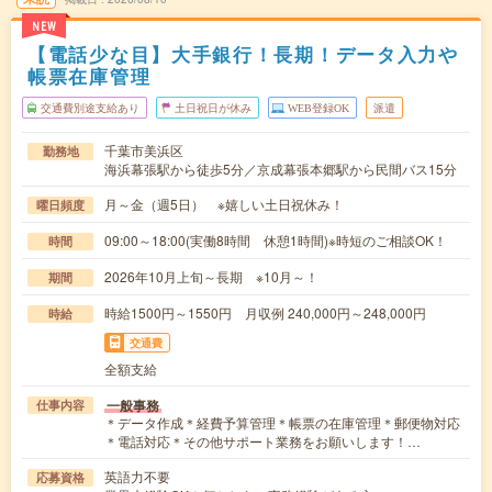
NEW
【電話少な目】大手銀行！長期！データ入力や
帳票在庫管理
交通費別途支給あり
土日祝日が休み
WEB登録OK
派遣
千葉市美浜区
勤務地
海浜幕張駅から徒歩5分／京成幕張本郷駅から民間バス15分
月～金（週5日） ※嬉しい土日祝休み！
曜日頻度
09:00～18:00(実働8時間 休憩1時間)※時短のご相談OK！
時間
2026年10月上旬～長期 ※10月～！
期間
時給1500円～1550円 月収例 240,000円～248,000円
時給
交通費
全額支給
一般事務
仕事内容
＊データ作成＊経費予算管理＊帳票の在庫管理＊郵便物対応
＊電話対応＊その他サポート業務をお願いします！…
英語力不要
応募資格