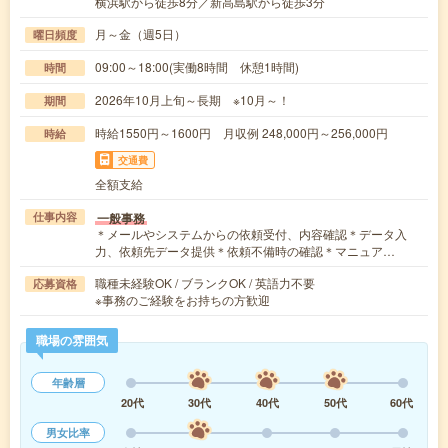
横浜駅から徒歩8分／新高島駅から徒歩3分
月～金（週5日）
曜日頻度
09:00～18:00(実働8時間 休憩1時間)
時間
2026年10月上旬～長期 ※10月～！
期間
時給1550円～1600円 月収例 248,000円～256,000円
時給
交通費
全額支給
一般事務
仕事内容
＊メールやシステムからの依頼受付、内容確認＊データ入
力、依頼先データ提供＊依頼不備時の確認＊マニュア…
職種未経験OK / ブランクOK / 英語力不要
応募資格
※事務のご経験をお持ちの方歓迎
職場の雰囲気
年齢層
20代
30代
40代
50代
60代
男女比率