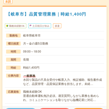
未読
【岐阜市】品質管理業務｜時給1,400円
職種未経験OK
土日祝日が休み
派遣
岐阜県岐阜市
勤務地
月～金の週5日勤務
曜日頻度
09:00～18:00
時間
長期
期間
時給1,400円
時給
一般事務
仕事内容
水回り製品の不具合受付や帳票入力、検証補助、報告書作成
など、品質管理・品質保証業務を担当します。未経…
職種未経験OK
応募資格
普通自動車運転免許必須。適宜質問しながら業務を進めら
れ、コミュニケーションを取りながら臨機応変に対応…