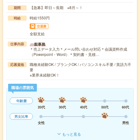
【急募】即日～長期 ※8月～！
期間
時給1550円
時給
交通費
全額支給
一般事務
仕事内容
＊売上データ入力＊メール問い合わせ対応＊会議資料作成
（Powerpoint・Word）＊契約書・見積…
職種未経験OK / ブランクOK / パソコンスキル不要 / 英語力不
応募資格
要
※業界未経験OK！
職場の雰囲気
年齢層
20代
30代
40代
50代
60代
男女比率
女性
男性
もっと見る