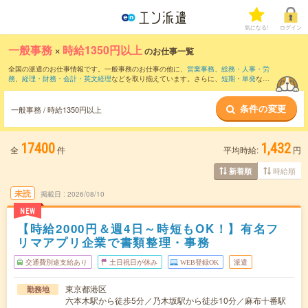
気になる!
ログイン
一般事務
×
時給1350円以上
のお仕事一覧
全国の派遣のお仕事情報です。一般事務のお仕事の他に、
営業事務
、
総務・人事・労
務
、
経理・財務・会計・英文経理
などを取り揃えています。さらに、
短期
・
単発
など
の期間や、
職種未経験OK
などのこだわり条件で絞り込んでいただけます。職種辞典：
一般事務のお仕事とは？とは？
条件の変更
一般事務 / 時給1350円以上
17400
1,432
全
件
平均時給:
円
時給順
新着順
未読
掲載日
2026/08/10
NEW
【時給2000円＆週4日～時短もOK！】有名フ
リマアプリ企業で書類整理・事務
交通費別途支給あり
土日祝日が休み
WEB登録OK
派遣
東京都港区
勤務地
六本木駅から徒歩5分／乃木坂駅から徒歩10分／麻布十番駅