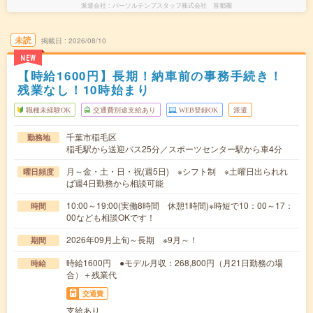
派遣会社
パーソルテンプスタッフ株式会社 首都圏
未読
掲載日
2026/08/10
NEW
【時給1600円】長期！納車前の事務手続き！
残業なし！10時始まり
職種未経験OK
交通費別途支給あり
WEB登録OK
派遣
千葉市稲毛区
勤務地
稲毛駅から送迎バス25分／スポーツセンター駅から車4分
月～金・土・日・祝(週5日) ※シフト制 ※土曜日出られれ
曜日頻度
ば週4日勤務から相談可能
10:00～19:00(実働8時間 休憩1時間)※時短で10：00～17：
時間
00なども相談OKです！
2026年09月上旬～長期 ※9月～！
期間
時給1600円 ●モデル月収：268,800円（月21日勤務の場
時給
合）＋残業代
交通費
支給あり