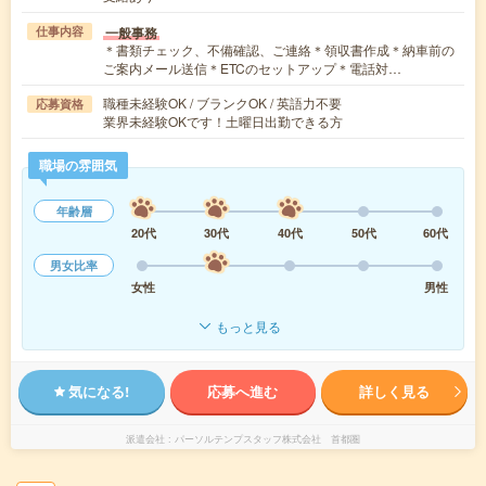
一般事務
仕事内容
＊書類チェック、不備確認、ご連絡＊領収書作成＊納車前の
ご案内メール送信＊ETCのセットアップ＊電話対…
職種未経験OK / ブランクOK / 英語力不要
応募資格
業界未経験OKです！土曜日出勤できる方
職場の雰囲気
年齢層
20代
30代
40代
50代
60代
男女比率
女性
男性
もっと見る
気になる!
応募へ進む
詳しく見る
派遣会社
パーソルテンプスタッフ株式会社 首都圏