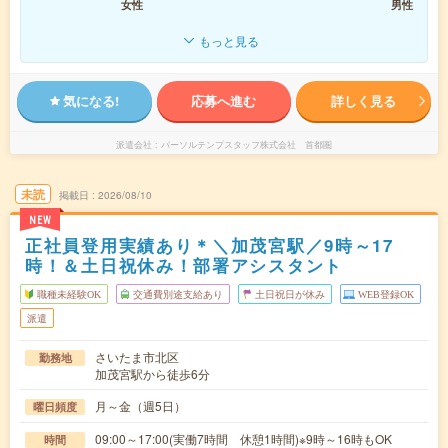
女性
男性
もっと見る
気になる!
応募へ進む
詳しく見る
派遣会社
パーソルテンプスタッフ株式会社 首都圏
未読
掲載日
2026/08/10
NEW
正社員登用実績あり＊＼加茂宮駅／9時～17
時！＆土日祝休み！部署アシスタント
職種未経験OK
交通費別途支給あり
土日祝日が休み
WEB登録OK
派遣
さいたま市北区
勤務地
加茂宮駅から徒歩6分
月～金（週5日）
曜日頻度
09:00～17:00(実働7時間 休憩1時間)※9時～16時もOK
時間