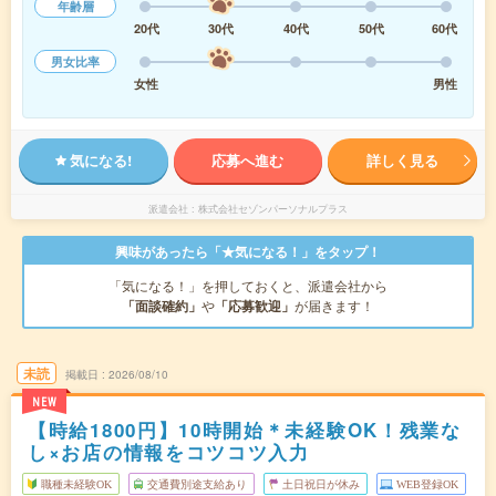
年齢層
20代
30代
40代
50代
60代
男女比率
女性
男性
気になる!
応募へ進む
詳しく見る
派遣会社
株式会社セゾンパーソナルプラス
興味があったら「★気になる！」をタップ！
「気になる！」を押しておくと、派遣会社から
「面談確約」
や
「応募歓迎」
が届きます！
未読
掲載日
2026/08/10
NEW
【時給1800円】10時開始＊未経験OK！残業な
し×お店の情報をコツコツ入力
職種未経験OK
交通費別途支給あり
土日祝日が休み
WEB登録OK