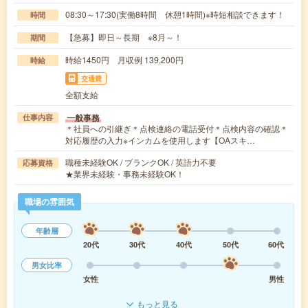
08:30～17:30(実働8時間 休憩1時間)※時短相談できます！
時間
【急募】即日～長期 ※8月～！
期間
時給1450円 月収例 139,200円
時給
交通費
全額支給
一般事務
仕事内容
＊社員への引継ぎ＊点検連絡の電話受付＊点検内容の確認＊
対応履歴の入力※インカムを使用します【OAスキ…
職種未経験OK / ブランクOK / 英語力不要
応募資格
★業界未経験・事務未経験OK！
職場の雰囲気
年齢層
20代
30代
40代
50代
60代
男女比率
女性
男性
もっと見る