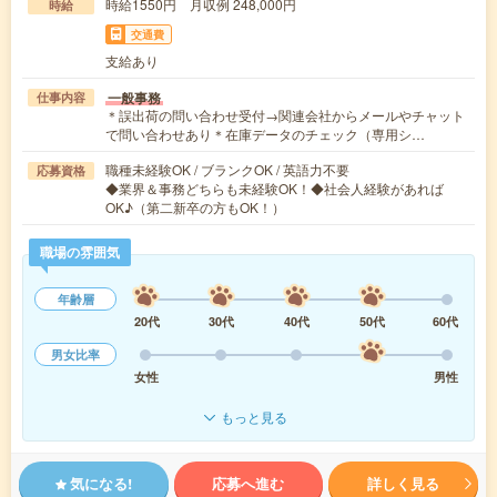
時給1550円 月収例 248,000円
時給
交通費
支給あり
一般事務
仕事内容
＊誤出荷の問い合わせ受付→関連会社からメールやチャット
で問い合わせあり＊在庫データのチェック（専用シ…
職種未経験OK / ブランクOK / 英語力不要
応募資格
◆業界＆事務どちらも未経験OK！◆社会人経験があれば
OK♪（第二新卒の方もOK！）
職場の雰囲気
年齢層
20代
30代
40代
50代
60代
男女比率
女性
男性
もっと見る
気になる!
応募へ進む
詳しく見る