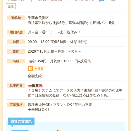
派遣
千葉市美浜区
勤務地
海浜幕張駅から徒歩5分／幕張本郷駅から民間バス15分
月～金（週5日） ※土日祝休み！
曜日頻度
09:00～18:00(実働8時間 休憩1時間)
時間
2026年10月上旬～長期 ※10月～！
期間
時給1350円 月収例 216,000円+残業代
時給
交通費
全額支給
一般事務
仕事内容
＊専用システムにてデータの入力＊書類印刷＊書類の発送準
備＊口座情報の登録 など※電話対応は少なめ！あ…
職種未経験OK / ブランクOK / 英語力不要
応募資格
★未経験OK！
職場の雰囲気