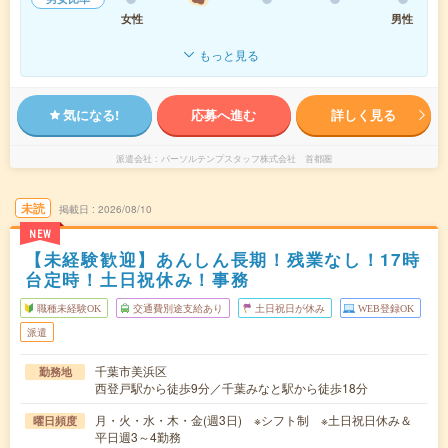
女性
男性
もっと見る
気になる!
応募へ進む
詳しく見る
派遣会社
パーソルテンプスタッフ株式会社 首都圏
未読
掲載日
2026/08/10
NEW
【未経験歓迎】あんしん長期！残業なし！17時
台定時！土日祝休み！事務
職種未経験OK
交通費別途支給あり
土日祝日が休み
WEB登録OK
派遣
千葉市美浜区
勤務地
西登戸駅から徒歩9分／千葉みなと駅から徒歩18分
月・火・水・木・金(週3日) ※シフト制 ※土日祝日休み＆
曜日頻度
平日週3～4勤務