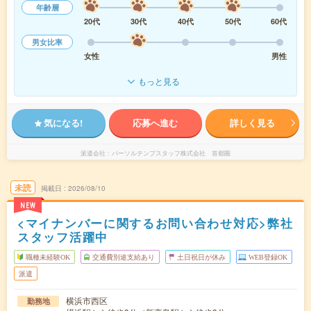
年齢層
20代
30代
40代
50代
60代
男女比率
女性
男性
もっと見る
気になる!
応募へ進む
詳しく見る
派遣会社
パーソルテンプスタッフ株式会社 首都圏
未読
掲載日
2026/08/10
NEW
<マイナンバーに関するお問い合わせ対応>弊社
スタッフ活躍中
職種未経験OK
交通費別途支給あり
土日祝日が休み
WEB登録OK
派遣
横浜市西区
勤務地