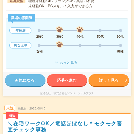
職種未経験OK / ブランクOK / 英語力不要
応募資格
未経験OK！PCスキル：入力ができる方
職場の雰囲気
年齢層
20代
30代
40代
50代
60代
男女比率
女性
男性
もっと見る
気になる!
応募へ進む
詳しく見る
派遣会社
株式会社セゾンパーソナルプラス
未読
掲載日
2026/08/10
NEW
＼在宅ワークOK／電話ほぼなし＊モクモク審
査チェック事務