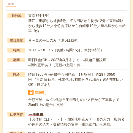
派遣
東京都中野区
勤務地
新江古田駅から徒歩5分／江古田駅から徒歩12分／東長崎駅
から徒歩12分／小竹向原駅から自転車10分／練馬駅から自転
車10分
月～金の平日のみ ＊週5日勤務
曜日頻度
10:00～18：15（実働7時間15分、休憩1時間）
時間
即日勤務OK～2027年3月末まで ※開始日相談可
期間
※契約更新あり（更新の上限：有）
時給1800円 ※研修中も同時給 【月収例】 約28万3050
時給
円 （月21日勤務、残業代月5時間分含む場合）#給与前払い
OK（規定あり）
交通費
全額支給 ※バス代は自宅最寄りのバス停から下車駅まで
2km以上の場合に支給
一般事務
仕事内容
【具体的には・・・】・加盟店申込みデータの入力┗店舗名
や住所の入力・登録情報の変更┗電話部門から連携…