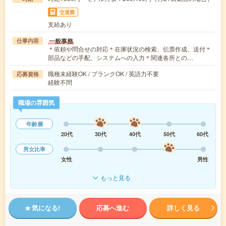
交通費
支給あり
一般事務
仕事内容
＊依頼や問合せの対応＊在庫状況の検索、伝票作成、送付＊
部品などの手配、システムへの入力＊関連各所との…
職種未経験OK / ブランクOK / 英語力不要
応募資格
経験不問
職場の雰囲気
年齢層
20代
30代
40代
50代
60代
男女比率
女性
男性
もっと見る
気になる!
応募へ進む
詳しく見る