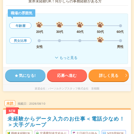
業界未経験OK！何かしらの事務経験がある方
職場の雰囲気
年齢層
20代
30代
40代
50代
60代
男女比率
女性
男性
もっと見る
気になる!
応募へ進む
詳しく見る
派遣会社
パーソルテンプスタッフ株式会社 首都圏
未読
掲載日
2026/08/10
NEW
未経験からデータ入力のお仕事＜電話少なめ！
＞大手グループ
職種未経験OK
交通費別途支給あり
土日祝日が休み
WEB登録OK