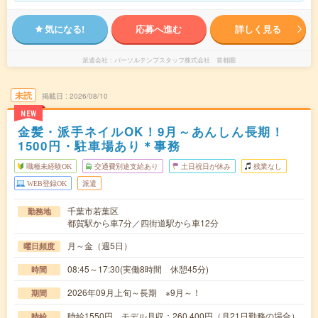
気になる!
応募へ進む
詳しく見る
派遣会社
パーソルテンプスタッフ株式会社 首都圏
未読
掲載日
2026/08/10
NEW
金髪・派手ネイルOK！9月～あんしん長期！
1500円・駐車場あり＊事務
職種未経験OK
交通費別途支給あり
土日祝日が休み
残業なし
WEB登録OK
派遣
千葉市若葉区
勤務地
都賀駅から車7分／四街道駅から車12分
月～金（週5日）
曜日頻度
08:45～17:30(実働8時間 休憩45分)
時間
2026年09月上旬～長期 ※9月～！
期間
時給1550円 モデル月収：260,400円（月21日勤務の場合）
時給