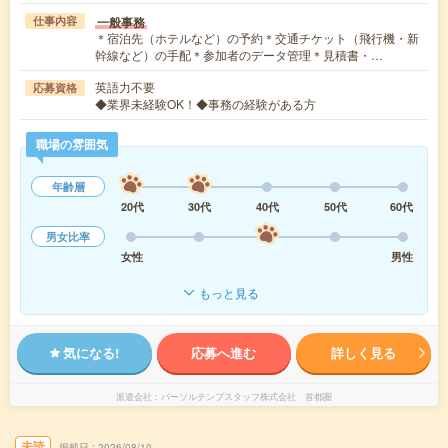
一般事務
仕事内容
＊宿泊先（ホテルなど）の予約＊交通チケット（飛行機・新
幹線など）の手配＊参加者のデータ管理＊見積書・…
英語力不要
応募資格
◆業界未経験OK！◆事務の経験がある方
職場の雰囲気
年齢層
20代
30代
40代
50代
60代
男女比率
女性
男性
もっと見る
気になる!
応募へ進む
詳しく見る
派遣会社
パーソルテンプスタッフ株式会社 首都圏
未読
掲載日
2026/08/10