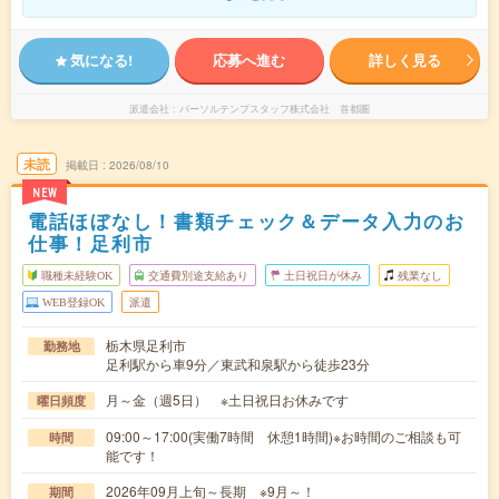
気になる!
応募へ進む
詳しく見る
派遣会社
パーソルテンプスタッフ株式会社 首都圏
未読
掲載日
2026/08/10
NEW
電話ほぼなし！書類チェック＆データ入力のお
仕事！足利市
職種未経験OK
交通費別途支給あり
土日祝日が休み
残業なし
WEB登録OK
派遣
栃木県足利市
勤務地
足利駅から車9分／東武和泉駅から徒歩23分
月～金（週5日） ※土日祝日お休みです
曜日頻度
09:00～17:00(実働7時間 休憩1時間)※お時間のご相談も可
時間
能です！
2026年09月上旬～長期 ※9月～！
期間