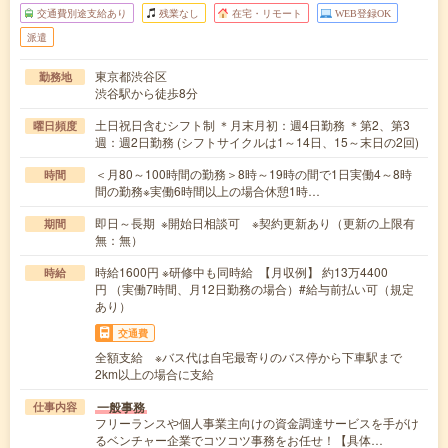
交通費別途支給あり
残業なし
在宅・リモート
WEB登録OK
派遣
東京都渋谷区
勤務地
渋谷駅から徒歩8分
土日祝日含むシフト制 ＊月末月初：週4日勤務 ＊第2、第3
曜日頻度
週：週2日勤務 (シフトサイクルは1～14日、15～末日の2回)
＜月80～100時間の勤務＞8時～19時の間で1日実働4～8時
時間
間の勤務※実働6時間以上の場合休憩1時…
即日～長期 ※開始日相談可 ※契約更新あり（更新の上限有
期間
無：無）
時給1600円 ※研修中も同時給 【月収例】 約13万4400
時給
円 （実働7時間、月12日勤務の場合）#給与前払い可（規定
あり）
交通費
全額支給 ※バス代は自宅最寄りのバス停から下車駅まで
2km以上の場合に支給
一般事務
仕事内容
フリーランスや個人事業主向けの資金調達サービスを手がけ
るベンチャー企業でコツコツ事務をお任せ！【具体…