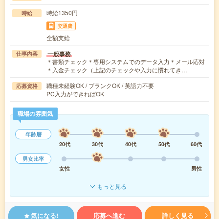
時給1350円
時給
交通費
全額支給
一般事務
仕事内容
＊書類チェック＊専用システムでのデータ入力＊メール応対
＊入金チェック（上記のチェックや入力に慣れてき…
職種未経験OK / ブランクOK / 英語力不要
応募資格
PC入力ができればOK
職場の雰囲気
年齢層
20代
30代
40代
50代
60代
男女比率
女性
男性
もっと見る
気になる!
応募へ進む
詳しく見る