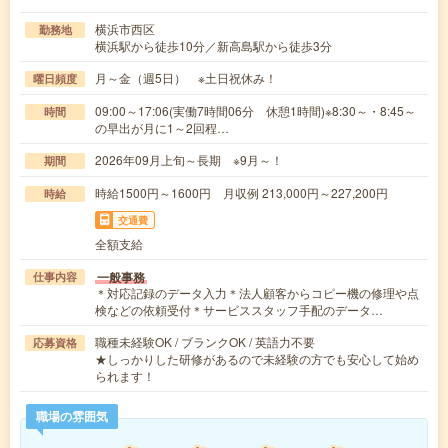
横浜市西区
勤務地
横浜駅から徒歩10分／新高島駅から徒歩3分
月～金（週5日） ※土日祝休み！
曜日頻度
09:00～17:06(実働7時間06分 休憩1時間)※8:30～・8:45～
時間
の早出が月に1～2回程…
2026年09月上旬～長期 ※9月～！
期間
時給1500円～1600円 月収例 213,000円～227,200円
時給
交通費
全額支給
一般事務
仕事内容
＊対応記録のデータ入力＊法人顧客からコピー機の修理や点
検などの依頼受付＊サービススタッフ手配のデータ…
職種未経験OK / ブランクOK / 英語力不要
応募資格
★しっかりした研修があるので未経験の方でも安心して始め
られます！
職場の雰囲気