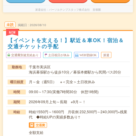
派遣会社
パーソルテンプスタッフ株式会社 首都圏
未読
掲載日
2026/08/10
NEW
【イベントを支える！】駅近＆車OK！宿泊＆
交通チケットの手配
交通費別途支給あり
土日祝日が休み
WEB登録OK
派遣
千葉市美浜区
勤務地
海浜幕張駅から徒歩10分／幕張本郷駅から民間バス20分
月～金（週5日） ※＜完全＞土日祝休み
曜日頻度
09:00～17:30(実働7時間30分 休憩1時間)
時間
2026年09月上旬～長期 ※9月～！
期間
時給1550円～1600円 月収例 232,500円～240,000円+残業
時給
代 ◆時給UPの実績多数あり↑
交通費
全額支給