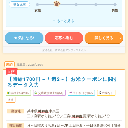
男女比率
女性
男性
もっと見る
気になる!
応募へ進む
詳しく見る
派遣会社
株式会社アンフ・スタイル
未読
掲載日
2026/08/07
NEW
【時給1700円～＊週2～】お米クーポンに関す
るデータ入力
職種未経験OK
交通費別途支給あり
土日祝日が休み
残業なし
派遣
兵庫県
中央区
神戸市
勤務地
三ノ宮駅から徒歩5分／三宮(
営)駅から徒歩5分
神戸市
月～日曜のうち週2日～OK 土日休み・平日休み選択可【研修
曜日頻度