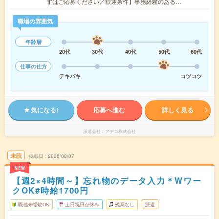
ずはご応募ください／歓迎条件】事務経験のある…
職場の雰囲気
年齢層
20代
30代
40代
50代
60代
仕事の仕方
テキパキ
コツコツ
気になる!
応募へ進む
詳しく見る
派遣会社
アデコ株式会社
未読
掲載日
2026/08/07
NEW
【週2×4時間～】忘れ物のデータ入力＊Wワー
クOK#時給1700円
職種未経験OK
土日祝日が休み
残業なし
派遣