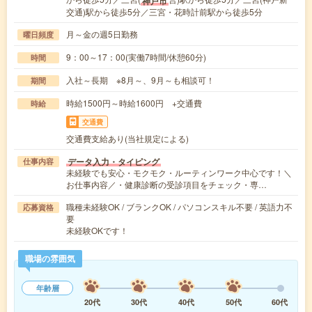
神戸市
交通)駅から徒歩5分／三宮・花時計前駅から徒歩5分
月～金の週5日勤務
曜日頻度
9：00～17：00(実働7時間/休憩60分)
時間
入社～長期 ※8月～、9月～も相談可！
期間
時給1500円～時給1600円 +交通費
時給
交通費
交通費支給あり(当社規定による)
データ入力・タイピング
仕事内容
未経験でも安心・モクモク・ルーティンワーク中心です！＼
お仕事内容／・健康診断の受診項目をチェック・専…
職種未経験OK / ブランクOK / パソコンスキル不要 / 英語力不
応募資格
要
未経験OKです！
職場の雰囲気
年齢層
20代
30代
40代
50代
60代