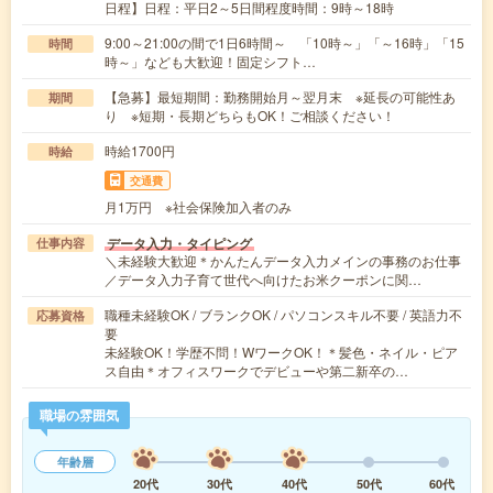
日程】日程：平日2～5日間程度時間：9時～18時
9:00～21:00の間で1日6時間～ 「10時～」「～16時」「15
時間
時～」なども大歓迎！固定シフト…
【急募】最短期間：勤務開始月～翌月末 ※延長の可能性あ
期間
り ※短期・長期どちらもOK！ご相談ください！
時給1700円
時給
交通費
月1万円 ※社会保険加入者のみ
データ入力・タイピング
仕事内容
＼未経験大歓迎＊かんたんデータ入力メインの事務のお仕事
／データ入力子育て世代へ向けたお米クーポンに関…
職種未経験OK / ブランクOK / パソコンスキル不要 / 英語力不
応募資格
要
未経験OK！学歴不問！WワークOK！＊髪色・ネイル・ピア
ス自由＊オフィスワークでデビューや第二新卒の…
職場の雰囲気
年齢層
20代
30代
40代
50代
60代