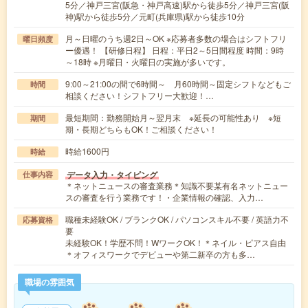
5分／神戸三宮(阪急・神戸高速)駅から徒歩5分／神戸三宮(阪
神)駅から徒歩5分／元町(兵庫県)駅から徒歩10分
月～日曜のうち週2日～OK ※応募者多数の場合はシフトフリ
曜日頻度
ー優遇！ 【研修日程】 日程：平日2～5日間程度 時間：9時
～18時 ※月曜日・火曜日の実施が多いです。
9:00～21:00の間で6時間～ 月60時間～固定シフトなどもご
時間
相談ください！シフトフリー大歓迎！…
最短期間：勤務開始月～翌月末 ※延長の可能性あり ※短
期間
期・長期どちらもOK！ご相談ください！
時給1600円
時給
データ入力・タイピング
仕事内容
＊ネットニュースの審査業務＊知識不要某有名ネットニュー
スの審査を行う業務です！・企業情報の確認、入力…
職種未経験OK / ブランクOK / パソコンスキル不要 / 英語力不
応募資格
要
未経験OK！学歴不問！WワークOK！＊ネイル・ピアス自由
＊オフィスワークでデビューや第二新卒の方も多…
職場の雰囲気