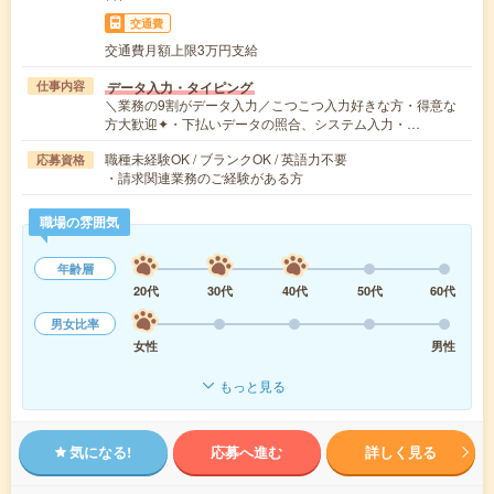
交通費
交通費月額上限3万円支給
データ入力・タイピング
仕事内容
＼業務の9割がデータ入力／こつこつ入力好きな方・得意な
方大歓迎✦・下払いデータの照合、システム入力・…
職種未経験OK / ブランクOK / 英語力不要
応募資格
・請求関連業務のご経験がある方
職場の雰囲気
年齢層
20代
30代
40代
50代
60代
男女比率
女性
男性
もっと見る
気になる!
応募へ進む
詳しく見る