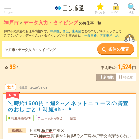
メニュー
気になる!
ログイン
検索
神戸市
×
データ入力・タイピング
のお仕事一覧
神戸市の派遣のお仕事情報です。
中央区
、
西区
、
東灘区
などのエリアをチェックして
みてください。データ入力・タイピングのお仕事の他に、
一般事務
、
営業事務
、
総
務・人事・労務
などを取り揃えています。さらに、
短期
・
単発
などの期間や、
職種未
経験OK
などのこだわり条件で絞り込んでいただけます。職種辞典：
データ入力・タイ
条件の変更
ピングのお仕事とは？とは？
神戸市 / データ入力・タイピング
33
1,524
全
件
平均時給:
円
時給順
新着順
未読
掲載日
2026/08/08
NEW
＼時給1600円＊週2～／ネットニュースの審査
のおしごと！時短6h～＊
職種未経験OK
土日祝日が休み
派遣
兵庫県
中央区
神戸市
勤務地
三宮(
営)駅から徒歩5分／三宮(神戸新交通)駅から徒歩
神戸市