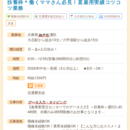
扶養枠＊働くママさん必見！直雇用実績コツコ
ツ業務
職種未経験OK
交通費別途支給あり
土日祝日が休み
WEB登録OK
派遣
兵庫県
灘区
神戸市
勤務地
大石駅から徒歩10分／六甲道駅から徒歩15分
月～金※土日休み！
曜日頻度
9:00～12:55(実働:3時間55分) (休憩0分)
時間
2026/8/中旬～長期（3カ月以上） ★8月～OK！
期間
時給1300円
時給
交通費
交通費支給
データ入力・タイピング
仕事内容
【倉庫業受注センターでのデータ入力】＜扶養枠＞週5日×約
4時間、水曜のみ3時間勤務のお仕事となります…
職種未経験OK
応募資格
職種未経験OK！業界未経験OK！【こんな方におススメ！ま