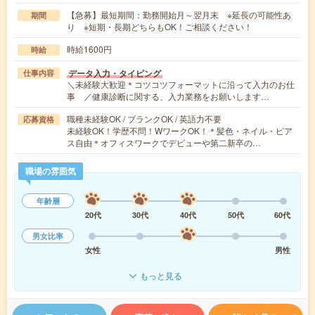
【急募】最短期間：勤務開始月～翌月末 ※延長の可能性あ
期間
り ※短期・長期どちらもOK！ご相談ください！
時給1600円
時給
データ入力・タイピング
仕事内容
＼未経験大歓迎＊コツコツフォーマットに沿って入力のお仕
事 ／健康診断に関する、入力業務をお願いします…
職種未経験OK / ブランクOK / 英語力不要
応募資格
未経験OK！学歴不問！WワークOK！＊髪色・ネイル・ピア
ス自由＊オフィスワークでデビューや第二新卒の…
職場の雰囲気
年齢層
20代
30代
40代
50代
60代
男女比率
女性
男性
もっと見る