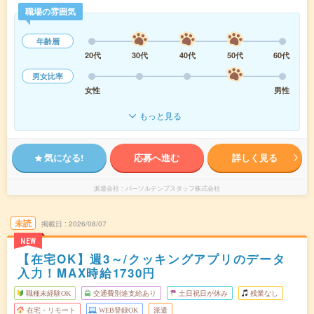
職場の雰囲気
年齢層
20代
30代
40代
50代
60代
男女比率
女性
男性
もっと見る
気になる!
応募へ進む
詳しく見る
派遣会社
パーソルテンプスタッフ株式会社
未読
掲載日
2026/08/07
NEW
【在宅OK】週3～/クッキングアプリのデータ
入力！MAX時給1730円
職種未経験OK
交通費別途支給あり
土日祝日が休み
残業なし
在宅・リモート
WEB登録OK
派遣