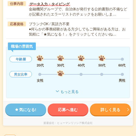
データ入力・タイピング
仕事内容
金融機関グループで、自治体が発行する公的書類の不備など
が記載されたエラーリストのチェックをお願いしま…
ブランクOK / 英語力不要
応募資格
●何らかの事務経験がある方少しでもご興味がある方は、お
気軽に「★気になる！」をクリックしてくださいね…
職場の雰囲気
年齢層
20代
30代
40代
50代
60代
男女比率
女性
男性
もっと見る
気になる!
応募へ進む
詳しく見る
派遣会社
ヒューマンリソシア株式会社