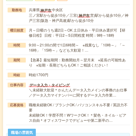
兵庫県
中央区
神戸市
勤務地
三ノ宮駅から徒歩10分／三宮(
営)駅から徒歩10分／神
神戸市
戸三宮(阪急・神戸高速)駅から徒歩10分
月～日曜のうち週2日～OK 土日休み・平日休み選択可 【研
曜日頻度
修日程】 日程：平日2～5日間程度 時間：9時～18時
9:00～21:00の間で1日6時間～ ※残業なし「10時～」「～
時間
16時」「15時～」なども大歓迎！…
【急募】最短期間：勤務開始月～翌月末 ※延長の可能性あ
期間
り ※短期・長期どちらもOK！ご相談ください！
時給1700円
時給
データ入力・タイピング
仕事内容
＼未経験大歓迎＊かんたんデータ入力メインの事務のお仕事
／データ入力マイナンバーに関するデータ入力作業…
職種未経験OK / ブランクOK / パソコンスキル不要 / 英語力不
応募資格
要
未経験OK！学歴不問！WワークOK！＊髪色・ネイル・ピア
ス自由＊オフィスワークでデビューや第二新卒の…
職場の雰囲気