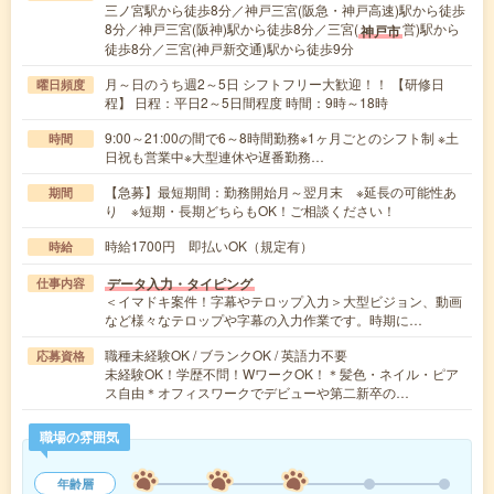
三ノ宮駅から徒歩8分／神戸三宮(阪急・神戸高速)駅から徒歩
8分／神戸三宮(阪神)駅から徒歩8分／三宮(
営)駅から
神戸市
徒歩8分／三宮(神戸新交通)駅から徒歩9分
月～日のうち週2～5日 シフトフリー大歓迎！！ 【研修日
曜日頻度
程】 日程：平日2～5日間程度 時間：9時～18時
9:00～21:00の間で6～8時間勤務※1ヶ月ごとのシフト制 ※土
時間
日祝も営業中※大型連休や遅番勤務…
【急募】最短期間：勤務開始月～翌月末 ※延長の可能性あ
期間
り ※短期・長期どちらもOK！ご相談ください！
時給1700円 即払いOK（規定有）
時給
データ入力・タイピング
仕事内容
＜イマドキ案件！字幕やテロップ入力＞大型ビジョン、動画
など様々なテロップや字幕の入力作業です。時期に…
職種未経験OK / ブランクOK / 英語力不要
応募資格
未経験OK！学歴不問！WワークOK！＊髪色・ネイル・ピア
ス自由＊オフィスワークでデビューや第二新卒の…
職場の雰囲気
年齢層