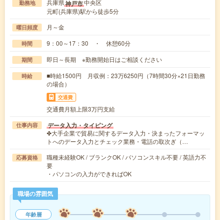
兵庫県
中央区
神戸市
勤務地
元町(兵庫県)駅から徒歩5分
月～金
曜日頻度
9：00～17：30 ・ 休憩60分
時間
即日～長期 ※勤務開始日はご相談ください
期間
■時給1500円 月収例：23万6250円（7時間30分×21日勤務
時給
の場合）
交通費
交通費月額上限3万円支給
データ入力・タイピング
仕事内容
✤大手企業で貿易に関するデータ入力・決まったフォーマッ
トへのデータ入力とチェック業務・電話の取次ぎ（…
職種未経験OK / ブランクOK / パソコンスキル不要 / 英語力不
応募資格
要
・パソコンの入力ができればOK
職場の雰囲気
年齢層