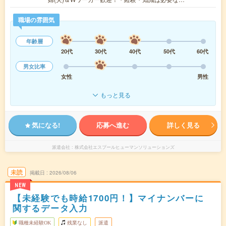
職場の雰囲気
年齢層
20代
30代
40代
50代
60代
男女比率
女性
男性
もっと見る
気になる!
応募へ進む
詳しく見る
派遣会社
株式会社エスプールヒューマンソリューションズ
未読
掲載日
2026/08/06
NEW
【未経験でも時給1700円！】マイナンバーに
関するデータ入力
職種未経験OK
残業なし
派遣