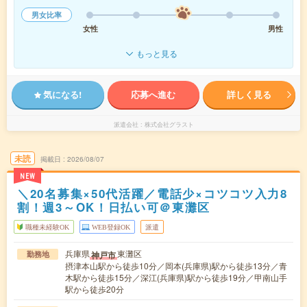
男女比率
女性
男性
もっと見る
気になる!
応募へ進む
詳しく見る
派遣会社
株式会社グラスト
未読
掲載日
2026/08/07
NEW
＼20名募集×50代活躍／電話少×コツコツ入力8
割！週3～OK！日払い可＠東灘区
職種未経験OK
WEB登録OK
派遣
兵庫県
東灘区
神戸市
勤務地
摂津本山駅から徒歩10分／岡本(兵庫県)駅から徒歩13分／青
木駅から徒歩15分／深江(兵庫県)駅から徒歩19分／甲南山手
駅から徒歩20分