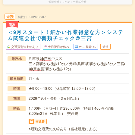
派遣会社
リバティー株式会社
未読
掲載日
2026/08/07
NEW
＜9月スタート！細かい作業得意な方＞システ
ム関連会社で書類チェック＠三宮
交通費別途支給あり
土日祝日が休み
WEB登録OK
派遣
兵庫県
中央区
神戸市
勤務地
三ノ宮駅から徒歩10分／元町(兵庫県)駅から徒歩8分／三宮(
営)駅から徒歩12分
神戸市
月～金
曜日頻度
★9:00～18:00（休憩時間 12:00～13:00）
時間
2026年9月～長期（3ヵ月以上）
期間
1,400円【月収例】約236,000円（時給1,400円×実働
時給
8.00h×21日+残業1h）+交通費
交通費
○通勤交通費の支給あり（当社規定による）