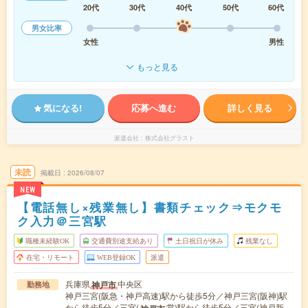
20代
30代
40代
50代
60代
男女比率
女性
男性
もっと見る
気になる!
応募へ進む
詳しく見る
派遣会社
株式会社グラスト
未読
掲載日
2026/08/07
NEW
【電話無し×残業無し】書類チェック⇒モクモ
ク入力＠三宮駅
職種未経験OK
交通費別途支給あり
土日祝日が休み
残業なし
在宅・リモート
WEB登録OK
派遣
兵庫県
中央区
神戸市
勤務地
神戸三宮(阪急・神戸高速)駅から徒歩5分／神戸三宮(阪神)駅
から徒歩5分／三宮(
営)駅から徒歩5分／三宮(神戸新