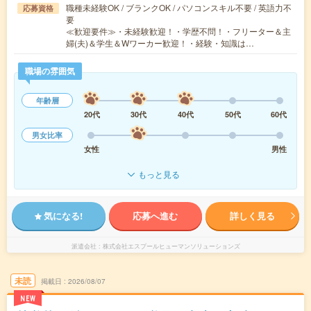
職種未経験OK / ブランクOK / パソコンスキル不要 / 英語力不
応募資格
要
≪歓迎要件≫・未経験歓迎！・学歴不問！・フリーター＆主
婦(夫)＆学生＆Wワーカー歓迎！・経験・知識は…
職場の雰囲気
年齢層
20代
30代
40代
50代
60代
男女比率
女性
男性
もっと見る
気になる!
応募へ進む
詳しく見る
派遣会社
株式会社エスプールヒューマンソリューションズ
未読
掲載日
2026/08/07
NEW