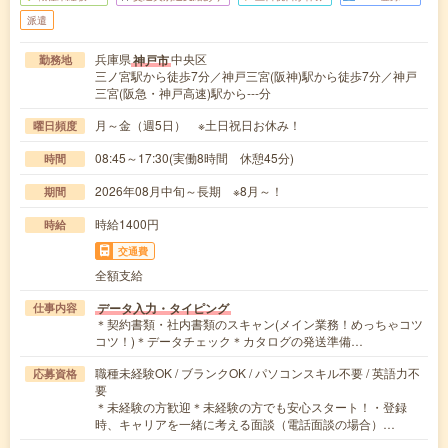
派遣
兵庫県
中央区
神戸市
勤務地
三ノ宮駅から徒歩7分／神戸三宮(阪神)駅から徒歩7分／神戸
三宮(阪急・神戸高速)駅から---分
月～金（週5日） ※土日祝日お休み！
曜日頻度
08:45～17:30(実働8時間 休憩45分)
時間
2026年08月中旬～長期 ※8月～！
期間
時給1400円
時給
交通費
全額支給
データ入力・タイピング
仕事内容
＊契約書類・社内書類のスキャン(メイン業務！めっちゃコツ
コツ！)＊データチェック＊カタログの発送準備…
職種未経験OK / ブランクOK / パソコンスキル不要 / 英語力不
応募資格
要
＊未経験の方歓迎＊未経験の方でも安心スタート！・登録
時、キャリアを一緒に考える面談（電話面談の場合）…