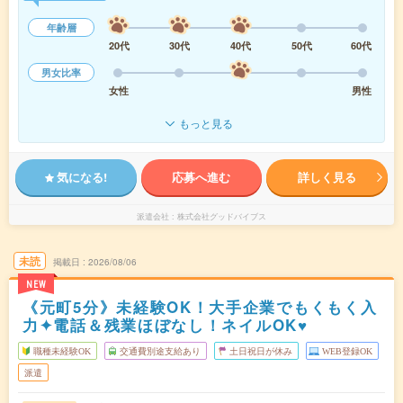
年齢層
20代
30代
40代
50代
60代
男女比率
女性
男性
もっと見る
気になる!
応募へ進む
詳しく見る
派遣会社
株式会社グッドバイブス
未読
掲載日
2026/08/06
NEW
《元町5分》未経験OK！大手企業でもくもく入
力✦電話＆残業ほぼなし！ネイルOK♥
職種未経験OK
交通費別途支給あり
土日祝日が休み
WEB登録OK
派遣