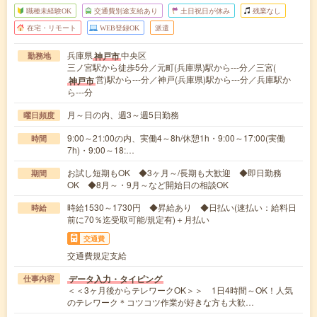
職種未経験OK
交通費別途支給あり
土日祝日が休み
残業なし
在宅・リモート
WEB登録OK
派遣
兵庫県
中央区
神戸市
勤務地
三ノ宮駅から徒歩5分／元町(兵庫県)駅から---分／三宮(
営)駅から---分／神戸(兵庫県)駅から---分／兵庫駅か
神戸市
ら---分
月～日の内、週3～週5日勤務
曜日頻度
9:00～21:00の内、実働4～8h/休憩1h・9:00～17:00(実働
時間
7h)・9:00～18:…
お試し短期もOK ◆3ヶ月～/長期も大歓迎 ◆即日勤務
期間
OK ◆8月～・9月～など開始日の相談OK
時給1530～1730円 ◆昇給あり ◆日払い(速払い：給料日
時給
前に70％迄受取可能/規定有)＋月払い
交通費
交通費規定支給
データ入力・タイピング
仕事内容
＜＜3ヶ月後からテレワークOK＞＞ 1日4時間～OK！人気
のテレワーク＊コツコツ作業が好きな方も大歓…