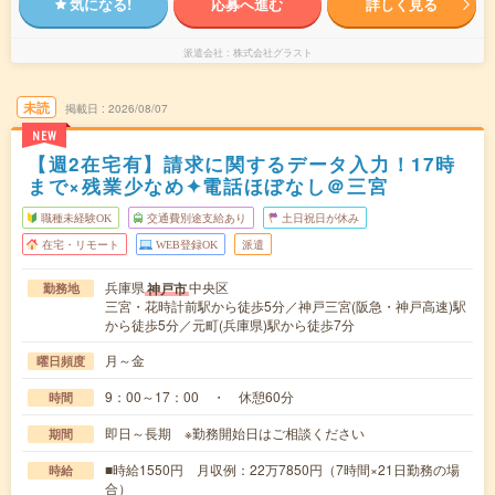
気になる!
応募へ進む
詳しく見る
派遣会社
株式会社グラスト
未読
掲載日
2026/08/07
NEW
【週2在宅有】請求に関するデータ入力！17時
まで×残業少なめ✦電話ほぼなし＠三宮
職種未経験OK
交通費別途支給あり
土日祝日が休み
在宅・リモート
WEB登録OK
派遣
兵庫県
中央区
神戸市
勤務地
三宮・花時計前駅から徒歩5分／神戸三宮(阪急・神戸高速)駅
から徒歩5分／元町(兵庫県)駅から徒歩7分
月～金
曜日頻度
9：00～17：00 ・ 休憩60分
時間
即日～長期 ※勤務開始日はご相談ください
期間
■時給1550円 月収例：22万7850円（7時間×21日勤務の場
時給
合）