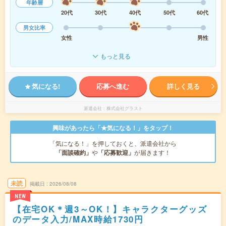
年齢層
20代
30代
40代
50代
60代
男女比率
女性
男性
もっと見る
気になる!
応募へ進む
詳しく見る
派遣会社
株式会社グラスト
興味があったら「★気になる！」をタップ！
「気になる！」を押しておくと、派遣会社から
「面談確約」
や
「応募歓迎」
が届きます！
未読
掲載日
2026/08/08
NEW
【在宅OK＊週3～OK！】キャラクターグッズ
のデータ入力/MAX時給1730円