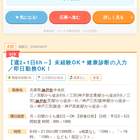
気になる!
応募へ進む
詳しく見る
派遣会社
ピックル株式会社 なんば支店
未読
掲載日
2026/08/07
NEW
【週2×1日6h～】未経験OK＊健康診断の入力
／即日勤務OK！
職種未経験OK
土日祝日が休み
残業なし
派遣
兵庫県
中央区
神戸市
勤務地
三ノ宮駅から徒歩5分／三宮(神戸新交通)駅から徒歩5分／三
宮(
営)駅から徒歩---分／神戸三宮(阪神)駅から徒歩---
神戸市
分／神戸三宮(阪急・神戸高速)駅から徒歩---分
月～日曜のうち週2日～OK 【研修日程】 日程：平日2～5日
曜日頻度
間程度 時間：9時～18時
9:00～21:00の間で6時間～ ※残業なし「10時～」「～16
時間
時」「15時～」なども！固定シフト…