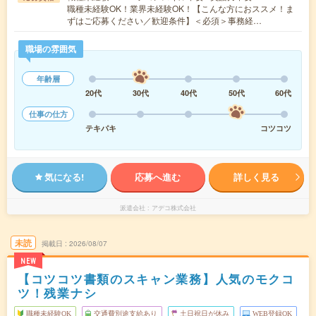
職種未経験OK！業界未経験OK！【こんな方におススメ！ま
ずはご応募ください／歓迎条件】＜必須＞事務経…
職場の雰囲気
年齢層
20代
30代
40代
50代
60代
仕事の仕方
テキパキ
コツコツ
気になる!
応募へ進む
詳しく見る
派遣会社
アデコ株式会社
未読
掲載日
2026/08/07
NEW
【コツコツ書類のスキャン業務】人気のモクコ
ツ！残業ナシ
職種未経験OK
交通費別途支給あり
土日祝日が休み
WEB登録OK