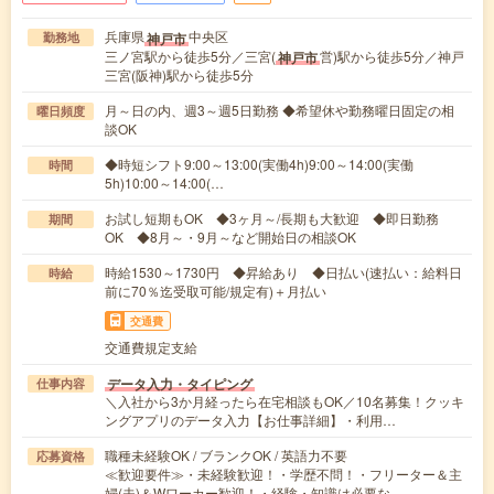
兵庫県
中央区
神戸市
勤務地
三ノ宮駅から徒歩5分／三宮(
営)駅から徒歩5分／神戸
神戸市
三宮(阪神)駅から徒歩5分
月～日の内、週3～週5日勤務 ◆希望休や勤務曜日固定の相
曜日頻度
談OK
◆時短シフト9:00～13:00(実働4h)9:00～14:00(実働
時間
5h)10:00～14:00(…
お試し短期もOK ◆3ヶ月～/長期も大歓迎 ◆即日勤務
期間
OK ◆8月～・9月～など開始日の相談OK
時給1530～1730円 ◆昇給あり ◆日払い(速払い：給料日
時給
前に70％迄受取可能/規定有)＋月払い
交通費
交通費規定支給
データ入力・タイピング
仕事内容
＼入社から3か月経ったら在宅相談もOK／10名募集！クッキ
ングアプリのデータ入力【お仕事詳細】・利用…
職種未経験OK / ブランクOK / 英語力不要
応募資格
≪歓迎要件≫・未経験歓迎！・学歴不問！・フリーター＆主
婦(夫)＆Wワーカー歓迎！・経験・知識は必要な…