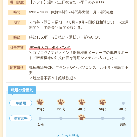
【シフト】週3～(土日祝含む) ※平日のみもOK！
曜日頻度
9:00～18:00(休憩1時間)※時間外労働：月5時間程度
時間
＜急募＞即日～長期 ＃8月～9月～開始日相談OK！ ※試用
期間
期間として最長14日間を設ける。
時給1350円 ※日払い・週払い・前払いOK！
時給
データ入力・タイピング
仕事内容
＼コツコツ入力がメイン！医療機器メーカーでの事務サポー
ト／医療機器の注文内容を専用システムへ入力した…
職種未経験OK / ブランクOK / パソコンスキル不要 / 英語力不
応募資格
要
＜履歴書不要＆未経験歓迎＞
職場の雰囲気
年齢層
20代
30代
40代
50代
60代
男女比率
女性
男性
もっと見る