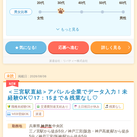
20代
30代
40代
50代
60代
男女比率
女性
男性
もっと見る
気になる!
応募へ進む
詳しく見る
派遣会社
リバティー株式会社
未読
掲載日
2026/08/06
NEW
＜三宮駅直結＞アパレル企業でデータ入力！未
経験OK♡17：15まで＆残業なし♡
職種未経験OK
交通費別途支給あり
土日祝日が休み
残業なし
WEB登録OK
派遣
兵庫県
中央区
神戸市
勤務地
三ノ宮駅から徒歩5分／神戸三宮(阪急・神戸高速)駅から徒歩
5分／神戸三宮(阪神)駅から徒歩5分