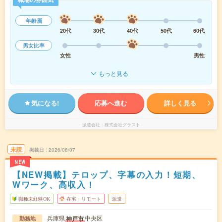
年齢層
20代
30代
40代
50代
60代
男女比率
女性
男性
もっと見る
気になる!
応募へ進む
詳しく見る
派遣会社
株式会社グラスト
未読
掲載日
2026/08/07
NEW
【NEW掲載】テロップ、字幕の入力！短期、
Wワーク、高収入！
職種未経験OK
在宅・リモート
派遣
兵庫県
中央区
神戸市
勤務地