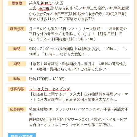
兵庫県
中央区
神戸市
勤務地
三宮(
営)駅から徒歩7分／神戸三宮(阪急・神戸高速)駅
神戸市
から徒歩7分／神戸三宮(阪神)駅から徒歩7分／元町(兵庫県)
駅から徒歩11分／三ノ宮駅から徒歩7分
月～日のうち週2～5日 シフトフリー大歓迎！！ 遅番固定や
曜日頻度
平日を休み希望の方も勤務しています！ 【研修日程】 日
程：平日2～5日間程度 時間：9時～18時
9:00～21:00の中で4時間以上※残業ほぼなし「10時～」「～
時間
16時」「15時～」なども大歓迎！…
【急募】最短期間：勤務開始月～翌月末 ※延長の可能性あ
期間
り ※短期・長期どちらもOK！ご相談ください！
時給1700円～1800円
時給
データ入力・タイピング
仕事内容
【鉄道会社に関するデータ入力】忘れ物情報を専用フォーマ
ットに入力定期券申し込み者の個人情報入力なども…
職種未経験OK / ブランクOK / パソコンスキル不要 / 英語力不
応募資格
要
未経験OK！学歴不問！WワークOK！＊髪色・ネイル・ピア
ス自由＊オフィスワークでデビューや第二新卒の…
職場の雰囲気