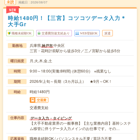
未読
掲載日
2026/08/07
NEW
時給1480円！【三宮】コツコツデータ入力＊
大手Gr
職種未経験OK
交通費別途支給あり
WEB登録OK
派遣
兵庫県
中央区
神戸市
勤務地
三宮・花時計前駅から徒歩3分／三ノ宮駅から徒歩5分
月,火,木,金,土
曜日頻度
9:00～18:00(実働:8時間) (休憩60分) ※残業なし
時間
2026/9/上旬～長期（3カ月以上） ★9月～OK！
期間
時給1480円
時給
交通費
交通費支給
データ入力・タイピング
仕事内容
【大手不動産業界の一般事務】【主な業務内容】基幹システ
ム移管に伴うデータ入力メインのお仕事です。その…
職種未経験OK / パソコンスキル不要 / 英語力不要
応募資格