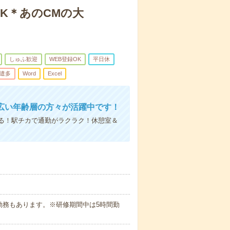
K＊あのCMの大
しゅふ歓迎
WEB登録OK
平日休
遣多
Word
Excel
広い年齢層の方々が活躍中です！
る！駅チカで通勤がラクラク！休憩室＆
時半の勤務もあります。※研修期間中は5時間勤