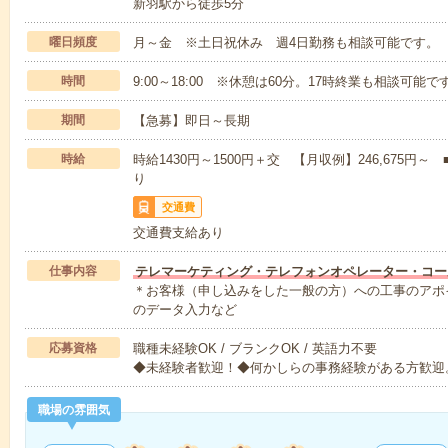
新羽駅から徒歩5分
曜日頻度
月～金 ※土日祝休み 週4日勤務も相談可能です。
時間
9:00～18:00 ※休憩は60分。17時終業も相談可能で
期間
【急募】即日～長期
時給
時給1430円～1500円＋交 【月収例】246,675
り
交通費
交通費支給あり
仕事内容
テレマーケティング・テレフォンオペレーター・コー
＊お客様（申し込みをした一般の方）への工事のアポ
のデータ入力など
応募資格
職種未経験OK / ブランクOK / 英語力不要
◆未経験者歓迎！◆何かしらの事務経験がある方歓迎
職場の雰囲気