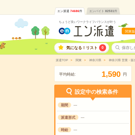
エン派遣
74686
件
エンバイト
82531
件
ちょうど良いワークライフバランスが叶う
関東版
気になる！リスト
0
保存し
派遣TOP
関東
神奈川県
神奈川県 営業・販
,
1
5
9
0
平均時給:
円
設定中の検索条件
期間
---
派遣形式
---
時給
---