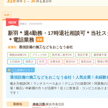
315
1
30
件中
～
件を表示中
未読
NEW
掲載日
2026/08/06
新羽＊週4勤務・17時退社相談可＊当社
＊電話業務
派遣
通信設備の施工などをおこなう会社
派遣先
職種未経験OK
ブランクOK
既卒第二新卒OK
英語不要
履歴書不要
土日祝休
残業少
住宅
交費支給
駅歩5分
服装自由
職場が禁
ここがポイント！
通信設備の施工などをおこなう会社！人気企業！未経験
働き方相談OK！ランチスペースあり！デニムでの就業OK！同業務の
場！幅広い年齢層の方々が活躍中！近くに飲食店・コンビニがありま
です！
勤務地
神奈川県
横浜市港北区