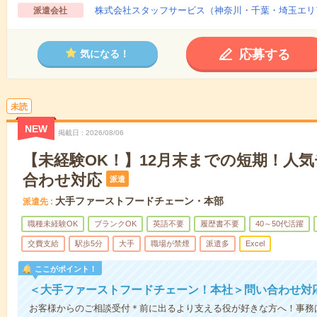
株式会社スタッフサービス（神奈川・千葉・埼玉エリ
派遣会社
応募する
気になる！
未読
NEW
掲載日
2026/08/06
【未経験OK！】12月末までの短期！人
合わせ対応
派遣
大手ファーストフードチェーン・本部
派遣先
職種未経験OK
ブランクOK
英語不要
履歴書不要
40～50代活躍
交費支給
駅歩5分
大手
職場が禁煙
派遣多
Excel
ここがポイント！
＜大手ファーストフードチェーン！本社＞問い合わせ対
お客様からのご相談受付＊前に出るより支える役が好きな方へ！事務