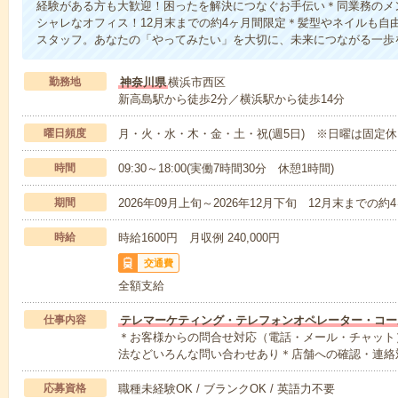
経験がある方も大歓迎！困ったを解決につなぐお手伝い＊同業務のメ
シャレなオフィス！12月末までの約4ヶ月間限定＊髪型やネイルも自
スタッフ。あなたの「やってみたい」を大切に、未来につながる一歩
勤務地
神奈川県
横浜市西区
新高島駅から徒歩2分／横浜駅から徒歩14分
曜日頻度
月・火・水・木・金・土・祝(週5日) ※日曜は固定休
時間
09:30～18:00(実働7時間30分 休憩1時間)
期間
2026年09月上旬～2026年12月下旬 12月末までの
時給
時給1600円 月収例 240,000円
交通費
全額支給
仕事内容
テレマーケティング・テレフォンオペレーター・コー
＊お客様からの問合せ対応（電話・メール・チャット
法などいろんな問い合わせあり＊店舗への確認・連絡
応募資格
職種未経験OK / ブランクOK / 英語力不要