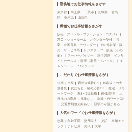
勤務地でお仕事情報をさがす
東京都
埼玉県
千葉県
茨城県
群馬
県
栃木県
山梨県
職種でお仕事情報をさがす
販売（アパレル・ファッション・コスメ）
窓口・ショールーム・カウンター受付
営
業・企画営業・ラウンダー
その他営業・販
売・サービス系
レジスタッフ・販売（その
他）
スーパーバイザー
旅行関連
インサ
イドセールス
販売（家電・モバイル）
キ
ャンペーン・PRスタッフ
こだわりでお仕事情報をさがす
短期
単発
職種未経験OK
10名以上の大
量募集
友だちと一緒の応募OK
在宅・リモ
ートワーク
週2～3日勤務
週4日勤務
土
日祝のみ勤務
残業なし
副業・WワークOK
交通費別途支給あり
語学力が活かせる
人気のワードでお仕事情報をさがす
急募
年齢不問
財団法人
英語
書類チェ
ック
テレビ局
封入
大学