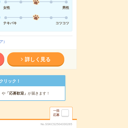
女性
男性
テキパキ
コツコツ
ア）
詳しく見る
クリック！
」
や
「応募歓迎」
が届きます！
一括
応募
No.SSKCS2504330265