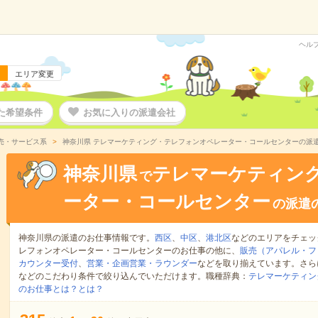
ヘル
エリア変更
た希望条件
お気に入りの派遣会社
売・サービス系
神奈川県 テレマーケティング・テレフォンオペレーター・コールセンターの派
神奈川県
テレマーケティン
で
ーター・コールセンター
の派遣
神奈川県の派遣のお仕事情報です。
西区
、
中区
、
港北区
などのエリアをチェッ
レフォンオペレーター・コールセンターのお仕事の他に、
販売（アパレル・フ
カウンター受付
、
営業・企画営業・ラウンダー
などを取り揃えています。さら
などのこだわり条件で絞り込んでいただけます。職種辞典：
テレマーケティン
のお仕事とは？とは？