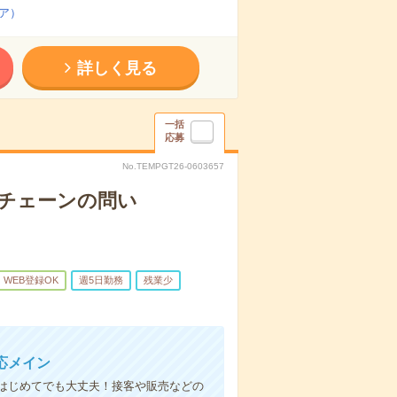
ア）
詳しく見る
一括
応募
No.TEMPGT26-0603657
気チェーンの問い
WEB登録OK
週5日勤務
残業少
応メイン
はじめてでも大丈夫！接客や販売などの