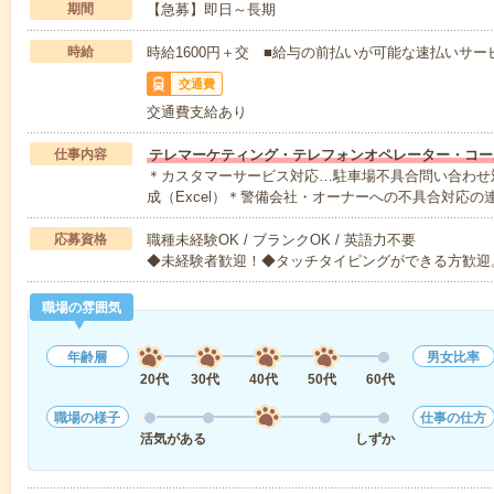
期間
【急募】即日～長期
時給
時給1600円＋交 ■給与の前払いが可能な速払いサー
交通費
交通費支給あり
仕事内容
テレマーケティング・テレフォンオペレーター・コー
＊カスタマーサービス対応…駐車場不具合問い合わせ
成（Excel）＊警備会社・オーナーへの不具合対応の
応募資格
職種未経験OK / ブランクOK / 英語力不要
◆未経験者歓迎！◆タッチタイピングができる方歓迎
職場の雰囲気
年齢層
男女比率
20代
30代
40代
50代
60代
職場の様子
仕事の仕方
活気がある
しずか