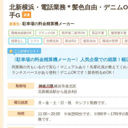
北新横浜・電話業務＊髪色自由・デニムO
手G
派遣
駐車場の料金精算機メーカー
派遣先
職種未経験OK
ブランクOK
既卒第二新卒OK
英語不要
履歴書不要
残業なし
シフト
交費支給
駅歩5分
服装自由
職場が禁煙
派
ここがポイント！
〈駐車場の料金精算機メーカー〉人気企業での就業！幅
同業務の方もいるので安心！マニュアルあり！先輩社員が教えてくれ
ランチスペースがあり便利！デニムOKです！髪色明るめOK！
勤務地
神奈川県
横浜市港北区
北新横浜駅から徒歩4分
曜日頻度
月～金・土・日・祝 ※シフト勤務です。
時間
11:00～20:00 ※休憩60分です。※8時半～17
務です。