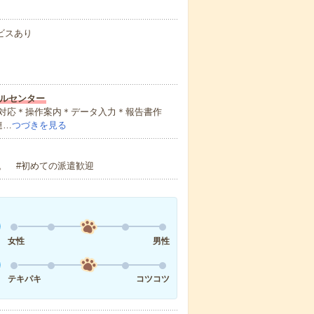
ビスあり
ルセンター
対応＊操作案内＊データ入力＊報告書作
連…
つづきを見る
。 #初めての派遣歓迎
女性
男性
テキパキ
コツコツ