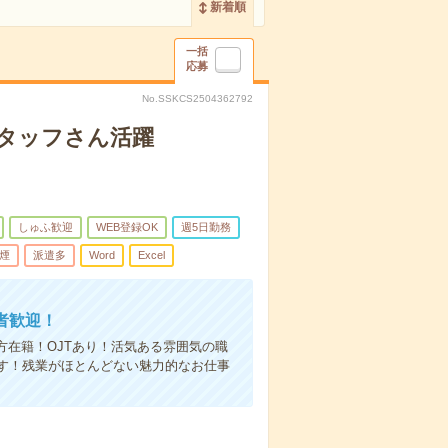
新着順
一括
応募
No.SSKCS2504362792
スタッフさん活躍
しゅふ歓迎
WEB登録OK
週5日勤務
煙
派遣多
Word
Excel
者歓迎！
方在籍！OJTあり！活気ある雰囲気の職
す！残業がほとんどない魅力的なお仕事