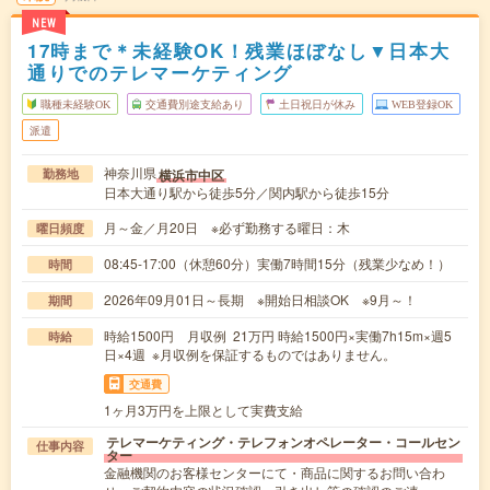
NEW
17時まで＊未経験OK！残業ほぼなし▼日本大
通りでのテレマーケティング
職種未経験OK
交通費別途支給あり
土日祝日が休み
WEB登録OK
派遣
神奈川県
横浜市中区
勤務地
日本大通り駅から徒歩5分／関内駅から徒歩15分
月～金／月20日 ※必ず勤務する曜日：木
曜日頻度
08:45-17:00（休憩60分）実働7時間15分（残業少なめ！）
時間
2026年09月01日～長期 ※開始日相談OK ※9月～！
期間
時給1500円 月収例 21万円 時給1500円×実働7h15m×週5
時給
日×4週 ※月収例を保証するものではありません。
交通費
1ヶ月3万円を上限として実費支給
テレマーケティング・テレフォンオペレーター・コールセン
仕事内容
ター
金融機関のお客様センターにて・商品に関するお問い合わ