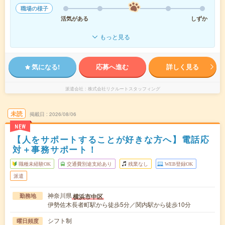
職場の様子
活気がある
しずか
もっと見る
気になる!
応募へ進む
詳しく見る
派遣会社
株式会社リクルートスタッフィング
未読
掲載日
2026/08/06
NEW
【人をサポートすることが好きな方へ】電話応
対＋事務サポート！
職種未経験OK
交通費別途支給あり
残業なし
WEB登録OK
派遣
神奈川県
横浜市中区
勤務地
伊勢佐木長者町駅から徒歩5分／関内駅から徒歩10分
シフト制
曜日頻度