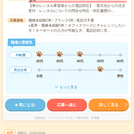
ター
【車のレンタル希望者からの電話対応】・取引先からの注文
受付・レンタルについての問合せ対応・対応履歴の…
職種未経験OK / ブランクOK / 英語力不要
応募資格
※業界・職種未経験OK！オフィスワークにチャレンジしたい
方！キーボードの入力が可能な方、電話応対に苦…
職場の雰囲気
年齢層
20代
30代
40代
50代
60代
男女比率
女性
男性
もっと見る
気になる!
応募へ進む
詳しく見る
派遣会社
パーソルテンプスタッフ株式会社 首都圏
未読
掲載日
2026/08/06