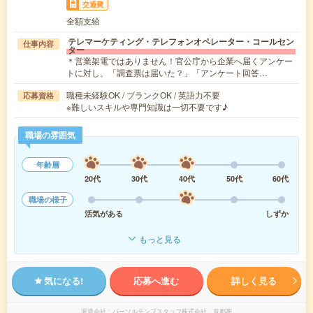
交通費
全額支給
テレマーケティング・テレフォンオペレーター・コールセン
仕事内容
ター
＊営業架電ではありません！官公庁から企業へ届くアンケー
トに対し、「調査票は届いた？」「アンケート回答…
職種未経験OK / ブランクOK / 英語力不要
応募資格
※難しいスキルや専門知識は一切不要です♪
職場の雰囲気
年齢層
20代
30代
40代
50代
60代
職場の様子
活気がある
しずか
もっと見る
気になる!
応募へ進む
詳しく見る
派遣会社
パーソルテンプスタッフ株式会社 首都圏