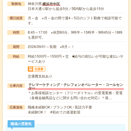
神奈川県
横浜市中区
勤務地
日本大通り駅から徒歩5分／関内駅から徒歩15分
月～金 ※月～金の間で週4～5日のシフト勤務で相談可能で
曜日頻度
す。
8:45～17:00 ※休憩60分。9時半～15時半・9時45分～18時
時間
も選択可。
2026/09/01～長期 ※9月～！
期間
時給1500円～1550円＋交 ■給与の前払いが可能な速払いサ
時給
ービスあり
交通費
交通費支給あり
テレマーケティング・テレフォンオペレーター・コールセン
仕事内容
ター
＊お客様相談センター（フリーダイヤル）の受電業務：受電
（各種金融商品などに関する問い合わせ対応）＊発…
職種未経験OK / ブランクOK / 英語力不要
応募資格
未経験OK！ #初めての派遣歓迎
職場の雰囲気