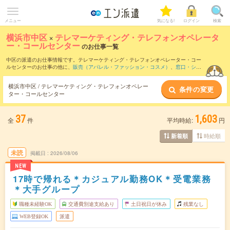
メニュー
気になる!
ログイン
検索
横浜市中区
×
テレマーケティング・テレフォンオペレータ
ー・コールセンター
のお仕事一覧
中区の派遣のお仕事情報です。テレマーケティング・テレフォンオペレーター・コー
ルセンターのお仕事の他に、
販売（アパレル・ファッション・コスメ）
、
窓口・ショ
ールーム・カウンター受付
、
営業・企画営業・ラウンダー
などを取り揃えています。
さらに、
短期
・
単発
などの期間や、
職種未経験OK
などのこだわり条件で絞り込んでい
横浜市中区 / テレマーケティング・テレフォンオペレー
条件の変更
ただけます。職種辞典：
テレマーケティング・テレフォンオペレーター・コールセン
ター・コールセンター
ターのお仕事とは？とは？
37
1,603
全
件
平均時給:
円
時給順
新着順
未読
掲載日
2026/08/06
NEW
17時で帰れる＊カジュアル勤務OK＊受電業務
＊大手グループ
職種未経験OK
交通費別途支給あり
土日祝日が休み
残業なし
WEB登録OK
派遣