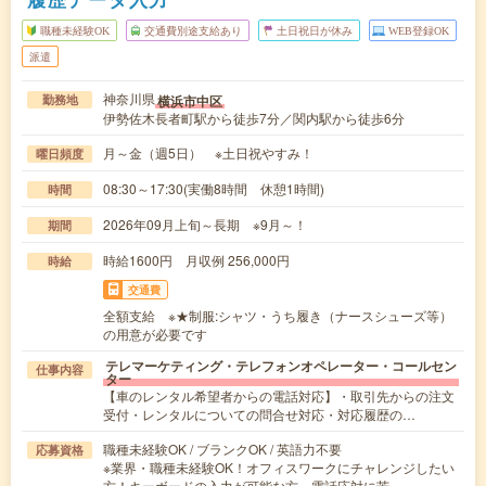
職種未経験OK
交通費別途支給あり
土日祝日が休み
WEB登録OK
派遣
神奈川県
横浜市中区
勤務地
伊勢佐木長者町駅から徒歩7分／関内駅から徒歩6分
月～金（週5日） ※土日祝やすみ！
曜日頻度
08:30～17:30(実働8時間 休憩1時間)
時間
2026年09月上旬～長期 ※9月～！
期間
時給1600円 月収例 256,000円
時給
交通費
全額支給 ※★制服:シャツ・うち履き（ナースシューズ等）
の用意が必要です
テレマーケティング・テレフォンオペレーター・コールセン
仕事内容
ター
【車のレンタル希望者からの電話対応】・取引先からの注文
受付・レンタルについての問合せ対応・対応履歴の…
職種未経験OK / ブランクOK / 英語力不要
応募資格
※業界・職種未経験OK！オフィスワークにチャレンジしたい
方！キーボードの入力が可能な方、電話応対に苦…