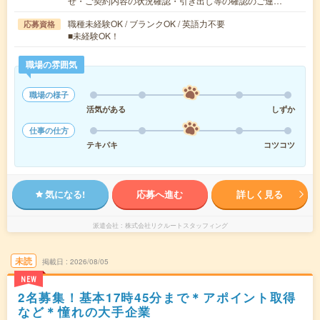
せ・ご契約内容の状況確認・引き出し等の確認のご連…
職種未経験OK / ブランクOK / 英語力不要
応募資格
■未経験OK！
職場の雰囲気
職場の様子
活気がある
しずか
仕事の仕方
テキパキ
コツコツ
気になる!
応募へ進む
詳しく見る
派遣会社
株式会社リクルートスタッフィング
未読
掲載日
2026/08/05
NEW
2名募集！基本17時45分まで＊アポイント取得
など＊憧れの大手企業