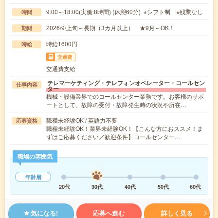
9:00～18:00(実働:8時間) (休憩60分) ※シフト制 ※残業なし
時間
2026/9/上旬～長期（3カ月以上） ★9月～OK！
期間
時給1600円
時給
交通費
交通費支給
テレマーケティング・テレフォンオペレーター・コールセン
仕事内容
ター
機械・設備業界でのコールセンター業務です。お客様のサポ
ートとして、故障の受付・故障発生時の状況や所在…
職種未経験OK / 英語力不要
応募資格
職種未経験OK！業界未経験OK！【こんな方におススメ！ま
ずはご応募ください／歓迎条件】コールセンター…
職場の雰囲気
年齢層
20代
30代
40代
50代
60代
気になる!
応募へ進む
詳しく見る