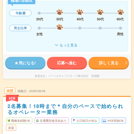
職場の雰囲気
年齢層
20代
30代
40代
50代
60代
男女比率
女性
男性
もっと見る
気になる!
応募へ進む
詳しく見る
派遣会社
パーソルテンプスタッフ株式会社 首都圏
未読
掲載日
2026/08/06
NEW
2名募集！18時まで＊自分のペースで始められ
るオペレーター業務
職種未経験OK
交通費別途支給あり
土日祝日が休み
WEB登録OK
派遣