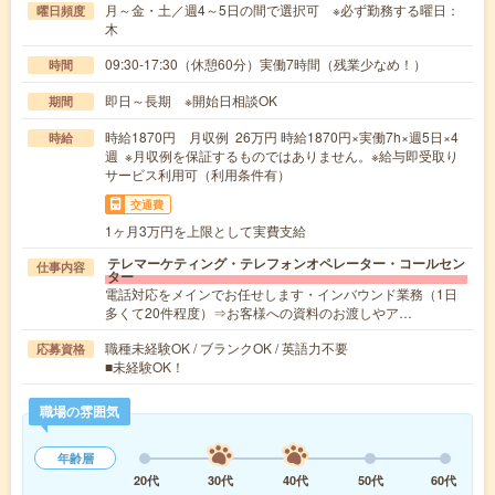
月～金・土／週4～5日の間で選択可 ※必ず勤務する曜日：
曜日頻度
木
09:30-17:30（休憩60分）実働7時間（残業少なめ！）
時間
即日～長期 ※開始日相談OK
期間
時給1870円 月収例 26万円 時給1870円×実働7h×週5日×4
時給
週 ※月収例を保証するものではありません。※給与即受取り
サービス利用可（利用条件有）
交通費
1ヶ月3万円を上限として実費支給
テレマーケティング・テレフォンオペレーター・コールセン
仕事内容
ター
電話対応をメインでお任せします・インバウンド業務（1日
多くて20件程度）⇒お客様への資料のお渡しやア…
職種未経験OK / ブランクOK / 英語力不要
応募資格
■未経験OK！
職場の雰囲気
年齢層
20代
30代
40代
50代
60代