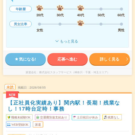
年齢層
20代
30代
40代
50代
60代
男女比率
女性
男性
もっと見る
気になる!
応募へ進む
詳しく見る
派遣会社
株式会社スタッフサービス（神奈川・千葉・埼玉エリア）
未読
掲載日
2026/08/05
NEW
【正社員化実績あり】関内駅！長期！残業な
し！17時台定時！事務
職種未経験OK
交通費別途支給あり
土日祝日が休み
残業なし
WEB登録OK
派遣