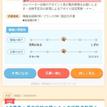
ター
エレベーター点検のアポイント及び案内業務をお願いしま
す・点検予定日の架電によるアポイト設定業務・メー…
職種未経験OK / ブランクOK / 英語力不要
応募資格
■未経験OK！
職場の雰囲気
職場の様子
活気がある
しずか
仕事の仕方
テキパキ
コツコツ
気になる!
応募へ進む
詳しく見る
派遣会社
株式会社リクルートスタッフィング
未読
掲載日
2026/08/04
NEW