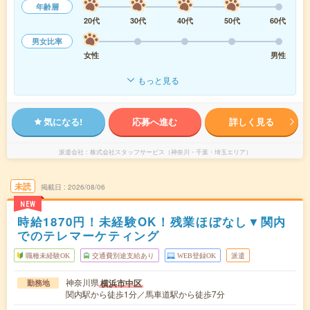
年齢層
20代
30代
40代
50代
60代
男女比率
女性
男性
もっと見る
気になる!
応募へ進む
詳しく見る
派遣会社
株式会社スタッフサービス（神奈川・千葉・埼玉エリア）
未読
掲載日
2026/08/06
NEW
時給1870円！未経験OK！残業ほぼなし▼関内
でのテレマーケティング
職種未経験OK
交通費別途支給あり
WEB登録OK
派遣
神奈川県
横浜市中区
勤務地
関内駅から徒歩1分／馬車道駅から徒歩7分