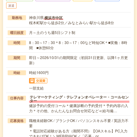
派遣
神奈川県
横浜市中区
勤務地
桜木町駅から徒歩2分／みなとみらい駅から徒歩8分
月～土のうち週5日シフト制
曜日頻度
8：30～17：30＊8：30～17：00など時短OK＊■実働：8時
時間
間 ■休憩60分
即日～2026/10/31の期間限定（初回31日更新、以降1ヶ月更
期間
新）
時給1600円
時給
交通費
一部支給
テレマーケティング・テレフォンオペレーター・コールセン
仕事内容
ター
健診予約の受付コール＊健康診断の予約受付＊予約内容の入
力＊その他、かんたんなお問合せ対応など≪給与備…
職種未経験OK / ブランクOK / パソコンスキル不要 / 英語力不
応募資格
要
＊電話対応経験がある方（期間不問）【OAスキル】PC入力
できればOK！＼WEB登録OK／「応募」or…