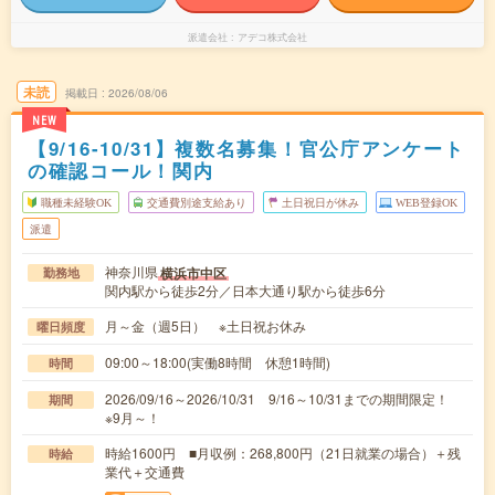
派遣会社
アデコ株式会社
未読
掲載日
2026/08/06
NEW
【9/16-10/31】複数名募集！官公庁アンケート
の確認コール！関内
職種未経験OK
交通費別途支給あり
土日祝日が休み
WEB登録OK
派遣
神奈川県
横浜市中区
勤務地
関内駅から徒歩2分／日本大通り駅から徒歩6分
月～金（週5日） ※土日祝お休み
曜日頻度
09:00～18:00(実働8時間 休憩1時間)
時間
2026/09/16～2026/10/31 9/16～10/31までの期間限定！
期間
※9月～！
時給1600円 ■月収例：268,800円（21日就業の場合）＋残
時給
業代＋交通費