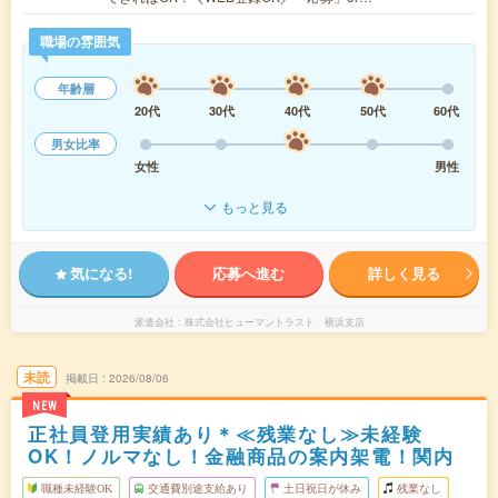
職場の雰囲気
年齢層
20代
30代
40代
50代
60代
男女比率
女性
男性
もっと見る
気になる!
応募へ進む
詳しく見る
派遣会社
株式会社ヒューマントラスト 横浜支店
未読
掲載日
2026/08/06
NEW
正社員登用実績あり＊≪残業なし≫未経験
OK！ノルマなし！金融商品の案内架電！関内
職種未経験OK
交通費別途支給あり
土日祝日が休み
残業なし