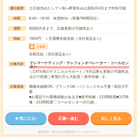
土日祝含めたシフト制 ※希望休みは原則月4日まで申告可能
曜日頻度
8:45～18:00 休憩80分（実働7時間55分）
時間
初回8月末まで、以後更新の可能性あり
期間
1600円 ＋交通費全額支給（当社規定あり)
時給
交通費
全額支給（当社規定あり）
テレマーケティング・テレフォンオペレーター・コールセン
仕事内容
ター
＼CATV局のテクニカルサポート／9月以降も更新の可能性あ
るので長期ご希望の方も大歓迎！座学研修：2…
職種未経験OK / ブランクOK / パソコンスキル不要 / 英語力不
応募資格
要
■お電話での業務経験がある方■座学研修：2日間程度■OJT研
修：2日間程度◇コールセンター(CC)経…
気になる!
応募へ進む
詳しく見る
派遣会社
株式会社JR東日本パーソネルサービス