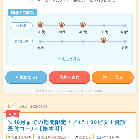
職場の雰囲気
年齢層
20代
30代
40代
50代
60代
男女比率
女性
男性
もっと見る
気になる!
応募へ進む
詳しく見る
派遣会社
パーソルテンプスタッフ株式会社 首都圏
未読
掲載日
2026/08/06
NEW
＼10月までの期間限定＊／17：30ピタ！健診
受付コール【桜木町】
職種未経験OK
交通費別途支給あり
残業なし
WEB登録OK