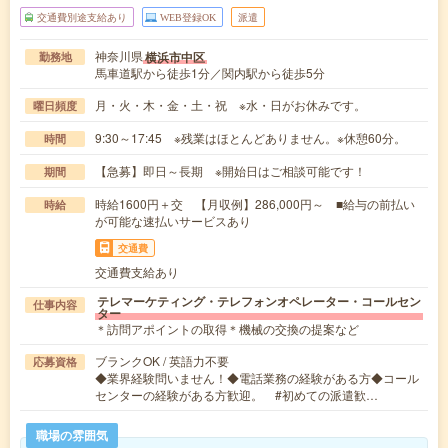
交通費別途支給あり
WEB登録OK
派遣
神奈川県
横浜市中区
勤務地
馬車道駅から徒歩1分／関内駅から徒歩5分
月・火・木・金・土・祝 ※水・日がお休みです。
曜日頻度
9:30～17:45 ※残業はほとんどありません。※休憩60分。
時間
【急募】即日～長期 ※開始日はご相談可能です！
期間
時給1600円＋交 【月収例】286,000円～ ■給与の前払い
時給
が可能な速払いサービスあり
交通費
交通費支給あり
テレマーケティング・テレフォンオペレーター・コールセン
仕事内容
ター
＊訪問アポイントの取得＊機械の交換の提案など
ブランクOK / 英語力不要
応募資格
◆業界経験問いません！◆電話業務の経験がある方◆コール
センターの経験がある方歓迎。 #初めての派遣歓…
職場の雰囲気