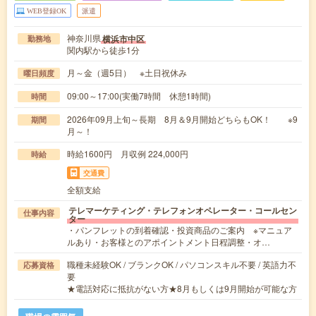
WEB登録OK
派遣
神奈川県
横浜市中区
勤務地
関内駅から徒歩1分
月～金（週5日） ※土日祝休み
曜日頻度
09:00～17:00(実働7時間 休憩1時間)
時間
2026年09月上旬～長期 8月＆9月開始どちらもOK！ ※9
期間
月～！
時給1600円 月収例 224,000円
時給
交通費
全額支給
テレマーケティング・テレフォンオペレーター・コールセン
仕事内容
ター
・パンフレットの到着確認・投資商品のご案内 ※マニュア
ルあり・お客様とのアポイントメント日程調整・オ…
職種未経験OK / ブランクOK / パソコンスキル不要 / 英語力不
応募資格
要
★電話対応に抵抗がない方★8月もしくは9月開始が可能な方