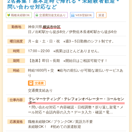
2名募集！基本定時で帰れる＊未経験者歓迎＊
問い合わせ対応など
職種未経験OK
交通費別途支給あり
WEB登録OK
派遣
神奈川県
横浜市中区
勤務地
日ノ出町駅から徒歩8分／伊勢佐木長者町駅から徒歩6分
月～金・土・日・祝 ※週3～5日勤務のシフト制です。
曜日頻度
17:00～22:00 ※残業はほとんどありません。
時間
【急募】即日～長期 ※開始日はご相談可能です！
期間
時給1600円＋交 ■給与の前払いが可能な速払いサービスあ
時給
り
交通費
交通費支給あり
テレマーケティング・テレフォンオペレーター・コールセン
仕事内容
ター
＊問い合わせ対応＊内容確認・日程調整＊折り返し架電＊メ
ール対応＊会話内容の入力＊データ入力・確認＊電…
職種未経験OK / ブランクOK / 英語力不要
応募資格
未経験OK！ #初めての派遣歓迎