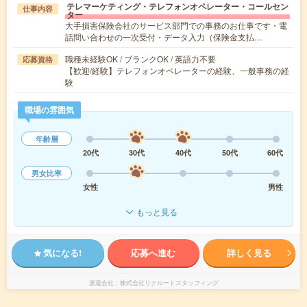
テレマーケティング・テレフォンオペレーター・コールセン
仕事内容
ター
大手損害保険会社のサービス部門での事務のお仕事です・電
話問い合わせの一次受付・データ入力（保険金支払…
職種未経験OK / ブランクOK / 英語力不要
応募資格
【歓迎/経験】テレフォンオペレーターの経験、一般事務の経
験
職場の雰囲気
年齢層
20代
30代
40代
50代
60代
男女比率
女性
男性
もっと見る
気になる!
応募へ進む
詳しく見る
派遣会社
株式会社リクルートスタッフィング