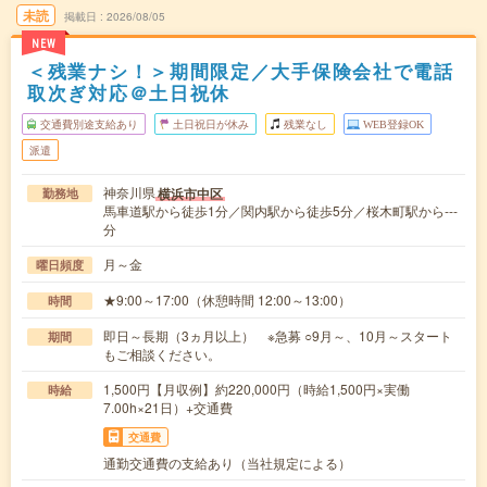
未読
掲載日
2026/08/05
NEW
＜残業ナシ！＞期間限定／大手保険会社で電話
取次ぎ対応＠土日祝休
交通費別途支給あり
土日祝日が休み
残業なし
WEB登録OK
派遣
神奈川県
横浜市中区
勤務地
馬車道駅から徒歩1分／関内駅から徒歩5分／桜木町駅から---
分
月～金
曜日頻度
★9:00～17:00（休憩時間 12:00～13:00）
時間
即日～長期（3ヵ月以上） ※急募 ○9月～、10月～スタート
期間
もご相談ください。
1,500円【月収例】約220,000円（時給1,500円×実働
時給
7.00h×21日）+交通費
交通費
通勤交通費の支給あり（当社規定による）