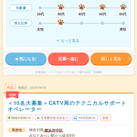
年齢層
20代
30代
40代
50代
60代
男女比率
女性
男性
もっと見る
気になる!
応募へ進む
詳しく見る
派遣会社
パーソルテンプスタッフ株式会社 首都圏
未読
掲載日
2026/08/05
NEW
＜10名大募集＞CATV局のテクニカルサポート
オペレーター
職種未経験OK
交通費別途支給あり
WEB登録OK
派遣
神奈川県
横浜市中区
勤務地
みなとみらい駅から徒歩5分