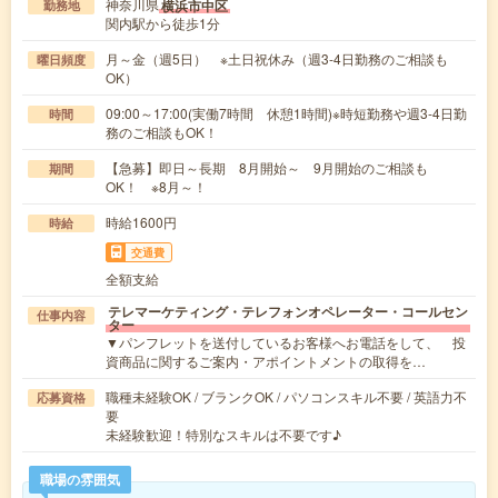
神奈川県
横浜市中区
勤務地
関内駅から徒歩1分
月～金（週5日） ※土日祝休み（週3-4日勤務のご相談も
曜日頻度
OK）
09:00～17:00(実働7時間 休憩1時間)※時短勤務や週3-4日勤
時間
務のご相談もOK！
【急募】即日～長期 8月開始～ 9月開始のご相談も
期間
OK！ ※8月～！
時給1600円
時給
交通費
全額支給
テレマーケティング・テレフォンオペレーター・コールセン
仕事内容
ター
▼パンフレットを送付しているお客様へお電話をして、 投
資商品に関するご案内・アポイントメントの取得を…
職種未経験OK / ブランクOK / パソコンスキル不要 / 英語力不
応募資格
要
未経験歓迎！特別なスキルは不要です♪
職場の雰囲気