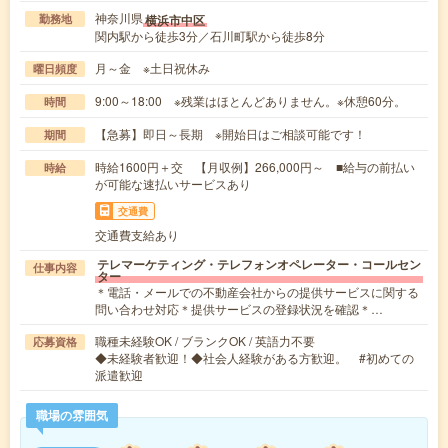
神奈川県
横浜市中区
勤務地
関内駅から徒歩3分／石川町駅から徒歩8分
月～金 ※土日祝休み
曜日頻度
9:00～18:00 ※残業はほとんどありません。※休憩60分。
時間
【急募】即日～長期 ※開始日はご相談可能です！
期間
時給1600円＋交 【月収例】266,000円～ ■給与の前払い
時給
が可能な速払いサービスあり
交通費
交通費支給あり
テレマーケティング・テレフォンオペレーター・コールセン
仕事内容
ター
＊電話・メールでの不動産会社からの提供サービスに関する
問い合わせ対応＊提供サービスの登録状況を確認＊…
職種未経験OK / ブランクOK / 英語力不要
応募資格
◆未経験者歓迎！◆社会人経験がある方歓迎。 #初めての
派遣歓迎
職場の雰囲気