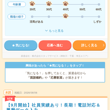
年齢層
20代
30代
40代
50代
60代
職場の様子
活気がある
しずか
もっと見る
気になる!
応募へ進む
詳しく見る
派遣会社
株式会社スタッフサービス（神奈川・千葉・埼玉エリア）
興味があったら「★気になる！」をタップ！
「気になる！」を押しておくと、派遣会社から
「面談確約」
や
「応募歓迎」
が届きます！
未読
掲載日
2026/08/06
NEW
【9月開始】社員実績あり！長期！電話対応＆
履歴データ入力