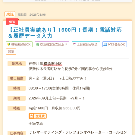
未読
掲載日
2026/08/06
NEW
【正社員実績あり】1600円！長期！電話対応
＆履歴データ入力
職種未経験OK
交通費別途支給あり
土日祝日が休み
WEB登録OK
派遣
神奈川県
横浜市中区
勤務地
伊勢佐木長者町駅から徒歩7分／関内駅から徒歩6分
月～金（週5日） ※土日祝やすみ！
曜日頻度
08:30～17:30(実働8時間 休憩1時間)
時間
2026年09月上旬～長期 ※9月～！
期間
時給1600円 月収例 256,000円
時給
交通費
全額支給
テレマーケティング・テレフォンオペレーター・コールセン
仕事内容