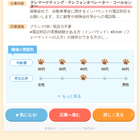
テレマーケティング・テレフォンオペレーター・コールセン
仕事内容
ター
保険会社で、自動車事故に関するインバウンドの電話対応を
お願いします。主に顧客や保険会社等からの電話取…
ブランクOK / 英語力不要
応募資格
●電話対応の実務経験がある方（インバウンド）●Excel（フ
ォーマットへの入力）の操作ができる方少し…
職場の雰囲気
年齢層
20代
30代
40代
50代
60代
男女比率
女性
男性
もっと見る
気になる!
応募へ進む
詳しく見る
派遣会社
ヒューマンリソシア株式会社