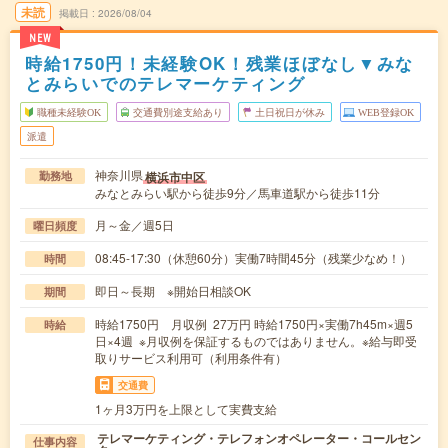
未読
掲載日
2026/08/04
NEW
時給1750円！未経験OK！残業ほぼなし▼みな
とみらいでのテレマーケティング
職種未経験OK
交通費別途支給あり
土日祝日が休み
WEB登録OK
派遣
神奈川県
横浜市中区
勤務地
みなとみらい駅から徒歩9分／馬車道駅から徒歩11分
月～金／週5日
曜日頻度
08:45-17:30（休憩60分）実働7時間45分（残業少なめ！）
時間
即日～長期 ※開始日相談OK
期間
時給1750円 月収例 27万円 時給1750円×実働7h45m×週5
時給
日×4週 ※月収例を保証するものではありません。※給与即受
取りサービス利用可（利用条件有）
交通費
1ヶ月3万円を上限として実費支給
テレマーケティング・テレフォンオペレーター・コールセン
仕事内容