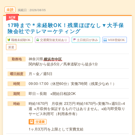
未読
掲載日
2026/08/05
NEW
17時まで＊未経験OK！残業ほぼなし▼大手保
険会社でテレマーケティング
職種未経験OK
交通費別途支給あり
土日祝日が休み
WEB登録OK
派遣
神奈川県
横浜市中区
勤務地
関内駅から徒歩5分／馬車道駅から徒歩1分
月～金／週5日
曜日頻度
09:00-17:00（休憩60分）実働7時間（残業少なめ！）
時間
即日～長期 ※開始日相談OK
期間
時給1670円 月収例 23万円 時給1670円×実働7h×週5日×4
時給
週 ※月収例を保証するものではありません。※給与即受取り
サービス利用可（利用条件有）
交通費
1ヶ月3万円を上限として実費支給