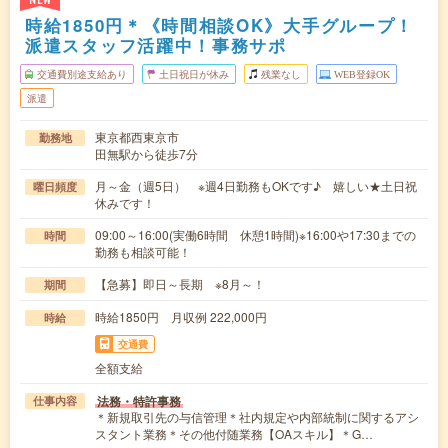
NEW
時給1850円＊《時間相談OK》大手グループ！
派遣スタッフ活躍中！事務サポ
交通費別途支給あり
土日祝日が休み
残業なし
WEB登録OK
派遣
東京都西東京市
勤務地
田無駅から徒歩7分
月～金（週5日） ※週4日勤務もOKです♪ 嬉しい★土日祝
曜日頻度
休みです！
09:00～16:00(実働6時間 休憩1時間)※16:00や17:30までの
時間
勤務も相談可能！
【急募】即日～長期 ※8月～！
期間
時給1850円 月収例 222,000円
時給
交通費
全額支給
法務・特許事務
仕事内容
＊新規取引先の与信管理＊社内規定や内部統制に関するアシ
スタント業務＊その他付随業務【OAスキル】＊G…