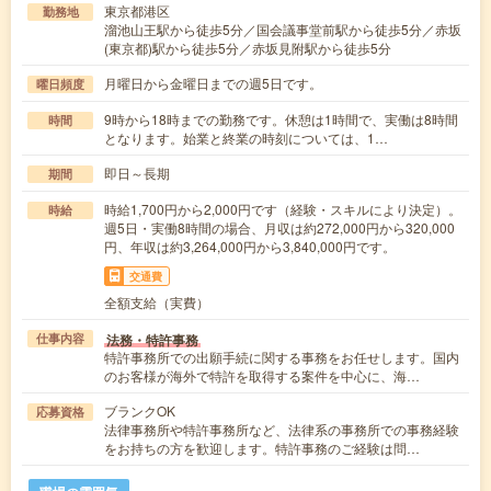
東京都港区
勤務地
溜池山王駅から徒歩5分／国会議事堂前駅から徒歩5分／赤坂
(東京都)駅から徒歩5分／赤坂見附駅から徒歩5分
月曜日から金曜日までの週5日です。
曜日頻度
9時から18時までの勤務です。休憩は1時間で、実働は8時間
時間
となります。始業と終業の時刻については、1…
即日～長期
期間
時給1,700円から2,000円です（経験・スキルにより決定）。
時給
週5日・実働8時間の場合、月収は約272,000円から320,000
円、年収は約3,264,000円から3,840,000円です。
交通費
全額支給（実費）
法務・特許事務
仕事内容
特許事務所での出願手続に関する事務をお任せします。国内
のお客様が海外で特許を取得する案件を中心に、海…
ブランクOK
応募資格
法律事務所や特許事務所など、法律系の事務所での事務経験
をお持ちの方を歓迎します。特許事務のご経験は問…