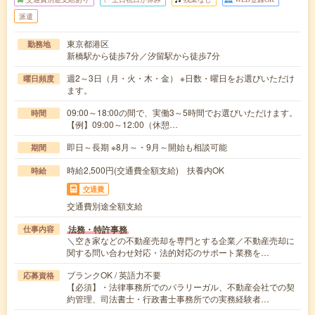
派遣
東京都港区
勤務地
新橋駅から徒歩7分／汐留駅から徒歩7分
週2～3日（月・火・木・金） ※日数・曜日をお選びいただけ
曜日頻度
ます。
09:00～18:00の間で、実働3～5時間でお選びいただけます。
時間
【例】09:00～12:00（休憩…
即日～長期 ※8月～・9月～開始も相談可能
期間
時給2,500円(交通費全額支給) 扶養内OK
時給
交通費
交通費別途全額支給
法務・特許事務
仕事内容
＼空き家などの不動産売却を専門とする企業／不動産売却に
関する問い合わせ対応・法的対応のサポート業務を…
ブランクOK / 英語力不要
応募資格
【必須】・法律事務所でのパラリーガル、不動産会社での契
約管理、司法書士・行政書士事務所での実務経験者…