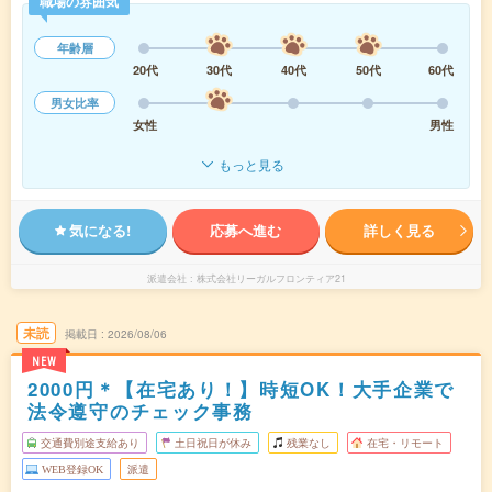
職場の雰囲気
年齢層
20代
30代
40代
50代
60代
男女比率
女性
男性
もっと見る
気になる!
応募へ進む
詳しく見る
派遣会社
株式会社リーガルフロンティア21
未読
掲載日
2026/08/06
NEW
2000円＊【在宅あり！】時短OK！大手企業で
法令遵守のチェック事務
交通費別途支給あり
土日祝日が休み
残業なし
在宅・リモート
WEB登録OK
派遣