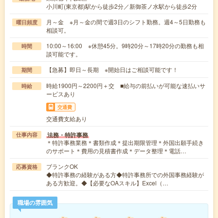
小川町(東京都)駅から徒歩2分／新御茶ノ水駅から徒歩2分
月～金 ※月～金の間で週3日のシフト勤務。週4～5日勤務も
曜日頻度
相談可。
10:00～16:00 ※休憩45分。9時20分～17時20分の勤務も相
時間
談可能です。
【急募】即日～長期 ※開始日はご相談可能です！
期間
時給1900円～2200円＋交 ■給与の前払いが可能な速払いサ
時給
ービスあり
交通費
交通費支給あり
法務・特許事務
仕事内容
＊特許事務業務＊書類作成＊提出期限管理＊外国出願手続き
のサポート＊費用の見積書作成＊データ整理＊電話…
ブランクOK
応募資格
◆特許事務の経験がある方◆特許事務所での外国事務経験が
ある方歓迎。◆【必要なOAスキル】Excel（…
職場の雰囲気