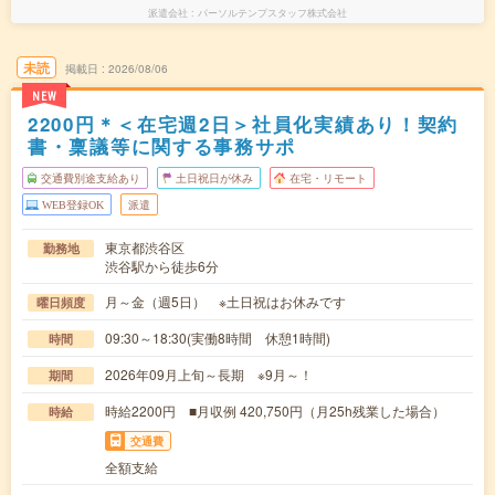
派遣会社
パーソルテンプスタッフ株式会社
未読
掲載日
2026/08/06
NEW
2200円＊＜在宅週2日＞社員化実績あり！契約
書・稟議等に関する事務サポ
交通費別途支給あり
土日祝日が休み
在宅・リモート
WEB登録OK
派遣
東京都渋谷区
勤務地
渋谷駅から徒歩6分
月～金（週5日） ※土日祝はお休みです
曜日頻度
09:30～18:30(実働8時間 休憩1時間)
時間
2026年09月上旬～長期 ※9月～！
期間
時給2200円 ■月収例 420,750円（月25h残業した場合）
時給
交通費
全額支給