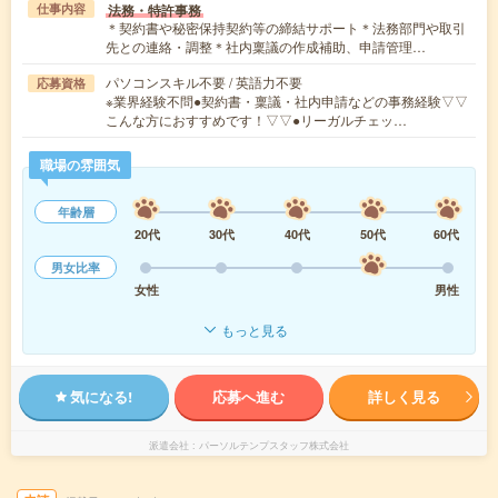
法務・特許事務
仕事内容
＊契約書や秘密保持契約等の締結サポート＊法務部門や取引
先との連絡・調整＊社内稟議の作成補助、申請管理…
パソコンスキル不要 / 英語力不要
応募資格
※業界経験不問●契約書・稟議・社内申請などの事務経験▽▽
こんな方におすすめです！▽▽●リーガルチェッ…
職場の雰囲気
年齢層
20代
30代
40代
50代
60代
男女比率
女性
男性
もっと見る
気になる!
応募へ進む
詳しく見る
派遣会社
パーソルテンプスタッフ株式会社