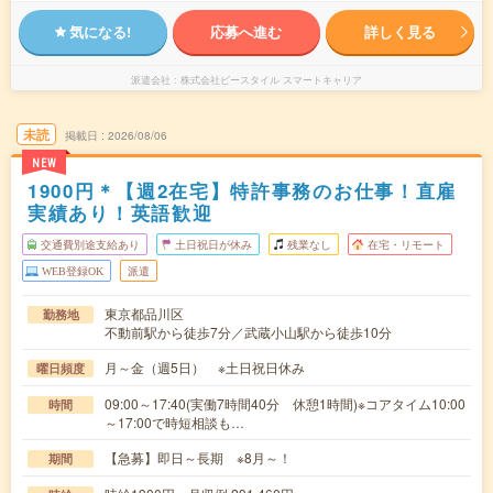
気になる!
応募へ進む
詳しく見る
派遣会社
株式会社ビースタイル スマートキャリア
未読
掲載日
2026/08/06
NEW
1900円＊【週2在宅】特許事務のお仕事！直雇
実績あり！英語歓迎
交通費別途支給あり
土日祝日が休み
残業なし
在宅・リモート
WEB登録OK
派遣
東京都品川区
勤務地
不動前駅から徒歩7分／武蔵小山駅から徒歩10分
月～金（週5日） ※土日祝日休み
曜日頻度
09:00～17:40(実働7時間40分 休憩1時間)※コアタイム10:00
時間
～17:00で時短相談も…
【急募】即日～長期 ※8月～！
期間