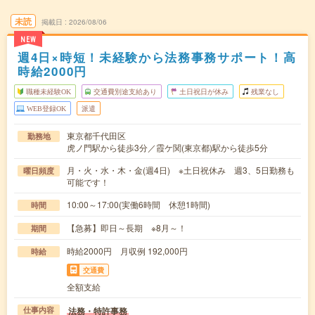
未読
掲載日
2026/08/06
NEW
週4日×時短！未経験から法務事務サポート！高
時給2000円
職種未経験OK
交通費別途支給あり
土日祝日が休み
残業なし
WEB登録OK
派遣
東京都千代田区
勤務地
虎ノ門駅から徒歩3分／霞ケ関(東京都)駅から徒歩5分
月・火・水・木・金(週4日) ※土日祝休み 週3、5日勤務も
曜日頻度
可能です！
10:00～17:00(実働6時間 休憩1時間)
時間
【急募】即日～長期 ※8月～！
期間
時給2000円 月収例 192,000円
時給
交通費
全額支給
法務・特許事務
仕事内容