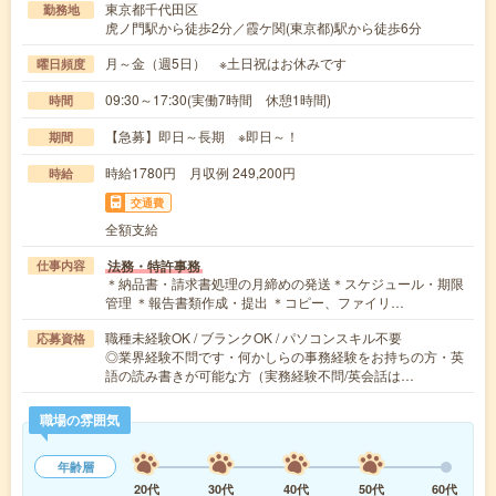
東京都千代田区
勤務地
虎ノ門駅から徒歩2分／霞ケ関(東京都)駅から徒歩6分
月～金（週5日） ※土日祝はお休みです
曜日頻度
09:30～17:30(実働7時間 休憩1時間)
時間
【急募】即日～長期 ※即日～！
期間
時給1780円 月収例 249,200円
時給
交通費
全額支給
法務・特許事務
仕事内容
＊納品書・請求書処理の月締めの発送＊スケジュール・期限
管理 ＊報告書類作成・提出 ＊コピー、ファイリ…
職種未経験OK / ブランクOK / パソコンスキル不要
応募資格
◎業界経験不問です・何かしらの事務経験をお持ちの方・英
語の読み書きが可能な方（実務経験不問/英会話は…
職場の雰囲気
年齢層
20代
30代
40代
50代
60代