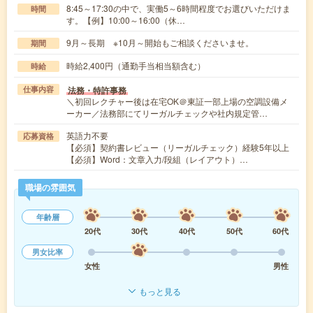
8:45～17:30の中で、実働5～6時間程度でお選びいただけま
時間
す。【例】10:00～16:00（休…
9月～長期 ※10月～開始もご相談くださいませ。
期間
時給2,400円（通勤手当相当額含む）
時給
法務・特許事務
仕事内容
＼初回レクチャー後は在宅OK＠東証一部上場の空調設備メ
ーカー／法務部にてリーガルチェックや社内規定管…
英語力不要
応募資格
【必須】契約書レビュー（リーガルチェック）経験5年以上
【必須】Word：文章入力/段組（レイアウト）…
職場の雰囲気
年齢層
20代
30代
40代
50代
60代
男女比率
女性
男性
もっと見る