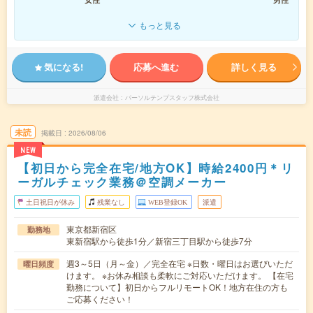
もっと見る
気になる!
応募へ進む
詳しく見る
派遣会社
パーソルテンプスタッフ株式会社
未読
掲載日
2026/08/06
NEW
【初日から完全在宅/地方OK】時給2400円＊リ
ーガルチェック業務＠空調メーカー
土日祝日が休み
残業なし
WEB登録OK
派遣
東京都新宿区
勤務地
東新宿駅から徒歩1分／新宿三丁目駅から徒歩7分
週3～5日（月～金）／完全在宅 ※日数・曜日はお選びいただ
曜日頻度
けます。 ※お休み相談も柔軟にご対応いただけます。 【在宅
勤務について】初日からフルリモートOK！地方在住の方も
ご応募ください！