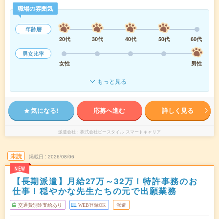
職場の雰囲気
年齢層
20代
30代
40代
50代
60代
男女比率
女性
男性
もっと見る
気になる!
応募へ進む
詳しく見る
派遣会社
株式会社ビースタイル スマートキャリア
未読
掲載日
2026/08/06
NEW
【長期派遣】月給27万～32万！特許事務のお
仕事！穏やかな先生たちの元で出願業務
交通費別途支給あり
WEB登録OK
派遣