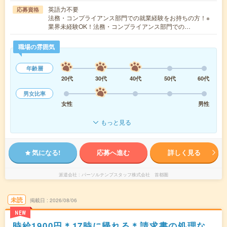
英語力不要
応募資格
法務・コンプライアンス部門での就業経験をお持ちの方！※
業界未経験OK！法務・コンプライアンス部門での…
職場の雰囲気
年齢層
20代
30代
40代
50代
60代
男女比率
女性
男性
もっと見る
気になる!
応募へ進む
詳しく見る
派遣会社
パーソルテンプスタッフ株式会社 首都圏
未読
掲載日
2026/08/06
NEW
時給1900円＊17時に帰れる＊請求書の処理な