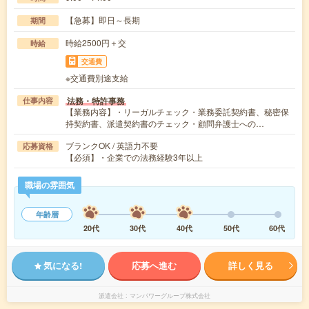
【急募】即日～長期
期間
時給2500円＋交
時給
交通費
※交通費別途支給
法務・特許事務
仕事内容
【業務内容】・リーガルチェック・業務委託契約書、秘密保
持契約書、派遣契約書のチェック・顧問弁護士への…
ブランクOK / 英語力不要
応募資格
【必須】・企業での法務経験3年以上
職場の雰囲気
年齢層
20代
30代
40代
50代
60代
気になる!
応募へ進む
詳しく見る
派遣会社
マンパワーグループ株式会社