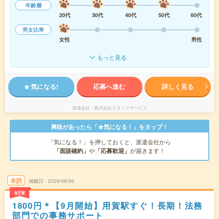
年齢層
20代
30代
40代
50代
60代
男女比率
女性
男性
もっと見る
気になる!
応募へ進む
詳しく見る
派遣会社
株式会社スタッフサービス
興味があったら「★気になる！」をタップ！
「気になる！」を押しておくと、派遣会社から
「面談確約」
や
「応募歓迎」
が届きます！
未読
掲載日
2026/08/06
NEW
1800円＊【9月開始】用賀駅すぐ！長期！法務
部門での事務サポート