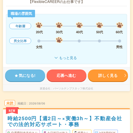
【FlexibleCAREERのお仕事です】
職場の雰囲気
年齢層
20代
30代
40代
50代
60代
男女比率
女性
男性
もっと見る
気になる!
応募へ進む
詳しく見る
派遣会社
パーソルテンプスタッフ株式会社
未読
掲載日
2026/08/06
NEW
時給2500円【週2日～×実働3h～】不動産会社
での法的対応サポート・事務
交通費別途支給あり
土日祝日が休み
残業なし
WEB登録OK