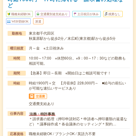
ど
職種未経験OK
交通費別途支給あり
土日祝日が休み
残業なし
WEB登録OK
派遣
東京都千代田区
勤務地
秋葉原駅から徒歩2分／末広町(東京都)駅から徒歩5分
月～金 ※土日祝休み
曜日頻度
10:00～17:00 ※休憩60分。※9：00～17：30などの勤務も
時間
相談可能。
【急募】即日～長期 ※開始日はご相談可能です！
期間
時給1900円＋交 【月収例】228,000円～ ■給与の前払い
時給
が可能な速払いサービスあり
交通費
交通費支給あり
法務・特許事務
仕事内容
＊請求書の処理（押印申請対応＊申請者へ押印書類の返還な
ど）＊議事録作成＊各会議体のセッティング＊契約…
職種未経験OK / ブランクOK / 英語力不要
応募資格