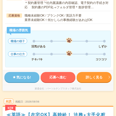
＊契約書管理┗社内稟議書の内容確認、電子契約の手続き対
応 契約書のPDF化→フォルダ管理＊進捗管理…
職種未経験OK / ブランクOK / 英語力不要
応募資格
業界未経験OK！何かしらの事務経験があればOK
職場の雰囲気
職場の様子
活気がある
しずか
仕事の仕方
テキパキ
コツコツ
気になる!
応募へ進む
詳しく見る
派遣会社
パーソルテンプスタッフ株式会社
未読
掲載日
2026/08/06
NEW
≪英語≫【在宅OK】高時給！ 法務×大手化粧