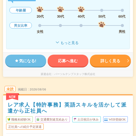
年齢層
20代
30代
40代
50代
60代
男女比率
女性
男性
もっと見る
気になる!
応募へ進む
詳しく見る
派遣会社
パーソルテンプスタッフ株式会社
未読
掲載日
2026/08/06
NEW
レア求人【特許事務】英語スキルを活かして派
遣から正社員へ
職種未経験OK
交通費別途支給あり
土日祝日が休み
WEB登録OK
正社員への紹介予定派遣