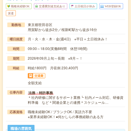
職種未経験OK
交通費別途支給あり
土日祝日が休み
WEB登録OK
派遣
東京都世田谷区
勤務地
用賀駅から徒歩2分／桜新町駅から徒歩16分
月・火・水・木・金(週4日) ※平日＋土日祝休み！
曜日頻度
09:00～18:00(実働8時間 休憩1時間)
時間
2026年09月上旬～長期 ※9月～！
期間
時給1800円 月収例 230,400円
時給
交通費
全額支給
法務・特許事務
仕事内容
＊社内研修に関するサポート業務┗ 社内メール対応、研修資
料準備 など＊関連企業との連携＊スケジュール…
職種未経験OK / ブランクOK / 英語力不要
応募資格
※業界未経験OK！●何かしらの事務経験のある方
職場の雰囲気