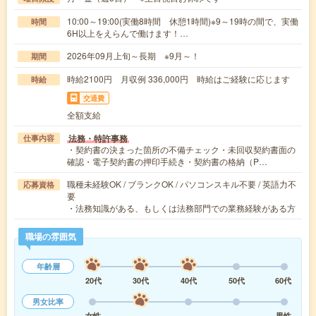
10:00～19:00(実働8時間 休憩1時間)※9～19時の間で、実働
時間
6H以上をえらんで働けます！…
2026年09月上旬～長期 ※9月～！
期間
時給2100円 月収例 336,000円 時給はご経験に応じます
時給
交通費
全額支給
法務・特許事務
仕事内容
・契約書の決まった箇所の不備チェック・未回収契約書面の
確認・電子契約書の押印手続き・契約書の格納（P…
職種未経験OK / ブランクOK / パソコンスキル不要 / 英語力不
応募資格
要
・法務知識がある、もしくは法務部門での業務経験がある方
職場の雰囲気
年齢層
20代
30代
40代
50代
60代
男女比率
女性
男性