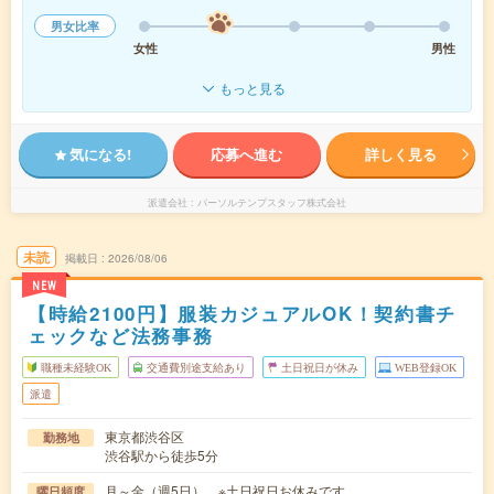
男女比率
女性
男性
もっと見る
気になる!
応募へ進む
詳しく見る
派遣会社
パーソルテンプスタッフ株式会社
未読
掲載日
2026/08/06
NEW
【時給2100円】服装カジュアルOK！契約書チ
ェックなど法務事務
職種未経験OK
交通費別途支給あり
土日祝日が休み
WEB登録OK
派遣
東京都渋谷区
勤務地
渋谷駅から徒歩5分
月～金（週5日） ※土日祝日お休みです
曜日頻度