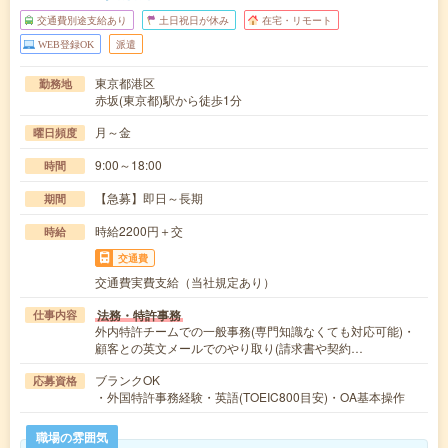
交通費別途支給あり
土日祝日が休み
在宅・リモート
WEB登録OK
派遣
東京都港区
勤務地
赤坂(東京都)駅から徒歩1分
月～金
曜日頻度
9:00～18:00
時間
【急募】即日～長期
期間
時給2200円＋交
時給
交通費
交通費実費支給（当社規定あり）
法務・特許事務
仕事内容
外内特許チームでの一般事務(専門知識なくても対応可能)・
顧客との英文メールでのやり取り(請求書や契約…
ブランクOK
応募資格
・外国特許事務経験・英語(TOEIC800目安)・OA基本操作
職場の雰囲気