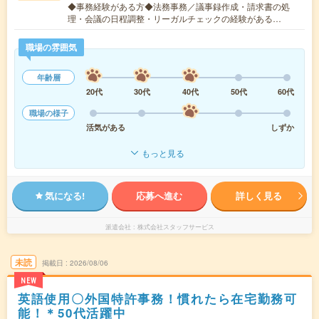
◆事務経験がある方◆法務事務／議事録作成・請求書の処
理・会議の日程調整・リーガルチェックの経験がある…
職場の雰囲気
年齢層
20代
30代
40代
50代
60代
職場の様子
活気がある
しずか
もっと見る
気になる!
応募へ進む
詳しく見る
派遣会社
株式会社スタッフサービス
未読
掲載日
2026/08/06
NEW
英語使用〇外国特許事務！慣れたら在宅勤務可
能！＊50代活躍中