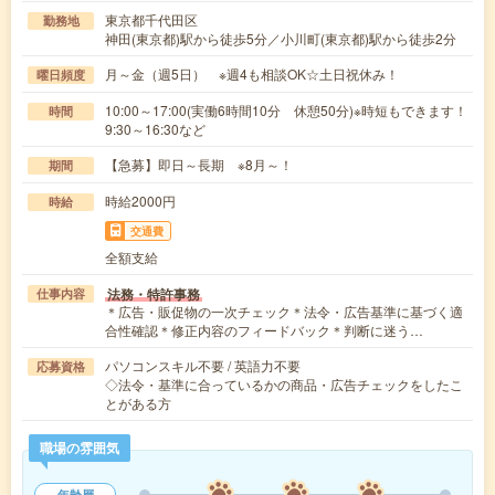
東京都千代田区
勤務地
神田(東京都)駅から徒歩5分／小川町(東京都)駅から徒歩2分
月～金（週5日） ※週4も相談OK☆土日祝休み！
曜日頻度
10:00～17:00(実働6時間10分 休憩50分)※時短もできます！
時間
9:30～16:30など
【急募】即日～長期 ※8月～！
期間
時給2000円
時給
交通費
全額支給
法務・特許事務
仕事内容
＊広告・販促物の一次チェック＊法令・広告基準に基づく適
合性確認＊修正内容のフィードバック＊判断に迷う…
パソコンスキル不要 / 英語力不要
応募資格
◇法令・基準に合っているかの商品・広告チェックをしたこ
とがある方
職場の雰囲気
年齢層