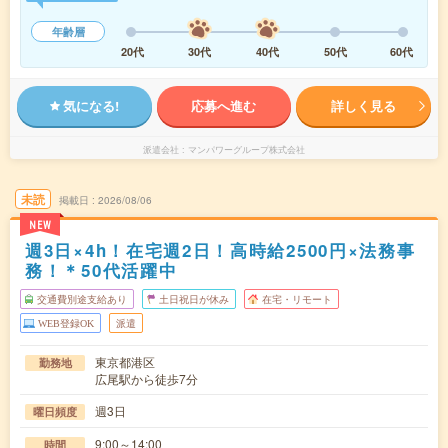
年齢層
20代
30代
40代
50代
60代
気になる!
応募へ進む
詳しく見る
派遣会社
マンパワーグループ株式会社
未読
掲載日
2026/08/06
NEW
週3日×4h！在宅週2日！高時給2500円×法務事
務！＊50代活躍中
交通費別途支給あり
土日祝日が休み
在宅・リモート
WEB登録OK
派遣
東京都港区
勤務地
広尾駅から徒歩7分
週3日
曜日頻度
9:00～14:00
時間