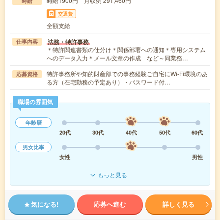
時給1900円 月収例 291,460円
時給
交通費
全額支給
法務・特許事務
仕事内容
＊特許関連書類の仕分け＊関係部署への通知＊専用システム
へのデータ入力＊メール文章の作成 など～同業務…
特許事務所や知的財産部での事務経験ご自宅にWi-Fi環境のあ
応募資格
る方（在宅勤務の予定あり）・パスワード付…
職場の雰囲気
年齢層
20代
30代
40代
50代
60代
男女比率
女性
男性
もっと見る
気になる!
応募へ進む
詳しく見る