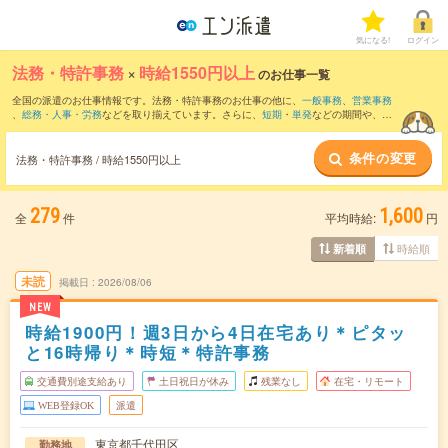
気になる!
ログイン
法務・特許事務
×
時給1550円以上
のお仕事一覧
全国の派遣のお仕事情報です。法務・特許事務のお仕事の他に、
一般事務
、
営業事務
、
総務・人事・労務
などを取り揃えています。さらに、
短期
・
単発
などの期間や、
職
種未経験OK
などのこだわり条件で絞り込んでいただけます。職種辞典：
法務のお仕事
とは？とは？
特許事務のお仕事とは？とは？
条件の変更
法務・特許事務 / 時給1550円以上
279
1,600
全
件
平均時給:
円
時給順
新着順
未読
掲載日
2026/08/06
NEW
時給1900円！週3日から4日在宅あり＊ピタッ
と16時帰り＊時短＊特許事務
交通費別途支給あり
土日祝日が休み
残業なし
在宅・リモート
WEB登録OK
派遣
東京都千代田区
勤務地