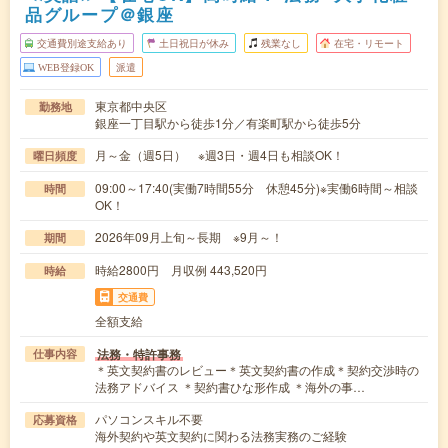
品グループ＠銀座
交通費別途支給あり
土日祝日が休み
残業なし
在宅・リモート
WEB登録OK
派遣
東京都中央区
勤務地
銀座一丁目駅から徒歩1分／有楽町駅から徒歩5分
月～金（週5日） ※週3日・週4日も相談OK！
曜日頻度
09:00～17:40(実働7時間55分 休憩45分)※実働6時間～相談
時間
OK！
2026年09月上旬～長期 ※9月～！
期間
時給2800円 月収例 443,520円
時給
交通費
全額支給
法務・特許事務
仕事内容
＊英文契約書のレビュー＊英文契約書の作成＊契約交渉時の
法務アドバイス ＊契約書ひな形作成 ＊海外の事…
パソコンスキル不要
応募資格
海外契約や英文契約に関わる法務実務のご経験