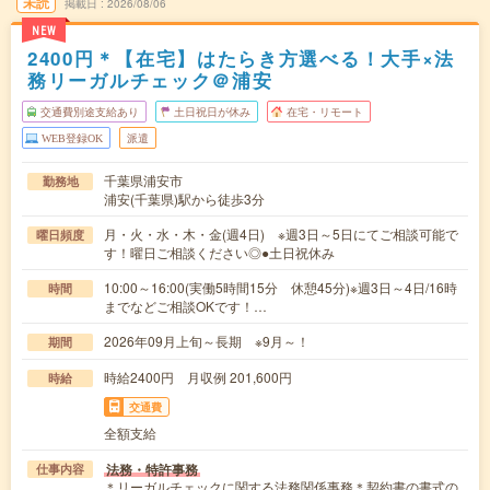
未読
掲載日
2026/08/06
NEW
2400円＊【在宅】はたらき方選べる！大手×法
務リーガルチェック＠浦安
交通費別途支給あり
土日祝日が休み
在宅・リモート
WEB登録OK
派遣
千葉県浦安市
勤務地
浦安(千葉県)駅から徒歩3分
月・火・水・木・金(週4日) ※週3日～5日にてご相談可能で
曜日頻度
す！曜日ご相談ください◎●土日祝休み
10:00～16:00(実働5時間15分 休憩45分)※週3日～4日/16時
時間
までなどご相談OKです！…
2026年09月上旬～長期 ※9月～！
期間
時給2400円 月収例 201,600円
時給
交通費
全額支給
法務・特許事務
仕事内容
＊リーガルチェックに関する法務関係事務＊契約書の書式の