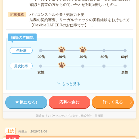
確認＊営業の方からの問い合わせ対応※難しいもの…
パソコンスキル不要 / 英語力不要
応募資格
法務の契約審査、リーガルチェックの実務経験をお持ちの方
【FlexibleCAREERのお仕事です】 …
職場の雰囲気
年齢層
20代
30代
40代
50代
60代
男女比率
女性
男性
もっと見る
気になる!
応募へ進む
詳しく見る
派遣会社
パーソルテンプスタッフ株式会社 首都圏
未読
掲載日
2026/08/06