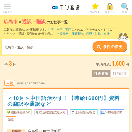
メニュー
気になる!
ログイン
検索
広島市
×
通訳・翻訳
のお仕事一覧
広島市の派遣のお仕事情報です。
中区
、
南区
、
西区
などのエリアをチェックしてみて
ください。通訳・翻訳のお仕事の他に、
一般事務
、
営業事務
、
経理・財務・会計・英
文経理
などを取り揃えています。さらに、
短期
・
単発
などの期間や、
職種未経験OK
な
どのこだわり条件で絞り込んでいただけます。職種辞典：
通訳・翻訳のお仕事とは？
条件の変更
とは？
広島市 / 通訳・翻訳
3
1,600
全
件
平均時給:
円
時給順
新着順
未読
掲載日
2026/08/04
＜10月＞中国語活かす！【時給1600円】資料
の翻訳や通訳など
職種未経験OK
交通費別途支給あり
土日祝日が休み
WEB登録OK
派遣
広島県
佐伯区
広島市
勤務地