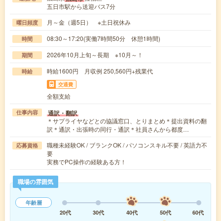
五日市駅から送迎バス7分
月～金（週5日） ※土日祝休み
曜日頻度
08:30～17:20(実働7時間50分 休憩1時間)
時間
2026年10月上旬～長期 ※10月～！
期間
時給1600円 月収例 250,560円+残業代
時給
交通費
全額支給
通訳・翻訳
仕事内容
＊サプライヤなどとの協議窓口、とりまとめ＊提出資料の翻
訳＊通訳・出張時の同行・通訳＊社員さんから都度…
職種未経験OK / ブランクOK / パソコンスキル不要 / 英語力不
応募資格
要
実務でPC操作の経験ある方！
職場の雰囲気
年齢層
20代
30代
40代
50代
60代