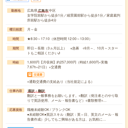
広島県
中区
広島市
勤務地
女学院前駅から徒歩1分／縮景園前駅から徒歩1分／家庭裁判
所前駅から徒歩4分
月～金
曜日頻度
★8:30～17:10（休憩時間 12:00～13:00）
時間
即日～長期（3ヵ月以上） ※急募 ○9月～、10月～スター
期間
トもご相談ください♪
1,600円【月収例】約257,000円（時給1,600円×実働
時給
7.67h×21日）+交通費
交通費
○通勤交通費の支給あり（当社規定による）
通訳・翻訳
仕事内容
翻訳と一般事務をお願いします。○翻訳（発注者とのやり取
りで英語使用、メール・報告書など）○書類整理○…
職種未経験OK / ブランクOK
応募資格
●未経験OK●英語スキル（翻訳：英⇔日、英文のメール・報
告書作成）少しでもご興味がある方は、お気軽に…