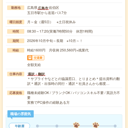
広島県
佐伯区
広島市
勤務地
五日市駅から送迎バス7分
月～金（週5日） ※土日祝休み
曜日頻度
08:30～17:20(実働7時間50分 休憩1時間)
時間
2026年10月中旬～長期 ※10月～！
期間
時給1600円 月収例 250,560円+残業代
時給
交通費
全額支給
通訳・翻訳
仕事内容
＊サプライヤなどとの協議窓口、とりまとめ＊提出資料の翻
訳＊通訳・出張時の同行・通訳＊社員さんから都度…
職種未経験OK / ブランクOK / パソコンスキル不要 / 英語力不
応募資格
要
実務でPC操作の経験ある方
職場の雰囲気
年齢層