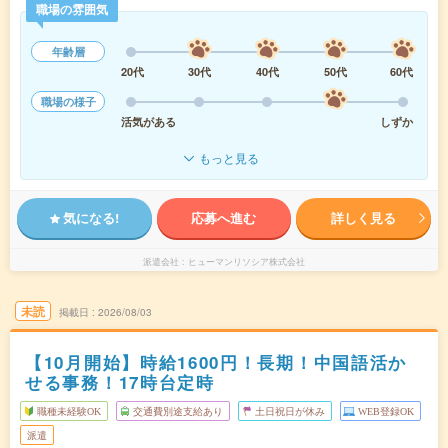
職場の雰囲気
年齢層
20代
30代
40代
50代
60代
職場の様子
活気がある
しずか
もっと見る
気になる!
応募へ進む
詳しく見る
派遣会社
ヒューマンリソシア株式会社
未読
掲載日
2026/08/03
【10月開始】時給1600円！長期！中国語活か
せる事務！17時台定時
職種未経験OK
交通費別途支給あり
土日祝日が休み
WEB登録OK
派遣