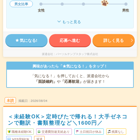
男女比率
女性
男性
もっと見る
気になる!
応募へ進む
詳しく見る
派遣会社
パーソルテンプスタッフ株式会社
興味があったら「★気になる！」をタップ！
「気になる！」を押しておくと、派遣会社から
「面談確約」
や
「応募歓迎」
が届きます！
未読
掲載日
2026/08/04
＜未経験OK＞定時ぴたで帰れる！大手ゼネコ
ンで翻訳・書類整理など＼1600円／
職種未経験OK
交通費別途支給あり
土日祝日が休み
残業なし
WEB登録OK
派遣