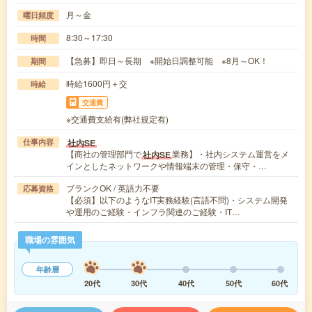
月～金
曜日頻度
8:30～17:30
時間
【急募】即日～長期 ※開始日調整可能 ※8月～OK！
期間
時給1600円＋交
時給
交通費
※交通費支給有(弊社規定有)
社内SE
仕事内容
【商社の管理部門で
業務】・社内システム運営をメ
社内SE
インとしたネットワークや情報端末の管理・保守・…
ブランクOK / 英語力不要
応募資格
【必須】以下のようなIT実務経験(言語不問)・システム開発
や運用のご経験・インフラ関連のご経験・IT…
職場の雰囲気
年齢層
20代
30代
40代
50代
60代