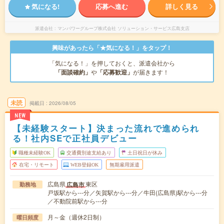
気になる!
応募へ進む
詳しく見る
派遣会社
マンパワーグループ株式会社 ソリューション・サービス広島支店
興味があったら「★気になる！」をタップ！
「気になる！」を押しておくと、派遣会社から
「面談確約」
や
「応募歓迎」
が届きます！
未読
掲載日
2026/08/05
NEW
【未経験スタート】決まった流れで進められ
る！社内SEで正社員デビュー
職種未経験OK
交通費別途支給あり
土日祝日が休み
在宅・リモート
WEB登録OK
無期雇用派遣
広島県
東区
広島市
勤務地
戸坂駅から---分／矢賀駅から---分／牛田(広島県)駅から---分
／不動院前駅から---分
月～金（週休2日制）
曜日頻度