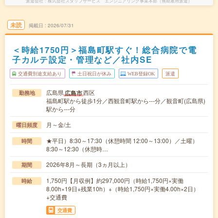
派遣会社
株式会社スタッフサービス エンジニアリング事業本部（無期雇用派遣）
未読
掲載日
2026/07/31
＜時給1750円＞福島町駅すぐ！総合病院で電
子カルテ設定・管理など／社内SE
交通費別途支給あり
土日祝日が休み
WEB登録OK
派遣
広島県
西区
広島市
勤務地
福島町駅から徒歩1分／西観音町駅から---分／観音町(広島県)
駅から---分
月～金/土
曜日頻度
★平日）8:30～17:30（休憩時間 12:00～13:00）／土曜）
時間
8:30～12:30（休憩時…
2026年8月～長期（3ヵ月以上）
期間
1,750円【月収例】約297,000円（時給1,750円×実働
時給
8.00h×19日+残業10h）+（時給1,750円×実働4.00h×2日）
+交通費
交通費