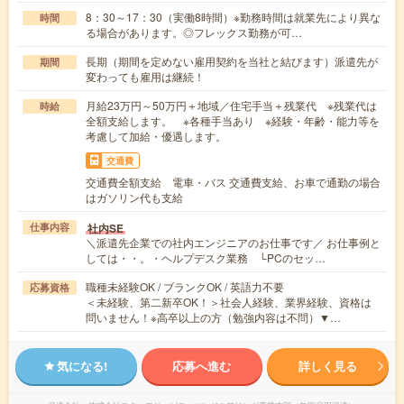
8：30～17：30（実働8時間）※勤務時間は就業先により異な
時間
る場合があります。◎フレックス勤務が可…
長期（期間を定めない雇用契約を当社と結びます）派遣先が
期間
変わっても雇用は継続！
月給23万円～50万円＋地域／住宅手当＋残業代 ※残業代は
時給
全額支給します。 ※各種手当あり ※経験・年齢・能力等を
考慮して加給・優遇します。
交通費
交通費全額支給 電車・バス 交通費支給、お車で通勤の場合
はガソリン代も支給
社内SE
仕事内容
＼派遣先企業での社内エンジニアのお仕事です／ お仕事例と
しては・・。・ヘルプデスク業務 └PCのセッ…
職種未経験OK / ブランクOK / 英語力不要
応募資格
＜未経験、第二新卒OK！＞社会人経験、業界経験、資格は
問いません！※高卒以上の方（勉強内容は不問）▼…
気になる!
応募へ進む
詳しく見る