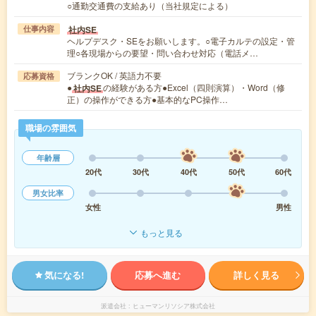
○通勤交通費の支給あり（当社規定による）
社内SE
仕事内容
ヘルプデスク・SEをお願いします。○電子カルテの設定・管
理○各現場からの要望・問い合わせ対応（電話メ…
ブランクOK / 英語力不要
応募資格
●
の経験がある方●Excel（四則演算）・Word（修
社内SE
正）の操作ができる方●基本的なPC操作…
職場の雰囲気
年齢層
20代
30代
40代
50代
60代
男女比率
女性
男性
もっと見る
気になる!
応募へ進む
詳しく見る
派遣会社
ヒューマンリソシア株式会社