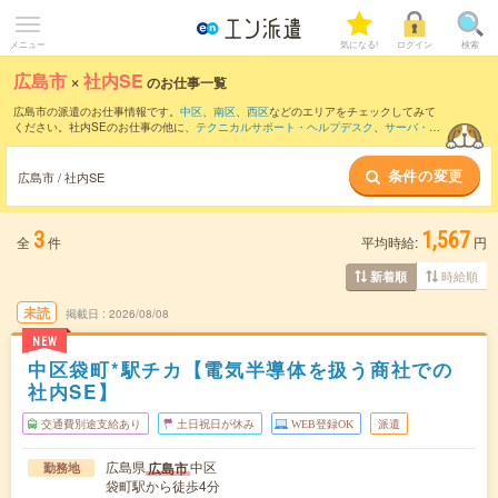
メニュー
気になる!
ログイン
検索
広島市
×
社内SE
のお仕事一覧
広島市の派遣のお仕事情報です。
中区
、
南区
、
西区
などのエリアをチェックしてみて
ください。社内SEのお仕事の他に、
テクニカルサポート・ヘルプデスク
、
サーバ・ネ
ットワークエンジニア
、
運用管理・保守
などを取り揃えています。さらに、
短期
・
単
発
などの期間や、
職種未経験OK
などのこだわり条件で絞り込んでいただけます。職種
条件の変更
辞典：
社内SEのお仕事とは？とは？
広島市 / 社内SE
3
1,567
全
件
平均時給:
円
時給順
新着順
未読
掲載日
2026/08/08
NEW
中区袋町*駅チカ【電気半導体を扱う商社での
社内SE】
交通費別途支給あり
土日祝日が休み
WEB登録OK
派遣
広島県
中区
広島市
勤務地
袋町駅から徒歩4分