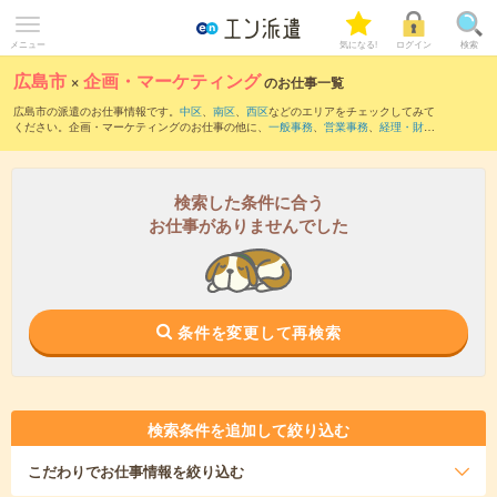
メニュー
気になる!
ログイン
検索
広島市
×
企画・マーケティング
のお仕事一覧
広島市の派遣のお仕事情報です。
中区
、
南区
、
西区
などのエリアをチェックしてみて
ください。企画・マーケティングのお仕事の他に、
一般事務
、
営業事務
、
経理・財
務・会計・英文経理
などを取り揃えています。さらに、
短期
・
単発
などの期間や、
職
種未経験OK
などのこだわり条件で絞り込んでいただけます。職種辞典：
企画・マーケ
ティングのお仕事とは？とは？
検索した条件に合う
お仕事がありませんでした
条件を変更して再検索
検索条件を追加して絞り込む
こだわり
でお仕事情報を絞り込む