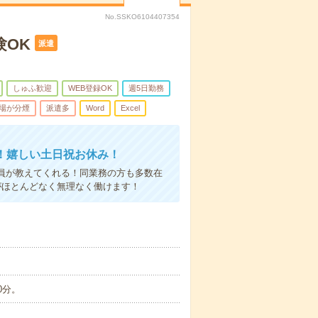
No.SSKO6104407354
験OK
派遣
しゅふ歓迎
WEB登録OK
週5日勤務
場が分煙
派遣多
Word
Excel
！嬉しい土日祝お休み！
員が教えてくれる！同業務の方も多数在
がほとんどなく無理なく働けます！
0分。