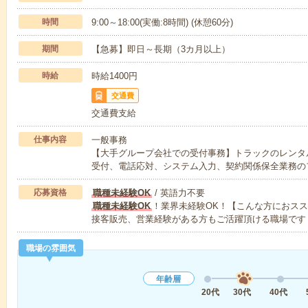
時間
9:00～18:00(実働:8時間) (休憩60分)
期間
【急募】即日～長期（3カ月以上）
時給
時給1400円
交通費
交通費支給
仕事内容
一般事務
【大手グループ会社での受付事務】トラックのレンタ
受付、電話応対、システム入力、契約関係保全業務の
応募資格
職種未経験OK
/ 英語力不要
職種未経験OK
！業界未経験OK！【こんな方におス
接客販売、営業経験がある方もご活躍頂ける職場です
職場の雰囲気
年齢層
20代
30代
40代