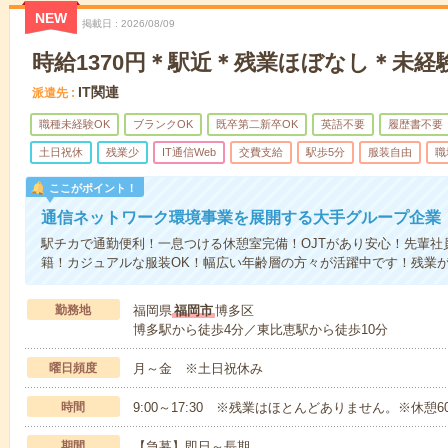
NEW
掲載日
2026/08/09
時給1370円＊駅近＊残業ほぼなし＊未経
IT関連
派遣先
職種未経験OK
ブランクOK
既卒第二新卒OK
英語不要
履歴書不要
土日祝休
残業少
IT通信Web
交費支給
駅歩5分
服装自由
職
ここがポイント！
通信ネットワーク環境事業を展開する大手グループ企業
駅チカで通勤便利！一息つける休憩室完備！OJTがあり安心！先輩社
籍！カジュアルな服装OK！幅広い年齢層の方々が活躍中です！残業
勤務地
福岡県
福岡市
博多区
博多駅から徒歩4分／東比恵駅から徒歩10分
曜日頻度
月～金 ※土日祝休み
時間
9:00～17:30 ※残業はほとんどありません。※休憩6
期間
【急募】即日～長期