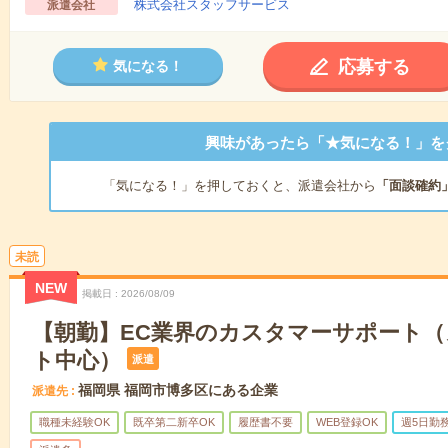
株式会社スタッフサービス
派遣会社
応募する
気になる！
興味があったら「★気になる！」を
「気になる！」を押しておくと、派遣会社から
「面談確約
未読
NEW
掲載日
2026/08/09
【朝勤】EC業界のカスタマーサポート
ト中心）
派遣
福岡県 福岡市博多区にある企業
派遣先
職種未経験OK
既卒第二新卒OK
履歴書不要
WEB登録OK
週5日勤