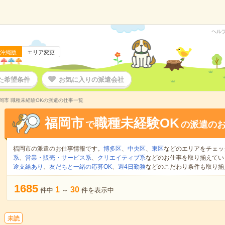
ヘル
沖縄版
エリア変更
た希望条件
お気に入りの派遣会社
岡市 職種未経験OKの派遣の仕事一覧
福岡市
職種未経験OK
で
の派遣の
福岡市の派遣のお仕事情報です。
博多区
、
中央区
、
東区
などのエリアをチェッ
系
、
営業・販売・サービス系
、
クリエイティブ系
などのお仕事を取り揃えてい
途支給あり
、
友だちと一緒の応募OK
、
週4日勤務
などのこだわり条件も取り揃
1685
1
30
件中
～
件を表示中
未読