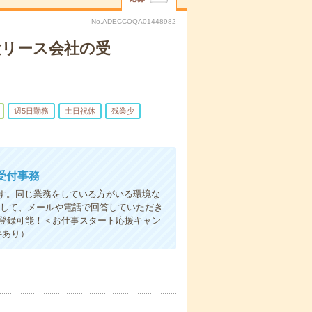
No.ADECCOQA01448982
験リース会社の受
週5日勤務
土日祝休
残業少
受付事務
す。同じ業務をしている方がいる環境な
対して、メールや電話で回答していただき
ら登録可能！＜お仕事スタート応援キャン
件あり）