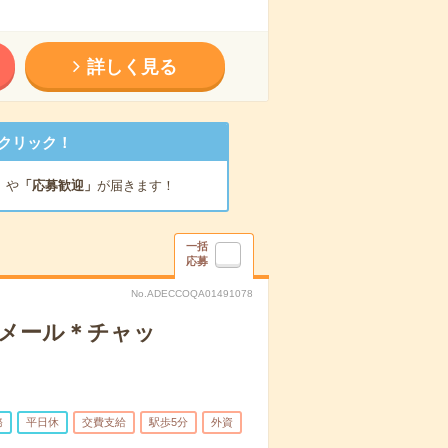
詳しく見る
クリック！
」
や
「応募歓迎」
が届きます！
一括
応募
No.ADECCOQA01491078
（メール＊チャッ
務
平日休
交費支給
駅歩5分
外資