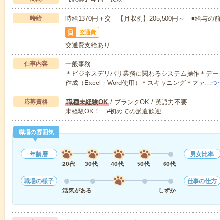
時給
時給1370円＋交 【月収例】205,500円～ ■給
交通費
交通費支給あり
仕事内容
一般事務
＊ビジネスデリバリ業務に関わるシステム操作＊デー
作成（Excel・Word使用）＊スキャニング＊ファ…
つ
応募資格
職種未経験OK
/ ブランクOK / 英語力不要
未経験OK！ #初めての派遣歓迎
職場の雰囲気
年齢層
男女比率
20代
30代
40代
50代
60代
職場の様子
仕事の仕方
活気がある
しずか