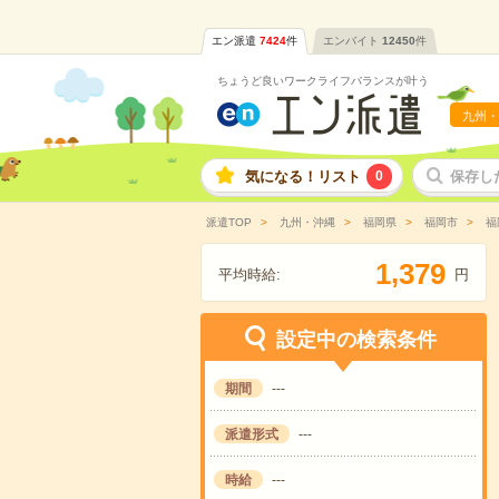
エン派遣
7424
件
エンバイト
12450
件
ちょうど良いワークライフバランスが叶う
九州・
気になる！リスト
0
保存し
派遣TOP
九州・沖縄
福岡県
福岡市
福
,
1
3
7
9
平均時給:
円
設定中の検索条件
期間
---
派遣形式
---
時給
---