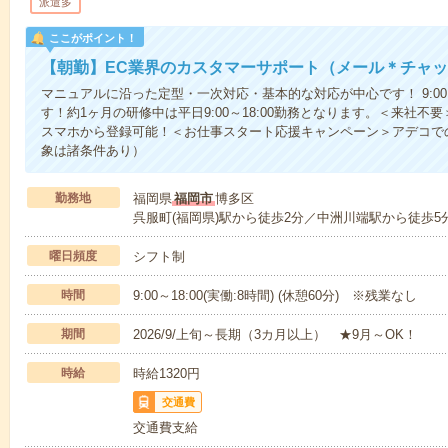
派遣多
ここがポイント！
【朝勤】EC業界のカスタマーサポート（メール＊チャ
マニュアルに沿った定型・一次対応・基本的な対応が中心です！ 9:00～
す！約1ヶ月の研修中は平日9:00～18:00勤務となります。＜来社不
スマホから登録可能！＜お仕事スタート応援キャンペーン＞アデコで
象は諸条件あり）
勤務地
福岡県
福岡市
博多区
呉服町(福岡県)駅から徒歩2分／中洲川端駅から徒歩5
曜日頻度
シフト制
時間
9:00～18:00(実働:8時間) (休憩60分) ※残業なし
期間
2026/9/上旬～長期（3カ月以上） ★9月～OK！
時給
時給1320円
交通費
交通費支給