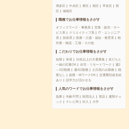
博多区
中央区
東区
南区
早良区
西
区
城南区
職種でお仕事情報をさがす
オフィスワーク・事務系
営業・販売・サー
ビス系
クリエイティブ系
IT・エンジニア
系
技術系
医療・介護・福祉・教育系
軽
作業・物流・工場・その他
こだわりでお仕事情報をさがす
短期
単発
10名以上の大量募集
友だちと
一緒の応募OK
在宅・リモートワーク
週2
～3日勤務
週4日勤務
土日祝のみ勤務
残
業なし
副業・WワークOK
交通費別途支給
あり
語学力が活かせる
人気のワードでお仕事情報をさがす
急募
年齢不問
財団法人
英語
書類チェ
ック
テレビ局
封入
大学