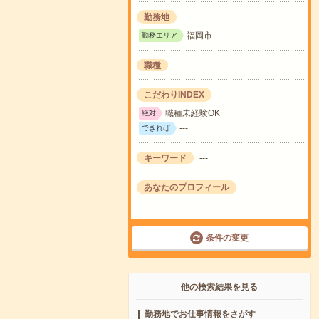
勤務地
福岡市
勤務エリア
職種
---
こだわりINDEX
職種未経験OK
絶対
---
できれば
キーワード
---
あなたのプロフィール
---
条件の変更
他の検索結果を見る
勤務地でお仕事情報をさがす