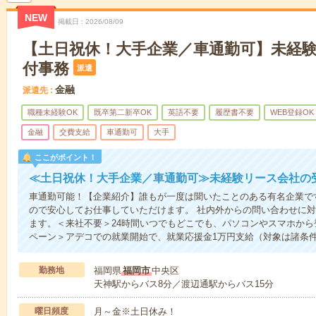
NEW
掲載日
2026/08/09
【土日祝休！大手企業／車通勤可】未経
付事務
派遣
金融
派遣先
職種未経験OK
既卒第二新卒OK
英語不要
履歴書不要
WEB登録OK
金融
交費支給
車通勤可
大手
ここがポイント！
≪土日祝休！大手企業／車通勤可≫未経験リース会社の
車通勤可能！【企業紹介】誰もが一度は聞いたことのある有名企業で
ので安心してお仕事していただけます。 社内外からの問い合わせに
ます。＜来社不要＞24時間いつでもどこでも、パソコンやスマホか
ペーン＞アデコでの就業開始で、就業応援金1万円支給（対象は諸条
勤務地
福岡県
福岡市
中央区
天神駅からバス8分／渡辺通駅からバス15分
曜日頻度
月～金※土日休み！