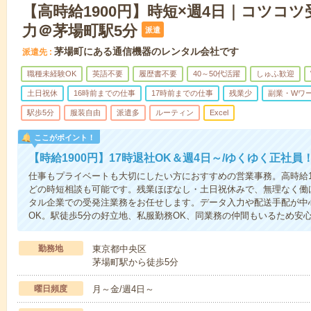
【高時給1900円】時短×週4日｜コツコ
力＠茅場町駅5分
派遣
茅場町にある通信機器のレンタル会社です
派遣先
職種未経験OK
英語不要
履歴書不要
40～50代活躍
しゅふ歓迎
土日祝休
16時前までの仕事
17時前までの仕事
残業少
副業・Wワー
駅歩5分
服装自由
派遣多
ルーティン
Excel
ここがポイント！
【時給1900円】17時退社OK＆週4日～/ゆくゆく正社
仕事もプライベートも大切にしたい方におすすめの営業事務。高時給19
どの時短相談も可能です。残業ほぼなし・土日祝休みで、無理なく働
タル企業での受発注業務をお任せします。データ入力や配送手配が中
OK。駅徒歩5分の好立地、私服勤務OK、同業務の仲間もいるため安
勤務地
東京都中央区
茅場町駅から徒歩5分
曜日頻度
月～金/週4日～