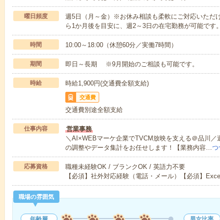
曜日頻度
週5日（月～金）※お休み相談も柔軟にご対応いただ
ら1か月後を目安に、週2～3日の在宅勤務が可能です
時間
10:00～18:00（休憩60分／実働7時間）
期間
即日～長期 ※9月開始のご相談も可能です。
時給
時給1,900円(交通費全額支給)
交通費
交通費別途全額支給
仕事内容
営業事務
＼AI×WEBマーケ企業でTVCM放映を支える＠品川
の調整やデータ集計をお任せします！【業務内容…
つ
応募資格
職種未経験OK / ブランクOK / 英語力不要
【必須】社外対応経験（電話・メール）【必須】Exce
職場の雰囲気
年齢層
男女比率