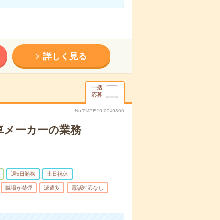
詳しく見る
一括
応募
No.TMPE26-0545300
車メーカーの業務
週5日勤務
土日祝休
職場が禁煙
派遣多
電話対応なし