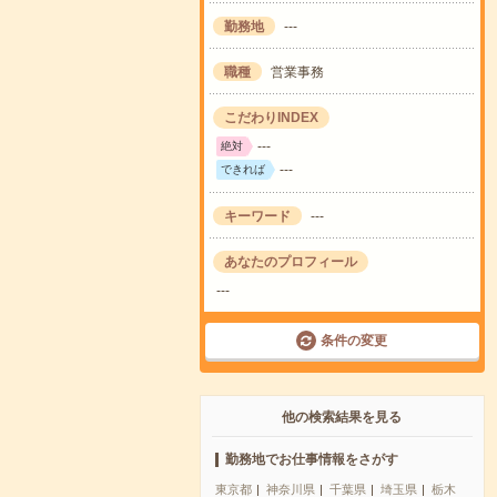
勤務地
---
職種
営業事務
こだわりINDEX
---
絶対
---
できれば
キーワード
---
あなたのプロフィール
---
条件の変更
他の検索結果を見る
勤務地でお仕事情報をさがす
東京都
神奈川県
千葉県
埼玉県
栃木