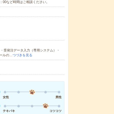
～17：00など時間はご相談ください。
。・受発注データ入力（専用システム）・
ールの…
つづきを見る
女性
男性
テキパキ
コツコツ