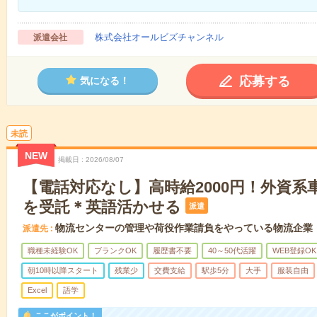
株式会社オールビズチャンネル
派遣会社
応募する
気になる！
未読
NEW
掲載日
2026/08/07
【電話対応なし】高時給2000円！外資系
を受託＊英語活かせる
派遣
物流センターの管理や荷役作業請負をやっている物流企業
派遣先
職種未経験OK
ブランクOK
履歴書不要
40～50代活躍
WEB登録OK
朝10時以降スタート
残業少
交費支給
駅歩5分
大手
服装自由
Excel
語学
ここがポイント！