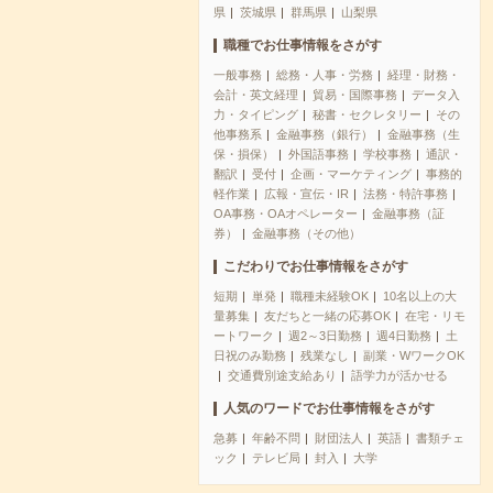
県
茨城県
群馬県
山梨県
職種でお仕事情報をさがす
一般事務
総務・人事・労務
経理・財務・
会計・英文経理
貿易・国際事務
データ入
力・タイピング
秘書・セクレタリー
その
他事務系
金融事務（銀行）
金融事務（生
保・損保）
外国語事務
学校事務
通訳・
翻訳
受付
企画・マーケティング
事務的
軽作業
広報・宣伝・IR
法務・特許事務
OA事務・OAオペレーター
金融事務（証
券）
金融事務（その他）
こだわりでお仕事情報をさがす
短期
単発
職種未経験OK
10名以上の大
量募集
友だちと一緒の応募OK
在宅・リモ
ートワーク
週2～3日勤務
週4日勤務
土
日祝のみ勤務
残業なし
副業・WワークOK
交通費別途支給あり
語学力が活かせる
人気のワードでお仕事情報をさがす
急募
年齢不問
財団法人
英語
書類チェ
ック
テレビ局
封入
大学