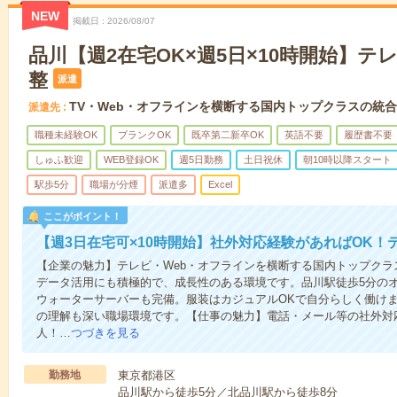
NEW
掲載日
2026/08/07
品川【週2在宅OK×週5日×10時開始】テ
整
派遣
TV・Web・オフラインを横断する国内トップクラスの統
派遣先
職種未経験OK
ブランクOK
既卒第二新卒OK
英語不要
履歴書不要
しゅふ歓迎
WEB登録OK
週5日勤務
土日祝休
朝10時以降スタート
駅歩5分
職場が分煙
派遣多
Excel
ここがポイント！
【週3日在宅可×10時開始】社外対応経験があればOK！
【企業の魅力】テレビ・Web・オフラインを横断する国内トップクラ
データ活用にも積極的で、成長性のある環境です。品川駅徒歩5分の
ウォーターサーバーも完備。服装はカジュアルOKで自分らしく働け
の理解も深い職場環境です。【仕事の魅力】電話・メール等の社外対
人！…
つづきを見る
勤務地
東京都港区
品川駅から徒歩5分／北品川駅から徒歩8分