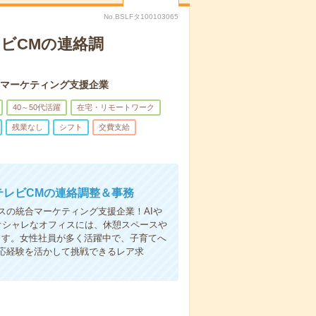
No.BSLFタ100103065
レビCMの連絡調
合マーケティング支援企業
40～50代活躍
在宅・リモートワーク
残業なし
シフト
交費支給
テレビCMの連絡調整＆事務
スの統合マーケティング支援企業！AIや
オシャレなオフィスには、休憩スペースや
ます。女性社員が多く活躍中で、子育てへ
応経験を活かして挑戦できるレア求