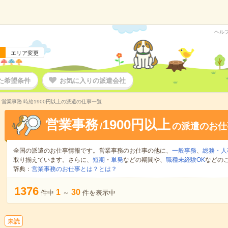
ヘル
エリア変更
た希望条件
お気に入りの派遣会社
営業事務 時給1900円以上の派遣の仕事一覧
営業事務
1900円以上
/
の派遣のお仕
全国の派遣のお仕事情報です。営業事務のお仕事の他に、
一般事務
、
総務・人
取り揃えています。さらに、
短期
・
単発
などの期間や、
職種未経験OK
などの
辞典：
営業事務のお仕事とは？とは？
1376
1
30
件中
～
件を表示中
未読