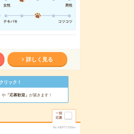
女性
男性
テキパキ
コツコツ
詳しく見る
クリック！
」
や
「応募歓迎」
が届きます！
一括
応募
No.ABPT7358er