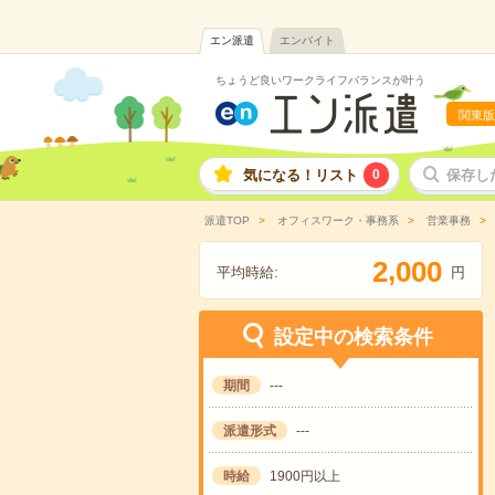
エン派遣
エンバイト
ちょうど良いワークライフバランスが叶う
関東版
気になる！リスト
0
保存し
派遣TOP
オフィスワーク・事務系
営業事務
,
2
0
0
0
平均時給:
円
設定中の検索条件
期間
---
派遣形式
---
時給
1900円以上