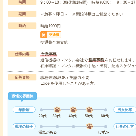
時間
9：00～18：30(休憩1時間) 時短もOK！ 9：30
期間
＜急募＞即日～ ※開始時期はご相談ください
時給
時給1900円
交通費
交通費全額支給
仕事内容
営業事務
通信機器のレンタル会社で
営業事務
をお任せします
在庫確認・レンタル機器の手配・出荷、配送スケジュ
応募資格
職種未経験OK / 英語力不要
Excelを使用したことがある方。
職場の雰囲気
年齢層
男女比率
20代
30代
40代
50代
60代
職場の様子
仕事の仕方
活気がある
しずか