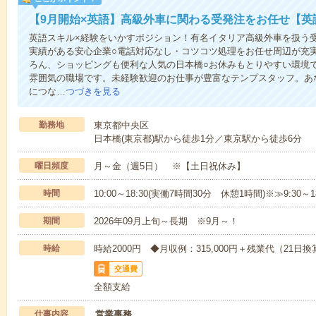
【9月開始×英語】高級外車に関わる受発注をお任せ【英
英語スキル×経験をいかすポジション！有名イタリア高級外車を扱う
実績がある安心企業○電話対応なし・コツコツ処理をお任せ周辺が充
ろん、ショッピングも便利な人気の日本橋○お休みもとりやすい環境
雰囲気の職場です。未経験歓迎のお仕事が豊富なテンプスタッフ。あ
につな…
つづきを見る
勤務地
東京都中央区
日本橋(東京都)駅から徒歩1分／東京駅から徒歩6分
曜日頻度
月～金（週5日） ※【土日祝休み】
時間
10:00～18:30(実働7時間30分 休憩1時間)※≫9:30～
期間
2026年09月上旬～長期 ※9月～！
時給
時給2000円 ◆月収例：315,000円＋残業代（21日換
交通費
全額支給
仕事内容
営業事務