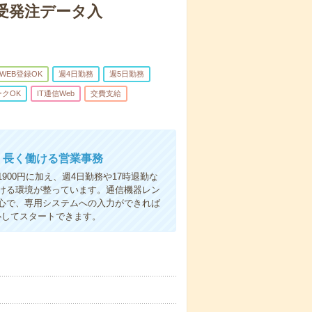
ツ受発注データ入
WEB登録OK
週4日勤務
週5日勤務
クOK
IT通信Web
交費支給
員！長く働ける営業事務
00円に加え、週4日勤務や17時退勤な
ける環境が整っています。通信機器レン
心で、専用システムへの入力ができれば
心してスタートできます。