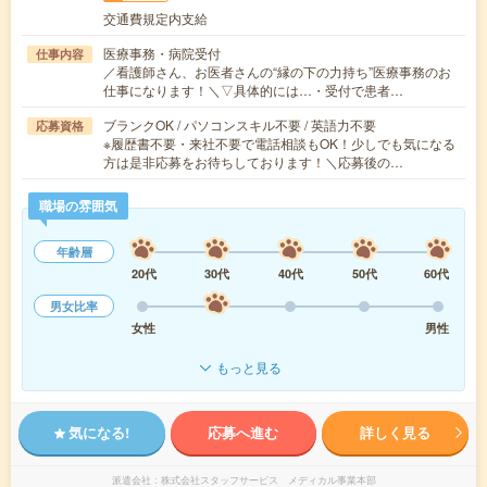
交通費規定内支給
医療事務・病院受付
仕事内容
／看護師さん、お医者さんの“縁の下の力持ち”医療事務のお
仕事になります！＼▽具体的には…・受付で患者…
ブランクOK / パソコンスキル不要 / 英語力不要
応募資格
※履歴書不要・来社不要で電話相談もOK！少しでも気になる
方は是非応募をお待ちしております！＼応募後の…
職場の雰囲気
年齢層
20代
30代
40代
50代
60代
男女比率
女性
男性
もっと見る
気になる!
応募へ進む
詳しく見る
派遣会社
株式会社スタッフサービス メディカル事業本部