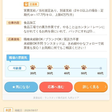
交通費
実費支給／当社規定あり。別途支給（2キロ以上の場合：定
期代 or～17.7円/キロ、上限4万円/月）
食品加工
仕事内容
食品工場での裏方作業です。やることはカンタン！レーンに
ながれてくるお肉を袋にいれて、パックにすればO…
職種未経験OK / ブランクOK / 英語力不要
応募資格
未経験OK不問 ランスタッドは、きめ細やかなフォローで就
業後も安心！お気軽に何でもご相談ください！
職場の雰囲気
年齢層
20代
30代
40代
50代
60代
気になる!
応募へ進む
詳しく見る
派遣会社
ランスタッド株式会社 九州エリア
未読
掲載日
2026/08/07