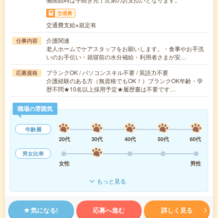
交通費
交通費支給※規定有
介護関連
仕事内容
老人ホームでケアスタッフをお願いします。・食事やお手洗
いのお手伝い・就寝前の水分補給・利用者さまが安…
ブランクOK / パソコンスキル不要 / 英語力不要
応募資格
介護経験のある方（無資格でもOK！）ブランクOK年齢・学
歴不問★10名以上採用予定★履歴書は不要です…
職場の雰囲気
年齢層
20代
30代
40代
50代
60代
男女比率
女性
男性
もっと見る
気になる!
応募へ進む
詳しく見る