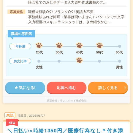
険会社でのお仕事データ入力資料作成書類のフ…
職種未経験OK / ブランクOK / 英語力不要
応募資格
事務経験あれば尚可（業界は問いません）パソコンでの文字
入力程度のスキル ランスタッドは、きめ細やかな…
職場の雰囲気
年齢層
20代
30代
40代
50代
60代
男女比率
女性
男性
気になる!
応募へ進む
詳しく見る
派遣会社
ランスタッド株式会社
未読
掲載日
2026/08/07
NEW
＼日払い×時給1350円／医療行為なし＊付き添