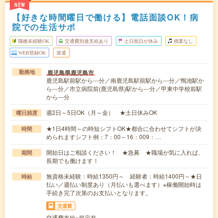
NEW
【好きな時間曜日で働ける】電話面談OK！病
院での生活サポ
職種未経験OK
交通費別途支給あり
土日祝日が休み
残業なし
WEB登録OK
派遣
鹿児島県鹿児島市
勤務地
鹿児島駅前駅から---分／南鹿児島駅前駅から---分／鴨池駅か
ら---分／市立病院前(鹿児島県)駅から---分／甲東中学校前駅
から---分
週2日～5日OK（月～金） ★土日休みOK
曜日頻度
★1日4時間～の時短シフトOK★都合に合わせてシフトが決
時間
められますシフト例：7：00～16：009：…
開始日はご相談ください！ ★急募 ★職場が気に入れば、
期間
長期でも働けます！
無資格未経験：時給1350円～ 経験者：時給1400円～★日
時給
払い／週払い制度あり（月払いも選べます）※稼働開始時は
手続き完了次第のお支払いとなります。
交通費
交通費支給※規定有