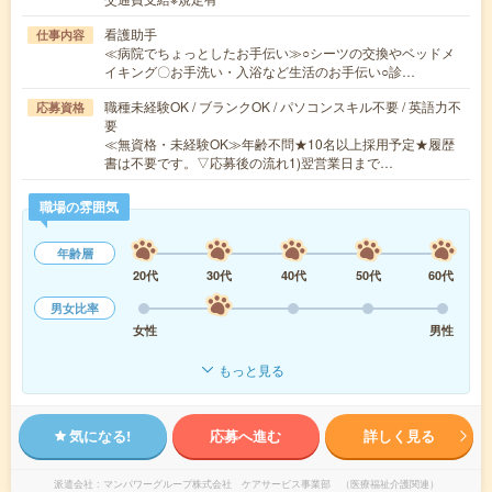
看護助手
仕事内容
≪病院でちょっとしたお手伝い≫○シーツの交換やベッドメ
イキング〇お手洗い・入浴など生活のお手伝い○診…
職種未経験OK / ブランクOK / パソコンスキル不要 / 英語力不
応募資格
要
≪無資格・未経験OK≫年齢不問★10名以上採用予定★履歴
書は不要です。▽応募後の流れ1)翌営業日まで…
職場の雰囲気
年齢層
20代
30代
40代
50代
60代
男女比率
女性
男性
もっと見る
気になる!
応募へ進む
詳しく見る
派遣会社
マンパワーグループ株式会社 ケアサービス事業部 （医療福祉介護関連）