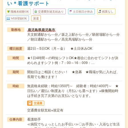
い＊看護サポート
職種未経験OK
交通費別途支給あり
土日祝日が休み
残業なし
WEB登録OK
派遣
鹿児島県鹿児島市
勤務地
天文館通駅から---分／坂之上駅から---分／騎射場駅から---分
／朝日通駅から---分／高見馬場駅から---分
週2日～5日OK（月～金） ★土日休みOK
曜日頻度
★1日4時間～の時短シフトOK★都合に合わせてシフトが決
時間
められますシフト例：7：00～16：009：…
開始日はご相談ください！ ★急募 ★職場が気に入れば、
期間
長期でも働けます！
無資格未経験：時給1350円～ 経験者：時給1400円～ ★
時給
日払い／週払い制度あり（月払いも選べます）※稼働開始時
は手続き完了次第のお支払いとなります。
交通費
交通費全額支給※規定有
看護助手
仕事内容
≪病院でちょっとしたお手伝い≫〇お手洗い・入浴など生活