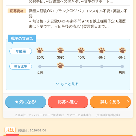
のお手伝い○診察室への付き添い○食事のサポート…
職種未経験OK / ブランクOK / パソコンスキル不要 / 英語力不
応募資格
要
≪無資格・未経験OK≫年齢不問★10名以上採用予定★履歴
書は不要です。▽応募後の流れ1)翌営業日まで…
職場の雰囲気
年齢層
20代
30代
40代
50代
60代
男女比率
女性
男性
もっと見る
気になる!
応募へ進む
詳しく見る
派遣会社
マンパワーグループ株式会社 ケアサービス事業部 （医療福祉介護関連）
未読
掲載日
2026/08/06