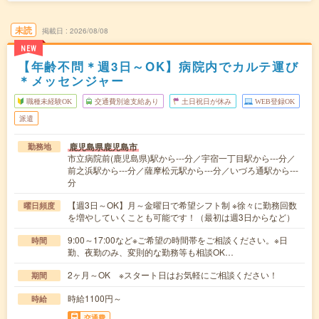
未読
掲載日
2026/08/08
NEW
【年齢不問＊週3日～OK】病院内でカルテ運び
＊メッセンジャー
職種未経験OK
交通費別途支給あり
土日祝日が休み
WEB登録OK
派遣
鹿児島県鹿児島市
勤務地
市立病院前(鹿児島県)駅から---分／宇宿一丁目駅から---分／
前之浜駅から---分／薩摩松元駅から---分／いづろ通駅から---
分
【週3日～OK】月～金曜日で希望シフト制 ※徐々に勤務回数
曜日頻度
を増やしていくことも可能です！（最初は週3日からなど）
9:00～17:00など※ご希望の時間帯をご相談ください。※日
時間
勤、夜勤のみ、変則的な勤務等も相談OK…
2ヶ月～OK ※スタート日はお気軽にご相談ください！
期間
時給1100円～
時給
交通費