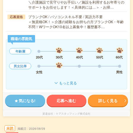
＼介護施設で見守りやお手伝い／施設を利用するお年寄りの
サポートをお任せします！＜具体的には…＞・お掃…
ブランクOK / パソコンスキル不要 / 英語力不要
応募資格
＜無資格OK！＞介護の経験をお持ちの方ブランクOK・年齢
不問！WワークOK10名以上募集中！履歴書不…
職場の雰囲気
年齢層
20代
30代
40代
50代
60代
男女比率
女性
男性
もっと見る
気になる!
応募へ進む
詳しく見る
派遣会社
ケアスタッフィング株式会社
未読
掲載日
2026/08/09