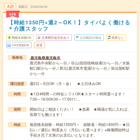
未読
掲載日
2026/08/06
NEW
【時給1350円×週2～OK！】タイパよく働ける
＊介護スタッフ
職種未経験OK
交通費別途支給あり
土日祝日が休み
残業なし
WEB登録OK
派遣
鹿児島県鹿児島市
勤務地
鹿児島中央駅から---分／谷山(指宿枕崎線)駅から---分／水族
館口駅から---分／郡元(鹿児島市電)駅から---分／加治屋町駅
から---分
週2日～5日OK（月～金） ★土日休みOK
曜日頻度
★1日4時間～の時短シフトOK★スタート時間選べます！
時間
7:00～16:009:00～17:0011:…
開始日はご相談ください！ ★急募 ★職場が気に入れば、
期間
長期でも働けます！
無資格未経験：時給1350円～ 経験者：時給1400円～★日
時給
払い／週払い制度あり（月払いも選べます）※稼働開始時は
手続き完了次第のお支払いとなります。