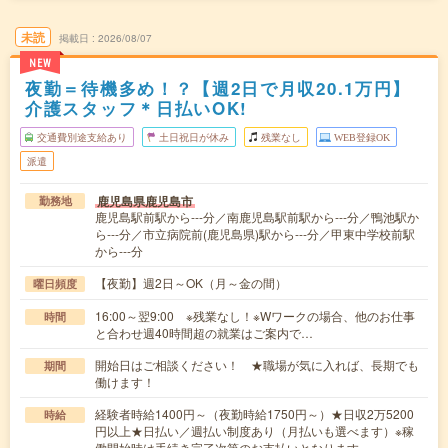
未読
掲載日
2026/08/07
NEW
夜勤＝待機多め！？【週2日で月収20.1万円】
介護スタッフ＊日払いOK!
交通費別途支給あり
土日祝日が休み
残業なし
WEB登録OK
派遣
鹿児島県鹿児島市
勤務地
鹿児島駅前駅から---分／南鹿児島駅前駅から---分／鴨池駅か
ら---分／市立病院前(鹿児島県)駅から---分／甲東中学校前駅
から---分
【夜勤】週2日～OK（月～金の間）
曜日頻度
16:00～翌9:00 ※残業なし！※Wワークの場合、他のお仕事
時間
と合わせ週40時間超の就業はご案内で…
開始日はご相談ください！ ★職場が気に入れば、長期でも
期間
働けます！
経験者時給1400円～（夜勤時給1750円～）★日収2万5200
時給
円以上★日払い／週払い制度あり（月払いも選べます）※稼
働開始時は手続き完了次第のお支払いとなります。