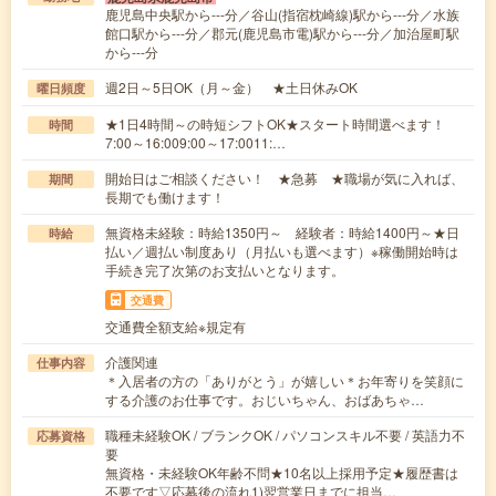
鹿児島中央駅から---分／谷山(指宿枕崎線)駅から---分／水族
館口駅から---分／郡元(鹿児島市電)駅から---分／加治屋町駅
から---分
週2日～5日OK（月～金） ★土日休みOK
曜日頻度
★1日4時間～の時短シフトOK★スタート時間選べます！
時間
7:00～16:009:00～17:0011:…
開始日はご相談ください！ ★急募 ★職場が気に入れば、
期間
長期でも働けます！
無資格未経験：時給1350円～ 経験者：時給1400円～★日
時給
払い／週払い制度あり（月払いも選べます）※稼働開始時は
手続き完了次第のお支払いとなります。
交通費
交通費全額支給※規定有
介護関連
仕事内容
＊入居者の方の「ありがとう」が嬉しい＊お年寄りを笑顔に
する介護のお仕事です。おじいちゃん、おばあちゃ…
職種未経験OK / ブランクOK / パソコンスキル不要 / 英語力不
応募資格
要
無資格・未経験OK年齢不問★10名以上採用予定★履歴書は
不要です▽応募後の流れ1)翌営業日までに担当…