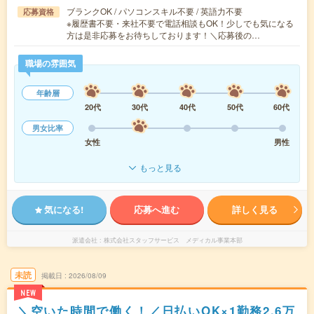
ブランクOK / パソコンスキル不要 / 英語力不要
応募資格
※履歴書不要・来社不要で電話相談もOK！少しでも気になる
方は是非応募をお待ちしております！＼応募後の…
職場の雰囲気
年齢層
20代
30代
40代
50代
60代
男女比率
女性
男性
もっと見る
気になる!
応募へ進む
詳しく見る
派遣会社
株式会社スタッフサービス メディカル事業本部
未読
掲載日
2026/08/09
NEW
＼空いた時間で働く！／日払いOK×1勤務2.6万