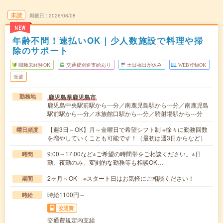
未読
掲載日
2026/08/08
NEW
年齢不問！速払いOK｜少人数施設で料理や掃
除のサポート
職種未経験OK
交通費別途支給あり
土日祝日が休み
WEB登録OK
派遣
鹿児島県鹿児島市
勤務地
鹿児島中央駅前駅から---分／南鹿児島駅から---分／南鹿児島
駅前駅から---分／水族館口駅から---分／騎射場駅から---分
【週3日～OK】月～金曜日で希望シフト制 ※徐々に勤務回数
曜日頻度
を増やしていくことも可能です！（最初は週3日からなど）
9:00～17:00など※ご希望の時間帯をご相談ください。※日
時間
勤、夜勤のみ、変則的な勤務等も相談OK…
2ヶ月～OK ※スタート日はお気軽にご相談ください！
期間
時給1100円～
時給
交通費
交通費規定内支給