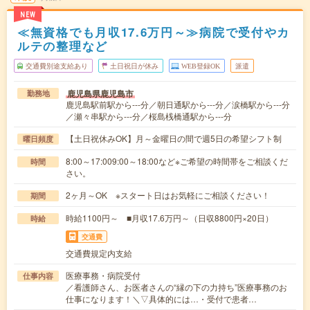
NEW
≪無資格でも月収17.6万円～≫病院で受付やカ
ルテの整理など
交通費別途支給あり
土日祝日が休み
WEB登録OK
派遣
鹿児島県鹿児島市
勤務地
鹿児島駅前駅から---分／朝日通駅から---分／涙橋駅から---分
／瀬々串駅から---分／桜島桟橋通駅から---分
【土日祝休みOK】月～金曜日の間で週5日の希望シフト制
曜日頻度
8:00～17:009:00～18:00など※ご希望の時間帯をご相談くだ
時間
さい。
2ヶ月～OK ※スタート日はお気軽にご相談ください！
期間
時給1100円～ ■月収17.6万円～（日収8800円×20日）
時給
交通費
交通費規定内支給
医療事務・病院受付
仕事内容
／看護師さん、お医者さんの“縁の下の力持ち”医療事務のお
仕事になります！＼▽具体的には…・受付で患者…