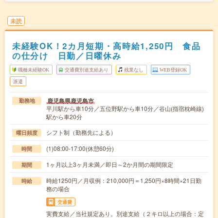
未読
未経験OK！2カ月短期・高時給1,250円 食品
の仕分け 日勤／日曜休み
職種未経験OK
交通費別途支給あり
残業なし
WEB登録OK
派遣
鹿児島県鹿児島市
勤務地
平川駅から車10分／五位野駅から車10分／谷山(指宿枕崎線)
駅から車20分
シフト制（勤務先による）
曜日頻度
(1)08:00-17:00(休憩60分)
時間
1ヶ月以上3ヶ月未満／即日～2か月間の期間限定
期間
時給1250円／月収例：210,000円＝1,250円×8時間×21日勤
時給
務の場合
交通費
実費支給／当社規定あり。別途支給（２キロ以上の場合：定