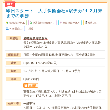
NEW
即日スタート 大手保険会社×駅チカ/１２月末
までの事務
職種未経験OK
交通費別途支給あり
土日祝日が休み
残業なし
WEB登録OK
派遣
鹿児島県鹿児島市
勤務地
天文館通駅から徒歩5分／高見馬場駅から徒歩5分／鹿児島中
央駅から徒歩20分
月曜～金曜の週5日勤務/土日祝日休み（完全週休2日制）
曜日頻度
(1)09:00-17:00(休憩60分)
時間
1ヶ月以上3ヶ月未満／即日～12月末（予定）
期間
時給1240円
時給
交通費
実費支給／当社規定あり。別途支給（2キロ以上の場合：定
期代 or～17.7円/キロ、上限4万円/月）
一般事務
仕事内容
＼即日～12/31までの期間限定事務／お馴染みの大手損害保