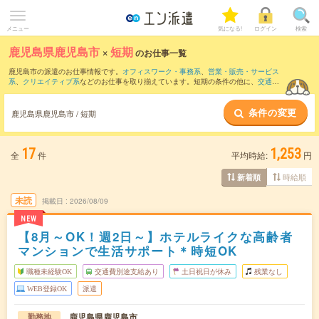
メニュー
気になる!
ログイン
検索
鹿児島県鹿児島市
×
短期
のお仕事一覧
鹿児島市の派遣のお仕事情報です。
オフィスワーク・事務系
、
営業・販売・サービス
系
、
クリエイティブ系
などのお仕事を取り揃えています。短期の条件の他に、
交通費
別途支給あり
、
職種未経験OK
、
友だちと一緒の応募OK
などでもお探し頂けます。
条件の変更
鹿児島県鹿児島市 / 短期
17
1,253
全
件
平均時給:
円
時給順
新着順
未読
掲載日
2026/08/09
NEW
【8月～OK！週2日～】ホテルライクな高齢者
マンションで生活サポート＊時短OK
職種未経験OK
交通費別途支給あり
土日祝日が休み
残業なし
WEB登録OK
派遣
鹿児島県鹿児島市
勤務地