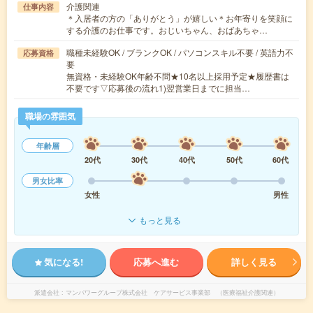
介護関連
仕事内容
＊入居者の方の「ありがとう」が嬉しい＊お年寄りを笑顔に
する介護のお仕事です。おじいちゃん、おばあちゃ…
職種未経験OK / ブランクOK / パソコンスキル不要 / 英語力不
応募資格
要
無資格・未経験OK年齢不問★10名以上採用予定★履歴書は
不要です▽応募後の流れ1)翌営業日までに担当…
職場の雰囲気
年齢層
20代
30代
40代
50代
60代
男女比率
女性
男性
もっと見る
気になる!
応募へ進む
詳しく見る
派遣会社
マンパワーグループ株式会社 ケアサービス事業部 （医療福祉介護関連）