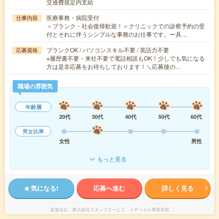
交通費規定内支給
医療事務・病院受付
仕事内容
＜ブランク・社会復帰歓迎！＞クリニックでの診察予約の受
付とそれに伴うシンプルな事務のお仕事です。ー具…
ブランクOK / パソコンスキル不要 / 英語力不要
応募資格
※履歴書不要・来社不要で電話相談もOK！少しでも気になる
方は是非応募をお待ちしております！＼応募後の…
職場の雰囲気
年齢層
20代
30代
40代
50代
60代
男女比率
女性
男性
もっと見る
気になる!
応募へ進む
詳しく見る
派遣会社
株式会社スタッフサービス メディカル事業本部