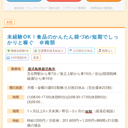
派遣会社
マンパワーグループ株式会社 ケアサービス事業部 （医療福祉介護関連）
未読
未経験OK！食品のかんたん袋づめ/短期でしっ
かりと稼ぐ ＠南部
職種未経験OK
交通費別途支給あり
土日祝日が休み
残業なし
WEB登録OK
派遣
鹿児島県鹿児島市
勤務地
五位野駅から車7分／坂之上駅から車10分／谷山(指宿枕崎
線)駅から車10分
月曜～金曜の週5日勤務/土日祝日休み（完全週休2日制）
曜日頻度
(1)08:00-17:00(休憩60分)(2)08:30-17:00(休憩60分)
時間
(3)09:00…
1ヶ月以上3ヶ月未満／即日～2ヶ月の
（延長応相談）
短期
期間
時給1200円／月収例：201,600円＝1,200円×8時間×21日勤
時給
務の場合