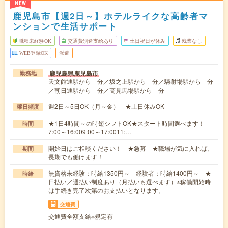
NEW
鹿児島市【週2日～】ホテルライクな高齢者マ
ンションで生活サポート
職種未経験OK
交通費別途支給あり
土日祝日が休み
残業なし
WEB登録OK
派遣
鹿児島県鹿児島市
勤務地
天文館通駅から---分／坂之上駅から---分／騎射場駅から---分
／朝日通駅から---分／高見馬場駅から---分
週2日～5日OK（月～金） ★土日休みOK
曜日頻度
★1日4時間～の時短シフトOK★スタート時間選べます！
時間
7:00～16:009:00～17:0011:…
開始日はご相談ください！ ★急募 ★職場が気に入れば、
期間
長期でも働けます！
無資格未経験：時給1350円～ 経験者：時給1400円～ ★
時給
日払い／週払い制度あり（月払いも選べます）※稼働開始時
は手続き完了次第のお支払いとなります。
交通費
交通費全額支給※規定有