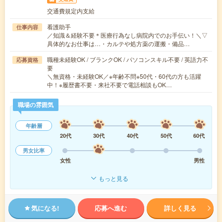
交通費規定内支給
看護助手
仕事内容
／知識＆経験不要＊医療行為なし病院内でのお手伝い！＼▽
具体的なお仕事は…・カルテや処方薬の運搬・備品…
職種未経験OK / ブランクOK / パソコンスキル不要 / 英語力不
応募資格
要
＼無資格・未経験OK／※年齢不問※50代・60代の方も活躍
中！※履歴書不要・来社不要で電話相談もOK…
職場の雰囲気
年齢層
20代
30代
40代
50代
60代
男女比率
女性
男性
もっと見る
気になる!
応募へ進む
詳しく見る