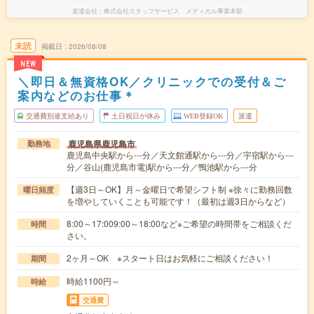
派遣会社
株式会社スタッフサービス メディカル事業本部
未読
掲載日
2026/08/08
NEW
＼即日＆無資格OK／クリニックでの受付＆ご
案内などのお仕事＊
交通費別途支給あり
土日祝日が休み
WEB登録OK
派遣
鹿児島県鹿児島市
勤務地
鹿児島中央駅から---分／天文館通駅から---分／宇宿駅から---
分／谷山(鹿児島市電)駅から---分／鴨池駅から---分
【週3日～OK】月～金曜日で希望シフト制 ※徐々に勤務回数
曜日頻度
を増やしていくことも可能です！（最初は週3日からなど）
8:00～17:009:00～18:00など※ご希望の時間帯をご相談くだ
時間
さい。
2ヶ月～OK ※スタート日はお気軽にご相談ください！
期間
時給1100円～
時給
交通費