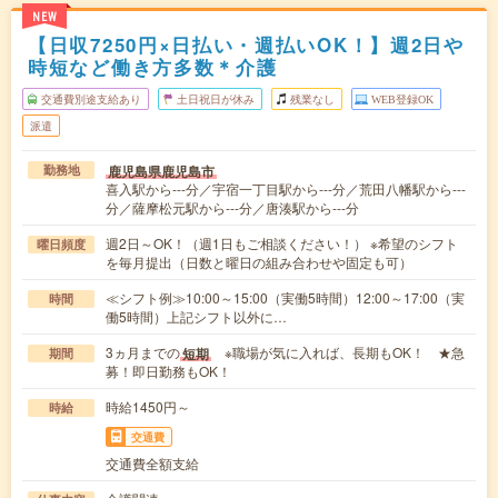
NEW
【日収7250円×日払い・週払いOK！】週2日や
時短など働き方多数＊介護
交通費別途支給あり
土日祝日が休み
残業なし
WEB登録OK
派遣
鹿児島県鹿児島市
勤務地
喜入駅から---分／宇宿一丁目駅から---分／荒田八幡駅から---
分／薩摩松元駅から---分／唐湊駅から---分
週2日～OK！（週1日もご相談ください！） ※希望のシフト
曜日頻度
を毎月提出（日数と曜日の組み合わせや固定も可）
≪シフト例≫10:00～15:00（実働5時間）12:00～17:00（実
時間
働5時間）上記シフト以外に…
3ヵ月までの
※職場が気に入れば、長期もOK！ ★急
短期
期間
募！即日勤務もOK！
時給1450円～
時給
交通費
交通費全額支給