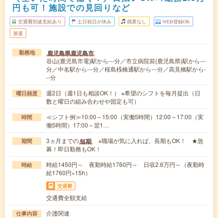
円も可！施設での見回りなど
交通費別途支給あり
土日祝日が休み
残業なし
WEB登録OK
派遣
鹿児島県鹿児島市
勤務地
谷山(鹿児島市電)駅から---分／市立病院前(鹿児島県)駅から---
分／中名駅から---分／桜島桟橋通駅から---分／高見橋駅から-
--分
週2日（週1日も相談OK！） ※希望のシフトを毎月提出（日
曜日頻度
数と曜日の組み合わせや固定も可）
≪シフト例≫10:00～15:00（実働5時間）12:00～17:00（実
時間
働5時間）17:00～翌1…
3ヵ月までの
※職場が気に入れば、長期もOK！ ★急
短期
期間
募！即日勤務もOK！
時給1450円～ 夜勤時給1760円～ 日収2.6万円～（夜勤時
時給
給1760円×15h）
交通費
交通費全額支給
介護関連
仕事内容