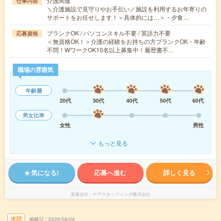
介護関連
仕事内容
＼介護施設で見守りやお手伝い／施設を利用するお年寄りの
サポートをお任せします！＜具体的には…＞・夕食…
ブランクOK / パソコンスキル不要 / 英語力不要
応募資格
＜無資格OK！＞介護の経験をお持ちの方ブランクOK・年齢
不問！WワークOK10名以上募集中！履歴書不…
職場の雰囲気
年齢層
20代
30代
40代
50代
60代
男女比率
女性
男性
もっと見る
気になる!
応募へ進む
詳しく見る
派遣会社
ケアスタッフィング株式会社
未読
掲載日
2026/08/09