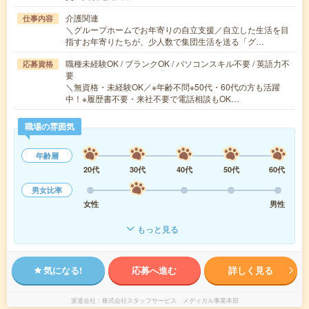
介護関連
仕事内容
＼グループホームでお年寄りの自立支援／自立した生活を目
指すお年寄りたちが、少人数で集団生活を送る「グ…
職種未経験OK / ブランクOK / パソコンスキル不要 / 英語力不
応募資格
要
＼無資格・未経験OK／※年齢不問※50代・60代の方も活躍
中！※履歴書不要・来社不要で電話相談もOK…
職場の雰囲気
年齢層
20代
30代
40代
50代
60代
男女比率
女性
男性
もっと見る
気になる!
応募へ進む
詳しく見る
派遣会社
株式会社スタッフサービス メディカル事業本部