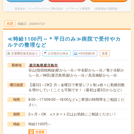
派遣会社
マンパワーグループ株式会社 ケアサービス事業部 （医療福祉介護関連）
未読
掲載日
2026/07/21
≪時給1100円～＊平日のみ≫病院で受付やカ
ルテの整理など
交通費別途支給あり
土日祝日が休み
WEB登録OK
派遣
鹿児島県鹿児島市
勤務地
谷山(指宿枕崎線)駅から---分／中名駅から---分／竜ケ水駅か
ら---分／神田(鹿児島県)駅から---分／高見橋駅から---分
【週3日～OK】月～金曜日で希望シフト制 ※徐々に勤務回数
曜日頻度
を増やしていくことも可能です！（最初は週3日からなど）
8:00～17:009:00～18:00など※ご希望の時間帯をご相談くだ
時間
さい。
2ヶ月～OK ※スタート日はお気軽にご相談ください！
期間
時給1100円～
時給
交通費