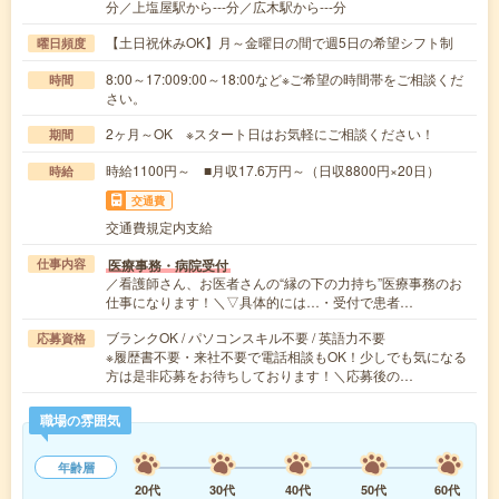
分／上塩屋駅から---分／広木駅から---分
【土日祝休みOK】月～金曜日の間で週5日の希望シフト制
曜日頻度
8:00～17:009:00～18:00など※ご希望の時間帯をご相談くだ
時間
さい。
2ヶ月～OK ※スタート日はお気軽にご相談ください！
期間
時給1100円～ ■月収17.6万円～（日収8800円×20日）
時給
交通費
交通費規定内支給
医療事務・病院受付
仕事内容
／看護師さん、お医者さんの“縁の下の力持ち”医療事務のお
仕事になります！＼▽具体的には…・受付で患者…
ブランクOK / パソコンスキル不要 / 英語力不要
応募資格
※履歴書不要・来社不要で電話相談もOK！少しでも気になる
方は是非応募をお待ちしております！＼応募後の…
職場の雰囲気
年齢層
20代
30代
40代
50代
60代