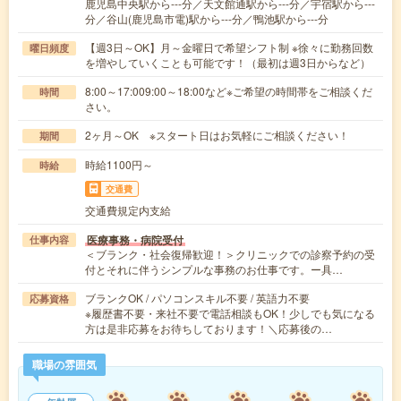
鹿児島中央駅から---分／天文館通駅から---分／宇宿駅から---
分／谷山(鹿児島市電)駅から---分／鴨池駅から---分
【週3日～OK】月～金曜日で希望シフト制 ※徐々に勤務回数
曜日頻度
を増やしていくことも可能です！（最初は週3日からなど）
8:00～17:009:00～18:00など※ご希望の時間帯をご相談くだ
時間
さい。
2ヶ月～OK ※スタート日はお気軽にご相談ください！
期間
時給1100円～
時給
交通費
交通費規定内支給
医療事務・病院受付
仕事内容
＜ブランク・社会復帰歓迎！＞クリニックでの診察予約の受
付とそれに伴うシンプルな事務のお仕事です。ー具…
ブランクOK / パソコンスキル不要 / 英語力不要
応募資格
※履歴書不要・来社不要で電話相談もOK！少しでも気になる
方は是非応募をお待ちしております！＼応募後の…
職場の雰囲気