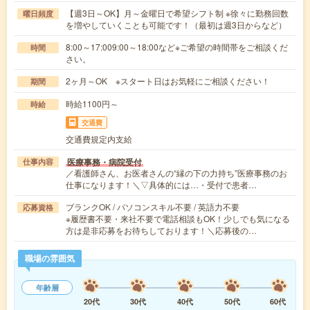
【週3日～OK】月～金曜日で希望シフト制 ※徐々に勤務回数
曜日頻度
を増やしていくことも可能です！（最初は週3日からなど）
8:00～17:009:00～18:00など※ご希望の時間帯をご相談くだ
時間
さい。
2ヶ月～OK ※スタート日はお気軽にご相談ください！
期間
時給1100円～
時給
交通費
交通費規定内支給
医療事務・病院受付
仕事内容
／看護師さん、お医者さんの“縁の下の力持ち”医療事務のお
仕事になります！＼▽具体的には…・受付で患者…
ブランクOK / パソコンスキル不要 / 英語力不要
応募資格
※履歴書不要・来社不要で電話相談もOK！少しでも気になる
方は是非応募をお待ちしております！＼応募後の…
職場の雰囲気
年齢層
20代
30代
40代
50代
60代