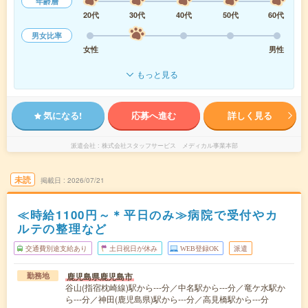
年齢層
20代
30代
40代
50代
60代
男女比率
女性
男性
もっと見る
気になる!
応募へ進む
詳しく見る
派遣会社
株式会社スタッフサービス メディカル事業本部
未読
掲載日
2026/07/21
≪時給1100円～＊平日のみ≫病院で受付やカ
ルテの整理など
交通費別途支給あり
土日祝日が休み
WEB登録OK
派遣
鹿児島県鹿児島市
勤務地
谷山(指宿枕崎線)駅から---分／中名駅から---分／竜ケ水駅か
ら---分／神田(鹿児島県)駅から---分／高見橋駅から---分