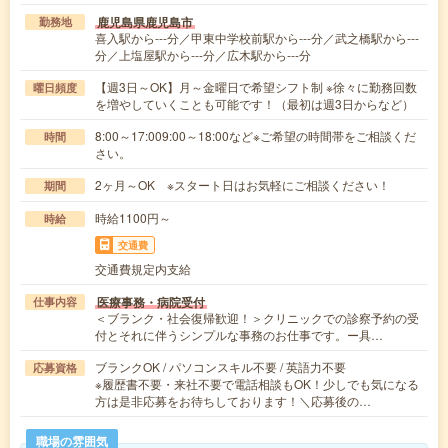
鹿児島県鹿児島市
勤務地
喜入駅から---分／甲東中学校前駅から---分／武之橋駅から---
分／上塩屋駅から---分／広木駅から---分
【週3日～OK】月～金曜日で希望シフト制 ※徐々に勤務回数
曜日頻度
を増やしていくことも可能です！（最初は週3日からなど）
8:00～17:009:00～18:00など※ご希望の時間帯をご相談くだ
時間
さい。
2ヶ月～OK ※スタート日はお気軽にご相談ください！
期間
時給1100円～
時給
交通費
交通費規定内支給
医療事務・病院受付
仕事内容
＜ブランク・社会復帰歓迎！＞クリニックでの診察予約の受
付とそれに伴うシンプルな事務のお仕事です。ー具…
ブランクOK / パソコンスキル不要 / 英語力不要
応募資格
※履歴書不要・来社不要で電話相談もOK！少しでも気になる
方は是非応募をお待ちしております！＼応募後の…
職場の雰囲気