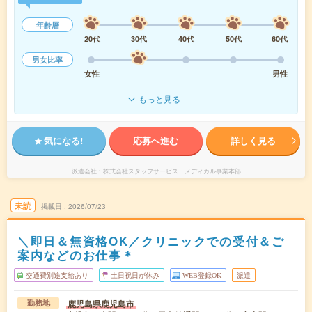
年齢層
20代
30代
40代
50代
60代
男女比率
女性
男性
もっと見る
気になる!
応募へ進む
詳しく見る
派遣会社
株式会社スタッフサービス メディカル事業本部
未読
掲載日
2026/07/23
＼即日＆無資格OK／クリニックでの受付＆ご
案内などのお仕事＊
交通費別途支給あり
土日祝日が休み
WEB登録OK
派遣
鹿児島県鹿児島市
勤務地