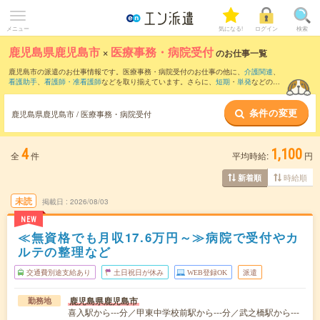
メニュー
気になる!
ログイン
検索
鹿児島県鹿児島市
×
医療事務・病院受付
のお仕事一覧
鹿児島市の派遣のお仕事情報です。医療事務・病院受付のお仕事の他に、
介護関連
、
看護助手
、
看護師・准看護師
などを取り揃えています。さらに、
短期
・
単発
などの期
間や、
職種未経験OK
などのこだわり条件で絞り込んでいただけます。職種辞典：
医療
事務・病院受付のお仕事とは？とは？
条件の変更
鹿児島県鹿児島市 / 医療事務・病院受付
4
1,100
全
件
平均時給:
円
時給順
新着順
未読
掲載日
2026/08/03
NEW
≪無資格でも月収17.6万円～≫病院で受付やカ
ルテの整理など
交通費別途支給あり
土日祝日が休み
WEB登録OK
派遣
鹿児島県鹿児島市
勤務地
喜入駅から---分／甲東中学校前駅から---分／武之橋駅から---