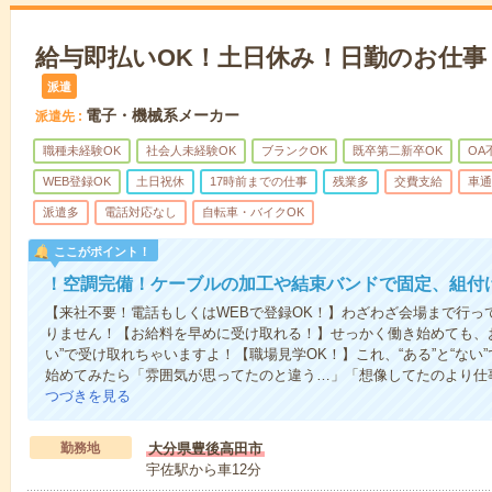
給与即払いOK！土日休み！日勤のお仕事
派遣
電子・機械系メーカー
派遣先
職種未経験OK
社会人未経験OK
ブランクOK
既卒第二新卒OK
OA
WEB登録OK
土日祝休
17時前までの仕事
残業多
交費支給
車通
派遣多
電話対応なし
自転車・バイクOK
ここがポイント！
！空調完備！ケーブルの加工や結束バンドで固定、組付
【来社不要！電話もしくはWEBで登録OK！】わざわざ会場まで行っ
りません！【お給料を早めに受け取れる！】せっかく働き始めても、
い”で受け取れちゃいますよ！【職場見学OK！】これ、“ある”と“な
始めてみたら「雰囲気が思ってたのと違う…」「想像してたのより仕
つづきを見る
勤務地
大分県豊後高田市
宇佐駅から車12分