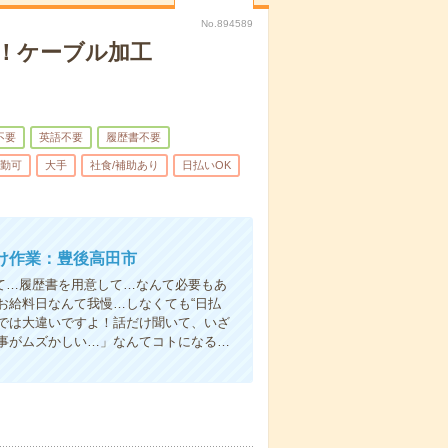
No.894589
！ケーブル加工
不要
英語不要
履歴書不要
勤可
大手
社食/補助あり
日払いOK
け作業：豊後高田市
て…履歴書を用意して…なんて必要もあ
お給料日なんて我慢…しなくても“日払
い”では大違いですよ！話だけ聞いて、いざ
事がムズかしい…」なんてコトになる…