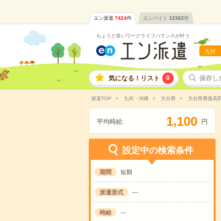
エン派遣
7424
件
エンバイト
12362
件
ちょうど良いワークライフバランスが叶う
九州・
気になる！リスト
0
保存し
派遣TOP
九州・沖縄
大分県
大分県豊後高
,
1
1
0
0
平均時給:
円
設定中の検索条件
期間
短期
派遣形式
---
時給
---