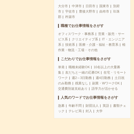
大分市
中津市
日田市
国東市
別府
市
宇佐市
豊後大野市
由布市
玖珠
郡
杵築市
職種でお仕事情報をさがす
オフィスワーク・事務系
営業・販売・サー
ビス系
クリエイティブ系
IT・エンジニア
系
技術系
医療・介護・福祉・教育系
軽
作業・物流・工場・その他
こだわりでお仕事情報をさがす
単発
職種未経験OK
10名以上の大量募
集
友だちと一緒の応募OK
在宅・リモート
ワーク
週2～3日勤務
週4日勤務
土日祝
のみ勤務
残業なし
副業・WワークOK
交通費別途支給あり
語学力が活かせる
人気のワードでお仕事情報をさがす
急募
年齢不問
財団法人
英語
書類チェ
ック
テレビ局
封入
大学