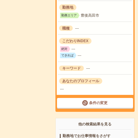
勤務地
豊後高田市
勤務エリア
職種
---
こだわりINDEX
---
絶対
---
できれば
キーワード
---
あなたのプロフィール
---
条件の変更
他の検索結果を見る
勤務地でお仕事情報をさがす