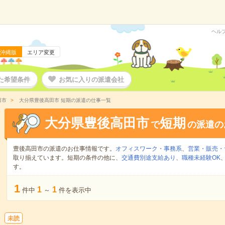
ヘル
沖縄版
エリア変更
た希望条件
お気に入りの派遣会社
田市
大分県豊後高田市 短期の派遣の仕事一覧
大分県豊後高田市
短期
で
の派遣の
豊後高田市の派遣のお仕事情報です。
オフィスワーク・事務系
、
営業・販売・
取り揃えています。短期の条件の他に、
交通費別途支給あり
、
職種未経験OK
す。
1
1
1
件中
～
件を表示中
未読