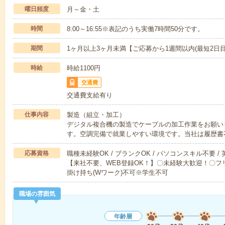
曜日頻度
月～金・土
時間
8:00～16:55※表記のうち実働7時間50分です。
期間
1ヶ月以上3ヶ月未満【ご応募から1週間以内(最短2日
時給
時給1100円
交通費
交通費支給有り
仕事内容
製造（組立・加工）
デジタル複合機の製造でケーブルの加工作業をお願いし
す。空調完備で就業しやすい環境です。当社は履歴書
応募資格
職種未経験OK / ブランクOK / パソコンスキル不要 /
【来社不要、WEB登録OK！】〇未経験大歓迎！〇フリ
掛け持ち(Wワーク)不可※学生不可
職場の雰囲気
年齢層