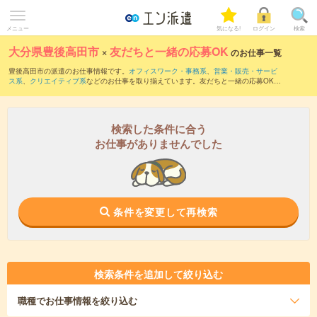
メニュー
気になる!
ログイン
検索
大分県豊後高田市
×
友だちと一緒の応募OK
のお仕事一覧
豊後高田市の派遣のお仕事情報です。
オフィスワーク・事務系
、
営業・販売・サービ
ス系
、
クリエイティブ系
などのお仕事を取り揃えています。友だちと一緒の応募OKの
条件の他に、
交通費別途支給あり
、
職種未経験OK
、
週4日勤務
などのこだわり条件も
取り揃えています。
検索した条件に合う
お仕事がありませんでした
条件を変更して再検索
検索条件を追加して絞り込む
職種
でお仕事情報を絞り込む