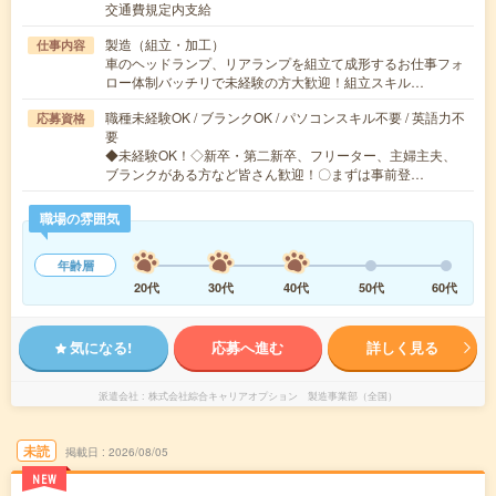
交通費規定内支給
製造（組立・加工）
仕事内容
車のヘッドランプ、リアランプを組立て成形するお仕事フォ
ロー体制バッチリで未経験の方大歓迎！組立スキル…
職種未経験OK / ブランクOK / パソコンスキル不要 / 英語力不
応募資格
要
◆未経験OK！◇新卒・第二新卒、フリーター、主婦主夫、
ブランクがある方など皆さん歓迎！〇まずは事前登…
職場の雰囲気
年齢層
20代
30代
40代
50代
60代
気になる!
応募へ進む
詳しく見る
派遣会社
株式会社綜合キャリアオプション 製造事業部（全国）
未読
掲載日
2026/08/05
NEW