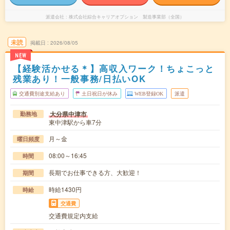
派遣会社
株式会社綜合キャリアオプション 製造事業部（全国）
未読
掲載日
2026/08/05
NEW
【経験活かせる＊】高収入ワーク！ちょこっと
残業あり！一般事務/日払いOK
交通費別途支給あり
土日祝日が休み
WEB登録OK
派遣
大分県中津市
勤務地
東中津駅から車7分
月～金
曜日頻度
08:00～16:45
時間
長期でお仕事できる方、大歓迎！
期間
時給1430円
時給
交通費
交通費規定内支給