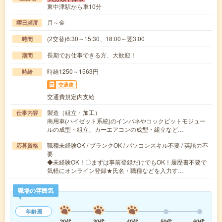
東中津駅から車10分
月～金
曜日頻度
(2交替)6:30～15:30、18:00～翌3:00
時間
長期でお仕事できる方、大歓迎！
期間
時給1250～1563円
時給
交通費
交通費規定内支給
製造（組立・加工）
仕事内容
商用車(ハイゼット系統)のインパネやコックピットモジュー
ルの成型・組立、カーエアコンの成型・組立など…
職種未経験OK / ブランクOK / パソコンスキル不要 / 英語力不
応募資格
要
◆未経験OK！〇まずは事前登録だけでもOK！履歴書不要で
気軽にオンライン登録★氏名・職種などを入力す…
職場の雰囲気
年齢層
20代
30代
40代
50代
60代