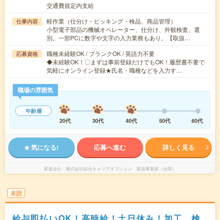
交通費規定内支給
軽作業（仕分け・ピッキング・検品、商品管理）
仕事内容
小型電子部品の機械オペレーター、仕分け、外観検査、選
別。一部PCに数字や文字の入力業務もあり。【取扱…
職種未経験OK / ブランクOK / 英語力不要
応募資格
◆未経験OK！〇まずは事前登録だけでもOK！履歴書不要で
気軽にオンライン登録★氏名・職種などを入力す…
職場の雰囲気
年齢層
20代
30代
40代
50代
60代
気になる!
応募へ進む
詳しく見る
派遣会社
株式会社綜合キャリアオプション 製造事業部（全国）
未読
給与即払いOK！高時給！土日休み！加工、検