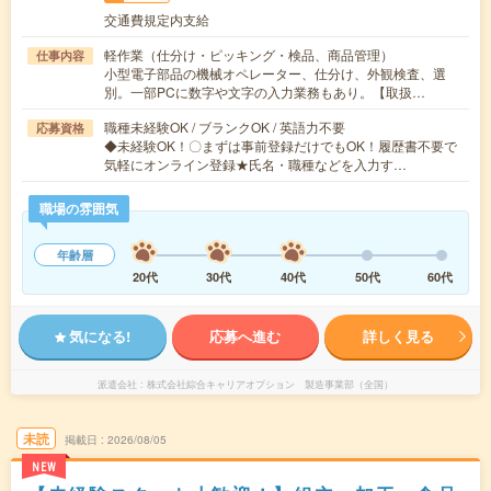
交通費規定内支給
軽作業（仕分け・ピッキング・検品、商品管理）
仕事内容
小型電子部品の機械オペレーター、仕分け、外観検査、選
別。一部PCに数字や文字の入力業務もあり。【取扱…
職種未経験OK / ブランクOK / 英語力不要
応募資格
◆未経験OK！〇まずは事前登録だけでもOK！履歴書不要で
気軽にオンライン登録★氏名・職種などを入力す…
職場の雰囲気
年齢層
20代
30代
40代
50代
60代
気になる!
応募へ進む
詳しく見る
派遣会社
株式会社綜合キャリアオプション 製造事業部（全国）
未読
掲載日
2026/08/05
NEW