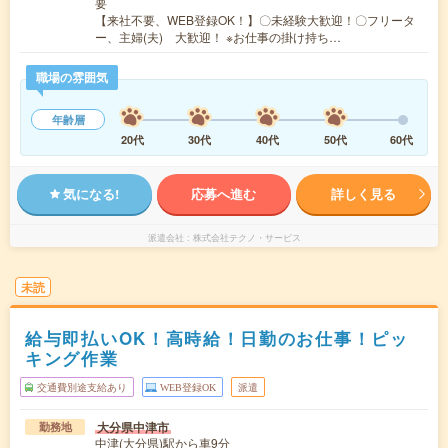
要
【来社不要、WEB登録OK！】〇未経験大歓迎！〇フリータ
ー、主婦(夫) 大歓迎！ ※お仕事の掛け持ち…
職場の雰囲気
年齢層
20代
30代
40代
50代
60代
気になる!
応募へ進む
詳しく見る
派遣会社
株式会社テクノ・サービス
未読
給与即払いOK！高時給！日勤のお仕事！ピッ
キング作業
交通費別途支給あり
WEB登録OK
派遣
大分県中津市
勤務地
中津(大分県)駅から車9分