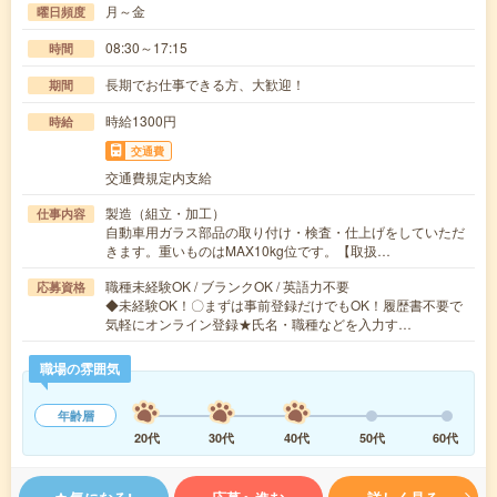
月～金
曜日頻度
08:30～17:15
時間
長期でお仕事できる方、大歓迎！
期間
時給1300円
時給
交通費
交通費規定内支給
製造（組立・加工）
仕事内容
自動車用ガラス部品の取り付け・検査・仕上げをしていただ
きます。重いものはMAX10kg位です。【取扱…
職種未経験OK / ブランクOK / 英語力不要
応募資格
◆未経験OK！〇まずは事前登録だけでもOK！履歴書不要で
気軽にオンライン登録★氏名・職種などを入力す…
職場の雰囲気
年齢層
20代
30代
40代
50代
60代