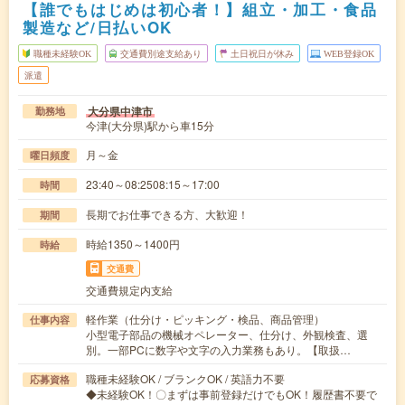
【誰でもはじめは初心者！】組立・加工・食品
製造など/日払いOK
職種未経験OK
交通費別途支給あり
土日祝日が休み
WEB登録OK
派遣
大分県中津市
勤務地
今津(大分県)駅から車15分
月～金
曜日頻度
23:40～08:2508:15～17:00
時間
長期でお仕事できる方、大歓迎！
期間
時給1350～1400円
時給
交通費
交通費規定内支給
軽作業（仕分け・ピッキング・検品、商品管理）
仕事内容
小型電子部品の機械オペレーター、仕分け、外観検査、選
別。一部PCに数字や文字の入力業務もあり。【取扱…
職種未経験OK / ブランクOK / 英語力不要
応募資格
◆未経験OK！〇まずは事前登録だけでもOK！履歴書不要で