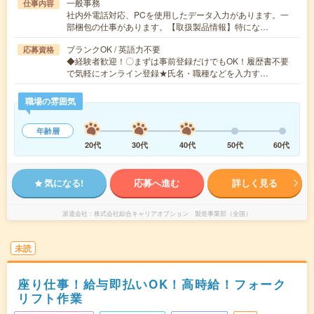
一般事務
仕事内容
社内外電話対応、PCを使用したデータ入力があります。一
部梱包の仕事があります。【取扱製品情報】特にな…
ブランクOK / 英語力不要
応募資格
◆経験者歓迎！〇まずは事前登録だけでもOK！履歴書不要
で気軽にオンライン登録★氏名・職種などを入力す…
職場の雰囲気
年齢層
20代
30代
40代
50代
60代
気になる!
応募へ進む
詳しく見る
派遣会社
株式会社綜合キャリアオプション 製造事業部（全国）
未読
座り仕事！給与即払いOK！高時給！フォーク
リフト作業