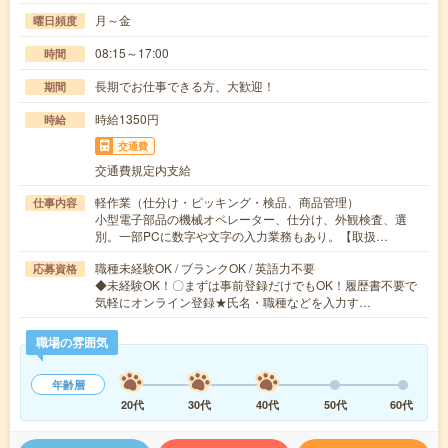
月～金
曜日頻度
08:15～17:00
時間
長期でお仕事できる方、大歓迎！
期間
時給1350円
時給
交通費
交通費規定内支給
軽作業（仕分け・ピッキング・検品、商品管理）
仕事内容
小型電子部品の機械オペレーター、仕分け、外観検査、選
別。一部PCに数字や文字の入力業務もあり。【取扱…
職種未経験OK / ブランクOK / 英語力不要
応募資格
◆未経験OK！〇まずは事前登録だけでもOK！履歴書不要で
気軽にオンライン登録★氏名・職種などを入力す…
職場の雰囲気
年齢層
20代
30代
40代
50代
60代