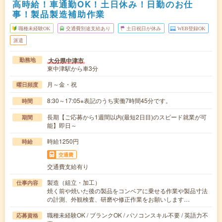
高時給！車通勤OK！土日休み！日勤のお仕
事！製品製造補助作業
職種未経験OK
交通費別途支給あり
土日祝日が休み
WEB登録OK
派遣
大分県中津市
勤務地
東中津駅から車3分
月～金・祝
曜日頻度
8:30～17:05※表記のうち実働7時間45分です。
時間
長期【ご応募から1週間以内(最短2日目)のスピード就業が可
期間
能】即日～
時給1250円
時給
交通費
交通費支給有り
製造（組立・加工）
仕事内容
焼く前や焼いた後の製品をコンベアに乗せる作業や製品寸法
の計測、外観検査、研磨や修正作業をお願いします…
職種未経験OK / ブランクOK / パソコンスキル不要 / 英語力不
応募資格