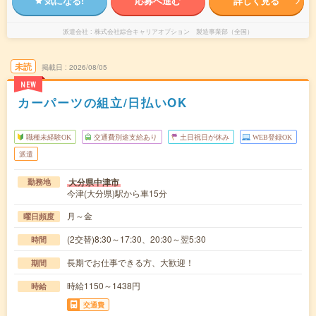
気になる!
応募へ進む
詳しく見る
派遣会社
株式会社綜合キャリアオプション 製造事業部（全国）
未読
掲載日
2026/08/05
NEW
カーパーツの組立/日払いOK
職種未経験OK
交通費別途支給あり
土日祝日が休み
WEB登録OK
派遣
大分県中津市
勤務地
今津(大分県)駅から車15分
月～金
曜日頻度
(2交替)8:30～17:30、20:30～翌5:30
時間
長期でお仕事できる方、大歓迎！
期間
時給1150～1438円
時給
交通費