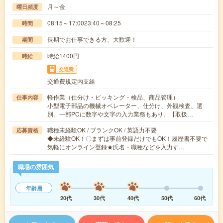
月～金
曜日頻度
08:15～17:0023:40～08:25
時間
長期でお仕事できる方、大歓迎！
期間
時給1400円
時給
交通費
交通費規定内支給
軽作業（仕分け・ピッキング・検品、商品管理）
仕事内容
小型電子部品の機械オペレーター、仕分け、外観検査、選
別。一部PCに数字や文字の入力業務もあり。【取扱…
職種未経験OK / ブランクOK / 英語力不要
応募資格
◆未経験OK！〇まずは事前登録だけでもOK！履歴書不要で
気軽にオンライン登録★氏名・職種などを入力す…
職場の雰囲気
年齢層
20代
30代
40代
50代
60代