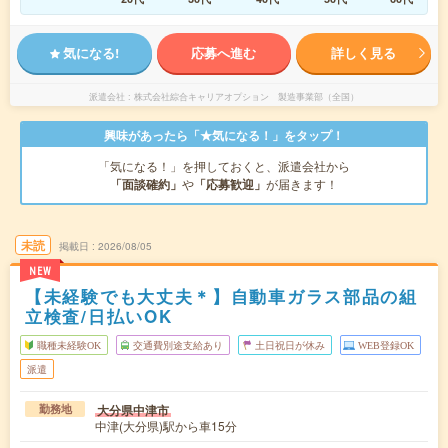
気になる!
応募へ進む
詳しく見る
派遣会社
株式会社綜合キャリアオプション 製造事業部（全国）
興味があったら「★気になる！」をタップ！
「気になる！」を押しておくと、派遣会社から
「面談確約」
や
「応募歓迎」
が届きます！
未読
掲載日
2026/08/05
NEW
【未経験でも大丈夫＊】自動車ガラス部品の組
立検査/日払いOK
職種未経験OK
交通費別途支給あり
土日祝日が休み
WEB登録OK
派遣
大分県中津市
勤務地
中津(大分県)駅から車15分