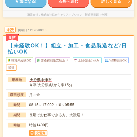
気になる!
応募へ進む
詳しく見る
派遣会社
株式会社綜合キャリアオプション 製造事業部（全国）
未読
掲載日
2026/08/05
NEW
【未経験OK！】組立・加工・食品製造など/日
払いOK
職種未経験OK
交通費別途支給あり
土日祝日が休み
WEB登録OK
派遣
大分県中津市
勤務地
今津(大分県)駅から車15分
月～金
曜日頻度
08:15～17:0021:10～05:55
時間
長期でお仕事できる方、大歓迎！
期間
時給1400円
時給
交通費