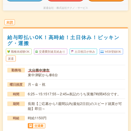
派遣会社
株式会社テクノ・サービス
未読
給与即払いOK！高時給！土日休み！ピッキン
グ・運搬
職種未経験OK
交通費別途支給あり
土日祝日が休み
WEB登録OK
派遣
大分県中津市
勤務地
東中津駅から車6分
月～金・祝
曜日頻度
6:25～15:1517:55～2:45※表記のうち実働7時間45分です。
時間
長期【ご応募から1週間以内(最短2日目)のスピード就業が可
期間
能】即日～
時給1150円
時給
交通費