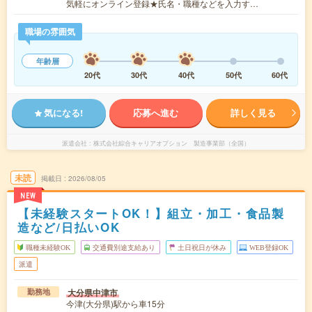
気軽にオンライン登録★氏名・職種などを入力す…
職場の雰囲気
年齢層
20代
30代
40代
50代
60代
気になる!
応募へ進む
詳しく見る
派遣会社
株式会社綜合キャリアオプション 製造事業部（全国）
未読
掲載日
2026/08/05
NEW
【未経験スタートOK！】組立・加工・食品製
造など/日払いOK
職種未経験OK
交通費別途支給あり
土日祝日が休み
WEB登録OK
派遣
大分県中津市
勤務地
今津(大分県)駅から車15分