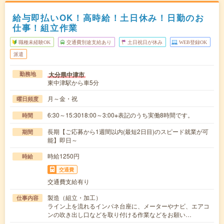
給与即払いOK！高時給！土日休み！日勤のお
仕事！組立作業
職種未経験OK
交通費別途支給あり
土日祝日が休み
WEB登録OK
派遣
大分県中津市
勤務地
東中津駅から車5分
月～金・祝
曜日頻度
6:30～15:3018:00～3:00※表記のうち実働8時間です。
時間
長期【ご応募から1週間以内(最短2日目)のスピード就業が可
期間
能】即日～
時給1250円
時給
交通費
交通費支給有り
製造（組立・加工）
仕事内容
ライン上を流れるインパネ台座に、メーターやナビ、エアコ
ンの吹き出し口などを取り付ける作業などをお願い…