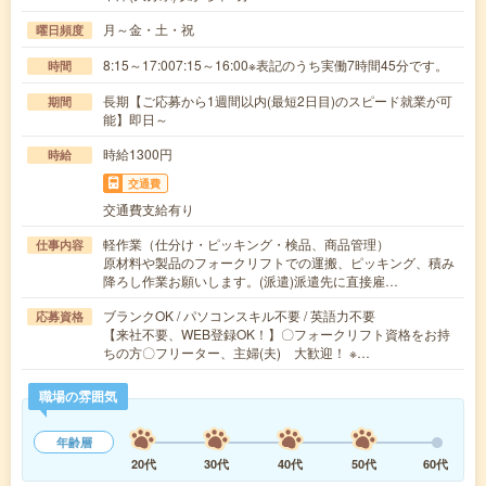
月～金・土・祝
曜日頻度
8:15～17:007:15～16:00※表記のうち実働7時間45分です。
時間
長期【ご応募から1週間以内(最短2日目)のスピード就業が可
期間
能】即日～
時給1300円
時給
交通費
交通費支給有り
軽作業（仕分け・ピッキング・検品、商品管理）
仕事内容
原材料や製品のフォークリフトでの運搬、ピッキング、積み
降ろし作業お願いします。(派遣)派遣先に直接雇…
ブランクOK / パソコンスキル不要 / 英語力不要
応募資格
【来社不要、WEB登録OK！】〇フォークリフト資格をお持
ちの方〇フリーター、主婦(夫) 大歓迎！ ※…
職場の雰囲気
年齢層
20代
30代
40代
50代
60代