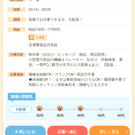
00:15～09:00
時間
長期でお仕事できる方、大歓迎！
期間
時給1400～1750円
時給
交通費
交通費規定内支給
軽作業（仕分け・ピッキング・検品、商品管理）
仕事内容
小型電子部品の機械オペレーター、仕分け、外観検査、選
別。一部PCに数字や文字の入力業務もあり。【取扱…
職種未経験OK / ブランクOK / 英語力不要
応募資格
◆未経験OK！〇まずは事前登録だけでもOK！履歴書不要で
気軽にオンライン登録★氏名・職種などを入力す…
職場の雰囲気
年齢層
20代
30代
40代
50代
60代
気になる!
応募へ進む
詳しく見る