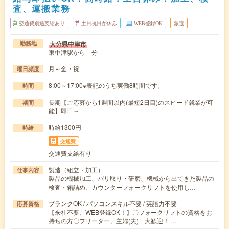
査、運搬業務
交通費別途支給あり
土日祝日が休み
WEB登録OK
派遣
大分県中津市
勤務地
東中津駅から---分
月～金・祝
曜日頻度
8:00～17:00※表記のうち実働8時間です。
時間
長期【ご応募から1週間以内(最短2日目)のスピード就業が可
期間
能】即日～
時給1300円
時給
交通費
交通費支給有り
製造（組立・加工）
仕事内容
製品の機械加工、バリ取り・研磨、機械から出てきた製品の
検査・箱詰め、カウンターフォークリフトを使用し…
ブランクOK / パソコンスキル不要 / 英語力不要
応募資格
【来社不要、WEB登録OK！】〇フォークリフトの資格をお
持ちの方〇フリーター、主婦(夫) 大歓迎！ …