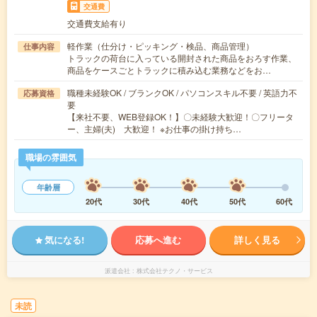
交通費
交通費支給有り
軽作業（仕分け・ピッキング・検品、商品管理）
仕事内容
トラックの荷台に入っている開封された商品をおろす作業、
商品をケースごとトラックに積み込む業務などをお…
職種未経験OK / ブランクOK / パソコンスキル不要 / 英語力不
応募資格
要
【来社不要、WEB登録OK！】〇未経験大歓迎！〇フリータ
ー、主婦(夫) 大歓迎！ ※お仕事の掛け持ち…
職場の雰囲気
年齢層
20代
30代
40代
50代
60代
気になる!
応募へ進む
詳しく見る
派遣会社
株式会社テクノ・サービス
未読