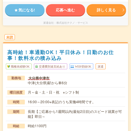
気になる!
応募へ進む
詳しく見る
派遣会社
株式会社テクノ・サービス
未読
高時給！車通勤OK！平日休み！日勤のお仕
事！飲料水の積み込み
職種未経験OK
交通費別途支給あり
WEB登録OK
派遣
大分県中津市
勤務地
中津(大分県)駅から車6分
月～金・土・日・祝 ※シフト制
曜日頻度
16:00～20:00※表記のうち実働4時間です。
時間
長期【ご応募から1週間以内(最短2日目)のスピード就業が可
期間
能】即日～
時給1100円
時給