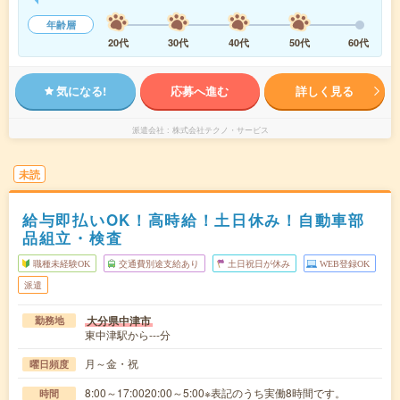
年齢層
20代
30代
40代
50代
60代
気になる!
応募へ進む
詳しく見る
派遣会社
株式会社テクノ・サービス
未読
給与即払いOK！高時給！土日休み！自動車部
品組立・検査
職種未経験OK
交通費別途支給あり
土日祝日が休み
WEB登録OK
派遣
大分県中津市
勤務地
東中津駅から---分
月～金・祝
曜日頻度
8:00～17:0020:00～5:00※表記のうち実働8時間です。
時間