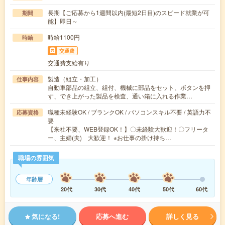
長期【ご応募から1週間以内(最短2日目)のスピード就業が可
期間
能】即日～
時給1100円
時給
交通費
交通費支給有り
製造（組立・加工）
仕事内容
自動車部品の組立、組付、機械に部品をセット、ボタンを押
す、でき上がった製品を検査、通い箱に入れる作業…
職種未経験OK / ブランクOK / パソコンスキル不要 / 英語力不
応募資格
要
【来社不要、WEB登録OK！】〇未経験大歓迎！〇フリータ
ー、主婦(夫) 大歓迎！ ※お仕事の掛け持ち…
職場の雰囲気
年齢層
20代
30代
40代
50代
60代
気になる!
応募へ進む
詳しく見る