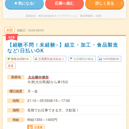
気になる!
応募へ進む
詳しく見る
派遣会社
株式会社綜合キャリアオプション 製造事業部（全国）
未読
掲載日
2026/08/05
NEW
【経験不問！未経験○】組立・加工・食品製造
など/日払いOK
職種未経験OK
交通費別途支給あり
土日祝日が休み
WEB登録OK
派遣
大分県中津市
勤務地
今津(大分県)駅から車15分
月～金
曜日頻度
21:10～05:5508:15～17:00
時間
長期でお仕事できる方、大歓迎！
期間
時給1350～1400円
時給
交通費