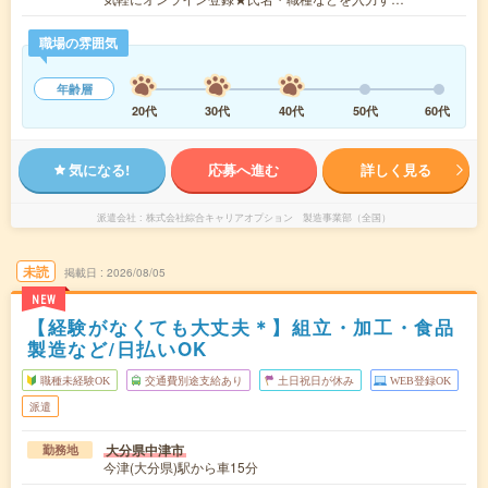
職場の雰囲気
年齢層
20代
30代
40代
50代
60代
気になる!
応募へ進む
詳しく見る
派遣会社
株式会社綜合キャリアオプション 製造事業部（全国）
未読
掲載日
2026/08/05
NEW
【経験がなくても大丈夫＊】組立・加工・食品
製造など/日払いOK
職種未経験OK
交通費別途支給あり
土日祝日が休み
WEB登録OK
派遣
大分県中津市
勤務地
今津(大分県)駅から車15分