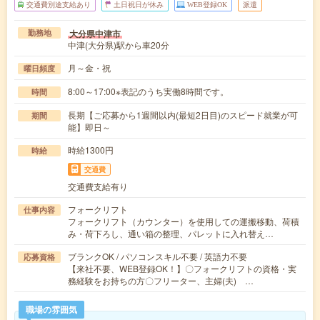
交通費別途支給あり
土日祝日が休み
WEB登録OK
派遣
大分県中津市
勤務地
中津(大分県)駅から車20分
月～金・祝
曜日頻度
8:00～17:00※表記のうち実働8時間です。
時間
長期【ご応募から1週間以内(最短2日目)のスピード就業が可
期間
能】即日～
時給1300円
時給
交通費
交通費支給有り
フォークリフト
仕事内容
フォークリフト（カウンター）を使用しての運搬移動、荷積
み・荷下ろし、通い箱の整理、パレットに入れ替え…
ブランクOK / パソコンスキル不要 / 英語力不要
応募資格
【来社不要、WEB登録OK！】〇フォークリフトの資格・実
務経験をお持ちの方〇フリーター、主婦(夫) …
職場の雰囲気