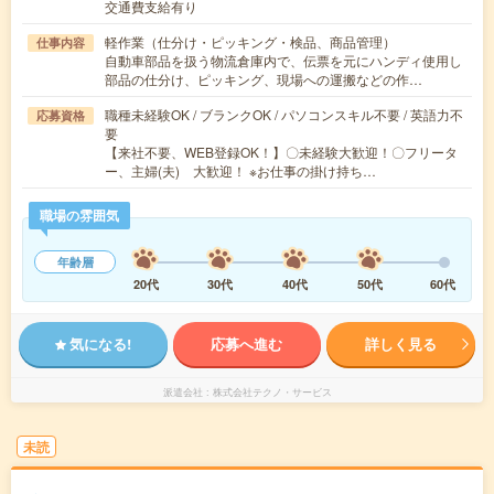
交通費支給有り
軽作業（仕分け・ピッキング・検品、商品管理）
仕事内容
自動車部品を扱う物流倉庫内で、伝票を元にハンディ使用し
部品の仕分け、ピッキング、現場への運搬などの作…
職種未経験OK / ブランクOK / パソコンスキル不要 / 英語力不
応募資格
要
【来社不要、WEB登録OK！】〇未経験大歓迎！〇フリータ
ー、主婦(夫) 大歓迎！ ※お仕事の掛け持ち…
職場の雰囲気
年齢層
20代
30代
40代
50代
60代
気になる!
応募へ進む
詳しく見る
派遣会社
株式会社テクノ・サービス
未読