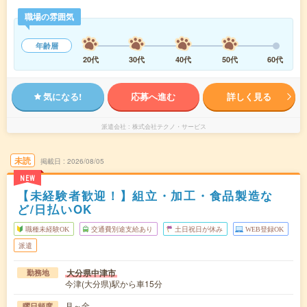
職場の雰囲気
年齢層
20代
30代
40代
50代
60代
気になる!
応募へ進む
詳しく見る
派遣会社
株式会社テクノ・サービス
未読
掲載日
2026/08/05
NEW
【未経験者歓迎！】組立・加工・食品製造な
ど/日払いOK
職種未経験OK
交通費別途支給あり
土日祝日が休み
WEB登録OK
派遣
大分県中津市
勤務地
今津(大分県)駅から車15分
月～金
曜日頻度