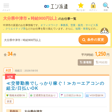
メニュー
気になる!
ログイン
検索
大分県中津市
×
時給900円以上
のお仕事一覧
中津市の派遣のお仕事情報です。
オフィスワーク・事務系
、
営業・販売・サービス系
、
クリエイティブ系
などのお仕事を取り揃えています。さらに、
短期
・
単発
などの期
間や、
職種未経験OK
などのこだわり条件で絞り込んでいただけます。
条件の変更
時給
1050円以上
・
1800円以上
の求人はこちら
大分県中津市 / 時給900円以上
当サイトでは法令を遵守し、最低賃金以上の求人のみを掲載しています。
34
1,250
全
件
平均時給:
円
時給順
新着順
未読
掲載日
2026/08/05
NEW
≪交替勤務でしっかり稼ぐ！≫カーエアコンの
組立/日払いOK
職種未経験OK
交通費別途支給あり
土日祝日が休み
WEB登録OK
派遣
大分県中津市
勤務地