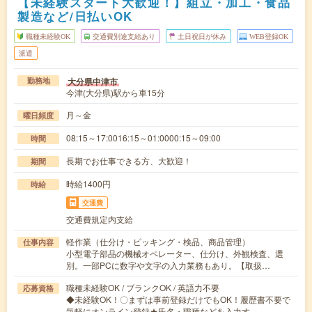
【未経験スタート大歓迎！】組立・加工・食品
製造など/日払いOK
職種未経験OK
交通費別途支給あり
土日祝日が休み
WEB登録OK
派遣
大分県中津市
勤務地
今津(大分県)駅から車15分
月～金
曜日頻度
08:15～17:0016:15～01:0000:15～09:00
時間
長期でお仕事できる方、大歓迎！
期間
時給1400円
時給
交通費
交通費規定内支給
軽作業（仕分け・ピッキング・検品、商品管理）
仕事内容
小型電子部品の機械オペレーター、仕分け、外観検査、選
別。一部PCに数字や文字の入力業務もあり。【取扱…
職種未経験OK / ブランクOK / 英語力不要
応募資格
◆未経験OK！〇まずは事前登録だけでもOK！履歴書不要で
気軽にオンライン登録★氏名・職種などを入力す…