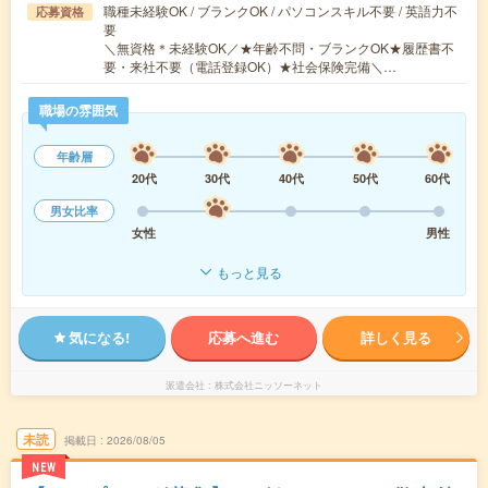
職種未経験OK / ブランクOK / パソコンスキル不要 / 英語力不
応募資格
要
＼無資格＊未経験OK／★年齢不問・ブランクOK★履歴書不
要・来社不要（電話登録OK）★社会保険完備＼…
職場の雰囲気
年齢層
20代
30代
40代
50代
60代
男女比率
女性
男性
もっと見る
気になる!
応募へ進む
詳しく見る
派遣会社
株式会社ニッソーネット
未読
掲載日
2026/08/05
NEW