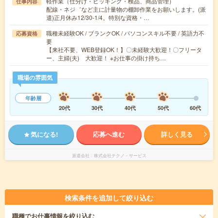
軽作業（仕分け・ピッキング・検品、商品管理）
仕事内容
配線・ネジ゛など主に計量物の棚卸作業をお願いします。(派
遣)正月休み12/30-1/4。特別な資格・…
職種未経験OK / ブランクOK / パソコンスキル不要 / 英語力不
応募資格
要
【来社不要、WEB登録OK！】〇未経験大歓迎！〇フリータ
ー、主婦(夫) 大歓迎！ ※お仕事の掛け持ち…
職場の雰囲気
年齢層
20代
30代
40代
50代
60代
気になる!
応募へ進む
詳しく見る
派遣会社
株式会社テクノ・サービス
検索条件を追加して絞り込む
職種
でお仕事情報を絞り込む