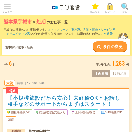
メニュー
気になる!
ログイン
検索
熊本県宇城市
×
短期
のお仕事一覧
宇城市の派遣のお仕事情報です。
オフィスワーク・事務系
、
営業・販売・サービス系
、
クリエイティブ系
などのお仕事を取り揃えています。短期の条件の他に、
交通費別
途支給あり
、
職種未経験OK
、
友だちと一緒の応募OK
などでもお探し頂けます。
条件の変更
熊本県宇城市 / 短期
6
1,283
全
件
平均時給:
円
時給順
新着順
未読
掲載日
2026/08/08
NEW
【小規模施設だから安心】未経験OK＊お話し
相手などのサポートからまずはスタート！
職種未経験OK
交通費別途支給あり
土日祝日が休み
WEB登録OK
派遣
熊本県宇城市
勤務地