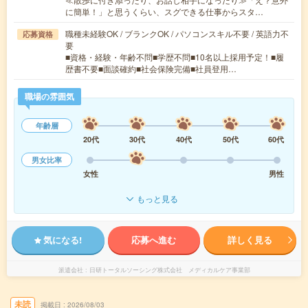
に簡単！」と思うくらい、スグできる仕事からスタ…
職種未経験OK / ブランクOK / パソコンスキル不要 / 英語力不
応募資格
要
■資格・経験・年齢不問■学歴不問■10名以上採用予定！■履
歴書不要■面談確約■社会保険完備■社員登用…
職場の雰囲気
年齢層
20代
30代
40代
50代
60代
男女比率
女性
男性
もっと見る
気になる!
応募へ進む
詳しく見る
派遣会社
日研トータルソーシング株式会社 メディカルケア事業部
未読
掲載日
2026/08/03