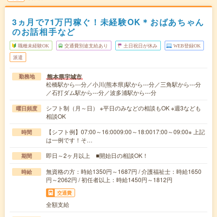
3ヵ月で71万円稼ぐ！未経験OK＊おばあちゃん
のお話相手など
職種未経験OK
交通費別途支給あり
土日祝日が休み
WEB登録OK
派遣
熊本県宇城市
勤務地
松橋駅から---分／小川(熊本県)駅から---分／三角駅から---分
／石打ダム駅から---分／波多浦駅から---分
シフト制（月～日） ※平日のみなどの相談もOK ※週3なども
曜日頻度
相談OK
【シフト例】07:00～16:0009:00～18:0017:00～09:00※ 上記
時間
は一例です！そ…
即日～2ヶ月以上 ■開始日の相談OK！
期間
無資格の方：時給1350円～1687円 / 介護福祉士：時給1650
時給
円～2062円 / 初任者以上：時給1450円～1812円
交通費
全額支給