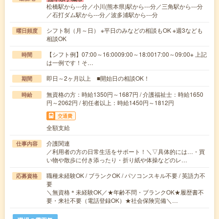
松橋駅から---分／小川(熊本県)駅から---分／三角駅から---分
／石打ダム駅から---分／波多浦駅から---分
シフト制（月～日） ※平日のみなどの相談もOK ※週3なども
曜日頻度
相談OK
【シフト例】07:00～16:0009:00～18:0017:00～09:00※ 上記
時間
は一例です！そ…
即日～2ヶ月以上 ■開始日の相談OK！
期間
無資格の方：時給1350円～1687円 / 介護福祉士：時給1650
時給
円～2062円 / 初任者以上：時給1450円～1812円
交通費
全額支給
介護関連
仕事内容
／利用者の方の日常生活をサポート！＼▽具体的には…・買
い物や散歩に付き添ったり・折り紙や体操などのレ…
職種未経験OK / ブランクOK / パソコンスキル不要 / 英語力不
応募資格
要
＼無資格＊未経験OK／★年齢不問・ブランクOK★履歴書不
要・来社不要（電話登録OK）★社会保険完備＼…