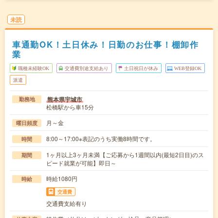
未読
車通勤OK！土日休み！日勤のお仕事！棚卸作
業
職種未経験OK
交通費別途支給あり
土日祝日が休み
WEB登録OK
派遣
熊本県宇城市
勤務地
松橋駅から車15分
月～金
曜日頻度
8:00～17:00※表記のうち実働8時間です。
時間
1ヶ月以上3ヶ月未満【ご応募から1週間以内(最短2日目)のス
期間
ピード就業が可能】即日～
時給1080円
時給
交通費
交通費支給有り