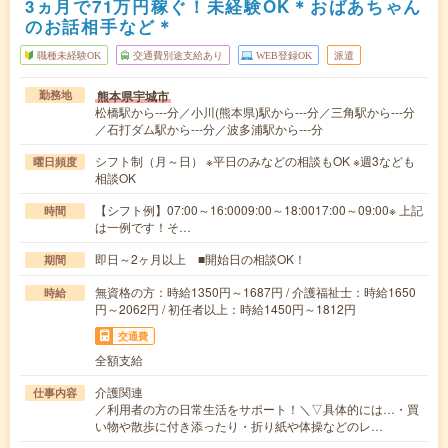
3ヵ月で71万円稼ぐ！未経験OK＊おばあちゃん
のお話相手など＊
職種未経験OK
交通費別途支給あり
WEB登録OK
派遣
熊本県宇城市
勤務地
松橋駅から---分／小川(熊本県)駅から---分／三角駅から---分
／石打ダム駅から---分／波多浦駅から---分
シフト制（月～日） ※平日のみなどの相談もOK ※週3なども
曜日頻度
相談OK
【シフト例】07:00～16:0009:00～18:0017:00～09:00※ 上記
時間
は一例です！そ…
即日～2ヶ月以上 ■開始日の相談OK！
期間
無資格の方：時給1350円～1687円 / 介護福祉士：時給1650
時給
円～2062円 / 初任者以上：時給1450円～1812円
交通費
全額支給
介護関連
仕事内容
／利用者の方の日常生活をサポート！＼▽具体的には…・買
い物や散歩に付き添ったり・折り紙や体操などのレ…