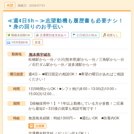
未読
掲載日
2026/07/31
≪週4日5h～≫志望動機も履歴書も必要ナシ！
＊身の回りのお手伝い
職種未経験OK
交通費別途支給あり
土日祝日が休み
残業なし
WEB登録OK
派遣
熊本県宇城市
勤務地
松橋駅から---分／小川(熊本県)駅から---分／三角駅から---分
／石打ダム駅から---分／波多浦駅から---分
週4日～ ■曜日固定の相談OK！ ■希望の曜日があればご相談
曜日頻度
ください！
1日5時間からOK！■シフト例(1)8:00～13:00(2)10:00～
時間
15:00(3)12:00…
【積極採用中！】＊1年以上勤務している方が多数！ご応募
期間
から最短2～3日後の就業も相談可能です！
無資格未経験：時給1300円～ ■週払いOK ■扶養内OK
時給
交通費
交通費全額支給（ガソリン代もOK！）