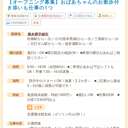
【オープニング募集】おばあちゃんのお散歩付
き添いも仕事の1つ
職種未経験OK
交通費別途支給あり
土日祝日が休み
残業なし
WEB登録OK
派遣
熊本県宇城市
勤務地
松橋駅から---分／小川(熊本県)駅から---分／三角駅から---分
／石打ダム駅から---分／波多浦駅から---分
週2日～OK ■曜日固定の相談OK！ ■希望の曜日があればご相
曜日頻度
談ください！
9:00～18:00（休憩60分）■ご希望があれば下記シフトも
時間
OK！早番 7:00～16:00遅番 …
【8月中のスタートOK！急募！】2カ月～ ■ご応募から最短
期間
2～3日後に就業が可能です！
無資格未経験：時給1300円～ ■週払いOK ■扶養内OK ■
時給
日収1万400円以上
交通費
交通費全額支給（ガソリン代もOK！）
介護関連
仕事内容
≪散歩に付き添ったり、お話し相手になったり≫「え？意外