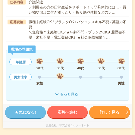
介護関連
仕事内容
／利用者の方の日常生活をサポート！＼▽具体的には…・買
い物や散歩に付き添ったり・折り紙や体操などのレ…
職種未経験OK / ブランクOK / パソコンスキル不要 / 英語力不
応募資格
要
＼無資格＊未経験OK／★年齢不問・ブランクOK★履歴書不
要・来社不要（電話登録OK）★社会保険完備＼…
職場の雰囲気
年齢層
20代
30代
40代
50代
60代
男女比率
女性
男性
もっと見る
気になる!
応募へ進む
詳しく見る
派遣会社
株式会社ニッソーネット