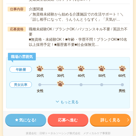
介護関連
仕事内容
／無資格未経験から始める介護施設での生活サポート！＼
「話し相手になって、うんうんとうなずく」「天気が…
職種未経験OK / ブランクOK / パソコンスキル不要 / 英語力不
応募資格
要
■無資格・未経験OK！■年齢・学歴不問！ブランクOK!■10名
以上採用予定！■履歴書不要■社会保険完…
職場の雰囲気
年齢層
20代
30代
40代
50代
60代
男女比率
女性
男性
もっと見る
気になる!
応募へ進む
詳しく見る
派遣会社
日研トータルソーシング株式会社 メディカルケア事業部