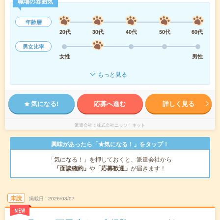
職場の雰囲気
年齢層
20代
30代
40代
50代
60代
男女比率
女性
男性
もっと見る
気になる!
応募へ進む
詳しく見る
派遣会社
株式会社ニッソーネット
興味があったら「★気になる！」をタップ！
「気になる！」を押しておくと、派遣会社から
「面談確約」
や
「応募歓迎」
が届きます！
未読
掲載日
2026/08/07
NEW