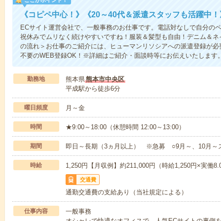
《コピペ中心！》《20～40代＆派遣スタッフも活躍中！
ECサイト運営会社で、一般事務のお仕事です。電話対なしで自分の
祝休みでムリなく続けやすいですね！服装＆髪型も自由！デニム＆ネ
の流れ＞お仕事のご紹介には、ヒューマンリソシアへの派遣登録が必
不要のWEB登録OK！※詳細はご紹介・面談時等にお伝えいたします
勤務地
熊本県
熊本市中央区
平成駅から徒歩6分
曜日頻度
月～金
時間
★9:00～18:00（休憩時間 12:00～13:00）
期間
即日～長期（3ヵ月以上） ※急募 ○9月～、10月
時給
1,250円【月収例】約211,000円（時給1,250円×実働8
交通費
通勤交通費の支給あり（当社規定による）
仕事内容
一般事務
オシャレで快適なオフィスで、人気ECサイトの裏側