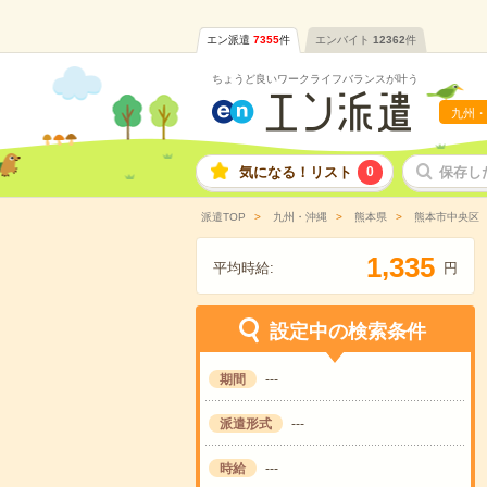
エン派遣
7355
件
エンバイト
12362
件
ちょうど良いワークライフバランスが叶う
九州・
気になる！リスト
0
保存し
派遣TOP
九州・沖縄
熊本県
熊本市中央区
,
1
3
3
5
平均時給:
円
設定中の検索条件
期間
---
派遣形式
---
時給
---