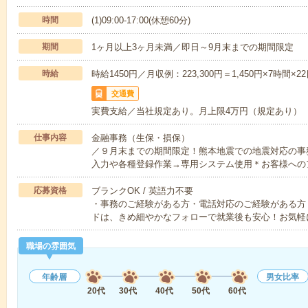
時間
(1)09:00-17:00(休憩60分)
期間
1ヶ月以上3ヶ月未満／即日～9月末までの期間限定
時給
時給1450円／月収例：223,300円＝1,450円×7時
交通費
実費支給／当社規定あり。月上限4万円（規定あり）
仕事内容
金融事務（生保・損保）
／９月末までの期間限定！熊本地震での地震対応の事
入力や各種登録作業→専用システム使用＊お客様への
応募資格
ブランクOK / 英語力不要
・事務のご経験がある方・電話対応のご経験がある方・
ドは、きめ細やかなフォローで就業後も安心！お気軽
職場の雰囲気
年齢層
男女比率
20代
30代
40代
50代
60代