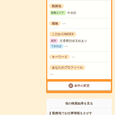
勤務地
中央区
勤務エリア
職種
---
こだわりINDEX
交通費別途支給あり
絶対
---
できれば
キーワード
---
あなたのプロフィール
---
条件の変更
他の検索結果を見る
勤務地でお仕事情報をさがす