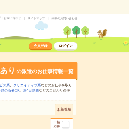
プ・お問い合わせ
サイトマップ
掲載のお問い合わせ
会員登録
ログイン
給あり
の派遣のお仕事情報一覧
ビス系
、
クリエイティブ系
などのお仕事を取り
緒の応募OK
、
週4日勤務
などのこだわり条件
新着順
一括
応募