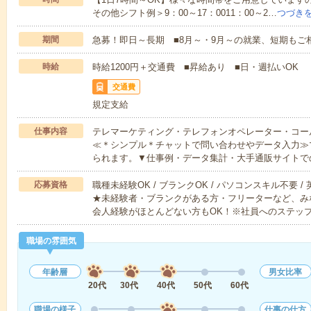
その他シフト例＞9：00～17：0011：00～2…
つづき
期間
急募！即日～長期 ■8月～・9月～の就業、短期もご
時給
時給1200円＋交通費 ■昇給あり ■日・週払いOK
交通費
規定支給
仕事内容
テレマーケティング・テレフォンオペレーター・コー
≪＊シンプル＊チャットで問い合わせやデータ入力≫
られます。▼仕事例・データ集計・大手通販サイトで
応募資格
職種未経験OK / ブランクOK / パソコンスキル不要 /
★未経験者・ブランクがある方・フリーターなど、み
会人経験がほとんどない方もOK！※社員へのステッ
職場の雰囲気
年齢層
男女比率
20代
30代
40代
50代
60代
職場の様子
仕事の仕方