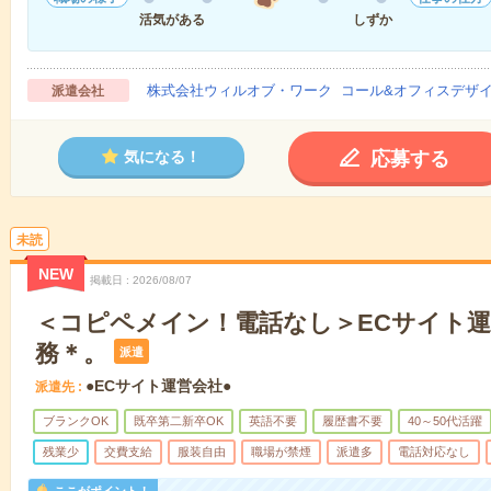
活気がある
しずか
株式会社ウィルオブ・ワーク コール&オフィスデザ
派遣会社
応募する
気になる！
未読
NEW
掲載日
2026/08/07
＜コピペメイン！電話なし＞ECサイト
務＊。
派遣
●ECサイト運営会社●
派遣先
ブランクOK
既卒第二新卒OK
英語不要
履歴書不要
40～50代活躍
残業少
交費支給
服装自由
職場が禁煙
派遣多
電話対応なし
ここがポイント！