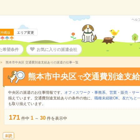
ヘル
沖縄版
エリア変更
た希望条件
お気に入りの派遣会社
熊本市中央区 交通費別途支給ありの派遣の仕事一覧
熊本市中央区
交通費別途支
で
中央区の派遣のお仕事情報です。
オフィスワーク・事務系
、
営業・販売・サー
揃えています。交通費別途支給ありの条件の他に、
職種未経験OK
、
友だちと一
も取り揃えています。
171
1
30
件中
～
件を表示中
未読