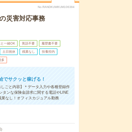
No.RANDKUWKUM106384
での災害対応事務
と一緒OK
英語不要
履歴書不要
土日祝休
残業なし
扶養控内
遣多
給でサクッと稼げる！
おしごと内容】＊データ入力や各種登録作
タンな保険金請求に関する電話やLINE
、残業なし！オフィスカジュアル勤務
制）