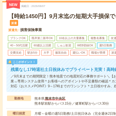
NEW
掲載日
2026/08/07
【時給1450円】9月末迄の短期大手損保
派遣
損害保険事業
派遣先
ブランクOK
既卒第二新卒OK
10名以上の大量募集
複数名募集
友達
40～50代活躍
60歳以上活躍
しゅふ歓迎
WEB登録OK
週5日勤務
交費支給
駅歩5分
大手
服装自由
週払いOK
職場が禁煙
派
ここがポイント！
残業なし17時退社土日祝休みでプライベート充実！高時
／9月末までの期間限定！熊本地震での地震対応の事務サポート＼【
業→専用システム使用＊お客様へのアポイントや不足書類の確認＊カン
対応《おススメPOINT》9～17時までのワンシフト＊土日祝やすみ
勤務地
熊本県
熊本市中央区
熊本駅前駅からバス15分／健軍町駅からバス30分
曜日頻度
月曜～金曜の週5日勤務/土日祝日休み（完全週休2日