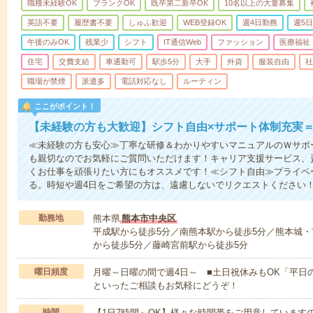
職種未経験OK
ブランクOK
既卒第二新卒OK
10名以上の大量募集
英語不要
履歴書不要
しゅふ歓迎
WEB登録OK
週4日勤務
週5
午後のみOK
残業少
シフト
IT通信Web
ファッション
医療福祉
住宅
交費支給
車通勤可
駅歩5分
大手
外資
服装自由
社
職場が禁煙
派遣多
電話対応なし
ルーティン
ここがポイント！
【未経験の方も大歓迎】シフト自由×サポート体制充実
≪未経験の方も安心≫丁寧な研修＆わかりやすいマニュアルのＷサポ
も親切なのでお気軽にご質問いただけます！キャリア支援サービス、
くお仕事を頑張りたい方にもオススメです！≪シフト自由≫プライベ
る。時短や週4日をご希望の方は、遠慮しないでリクエストください
勤務地
熊本県
熊本市中央区
平成駅から徒歩5分／南熊本駅から徒歩5分／熊本城・
から徒歩5分／藤崎宮前駅から徒歩5分
曜日頻度
月曜～日曜の間で週4日～ ■土日祝休みもOK「平日
といったご相談もお気軽にどうぞ！
時間
【1日7時間～OK】様々な時間帯をご用意しています