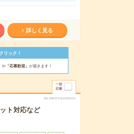
詳しく見る
クリック！
」
や
「応募歓迎」
が届きます！
一括
応募
No.SMCKYUco430101
ャット対応など