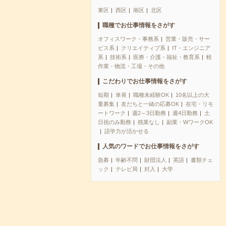
東区
西区
南区
北区
職種でお仕事情報をさがす
オフィスワーク・事務系
営業・販売・サー
ビス系
クリエイティブ系
IT・エンジニア
系
技術系
医療・介護・福祉・教育系
軽
作業・物流・工場・その他
こだわりでお仕事情報をさがす
短期
単発
職種未経験OK
10名以上の大
量募集
友だちと一緒の応募OK
在宅・リモ
ートワーク
週2～3日勤務
週4日勤務
土
日祝のみ勤務
残業なし
副業・WワークOK
語学力が活かせる
人気のワードでお仕事情報をさがす
急募
年齢不問
財団法人
英語
書類チェ
ック
テレビ局
封入
大学