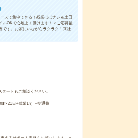
》
ペースで集中できる！残業ほぼナシ＆土日
イルOKで心地よく働けます！＜ご応募後
要です。お家にいながらラクラク！来社
。
～スタートもご相談ください。
.00h×21日+残業1h）+交通費
を支えるサポート事務をお願いします。○