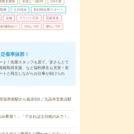
複数名募集
友達と一緒OK
OA不要
日勤務
土日祝休
朝10時以降スタート
金融
マスコミ広告
芸能音楽
食/補助あり
日払いOK
週払いOK
＝定着率抜群！
ート！先輩スタッフも居て、皆さんとて
資格取得支援、など福利厚生も充実！長
ートと両立しながらお仕事が続けられ
！
市役所前駅から徒歩5分／九品寺交差点駅
のみ希望！」「できれば土日祝のみで！」
のでまずはご希望をお聞かせください！＜