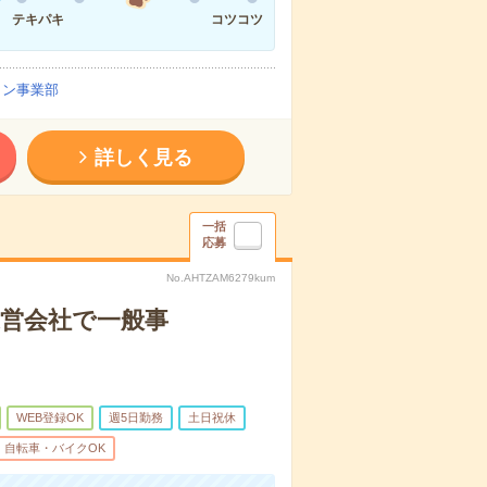
テキパキ
コツコツ
イン事業部
詳しく見る
一括
応募
No.AHTZAM6279kum
運営会社で一般事
WEB登録OK
週5日勤務
土日祝休
自転車・バイクOK