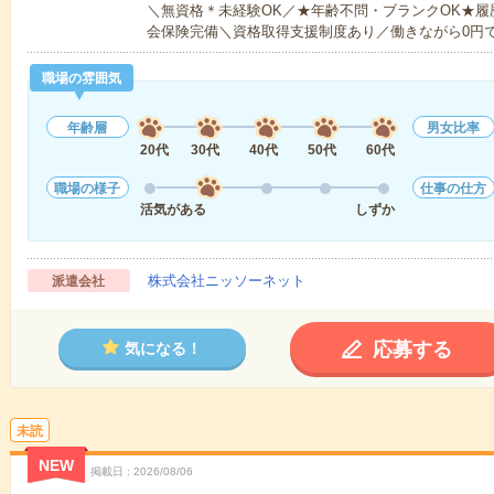
＼無資格＊未経験OK／★年齢不問・ブランクOK★履
会保険完備＼資格取得支援制度あり／働きながら0円
職場の雰囲気
年齢層
男女比率
20代
30代
40代
50代
60代
職場の様子
仕事の仕方
活気がある
しずか
株式会社ニッソーネット
派遣会社
応募する
気になる！
未読
NEW
掲載日
2026/08/06