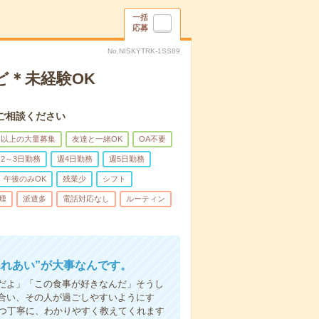
一括
応募
No.NISKYTRK-1SS89
ど＊未経験OK
ご相談ください
名以上の大量募集
友達と一緒OK
OA不要
2～3日勤務
週4日勤務
週5日勤務
午後のみOK
残業少
シフト
煙
派遣多
電話対応なし
ルーティン
ふれあい”が大事なんです。
だよ」「この食事が好きなんだ」そうし
合い、その人が過ごしやすいようにす
1つ丁寧に、わかりやすく教えてくれます