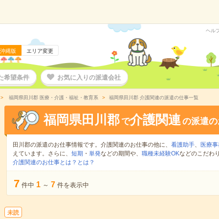
ヘル
沖縄版
エリア変更
た希望条件
お気に入りの派遣会社
福岡県田川郡 医療・介護・福祉・教育系
福岡県田川郡 介護関連の派遣の仕事一覧
福岡県田川郡
介護関連
で
の派遣の
田川郡の派遣のお仕事情報です。介護関連のお仕事の他に、
看護助手
、
医療事
えています。さらに、
短期
・
単発
などの期間や、
職種未経験OK
などのこだわ
介護関連のお仕事とは？とは？
7
1
7
件中
～
件を表示中
未読