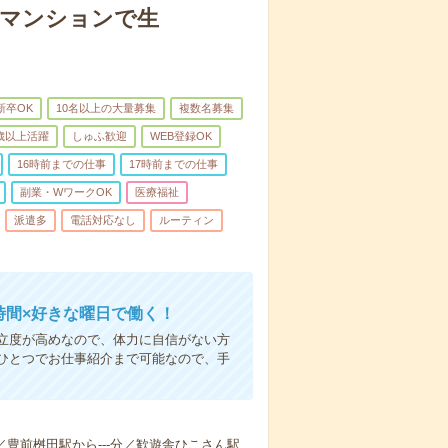
者マンションで生
新卒OK
10名以上の大量募集
複数名募集
0歳以上活躍
しゅふ歓迎
WEB登録OK
16時前までの仕事
17時前までの仕事
副業・WワークOK
医療福祉
派遣多
電話対応なし
ルーティン
時間×好きな曜日で働く！
立度が高めなので、体力に自信がない方
ひとつでお仕事紹介まで可能なので、手
-分／豊前桝田駅から---分／歓遊舎ひこさん駅