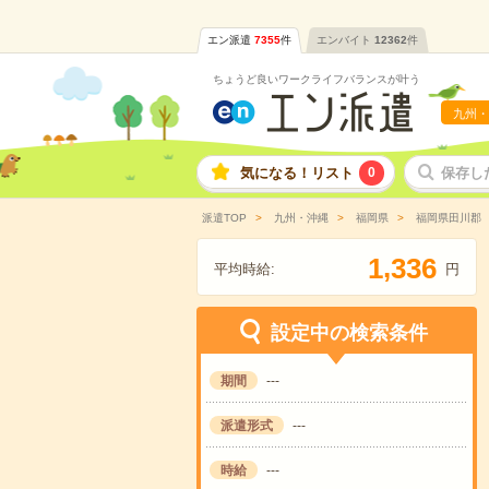
エン派遣
7355
件
エンバイト
12362
件
ちょうど良いワークライフバランスが叶う
九州・
気になる！リスト
0
保存し
派遣TOP
九州・沖縄
福岡県
福岡県田川郡
,
1
3
3
6
平均時給:
円
設定中の検索条件
期間
---
派遣形式
---
時給
---