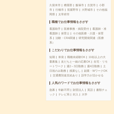
久留米市
糟屋郡
飯塚市
古賀市
小郡
市
行橋市
筑紫野市
大野城市
その他福
岡県
太宰府市
職種でお仕事情報をさがす
看護助手
医療事務・病院受付
看護師・准
看護師
保育士
その他医療・介護・保育
系
治験・CRA関連
研究開発関連（医療
系）
こだわりでお仕事情報をさがす
短期
単発
職種未経験OK
10名以上の大
量募集
友だちと一緒の応募OK
在宅・リモ
ートワーク
週2～3日勤務
週4日勤務
土
日祝のみ勤務
残業なし
副業・WワークOK
交通費別途支給あり
語学力が活かせる
人気のワードでお仕事情報をさがす
急募
年齢不問
財団法人
英語
書類チェ
ック
テレビ局
封入
大学