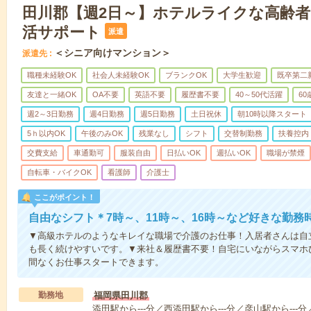
田川郡【週2日～】ホテルライクな高齢
活サポート
派遣
＜シニア向けマンション＞
派遣先
職種未経験OK
社会人未経験OK
ブランクOK
大学生歓迎
既卒第二
友達と一緒OK
OA不要
英語不要
履歴書不要
40～50代活躍
6
週2～3日勤務
週4日勤務
週5日勤務
土日祝休
朝10時以降スタート
5ｈ以内OK
午後のみOK
残業なし
シフト
交替制勤務
扶養控内
交費支給
車通勤可
服装自由
日払いOK
週払いOK
職場が禁煙
自転車・バイクOK
看護師
介護士
ここがポイント！
自由なシフト＊7時～、11時～、16時～など好きな勤務
▼高級ホテルのようなキレイな職場で介護のお仕事！入居者さんは自
も長く続けやすいです。▼来社＆履歴書不要！自宅にいながらスマホ
間なくお仕事スタートできます。
勤務地
福岡県田川郡
添田駅から---分／西添田駅から---分／彦山駅から--