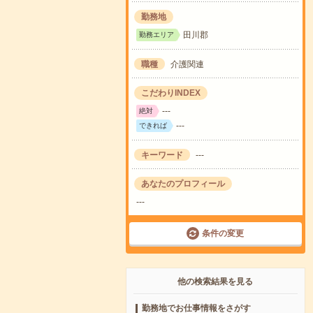
勤務地
田川郡
勤務エリア
職種
介護関連
こだわりINDEX
---
絶対
---
できれば
キーワード
---
あなたのプロフィール
---
条件の変更
他の検索結果を見る
勤務地でお仕事情報をさがす