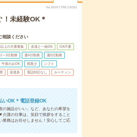
No.NISKYTRK-2SD91
ぐ！未経験OK＊
ご相談ください
名以上の大量募集
友達と一緒OK
OA不要
2～3日勤務
週4日勤務
週5日勤務
午後のみOK
残業少
シフト
煙
派遣多
電話対応なし
ルーティン
いOK＊電話登録OK
人数の施設がいい」など、あなたの希望を
▼介護の仕事は、笑顔で挨拶をすること
い業務はお任せしません！安心してご応