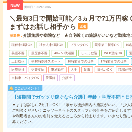
NEW
掲載日
2026/08/07
＼最短3日で開始可能／3ヵ月で71万円稼
まずはお話し相手から
派遣
介護施設や病院など ★自宅近くの施設がいいなど勤務地
派遣先
職種未経験OK
社会人未経験OK
ブランクOK
既卒第二新卒OK
10
英語不要
履歴書不要
40～50代活躍
しゅふ歓迎
WEB登録OK
週
土日祝休
朝10時以降スタート
16時前までの仕事
17時前までの仕事
医療福祉
交費支給
車通勤可
大手
制服
日払いOK
職場が禁
自転車・バイクOK
看護師
介護士
ここがポイント！
【短期間でガッツリ稼ぐなら介護】年齢・学歴不問＊日払
▼まずは試しに2カ月～OK！「家から徒歩圏内の施設がいい」「少
ご相談ください！ニッソーネットのスタッフがお仕事をご紹介します
や利用者さんのお名前を覚えるところから始まります。いきなり難し
募ください。