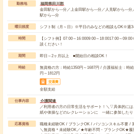
勤務地
福岡県田川郡
金田駅から---分／上金田駅から---分／人見駅から---
駅から---分
曜日頻度
シフト制（月～日）※平日のみなどの相談もOK※週3
時間
【シフト例】07:00～16:0009:00～18:0017:00
談ください！
期間
即日～2ヶ月以上 ■開始日の相談OK！
時給
無資格の方：時給1350円～1687円 / 介護福祉士：時給1
円～1812円
交通費
全額支給
仕事内容
介護関連
／利用者の方の日常生活をサポート！＼▽具体的には
紙や体操などのレクレーションに 一緒に参加したり
応募資格
職種未経験OK / ブランクOK / パソコンスキル不要 /
＼無資格＊未経験OK／★年齢不問・ブランクOK★履