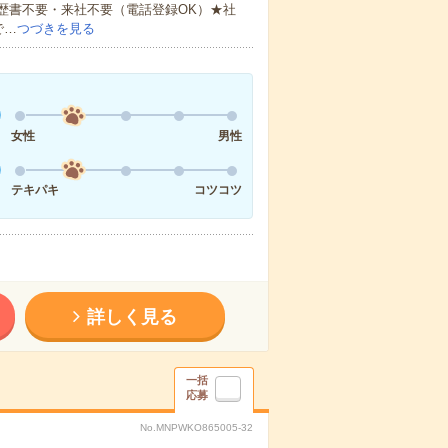
歴書不要・来社不要（電話登録OK）★社
で…
つづきを見る
女性
男性
テキパキ
コツコツ
詳しく見る
一括
応募
No.MNPWKO865005-32