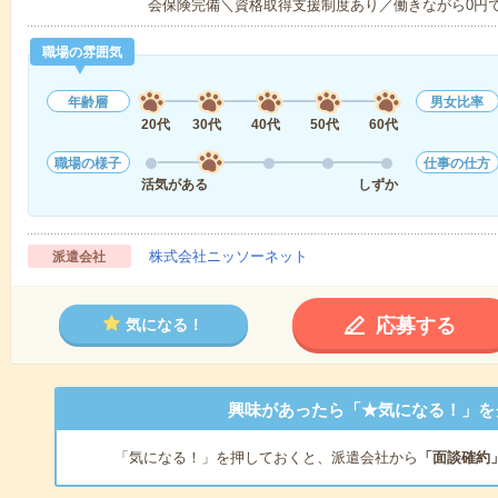
会保険完備＼資格取得支援制度あり／働きながら0円
職場の雰囲気
年齢層
男女比率
20代
30代
40代
50代
60代
職場の様子
仕事の仕方
活気がある
しずか
株式会社ニッソーネット
派遣会社
応募する
気になる！
興味があったら「★気になる！」を
「気になる！」を押しておくと、派遣会社から
「面談確約