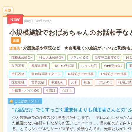
未読
NEW
掲載日
2026/08/06
小規模施設でおばあちゃんのお話相手な
派遣
介護施設や病院など ★自宅近くの施設がいいなど勤務地
派遣先
職種未経験OK
社会人未経験OK
ブランクOK
既卒第二新卒OK
10
英語不要
履歴書不要
40～50代活躍
しゅふ歓迎
WEB登録OK
週
土日祝休
朝10時以降スタート
16時前までの仕事
17時前までの仕事
医療福祉
交費支給
車通勤可
大手
制服
日払いOK
職場が禁
自転車・バイクOK
看護師
介護士
ここがポイント！
“お話だけ”でもすっごく重要何よりも利用者さんとの“
少人数施設での介護のお仕事をお任せします。「昔はね〇〇だったん
た他愛のない会話をしながらお互いにニコニコ…。目の前の方と向き
る。とてもシンプルなサービス業が、介護なんです。先輩たちが1つ