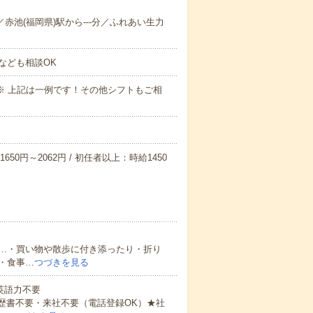
分／赤池(福岡県)駅から---分／ふれあい生力
なども相談OK
～09:00※ 上記は一例です！その他シフトもご相
650円～2062円 / 初任者以上：時給1450
…・買い物や散歩に付き添ったり・折り
・食事…
つづきを見る
 英語力不要
歴書不要・来社不要（電話登録OK）★社