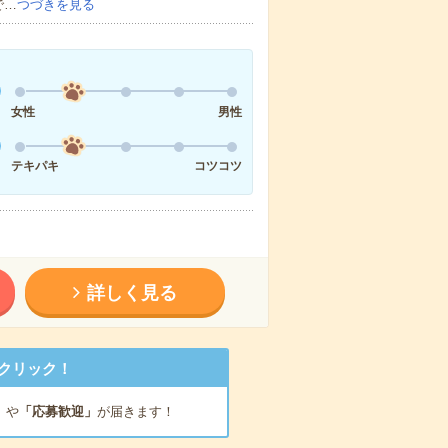
で…
つづきを見る
女性
男性
テキパキ
コツコツ
詳しく見る
クリック！
」
や
「応募歓迎」
が届きます！