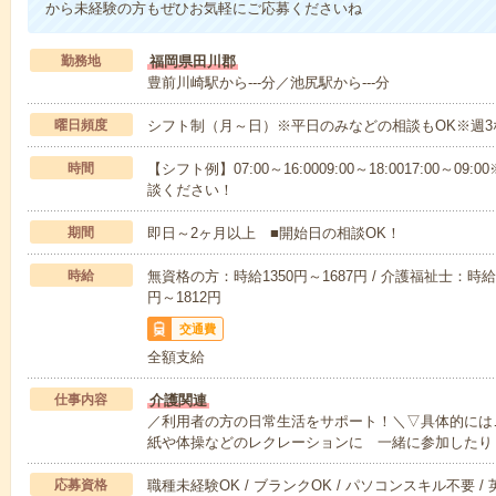
から未経験の方もぜひお気軽にご応募くださいね
勤務地
福岡県田川郡
豊前川崎駅から---分／池尻駅から---分
曜日頻度
シフト制（月～日）※平日のみなどの相談もOK※週3
時間
【シフト例】07:00～16:0009:00～18:0017:00
談ください！
期間
即日～2ヶ月以上 ■開始日の相談OK！
時給
無資格の方：時給1350円～1687円 / 介護福祉士：時給1
円～1812円
交通費
全額支給
仕事内容
介護関連
／利用者の方の日常生活をサポート！＼▽具体的には
紙や体操などのレクレーションに 一緒に参加したり
応募資格
職種未経験OK / ブランクOK / パソコンスキル不要 /