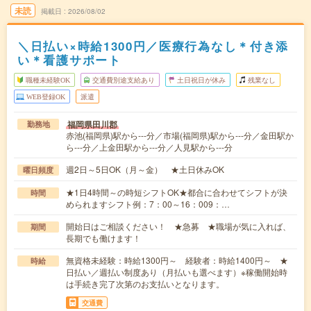
未読
掲載日
2026/08/02
＼日払い×時給1300円／医療行為なし＊付き添
い＊看護サポート
職種未経験OK
交通費別途支給あり
土日祝日が休み
残業なし
WEB登録OK
派遣
福岡県田川郡
勤務地
赤池(福岡県)駅から---分／市場(福岡県)駅から---分／金田駅か
ら---分／上金田駅から---分／人見駅から---分
週2日～5日OK（月～金） ★土日休みOK
曜日頻度
★1日4時間～の時短シフトOK★都合に合わせてシフトが決
時間
められますシフト例：7：00～16：009：…
開始日はご相談ください！ ★急募 ★職場が気に入れば、
期間
長期でも働けます！
無資格未経験：時給1300円～ 経験者：時給1400円～ ★
時給
日払い／週払い制度あり（月払いも選べます）※稼働開始時
は手続き完了次第のお支払いとなります。
交通費