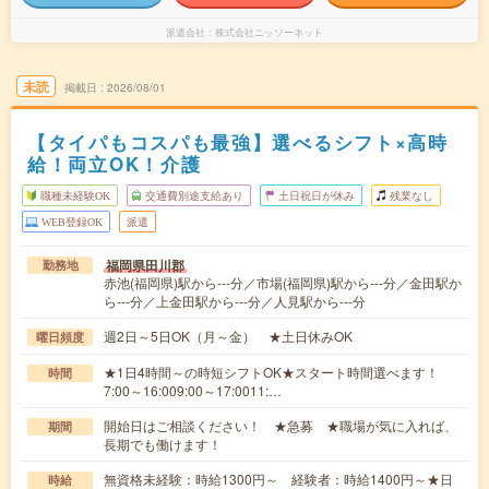
派遣会社
株式会社ニッソーネット
未読
掲載日
2026/08/01
【タイパもコスパも最強】選べるシフト×高時
給！両立OK！介護
職種未経験OK
交通費別途支給あり
土日祝日が休み
残業なし
WEB登録OK
派遣
福岡県田川郡
勤務地
赤池(福岡県)駅から---分／市場(福岡県)駅から---分／金田駅か
ら---分／上金田駅から---分／人見駅から---分
週2日～5日OK（月～金） ★土日休みOK
曜日頻度
★1日4時間～の時短シフトOK★スタート時間選べます！
時間
7:00～16:009:00～17:0011:…
開始日はご相談ください！ ★急募 ★職場が気に入れば、
期間
長期でも働けます！
無資格未経験：時給1300円～ 経験者：時給1400円～★日
時給