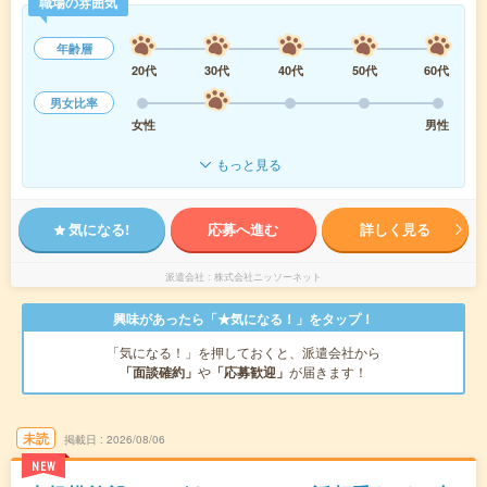
職場の雰囲気
年齢層
20代
30代
40代
50代
60代
男女比率
女性
男性
もっと見る
気になる!
応募へ進む
詳しく見る
派遣会社
株式会社ニッソーネット
興味があったら「★気になる！」をタップ！
「気になる！」を押しておくと、派遣会社から
「面談確約」
や
「応募歓迎」
が届きます！
未読
掲載日
2026/08/06
NEW