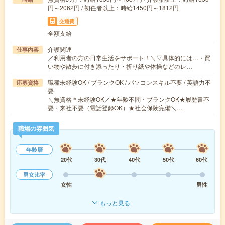
円～2062円 / 初任者以上：時給1450円～1812円
交通費
全額支給
介護関連
仕事内容
／利用者の方の日常生活をサポート！＼▽具体的には…・買
い物や散歩に付き添ったり・折り紙や体操などのレ…
職種未経験OK / ブランクOK / パソコンスキル不要 / 英語力不
応募資格
要
＼無資格＊未経験OK／★年齢不問・ブランクOK★履歴書不
要・来社不要（電話登録OK）★社会保険完備＼…
職場の雰囲気
年齢層
20代
30代
40代
50代
60代
男女比率
女性
男性
もっと見る