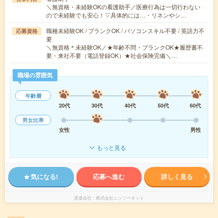
＼無資格・未経験OKの看護助手／医療行為は一切行わない
ので未経験でも安心！▽具体的には…・リネンやシ…
職種未経験OK / ブランクOK / パソコンスキル不要 / 英語力不
応募資格
要
＼無資格＊未経験OK／★年齢不問・ブランクOK★履歴書不
要・来社不要（電話登録OK）★社会保険完備＼…
職場の雰囲気
年齢層
20代
30代
40代
50代
60代
男女比率
女性
男性
もっと見る
気になる!
応募へ進む
詳しく見る
派遣会社
株式会社ニッソーネット