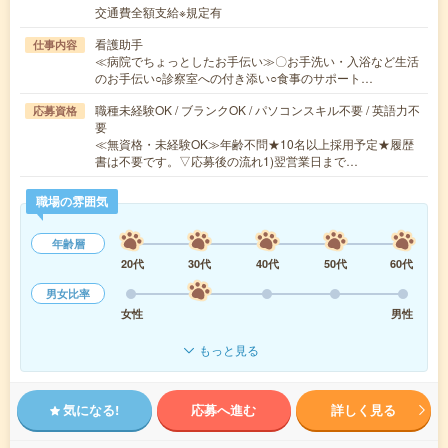
交通費全額支給※規定有
看護助手
仕事内容
≪病院でちょっとしたお手伝い≫〇お手洗い・入浴など生活
のお手伝い○診察室への付き添い○食事のサポート…
職種未経験OK / ブランクOK / パソコンスキル不要 / 英語力不
応募資格
要
≪無資格・未経験OK≫年齢不問★10名以上採用予定★履歴
書は不要です。▽応募後の流れ1)翌営業日まで…
職場の雰囲気
年齢層
20代
30代
40代
50代
60代
男女比率
女性
男性
もっと見る
気になる!
応募へ進む
詳しく見る