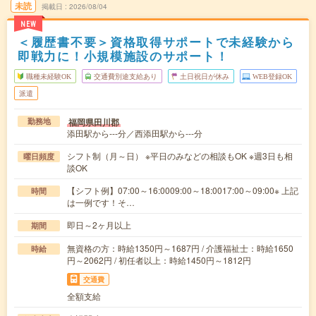
未読
掲載日
2026/08/04
NEW
＜履歴書不要＞資格取得サポートで未経験から
即戦力に！小規模施設のサポート！
職種未経験OK
交通費別途支給あり
土日祝日が休み
WEB登録OK
派遣
福岡県田川郡
勤務地
添田駅から---分／西添田駅から---分
シフト制（月～日） ※平日のみなどの相談もOK ※週3日も相
曜日頻度
談OK
【シフト例】07:00～16:0009:00～18:0017:00～09:00※ 上記
時間
は一例です！そ…
即日～2ヶ月以上
期間
無資格の方：時給1350円～1687円 / 介護福祉士：時給1650
時給
円～2062円 / 初任者以上：時給1450円～1812円
交通費
全額支給