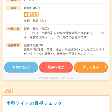
時給1235円
時給
交通費
支給（規定あり）
製造（組立・加工）
仕事内容
【LEDライトの検品】自動車や電化製品に使われる、LEDラ
イトを作る大手メーカーの工場でのお仕事です…
職種未経験OK
応募資格
経験不問※職種・業種・社会人未経験OK▼こんな方におすす
めです！・立ち仕事や力仕事から卒業したい方・…
気になる!
応募へ進む
詳しく見る
派遣会社
株式会社日本ケイテム
未読
小型ライトの目視チェック