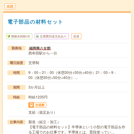
未読
電子部品の材料セット
職種未経験OK
交通費別途支給あり
派遣
福岡県八女郡
勤務地
西牟田駅から---分
交替制
曜日頻度
9：00～21：00（休憩30分+50分+40分）21：00～9：
時間
00（休憩30分+50分+40分）…
3か月以上
期間
時給1235円
時給
交通費
支給（規定あり）
製造（組立・加工）
仕事内容
【電子部品の材料セット】半導体という小型の電子部品を作
る工場でのお仕事です。半導体とは、普段使ってい…