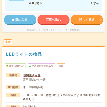
活気がある
しずか
気になる!
応募へ進む
詳しく見る
派遣会社
パーソルファクトリーパートナーズ株式会社
未読
LEDライトの検品
職種未経験OK
交通費別途支給あり
派遣
福岡県八女郡
勤務地
西牟田駅から---分
休日休暇欄参照
曜日頻度
9：00～18：50（休憩80分）※生産状況により月30時間程度
時間
残業あり
3か月以上
期間