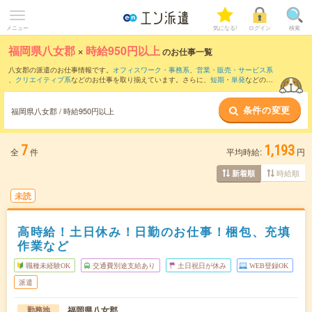
メニュー
気になる!
ログイン
検索
福岡県八女郡
×
時給950円以上
のお仕事一覧
八女郡の派遣のお仕事情報です。
オフィスワーク・事務系
、
営業・販売・サービス系
、
クリエイティブ系
などのお仕事を取り揃えています。さらに、
短期
・
単発
などの期
間や、
職種未経験OK
などのこだわり条件で絞り込んでいただけます。
条件の変更
時給
1100円以上
・
1800円以上
の求人はこちら
福岡県八女郡 / 時給950円以上
当サイトでは法令を遵守し、最低賃金以上の求人のみを掲載しています。
7
1,193
全
件
平均時給:
円
時給順
新着順
未読
高時給！土日休み！日勤のお仕事！梱包、充填
作業など
職種未経験OK
交通費別途支給あり
土日祝日が休み
WEB登録OK
派遣
福岡県八女郡
勤務地