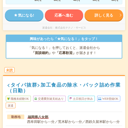
気になる!
応募へ進む
詳しく見る
派遣会社
株式会社テクノ・サービス
興味があったら「★気になる！」をタップ！
「気になる！」を押しておくと、派遣会社から
「面談確約」
や
「応募歓迎」
が届きます！
未読
<タイパ抜群>加工食品の除水・パック詰め作業
（日勤）
職種未経験OK
交通費別途支給あり
土日祝日が休み
WEB登録OK
派遣
福岡県八女郡
勤務地
西牟田駅から---分／荒木駅から---分／西鉄久留米駅から---分