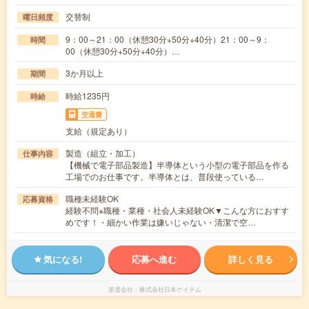
交替制
曜日頻度
9：00～21：00（休憩30分+50分+40分）21：00～9：
時間
00（休憩30分+50分+40分）…
3か月以上
期間
時給1235円
時給
交通費
支給（規定あり）
製造（組立・加工）
仕事内容
【機械で電子部品製造】半導体という小型の電子部品を作る
工場でのお仕事です。半導体とは、普段使っている…
職種未経験OK
応募資格
経験不問※職種・業種・社会人未経験OK▼こんな方におすす
めです！・細かい作業は嫌いじゃない・清潔で空…
気になる!
応募へ進む
詳しく見る
派遣会社
株式会社日本ケイテム