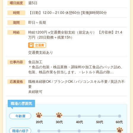
週5日
曜日頻度
【日勤】12:00～21:00 休憩60分 [実働]8時間00分
時間
即日～長期
期間
時給1200円 ※交通費全額支給（規定あり） 【月収例】21.4
時給
万円（20日勤務＋残業15h）
交通費
交通費支給あり
食品加工
仕事内容
＊食品の包装・検品業務・調味料や加工食品のパック詰め、
包装、検品作業を担当します。・レトルト商品の除…
職種未経験OK / ブランクOK / パソコンスキル不要 / 英語力不
応募資格
要
未経験可
職場の雰囲気
年齢層
20代
30代
40代
50代
60代
職場の様子