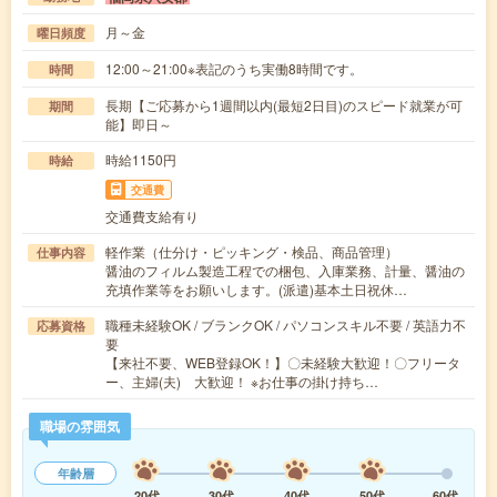
月～金
曜日頻度
12:00～21:00※表記のうち実働8時間です。
時間
長期【ご応募から1週間以内(最短2日目)のスピード就業が可
期間
能】即日～
時給1150円
時給
交通費
交通費支給有り
軽作業（仕分け・ピッキング・検品、商品管理）
仕事内容
醤油のフィルム製造工程での梱包、入庫業務、計量、醤油の
充填作業等をお願いします。(派遣)基本土日祝休…
職種未経験OK / ブランクOK / パソコンスキル不要 / 英語力不
応募資格
要
【来社不要、WEB登録OK！】〇未経験大歓迎！〇フリータ
ー、主婦(夫) 大歓迎！ ※お仕事の掛け持ち…
職場の雰囲気
年齢層
20代
30代
40代
50代
60代