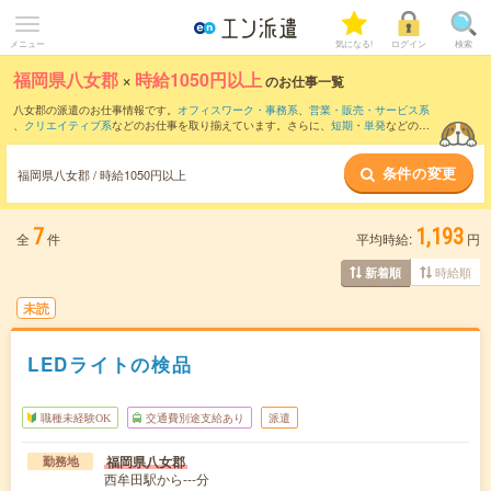
メニュー
気になる!
ログイン
検索
福岡県八女郡
×
時給1050円以上
のお仕事一覧
八女郡の派遣のお仕事情報です。
オフィスワーク・事務系
、
営業・販売・サービス系
、
クリエイティブ系
などのお仕事を取り揃えています。さらに、
短期
・
単発
などの期
間や、
職種未経験OK
などのこだわり条件で絞り込んでいただけます。
条件の変更
時給
1100円以上
・
1800円以上
の求人はこちら
福岡県八女郡 / 時給1050円以上
当サイトでは法令を遵守し、最低賃金以上の求人のみを掲載しています。
7
1,193
全
件
平均時給:
円
時給順
新着順
未読
LEDライトの検品
職種未経験OK
交通費別途支給あり
派遣
福岡県八女郡
勤務地
西牟田駅から---分