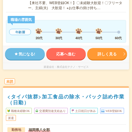
【来社不要、WEB登録OK！】〇未経験大歓迎！〇フリータ
ー、主婦(夫) 大歓迎！ ※お仕事の掛け持ち…
職場の雰囲気
年齢層
20代
30代
40代
50代
60代
気になる!
応募へ進む
詳しく見る
派遣会社
株式会社テクノ・サービス
未読
<タイパ抜群>加工食品の除水・パック詰め作業
（日勤）
職種未経験OK
交通費別途支給あり
土日祝日が休み
WEB登録OK
派遣
福岡県八女郡
勤務地