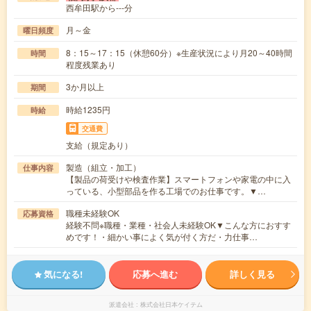
西牟田駅から---分
月～金
曜日頻度
8：15～17：15（休憩60分）※生産状況により月20～40時間
時間
程度残業あり
3か月以上
期間
時給1235円
時給
交通費
支給（規定あり）
製造（組立・加工）
仕事内容
【製品の荷受けや検査作業】スマートフォンや家電の中に入
っている、小型部品を作る工場でのお仕事です。▼…
職種未経験OK
応募資格
経験不問※職種・業種・社会人未経験OK▼こんな方におすす
めです！・細かい事によく気が付く方だ・力仕事…
気になる!
応募へ進む
詳しく見る
派遣会社
株式会社日本ケイテム