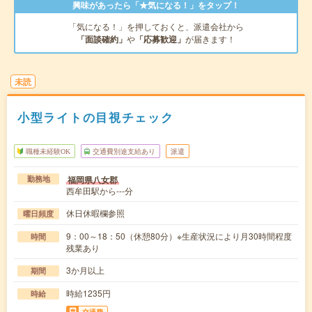
興味があったら「★気になる！」をタップ！
「気になる！」を押しておくと、派遣会社から
「面談確約」
や
「応募歓迎」
が届きます！
未読
小型ライトの目視チェック
職種未経験OK
交通費別途支給あり
派遣
福岡県八女郡
勤務地
西牟田駅から---分
休日休暇欄参照
曜日頻度
9：00～18：50（休憩80分）※生産状況により月30時間程度
時間
残業あり
3か月以上
期間
時給1235円
時給
交通費