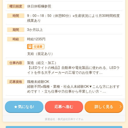
休日休暇欄参照
曜日頻度
9：00～18：50（休憩80分）※生産状況により月30時間程度
時間
残業あり
3か月以上
期間
時給1235円
時給
交通費
支給（規定あり）
製造（組立・加工）
仕事内容
【LEDライトの検品】自動車や電化製品に使われる、LEDラ
イトを作る大手メーカーの工場でのお仕事です…
職種未経験OK
応募資格
経験不問※職種・業種・社会人未経験OK▼こんな方におすす
めです！・立ち仕事や力仕事から卒業したい方・…
気になる!
応募へ進む
詳しく見る
派遣会社
株式会社日本ケイテム