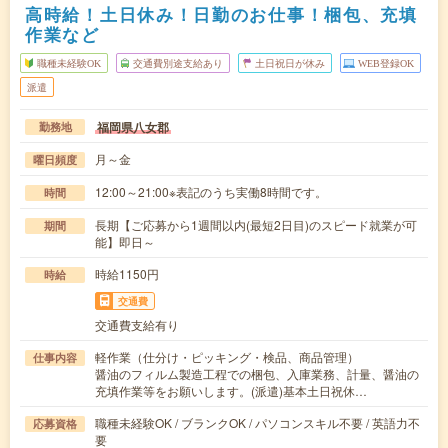
高時給！土日休み！日勤のお仕事！梱包、充填
作業など
職種未経験OK
交通費別途支給あり
土日祝日が休み
WEB登録OK
派遣
福岡県八女郡
勤務地
月～金
曜日頻度
12:00～21:00※表記のうち実働8時間です。
時間
長期【ご応募から1週間以内(最短2日目)のスピード就業が可
期間
能】即日～
時給1150円
時給
交通費
交通費支給有り
軽作業（仕分け・ピッキング・検品、商品管理）
仕事内容
醤油のフィルム製造工程での梱包、入庫業務、計量、醤油の
充填作業等をお願いします。(派遣)基本土日祝休…
職種未経験OK / ブランクOK / パソコンスキル不要 / 英語力不
応募資格
要