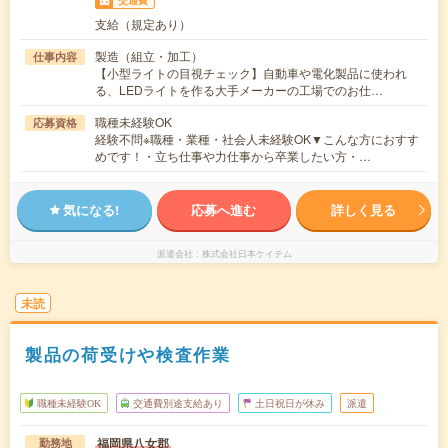
支給（規定あり）
製造（組立・加工）
仕事内容
【小型ライトの目視チェック】自動車や電化製品に使われ
る、LEDライトを作る大手メーカーの工場でのお仕…
職種未経験OK
応募資格
経験不問※職種・業種・社会人未経験OK▼こんな方におすす
めです！・立ち仕事や力仕事から卒業したい方・…
気になる!
応募へ進む
詳しく見る
派遣会社
株式会社日本ケイテム
未読
製品の荷受けや検査作業
職種未経験OK
交通費別途支給あり
土日祝日が休み
派遣
福岡県八女郡
勤務地