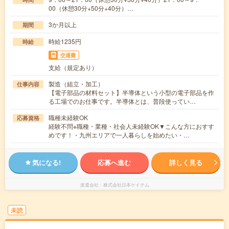
00（休憩30分+50分+40分）…
3か月以上
期間
時給1235円
時給
交通費
支給（規定あり）
製造（組立・加工）
仕事内容
【電子部品の材料セット】半導体という小型の電子部品を作
る工場でのお仕事です。半導体とは、普段使ってい…
職種未経験OK
応募資格
経験不問※職種・業種・社会人未経験OK▼こんな方におすす
めです！・九州エリアで一人暮らしを始めたい・…
気になる!
応募へ進む
詳しく見る
派遣会社
株式会社日本ケイテム
未読