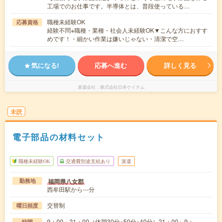
工場でのお仕事です。半導体とは、普段使っている…
職種未経験OK
応募資格
経験不問※職種・業種・社会人未経験OK▼こんな方におすす
めです！・細かい作業は嫌いじゃない・清潔で空…
気になる!
応募へ進む
詳しく見る
派遣会社
株式会社日本ケイテム
未読
電子部品の材料セット
職種未経験OK
交通費別途支給あり
派遣
福岡県八女郡
勤務地
西牟田駅から---分
交替制
曜日頻度
9：00～21：00（休憩30分+50分+40分）21：00～9：
時間