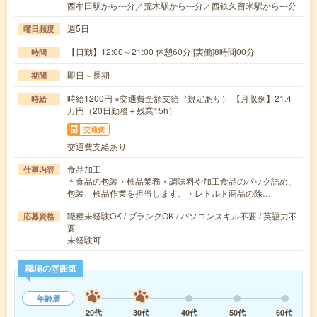
西牟田駅から---分／荒木駅から---分／西鉄久留米駅から---分
週5日
曜日頻度
【日勤】12:00～21:00 休憩60分 [実働]8時間00分
時間
即日～長期
期間
時給1200円 ※交通費全額支給（規定あり） 【月収例】21.4
時給
万円（20日勤務＋残業15h）
交通費
交通費支給あり
食品加工
仕事内容
＊食品の包装・検品業務・調味料や加工食品のパック詰め、
包装、検品作業を担当します。・レトルト商品の除…
職種未経験OK / ブランクOK / パソコンスキル不要 / 英語力不
応募資格
要
未経験可
職場の雰囲気
年齢層
20代
30代
40代
50代
60代