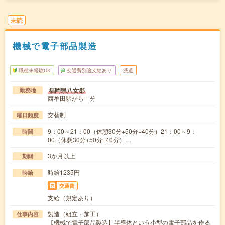
未読
機械で電子部品製造
職種未経験OK
交通費別途支給あり
派遣
福岡県八女郡
勤務地
西牟田駅から---分
交替制
曜日頻度
9：00～21：00（休憩30分+50分+40分）21：00～9：
時間
00（休憩30分+50分+40分）…
3か月以上
期間
時給1235円
時給
交通費
支給（規定あり）
製造（組立・加工）
仕事内容
【機械で電子部品製造】半導体という小型の電子部品を作る